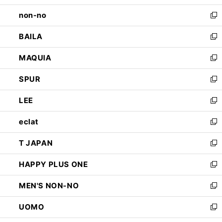
開
ウ
し
non-no
く
で
い
新
開
ウ
し
BAILA
く
ィ
い
新
ン
ウ
し
MAQUIA
ド
ィ
い
新
ウ
ン
ウ
し
SPUR
で
ド
ィ
い
新
開
ウ
ン
ウ
し
LEE
く
で
ド
ィ
い
新
開
ウ
ン
ウ
し
eclat
く
で
ド
ィ
い
新
開
ウ
ン
ウ
し
T JAPAN
く
で
ド
ィ
い
新
開
ウ
ン
ウ
し
HAPPY PLUS ONE
く
で
ド
ィ
い
新
開
ウ
ン
ウ
し
MEN'S NON-NO
く
で
ド
ィ
い
新
開
ウ
ン
ウ
し
UOMO
く
で
ド
ィ
い
新
開
ウ
ン
ウ
し