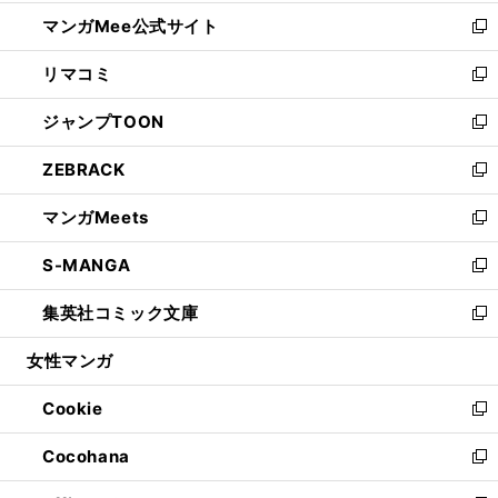
開
ン
ウ
し
マンガMee公式サイト
く
ド
ィ
い
新
ウ
ン
ウ
し
リマコミ
で
ド
ィ
い
新
開
ウ
ン
ウ
し
ジャンプTOON
く
で
ド
ィ
い
新
開
ウ
ン
ウ
し
ZEBRACK
く
で
ド
ィ
い
新
開
ウ
ン
ウ
し
マンガMeets
く
で
ド
ィ
い
新
開
ウ
ン
ウ
し
S-MANGA
く
で
ド
ィ
い
新
開
ウ
ン
ウ
し
集英社コミック文庫
く
で
ド
ィ
い
新
開
ウ
ン
ウ
し
女性マンガ
く
で
ド
ィ
い
開
ウ
ン
ウ
Cookie
く
で
ド
ィ
新
開
ウ
ン
し
Cocohana
く
で
ド
い
新
開
ウ
ウ
し