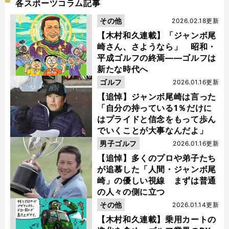
各スポーツコラム記事
その他
2026.02.18更新
【木村和久連載】「ジャンボ尾
崎さん、さようなら」 昭和・
平成ゴルフの終焉――ゴルフは
新たな時代へ
ゴルフ
2026.01.16更新
【追悼】ジャンボ尾崎は言った
「自分の持っている1％だけに
はプライドと信念をもって歩ん
でいくことが大事なんだよ」
男子ゴルフ
2026.01.16更新
【追悼】多くのプロや弟子たち
が追慕した「人間・ジャンボ尾
崎」の優しい視線 まずは普通
の人々の側に立つ
その他
2026.01.14更新
【木村和久連載】乗用カートの