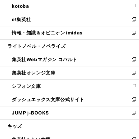
ウ
し
kotoba
く
で
ド
ィ
い
新
開
ウ
ン
ウ
し
e!集英社
く
で
ド
ィ
い
新
開
ウ
ン
ウ
し
情報・知識＆オピニオン imidas
く
で
ド
ィ
い
新
開
ウ
ン
ウ
し
ライトノベル・ノベライズ
く
で
ド
ィ
い
開
ウ
ン
ウ
集英社Webマガジン コバルト
く
で
ド
ィ
新
開
ウ
ン
し
集英社オレンジ文庫
く
で
ド
い
新
開
ウ
ウ
し
シフォン文庫
く
で
ィ
い
新
開
ン
ウ
し
ダッシュエックス文庫公式サイト
く
ド
ィ
い
新
ウ
ン
ウ
し
JUMP j-BOOKS
で
ド
ィ
い
新
開
ウ
ン
ウ
し
キッズ
く
で
ド
ィ
い
開
ウ
ン
ウ