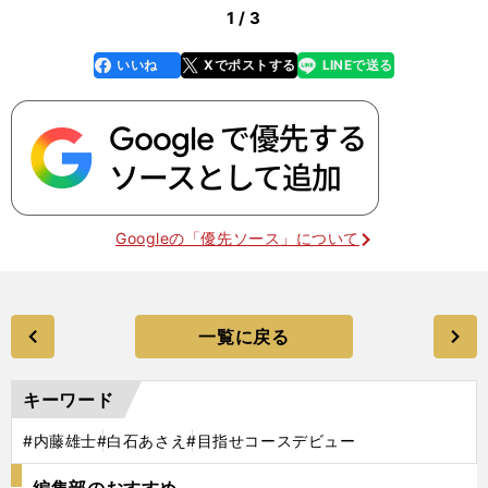
1 / 3
いいね
Xでポストする
LINEで送る
line
faceboo
x
k
Googleの「優先ソース」について
一覧に戻る
キーワード
#内藤雄士
#白石あさえ
#目指せコースデビュー
編集部のおすすめ