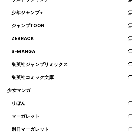
ィ
い
新
開
ウ
ン
ウ
し
少年ジャンプ+
く
で
ド
ィ
い
新
開
ウ
ン
ウ
し
ジャンプTOON
く
で
ド
ィ
い
新
開
ウ
ン
ウ
し
ZEBRACK
く
で
ド
ィ
い
新
開
ウ
ン
ウ
し
S-MANGA
く
で
ド
ィ
い
新
開
ウ
ン
ウ
し
集英社ジャンプリミックス
く
で
ド
ィ
い
新
開
ウ
ン
ウ
し
集英社コミック文庫
く
で
ド
ィ
い
新
開
ウ
ン
ウ
し
少女マンガ
く
で
ド
ィ
い
開
ウ
ン
ウ
りぼん
く
で
ド
ィ
新
開
ウ
ン
し
マーガレット
く
で
ド
い
新
開
ウ
ウ
し
別冊マーガレット
く
で
ィ
い
新