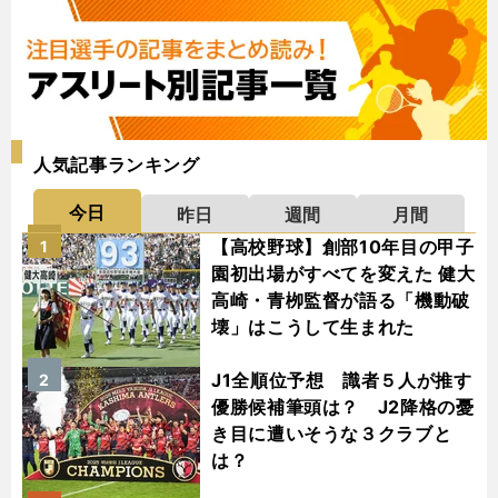
人気記事ランキング
今日
昨日
週間
月間
【高校野球】創部10年目の甲子
1
園初出場がすべてを変えた 健大
高崎・青栁監督が語る「機動破
壊」はこうして生まれた
J1全順位予想 識者５人が推す
2
優勝候補筆頭は？ J2降格の憂
き目に遭いそうな３クラブと
は？