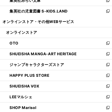
集英社みらい文庫
く
で
ド
ィ
新
開
ウ
ン
し
集英社の児童図書 S-KIDS.LAND
く
で
ド
い
新
開
ウ
ウ
し
オンラインストア・
その他WEBサービス
く
で
ィ
い
開
ン
ウ
オンラインストア
く
ド
ィ
ウ
ン
OTO
で
ド
新
開
ウ
し
SHUEISHA MANGA-ART HERITAGE
く
で
い
新
開
ウ
し
ジャンプキャラクターズストア
く
ィ
い
新
ン
ウ
し
HAPPY PLUS STORE
ド
ィ
い
新
ウ
ン
ウ
し
SHUEISHA VOX
で
ド
ィ
い
新
開
ウ
ン
ウ
し
LEEマルシェ
く
で
ド
ィ
い
新
開
ウ
ン
ウ
し
SHOP Marisol
く
で
ド
ィ
い
新