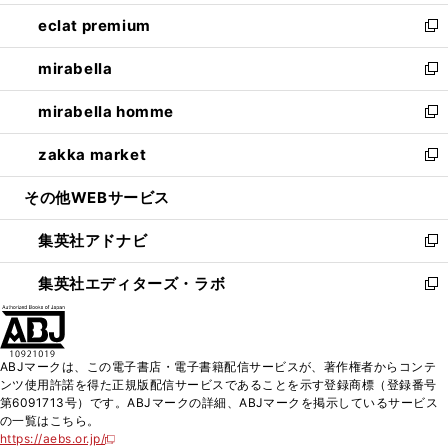
開
ウ
ン
ウ
し
eclat premium
く
で
ド
ィ
い
新
開
ウ
ン
ウ
し
mirabella
く
で
ド
ィ
い
新
開
ウ
ン
ウ
し
mirabella homme
く
で
ド
ィ
い
新
開
ウ
ン
ウ
し
zakka market
く
で
ド
ィ
い
新
開
ウ
ン
ウ
し
その他WEBサービス
く
で
ド
ィ
い
開
ウ
ン
ウ
集英社アドナビ
く
で
ド
ィ
新
開
ウ
ン
し
集英社エディターズ・ラボ
く
で
ド
い
新
開
ウ
ウ
し
く
で
ィ
い
開
ン
ウ
ABJマークは、この電子書店・電子書籍配信サービスが、著作権者からコンテ
く
ド
ィ
ンツ使用許諾を得た正規版配信サービスであることを示す登録商標（登録番号
ウ
ン
第6091713号）です。ABJマークの詳細、ABJマークを掲示しているサービス
で
ド
の一覧はこちら。
開
ウ
https://aebs.or.jp/
新