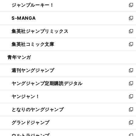
ジャンプルーキー！
く
で
ド
ィ
い
新
開
ウ
ン
ウ
し
S-MANGA
く
で
ド
ィ
い
新
開
ウ
ン
ウ
し
集英社ジャンプリミックス
く
で
ド
ィ
い
新
開
ウ
ン
ウ
し
集英社コミック文庫
く
で
ド
ィ
い
新
開
ウ
ン
ウ
し
青年マンガ
く
で
ド
ィ
い
開
ウ
ン
ウ
週刊ヤングジャンプ
く
で
ド
ィ
新
開
ウ
ン
し
ヤングジャンプ定期購読デジタル
く
で
ド
い
新
開
ウ
ウ
し
ヤンジャン！
く
で
ィ
い
新
開
ン
ウ
し
となりのヤングジャンプ
く
ド
ィ
い
新
ウ
ン
ウ
し
グランドジャンプ
で
ド
ィ
い
新
開
ウ
ン
ウ
し
ウルトラジャンプ
く
で
ド