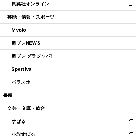
集英社オンライン
く
で
ド
ィ
い
新
開
ウ
ン
ウ
し
芸能・情報・スポーツ
く
で
ド
ィ
い
開
ウ
ン
ウ
Myojo
く
で
ド
ィ
新
開
ウ
ン
し
週プレNEWS
く
で
ド
い
新
開
ウ
ウ
し
週プレ グラジャパ!
く
で
ィ
い
新
開
ン
ウ
し
Sportiva
く
ド
ィ
い
新
ウ
ン
ウ
し
パラスポ
で
ド
ィ
い
新
開
ウ
ン
ウ
し
書籍
く
で
ド
ィ
い
開
ウ
ン
ウ
文芸・文庫・総合
く
で
ド
ィ
開
ウ
ン
すばる
く
で
ド
新
開
ウ
し
小説すばる
く
で
い
新