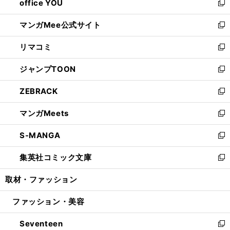
office YOU
く
で
ィ
い
新
開
ン
ウ
し
マンガMee公式サイト
く
ド
ィ
い
新
ウ
ン
ウ
し
リマコミ
で
ド
ィ
い
新
開
ウ
ン
ウ
し
ジャンプTOON
く
で
ド
ィ
い
新
開
ウ
ン
ウ
し
ZEBRACK
く
で
ド
ィ
い
新
開
ウ
ン
ウ
し
マンガMeets
く
で
ド
ィ
い
新
開
ウ
ン
ウ
し
S-MANGA
く
で
ド
ィ
い
新
開
ウ
ン
ウ
し
集英社コミック文庫
く
で
ド
ィ
い
新
開
ウ
ン
ウ
し
取材・ファッション
く
で
ド
ィ
い
開
ウ
ン
ウ
ファッション・美容
く
で
ド
ィ
開
ウ
ン
Seventeen
く
で
ド
新