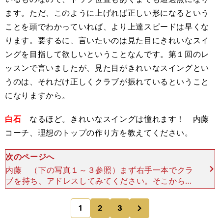
ます。ただ、このように上げれば正しい形になるという
ことを頭でわかっていれば、より上達スピードは早くな
ります。要するに、言いたいのは見た目にきれいなスイ
ングを目指して欲しいということなんです。第１回のレ
ッスンで言いましたが、見た目がきれいなスイングとい
うのは、それだけ正しくクラブが振れているということ
になりますから。
白石
なるほど。きれいなスイングは憧れます！ 内藤
コーチ、理想のトップの作り方を教えてください。
次のページへ
内藤 （下の写真１～３参照）まず右手一本でクラ
ブを持ち、アドレスしてみてください。そこから右
の肩の高さくらいまで右手がくるようにクラブを上
げてみてください。 次に肩をしっかりと回して、
次
1
2
3
のページへ
右手の位置に左