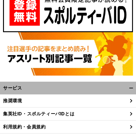
サービス
開
く/
推奨環境
閉
じ
集英社ID・スポルティーバIDとは
る
利用規約・会員規約