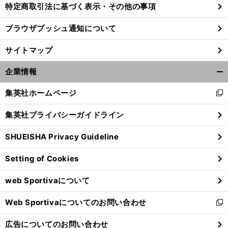
特定商取引法に基づく表示・その他の事項
ブラウザプッシュ通知について
サイトマップ
企業情報
開
く/
集英社ホームページ
新
閉
し
じ
集英社プライバシーガイドライン
い
る
ウ
SHUEISHA Privacy Guideline
ィ
。
】
ゴ
」
ン
前
その作り方と問題点
へ
Setting of Cookies
ド
ウ
web Sportivaについて
で
開
Web Sportivaについてのお問い合わせ
く
新
し
広告についてのお問い合わせ
い