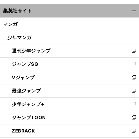
ウ
集英社サイト
ィ
開
ン
く/
マンガ
ド
閉
ウ
じ
少年マンガ
で
る
開
週刊少年ジャンプ
く
新
し
ジャンプSQ
い
新
ウ
し
Vジャンプ
ィ
い
新
ン
ウ
し
最強ジャンプ
ド
ィ
い
新
ウ
ン
ウ
し
少年ジャンプ+
で
ド
ィ
い
新
開
ウ
ン
ウ
し
ジャンプTOON
く
で
ド
ィ
い
新
開
ウ
ン
ウ
し
ZEBRACK
く
で
ド
ィ
い
新
開
ウ
ン
ウ
し