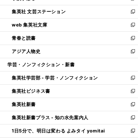
開
ウ
し
集英社 文芸ステーション
く
ィ
い
新
ン
ウ
し
web 集英社文庫
ド
ィ
い
新
ウ
ン
ウ
し
青春と読書
で
ド
ィ
い
新
開
ウ
ン
ウ
し
アジア人物史
く
で
ド
ィ
い
新
開
ウ
ン
ウ
し
学芸・ノンフィクション・新書
く
で
ド
ィ
い
開
ウ
ン
ウ
集英社学芸部 - 学芸・ノンフィクション
く
で
ド
ィ
新
開
ウ
ン
し
集英社ビジネス書
く
で
ド
い
新
開
ウ
ウ
し
集英社新書
く
で
ィ
い
新
開
ン
ウ
し
集英社新書プラス - 知の水先案内人
く
ド
ィ
い
新
ウ
ン
ウ
し
1日5分で、明日は変わる よみタイ yomitai
で
ド
ィ
い
新
開
ウ
ン