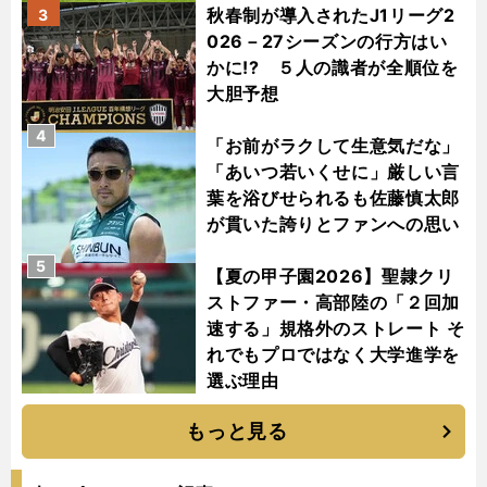
秋春制が導入されたJ1リーグ2
3
026－27シーズンの行方はい
かに!? ５人の識者が全順位を
大胆予想
4
「お前がラクして生意気だな」
「あいつ若いくせに」厳しい言
葉を浴びせられるも佐藤慎太郎
が貫いた誇りとファンへの思い
5
【夏の甲子園2026】聖隷クリ
ストファー・高部陸の「２回加
速する」規格外のストレート そ
れでもプロではなく大学進学を
選ぶ理由
もっと見る