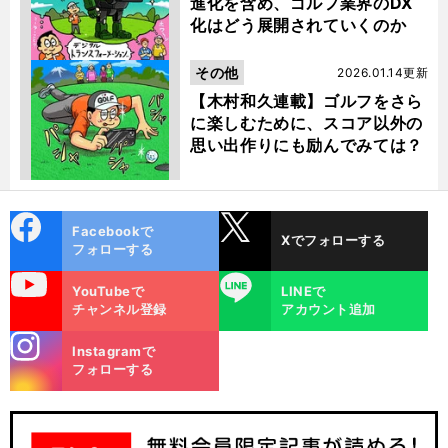
進化を含め、ゴルフ業界のDX
化はどう展開されていくのか
その他
2026.01.14更新
【木村和久連載】ゴルフをさら
に楽しむために、スコア以外の
思い出作りにも励んでみては？
cebo
X
Facebookで
Xでフォローする
ok
フォローする
uTube
LINE
YouTubeで
LINEで
チャンネル登録
アカウント追加
stagra
Instagramで
m
フォローする