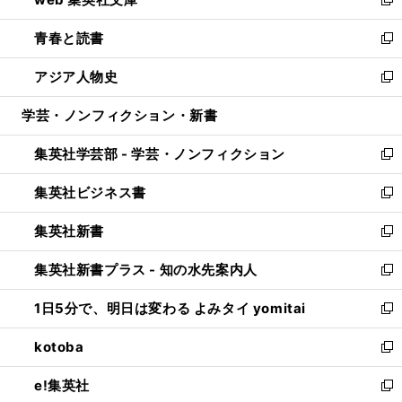
ド
ィ
い
新
ウ
ン
ウ
し
青春と読書
で
ド
ィ
い
新
開
ウ
ン
ウ
し
アジア人物史
く
で
ド
ィ
い
新
開
ウ
ン
ウ
し
学芸・ノンフィクション・新書
く
で
ド
ィ
い
開
ウ
ン
ウ
集英社学芸部 - 学芸・ノンフィクション
く
で
ド
ィ
新
開
ウ
ン
し
集英社ビジネス書
く
で
ド
い
新
開
ウ
ウ
し
集英社新書
く
で
ィ
い
新
開
ン
ウ
し
集英社新書プラス - 知の水先案内人
く
ド
ィ
い
新
ウ
ン
ウ
し
1日5分で、明日は変わる よみタイ yomitai
で
ド
ィ
い
新
開
ウ
ン
ウ
し
kotoba
く
で
ド
ィ
い
新
開
ウ
ン
ウ
し
e!集英社
く
で
ド
ィ
い
新