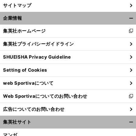
サイトマップ
企業情報
開
く/
集英社ホームページ
新
閉
し
じ
集英社プライバシーガイドライン
い
る
ウ
SHUEISHA Privacy Guideline
ィ
ン
Setting of Cookies
ド
前
ウ
へ
web Sportivaについて
で
開
Web Sportivaについてのお問い合わせ
く
新
し
広告についてのお問い合わせ
い
ウ
集英社サイト
ィ
開
ン
く/
マンガ
ド