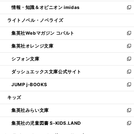
開
ウ
ン
ウ
し
情報・知識＆オピニオン imidas
く
で
ド
ィ
い
新
開
ウ
ン
ウ
し
ライトノベル・ノベライズ
く
で
ド
ィ
い
開
ウ
ン
ウ
集英社Webマガジン コバルト
く
で
ド
ィ
新
開
ウ
ン
し
集英社オレンジ文庫
く
で
ド
い
新
開
ウ
ウ
し
シフォン文庫
く
で
ィ
い
新
開
ン
ウ
し
ダッシュエックス文庫公式サイト
く
ド
ィ
い
新
ウ
ン
ウ
し
JUMP j-BOOKS
で
ド
ィ
い
新
開
ウ
ン
ウ
し
キッズ
く
で
ド
ィ
い
開
ウ
ン
ウ
集英社みらい文庫
く
で
ド
ィ
新
開
ウ
ン
し
集英社の児童図書 S-KIDS.LAND
く
で
ド
い
新
開
ウ
ウ
し