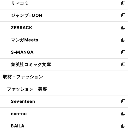
リマコミ
で
ド
ィ
い
新
開
ウ
ン
ウ
し
ジャンプTOON
く
で
ド
ィ
い
新
開
ウ
ン
ウ
し
ZEBRACK
く
で
ド
ィ
い
新
開
ウ
ン
ウ
し
マンガMeets
く
で
ド
ィ
い
新
開
ウ
ン
ウ
し
S-MANGA
く
で
ド
ィ
い
新
開
ウ
ン
ウ
し
集英社コミック文庫
く
で
ド
ィ
い
新
開
ウ
ン
ウ
し
取材・ファッション
く
で
ド
ィ
い
開
ウ
ン
ウ
ファッション・美容
く
で
ド
ィ
開
ウ
ン
Seventeen
く
で
ド
新
開
ウ
し
non-no
く
で
い
新
開
ウ
し
BAILA
く
ィ
い
新