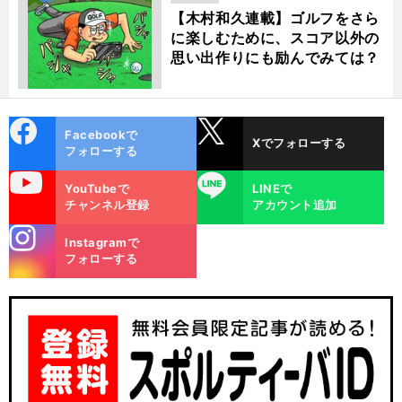
【木村和久連載】ゴルフをさら
に楽しむために、スコア以外の
思い出作りにも励んでみては？
cebo
X
Facebookで
Xでフォローする
ok
フォローする
uTube
LINE
YouTubeで
LINEで
チャンネル登録
アカウント追加
stagra
Instagramで
m
フォローする