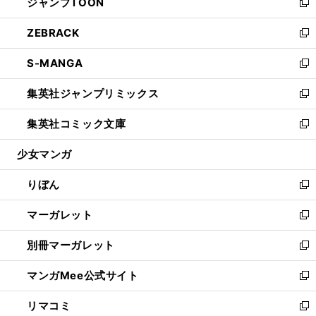
ジャンプTOON
く
で
ド
ィ
い
新
開
ウ
ン
ウ
し
ZEBRACK
く
で
ド
ィ
い
新
開
ウ
ン
ウ
し
S-MANGA
く
で
ド
ィ
い
新
開
ウ
ン
ウ
し
集英社ジャンプリミックス
く
で
ド
ィ
い
新
開
ウ
ン
ウ
し
集英社コミック文庫
く
で
ド
ィ
い
新
開
ウ
ン
ウ
し
少女マンガ
く
で
ド
ィ
い
開
ウ
ン
ウ
りぼん
く
で
ド
ィ
新
開
ウ
ン
し
マーガレット
く
で
ド
い
新
開
ウ
ウ
し
別冊マーガレット
く
で
ィ
い
新
開
ン
ウ
し
マンガMee公式サイト
く
ド
ィ
い
新
ウ
ン
ウ
し
リマコミ
で
ド
ィ
い
新