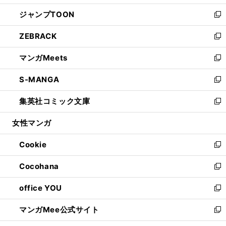
開
ウ
ン
ウ
し
ジャンプTOON
く
で
ド
ィ
い
新
開
ウ
ン
ウ
し
ZEBRACK
く
で
ド
ィ
い
新
開
ウ
ン
ウ
し
マンガMeets
く
で
ド
ィ
い
新
開
ウ
ン
ウ
し
S-MANGA
く
で
ド
ィ
い
新
開
ウ
ン
ウ
し
集英社コミック文庫
く
で
ド
ィ
い
新
開
ウ
ン
ウ
し
女性マンガ
く
で
ド
ィ
い
開
ウ
ン
ウ
Cookie
く
で
ド
ィ
新
開
ウ
ン
し
Cocohana
く
で
ド
い
新
開
ウ
ウ
し
office YOU
く
で
ィ
い
新
開
ン
ウ
し
マンガMee公式サイト
く
ド
ィ
い
新
ウ
ン
ウ
し