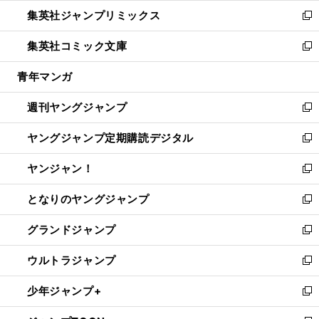
ウ
ン
ウ
し
集英社ジャンプリミックス
く
で
ド
ィ
い
新
開
ウ
ン
ウ
し
集英社コミック文庫
く
で
ド
ィ
い
新
開
ウ
ン
ウ
し
青年マンガ
く
で
ド
ィ
い
開
ウ
ン
ウ
週刊ヤングジャンプ
く
で
ド
ィ
新
開
ウ
ン
し
ヤングジャンプ定期購読デジタル
く
で
ド
い
新
開
ウ
ウ
し
ヤンジャン！
く
で
ィ
い
新
開
ン
ウ
し
となりのヤングジャンプ
く
ド
ィ
い
新
ウ
ン
ウ
し
グランドジャンプ
で
ド
ィ
い
新
開
ウ
ン
ウ
し
ウルトラジャンプ
く
で
ド
ィ
い
新
開
ウ
ン
ウ
し
少年ジャンプ+
く
で
ド
ィ
い
新
開
ウ
ン
ウ
し