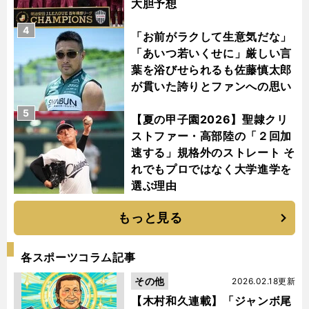
大胆予想
4
「お前がラクして生意気だな」
「あいつ若いくせに」厳しい言
葉を浴びせられるも佐藤慎太郎
が貫いた誇りとファンへの思い
5
【夏の甲子園2026】聖隷クリ
ストファー・高部陸の「２回加
速する」規格外のストレート そ
れでもプロではなく大学進学を
選ぶ理由
もっと見る
各スポーツコラム記事
その他
2026.02.18更新
【木村和久連載】「ジャンボ尾