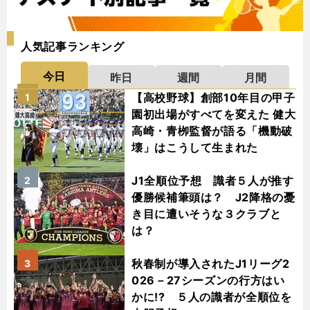
人気記事ランキング
今日
昨日
週間
月間
【高校野球】創部10年目の甲子
1
園初出場がすべてを変えた 健大
高崎・青栁監督が語る「機動破
壊」はこうして生まれた
J1全順位予想 識者５人が推す
2
優勝候補筆頭は？ J2降格の憂
き目に遭いそうな３クラブと
は？
秋春制が導入されたJ1リーグ2
3
026－27シーズンの行方はい
かに!? ５人の識者が全順位を