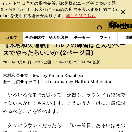
当サイトでは当社の提携先等がお客様のニーズ等について調
査・分析したり、お客様にお勧めの広告を表⽰する⽬的で Co
閉じ
okie を使⽤する場合があります。
詳しくはこちら
る
マイペ
web Sportiva (webスポルティーバ)
検索
メニュ
we
ー
ゴルフの記事一覧
ゴルフ
その他
【木村和久連
b
ジ
ゴルフ
その他球技
その他競技
モーター
フォト
連
ス
【木村和久連載】ゴルフの練習はどんなペー
ポ
スでやったらいいか (2ページ目)
ル
テ
2015年11月05日 07:35 公開
2016年07月12日 04:24 更新
ィ
ー
木村和久●文 text by Kimura Kazuhisa
バ
服部元信●イラスト illustration by Hattori Motonobu
いろいろな事情があって、練習も、ラウンドも継続で
きない人がたくさんいます。そういう人向けに、最低限
やるべきことを述べます。
久々のラウンドだったら、プレー前日、あるいはその