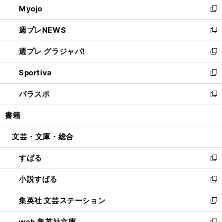
Myojo
く
で
ド
ィ
新
開
ウ
ン
し
週プレNEWS
く
で
ド
い
新
開
ウ
ウ
し
週プレ グラジャパ!
く
で
ィ
い
新
開
ン
ウ
し
Sportiva
く
ド
ィ
い
新
ウ
ン
ウ
し
パラスポ
で
ド
ィ
い
新
開
ウ
ン
ウ
し
書籍
く
で
ド
ィ
い
開
ウ
ン
ウ
文芸・文庫・総合
く
で
ド
ィ
開
ウ
ン
すばる
く
で
ド
新
開
ウ
し
小説すばる
く
で
い
新
開
ウ
し
集英社 文芸ステーション
く
ィ
い
新
ン
ウ
し
web 集英社文庫