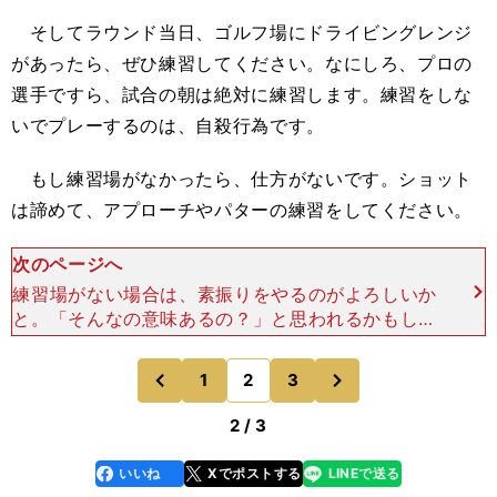
そしてラウンド当日、ゴルフ場にドライビングレンジ
があったら、ぜひ練習してください。なにしろ、プロの
選手ですら、試合の朝は絶対に練習します。練習をしな
いでプレーするのは、自殺行為です。
もし練習場がなかったら、仕方がないです。ショット
は諦めて、アプローチやパターの練習をしてください。
次のページへ
練習場がない場合は、素振りをやるのがよろしいか
と。「そんなの意味あるの？」と思われるかもしれ
ませんが、それが結構あります。スイングの際に、
肩がしっかり入っているのか、その確認ができま
次
1
2
3
のページへ
のページへ
す。 ドライバ
前
2 / 3
いいね
Xでポストする
LINEで送る
line
faceboo
x
k