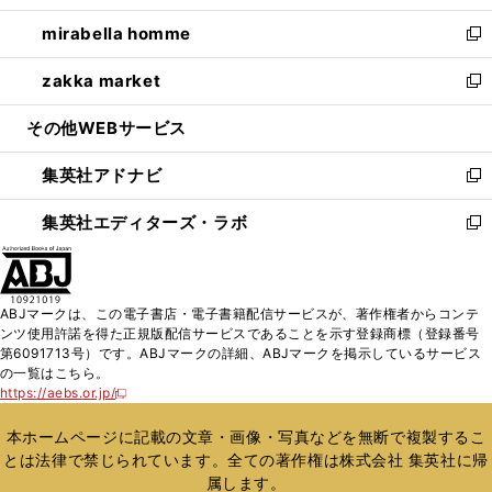
開
ウ
ン
ウ
し
mirabella homme
く
で
ド
ィ
い
新
開
ウ
ン
ウ
し
zakka market
く
で
ド
ィ
い
新
開
ウ
ン
ウ
し
その他WEBサービス
く
で
ド
ィ
い
開
ウ
ン
ウ
集英社アドナビ
く
で
ド
ィ
新
開
ウ
ン
し
集英社エディターズ・ラボ
く
で
ド
い
新
開
ウ
ウ
し
く
で
ィ
い
開
ン
ウ
ABJマークは、この電子書店・電子書籍配信サービスが、著作権者からコンテ
く
ド
ィ
ンツ使用許諾を得た正規版配信サービスであることを示す登録商標（登録番号
ウ
ン
第6091713号）です。ABJマークの詳細、ABJマークを掲示しているサービス
で
ド
の一覧はこちら。
開
ウ
https://aebs.or.jp/
新
く
で
し
い
開
本ホームページに記載の文章・画像・写真などを無断で複製するこ
ウ
く
とは法律で禁じられています。全ての著作権は株式会社 集英社に帰
ィ
属します。
ン