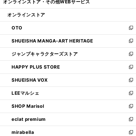
オンラインストア・
その他WEBサービス
く
で
ィ
い
開
ン
ウ
オンラインストア
く
ド
ィ
ウ
ン
OTO
で
ド
新
開
ウ
し
SHUEISHA MANGA-ART HERITAGE
く
で
い
新
開
ウ
し
ジャンプキャラクターズストア
く
ィ
い
新
ン
ウ
し
HAPPY PLUS STORE
ド
ィ
い
新
ウ
ン
ウ
し
SHUEISHA VOX
で
ド
ィ
い
新
開
ウ
ン
ウ
し
LEEマルシェ
く
で
ド
ィ
い
新
開
ウ
ン
ウ
し
SHOP Marisol
く
で
ド
ィ
い
新
開
ウ
ン
ウ
し
eclat premium
く
で
ド
ィ
い
新
開
ウ
ン
ウ
し
mirabella
く
で
ド
ィ
い
新