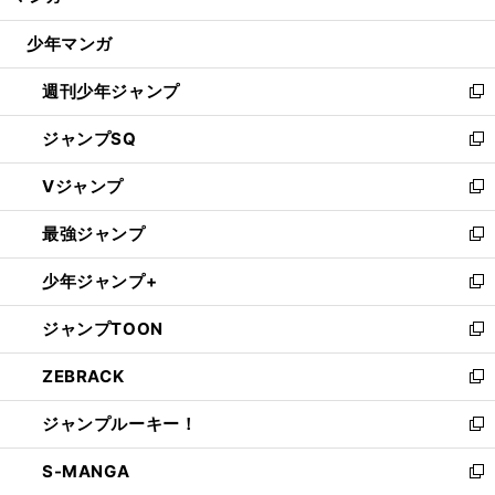
閉
ウ
じ
少年マンガ
で
る
開
週刊少年ジャンプ
く
新
し
ジャンプSQ
い
新
ウ
し
Vジャンプ
ィ
い
新
ン
ウ
し
最強ジャンプ
ド
ィ
い
新
ウ
ン
ウ
し
少年ジャンプ+
で
ド
ィ
い
新
開
ウ
ン
ウ
し
ジャンプTOON
く
で
ド
ィ
い
新
開
ウ
ン
ウ
し
ZEBRACK
く
で
ド
ィ
い
新
開
ウ
ン
ウ
し
ジャンプルーキー！
く
で
ド
ィ
い
新
開
ウ
ン
ウ
し
S-MANGA
く
で
ド
ィ
い
新
開