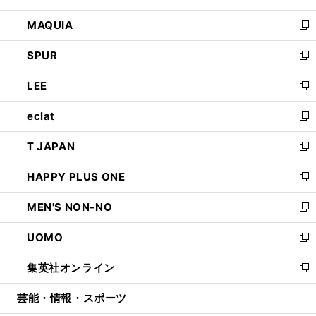
ン
ウ
し
MAQUIA
ド
ィ
い
新
ウ
ン
ウ
し
SPUR
で
ド
ィ
い
新
開
ウ
ン
ウ
し
LEE
く
で
ド
ィ
い
新
開
ウ
ン
ウ
し
eclat
く
で
ド
ィ
い
新
開
ウ
ン
ウ
し
T JAPAN
く
で
ド
ィ
い
新
開
ウ
ン
ウ
し
HAPPY PLUS ONE
く
で
ド
ィ
い
新
開
ウ
ン
ウ
し
MEN'S NON-NO
く
で
ド
ィ
い
新
開
ウ
ン
ウ
し
UOMO
く
で
ド
ィ
い
新
開
ウ
ン
ウ
し
集英社オンライン
く
で
ド
ィ
い
新
開
ウ
ン
ウ
し
芸能・情報・スポーツ
く
で
ド
ィ
い
開
ウ
ン
ウ