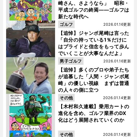
崎さん、さようなら」 昭和・
平成ゴルフの終焉――ゴルフは
新たな時代へ
ゴルフ
2026.01.16更新
【追悼】ジャンボ尾崎は言った
「自分の持っている1％だけに
はプライドと信念をもって歩ん
でいくことが大事なんだよ」
男子ゴルフ
2026.01.16更新
【追悼】多くのプロや弟子たち
が追慕した「人間・ジャンボ尾
崎」の優しい視線 まずは普通
の人々の側に立つ
その他
2026.01.14更新
【木村和久連載】乗用カートの
進化を含め、ゴルフ業界のDX
化はどう展開されていくのか
その他
2026.01.14更新