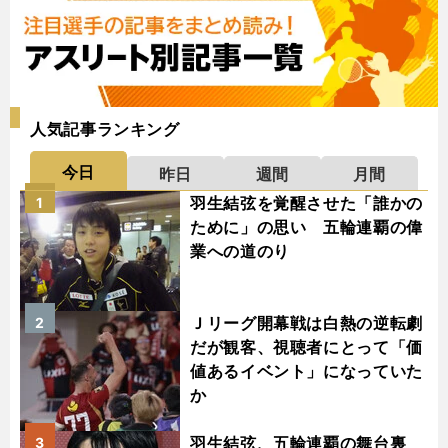
人気記事ランキング
今日
昨日
週間
月間
羽生結弦を覚醒させた「誰かの
1
ために」の思い 五輪連覇の偉
業への道のり
Ｊリーグ開幕戦は白熱の逆転劇
2
だが観客、視聴者にとって「価
値あるイベント」になっていた
か
羽生結弦、五輪連覇の舞台裏
3