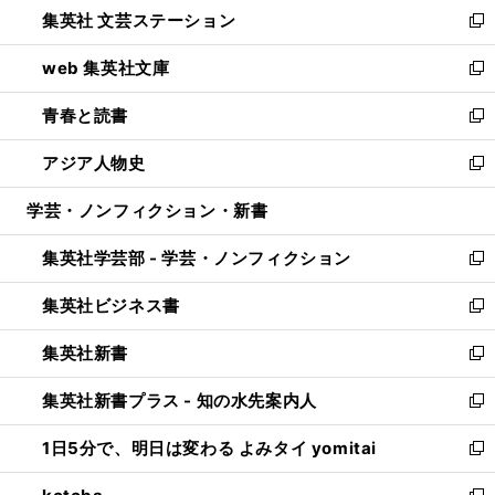
し
集英社 文芸ステーション
く
ィ
い
新
ン
ウ
し
web 集英社文庫
ド
ィ
い
新
ウ
ン
ウ
し
青春と読書
で
ド
ィ
い
新
開
ウ
ン
ウ
し
アジア人物史
く
で
ド
ィ
い
新
開
ウ
ン
ウ
し
学芸・ノンフィクション・新書
く
で
ド
ィ
い
開
ウ
ン
ウ
集英社学芸部 - 学芸・ノンフィクション
く
で
ド
ィ
新
開
ウ
ン
し
集英社ビジネス書
く
で
ド
い
新
開
ウ
ウ
し
集英社新書
く
で
ィ
い
新
開
ン
ウ
し
集英社新書プラス - 知の水先案内人
く
ド
ィ
い
新
ウ
ン
ウ
し
1日5分で、明日は変わる よみタイ yomitai
で
ド
ィ
い
新
開
ウ
ン
ウ
し
く