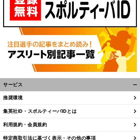
サービス
開
【
サ
】
・
ッカー黄金世代の実態
黄金世代
石川竜也は小野伸二のひと言で貴重なゴールを決めた
く/
推奨環境
閉
じ
集英社ID・スポルティーバIDとは
る
利用規約・会員規約
特定商取引法に基づく表示・その他の事項