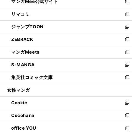
マンガMee公式サイト
く
ド
ィ
い
新
ウ
ン
ウ
し
リマコミ
で
ド
ィ
い
新
開
ウ
ン
ウ
し
ジャンプTOON
く
で
ド
ィ
い
新
開
ウ
ン
ウ
し
ZEBRACK
く
で
ド
ィ
い
新
開
ウ
ン
ウ
し
マンガMeets
く
で
ド
ィ
い
新
開
ウ
ン
ウ
し
S-MANGA
く
で
ド
ィ
い
新
開
ウ
ン
ウ
し
集英社コミック文庫
く
で
ド
ィ
い
新
開
ウ
ン
ウ
し
女性マンガ
く
で
ド
ィ
い
開
ウ
ン
ウ
Cookie
く
で
ド
ィ
新
開
ウ
ン
し
Cocohana
く
で
ド
い
新
開
ウ
ウ
し
office YOU
く
で
ィ
い
新