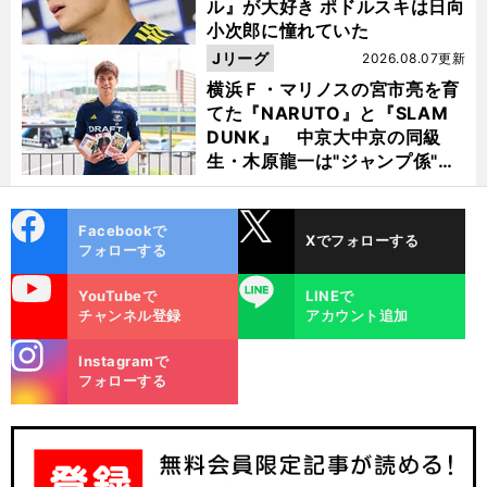
ル』が大好き ポドルスキは日向
小次郎に憧れていた
Jリーグ
2026.08.07更新
横浜Ｆ・マリノスの宮市亮を育
てた『NARUTO』と『SLAM
DUNK』 中京大中京の同級
生・木原龍一は"ジャンプ係"だ
った
cebo
X
Facebookで
Xでフォローする
ok
フォローする
uTube
LINE
YouTubeで
LINEで
チャンネル登録
アカウント追加
stagra
Instagramで
m
フォローする