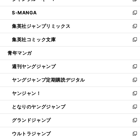
い
新
開
ウ
ン
ウ
し
S-MANGA
く
で
ド
ィ
い
新
開
ウ
ン
ウ
し
集英社ジャンプリミックス
く
で
ド
ィ
い
新
開
ウ
ン
ウ
し
集英社コミック文庫
く
で
ド
ィ
い
新
開
ウ
ン
ウ
し
青年マンガ
く
で
ド
ィ
い
開
ウ
ン
ウ
週刊ヤングジャンプ
く
で
ド
ィ
新
開
ウ
ン
し
ヤングジャンプ定期購読デジタル
く
で
ド
い
新
開
ウ
ウ
し
ヤンジャン！
く
で
ィ
い
新
開
ン
ウ
し
となりのヤングジャンプ
く
ド
ィ
い
新
ウ
ン
ウ
し
グランドジャンプ
で
ド
ィ
い
新
開
ウ
ン
ウ
し
ウルトラジャンプ
く
で
ド
ィ
い
新