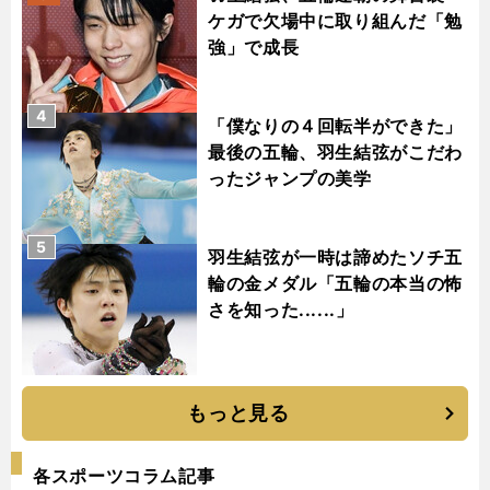
ケガで欠場中に取り組んだ「勉
強」で成長
4
「僕なりの４回転半ができた」
最後の五輪、羽生結弦がこだわ
ったジャンプの美学
5
羽生結弦が一時は諦めたソチ五
輪の金メダル「五輪の本当の怖
さを知った......」
もっと見る
各スポーツコラム記事