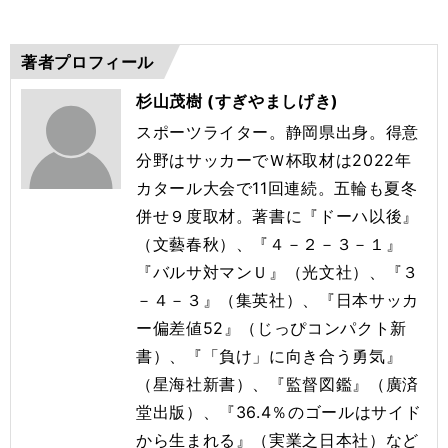
著者プロフィール
杉山茂樹 (すぎやましげき)
スポーツライター。静岡県出身。得意
分野はサッカーでＷ杯取材は2022年
カタール大会で11回連続。五輪も夏冬
併せ９度取材。著書に『ドーハ以後』
（文藝春秋）、『４－２－３－１』
『バルサ対マンＵ』（光文社）、『３
－４－３』（集英社）、『日本サッカ
ー偏差値52』（じっぴコンパクト新
書）、『「負け」に向き合う勇気』
（星海社新書）、『監督図鑑』（廣済
堂出版）、『36.4％のゴールはサイド
から生まれる』（実業之日本社）など