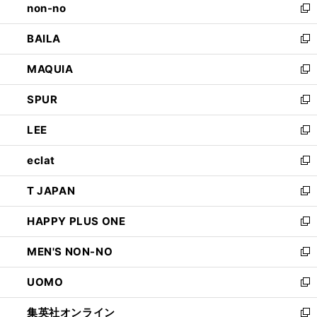
non-no
く
で
い
新
開
ウ
し
BAILA
く
ィ
い
新
ン
ウ
し
MAQUIA
ド
ィ
い
新
ウ
ン
ウ
し
SPUR
で
ド
ィ
い
新
開
ウ
ン
ウ
し
LEE
く
で
ド
ィ
い
新
開
ウ
ン
ウ
し
eclat
く
で
ド
ィ
い
新
開
ウ
ン
ウ
し
T JAPAN
く
で
ド
ィ
い
新
開
ウ
ン
ウ
し
HAPPY PLUS ONE
く
で
ド
ィ
い
新
開
ウ
ン
ウ
し
MEN'S NON-NO
く
で
ド
ィ
い
新
開
ウ
ン
ウ
し
UOMO
く
で
ド
ィ
い
新
開
ウ
ン
ウ
し
集英社オンライン
く
で
ド
ィ
い
新