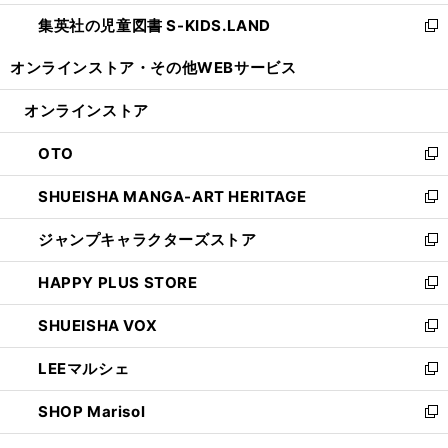
開
ウ
ン
し
集英社の児童図書 S-KIDS.LAND
く
で
ド
い
新
開
ウ
ウ
し
オンラインストア・
その他WEBサービス
く
で
ィ
い
開
ン
ウ
オンラインストア
く
ド
ィ
ウ
ン
OTO
で
ド
新
開
ウ
し
SHUEISHA MANGA-ART HERITAGE
く
で
い
新
開
ウ
し
ジャンプキャラクターズストア
く
ィ
い
新
ン
ウ
し
HAPPY PLUS STORE
ド
ィ
い
新
ウ
ン
ウ
し
SHUEISHA VOX
で
ド
ィ
い
新
開
ウ
ン
ウ
し
LEEマルシェ
く
で
ド
ィ
い
新
開
ウ
ン
ウ
し
SHOP Marisol
く
で
ド
ィ
い
新
開
ウ
ン
ウ
し