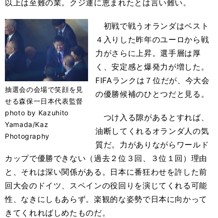
以上は至難の業。クジ運に恵まれたとは言い難い。
初戦で戦うオランダはベスト
４入りした昨年のユーロから戦
力がさらに上昇。選手層は厚
く、安定感と爆発力が増した。
FIFAランクは７位だが、今大会
抽選会の会場で笑顔を見
の優勝候補のひとつだと見る。
せる森保一日本代表監督
photo by Kazuhito
つけ入る隙があるとすれば、
Yamada/Kaz
油断してくれるオランダ人の気
Photography
質だ。力がありながらワールド
カップで優勝できない（過去２位３回、３位１回）理由
と、それは深い関係がある。日本に番狂わせを許した前
回大会のドイツ、スペインの役回りを演じてくれる可能
性、なきにしもあらず。楽観的な姿勢で日本に向かって
きてくれればしめたものだ。