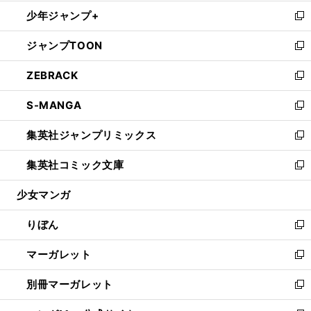
開
ウ
ン
ウ
し
少年ジャンプ+
く
で
ド
ィ
い
新
開
ウ
ン
ウ
し
ジャンプTOON
く
で
ド
ィ
い
新
開
ウ
ン
ウ
し
ZEBRACK
く
で
ド
ィ
い
新
開
ウ
ン
ウ
し
S-MANGA
く
で
ド
ィ
い
新
開
ウ
ン
ウ
し
集英社ジャンプリミックス
く
で
ド
ィ
い
新
開
ウ
ン
ウ
し
集英社コミック文庫
く
で
ド
ィ
い
新
開
ウ
ン
ウ
し
少女マンガ
く
で
ド
ィ
い
開
ウ
ン
ウ
りぼん
く
で
ド
ィ
新
開
ウ
ン
し
マーガレット
く
で
ド
い
新
開
ウ
ウ
し
別冊マーガレット
く
で
ィ
い
新
開
ン
ウ
し