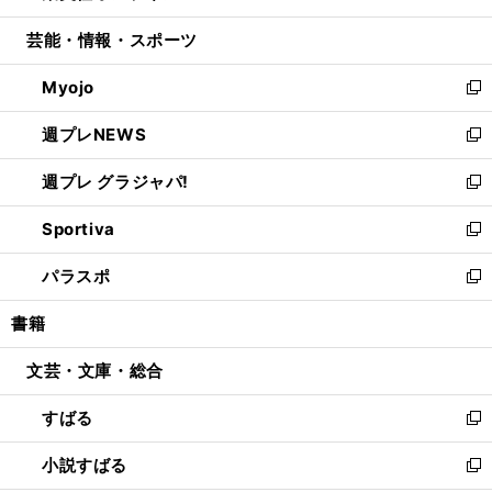
開
ウ
ン
ウ
し
芸能・情報・スポーツ
く
で
ド
ィ
い
開
ウ
ン
ウ
Myojo
く
で
ド
ィ
新
開
ウ
ン
し
週プレNEWS
く
で
ド
い
新
開
ウ
ウ
し
週プレ グラジャパ!
く
で
ィ
い
新
開
ン
ウ
し
Sportiva
く
ド
ィ
い
新
ウ
ン
ウ
し
パラスポ
で
ド
ィ
い
新
開
ウ
ン
ウ
し
書籍
く
で
ド
ィ
い
開
ウ
ン
ウ
文芸・文庫・総合
く
で
ド
ィ
開
ウ
ン
すばる
く
で
ド
新
開
ウ
し
小説すばる
く
で
い
新
開
ウ