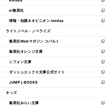
kotoba
で
ド
ィ
い
新
開
ウ
ン
ウ
し
e!集英社
く
で
ド
ィ
い
新
開
ウ
ン
ウ
し
情報・知識＆オピニオン imidas
く
で
ド
ィ
い
新
開
ウ
ン
ウ
し
ライトノベル・ノベライズ
く
で
ド
ィ
い
開
ウ
ン
ウ
集英社Webマガジン コバルト
く
で
ド
ィ
新
開
ウ
ン
し
集英社オレンジ文庫
く
で
ド
い
新
開
ウ
ウ
し
シフォン文庫
く
で
ィ
い
新
開
ン
ウ
し
ダッシュエックス文庫公式サイト
く
ド
ィ
い
新
ウ
ン
ウ
し
JUMP j-BOOKS
で
ド
ィ
い
新
開
ウ
ン
ウ
し
キッズ
く
で
ド
ィ
い
開
ウ
ン
ウ
集英社みらい文庫
く
で
ド
ィ
新