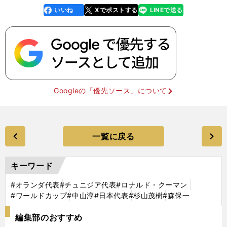
いいね
Xでポストする
LINEで送る
line
faceboo
x
k
Googleの「優先ソース」について
一覧に戻る
キーワード
#オランダ代表
#チュニジア代表
#ロナルド・クーマン
#ワールドカップ
#中山淳
#日本代表
#杉山茂樹
#森保一
編集部のおすすめ