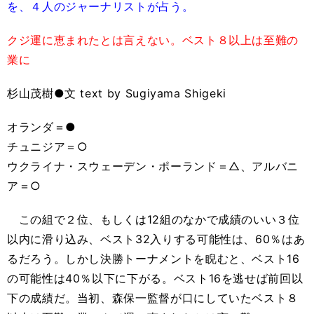
を、４人のジャーナリストが占う。
クジ運に恵まれたとは言えない。ベスト８以上は至難の
業に
杉山茂樹●文 text by Sugiyama Shigeki
オランダ＝●
チュニジア＝○
ウクライナ・スウェーデン・ポーランド＝△、アルバニ
ア＝○
この組で２位、もしくは12組のなかで成績のいい３位
以内に滑り込み、ベスト32入りする可能性は、60％はあ
るだろう。しかし決勝トーナメントを睨むと、ベスト16
の可能性は40％以下に下がる。ベスト16を逃せば前回以
下の成績だ。当初、森保一監督が口にしていたベスト８