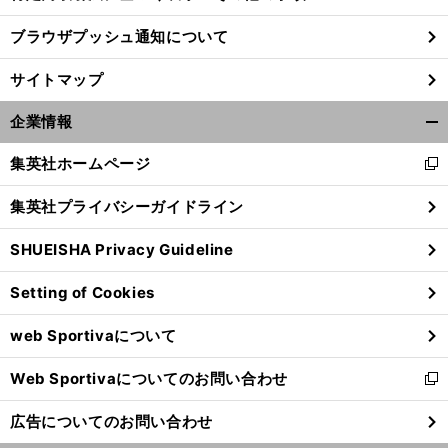
ブラウザプッシュ通知について
サイトマップ
企業情報
開
く/
集英社ホームページ
新
閉
し
じ
集英社プライバシーガイドライン
い
る
ウ
SHUEISHA Privacy Guideline
ィ
ン
Setting of Cookies
ド
ウ
web Sportivaについて
で
開
Web Sportivaについてのお問い合わせ
く
新
し
広告についてのお問い合わせ
い
ウ