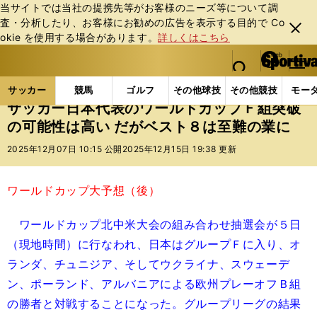
当サイトでは当社の提携先等がお客様のニーズ等について調
査・分析したり、お客様にお勧めの広告を表⽰する⽬的で Co
閉じ
okie を使⽤する場合があります。
詳しくはこちら
る
マイペ
web Sportiva (webスポルティーバ)
検索
メニュ
we
ー
サッカーの記事一覧
サッカー代表
日本代表
サ
b
ジ
サッカー
競馬
ゴルフ
その他球技
その他競技
モー
ス
サッカー日本代表のワールドカップＦ組突破
ポ
の可能性は高い だがベスト８は至難の業に
ル
テ
2025年12月07日 10:15 公開
2025年12月15日 19:38 更新
ィ
ー
バ
ワールドカップ大予想（後）
ワールドカップ北中米大会の組み合わせ抽選会が５日
（現地時間）に行なわれ、日本はグループＦに入り、オ
ランダ、チュニジア、そしてウクライナ、スウェーデ
ン、ポーランド、アルバニアによる欧州プレーオフＢ組
の勝者と対戦することになった。グループリーグの結果