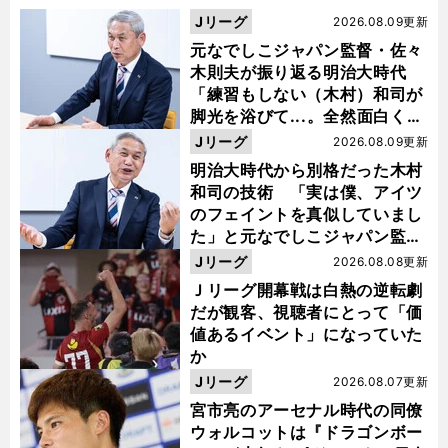
Jリーグ
2026.08.09更新
元なでしこジャパン監督・佐々
木則夫が振り返る明治大時代
「練習もしない（木村）和司が
脚光を浴びて...。全然面白くな
い４年間でした」
Jリーグ
2026.08.09更新
明治大時代から別格だった木村
和司の技術 「実は僕、アイツ
のフェイントを真似していまし
た」と元なでしこジャパン監
督・佐々木則夫
Jリーグ
2026.08.08更新
Ｊリーグ開幕戦は白熱の逆転劇
だが観客、視聴者にとって「価
値あるイベント」になっていた
か
Jリーグ
2026.08.07更新
宮市亮のアーセナル時代の同僚
ウォルコットは『ドラゴンボー