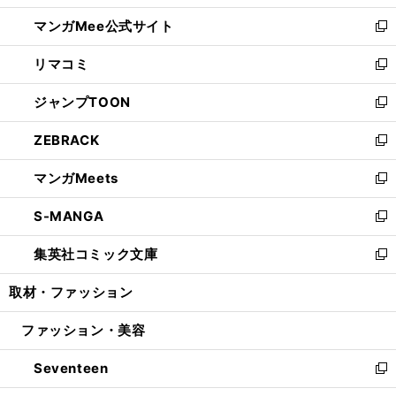
開
ン
ウ
し
マンガMee公式サイト
く
ド
ィ
い
新
ウ
ン
ウ
し
リマコミ
で
ド
ィ
い
新
開
ウ
ン
ウ
し
ジャンプTOON
く
で
ド
ィ
い
新
開
ウ
ン
ウ
し
ZEBRACK
く
で
ド
ィ
い
新
開
ウ
ン
ウ
し
マンガMeets
く
で
ド
ィ
い
新
開
ウ
ン
ウ
し
S-MANGA
く
で
ド
ィ
い
新
開
ウ
ン
ウ
し
集英社コミック文庫
く
で
ド
ィ
い
新
開
ウ
ン
ウ
し
取材・ファッション
く
で
ド
ィ
い
開
ウ
ン
ウ
ファッション・美容
く
で
ド
ィ
開
ウ
ン
Seventeen
く
で
ド
新
開
ウ
し