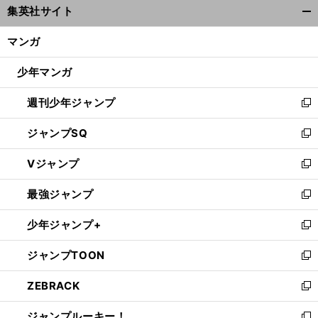
集英社サイト
ィ
開
ン
く/
マンガ
ド
閉
ウ
じ
少年マンガ
で
る
開
週刊少年ジャンプ
く
新
し
ジャンプSQ
い
新
ウ
し
Vジャンプ
ィ
い
新
ン
ウ
し
最強ジャンプ
ド
ィ
い
新
ウ
ン
ウ
し
少年ジャンプ+
で
ド
ィ
い
新
開
ウ
ン
ウ
し
ジャンプTOON
く
で
ド
ィ
い
新
開
ウ
ン
ウ
し
ZEBRACK
く
で
ド
ィ
い
新
開
ウ
ン
ウ
し
ジャンプルーキー！
く
で
ド
ィ