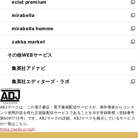
eclat premium
く
で
ド
ィ
い
新
開
ウ
ン
ウ
し
mirabella
く
で
ド
ィ
い
新
開
ウ
ン
ウ
し
mirabella homme
く
で
ド
ィ
い
新
開
ウ
ン
ウ
し
zakka market
く
で
ド
ィ
い
新
開
ウ
ン
ウ
し
その他WEBサービス
く
で
ド
ィ
い
開
ウ
ン
ウ
集英社アドナビ
く
で
ド
ィ
新
開
ウ
ン
し
集英社エディターズ・ラボ
く
で
ド
い
新
開
ウ
ウ
し
く
で
ィ
い
開
ン
ウ
ABJマークは、この電子書店・電子書籍配信サービスが、著作権者からコンテ
く
ド
ィ
ンツ使用許諾を得た正規版配信サービスであることを示す登録商標（登録番号
ウ
ン
第6091713号）です。ABJマークの詳細、ABJマークを掲示しているサービス
で
ド
の一覧はこちら。
開
ウ
https://aebs.or.jp/
新
く
で
し