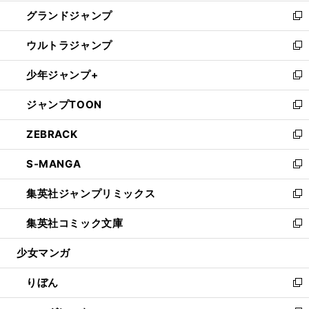
ウ
ン
ウ
し
グランドジャンプ
で
ド
ィ
い
新
開
ウ
ン
ウ
し
ウルトラジャンプ
く
で
ド
ィ
い
新
開
ウ
ン
ウ
し
少年ジャンプ+
く
で
ド
ィ
い
新
開
ウ
ン
ウ
し
ジャンプTOON
く
で
ド
ィ
い
新
開
ウ
ン
ウ
し
ZEBRACK
く
で
ド
ィ
い
新
開
ウ
ン
ウ
し
S-MANGA
く
で
ド
ィ
い
新
開
ウ
ン
ウ
し
集英社ジャンプリミックス
く
で
ド
ィ
い
新
開
ウ
ン
ウ
し
集英社コミック文庫
く
で
ド
ィ
い
新
開
ウ
ン
ウ
し
少女マンガ
く
で
ド
ィ
い
開
ウ
ン
ウ
りぼん
く
で
ド
ィ
新
開
ウ
ン
し