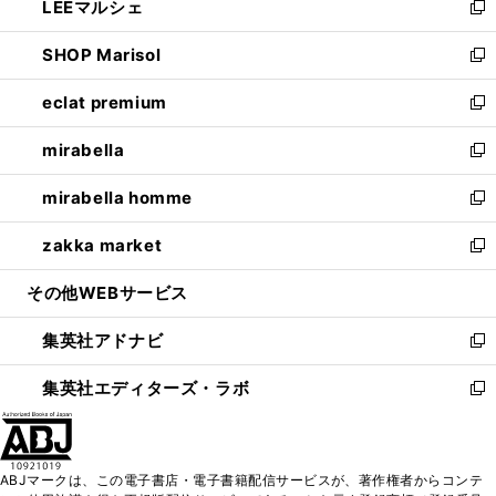
LEEマルシェ
く
で
ド
ィ
い
新
開
ウ
ン
ウ
し
SHOP Marisol
く
で
ド
ィ
い
新
開
ウ
ン
ウ
し
eclat premium
く
で
ド
ィ
い
新
開
ウ
ン
ウ
し
mirabella
く
で
ド
ィ
い
新
開
ウ
ン
ウ
し
mirabella homme
く
で
ド
ィ
い
新
開
ウ
ン
ウ
し
zakka market
く
で
ド
ィ
い
新
開
ウ
ン
ウ
し
その他WEBサービス
く
で
ド
ィ
い
開
ウ
ン
ウ
集英社アドナビ
く
で
ド
ィ
新
開
ウ
ン
し
集英社エディターズ・ラボ
く
で
ド
い
新
開
ウ
ウ
し
く
で
ィ
い
開
ン
ウ
ABJマークは、この電子書店・電子書籍配信サービスが、著作権者からコンテ
く
ド
ィ