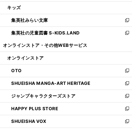
開
ウ
ン
ウ
し
キッズ
く
で
ド
ィ
い
開
ウ
ン
ウ
集英社みらい文庫
く
で
ド
ィ
新
開
ウ
ン
し
集英社の児童図書 S-KIDS.LAND
く
で
ド
い
新
開
ウ
ウ
し
オンラインストア・
その他WEBサービス
く
で
ィ
い
開
ン
ウ
オンラインストア
く
ド
ィ
ウ
ン
OTO
で
ド
新
開
ウ
し
SHUEISHA MANGA-ART HERITAGE
く
で
い
新
開
ウ
し
ジャンプキャラクターズストア
く
ィ
い
新
ン
ウ
し
HAPPY PLUS STORE
ド
ィ
い
新
ウ
ン
ウ
し
SHUEISHA VOX
で
ド
ィ
い
新
開
ウ
ン
ウ
し