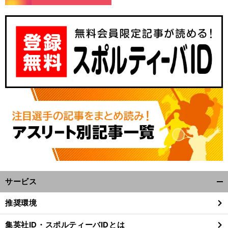
サービス
開
く/
推奨環境
閉
じ
集英社ID・スポルティーバIDとは