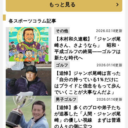
もっと見る
各スポーツコラム記事
その他
2026.02.18更新
【木村和久連載】「ジャンボ尾
崎さん、さようなら」 昭和・
平成ゴルフの終焉――ゴルフは
新たな時代へ
ゴルフ
2026.01.16更新
【追悼】ジャンボ尾崎は言った
「自分の持っている1％だけに
はプライドと信念をもって歩ん
でいくことが大事なんだよ」
男子ゴルフ
2026.01.16更新
【追悼】多くのプロや弟子たち
が追慕した「人間・ジャンボ尾
崎」の優しい視線 まずは普通
の人々の側に立つ