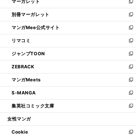
マーガレット
く
で
ド
い
新
開
ウ
ウ
し
別冊マーガレット
く
で
ィ
い
新
開
ン
ウ
し
マンガMee公式サイト
く
ド
ィ
い
新
ウ
ン
ウ
し
リマコミ
で
ド
ィ
い
新
開
ウ
ン
ウ
し
ジャンプTOON
く
で
ド
ィ
い
新
開
ウ
ン
ウ
し
ZEBRACK
く
で
ド
ィ
い
新
開
ウ
ン
ウ
し
マンガMeets
く
で
ド
ィ
い
新
開
ウ
ン
ウ
し
S-MANGA
く
で
ド
ィ
い
新
開
ウ
ン
ウ
し
集英社コミック文庫
く
で
ド
ィ
い
新
開
ウ
ン
ウ
し
女性マンガ
く
で
ド
ィ
い
開
ウ
ン
ウ
Cookie
く
で
ド
ィ
新