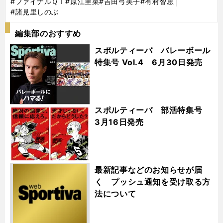
#ファイナルＱＴ
#原江里菜
#吉田弓美子
#有村智恵
#諸見里しのぶ
編集部のおすすめ
スポルティーバ バレーボール
特集号 Vol.4 6月30日発売
スポルティーバ 部活特集号
3月16日発売
最新記事などのお知らせが届
く プッシュ通知を受け取る方
法について