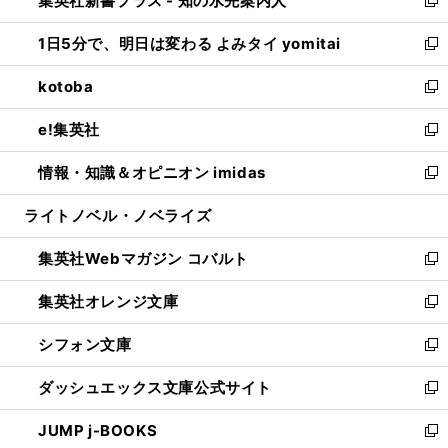
集英社新書プラス - 知の水先案内人
ド
ィ
い
新
ウ
ン
ウ
し
1日5分で、明日は変わる よみタイ yomitai
で
ド
ィ
い
新
開
ウ
ン
ウ
し
kotoba
く
で
ド
ィ
い
新
開
ウ
ン
ウ
し
e!集英社
く
で
ド
ィ
い
新
開
ウ
ン
ウ
し
情報・知識＆オピニオン imidas
く
で
ド
ィ
い
新
開
ウ
ン
ウ
し
ライトノベル・ノベライズ
く
で
ド
ィ
い
開
ウ
ン
ウ
集英社Webマガジン コバルト
く
で
ド
ィ
新
開
ウ
ン
し
集英社オレンジ文庫
く
で
ド
い
新
開
ウ
ウ
し
シフォン文庫
く
で
ィ
い
新
開
ン
ウ
し
ダッシュエックス文庫公式サイト
く
ド
ィ
い
新
ウ
ン
ウ
し
JUMP j-BOOKS
で
ド
ィ
い
新