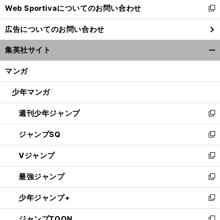
Web Sportivaについてのお問い合わせ
く
新
し
広告についてのお問い合わせ
い
ウ
集英社サイト
ィ
開
ン
く/
マンガ
ド
閉
ウ
じ
少年マンガ
で
る
開
週刊少年ジャンプ
く
新
し
ジャンプSQ
い
新
ウ
し
Vジャンプ
ィ
い
新
ン
ウ
し
最強ジャンプ
ド
ィ
い
新
ウ
ン
ウ
し
少年ジャンプ+
で
ド
ィ
い
新
開
ウ
ン
ウ
し
ジャンプTOON
く
で
ド
ィ