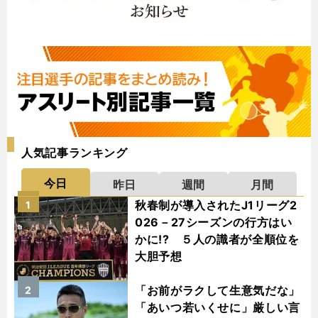
人気記事ランキング
今日
昨日
週間
月間
秋春制が導入されたJ1リーグ2
1
026－27シーズンの行方はい
かに!? ５人の識者が全順位を
大胆予想
「お前がラクして生意気だな」
2
「あいつ若いくせに」厳しい言