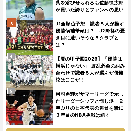
葉を浴びせられるも佐藤慎太郎
が貫いた誇りとファンへの思い
J1全順位予想 識者５人が推す
3
優勝候補筆頭は？ J2降格の憂
き目に遭いそうな３クラブと
は？
4
【夏の甲子園2026】「優勝は
横浜じゃない」 波乱必至の組み
合わせで識者５人が選んだ優勝
校はここだ！
5
河村勇輝がサマーリーグで示し
たリーダーシップと悔し涙 ２
年ぶりの日本代表の舞台を糧に
３年目のNBA挑戦は続く