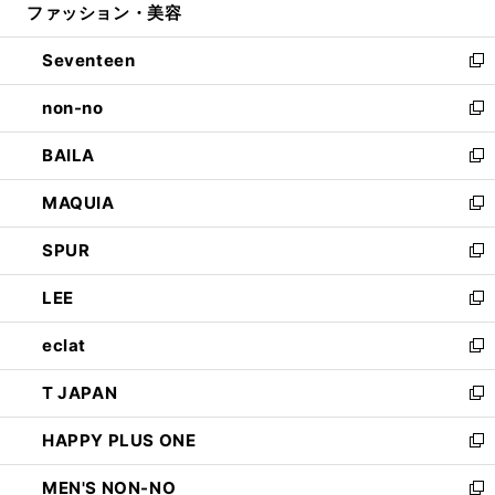
ファッション・美容
く
で
ド
ィ
開
ウ
ン
Seventeen
く
で
ド
新
開
ウ
し
non-no
く
で
い
新
開
ウ
し
BAILA
く
ィ
い
新
ン
ウ
し
MAQUIA
ド
ィ
い
新
ウ
ン
ウ
し
SPUR
で
ド
ィ
い
新
開
ウ
ン
ウ
し
LEE
く
で
ド
ィ
い
新
開
ウ
ン
ウ
し
eclat
く
で
ド
ィ
い
新
開
ウ
ン
ウ
し
T JAPAN
く
で
ド
ィ
い
新
開
ウ
ン
ウ
し
HAPPY PLUS ONE
く
で
ド
ィ
い
新
開
ウ
ン
ウ
し
MEN'S NON-NO
く
で
ド
ィ
い
新