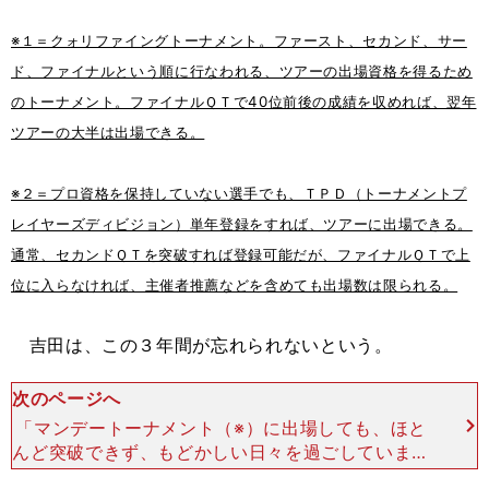
※１＝クォリファイングトーナメント。ファースト、セカンド、サー
ド、ファイナルという順に行なわれる、ツアーの出場資格を得るため
のトーナメント。ファイナルＱＴで40位前後の成績を収めれば、翌年
ツアーの大半は出場できる。
※２＝プロ資格を保持していない選手でも、ＴＰＤ（トーナメントプ
レイヤーズディビジョン）単年登録をすれば、ツアーに出場できる。
通常、セカンドＱＴを突破すれば登録可能だが、ファイナルＱＴで上
位に入らなければ、主催者推薦などを含めても出場数は限られる。
吉田は、この３年間が忘れられないという。
次のページへ
「マンデートーナメント（※）に出場しても、ほと
んど突破できず、もどかしい日々を過ごしていまし
た。特にこの時期、同世代の選手がすごく活躍して