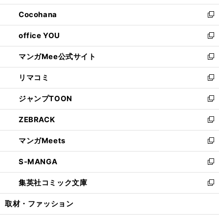
開
ウ
ン
し
Cocohana
く
で
ド
い
新
開
ウ
ウ
し
office YOU
く
で
ィ
い
新
開
ン
ウ
し
マンガMee公式サイト
く
ド
ィ
い
新
ウ
ン
ウ
し
リマコミ
で
ド
ィ
い
新
開
ウ
ン
ウ
し
ジャンプTOON
く
で
ド
ィ
い
新
開
ウ
ン
ウ
し
ZEBRACK
く
で
ド
ィ
い
新
開
ウ
ン
ウ
し
マンガMeets
く
で
ド
ィ
い
新
開
ウ
ン
ウ
し
S-MANGA
く
で
ド
ィ
い
新
開
ウ
ン
ウ
し
集英社コミック文庫
く
で
ド
ィ
い
新
開
ウ
ン
ウ
し
取材・ファッション
く
で
ド
ィ
い
開
ウ
ン
ウ