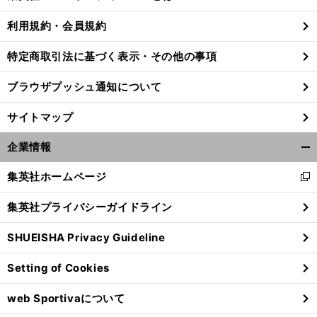
る
利用規約・会員規約
特定商取引法に基づく表示・その他の事項
】
大
」
前
へ
ブラウザプッシュ通知について
サイトマップ
企業情報
開
く/
集英社ホームページ
新
閉
し
じ
集英社プライバシーガイドライン
い
る
ウ
SHUEISHA Privacy Guideline
ィ
ン
Setting of Cookies
ド
ウ
web Sportivaについて
で
開