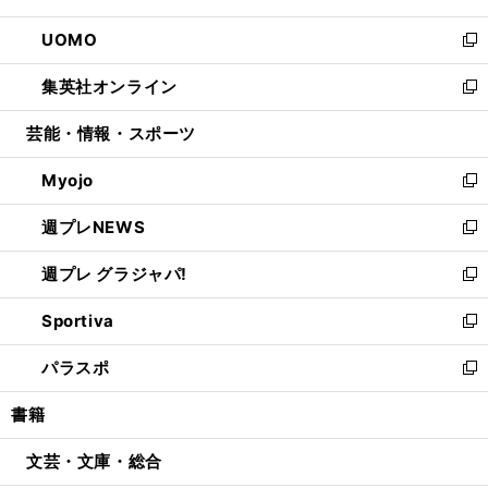
開
ウ
ン
ウ
し
UOMO
く
で
ド
ィ
い
新
開
ウ
ン
ウ
し
集英社オンライン
く
で
ド
ィ
い
新
開
ウ
ン
ウ
し
芸能・情報・スポーツ
く
で
ド
ィ
い
開
ウ
ン
ウ
Myojo
く
で
ド
ィ
新
開
ウ
ン
し
週プレNEWS
く
で
ド
い
新
開
ウ
ウ
し
週プレ グラジャパ!
く
で
ィ
い
新
開
ン
ウ
し
Sportiva
く
ド
ィ
い
新
ウ
ン
ウ
し
パラスポ
で
ド
ィ
い
新
開
ウ
ン
ウ
し
書籍
く
で
ド
ィ
い
開
ウ
ン
ウ
文芸・文庫・総合
く
で
ド
ィ
開
ウ
ン