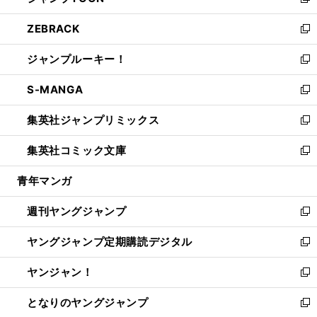
い
新
開
ウ
ン
ウ
し
ZEBRACK
く
で
ド
ィ
い
新
開
ウ
ン
ウ
し
ジャンプルーキー！
く
で
ド
ィ
い
新
開
ウ
ン
ウ
し
S-MANGA
く
で
ド
ィ
い
新
開
ウ
ン
ウ
し
集英社ジャンプリミックス
く
で
ド
ィ
い
新
開
ウ
ン
ウ
し
集英社コミック文庫
く
で
ド
ィ
い
新
開
ウ
ン
ウ
し
青年マンガ
く
で
ド
ィ
い
開
ウ
ン
ウ
週刊ヤングジャンプ
く
で
ド
ィ
新
開
ウ
ン
し
ヤングジャンプ定期購読デジタル
く
で
ド
い
新
開
ウ
ウ
し
ヤンジャン！
く
で
ィ
い
新
開
ン
ウ
し
となりのヤングジャンプ
く
ド
ィ
い
新