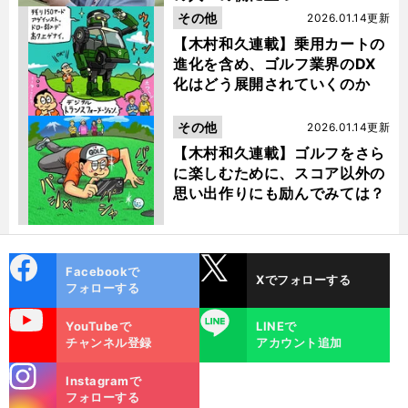
その他
2026.01.14更新
【木村和久連載】乗用カートの
進化を含め、ゴルフ業界のDX
化はどう展開されていくのか
その他
2026.01.14更新
【木村和久連載】ゴルフをさら
に楽しむために、スコア以外の
思い出作りにも励んでみては？
cebo
X
Facebookで
Xでフォローする
ok
フォローする
uTube
LINE
YouTubeで
LINEで
チャンネル登録
アカウント追加
stagra
Instagramで
m
フォローする