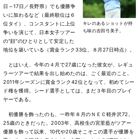
日～17日／長野県）でも優勝争
いに加わるなど（最終順位は６
位タイ）、コンスタントに上位
キレのあるショットが持
ち味の吉田弓美子。
争いを演じて、日本女子ツアー
の"顔"のひとりとして安定した
地位を築いている（賞金ランク33位。８月27日時点）。
とはいえ、今年の４月で27歳になった彼女が、レギュ
ラーツアーで結果を出し始めたのは、ごく最近のこと。
2011年シーズンに賞金ランク42位となって、初めてシー
ド権を獲得。シード選手としては、まだ３年目のプレイ
ヤーである。
初優勝を飾ったのも、一昨年８月のＮＥＣ軽井沢72。
25歳のときだった。2003年、高校生の宮里藍がツアー
優勝を飾って以来、10代や20歳そこそこの選手が優勝を