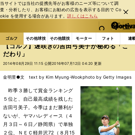
当サイトでは当社の提携先等がお客様のニーズ等について調
査・分析したり、お客様にお勧めの広告を表⽰する⽬的で Co
閉じ
okie を使⽤する場合があります。
詳しくはこちら
る
マイペ
web Sportiva (webスポルティーバ)
検索
メニュ
we
ー
ゴルフの記事一覧
ゴルフ
女子ゴルフ
【ゴルフ
b
ジ
ゴルフ
その他球技
その他競技
モーター
フォト
連
ス
【ゴルフ】遅咲きの吉田弓美子が秘める「こ
ポ
だわり」
ル
テ
2014年08月29日 11:15 公開
2016年07月12日 04:20 更新
ィ
ー
金明昱●文 text by Kim Myung-Wook
photo by Getty Images
バ
昨季３勝して賞金ランキング
５位と、自己最高成績を残した
吉田弓美子。今季はまだ勝利が
ないが、ヤマハレディース（４
月３日～６日／静岡県）で単独
２位、ＮＥＣ軽井沢72（８月15