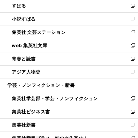
すばる
く
で
ド
新
開
ウ
し
小説すばる
く
で
い
新
開
ウ
し
集英社 文芸ステーション
く
ィ
い
新
ン
ウ
し
web 集英社文庫
ド
ィ
い
新
ウ
ン
ウ
し
青春と読書
で
ド
ィ
い
新
開
ウ
ン
ウ
し
アジア人物史
く
で
ド
ィ
い
新
開
ウ
ン
ウ
し
学芸・ノンフィクション・新書
く
で
ド
ィ
い
開
ウ
ン
ウ
集英社学芸部 - 学芸・ノンフィクション
く
で
ド
ィ
新
開
ウ
ン
し
集英社ビジネス書
く
で
ド
い
新
開
ウ
ウ
し
集英社新書
く
で
ィ
い
新
開
ン
ウ
し
く