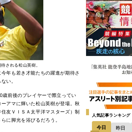
期待される松山英樹。
今年も若き才能たちの躍進が期待さ
らない。
0歳前後のプレイヤーで際立ってい
ローアマに輝いた松山英樹が登場。秋
井住友ＶＩＳＡ太平洋マスターズ）制
人気記事ランキング
さらに脚光を浴びるだろう。
今日
昨日