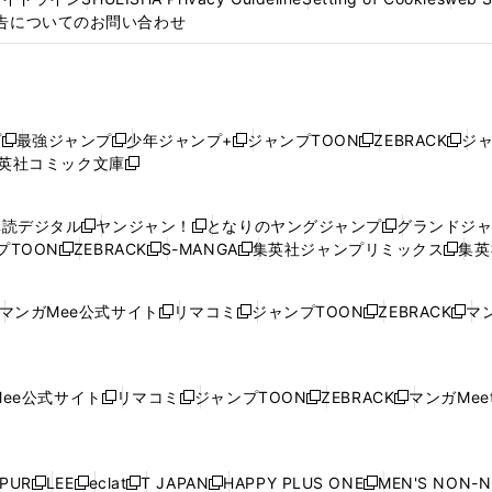
告についてのお問い合わせ
プ
最強ジャンプ
少年ジャンプ+
ジャンプTOON
ZEBRACK
ジ
新
新
新
新
新
英社コミック文庫
し
新
し
し
し
し
い
い
し
い
い
い
ウ
ウ
い
ウ
ウ
ウ
購読デジタル
ヤンジャン！
となりのヤングジャンプ
グランドジ
新
新
新
ィ
ィ
ウ
ィ
ィ
ィ
プTOON
ZEBRACK
S-MANGA
集英社ジャンプリミックス
集英
新
し
新
し
新
し
新
ン
ン
ィ
ン
ン
ン
し
い
し
い
し
い
し
ド
ド
ン
ド
ド
ド
い
ウ
い
ウ
い
ウ
い
ウ
ウ
ド
ウ
ウ
ウ
マンガMee公式サイト
リマコミ
ジャンプTOON
ZEBRACK
マン
新
新
新
新
ウ
ィ
ウ
ィ
ウ
ィ
ウ
で
で
ウ
で
で
で
し
し
し
し
し
ィ
ン
ィ
ン
ィ
ン
ィ
開
開
で
開
開
開
い
い
い
い
い
ン
ド
ン
ド
ン
ド
ン
く
く
開
く
く
く
ウ
ウ
ウ
ウ
ウ
ド
ウ
ド
ウ
ド
ウ
ド
ee公式サイト
リマコミ
ジャンプTOON
ZEBRACK
マンガMeet
く
新
新
新
新
ィ
ィ
ィ
ィ
ィ
ウ
で
ウ
で
ウ
で
ウ
し
し
し
し
ン
ン
ン
ン
ン
で
開
で
開
で
開
で
い
い
い
い
ド
ド
ド
ド
ド
開
く
開
く
開
く
開
ウ
ウ
ウ
ウ
ウ
ウ
ウ
ウ
ウ
PUR
LEE
eclat
T JAPAN
HAPPY PLUS ONE
MEN'S NON-
く
く
く
く
新
新
新
新
新