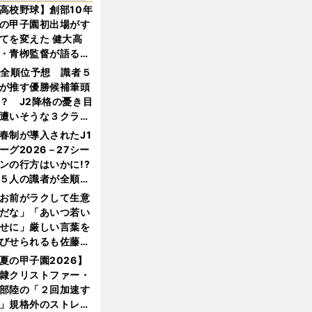
高校野球】創部10年
の甲子園初出場がす
てを変えた 健大高
・青栁監督が語る
機動破壊」はこうし
1全順位予想 識者５
生まれた
が推す優勝候補筆頭
？ J2降格の憂き目
遭いそうな３クラブ
は？
春制が導入されたJ1
ーグ2026－27シー
ンの行方はいかに!?
５人の識者が全順位
大胆予想
お前がラクして生意
だな」「あいつ若い
せに」厳しい言葉を
びせられるも佐藤慎
郎が貫いた誇りとフ
夏の甲子園2026】
ンへの思い
隷クリストファー・
部陸の「２回加速す
」規格外のストレー