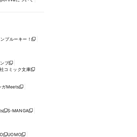
ャンプルーキー！
新
し
い
ウ
ャンプ
新
ィ
社コミック文庫
し
新
ン
い
し
ド
ウ
い
ウ
ガMeets
新
ィ
ウ
で
し
ン
ィ
開
い
ド
ン
く
ウ
ウ
ド
s
S-MANGA
新
新
ィ
で
ウ
し
し
ン
開
で
い
い
ド
く
開
ウ
ウ
ウ
NO
UOMO
く
新
新