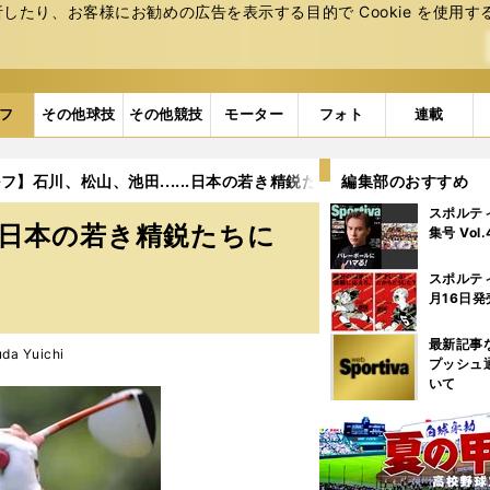
たり、お客様にお勧めの広告を表⽰する⽬的で Cookie を使⽤す
フ
その他球技
その他競技
モーター
フォト
連載
フ】石川、松山、池田......日本の若き精鋭たちに託す2012年の夢
編集部のおすすめ
スポルテ
..日本の若き精鋭たちに
集号 Vol
スポルテ
月16日発
最新記事
a Yuichi
プッシュ
いて