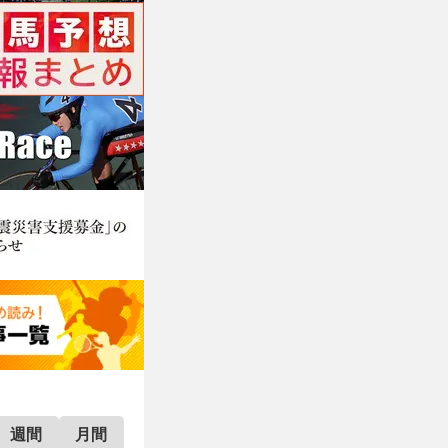
週間
月間