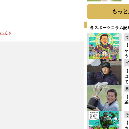
ト
く
もっと
各スポーツコラム記
ついて
そ
【
ャ
う
ゴ
ゴ
フ
【
は
て
ラ
男
歩
【
な
弟
「
崎
そ
ず
【
立
カ