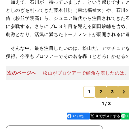
加えて、石川が「待っていました、という感じです」と
としのぎを削ってきた藤本佳則（東北福祉大）や、石川
佑（杉並学院高）ら、ジュニア時代から注目されてきた
に参戦する。さらにプロ３年目を迎える薗田峻輔を含め
刺激となり、活気に満ちたトーナメントが展開されるに
そんな中、最も注目したいのは、松山だ。アマチュアな
獲得。今季もプロツアーでその名を轟（とどろ）かせる
次のページへ
松山がプロツアーで頭角を表したのは、2
オープンだった。そのとき18歳の松山は、２日目を終え
差の好位置につけ、最終的には３位タイに終わった。 
次
争っていた武藤
1
2
3
のページへ
1 / 3
いいね
Xでポストする
line
faceboo
x
k