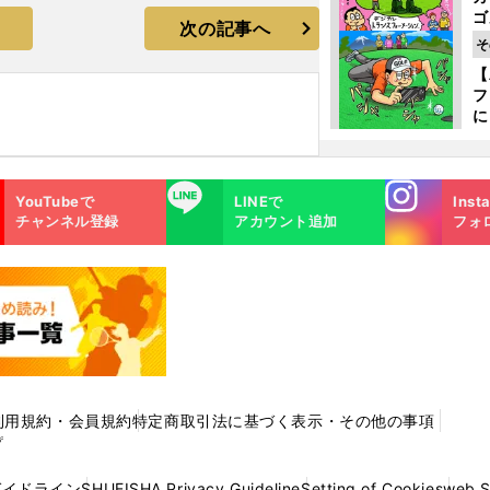
ゴ
次の記事へ
ど
そ
か
【
フ
に
出
は
Instagra
LINE
YouTubeで
LINEで
Inst
m
チャンネル登録
アカウント追加
フォ
利用規約・会員規約
特定商取引法に基づく表示・その他の事項
プ
ガイドライン
SHUEISHA Privacy Guideline
Setting of Cookies
web 