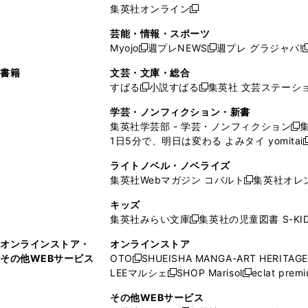
ィ
ウ
ィ
ィ
で
ウ
で
ウ
集英社オンライン
し
新
し
し
し
ン
ィ
ン
ン
開
で
開
で
い
し
い
い
い
ド
ン
ド
ド
芸能・情報・スポーツ
く
開
く
開
ウ
い
ウ
ウ
ウ
ウ
ド
ウ
ウ
Myojo
週プレNEWS
週プレ グラジャパ!
く
く
新
新
新
ィ
ウ
ィ
ィ
ィ
で
ウ
で
で
し
し
ン
ィ
ン
ン
ン
書籍
文芸・文庫・総合
開
で
開
開
い
い
ド
ン
ド
ド
ド
すばる
小説すばる
集英社 文芸ステーシ
く
開
く
く
新
新
ウ
ウ
ウ
ド
ウ
ウ
ウ
く
し
し
ィ
ィ
学芸・ノンフィクション・新書
で
ウ
で
で
で
い
い
ン
ン
集英社学芸部 - 学芸・ノンフィクション
開
で
開
開
開
新
ウ
ウ
ド
ド
1日5分で、明日は変わる よみタイ yomitai
く
開
く
く
く
し
新
ィ
ィ
ウ
ウ
く
い
ン
ン
ライトノベル・ノベライズ
で
で
ウ
ド
ド
集英社Webマガジン コバルト
集英社オレ
開
開
新
ィ
ウ
ウ
く
く
し
ン
キッズ
で
で
い
ド
集英社みらい文庫
集英社の児童図書 S-KID
開
開
新
ウ
ウ
く
く
し
ィ
オンラインストア・
オンラインストア
で
い
ン
その他WEBサービス
OTO
SHUEISHA MANGA-ART HERITAGE
開
新
ウ
ド
LEEマルシェ
SHOP Marisol
eclat prem
く
し
新
新
ィ
ウ
い
し
し
ン
その他WEBサービス
で
ウ
い
い