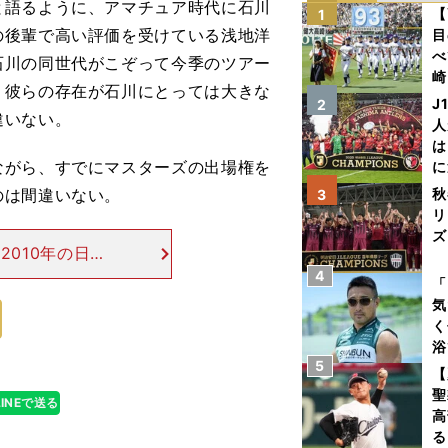
語るように、アマチュア時代に石川
【
1
の後輩で高い評価を受けている浅地洋
目
べ
石川の同世代がこぞって今季のツアー
崎
、彼らの存在が石川にとっては大きな
「
J
2
違いない。
て
人
は
がら、すでにマスターズの出場権を
に
と
のは間違いない。
秋
3
リ
ズ
010年の日本
てトップと２打
4
を
「
その際、優勝を
気
く
浴
5
太
【
ァ
聖
LINEで送る
高
る