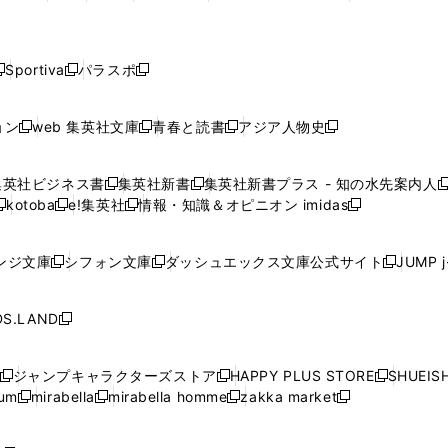
ィ
ィ
ィ
ィ
で
で
で
で
で
し
し
し
し
し
ン
ン
ン
ン
開
開
開
開
開
い
い
い
い
い
ド
ド
ド
ド
く
く
く
く
く
ウ
ウ
ウ
ウ
ウ
ウ
ウ
ウ
ウ
Sportiva
パラスポ
新
新
ィ
ィ
ィ
ィ
ィ
で
で
で
で
し
し
し
ン
ン
ン
ン
ン
開
開
開
開
い
い
い
ド
ド
ド
ド
ド
ョン
web 集英社文庫
青春と読書
アジア人物史
く
く
く
く
新
新
新
新
ウ
ウ
ウ
ウ
ウ
ウ
ウ
ウ
し
し
し
し
ィ
ィ
ィ
で
で
で
で
で
い
い
い
い
ン
ン
ン
集英社ビジネス書
集英社新書
集英社新書プラス - 知の水先案内人
開
開
開
開
開
新
新
新
ウ
ウ
ウ
ウ
ド
ド
ド
kotoba
e!集英社
情報・知識＆オピニオン imidas
く
く
く
く
く
新
し
新
し
新
ィ
ィ
ィ
ィ
ウ
ウ
ウ
し
し
い
し
い
し
ン
ン
ン
ン
で
で
で
い
い
ウ
い
ウ
い
ド
ド
ド
ド
ンジ文庫
シフォン文庫
ダッシュエックス文庫公式サイト
JUMP 
開
開
開
新
新
新
ウ
ウ
ィ
ウ
ィ
ウ
ウ
ウ
ウ
ウ
く
く
く
し
し
し
ィ
ィ
ン
ィ
ン
ィ
で
で
で
で
い
い
い
ン
ン
ド
ン
ド
ン
S.LAND
開
開
開
開
新
ウ
ウ
ウ
ド
ド
ウ
ド
ウ
ド
く
く
く
く
し
ィ
ィ
ィ
ウ
ウ
で
ウ
で
ウ
い
ン
ン
ン
ジャンプキャラクターズストア
HAPPY PLUS STORE
SHUEIS
で
で
開
で
開
で
新
新
新
ウ
ド
ド
ド
ium
mirabella
mirabella homme
zakka market
開
開
く
開
く
開
し
新
新
新
し
新
し
ィ
ウ
ウ
ウ
く
く
く
く
い
し
し
い
し
し
い
ン
で
で
で
ウ
い
い
ウ
い
い
ウ