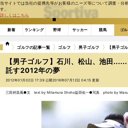
当サイトでは当社の提携先等がお客様のニーズ等について調査・分析し
web Sportiva (webスポルティーバ)
す。
詳しくはこちら
新着
ランキング
野球
サッカー
競馬
ゴル
we
ゴルフの記事一覧
ゴルフ
男子ゴルフ
【男子ゴル
b
ス
【男子ゴルフ】石川、松山、池田....
ポ
ル
託す2012年の夢
テ
2012年01月02日 17:39 公開
2016年07月12日 04:15 更新
ィ
ー
バ
三田村昌鳳●文 text by Mitamura Shoho
益田佑一●写真 photo by Masud