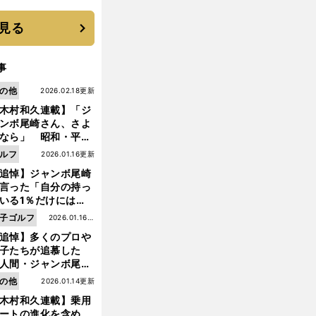
 それでもプロではな
大学進学を選ぶ理由
見る
事
の他
2026.02.18更新
木村和久連載】「ジ
ンボ尾崎さん、さよ
なら」 昭和・平成
ルフの終焉――ゴル
ルフ
2026.01.16更新
は新たな時代へ
追悼】ジャンボ尾崎
言った「自分の持っ
いる1％だけにはプ
イドと信念をもって
子ゴルフ
2026.01.16更
前
んでいくことが大事
へ
追悼】多くのプロや
新
んだよ」
子たちが追慕した
人間・ジャンボ尾
」の優しい視線 ま
の他
2026.01.14更新
は普通の人々の側に
木村和久連載】乗用
つ
ートの進化を含め、