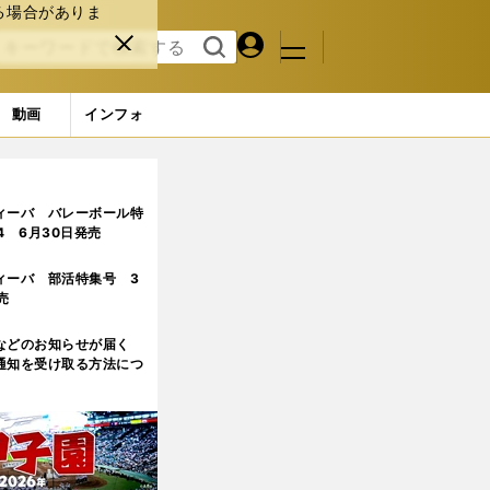
る場合がありま
マイペ
閉じ
検索
メニュ
ー
る
す
ジ
る
動画
インフォ
ィーバ バレーボール特
.4 6月30日発売
ィーバ 部活特集号 3
売
などのお知らせが届く
通知を受け取る方法につ