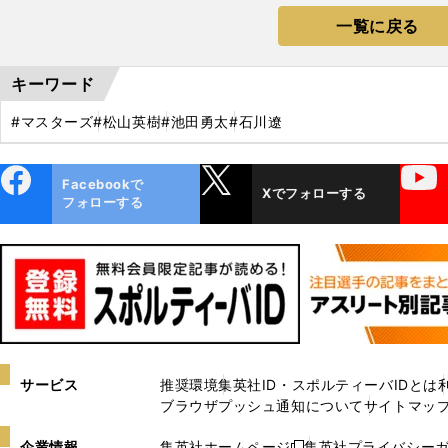
一覧に戻る
キーワード
#マスターズ
#松山英樹
#池田勇太
#石川遼
ebo
X
YouTube
Facebookで
Xでフォローする
ok
フォローする
サービス
推奨環境
集英社ID・スポルティーバIDとは
ブラウザプッシュ通知について
サイトマッ
企業情報
集英社ホームページ
集英社プライバシー