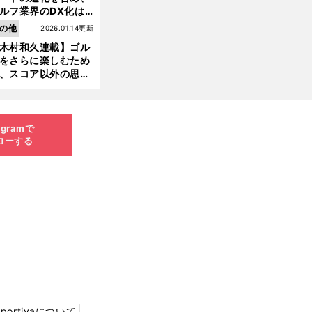
ルフ業界のDX化は
う展開されていくの
の他
2026.01.14更新
木村和久連載】ゴル
をさらに楽しむため
、スコア以外の思い
作りにも励んでみて
？
agramで
ローする
Sportivaについて