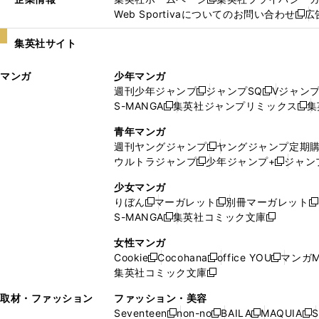
新
Web Sportivaについてのお問い合わせ
広
し
新
い
し
集英社サイト
ウ
い
ィ
ウ
マンガ
少年マンガ
ン
ィ
週刊少年ジャンプ
ジャンプSQ
Vジャン
ド
ン
新
新
S-MANGA
集英社ジャンプリミックス
集
ウ
ド
新
し
し
新
で
ウ
し
い
い
し
青年マンガ
開
で
い
ウ
ウ
い
週刊ヤングジャンプ
ヤングジャンプ定期
新
く
開
ウ
ィ
ィ
ウ
ウルトラジャンプ
少年ジャンプ+
ジャン
新
し
新
く
ィ
ン
ン
ィ
し
い
し
ン
ド
ド
ン
少女マンガ
い
ウ
い
ド
ウ
ウ
ド
りぼん
マーガレット
別冊マーガレット
新
新
新
ウ
ィ
ウ
ウ
で
で
ウ
S-MANGA
集英社コミック文庫
し
新
し
新
ィ
ン
ィ
で
開
開
で
い
し
い
し
ン
ド
ン
女性マンガ
開
く
く
開
ウ
い
ウ
い
ド
ウ
ド
Cookie
Cocohana
office YOU
マンガM
く
く
新
新
新
ィ
ウ
ィ
ウ
ウ
で
ウ
集英社コミック文庫
し
新
し
し
ン
ィ
ン
ィ
で
開
で
い
し
い
い
ド
ン
ド
ン
取材・ファッション
ファッション・美容
開
く
開
ウ
い
ウ
ウ
ウ
ド
ウ
ド
Seventeen
non-no
BAILA
MAQUIA
S
く
く
新
新
新
新