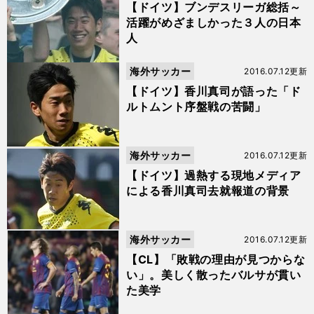
【ドイツ】ブンデスリーガ総括～
活躍がめざましかった３人の日本
人
海外サッカー
2016.07.12更新
【ドイツ】香川真司が語った「ド
ルトムント序盤戦の苦闘」
海外サッカー
2016.07.12更新
【ドイツ】過熱する現地メディア
による香川真司去就報道の背景
海外サッカー
2016.07.12更新
【CL】「敗戦の理由が見つからな
い」。美しく散ったバルサが貫い
た美学