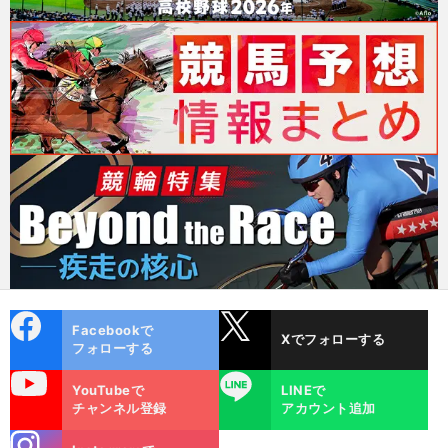
cebo
X
Facebookで
Xでフォローする
ok
フォローする
uTube
LINE
YouTubeで
LINEで
チャンネル登録
アカウント追加
stagra