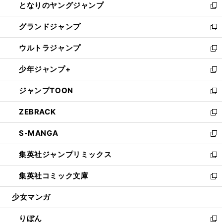
となりのヤングジャンプ
く
ド
ィ
い
新
ウ
ン
ウ
し
グランドジャンプ
で
ド
ィ
い
新
開
ウ
ン
ウ
し
ウルトラジャンプ
く
で
ド
ィ
い
新
開
ウ
ン
ウ
し
少年ジャンプ+
く
で
ド
ィ
い
新
開
ウ
ン
ウ
し
ジャンプTOON
く
で
ド
ィ
い
新
開
ウ
ン
ウ
し
ZEBRACK
く
で
ド
ィ
い
新
開
ウ
ン
ウ
し
S-MANGA
く
で
ド
ィ
い
新
開
ウ
ン
ウ
し
集英社ジャンプリミックス
く
で
ド
ィ
い
新
開
ウ
ン
ウ
し
集英社コミック文庫
く
で
ド
ィ
い
新
開
ウ
ン
ウ
し
少女マンガ
く
で
ド
ィ
い
開
ウ
ン
ウ
りぼん
く
で
ド
ィ
新