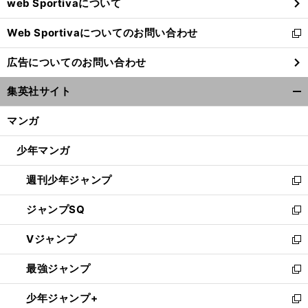
web Sportivaについて
で
開
Web Sportivaについてのお問い合わせ
く
新
し
広告についてのお問い合わせ
い
ウ
集英社サイト
ィ
開
ン
く/
マンガ
ド
閉
ウ
じ
少年マンガ
で
る
開
週刊少年ジャンプ
く
新
し
ジャンプSQ
い
新
ウ
し
Vジャンプ
ィ
い
新
ン
ウ
し
最強ジャンプ
ド
ィ
い
新
ウ
ン
ウ
し
少年ジャンプ+
で
ド
ィ
い
新