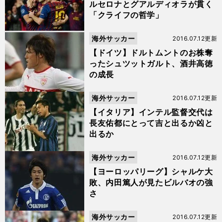
ルセロナとグアルディオラが貫く
「クライフの哲学」
海外サッカー
2016.07.12更新
【ドイツ】ドルトムントのお株奪
ったシュツットガルト、酒井高徳
の成長
海外サッカー
2016.07.12更新
【イタリア】インテル監督交代は
長友佑都にとって吉と出るか凶と
出るか
海外サッカー
2016.07.12更新
【ヨーロッパリーグ】シャルケ大
敗、内田篤人が見たビルバオの強
さ
海外サッカー
2016.07.12更新