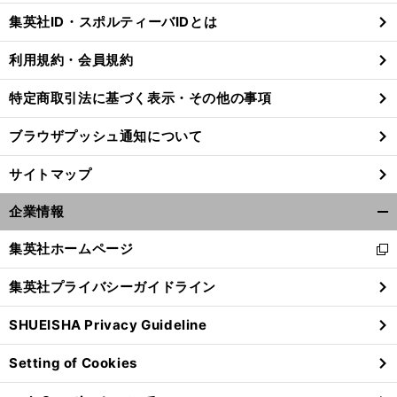
じ
集英社ID・スポルティーバIDとは
る
利用規約・会員規約
特定商取引法に基づく表示・その他の事項
ブラウザプッシュ通知について
サイトマップ
企業情報
開
く/
集英社ホームページ
新
閉
し
じ
集英社プライバシーガイドライン
い
る
ウ
SHUEISHA Privacy Guideline
ィ
ン
Setting of Cookies
ド
ウ