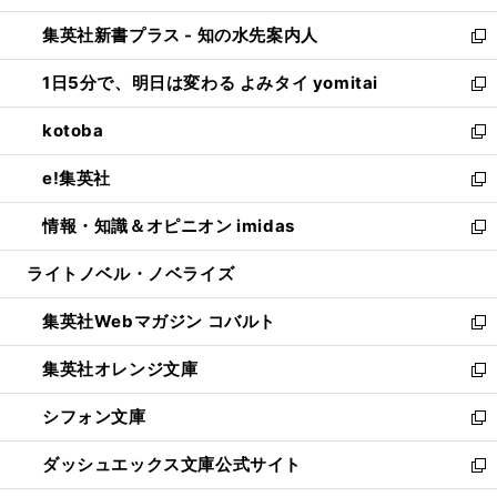
開
ン
ウ
し
集英社新書プラス - 知の水先案内人
く
ド
ィ
い
新
ウ
ン
ウ
し
1日5分で、明日は変わる よみタイ yomitai
で
ド
ィ
い
新
開
ウ
ン
ウ
し
kotoba
く
で
ド
ィ
い
新
開
ウ
ン
ウ
し
e!集英社
く
で
ド
ィ
い
新
開
ウ
ン
ウ
し
情報・知識＆オピニオン imidas
く
で
ド
ィ
い
新
開
ウ
ン
ウ
し
ライトノベル・ノベライズ
く
で
ド
ィ
い
開
ウ
ン
ウ
集英社Webマガジン コバルト
く
で
ド
ィ
新
開
ウ
ン
し
集英社オレンジ文庫
く
で
ド
い
新
開
ウ
ウ
し
シフォン文庫
く
で
ィ
い
新
開
ン
ウ
し
ダッシュエックス文庫公式サイト
く
ド
ィ
い
新
ウ
ン
ウ
し