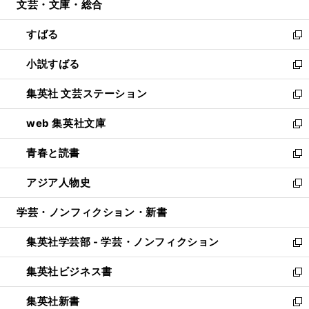
文芸・文庫・総合
く
で
ド
ィ
開
ウ
ン
すばる
く
で
ド
新
開
ウ
し
小説すばる
く
で
い
新
開
ウ
し
集英社 文芸ステーション
く
ィ
い
新
ン
ウ
し
web 集英社文庫
ド
ィ
い
新
ウ
ン
ウ
し
青春と読書
で
ド
ィ
い
新
開
ウ
ン
ウ
し
アジア人物史
く
で
ド
ィ
い
新
開
ウ
ン
ウ
し
学芸・ノンフィクション・新書
く
で
ド
ィ
い
開
ウ
ン
ウ
集英社学芸部 - 学芸・ノンフィクション
く
で
ド
ィ
新
開
ウ
ン
し
集英社ビジネス書
く
で
ド
い
新
開
ウ
ウ
し
集英社新書
く
で
ィ
い
新