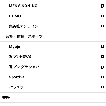
開
ウ
ン
ウ
し
MEN'S NON-NO
く
で
ド
ィ
い
新
開
ウ
ン
ウ
し
UOMO
く
で
ド
ィ
い
新
開
ウ
ン
ウ
し
集英社オンライン
く
で
ド
ィ
い
新
開
ウ
ン
ウ
し
芸能・情報・スポーツ
く
で
ド
ィ
い
開
ウ
ン
ウ
Myojo
く
で
ド
ィ
新
開
ウ
ン
し
週プレNEWS
く
で
ド
い
新
開
ウ
ウ
し
週プレ グラジャパ!
く
で
ィ
い
新
開
ン
ウ
し
Sportiva
く
ド
ィ
い
新
ウ
ン
ウ
し
パラスポ
で
ド
ィ
い
新
開
ウ
ン
ウ
し
書籍
く
で
ド
ィ
い
開
ウ
ン
ウ