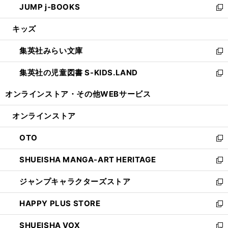
JUMP j-BOOKS
で
ド
ィ
い
新
開
ウ
ン
ウ
し
キッズ
く
で
ド
ィ
い
開
ウ
ン
ウ
集英社みらい文庫
く
で
ド
ィ
新
開
ウ
ン
し
集英社の児童図書 S-KIDS.LAND
く
で
ド
い
新
開
ウ
ウ
し
オンラインストア・
その他WEBサービス
く
で
ィ
い
開
ン
ウ
オンラインストア
く
ド
ィ
ウ
ン
OTO
で
ド
新
開
ウ
し
SHUEISHA MANGA-ART HERITAGE
く
で
い
新
開
ウ
し
ジャンプキャラクターズストア
く
ィ
い
新
ン
ウ
し
HAPPY PLUS STORE
ド
ィ
い
新
ウ
ン
ウ
し
SHUEISHA VOX
で
ド
ィ
い
新