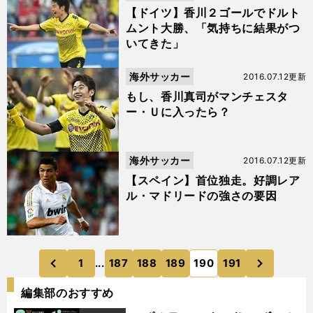
【ドイツ】香川２ゴールでドルト
ムント大勝、「気持ちに結果がつ
いてきた」
海外サッカー
2016.07.12更新
もし、香川真司がマンチェスタ
ー・Ｕに入ったら？
海外サッカー
2016.07.12更新
【スペイン】首位独走。好調レア
ル・マドリードの強さの要因
次
1
...
187
188
189
190
191
のページへ
のページへ
前
編集部のおすすめ