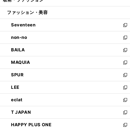
で
ド
ィ
い
開
ウ
ン
ウ
ファッション・美容
く
で
ド
ィ
開
ウ
ン
Seventeen
く
で
ド
新
開
ウ
し
non-no
く
で
い
新
開
ウ
し
BAILA
く
ィ
い
新
ン
ウ
し
MAQUIA
ド
ィ
い
新
ウ
ン
ウ
し
SPUR
で
ド
ィ
い
新
開
ウ
ン
ウ
し
LEE
く
で
ド
ィ
い
新
開
ウ
ン
ウ
し
eclat
く
で
ド
ィ
い
新
開
ウ
ン
ウ
し
T JAPAN
く
で
ド
ィ
い
新
開
ウ
ン
ウ
し
HAPPY PLUS ONE
く
で
ド
ィ
い
新