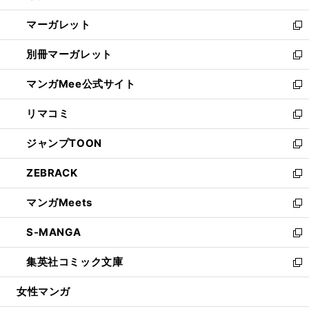
開
ウ
ン
し
マーガレット
く
で
ド
い
新
開
ウ
ウ
し
別冊マーガレット
く
で
ィ
い
新
開
ン
ウ
し
マンガMee公式サイト
く
ド
ィ
い
新
ウ
ン
ウ
し
リマコミ
で
ド
ィ
い
新
開
ウ
ン
ウ
し
ジャンプTOON
く
で
ド
ィ
い
新
開
ウ
ン
ウ
し
ZEBRACK
く
で
ド
ィ
い
新
開
ウ
ン
ウ
し
マンガMeets
く
で
ド
ィ
い
新
開
ウ
ン
ウ
し
S-MANGA
く
で
ド
ィ
い
新
開
ウ
ン
ウ
し
集英社コミック文庫
く
で
ド
ィ
い
新
開
ウ
ン
ウ
し
女性マンガ
く
で
ド
ィ
い
開
ウ
ン
ウ