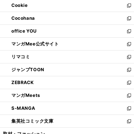
Cookie
く
で
ド
ィ
新
開
ウ
ン
し
Cocohana
く
で
ド
い
新
開
ウ
ウ
し
office YOU
く
で
ィ
い
新
開
ン
ウ
し
マンガMee公式サイト
く
ド
ィ
い
新
ウ
ン
ウ
し
リマコミ
で
ド
ィ
い
新
開
ウ
ン
ウ
し
ジャンプTOON
く
で
ド
ィ
い
新
開
ウ
ン
ウ
し
ZEBRACK
く
で
ド
ィ
い
新
開
ウ
ン
ウ
し
マンガMeets
く
で
ド
ィ
い
新
開
ウ
ン
ウ
し
S-MANGA
く
で
ド
ィ
い
新
開
ウ
ン
ウ
し
集英社コミック文庫
く
で
ド
ィ
い
新
開
ウ
ン
ウ
し
取材・ファッション
く