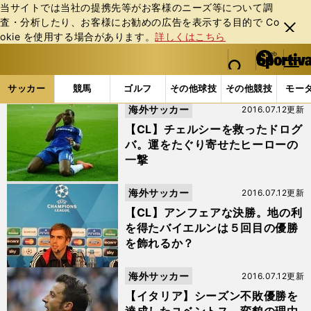
当サイトでは当社の提携先等がお客様のニーズ等について調
査・分析したり、お客様にお勧めの広告を表⽰する⽬的で Co
閉じ
okie を使⽤する場合があります。
詳しくはこちら
る
マイペ
web Sportiva (webスポルティーバ)
検索
メニュ
we
ー
サッカーの記事一覧
海外サッカーの記事一覧
海外サ
b
ジ
サッカー
競馬
ゴルフ
その他球技
その他競技
モー
ス
海外サッカー
2016.07.12更新
ポ
ル
【CL】チェルシーを救ったドログ
テ
バ。運をたぐり寄せたヒーローの
ィ
一撃
ー
バ
海外サッカー
2016.07.12更新
【CL】アンフェアな決勝。地の利
を得たバイエルンは５回目の優勝
を飾れるか？
海外サッカー
2016.07.12更新
【イタリア】シーズン不敗優勝を