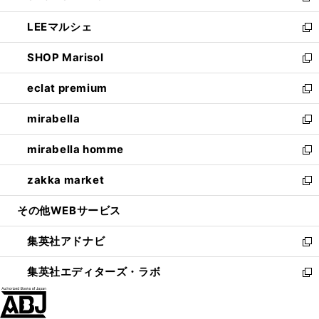
開
ウ
ン
ウ
し
LEEマルシェ
く
で
ド
ィ
い
新
開
ウ
ン
ウ
し
SHOP Marisol
く
で
ド
ィ
い
新
開
ウ
ン
ウ
し
eclat premium
く
で
ド
ィ
い
新
開
ウ
ン
ウ
し
mirabella
く
で
ド
ィ
い
新
開
ウ
ン
ウ
し
mirabella homme
く
で
ド
ィ
い
新
開
ウ
ン
ウ
し
zakka market
く
で
ド
ィ
い
新
開
ウ
ン
ウ
し
その他WEBサービス
く
で
ド
ィ
い
開
ウ
ン
ウ
集英社アドナビ
く
で
ド
ィ
新
開
ウ
ン
し
集英社エディターズ・ラボ
く
で
ド
い
新
開
ウ
ウ
し
く
で
ィ
い
開