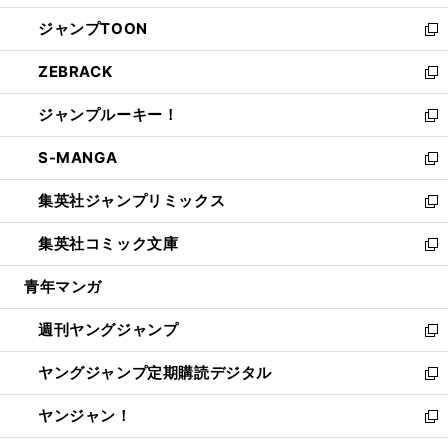
開
ウ
ン
ウ
し
ジャンプTOON
く
で
ド
ィ
い
新
開
ウ
ン
ウ
し
ZEBRACK
く
で
ド
ィ
い
新
開
ウ
ン
ウ
し
ジャンプルーキー！
く
で
ド
ィ
い
新
開
ウ
ン
ウ
し
S-MANGA
く
で
ド
ィ
い
新
開
ウ
ン
ウ
し
集英社ジャンプリミックス
く
で
ド
ィ
い
新
開
ウ
ン
ウ
し
集英社コミック文庫
く
で
ド
ィ
い
新
開
ウ
ン
ウ
し
青年マンガ
く
で
ド
ィ
い
開
ウ
ン
ウ
週刊ヤングジャンプ
く
で
ド
ィ
新
開
ウ
ン
し
ヤングジャンプ定期購読デジタル
く
で
ド
い
新
開
ウ
ウ
し
ヤンジャン！
く
で
ィ
い
新
開
ン
ウ
し