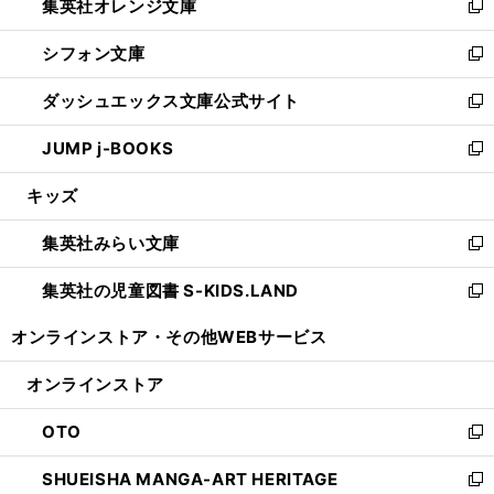
集英社オレンジ文庫
く
で
ド
い
新
開
ウ
ウ
し
シフォン文庫
く
で
ィ
い
新
開
ン
ウ
し
ダッシュエックス文庫公式サイト
く
ド
ィ
い
新
ウ
ン
ウ
し
JUMP j-BOOKS
で
ド
ィ
い
新
開
ウ
ン
ウ
し
キッズ
く
で
ド
ィ
い
開
ウ
ン
ウ
集英社みらい文庫
く
で
ド
ィ
新
開
ウ
ン
し
集英社の児童図書 S-KIDS.LAND
く
で
ド
い
新
開
ウ
ウ
し
オンラインストア・
その他WEBサービス
く
で
ィ
い
開
ン
ウ
オンラインストア
く
ド
ィ
ウ
ン
OTO
で
ド
新
開
ウ
し
SHUEISHA MANGA-ART HERITAGE
く
で
い
新