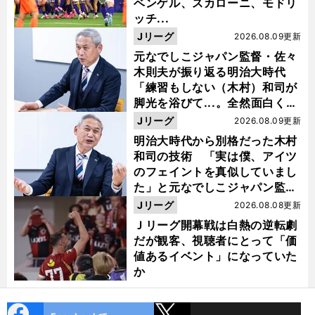
ベンゲル、スカローニ、モドリ
ッチ...
Jリーグ
2026.08.09更新
元なでしこジャパン監督・佐々
木則夫が振り返る明治大時代
「練習もしない（木村）和司が
脚光を浴びて...。全然面白くな
い４年間でした」
Jリーグ
2026.08.09更新
明治大時代から別格だった木村
和司の技術 「実は僕、アイツ
のフェイントを真似していまし
た」と元なでしこジャパン監
督・佐々木則夫
Jリーグ
2026.08.08更新
Ｊリーグ開幕戦は白熱の逆転劇
だが観客、視聴者にとって「価
値あるイベント」になっていた
か
cebo
X