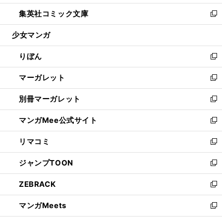
開
ウ
ン
ウ
し
集英社コミック文庫
く
で
ド
ィ
い
新
開
ウ
ン
ウ
し
少女マンガ
く
で
ド
ィ
い
開
ウ
ン
ウ
りぼん
く
で
ド
ィ
新
開
ウ
ン
し
マーガレット
く
で
ド
い
新
開
ウ
ウ
し
別冊マーガレット
く
で
ィ
い
新
開
ン
ウ
し
マンガMee公式サイト
く
ド
ィ
い
新
ウ
ン
ウ
し
リマコミ
で
ド
ィ
い
新
開
ウ
ン
ウ
し
ジャンプTOON
く
で
ド
ィ
い
新
開
ウ
ン
ウ
し
ZEBRACK
く
で
ド
ィ
い
新
開
ウ
ン
ウ
し
マンガMeets
く
で
ド
ィ
い
新
開
ウ
ン
ウ
し