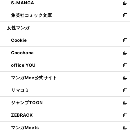
S-MANGA
く
で
ド
ィ
い
新
開
ウ
ン
ウ
し
集英社コミック文庫
く
で
ド
ィ
い
新
開
ウ
ン
ウ
し
女性マンガ
く
で
ド
ィ
い
開
ウ
ン
ウ
Cookie
く
で
ド
ィ
新
開
ウ
ン
し
Cocohana
く
で
ド
い
新
開
ウ
ウ
し
office YOU
く
で
ィ
い
新
開
ン
ウ
し
マンガMee公式サイト
く
ド
ィ
い
新
ウ
ン
ウ
し
リマコミ
で
ド
ィ
い
新
開
ウ
ン
ウ
し
ジャンプTOON
く
で
ド
ィ
い
新
開
ウ
ン
ウ
し
ZEBRACK
く
で
ド
ィ
い
新
開
ウ
ン
ウ
し
マンガMeets
く
で
ド
ィ
い
新