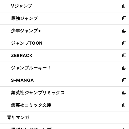
ウ
し
Vジャンプ
ィ
い
新
ン
ウ
し
最強ジャンプ
ド
ィ
い
新
ウ
ン
ウ
し
少年ジャンプ+
で
ド
ィ
い
新
開
ウ
ン
ウ
し
ジャンプTOON
く
で
ド
ィ
い
新
開
ウ
ン
ウ
し
ZEBRACK
く
で
ド
ィ
い
新
開
ウ
ン
ウ
し
ジャンプルーキー！
く
で
ド
ィ
い
新
開
ウ
ン
ウ
し
S-MANGA
く
で
ド
ィ
い
新
開
ウ
ン
ウ
し
集英社ジャンプリミックス
く
で
ド
ィ
い
新
開
ウ
ン
ウ
し
集英社コミック文庫
く
で
ド
ィ
い
新
開
ウ
ン
ウ
し
青年マンガ
く
で
ド
ィ
い
開
ウ
ン
ウ