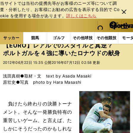
当サイトでは当社の提携先等がお客様のニーズ等について調
査・分析したり、お客様にお勧めの広告を表⽰する⽬的で Co
閉じ
okie を使⽤する場合があります。
詳しくはこちら
る
マイペ
web Sportiva (webスポルティーバ)
検索
メニュ
we
ー
サッカーの記事一覧
海外サッカー
海外サッカー
b
ジ
サッカー
競馬
ゴルフ
その他球技
その他競技
モー
ス
【EURO】レアルでのスタイルと真逆？
ポ
ポルトガルを４強に導いたロナウドの献身
ル
テ
2012年06月22日 15:35 公開
2016年07月12日 02:58 更新
ィ
ー
浅田真樹●取材・文 text by Asada Masaki
バ
原壮史●写真 photo by Hara Masashi
負けたら終わりの決勝トーナ
メント。そんな一発勝負特有の
重苦しいゲーム、と言えば、た
しかにそうだったのかもしれな