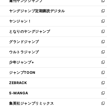
週刊ヤングジャンプ
く
で
ド
ィ
新
開
ウ
ン
し
ヤングジャンプ定期購読デジタル
く
で
ド
い
新
開
ウ
ウ
し
ヤンジャン！
く
で
ィ
い
新
開
ン
ウ
し
となりのヤングジャンプ
く
ド
ィ
い
新
ウ
ン
ウ
し
グランドジャンプ
で
ド
ィ
い
新
開
ウ
ン
ウ
し
ウルトラジャンプ
く
で
ド
ィ
い
新
開
ウ
ン
ウ
し
少年ジャンプ+
く
で
ド
ィ
い
新
開
ウ
ン
ウ
し
ジャンプTOON
く
で
ド
ィ
い
新
開
ウ
ン
ウ
し
ZEBRACK
く
で
ド
ィ
い
新
開
ウ
ン
ウ
し
S-MANGA
く
で
ド
ィ
い
新
開
ウ
ン
ウ
し
集英社ジャンプリミックス
く
で
ド
ィ
い
新