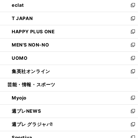
eclat
く
で
ド
ィ
い
新
開
ウ
ン
ウ
し
T JAPAN
く
で
ド
ィ
い
新
開
ウ
ン
ウ
し
HAPPY PLUS ONE
く
で
ド
ィ
い
新
開
ウ
ン
ウ
し
MEN'S NON-NO
く
で
ド
ィ
い
新
開
ウ
ン
ウ
し
UOMO
く
で
ド
ィ
い
新
開
ウ
ン
ウ
し
集英社オンライン
く
で
ド
ィ
い
新
開
ウ
ン
ウ
し
芸能・情報・スポーツ
く
で
ド
ィ
い
開
ウ
ン
ウ
Myojo
く
で
ド
ィ
新
開
ウ
ン
し
週プレNEWS
く
で
ド
い
新
開
ウ
ウ
し
週プレ グラジャパ!
く
で
ィ
い
新
開
ン
ウ
し
Sportiva
く
ド