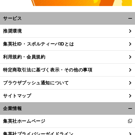
サービス
開
く/
推奨環境
閉
じ
集英社ID・スポルティーバIDとは
る
利用規約・会員規約
特定商取引法に基づく表示・その他の事項
ブラウザプッシュ通知について
サイトマップ
企業情報
開
く/
、
疑
】
集英社ホームページ
前
新
イングランド１位通過も
物議呼ぶ「
惑のゴール
閉
へ
し
じ
集英社プライバシーガイドライン
い