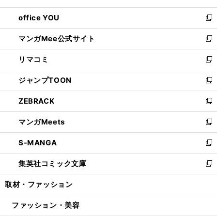
開
ウ
ウ
し
office YOU
く
で
ィ
い
新
開
ン
ウ
し
マンガMee公式サイト
く
ド
ィ
い
新
ウ
ン
ウ
し
リマコミ
で
ド
ィ
い
新
開
ウ
ン
ウ
し
ジャンプTOON
く
で
ド
ィ
い
新
開
ウ
ン
ウ
し
ZEBRACK
く
で
ド
ィ
い
新
開
ウ
ン
ウ
し
マンガMeets
く
で
ド
ィ
い
新
開
ウ
ン
ウ
し
S-MANGA
く
で
ド
ィ
い
新
開
ウ
ン
ウ
し
集英社コミック文庫
く
で
ド
ィ
い
新
開
ウ
ン
ウ
し
取材・ファッション
く
で
ド
ィ
い
開
ウ
ン
ウ
ファッション・美容
く
で
ド
ィ
開
ウ
ン