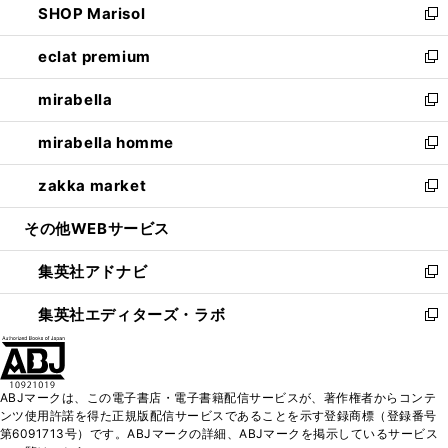
SHOP Marisol
く
で
ド
ィ
い
新
開
ウ
ン
ウ
し
eclat premium
く
で
ド
ィ
い
新
開
ウ
ン
ウ
し
mirabella
く
で
ド
ィ
い
新
開
ウ
ン
ウ
し
mirabella homme
く
で
ド
ィ
い
新
開
ウ
ン
ウ
し
zakka market
く
で
ド
ィ
い
新
開
ウ
ン
ウ
し
その他WEBサービス
く
で
ド
ィ
い
開
ウ
ン
ウ
集英社アドナビ
く
で
ド
ィ
新
開
ウ
ン
し
集英社エディターズ・ラボ
く
で
ド
い
新
開
ウ
ウ
し
く
で
ィ
い
開
ン
ウ
ABJマークは、この電子書店・電子書籍配信サービスが、著作権者からコンテ
く
ド
ィ
ンツ使用許諾を得た正規版配信サービスであることを示す登録商標（登録番号
ウ
ン
第6091713号）です。ABJマークの詳細、ABJマークを掲示しているサービス
で
ド