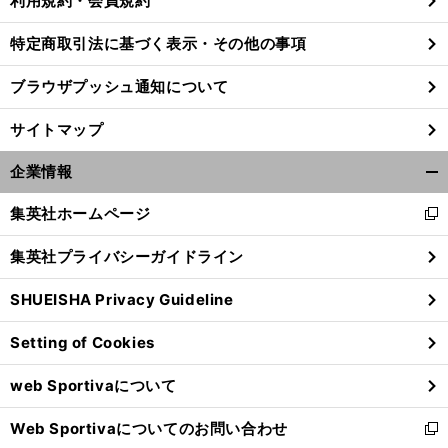
利用規約・会員規約
特定商取引法に基づく表示・その他の事項
？
】
前
ブラウザプッシュ通知について
レアルでのスタイルと真逆
へ
サイトマップ
企業情報
開
く/
集英社ホームページ
新
閉
し
じ
集英社プライバシーガイドライン
い
る
ウ
SHUEISHA Privacy Guideline
ィ
ン
Setting of Cookies
ド
ウ
web Sportivaについて
で
開
Web Sportivaについてのお問い合わせ
く
新