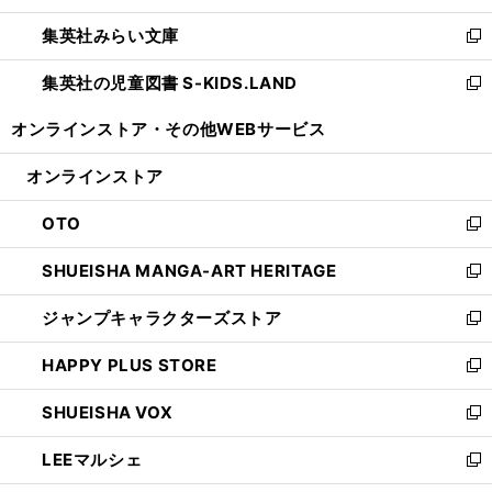
開
ウ
ン
ウ
集英社みらい文庫
く
で
ド
ィ
新
開
ウ
ン
し
集英社の児童図書 S-KIDS.LAND
く
で
ド
い
新
開
ウ
ウ
し
オンラインストア・
その他WEBサービス
く
で
ィ
い
開
ン
ウ
オンラインストア
く
ド
ィ
ウ
ン
OTO
で
ド
新
開
ウ
し
SHUEISHA MANGA-ART HERITAGE
く
で
い
新
開
ウ
し
ジャンプキャラクターズストア
く
ィ
い
新
ン
ウ
し
HAPPY PLUS STORE
ド
ィ
い
新
ウ
ン
ウ
し
SHUEISHA VOX
で
ド
ィ
い
新
開
ウ
ン
ウ
し
LEEマルシェ
く
で
ド
ィ
い
新
開
ウ
ン
ウ
し