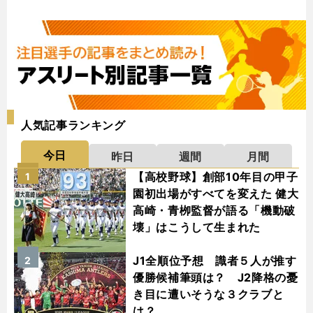
人気記事ランキング
今日
昨日
週間
月間
【高校野球】創部10年目の甲子
1
園初出場がすべてを変えた 健大
高崎・青栁監督が語る「機動破
壊」はこうして生まれた
J1全順位予想 識者５人が推す
2
優勝候補筆頭は？ J2降格の憂
き目に遭いそうな３クラブと
は？