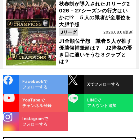
秋春制が導入されたJ1リーグ2
026－27シーズンの行方はい
かに!? ５人の識者が全順位を
大胆予想
Jリーグ
2026.08.06更新
J1全順位予想 識者５人が推す
優勝候補筆頭は？ J2降格の憂
き目に遭いそうな３クラブと
は？
cebo
X
Facebookで
Xでフォローする
ok
フォローする
uTube
LINE
YouTubeで
LINEで
チャンネル登録
アカウント追加
stagra
Instagramで
m
フォローする