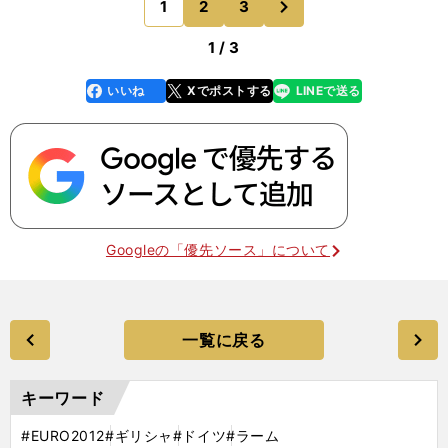
1
2
3
のページへ
が、ふたたびリード
1 / 3
いいね
Xでポストする
LINEで送る
line
faceboo
x
k
Googleの「優先ソース」について
一覧に戻る
キーワード
#EURO2012
#ギリシャ
#ドイツ
#ラーム