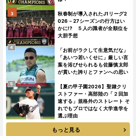
秋春制が導入されたJ1リーグ2
3
026－27シーズンの行方はい
かに!? ５人の識者が全順位を
大胆予想
4
「お前がラクして生意気だな」
「あいつ若いくせに」厳しい言
葉を浴びせられるも佐藤慎太郎
が貫いた誇りとファンへの思い
5
【夏の甲子園2026】聖隷クリ
ストファー・高部陸の「２回加
速する」規格外のストレート そ
れでもプロではなく大学進学を
選ぶ理由
もっと見る