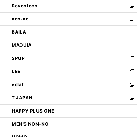
Seventeen
く
で
ド
新
開
ウ
し
non-no
く
で
い
新
開
ウ
し
BAILA
く
ィ
い
新
ン
ウ
し
MAQUIA
ド
ィ
い
新
ウ
ン
ウ
し
SPUR
で
ド
ィ
い
新
開
ウ
ン
ウ
し
LEE
く
で
ド
ィ
い
新
開
ウ
ン
ウ
し
eclat
く
で
ド
ィ
い
新
開
ウ
ン
ウ
し
T JAPAN
く
で
ド
ィ
い
新
開
ウ
ン
ウ
し
HAPPY PLUS ONE
く
で
ド
ィ
い
新
開
ウ
ン
ウ
し
MEN'S NON-NO
く
で
ド
ィ
い
新
開
ウ
ン
ウ
し
く