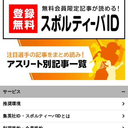
サービス
開
く/
推奨環境
閉
じ
集英社ID・スポルティーバIDとは
る