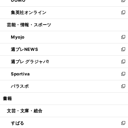
UOMO
で
ド
ィ
い
新
開
ウ
ン
ウ
し
集英社オンライン
く
で
ド
ィ
い
新
開
ウ
ン
ウ
し
芸能・情報・スポーツ
く
で
ド
ィ
い
開
ウ
ン
ウ
Myojo
く
で
ド
ィ
新
開
ウ
ン
し
週プレNEWS
く
で
ド
い
新
開
ウ
ウ
し
週プレ グラジャパ!
く
で
ィ
い
新
開
ン
ウ
し
Sportiva
く
ド
ィ
い
新
ウ
ン
ウ
し
パラスポ
で
ド
ィ
い
新
開
ウ
ン
ウ
し
書籍
く
で
ド
ィ
い
開
ウ
ン
ウ
文芸・文庫・総合
く
で
ド
ィ
開
ウ
ン
すばる
く
で
ド
新