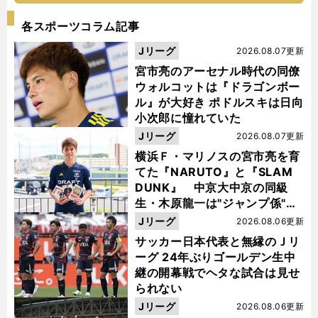
各スポーツコラム記事
Jリーグ
2026.08.07更新
宮市亮のアーセナル時代の同僚
ウォルコットは『ドラゴンボー
ル』が大好き ポドルスキは日向
小次郎に憧れていた
Jリーグ
2026.08.07更新
横浜Ｆ・マリノスの宮市亮を育
てた『NARUTO』と『SLAM
DUNK』 中京大中京の同級
生・木原龍一は"ジャンプ係"だ
った
Jリーグ
2026.08.06更新
サッカー日本代表と無縁のＪリ
ーグ 24年ぶりゴールデン生中
継の開幕戦でヘタな試合は見せ
られない
Jリーグ
2026.08.06更新