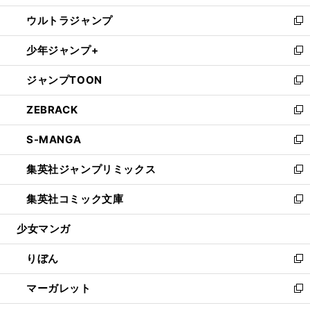
開
ウ
ン
ウ
し
ウルトラジャンプ
く
で
ド
ィ
い
新
開
ウ
ン
ウ
し
少年ジャンプ+
く
で
ド
ィ
い
新
開
ウ
ン
ウ
し
ジャンプTOON
く
で
ド
ィ
い
新
開
ウ
ン
ウ
し
ZEBRACK
く
で
ド
ィ
い
新
開
ウ
ン
ウ
し
S-MANGA
く
で
ド
ィ
い
新
開
ウ
ン
ウ
し
集英社ジャンプリミックス
く
で
ド
ィ
い
新
開
ウ
ン
ウ
し
集英社コミック文庫
く
で
ド
ィ
い
新
開
ウ
ン
ウ
し
少女マンガ
く
で
ド
ィ
い
開
ウ
ン
ウ
りぼん
く
で
ド
ィ
新
開
ウ
ン
し
マーガレット
く
で
ド
い
新
開
ウ
ウ
し