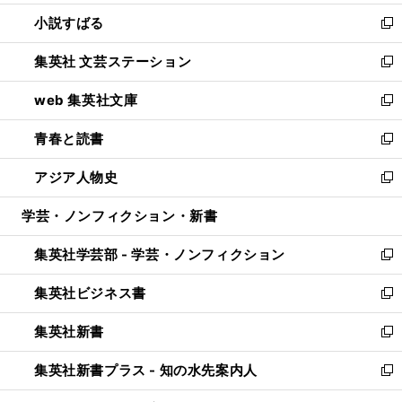
開
ウ
し
小説すばる
く
で
い
新
開
ウ
し
集英社 文芸ステーション
く
ィ
い
新
ン
ウ
し
web 集英社文庫
ド
ィ
い
新
ウ
ン
ウ
し
青春と読書
で
ド
ィ
い
新
開
ウ
ン
ウ
し
アジア人物史
く
で
ド
ィ
い
新
開
ウ
ン
ウ
し
学芸・ノンフィクション・新書
く
で
ド
ィ
い
開
ウ
ン
ウ
集英社学芸部 - 学芸・ノンフィクション
く
で
ド
ィ
新
開
ウ
ン
し
集英社ビジネス書
く
で
ド
い
新
開
ウ
ウ
し
集英社新書
く
で
ィ
い
新
開
ン
ウ
し
集英社新書プラス - 知の水先案内人
く
ド
ィ
い
新
ウ
ン
ウ
し