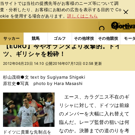
当サイトでは当社の提携先等がお客様のニーズ等について調
査・分析したり、お客様にお勧めの広告を表⽰する⽬的で Co
閉じ
okie を使⽤する場合があります。
詳しくはこちら
る
マイペ
web Sportiva (webスポルティーバ)
検索
メニュ
we
ー
サッカーの記事一覧
海外サッカー
海外サッカー
b
ジ
サッカー
競馬
ゴルフ
その他球技
その他競技
モー
ス
【EURO】今やオランダより攻撃的。ドイ
ポ
ツ、ギリシャを粉砕！
ル
テ
2012年06月23日 14:10 公開
2016年07月12日 02:58 更新
ィ
ー
杉山茂樹●文 text by Sugiyama Shigeki
バ
原壮史●写真 photo by Hara Masashi
エース、カラグニス不在のギ
リシャに対して、ドイツは前線
のメンバーを大幅に入れ替えて
臨んだ。レーブ監督の狙いは何
なのか。決勝までの道のりを考
ドイツに貴重な先制点を