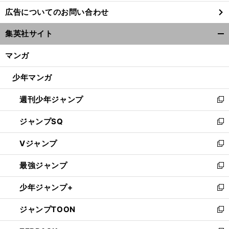
し
広告についてのお問い合わせ
い
ウ
集英社サイト
ィ
開
ン
く/
マンガ
ド
閉
ウ
じ
少年マンガ
で
る
開
週刊少年ジャンプ
く
新
し
ジャンプSQ
い
新
ウ
し
Vジャンプ
ィ
い
新
ン
ウ
し
最強ジャンプ
ド
ィ
い
新
ウ
ン
ウ
し
少年ジャンプ+
で
ド
ィ
い
新
開
ウ
ン
ウ
し
ジャンプTOON
く
で
ド
ィ
い
新
開
ウ
ン
ウ
し