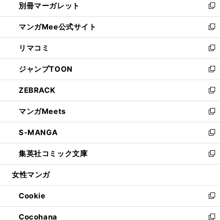
別冊マーガレット
く
で
ィ
い
新
開
ン
ウ
し
マンガMee公式サイト
く
ド
ィ
い
新
ウ
ン
ウ
し
リマコミ
で
ド
ィ
い
新
開
ウ
ン
ウ
し
ジャンプTOON
く
で
ド
ィ
い
新
開
ウ
ン
ウ
し
ZEBRACK
く
で
ド
ィ
い
新
開
ウ
ン
ウ
し
マンガMeets
く
で
ド
ィ
い
新
開
ウ
ン
ウ
し
S-MANGA
く
で
ド
ィ
い
新
開
ウ
ン
ウ
し
集英社コミック文庫
く
で
ド
ィ
い
新
開
ウ
ン
ウ
し
女性マンガ
く
で
ド
ィ
い
開
ウ
ン
ウ
Cookie
く
で
ド
ィ
新
開
ウ
ン
し
Cocohana
く
で
ド
い
新