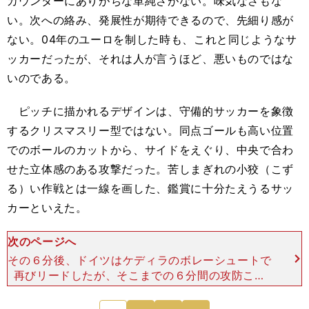
カウンターにありがちな単純さがない。味気なさもな
い。次への絡み、発展性が期待できるので、先細り感が
ない。04年のユーロを制した時も、これと同じようなサ
ッカーだったが、それは人が言うほど、悪いものではな
いのである。
ピッチに描かれるデザインは、守備的サッカーを象徴
するクリスマスリー型ではない。同点ゴールも高い位置
でのボールのカットから、サイドをえぐり、中央で合わ
せた立体感のある攻撃だった。苦しまぎれの小狡（こず
る）い作戦とは一線を画した、鑑賞に十分たえうるサッ
カーといえた。
次のページへ
その６分後、ドイツはケディラのボレーシュートで
再びリードしたが、そこまでの６分間の攻防こそ
が、この試合のハイライトだった。ギリシャは先制
ゴー ルを奪われても、少しも焦る様子はなかった
次