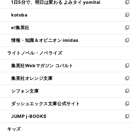
1日5分で、明日は変わる よみタイ yomitai
で
ド
ィ
い
新
開
ウ
ン
ウ
し
kotoba
く
で
ド
ィ
い
新
開
ウ
ン
ウ
し
e!集英社
く
で
ド
ィ
い
新
開
ウ
ン
ウ
し
情報・知識＆オピニオン imidas
く
で
ド
ィ
い
新
開
ウ
ン
ウ
し
ライトノベル・ノベライズ
く
で
ド
ィ
い
開
ウ
ン
ウ
集英社Webマガジン コバルト
く
で
ド
ィ
新
開
ウ
ン
し
集英社オレンジ文庫
く
で
ド
い
新
開
ウ
ウ
し
シフォン文庫
く
で
ィ
い
新
開
ン
ウ
し
ダッシュエックス文庫公式サイト
く
ド
ィ
い
新
ウ
ン
ウ
し
JUMP j-BOOKS
で
ド
ィ
い
新
開
ウ
ン
ウ
し
キッズ
く
で
ド
ィ
い