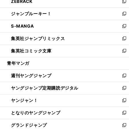
ZEBRACK
く
で
ド
ィ
い
新
開
ウ
ン
ウ
し
ジャンプルーキー！
く
で
ド
ィ
い
新
開
ウ
ン
ウ
し
S-MANGA
く
で
ド
ィ
い
新
開
ウ
ン
ウ
し
集英社ジャンプリミックス
く
で
ド
ィ
い
新
開
ウ
ン
ウ
し
集英社コミック文庫
く
で
ド
ィ
い
新
開
ウ
ン
ウ
し
青年マンガ
く
で
ド
ィ
い
開
ウ
ン
ウ
週刊ヤングジャンプ
く
で
ド
ィ
新
開
ウ
ン
し
ヤングジャンプ定期購読デジタル
く
で
ド
い
新
開
ウ
ウ
し
ヤンジャン！
く
で
ィ
い
新
開
ン
ウ
し
となりのヤングジャンプ
く
ド
ィ
い
新
ウ
ン
ウ
し
グランドジャンプ
で
ド
ィ
い
新