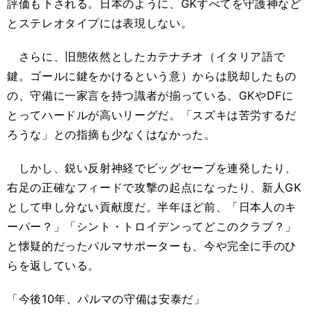
評価も下される。日本のように、GKすべてを守護神など
とステレオタイプには表現しない。
さらに、旧態依然としたカテナチオ（イタリア語で
鍵。ゴールに鍵をかけるという意）からは脱却したもの
の、守備に一家言を持つ識者が揃っている。GKやDFに
とってハードルが高いリーグだ。「スズキは苦労するだ
ろうな」との指摘も少なくはなかった。
しかし、鋭い反射神経でビッグセーブを連発したり、
右足の正確なフィードで攻撃の起点になったり、新人GK
として申し分ない貢献度だ。半年ほど前、「日本人のキ
ーパー？」「シント・トロイデンってどこのクラブ？」
と懐疑的だったパルマサポーターも、今や完全に手のひ
らを返している。
「今後10年、パルマの守備は安泰だ」