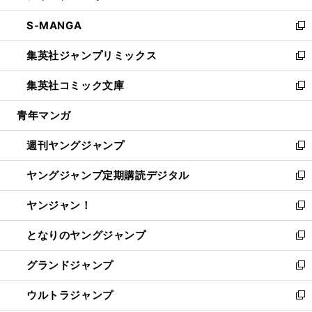
開
ウ
ン
ウ
し
S-MANGA
く
で
ド
ィ
い
新
開
ウ
ン
ウ
し
集英社ジャンプリミックス
く
で
ド
ィ
い
新
開
ウ
ン
ウ
し
集英社コミック文庫
く
で
ド
ィ
い
新
開
ウ
ン
ウ
し
青年マンガ
く
で
ド
ィ
い
開
ウ
ン
ウ
週刊ヤングジャンプ
く
で
ド
ィ
新
開
ウ
ン
し
ヤングジャンプ定期購読デジタル
く
で
ド
い
新
開
ウ
ウ
し
ヤンジャン！
く
で
ィ
い
新
開
ン
ウ
し
となりのヤングジャンプ
く
ド
ィ
い
新
ウ
ン
ウ
し
グランドジャンプ
で
ド
ィ
い
新
開
ウ
ン
ウ
し
ウルトラジャンプ
く
で
ド
ィ
い
新
開
ウ
ン
ウ