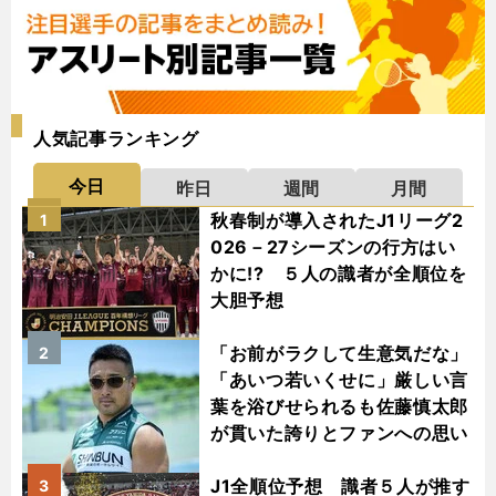
人気記事ランキング
今日
昨日
週間
月間
秋春制が導入されたJ1リーグ2
1
026－27シーズンの行方はい
かに!? ５人の識者が全順位を
大胆予想
「お前がラクして生意気だな」
2
「あいつ若いくせに」厳しい言
葉を浴びせられるも佐藤慎太郎
が貫いた誇りとファンへの思い
J1全順位予想 識者５人が推す
3