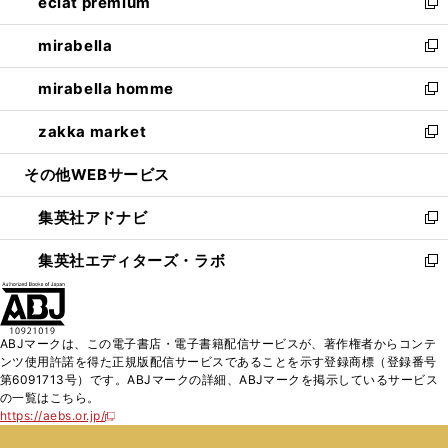
eclat premium
く
で
ド
ィ
い
新
開
ウ
ン
ウ
し
mirabella
く
で
ド
ィ
い
新
開
ウ
ン
ウ
し
mirabella homme
く
で
ド
ィ
い
新
開
ウ
ン
ウ
し
zakka market
く
で
ド
ィ
い
新
開
ウ
ン
ウ
し
その他WEBサービス
く
で
ド
ィ
い
開
ウ
ン
ウ
集英社アドナビ
く
で
ド
ィ
新
開
ウ
ン
し
集英社エディターズ・ラボ
く
で
ド
い
新
開
ウ
ウ
し
く
で
ィ
い
開
ン
ウ
ABJマークは、この電子書店・電子書籍配信サービスが、著作権者からコンテ
く
ド
ィ
ンツ使用許諾を得た正規版配信サービスであることを示す登録商標（登録番号
ウ
ン
第6091713号）です。ABJマークの詳細、ABJマークを掲示しているサービス
で
ド
の一覧はこちら。
開
ウ
https://aebs.or.jp/
新
く
で
し