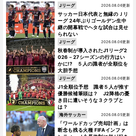
Jリーグ
2026.08.06更新
サッカー日本代表と無縁のＪリ
ーグ 24年ぶりゴールデン生中
継の開幕戦でヘタな試合は見せ
られない
Jリーグ
2026.08.06更新
秋春制が導入されたJ1リーグ2
026－27シーズンの行方はい
かに!? ５人の識者が全順位を
大胆予想
Jリーグ
2026.08.06更新
J1全順位予想 識者５人が推す
優勝候補筆頭は？ J2降格の憂
き目に遭いそうな３クラブと
は？
海外サッカー
2026.08.05更新
「ワールドカップ売却計画」は
断念も残る火種 FIFAインファ