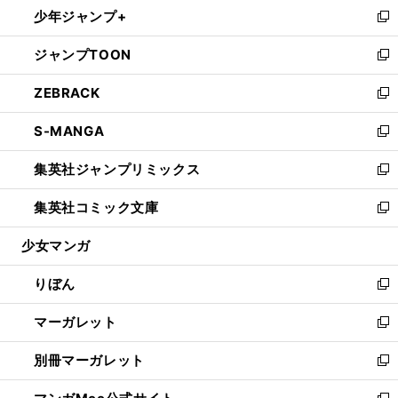
し
少年ジャンプ+
く
で
ド
ィ
い
新
開
ウ
ン
ウ
し
ジャンプTOON
く
で
ド
ィ
い
新
開
ウ
ン
ウ
し
ZEBRACK
く
で
ド
ィ
い
新
開
ウ
ン
ウ
し
S-MANGA
く
で
ド
ィ
い
新
開
ウ
ン
ウ
し
集英社ジャンプリミックス
く
で
ド
ィ
い
新
開
ウ
ン
ウ
し
集英社コミック文庫
く
で
ド
ィ
い
新
開
ウ
ン
ウ
し
少女マンガ
く
で
ド
ィ
い
開
ウ
ン
ウ
りぼん
く
で
ド
ィ
新
開
ウ
ン
し
マーガレット
く
で
ド
い
新
開
ウ
ウ
し
別冊マーガレット
く
で
ィ
い
新
開
ン
ウ
し
く