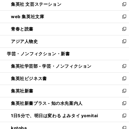
集英社 文芸ステーション
く
ィ
い
新
ン
ウ
し
web 集英社文庫
ド
ィ
い
新
ウ
ン
ウ
し
青春と読書
で
ド
ィ
い
新
開
ウ
ン
ウ
し
アジア人物史
く
で
ド
ィ
い
新
開
ウ
ン
ウ
し
学芸・ノンフィクション・新書
く
で
ド
ィ
い
開
ウ
ン
ウ
集英社学芸部 - 学芸・ノンフィクション
く
で
ド
ィ
新
開
ウ
ン
し
集英社ビジネス書
く
で
ド
い
新
開
ウ
ウ
し
集英社新書
く
で
ィ
い
新
開
ン
ウ
し
集英社新書プラス - 知の水先案内人
く
ド
ィ
い
新
ウ
ン
ウ
し
1日5分で、明日は変わる よみタイ yomitai
で
ド
ィ
い
新
開
ウ
ン
ウ
し
kotoba
く
で
ド
ィ
い