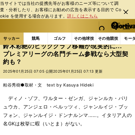
当サイトでは当社の提携先等がお客様のニーズ等について調
査・分析したり、お客様にお勧めの広告を表⽰する⽬的で Co
閉じ
okie を使⽤する場合があります。
詳しくはこちら
る
マイペ
web Sportiva (webスポルティーバ)
検索
メニュ
we
ー
サッカーの記事一覧
海外サッカー
海外サッカー
b
ジ
サッカー
競馬
ゴルフ
その他球技
その他競技
モー
ス
鈴木彩艶のビッグクラブ移籍が現実的に...
ポ
プレミアリーグの名門チーム参戦なら大型契
ル
約も？
テ
ィ
2025年01月25日 07:05 公開
2025年01月25日 07:13 更新
ー
バ
粕谷秀樹●取材・文 text by Kasuya Hideki
ディノ・ゾフ、ワルター・ゼンガ、ジャンルカ・パリ
ュウカ、アンジェロ・ペルッツィ、ジャンルイジ・ブッ
フォン、ジャンルイジ・ドンナルンマ......。イタリア人の
名GKは枚挙に暇（いとま）がない。