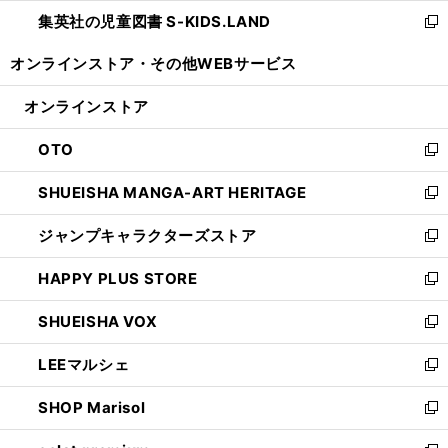
ウ
ン
し
集英社の児童図書 S-KIDS.LAND
く
で
ド
い
新
開
ウ
ウ
し
オンラインストア・
その他WEBサービス
く
で
ィ
い
開
ン
ウ
オンラインストア
く
ド
ィ
ウ
ン
OTO
で
ド
新
開
ウ
し
SHUEISHA MANGA-ART HERITAGE
く
で
い
新
開
ウ
し
ジャンプキャラクターズストア
く
ィ
い
新
ン
ウ
し
HAPPY PLUS STORE
ド
ィ
い
新
ウ
ン
ウ
し
SHUEISHA VOX
で
ド
ィ
い
新
開
ウ
ン
ウ
し
LEEマルシェ
く
で
ド
ィ
い
新
開
ウ
ン
ウ
し
SHOP Marisol
く
で
ド
ィ
い
新
開
ウ
ン
ウ
し