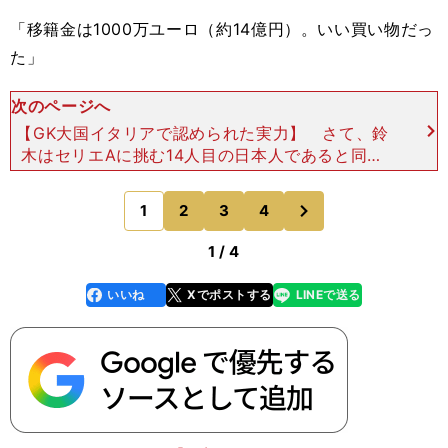
「移籍金は1000万ユーロ（約14億円）。いい買い物だっ
た」
次のページへ
【GK大国イタリアで認められた実力】 さて、鈴
木はセリエAに挑む14人目の日本人であると同時
に、GKとしては初参戦。1994年、ヴェルディ川崎
（現・東京ヴェルディ）からジェノアに移籍した三
次
1
2
3
4
のページへ
浦知良を筆
1 / 4
いいね
Xでポストする
LINEで送る
line
faceboo
x
k