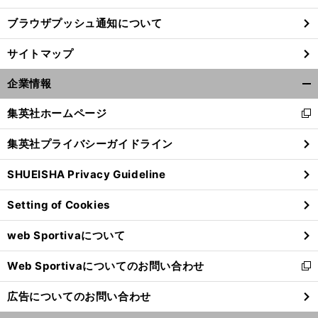
ブラウザプッシュ通知について
サイトマップ
企業情報
開
く/
集英社ホームページ
新
閉
し
じ
集英社プライバシーガイドライン
い
る
ウ
SHUEISHA Privacy Guideline
ィ
ン
Setting of Cookies
ド
ウ
web Sportivaについて
で
開
Web Sportivaについてのお問い合わせ
く
新
し
広告についてのお問い合わせ
い
ウ