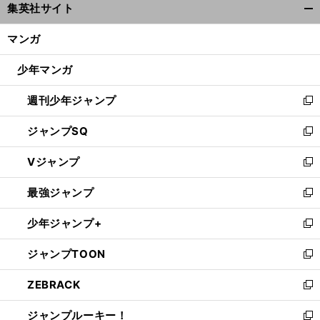
集英社サイト
ィ
開
ン
く/
マンガ
ド
閉
ウ
じ
少年マンガ
で
る
開
週刊少年ジャンプ
く
新
し
ジャンプSQ
い
新
ウ
し
Vジャンプ
ィ
い
新
ン
ウ
し
最強ジャンプ
ド
ィ
い
新
ウ
ン
ウ
し
少年ジャンプ+
で
ド
ィ
い
新
開
ウ
ン
ウ
し
ジャンプTOON
く
で
ド
ィ
い
新
開
ウ
ン
ウ
し
ZEBRACK
く
で
ド
ィ
い
新
開
ウ
ン
ウ
し
ジャンプルーキー！
く
で
ド
ィ
い
新