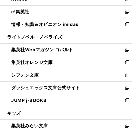
新
開
ウ
ン
ウ
し
e!集英社
く
で
ド
ィ
い
新
開
ウ
ン
ウ
し
情報・知識＆オピニオン imidas
く
で
ド
ィ
い
新
開
ウ
ン
ウ
し
ライトノベル・ノベライズ
く
で
ド
ィ
い
開
ウ
ン
ウ
集英社Webマガジン コバルト
く
で
ド
ィ
新
開
ウ
ン
し
集英社オレンジ文庫
く
で
ド
い
新
開
ウ
ウ
し
シフォン文庫
く
で
ィ
い
新
開
ン
ウ
し
ダッシュエックス文庫公式サイト
く
ド
ィ
い
新
ウ
ン
ウ
し
JUMP j-BOOKS
で
ド
ィ
い
新
開
ウ
ン
ウ
し
キッズ
く
で
ド
ィ
い
開
ウ
ン
ウ
集英社みらい文庫
く
で
ド
ィ
新
開