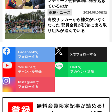
ンティーノ会長体制に何が起き
ているのか
高校・ユース
2026.08.05更新
高校サッカーから補欠がいなく
なった 部員全員が試合に出る取
り組みが進んでいる
cebo
X
Facebookで
Xでフォローする
ok
フォローする
uTube
LINE
YouTubeで
LINEで
チャンネル登録
アカウント追加
stagra
Instagramで
m
フォローする