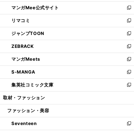
開
ン
ウ
し
マンガMee公式サイト
く
ド
ィ
い
新
ウ
ン
ウ
し
リマコミ
で
ド
ィ
い
新
開
ウ
ン
ウ
し
ジャンプTOON
く
で
ド
ィ
い
新
開
ウ
ン
ウ
し
ZEBRACK
く
で
ド
ィ
い
新
開
ウ
ン
ウ
し
マンガMeets
く
で
ド
ィ
い
新
開
ウ
ン
ウ
し
S-MANGA
く
で
ド
ィ
い
新
開
ウ
ン
ウ
し
集英社コミック文庫
く
で
ド
ィ
い
新
開
ウ
ン
ウ
し
取材・ファッション
く
で
ド
ィ
い
開
ウ
ン
ウ
ファッション・美容
く
で
ド
ィ
開
ウ
ン
Seventeen
く
で
ド
新
開
ウ
し