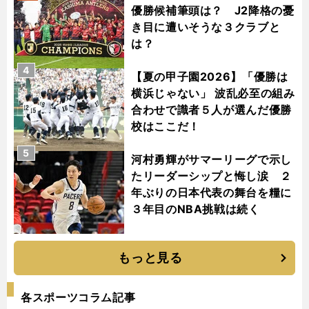
優勝候補筆頭は？ J2降格の憂
き目に遭いそうな３クラブと
は？
4
【夏の甲子園2026】「優勝は
横浜じゃない」 波乱必至の組み
合わせで識者５人が選んだ優勝
校はここだ！
5
河村勇輝がサマーリーグで示し
たリーダーシップと悔し涙 ２
年ぶりの日本代表の舞台を糧に
３年目のNBA挑戦は続く
もっと見る
各スポーツコラム記事