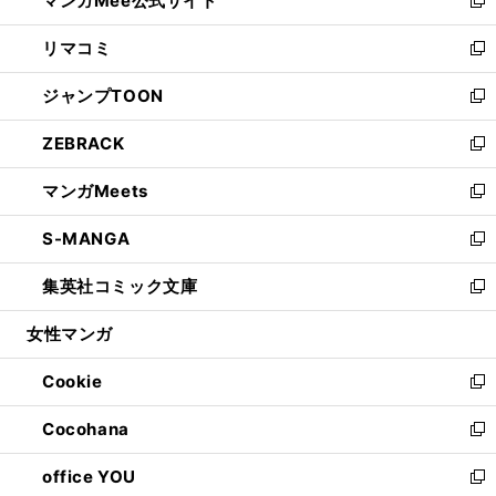
マンガMee公式サイト
ド
ィ
い
新
ウ
ン
ウ
し
リマコミ
で
ド
ィ
い
新
開
ウ
ン
ウ
し
ジャンプTOON
く
で
ド
ィ
い
新
開
ウ
ン
ウ
し
ZEBRACK
く
で
ド
ィ
い
新
開
ウ
ン
ウ
し
マンガMeets
く
で
ド
ィ
い
新
開
ウ
ン
ウ
し
S-MANGA
く
で
ド
ィ
い
新
開
ウ
ン
ウ
し
集英社コミック文庫
く
で
ド
ィ
い
新
開
ウ
ン
ウ
し
女性マンガ
く
で
ド
ィ
い
開
ウ
ン
ウ
Cookie
く
で
ド
ィ
新
開
ウ
ン
し
Cocohana
く
で
ド
い
新
開
ウ
ウ
し
office YOU
く
で
ィ
い
新