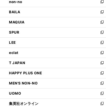
non-no
く
で
い
新
開
ウ
し
BAILA
く
ィ
い
新
ン
ウ
し
MAQUIA
ド
ィ
い
新
ウ
ン
ウ
し
SPUR
で
ド
ィ
い
新
開
ウ
ン
ウ
し
LEE
く
で
ド
ィ
い
新
開
ウ
ン
ウ
し
eclat
く
で
ド
ィ
い
新
開
ウ
ン
ウ
し
T JAPAN
く
で
ド
ィ
い
新
開
ウ
ン
ウ
し
HAPPY PLUS ONE
く
で
ド
ィ
い
新
開
ウ
ン
ウ
し
MEN'S NON-NO
く
で
ド
ィ
い
新
開
ウ
ン
ウ
し
UOMO
く
で
ド
ィ
い
新
開
ウ
ン
ウ
し
集英社オンライン
く
で
ド
ィ
い
新