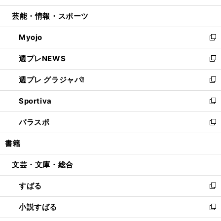
開
ウ
ン
ウ
し
芸能・情報・スポーツ
く
で
ド
ィ
い
開
ウ
ン
ウ
Myojo
く
で
ド
ィ
新
開
ウ
ン
し
週プレNEWS
く
で
ド
い
新
開
ウ
ウ
し
週プレ グラジャパ!
く
で
ィ
い
新
開
ン
ウ
し
Sportiva
く
ド
ィ
い
新
ウ
ン
ウ
し
パラスポ
で
ド
ィ
い
新
開
ウ
ン
ウ
し
書籍
く
で
ド
ィ
い
開
ウ
ン
ウ
文芸・文庫・総合
く
で
ド
ィ
開
ウ
ン
すばる
く
で
ド
新
開
ウ
し
小説すばる
く
で
い
新
開
ウ
し