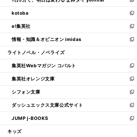
ド
ィ
い
新
開
ウ
ン
ウ
し
kotoba
く
で
ド
ィ
い
新
開
ウ
ン
ウ
し
e!集英社
く
で
ド
ィ
い
新
開
ウ
ン
ウ
し
情報・知識＆オピニオン imidas
く
で
ド
ィ
い
新
開
ウ
ン
ウ
し
ライトノベル・ノベライズ
く
で
ド
ィ
い
開
ウ
ン
ウ
集英社Webマガジン コバルト
く
で
ド
ィ
新
開
ウ
ン
し
集英社オレンジ文庫
く
で
ド
い
新
開
ウ
ウ
し
シフォン文庫
く
で
ィ
い
新
開
ン
ウ
し
ダッシュエックス文庫公式サイト
く
ド
ィ
い
新
ウ
ン
ウ
し
JUMP j-BOOKS
で
ド
ィ
い
新
開
ウ
ン
ウ
し
キッズ
く
で
ド
ィ
い