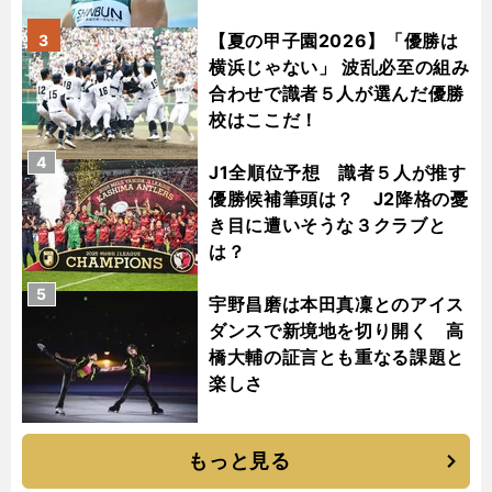
【夏の甲子園2026】「優勝は
3
横浜じゃない」 波乱必至の組み
合わせで識者５人が選んだ優勝
校はここだ！
4
J1全順位予想 識者５人が推す
優勝候補筆頭は？ J2降格の憂
き目に遭いそうな３クラブと
は？
5
宇野昌磨は本田真凜とのアイス
ダンスで新境地を切り開く 高
橋大輔の証言とも重なる課題と
楽しさ
もっと見る