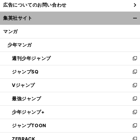
広告についてのお問い合わせ
い
ウ
集英社サイト
ィ
開
ン
く/
マンガ
ド
閉
ウ
じ
少年マンガ
で
る
開
週刊少年ジャンプ
く
新
し
ジャンプSQ
い
新
ウ
し
Vジャンプ
ィ
い
新
ン
ウ
し
最強ジャンプ
ド
ィ
い
新
ウ
ン
ウ
し
少年ジャンプ+
で
ド
ィ
い
新
開
ウ
ン
ウ
し
ジャンプTOON
く
で
ド
ィ
い
新
開
ウ
ン
ウ
し
ZEBRACK
く
で
ド
ィ
い