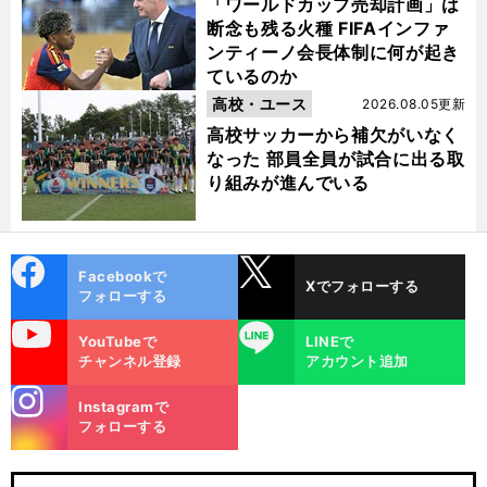
「ワールドカップ売却計画」は
断念も残る火種 FIFAインファ
ンティーノ会長体制に何が起き
ているのか
高校・ユース
2026.08.05更新
高校サッカーから補欠がいなく
なった 部員全員が試合に出る取
り組みが進んでいる
cebo
X
Facebookで
Xでフォローする
ok
フォローする
uTube
LINE
YouTubeで
LINEで
チャンネル登録
アカウント追加
stagra
Instagramで
m
フォローする