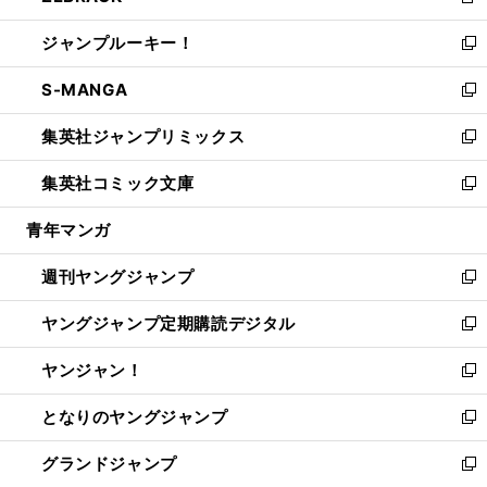
新
開
ウ
ン
ウ
し
ジャンプルーキー！
く
で
ド
ィ
い
新
開
ウ
ン
ウ
し
S-MANGA
く
で
ド
ィ
い
新
開
ウ
ン
ウ
し
集英社ジャンプリミックス
く
で
ド
ィ
い
新
開
ウ
ン
ウ
し
集英社コミック文庫
く
で
ド
ィ
い
新
開
ウ
ン
ウ
し
青年マンガ
く
で
ド
ィ
い
開
ウ
ン
ウ
週刊ヤングジャンプ
く
で
ド
ィ
新
開
ウ
ン
し
ヤングジャンプ定期購読デジタル
く
で
ド
い
新
開
ウ
ウ
し
ヤンジャン！
く
で
ィ
い
新
開
ン
ウ
し
となりのヤングジャンプ
く
ド
ィ
い
新
ウ
ン
ウ
し
グランドジャンプ
で
ド
ィ
い
新
開