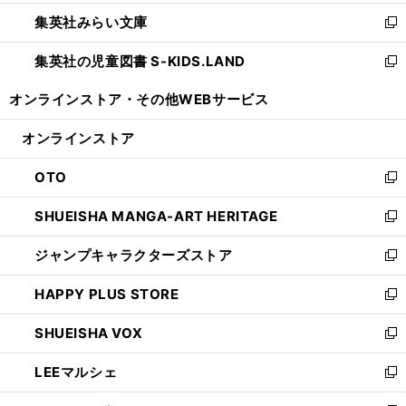
開
ウ
ン
ウ
集英社みらい文庫
く
で
ド
ィ
新
開
ウ
ン
し
集英社の児童図書 S-KIDS.LAND
く
で
ド
い
新
開
ウ
ウ
し
オンラインストア・
その他WEBサービス
く
で
ィ
い
開
ン
ウ
オンラインストア
く
ド
ィ
ウ
ン
OTO
で
ド
新
開
ウ
し
SHUEISHA MANGA-ART HERITAGE
く
で
い
新
開
ウ
し
ジャンプキャラクターズストア
く
ィ
い
新
ン
ウ
し
HAPPY PLUS STORE
ド
ィ
い
新
ウ
ン
ウ
し
SHUEISHA VOX
で
ド
ィ
い
新
開
ウ
ン
ウ
し
LEEマルシェ
く
で
ド
ィ
い
新
開
ウ
ン
ウ
し