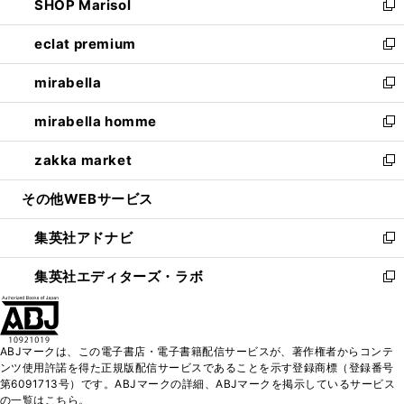
SHOP Marisol
く
で
ド
ィ
い
新
開
ウ
ン
ウ
し
eclat premium
く
で
ド
ィ
い
新
開
ウ
ン
ウ
し
mirabella
く
で
ド
ィ
い
新
開
ウ
ン
ウ
し
mirabella homme
く
で
ド
ィ
い
新
開
ウ
ン
ウ
し
zakka market
く
で
ド
ィ
い
新
開
ウ
ン
ウ
し
その他WEBサービス
く
で
ド
ィ
い
開
ウ
ン
ウ
集英社アドナビ
く
で
ド
ィ
新
開
ウ
ン
し
集英社エディターズ・ラボ
く
で
ド
い
新
開
ウ
ウ
し
く
で
ィ
い
開
ン
ウ
ABJマークは、この電子書店・電子書籍配信サービスが、著作権者からコンテ
く
ド
ィ
ンツ使用許諾を得た正規版配信サービスであることを示す登録商標（登録番号
ウ
ン
第6091713号）です。ABJマークの詳細、ABJマークを掲示しているサービス
で
ド
の一覧はこちら。