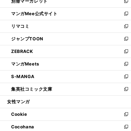
別冊マーガレット
く
で
ィ
い
新
開
ン
ウ
し
マンガMee公式サイト
く
ド
ィ
い
新
ウ
ン
ウ
し
リマコミ
で
ド
ィ
い
新
開
ウ
ン
ウ
し
ジャンプTOON
く
で
ド
ィ
い
新
開
ウ
ン
ウ
し
ZEBRACK
く
で
ド
ィ
い
新
開
ウ
ン
ウ
し
マンガMeets
く
で
ド
ィ
い
新
開
ウ
ン
ウ
し
S-MANGA
く
で
ド
ィ
い
新
開
ウ
ン
ウ
し
集英社コミック文庫
く
で
ド
ィ
い
新
開
ウ
ン
ウ
し
女性マンガ
く
で
ド
ィ
い
開
ウ
ン
ウ
Cookie
く
で
ド
ィ
新
開
ウ
ン
し
Cocohana
く
で
ド
い
新