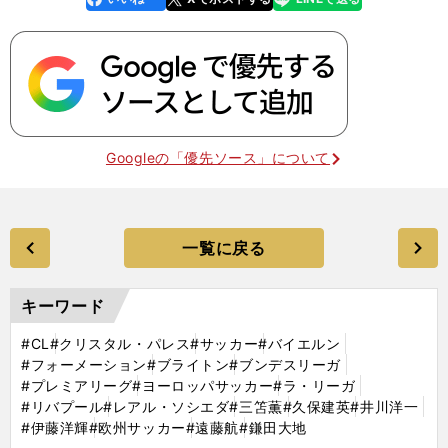
k
Googleの「優先ソース」について
一覧に戻る
キーワード
#CL
#クリスタル・パレス
#サッカー
#バイエルン
#フォーメーション
#ブライトン
#ブンデスリーガ
#プレミアリーグ
#ヨーロッパサッカー
#ラ・リーガ
#リバプール
#レアル・ソシエダ
#三笘薫
#久保建英
#井川洋一
#伊藤洋輝
#欧州サッカー
#遠藤航
#鎌田大地