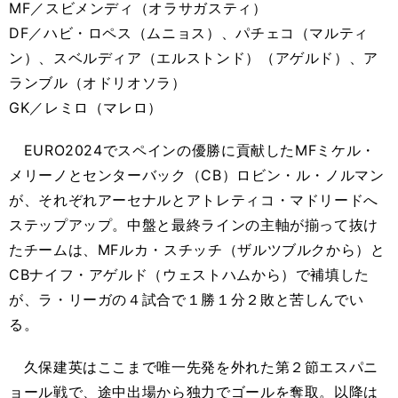
MF／スビメンディ（オラサガスティ）
DF／ハビ・ロペス（ムニョス）、パチェコ（マルティ
ン）、スベルディア（エルストンド）（アゲルド）、ア
ランブル（オドリオソラ）
GK／レミロ（マレロ）
EURO2024でスペインの優勝に貢献したMFミケル・
メリーノとセンターバック（CB）ロビン・ル・ノルマン
が、それぞれアーセナルとアトレティコ・マドリードへ
ステップアップ。中盤と最終ラインの主軸が揃って抜け
たチームは、MFルカ・スチッチ（ザルツブルクから）と
CBナイフ・アゲルド（ウェストハムから）で補填した
が、ラ・リーガの４試合で１勝１分２敗と苦しんでい
る。
久保建英はここまで唯一先発を外れた第２節エスパニ
ョール戦で、途中出場から独力でゴールを奪取。以降は