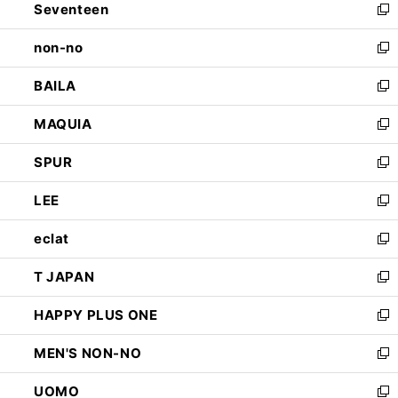
Seventeen
く
で
ド
新
開
ウ
し
non-no
く
で
い
新
開
ウ
し
BAILA
く
ィ
い
新
ン
ウ
し
MAQUIA
ド
ィ
い
新
ウ
ン
ウ
し
SPUR
で
ド
ィ
い
新
開
ウ
ン
ウ
し
LEE
く
で
ド
ィ
い
新
開
ウ
ン
ウ
し
eclat
く
で
ド
ィ
い
新
開
ウ
ン
ウ
し
T JAPAN
く
で
ド
ィ
い
新
開
ウ
ン
ウ
し
HAPPY PLUS ONE
く
で
ド
ィ
い
新
開
ウ
ン
ウ
し
MEN'S NON-NO
く
で
ド
ィ
い
新
開
ウ
ン
ウ
し
UOMO
く
で
ド
ィ
い
新