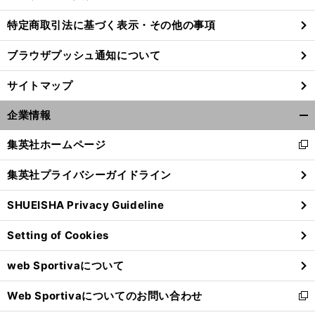
特定商取引法に基づく表示・その他の事項
ブラウザプッシュ通知について
前
へ
サイトマップ
企業情報
開
く/
集英社ホームページ
新
閉
し
じ
集英社プライバシーガイドライン
い
る
ウ
SHUEISHA Privacy Guideline
ィ
ン
Setting of Cookies
ド
ウ
web Sportivaについて
で
開
Web Sportivaについてのお問い合わせ
く
新
し