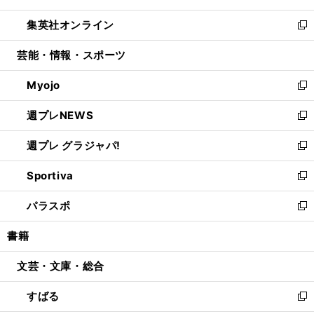
開
ウ
ン
ウ
し
集英社オンライン
く
で
ド
ィ
い
新
開
ウ
ン
ウ
し
芸能・情報・スポーツ
く
で
ド
ィ
い
開
ウ
ン
ウ
Myojo
く
で
ド
ィ
新
開
ウ
ン
し
週プレNEWS
く
で
ド
い
新
開
ウ
ウ
し
週プレ グラジャパ!
く
で
ィ
い
新
開
ン
ウ
し
Sportiva
く
ド
ィ
い
新
ウ
ン
ウ
し
パラスポ
で
ド
ィ
い
新
開
ウ
ン
ウ
し
書籍
く
で
ド
ィ
い
開
ウ
ン
ウ
文芸・文庫・総合
く
で
ド
ィ
開
ウ
ン
すばる
く
で
ド
新
開
ウ
し