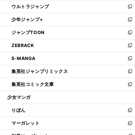
ウ
ン
ウ
し
ウルトラジャンプ
く
で
ド
ィ
い
新
開
ウ
ン
ウ
し
少年ジャンプ+
く
で
ド
ィ
い
新
開
ウ
ン
ウ
し
ジャンプTOON
く
で
ド
ィ
い
新
開
ウ
ン
ウ
し
ZEBRACK
く
で
ド
ィ
い
新
開
ウ
ン
ウ
し
S-MANGA
く
で
ド
ィ
い
新
開
ウ
ン
ウ
し
集英社ジャンプリミックス
く
で
ド
ィ
い
新
開
ウ
ン
ウ
し
集英社コミック文庫
く
で
ド
ィ
い
新
開
ウ
ン
ウ
し
少女マンガ
く
で
ド
ィ
い
開
ウ
ン
ウ
りぼん
く
で
ド
ィ
新
開
ウ
ン
し
マーガレット
く
で
ド
い
新
開
ウ
ウ
し