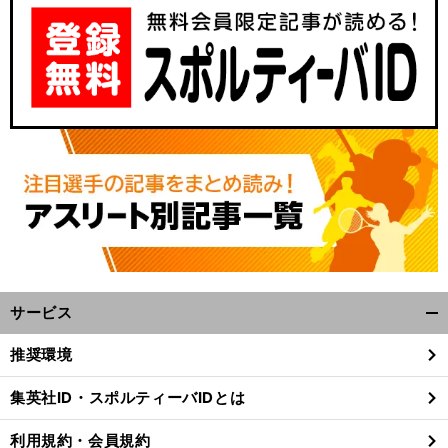
サービス
開
く/
推奨環境
閉
じ
集英社ID・スポルティーバIDとは
る
利用規約・会員規約