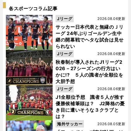
各スポーツコラム記事
Jリーグ
2026.08.06更新
サッカー日本代表と無縁のＪリ
ーグ 24年ぶりゴールデン生中
継の開幕戦でヘタな試合は見せ
られない
Jリーグ
2026.08.06更新
秋春制が導入されたJ1リーグ2
026－27シーズンの行方はい
かに!? ５人の識者が全順位を
大胆予想
Jリーグ
2026.08.06更新
J1全順位予想 識者５人が推す
優勝候補筆頭は？ J2降格の憂
き目に遭いそうな３クラブと
は？
海外サッカー
2026.08.05更新