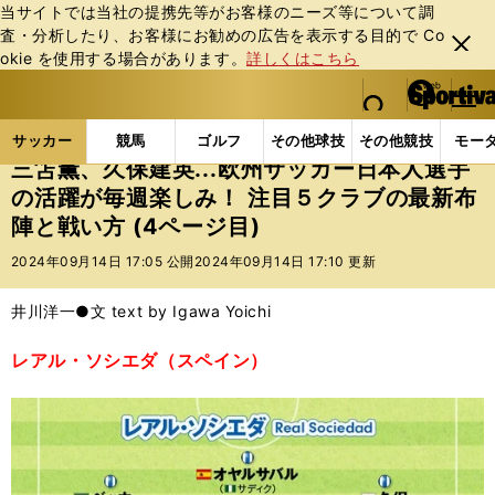
当サイトでは当社の提携先等がお客様のニーズ等について調
査・分析したり、お客様にお勧めの広告を表⽰する⽬的で Co
閉じ
okie を使⽤する場合があります。
詳しくはこちら
る
マイペ
web Sportiva (webスポルティーバ)
検索
メニュ
we
ー
サッカーの記事一覧
海外サッカー
海外サッカー
b
ジ
サッカー
競馬
ゴルフ
その他球技
その他競技
モー
ス
三笘薫、久保建英...欧州サッカー日本人選手
ポ
の活躍が毎週楽しみ！ 注目５クラブの最新布
ル
陣と戦い方 (4ページ目)
テ
ィ
2024年09月14日 17:05 公開
2024年09月14日 17:10 更新
ー
バ
井川洋一●文 text by Igawa Yoichi
レアル・ソシエダ（スペイン）