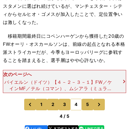
スタメンに選ばれ続けているが、マンチェスター・シテ
ィからセルヒオ・ゴメスが加入したことで、定位置争い
は激しくなった。
移籍期間最終日にコペンハーゲンから獲得した20歳の
FWオーリ・オスカールソンは、前線の起点となれる本格
派ストライカーだが、今季もヨーロッパリーグに参戦す
ることを踏まえると、選手層はやや心許ないか。
次のページへ
バイエルン（ドイツ）【４－２－３－１】FW／ケ
インMF／テル（コマン）、ムシアラ（ミュラ
ー）、ニャブリ（オリーセ）（サネ）MF／パブロ
ビッチ（パリーニャ）、キミッヒ（ライマー）DF
次
1
2
3
4
5
のページへ
のページへ
／デイビス（ゲレイ
前
4 / 5
いいね
Xでポストする
LINEで送る
line
faceboo
x