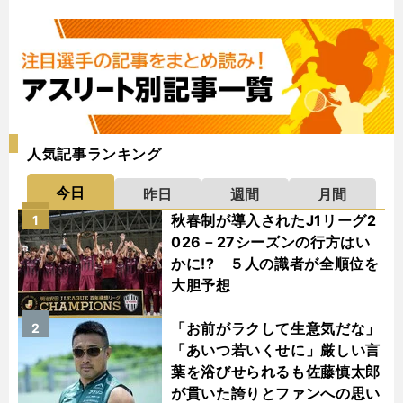
人気記事ランキング
今日
昨日
週間
月間
秋春制が導入されたJ1リーグ2
1
026－27シーズンの行方はい
かに!? ５人の識者が全順位を
大胆予想
「お前がラクして生意気だな」
2
「あいつ若いくせに」厳しい言
葉を浴びせられるも佐藤慎太郎
が貫いた誇りとファンへの思い