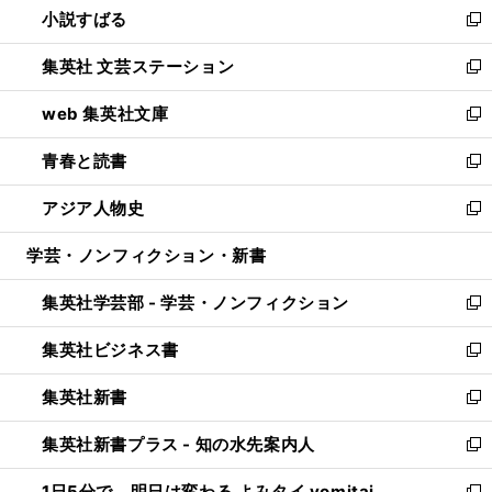
小説すばる
く
で
い
新
開
ウ
し
集英社 文芸ステーション
く
ィ
い
新
ン
ウ
し
web 集英社文庫
ド
ィ
い
新
ウ
ン
ウ
し
青春と読書
で
ド
ィ
い
新
開
ウ
ン
ウ
し
アジア人物史
く
で
ド
ィ
い
新
開
ウ
ン
ウ
し
学芸・ノンフィクション・新書
く
で
ド
ィ
い
開
ウ
ン
ウ
集英社学芸部 - 学芸・ノンフィクション
く
で
ド
ィ
新
開
ウ
ン
し
集英社ビジネス書
く
で
ド
い
新
開
ウ
ウ
し
集英社新書
く
で
ィ
い
新
開
ン
ウ
し
集英社新書プラス - 知の水先案内人
く
ド
ィ
い
新
ウ
ン
ウ
し
1日5分で、明日は変わる よみタイ yomitai
で