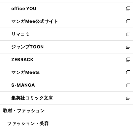
開
ウ
ウ
し
office YOU
く
で
ィ
い
新
開
ン
ウ
し
マンガMee公式サイト
く
ド
ィ
い
新
ウ
ン
ウ
し
リマコミ
で
ド
ィ
い
新
開
ウ
ン
ウ
し
ジャンプTOON
く
で
ド
ィ
い
新
開
ウ
ン
ウ
し
ZEBRACK
く
で
ド
ィ
い
新
開
ウ
ン
ウ
し
マンガMeets
く
で
ド
ィ
い
新
開
ウ
ン
ウ
し
S-MANGA
く
で
ド
ィ
い
新
開
ウ
ン
ウ
し
集英社コミック文庫
く
で
ド
ィ
い
新
開
ウ
ン
ウ
し
取材・ファッション
く
で
ド
ィ
い
開
ウ
ン
ウ
ファッション・美容
く
で
ド
ィ
開
ウ
ン