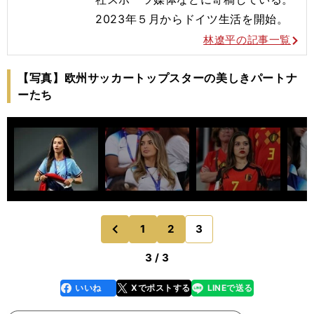
2023年５月からドイツ生活を開始。
林遼平の記事一覧
【写真】欧州サッカートップスターの美しきパートナ
ーたち
1
2
3
のページへ
前
3 / 3
いいね
Xでポストする
LINEで送る
line
faceboo
x
k