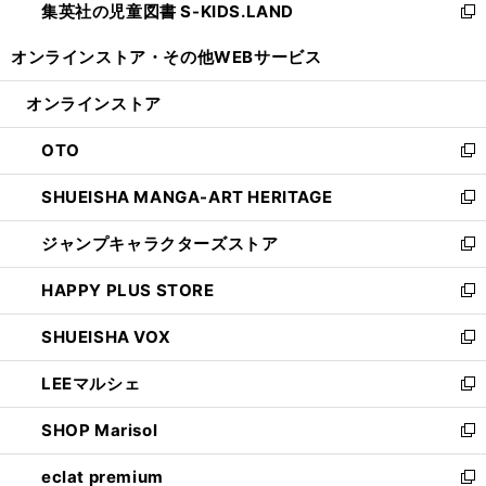
集英社の児童図書 S-KIDS.LAND
く
で
ド
い
新
開
ウ
ウ
し
オンラインストア・
その他WEBサービス
く
で
ィ
い
開
ン
ウ
オンラインストア
く
ド
ィ
ウ
ン
OTO
で
ド
新
開
ウ
し
SHUEISHA MANGA-ART HERITAGE
く
で
い
新
開
ウ
し
ジャンプキャラクターズストア
く
ィ
い
新
ン
ウ
し
HAPPY PLUS STORE
ド
ィ
い
新
ウ
ン
ウ
し
SHUEISHA VOX
で
ド
ィ
い
新
開
ウ
ン
ウ
し
LEEマルシェ
く
で
ド
ィ
い
新
開
ウ
ン
ウ
し
SHOP Marisol
く
で
ド
ィ
い
新
開
ウ
ン
ウ
し
eclat premium
く
で
ド
ィ
い
新