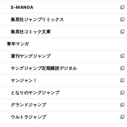
開
ウ
ン
ウ
し
S-MANGA
く
で
ド
ィ
い
新
開
ウ
ン
ウ
し
集英社ジャンプリミックス
く
で
ド
ィ
い
新
開
ウ
ン
ウ
し
集英社コミック文庫
く
で
ド
ィ
い
新
開
ウ
ン
ウ
し
青年マンガ
く
で
ド
ィ
い
開
ウ
ン
ウ
週刊ヤングジャンプ
く
で
ド
ィ
新
開
ウ
ン
し
ヤングジャンプ定期購読デジタル
く
で
ド
い
新
開
ウ
ウ
し
ヤンジャン！
く
で
ィ
い
新
開
ン
ウ
し
となりのヤングジャンプ
く
ド
ィ
い
新
ウ
ン
ウ
し
グランドジャンプ
で
ド
ィ
い
新
開
ウ
ン
ウ
し
ウルトラジャンプ
く
で
ド
ィ
い
新
開
ウ
ン
ウ
し