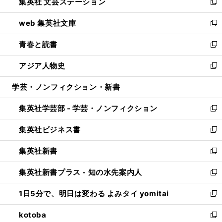
集英社 文芸ステーション
く
ィ
い
新
ン
ウ
し
web 集英社文庫
ド
ィ
い
新
ウ
ン
ウ
し
青春と読書
で
ド
ィ
い
新
開
ウ
ン
ウ
し
アジア人物史
く
で
ド
ィ
い
新
開
ウ
ン
ウ
し
学芸・ノンフィクション・新書
く
で
ド
ィ
い
開
ウ
ン
ウ
集英社学芸部 - 学芸・ノンフィクション
く
で
ド
ィ
新
開
ウ
ン
し
集英社ビジネス書
く
で
ド
い
新
開
ウ
ウ
し
集英社新書
く
で
ィ
い
新
開
ン
ウ
し
集英社新書プラス - 知の水先案内人
く
ド
ィ
い
新
ウ
ン
ウ
し
1日5分で、明日は変わる よみタイ yomitai
で
ド
ィ
い
新
開
ウ
ン
ウ
し
kotoba
く
で
ド
ィ
い
新