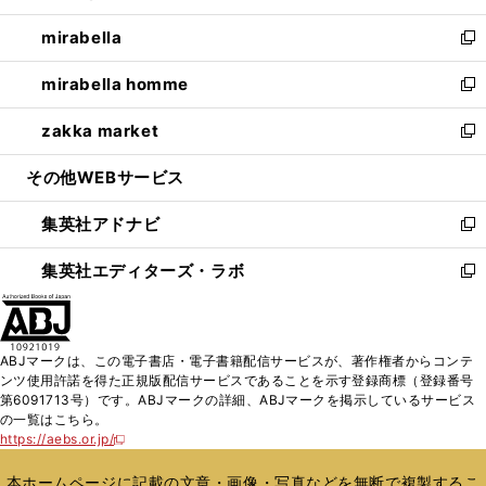
開
ウ
ン
ウ
し
mirabella
く
で
ド
ィ
い
新
開
ウ
ン
ウ
し
mirabella homme
く
で
ド
ィ
い
新
開
ウ
ン
ウ
し
zakka market
く
で
ド
ィ
い
新
開
ウ
ン
ウ
し
その他WEBサービス
く
で
ド
ィ
い
開
ウ
ン
ウ
集英社アドナビ
く
で
ド
ィ
新
開
ウ
ン
し
集英社エディターズ・ラボ
く
で
ド
い
新
開
ウ
ウ
し
く
で
ィ
い
開
ン
ウ
ABJマークは、この電子書店・電子書籍配信サービスが、著作権者からコンテ
く
ド
ィ
ンツ使用許諾を得た正規版配信サービスであることを示す登録商標（登録番号
ウ
ン
第6091713号）です。ABJマークの詳細、ABJマークを掲示しているサービス
で
ド
の一覧はこちら。
開
ウ
https://aebs.or.jp/
新
く
で
し
い
開
本ホームページに記載の文章・画像・写真などを無断で複製するこ