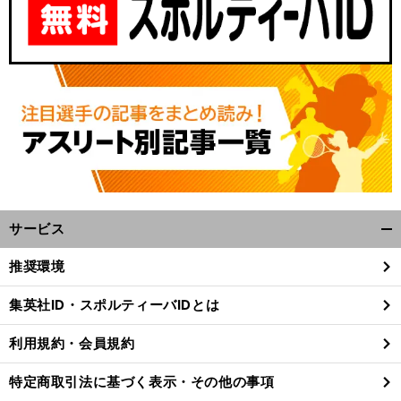
サービス
開
ブ
・
、
く/
ンデスリーガデビューのチェイス
アンリ
開幕戦ゴールの堂安律
ドイツで躍動する日本人選手の現地詳報
推奨環境
閉
じ
集英社ID・スポルティーバIDとは
る
利用規約・会員規約
特定商取引法に基づく表示・その他の事項