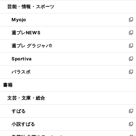
ウ
ン
ウ
し
芸能・情報・スポーツ
く
で
ド
ィ
い
開
ウ
ン
ウ
Myojo
く
で
ド
ィ
新
開
ウ
ン
し
週プレNEWS
く
で
ド
い
新
開
ウ
ウ
し
週プレ グラジャパ!
く
で
ィ
い
新
開
ン
ウ
し
Sportiva
く
ド
ィ
い
新
ウ
ン
ウ
し
パラスポ
で
ド
ィ
い
新
開
ウ
ン
ウ
し
書籍
く
で
ド
ィ
い
開
ウ
ン
ウ
文芸・文庫・総合
く
で
ド
ィ
開
ウ
ン
すばる
く
で
ド
新
開
ウ
し
小説すばる
く
で
い
新
開
ウ
し