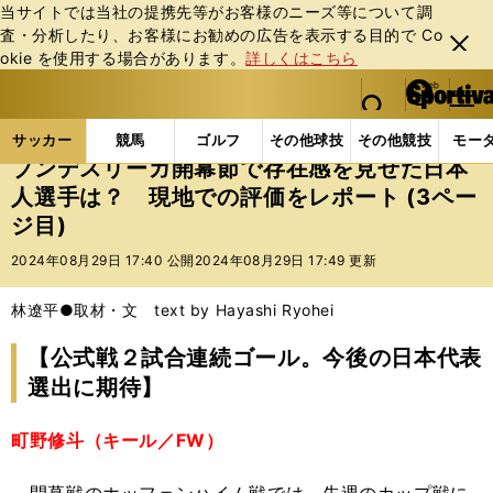
当サイトでは当社の提携先等がお客様のニーズ等について調
査・分析したり、お客様にお勧めの広告を表⽰する⽬的で Co
閉じ
okie を使⽤する場合があります。
詳しくはこちら
る
マイペ
web Sportiva (webスポルティーバ)
検索
メニュ
we
ー
サッカーの記事一覧
海外サッカー
海外サッカー
b
ジ
サッカー
競馬
ゴルフ
その他球技
その他競技
モー
ス
ブンデスリーガ開幕節で存在感を見せた日本
ポ
人選手は？ 現地での評価をレポート (3ペー
ル
ジ目)
テ
ィ
2024年08月29日 17:40 公開
2024年08月29日 17:49 更新
ー
バ
林遼平●取材・文 text by Hayashi Ryohei
【公式戦２試合連続ゴール。今後の日本代表
選出に期待】
町野修斗（キール／FW）