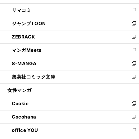
ウ
ン
ウ
し
リマコミ
で
ド
ィ
い
新
開
ウ
ン
ウ
し
ジャンプTOON
く
で
ド
ィ
い
新
開
ウ
ン
ウ
し
ZEBRACK
く
で
ド
ィ
い
新
開
ウ
ン
ウ
し
マンガMeets
く
で
ド
ィ
い
新
開
ウ
ン
ウ
し
S-MANGA
く
で
ド
ィ
い
新
開
ウ
ン
ウ
し
集英社コミック文庫
く
で
ド
ィ
い
新
開
ウ
ン
ウ
し
女性マンガ
く
で
ド
ィ
い
開
ウ
ン
ウ
Cookie
く
で
ド
ィ
新
開
ウ
ン
し
Cocohana
く
で
ド
い
新
開
ウ
ウ
し
office YOU
く
で
ィ
い
新
開
ン
ウ
し