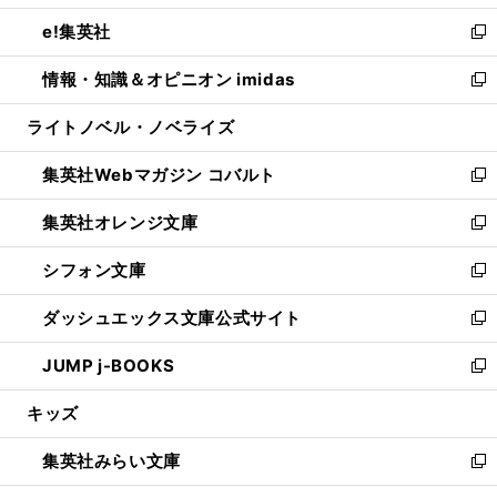
開
ウ
ン
ウ
し
e!集英社
く
で
ド
ィ
い
新
開
ウ
ン
ウ
し
情報・知識＆オピニオン imidas
く
で
ド
ィ
い
新
開
ウ
ン
ウ
し
ライトノベル・ノベライズ
く
で
ド
ィ
い
開
ウ
ン
ウ
集英社Webマガジン コバルト
く
で
ド
ィ
新
開
ウ
ン
し
集英社オレンジ文庫
く
で
ド
い
新
開
ウ
ウ
し
シフォン文庫
く
で
ィ
い
新
開
ン
ウ
し
ダッシュエックス文庫公式サイト
く
ド
ィ
い
新
ウ
ン
ウ
し
JUMP j-BOOKS
で
ド
ィ
い
新
開
ウ
ン
ウ
し
キッズ
く
で
ド
ィ
い
開
ウ
ン
ウ
集英社みらい文庫
く
で
ド
ィ
新
開
ウ
ン
し