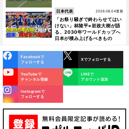
日本代表
2026.08.04更新
「お祭り騒ぎで終わらせてはい
けない」林陵平×岩政大樹が語
る、2030年ワールドカップへ
日本が積み上げるべきもの
cebo
X
Facebookで
Xでフォローする
ok
フォローする
uTube
LINE
YouTubeで
LINEで
チャンネル登録
アカウント追加
stagra
Instagramで
m
フォローする