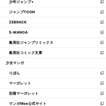
少年ジャンプ+
く
で
ド
ィ
い
新
開
ウ
ン
ウ
し
ジャンプTOON
く
で
ド
ィ
い
新
開
ウ
ン
ウ
し
ZEBRACK
く
で
ド
ィ
い
新
開
ウ
ン
ウ
し
S-MANGA
く
で
ド
ィ
い
新
開
ウ
ン
ウ
し
集英社ジャンプリミックス
く
で
ド
ィ
い
新
開
ウ
ン
ウ
し
集英社コミック文庫
く
で
ド
ィ
い
新
開
ウ
ン
ウ
し
少女マンガ
く
で
ド
ィ
い
開
ウ
ン
ウ
りぼん
く
で
ド
ィ
新
開
ウ
ン
し
マーガレット
く
で
ド
い
新
開
ウ
ウ
し
別冊マーガレット
く
で
ィ
い
新
開
ン
ウ
し
マンガMee公式サイト
く
ド
ィ
い
新