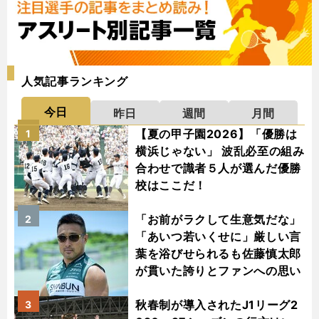
人気記事ランキング
今日
昨日
週間
月間
【夏の甲子園2026】「優勝は
1
横浜じゃない」 波乱必至の組み
合わせで識者５人が選んだ優勝
校はここだ！
「お前がラクして生意気だな」
2
「あいつ若いくせに」厳しい言
葉を浴びせられるも佐藤慎太郎
が貫いた誇りとファンへの思い
秋春制が導入されたJ1リーグ2
3