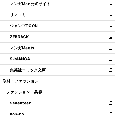
マンガMee公式サイト
く
ド
ィ
い
新
ウ
ン
ウ
し
リマコミ
で
ド
ィ
い
新
開
ウ
ン
ウ
し
ジャンプTOON
く
で
ド
ィ
い
新
開
ウ
ン
ウ
し
ZEBRACK
く
で
ド
ィ
い
新
開
ウ
ン
ウ
し
マンガMeets
く
で
ド
ィ
い
新
開
ウ
ン
ウ
し
S-MANGA
く
で
ド
ィ
い
新
開
ウ
ン
ウ
し
集英社コミック文庫
く
で
ド
ィ
い
新
開
ウ
ン
ウ
し
取材・ファッション
く
で
ド
ィ
い
開
ウ
ン
ウ
ファッション・美容
く
で
ド
ィ
開
ウ
ン
Seventeen
く
で
ド
新
開
ウ
し
non-no
く
で
い