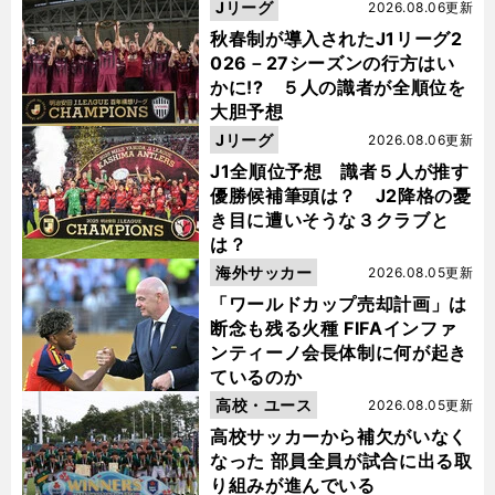
Jリーグ
2026.08.06更新
秋春制が導入されたJ1リーグ2
026－27シーズンの行方はい
かに!? ５人の識者が全順位を
大胆予想
Jリーグ
2026.08.06更新
J1全順位予想 識者５人が推す
優勝候補筆頭は？ J2降格の憂
き目に遭いそうな３クラブと
は？
海外サッカー
2026.08.05更新
「ワールドカップ売却計画」は
断念も残る火種 FIFAインファ
ンティーノ会長体制に何が起き
ているのか
高校・ユース
2026.08.05更新
高校サッカーから補欠がいなく
なった 部員全員が試合に出る取
り組みが進んでいる