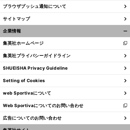
ブラウザプッシュ通知について
サイトマップ
企業情報
開
く/
集英社ホームページ
新
閉
し
じ
集英社プライバシーガイドライン
い
る
ウ
SHUEISHA Privacy Guideline
ィ
ン
Setting of Cookies
ド
ウ
web Sportivaについて
で
開
Web Sportivaについてのお問い合わせ
く
新
し
広告についてのお問い合わせ
い
ウ