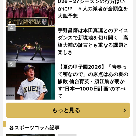
026－27シーズンの行方はい
かに!? ５人の識者が全順位を
大胆予想
4
宇野昌磨は本田真凜とのアイス
ダンスで新境地を切り開く 高
橋大輔の証言とも重なる課題と
楽しさ
5
【夏の甲子園2026】「青春っ
て密なので」の原点はあの夏の
惨敗 仙台育英・須江航が明か
す"日本一1000日計画"のすべ
て
もっと見る
各スポーツコラム記事