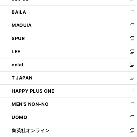
新
開
ウ
し
BAILA
く
ィ
い
新
ン
ウ
し
MAQUIA
ド
ィ
い
新
ウ
ン
ウ
し
SPUR
で
ド
ィ
い
新
開
ウ
ン
ウ
し
LEE
く
で
ド
ィ
い
新
開
ウ
ン
ウ
し
eclat
く
で
ド
ィ
い
新
開
ウ
ン
ウ
し
T JAPAN
く
で
ド
ィ
い
新
開
ウ
ン
ウ
し
HAPPY PLUS ONE
く
で
ド
ィ
い
新
開
ウ
ン
ウ
し
MEN'S NON-NO
く
で
ド
ィ
い
新
開
ウ
ン
ウ
し
UOMO
く
で
ド
ィ
い
新
開
ウ
ン
ウ
し
集英社オンライン
く
で
ド
ィ
い
新
開