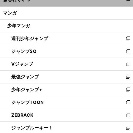
集英社サイト
ィ
開
ン
く/
マンガ
ド
閉
ウ
じ
少年マンガ
で
る
開
週刊少年ジャンプ
く
新
し
ジャンプSQ
い
新
ウ
し
Vジャンプ
ィ
い
新
ン
ウ
し
最強ジャンプ
ド
ィ
い
新
ウ
ン
ウ
し
少年ジャンプ+
で
ド
ィ
い
新
開
ウ
ン
ウ
し
ジャンプTOON
く
で
ド
ィ
い
新
開
ウ
ン
ウ
し
ZEBRACK
く
で
ド
ィ
い
新
開
ウ
ン
ウ
し
ジャンプルーキー！
く
で
ド
ィ
い
新