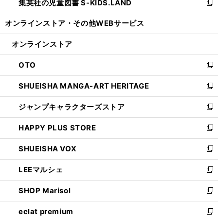
集英社の児童図書 S-KIDS.LAND
く
で
ド
い
新
開
ウ
ウ
し
オンラインストア・
その他WEBサービス
く
で
ィ
い
開
ン
ウ
オンラインストア
く
ド
ィ
ウ
ン
OTO
で
ド
新
開
ウ
し
SHUEISHA MANGA-ART HERITAGE
く
で
い
新
開
ウ
し
ジャンプキャラクターズストア
く
ィ
い
新
ン
ウ
し
HAPPY PLUS STORE
ド
ィ
い
新
ウ
ン
ウ
し
SHUEISHA VOX
で
ド
ィ
い
新
開
ウ
ン
ウ
し
LEEマルシェ
く
で
ド
ィ
い
新
開
ウ
ン
ウ
し
SHOP Marisol
く
で
ド
ィ
い
新
開
ウ
ン
ウ
し
eclat premium
く
で
ド
ィ
い
新