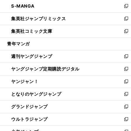
ン
ウ
し
S-MANGA
く
で
ド
ィ
い
新
開
ウ
ン
ウ
し
集英社ジャンプリミックス
く
で
ド
ィ
い
新
開
ウ
ン
ウ
し
集英社コミック文庫
く
で
ド
ィ
い
新
開
ウ
ン
ウ
し
青年マンガ
く
で
ド
ィ
い
開
ウ
ン
ウ
週刊ヤングジャンプ
く
で
ド
ィ
新
開
ウ
ン
し
ヤングジャンプ定期購読デジタル
く
で
ド
い
新
開
ウ
ウ
し
ヤンジャン！
く
で
ィ
い
新
開
ン
ウ
し
となりのヤングジャンプ
く
ド
ィ
い
新
ウ
ン
ウ
し
グランドジャンプ
で
ド
ィ
い
新
開
ウ
ン
ウ
し
ウルトラジャンプ
く
で
ド
ィ
い
新
開
ウ
ン
ウ
し