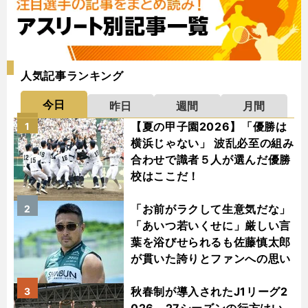
人気記事ランキング
今日
昨日
週間
月間
【夏の甲子園2026】「優勝は
1
横浜じゃない」 波乱必至の組み
合わせで識者５人が選んだ優勝
校はここだ！
「お前がラクして生意気だな」
2
「あいつ若いくせに」厳しい言
葉を浴びせられるも佐藤慎太郎
が貫いた誇りとファンへの思い
秋春制が導入されたJ1リーグ2
3
026－27シーズンの行方はい