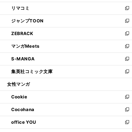
ウ
ン
ウ
し
リマコミ
で
ド
ィ
い
新
開
ウ
ン
ウ
し
ジャンプTOON
く
で
ド
ィ
い
新
開
ウ
ン
ウ
し
ZEBRACK
く
で
ド
ィ
い
新
開
ウ
ン
ウ
し
マンガMeets
く
で
ド
ィ
い
新
開
ウ
ン
ウ
し
S-MANGA
く
で
ド
ィ
い
新
開
ウ
ン
ウ
し
集英社コミック文庫
く
で
ド
ィ
い
新
開
ウ
ン
ウ
し
女性マンガ
く
で
ド
ィ
い
開
ウ
ン
ウ
Cookie
く
で
ド
ィ
新
開
ウ
ン
し
Cocohana
く
で
ド
い
新
開
ウ
ウ
し
office YOU
く
で
ィ
い
新
開
ン
ウ
し