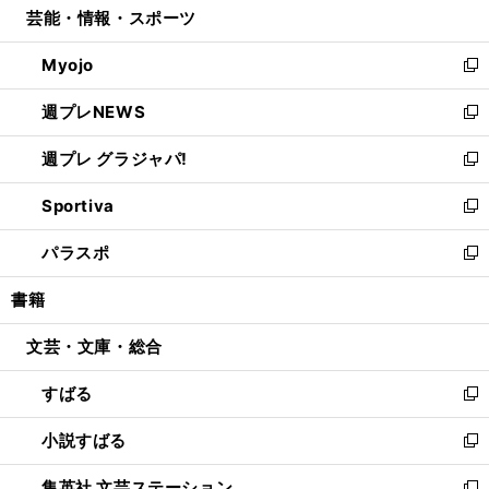
芸能・情報・スポーツ
く
で
ド
ィ
い
開
ウ
ン
ウ
Myojo
く
で
ド
ィ
新
開
ウ
ン
し
週プレNEWS
く
で
ド
い
新
開
ウ
ウ
し
週プレ グラジャパ!
く
で
ィ
い
新
開
ン
ウ
し
Sportiva
く
ド
ィ
い
新
ウ
ン
ウ
し
パラスポ
で
ド
ィ
い
新
開
ウ
ン
ウ
し
書籍
く
で
ド
ィ
い
開
ウ
ン
ウ
文芸・文庫・総合
く
で
ド
ィ
開
ウ
ン
すばる
く
で
ド
新
開
ウ
し
小説すばる
く
で
い
新
開
ウ
し
集英社 文芸ステーション
く