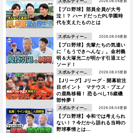
スポルティーバ
2026.08.06更新
動画
【プロ野球】部員全員が大号
泣！？ ハードだったPL学園時
代を支えたものとは
スポルティーバ
2026.08.06更新
動画
【プロ野球】先輩たちの気遣い
に「もうできへんな」。金村義
明＆大塚光二が明かす引退エピ
ソード！
スポルティーバ
2026.08.05更新
動画
【Jリーグ】Jリーグ・開幕前注
目ポイント マテウス・ブエノ
の鹿島移籍！ 恐るべし15歳磯
部怜夢！
スポルティーバ
2026.08.04更新
動画
【プロ野球】令和では考えられ
ない！？今だから語れる当時の
野球事情とは...