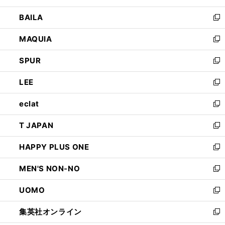
開
ウ
し
BAILA
く
ィ
い
新
ン
ウ
し
MAQUIA
ド
ィ
い
新
ウ
ン
ウ
し
SPUR
で
ド
ィ
い
新
開
ウ
ン
ウ
し
LEE
く
で
ド
ィ
い
新
開
ウ
ン
ウ
し
eclat
く
で
ド
ィ
い
新
開
ウ
ン
ウ
し
T JAPAN
く
で
ド
ィ
い
新
開
ウ
ン
ウ
し
HAPPY PLUS ONE
く
で
ド
ィ
い
新
開
ウ
ン
ウ
し
MEN'S NON-NO
く
で
ド
ィ
い
新
開
ウ
ン
ウ
し
UOMO
く
で
ド
ィ
い
新
開
ウ
ン
ウ
し
集英社オンライン
く
で
ド
ィ
い
新
開
ウ
ン
ウ
し