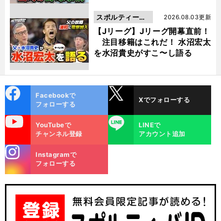
スポルティーバ
2026.08.03更新
動画
【Jリーグ】Jリーグ開幕直前！
注目移籍はこれだ！ 水沼宏太
を水沼貴史がすこ〜し語る
cebo
X
Facebookで
Xでフォローする
ok
フォローする
uTube
LINE
YouTubeで
LINEで
チャンネル登録
アカウント追加
stagra
Instagramで
m
フォローする