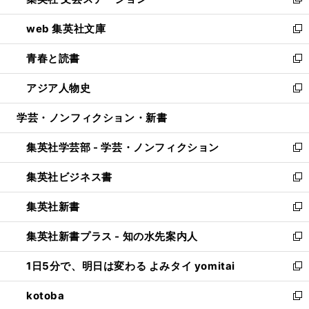
ィ
い
新
ン
ウ
し
web 集英社文庫
ド
ィ
い
新
ウ
ン
ウ
し
青春と読書
で
ド
ィ
い
新
開
ウ
ン
ウ
し
アジア人物史
く
で
ド
ィ
い
新
開
ウ
ン
ウ
し
学芸・ノンフィクション・新書
く
で
ド
ィ
い
開
ウ
ン
ウ
集英社学芸部 - 学芸・ノンフィクション
く
で
ド
ィ
新
開
ウ
ン
し
集英社ビジネス書
く
で
ド
い
新
開
ウ
ウ
し
集英社新書
く
で
ィ
い
新
開
ン
ウ
し
集英社新書プラス - 知の水先案内人
く
ド
ィ
い
新
ウ
ン
ウ
し
1日5分で、明日は変わる よみタイ yomitai
で
ド
ィ
い
新
開
ウ
ン
ウ
し
kotoba
く
で
ド
ィ
い
新