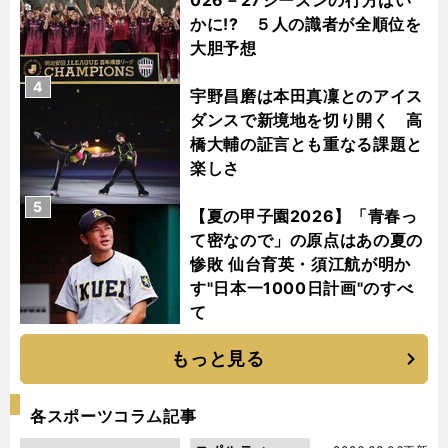
かに!? ５人の識者が全順位を
大胆予想
4
宇野昌磨は本田真凜とのアイス
ダンスで新境地を切り開く 高
橋大輔の証言とも重なる課題と
楽しさ
5
【夏の甲子園2026】「青春っ
て密なので」の原点はあの夏の
惨敗 仙台育英・須江航が明か
す"日本一1000日計画"のすべ
て
もっと見る
各スポーツコラム記事