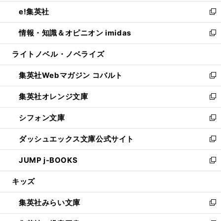
開
ウ
ン
ウ
し
e!集英社
く
で
ド
ィ
い
新
開
ウ
ン
ウ
し
情報・知識＆オピニオン imidas
く
で
ド
ィ
い
新
開
ウ
ン
ウ
し
ライトノベル・ノベライズ
く
で
ド
ィ
い
開
ウ
ン
ウ
集英社Webマガジン コバルト
く
で
ド
ィ
新
開
ウ
ン
し
集英社オレンジ文庫
く
で
ド
い
新
開
ウ
ウ
し
シフォン文庫
く
で
ィ
い
新
開
ン
ウ
し
ダッシュエックス文庫公式サイト
く
ド
ィ
い
新
ウ
ン
ウ
し
JUMP j-BOOKS
で
ド
ィ
い
新
開
ウ
ン
ウ
し
キッズ
く
で
ド
ィ
い
開
ウ
ン
ウ
集英社みらい文庫
く
で
ド
ィ
新
開
ウ
ン
し