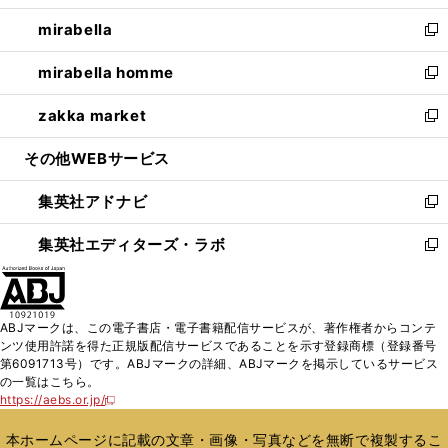
開
ウ
ン
ウ
し
mirabella
く
で
ド
ィ
い
新
開
ウ
ン
ウ
し
mirabella homme
く
で
ド
ィ
い
新
開
ウ
ン
ウ
し
zakka market
く
で
ド
ィ
い
新
開
ウ
ン
ウ
し
その他WEBサービス
く
で
ド
ィ
い
開
ウ
ン
ウ
集英社アドナビ
く
で
ド
ィ
新
開
ウ
ン
し
集英社エディターズ・ラボ
く
で
ド
い
新
開
ウ
ウ
し
く
で
ィ
い
開
ン
ウ
ABJマークは、この電子書店・電子書籍配信サービスが、著作権者からコンテ
く
ド
ィ
ンツ使用許諾を得た正規版配信サービスであることを示す登録商標（登録番号
ウ
ン
第6091713号）です。ABJマークの詳細、ABJマークを掲示しているサービス
で
ド
の一覧はこちら。
開
ウ
https://aebs.or.jp/
新
く
で
し
い
開
本ホームページに記載の文章・画像・写真などを無断で複製するこ