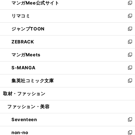
マンガMee公式サイト
く
ド
ィ
い
新
ウ
ン
ウ
し
リマコミ
で
ド
ィ
い
新
開
ウ
ン
ウ
し
ジャンプTOON
く
で
ド
ィ
い
新
開
ウ
ン
ウ
し
ZEBRACK
く
で
ド
ィ
い
新
開
ウ
ン
ウ
し
マンガMeets
く
で
ド
ィ
い
新
開
ウ
ン
ウ
し
S-MANGA
く
で
ド
ィ
い
新
開
ウ
ン
ウ
し
集英社コミック文庫
く
で
ド
ィ
い
新
開
ウ
ン
ウ
し
取材・ファッション
く
で
ド
ィ
い
開
ウ
ン
ウ
ファッション・美容
く
で
ド
ィ
開
ウ
ン
Seventeen
く
で
ド
新
開
ウ
し
non-no
く
で
い
新