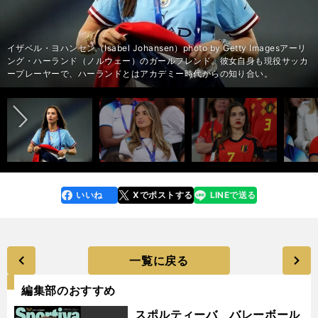
イザベル・ヨハンセン（Isabel Johansen）photo by Getty Imagesアーリ
ング・ハーランド（ノルウェー）のガールフレンド。彼女自身も現役サッカ
前へ
ープレーヤーで、ハーランドとはアカデミー時代からの知り合い。
いいね
Xでポストする
LINEで送る
line
faceboo
x
k
一覧に戻る
編集部のおすすめ
スポルティーバ バレーボール