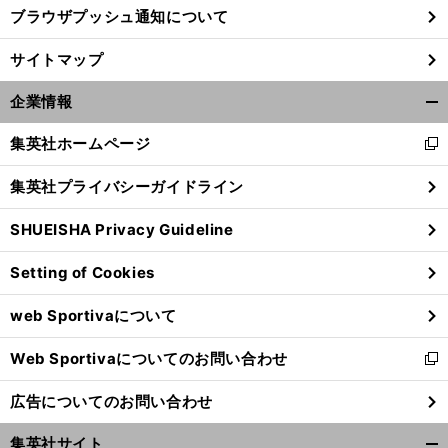
ブラウザプッシュ通知について
サイトマップ
企業情報
開
く/
集英社ホームページ
新
閉
し
じ
集英社プライバシーガイドライン
い
る
ウ
SHUEISHA Privacy Guideline
ィ
ン
Setting of Cookies
ド
ウ
web Sportivaについて
で
開
Web Sportivaについてのお問い合わせ
く
新
し
広告についてのお問い合わせ
い
ウ
集英社サイト
ィ