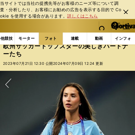
当サイトでは当社の提携先等がお客様のニーズ等について調
査・分析したり、お客様にお勧めの広告を表⽰する⽬的で Co
閉じ
okie を使⽤する場合があります。
詳しくはこちら
る
マイペ
web Sportiva (webスポルティーバ)
検索
メニュ
we
ー
フォトギャラリー
欧州サッカートップスターの美しき
b
ジ
の他競技
モーター
フォト
連載
動画
インフォ
ス
欧州サッカートップスターの美しきパートナ
ポ
ーたち
ル
テ
2023年07月21日 12:30 公開
2024年07月09日 12:24 更新
ィ
ー
バ
次へ