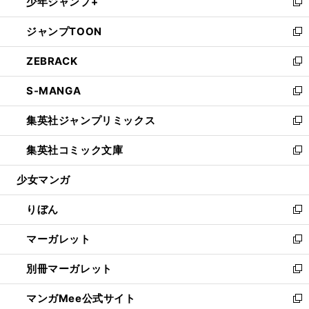
少年ジャンプ+
く
で
ド
ィ
い
新
開
ウ
ン
ウ
し
ジャンプTOON
く
で
ド
ィ
い
新
開
ウ
ン
ウ
し
ZEBRACK
く
で
ド
ィ
い
新
開
ウ
ン
ウ
し
S-MANGA
く
で
ド
ィ
い
新
開
ウ
ン
ウ
し
集英社ジャンプリミックス
く
で
ド
ィ
い
新
開
ウ
ン
ウ
し
集英社コミック文庫
く
で
ド
ィ
い
新
開
ウ
ン
ウ
し
少女マンガ
く
で
ド
ィ
い
開
ウ
ン
ウ
りぼん
く
で
ド
ィ
新
開
ウ
ン
し
マーガレット
く
で
ド
い
新
開
ウ
ウ
し
別冊マーガレット
く
で
ィ
い
新
開
ン
ウ
し
マンガMee公式サイト
く
ド
ィ
い
新