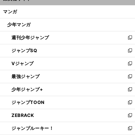
開
ン
く/
マンガ
ド
閉
ウ
じ
少年マンガ
で
る
開
週刊少年ジャンプ
く
新
し
ジャンプSQ
い
新
ウ
し
Vジャンプ
ィ
い
新
ン
ウ
し
最強ジャンプ
ド
ィ
い
新
ウ
ン
ウ
し
少年ジャンプ+
で
ド
ィ
い
新
開
ウ
ン
ウ
し
ジャンプTOON
く
で
ド
ィ
い
新
開
ウ
ン
ウ
し
ZEBRACK
く
で
ド
ィ
い
新
開
ウ
ン
ウ
し
ジャンプルーキー！
く
で
ド
ィ
い
新
開
ウ