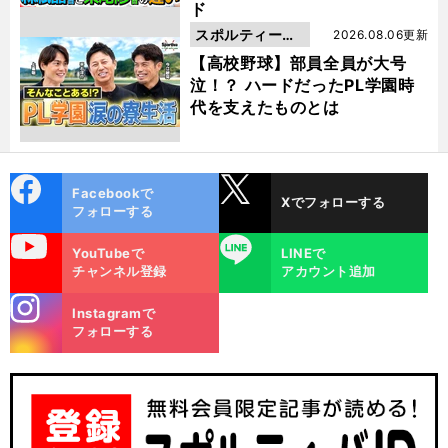
ド
スポルティーバ
2026.08.06更新
動画
【高校野球】部員全員が大号
泣！？ ハードだったPL学園時
代を支えたものとは
cebo
X
Facebookで
Xでフォローする
ok
フォローする
uTube
LINE
YouTubeで
LINEで
チャンネル登録
アカウント追加
stagra
Instagramで
m
フォローする