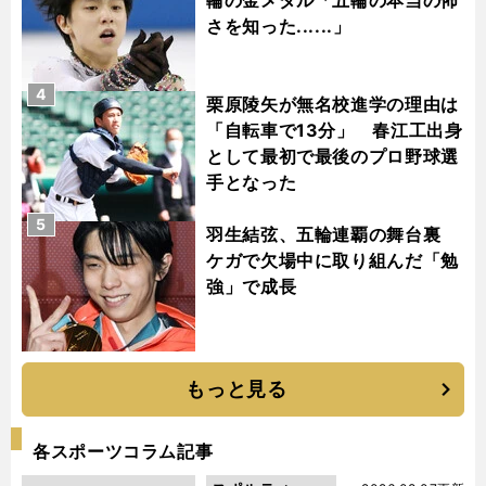
さを知った......」
4
栗原陵矢が無名校進学の理由は
「自転車で13分」 春江工出身
として最初で最後のプロ野球選
手となった
5
羽生結弦、五輪連覇の舞台裏
ケガで欠場中に取り組んだ「勉
強」で成長
もっと見る
各スポーツコラム記事