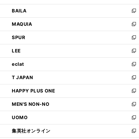
開
ウ
し
BAILA
く
ィ
い
新
ン
ウ
し
MAQUIA
ド
ィ
い
新
ウ
ン
ウ
し
SPUR
で
ド
ィ
い
新
開
ウ
ン
ウ
し
LEE
く
で
ド
ィ
い
新
開
ウ
ン
ウ
し
eclat
く
で
ド
ィ
い
新
開
ウ
ン
ウ
し
T JAPAN
く
で
ド
ィ
い
新
開
ウ
ン
ウ
し
HAPPY PLUS ONE
く
で
ド
ィ
い
新
開
ウ
ン
ウ
し
MEN'S NON-NO
く
で
ド
ィ
い
新
開
ウ
ン
ウ
し
UOMO
く
で
ド
ィ
い
新
開
ウ
ン
ウ
し
集英社オンライン
く
で
ド
ィ
い
新
開
ウ
ン
ウ
し