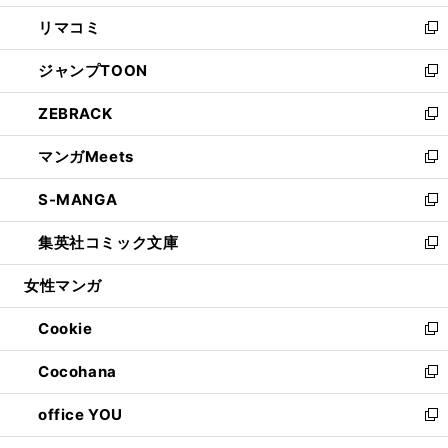
ウ
ン
ウ
し
リマコミ
で
ド
ィ
い
新
開
ウ
ン
ウ
し
ジャンプTOON
く
で
ド
ィ
い
新
開
ウ
ン
ウ
し
ZEBRACK
く
で
ド
ィ
い
新
開
ウ
ン
ウ
し
マンガMeets
く
で
ド
ィ
い
新
開
ウ
ン
ウ
し
S-MANGA
く
で
ド
ィ
い
新
開
ウ
ン
ウ
し
集英社コミック文庫
く
で
ド
ィ
い
新
開
ウ
ン
ウ
し
女性マンガ
く
で
ド
ィ
い
開
ウ
ン
ウ
Cookie
く
で
ド
ィ
新
開
ウ
ン
し
Cocohana
く
で
ド
い
新
開
ウ
ウ
し
office YOU
く
で
ィ
い
新
開
ン
ウ
し