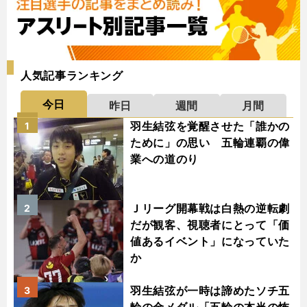
人気記事ランキング
今日
昨日
週間
月間
羽生結弦を覚醒させた「誰かの
1
ために」の思い 五輪連覇の偉
業への道のり
Ｊリーグ開幕戦は白熱の逆転劇
2
だが観客、視聴者にとって「価
値あるイベント」になっていた
か
羽生結弦が一時は諦めたソチ五
3
輪の金メダル「五輪の本当の怖