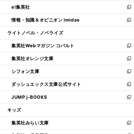
開
ウ
ン
ウ
し
e!集英社
く
で
ド
ィ
い
新
開
ウ
ン
ウ
し
情報・知識＆オピニオン imidas
く
で
ド
ィ
い
新
開
ウ
ン
ウ
し
ライトノベル・ノベライズ
く
で
ド
ィ
い
開
ウ
ン
ウ
集英社Webマガジン コバルト
く
で
ド
ィ
新
開
ウ
ン
し
集英社オレンジ文庫
く
で
ド
い
新
開
ウ
ウ
し
シフォン文庫
く
で
ィ
い
新
開
ン
ウ
し
ダッシュエックス文庫公式サイト
く
ド
ィ
い
新
ウ
ン
ウ
し
JUMP j-BOOKS
で
ド
ィ
い
新
開
ウ
ン
ウ
し
キッズ
く
で
ド
ィ
い
開
ウ
ン
ウ
集英社みらい文庫
く
で
ド
ィ
新
開
ウ
ン
し