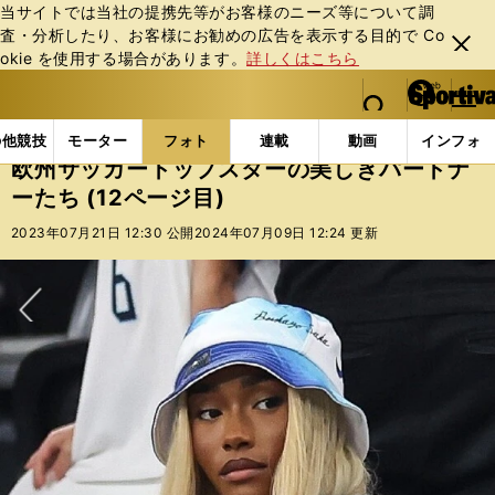
当サイトでは当社の提携先等がお客様のニーズ等について調
査・分析したり、お客様にお勧めの広告を表⽰する⽬的で Co
閉じ
okie を使⽤する場合があります。
詳しくはこちら
る
マイペ
web Sportiva (webスポルティーバ)
検索
メニュ
we
ー
フォトギャラリー
欧州サッカートップスターの美しきパー
b
ジ
の他競技
モーター
フォト
連載
動画
インフォ
ス
欧州サッカートップスターの美しきパートナ
ポ
ーたち (12ページ目)
ル
テ
2023年07月21日 12:30 公開
2024年07月09日 12:24 更新
ィ
ー
バ
次へ