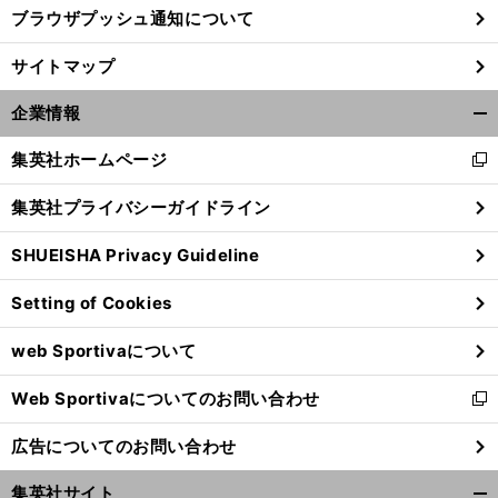
ブラウザプッシュ通知について
サイトマップ
企業情報
開
く/
集英社ホームページ
新
閉
し
じ
集英社プライバシーガイドライン
い
る
ウ
SHUEISHA Privacy Guideline
ィ
ン
Setting of Cookies
ド
ウ
web Sportivaについて
で
開
Web Sportivaについてのお問い合わせ
く
新
し
広告についてのお問い合わせ
い
ウ
集英社サイト
ィ