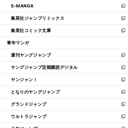
ン
ウ
し
S-MANGA
く
で
ド
ィ
い
新
開
ウ
ン
ウ
し
集英社ジャンプリミックス
く
で
ド
ィ
い
新
開
ウ
ン
ウ
し
集英社コミック文庫
く
で
ド
ィ
い
新
開
ウ
ン
ウ
し
青年マンガ
く
で
ド
ィ
い
開
ウ
ン
ウ
週刊ヤングジャンプ
く
で
ド
ィ
新
開
ウ
ン
し
ヤングジャンプ定期購読デジタル
く
で
ド
い
新
開
ウ
ウ
し
ヤンジャン！
く
で
ィ
い
新
開
ン
ウ
し
となりのヤングジャンプ
く
ド
ィ
い
新
ウ
ン
ウ
し
グランドジャンプ
で
ド
ィ
い
新
開
ウ
ン
ウ
し
ウルトラジャンプ
く
で
ド
ィ
い
新
開
ウ
ン
ウ
し