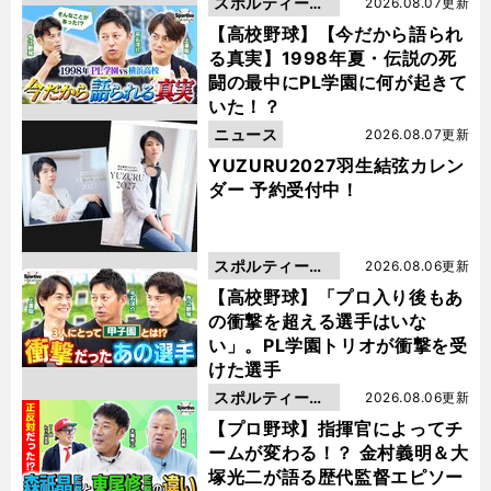
スポルティーバ
2026.08.07更新
動画
【高校野球】【今だから語られ
る真実】1998年夏・伝説の死
闘の最中にPL学園に何が起きて
いた！？
ニュース
2026.08.07更新
YUZURU2027羽生結弦カレン
ダー 予約受付中！
スポルティーバ
2026.08.06更新
動画
【高校野球】「プロ入り後もあ
の衝撃を超える選手はいな
い」。PL学園トリオが衝撃を受
けた選手
スポルティーバ
2026.08.06更新
動画
【プロ野球】指揮官によってチ
ームが変わる！？ 金村義明＆大
塚光二が語る歴代監督エピソー