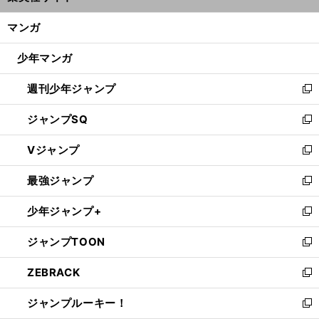
開
ン
く/
マンガ
ド
閉
ウ
じ
少年マンガ
で
る
開
週刊少年ジャンプ
く
新
し
ジャンプSQ
い
新
ウ
し
Vジャンプ
ィ
い
新
ン
ウ
し
最強ジャンプ
ド
ィ
い
新
ウ
ン
ウ
し
少年ジャンプ+
で
ド
ィ
い
新
開
ウ
ン
ウ
し
ジャンプTOON
く
で
ド
ィ
い
新
開
ウ
ン
ウ
し
ZEBRACK
く
で
ド
ィ
い
新
開
ウ
ン
ウ
し
ジャンプルーキー！
く
で
ド
ィ
い
新
開
ウ