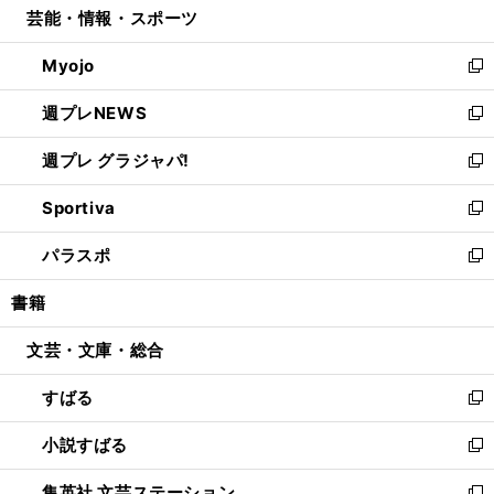
芸能・情報・スポーツ
く
で
ド
ィ
い
開
ウ
ン
ウ
Myojo
く
で
ド
ィ
新
開
ウ
ン
し
週プレNEWS
く
で
ド
い
新
開
ウ
ウ
し
週プレ グラジャパ!
く
で
ィ
い
新
開
ン
ウ
し
Sportiva
く
ド
ィ
い
新
ウ
ン
ウ
し
パラスポ
で
ド
ィ
い
新
開
ウ
ン
ウ
し
書籍
く
で
ド
ィ
い
開
ウ
ン
ウ
文芸・文庫・総合
く
で
ド
ィ
開
ウ
ン
すばる
く
で
ド
新
開
ウ
し
小説すばる
く
で
い
新
開
ウ
し
集英社 文芸ステーション
く