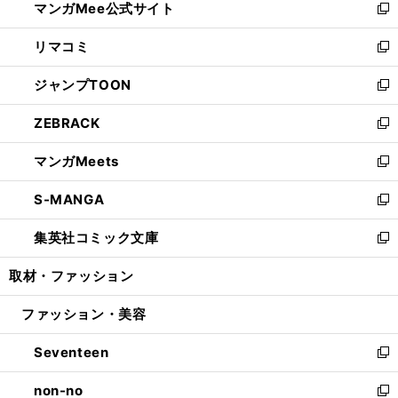
マンガMee公式サイト
く
ド
ィ
い
新
ウ
ン
ウ
し
リマコミ
で
ド
ィ
い
新
開
ウ
ン
ウ
し
ジャンプTOON
く
で
ド
ィ
い
新
開
ウ
ン
ウ
し
ZEBRACK
く
で
ド
ィ
い
新
開
ウ
ン
ウ
し
マンガMeets
く
で
ド
ィ
い
新
開
ウ
ン
ウ
し
S-MANGA
く
で
ド
ィ
い
新
開
ウ
ン
ウ
し
集英社コミック文庫
く
で
ド
ィ
い
新
開
ウ
ン
ウ
し
取材・ファッション
く
で
ド
ィ
い
開
ウ
ン
ウ
ファッション・美容
く
で
ド
ィ
開
ウ
ン
Seventeen
く
で
ド
新
開
ウ
し
non-no
く
で
い
新