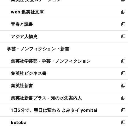
ィ
い
新
ン
ウ
し
web 集英社文庫
ド
ィ
い
新
ウ
ン
ウ
し
青春と読書
で
ド
ィ
い
新
開
ウ
ン
ウ
し
アジア人物史
く
で
ド
ィ
い
新
開
ウ
ン
ウ
し
学芸・ノンフィクション・新書
く
で
ド
ィ
い
開
ウ
ン
ウ
集英社学芸部 - 学芸・ノンフィクション
く
で
ド
ィ
新
開
ウ
ン
し
集英社ビジネス書
く
で
ド
い
新
開
ウ
ウ
し
集英社新書
く
で
ィ
い
新
開
ン
ウ
し
集英社新書プラス - 知の水先案内人
く
ド
ィ
い
新
ウ
ン
ウ
し
1日5分で、明日は変わる よみタイ yomitai
で
ド
ィ
い
新
開
ウ
ン
ウ
し
kotoba
く
で
ド
ィ
い
新