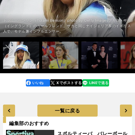
トラミ・ベンソン（Tolami Benson）photo by Getty Imagesブカヨ・サカ
（イングランド）のガールフレンド。サカと同じナイジェリア系のイギリス
前へ
人で、モデル兼インフルエンサー。
いいね
Xでポストする
LINEで送る
line
faceboo
x
k
一覧に戻る
編集部のおすすめ
スポルティーバ バレーボール