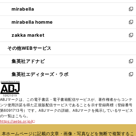
開
ウ
ン
ウ
し
mirabella
く
で
ド
ィ
い
新
開
ウ
ン
ウ
し
mirabella homme
く
で
ド
ィ
い
新
開
ウ
ン
ウ
し
zakka market
く
で
ド
ィ
い
新
開
ウ
ン
ウ
し
その他WEBサービス
く
で
ド
ィ
い
開
ウ
ン
ウ
集英社アドナビ
く
で
ド
ィ
新
開
ウ
ン
し
集英社エディターズ・ラボ
く
で
ド
い
新
開
ウ
ウ
し
く
で
ィ
い
開
ン
ウ
ABJマークは、この電子書店・電子書籍配信サービスが、著作権者からコンテ
く
ド
ィ
ンツ使用許諾を得た正規版配信サービスであることを示す登録商標（登録番号
ウ
ン
第6091713号）です。ABJマークの詳細、ABJマークを掲示しているサービス
で
ド
の一覧はこちら。
開
ウ
https://aebs.or.jp/
新
く
で
し
い
開
本ホームページに記載の文章・画像・写真などを無断で複製するこ