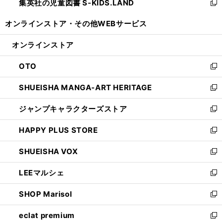
集英社の児童図書 S-KIDS.LAND
く
で
ド
い
新
開
ウ
ウ
し
オンラインストア・
その他WEBサービス
く
で
ィ
い
開
ン
ウ
オンラインストア
く
ド
ィ
ウ
ン
OTO
で
ド
新
開
ウ
し
SHUEISHA MANGA-ART HERITAGE
く
で
い
新
開
ウ
し
ジャンプキャラクターズストア
く
ィ
い
新
ン
ウ
し
HAPPY PLUS STORE
ド
ィ
い
新
ウ
ン
ウ
し
SHUEISHA VOX
で
ド
ィ
い
新
開
ウ
ン
ウ
し
LEEマルシェ
く
で
ド
ィ
い
新
開
ウ
ン
ウ
し
SHOP Marisol
く
で
ド
ィ
い
新
開
ウ
ン
ウ
し
eclat premium
く
で
ド
ィ
い
新