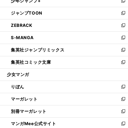
少年ジャンプ+
く
で
ド
ィ
い
新
開
ウ
ン
ウ
し
ジャンプTOON
く
で
ド
ィ
い
新
開
ウ
ン
ウ
し
ZEBRACK
く
で
ド
ィ
い
新
開
ウ
ン
ウ
し
S-MANGA
く
で
ド
ィ
い
新
開
ウ
ン
ウ
し
集英社ジャンプリミックス
く
で
ド
ィ
い
新
開
ウ
ン
ウ
し
集英社コミック文庫
く
で
ド
ィ
い
新
開
ウ
ン
ウ
し
少女マンガ
く
で
ド
ィ
い
開
ウ
ン
ウ
りぼん
く
で
ド
ィ
新
開
ウ
ン
し
マーガレット
く
で
ド
い
新
開
ウ
ウ
し
別冊マーガレット
く
で
ィ
い
新
開
ン
ウ
し
マンガMee公式サイト
く
ド
ィ
い
新