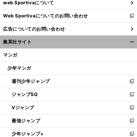
web Sportivaについて
で
開
Web Sportivaについてのお問い合わせ
く
新
し
広告についてのお問い合わせ
い
ウ
集英社サイト
ィ
開
ン
く/
マンガ
ド
閉
ウ
じ
少年マンガ
で
る
開
週刊少年ジャンプ
く
新
し
ジャンプSQ
い
新
ウ
し
Vジャンプ
ィ
い
新
ン
ウ
し
最強ジャンプ
ド
ィ
い
新
ウ
ン
ウ
し
少年ジャンプ+
で
ド
ィ
い
新