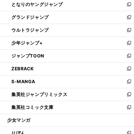
となりのヤングジャンプ
く
ド
ィ
い
新
ウ
ン
ウ
し
グランドジャンプ
で
ド
ィ
い
新
開
ウ
ン
ウ
し
ウルトラジャンプ
く
で
ド
ィ
い
新
開
ウ
ン
ウ
し
少年ジャンプ+
く
で
ド
ィ
い
新
開
ウ
ン
ウ
し
ジャンプTOON
く
で
ド
ィ
い
新
開
ウ
ン
ウ
し
ZEBRACK
く
で
ド
ィ
い
新
開
ウ
ン
ウ
し
S-MANGA
く
で
ド
ィ
い
新
開
ウ
ン
ウ
し
集英社ジャンプリミックス
く
で
ド
ィ
い
新
開
ウ
ン
ウ
し
集英社コミック文庫
く
で
ド
ィ
い
新
開
ウ
ン
ウ
し
少女マンガ
く
で
ド
ィ
い
開
ウ
ン
ウ
りぼん
く
で
ド
ィ