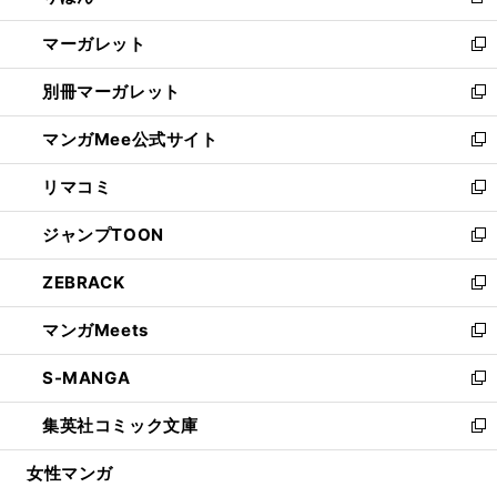
新
開
ウ
ン
し
マーガレット
く
で
ド
い
新
開
ウ
ウ
し
別冊マーガレット
く
で
ィ
い
新
開
ン
ウ
し
マンガMee公式サイト
く
ド
ィ
い
新
ウ
ン
ウ
し
リマコミ
で
ド
ィ
い
新
開
ウ
ン
ウ
し
ジャンプTOON
く
で
ド
ィ
い
新
開
ウ
ン
ウ
し
ZEBRACK
く
で
ド
ィ
い
新
開
ウ
ン
ウ
し
マンガMeets
く
で
ド
ィ
い
新
開
ウ
ン
ウ
し
S-MANGA
く
で
ド
ィ
い
新
開
ウ
ン
ウ
し
集英社コミック文庫
く
で
ド
ィ
い
新
開
ウ
ン
ウ
し
女性マンガ
く
で
ド
ィ
い
開