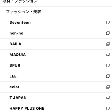
取材・ファッション
く
で
ド
ィ
い
開
ウ
ン
ウ
ファッション・美容
く
で
ド
ィ
開
ウ
ン
Seventeen
く
で
ド
新
開
ウ
し
non-no
く
で
い
新
開
ウ
し
BAILA
く
ィ
い
新
ン
ウ
し
MAQUIA
ド
ィ
い
新
ウ
ン
ウ
し
SPUR
で
ド
ィ
い
新
開
ウ
ン
ウ
し
LEE
く
で
ド
ィ
い
新
開
ウ
ン
ウ
し
eclat
く
で
ド
ィ
い
新
開
ウ
ン
ウ
し
T JAPAN
く
で
ド
ィ
い
新
開
ウ
ン
ウ
し
HAPPY PLUS ONE
く
で
ド
ィ
い
新