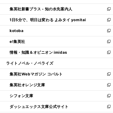
開
ン
ウ
し
集英社新書プラス - 知の水先案内人
く
ド
ィ
い
新
ウ
ン
ウ
し
1日5分で、明日は変わる よみタイ yomitai
で
ド
ィ
い
新
開
ウ
ン
ウ
し
kotoba
く
で
ド
ィ
い
新
開
ウ
ン
ウ
し
e!集英社
く
で
ド
ィ
い
新
開
ウ
ン
ウ
し
情報・知識＆オピニオン imidas
く
で
ド
ィ
い
新
開
ウ
ン
ウ
し
ライトノベル・ノベライズ
く
で
ド
ィ
い
開
ウ
ン
ウ
集英社Webマガジン コバルト
く
で
ド
ィ
新
開
ウ
ン
し
集英社オレンジ文庫
く
で
ド
い
新
開
ウ
ウ
し
シフォン文庫
く
で
ィ
い
新
開
ン
ウ
し
ダッシュエックス文庫公式サイト
く
ド
ィ
い
新
ウ
ン
ウ
し