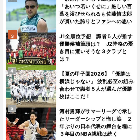
「あいつ若いくせに」厳しい言
葉を浴びせられるも佐藤慎太郎
が貫いた誇りとファンへの思い
J1全順位予想 識者５人が推す
3
優勝候補筆頭は？ J2降格の憂
き目に遭いそうな３クラブと
は？
4
【夏の甲子園2026】「優勝は
横浜じゃない」 波乱必至の組み
合わせで識者５人が選んだ優勝
校はここだ！
5
河村勇輝がサマーリーグで示し
たリーダーシップと悔し涙 ２
年ぶりの日本代表の舞台を糧に
３年目のNBA挑戦は続く