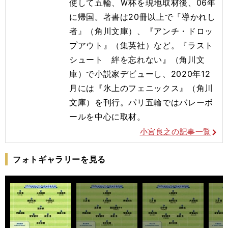
使して五輪、Ｗ杯を現地取材後、06年
に帰国。著書は20冊以上で『導かれし
者』（角川文庫）、『アンチ・ドロッ
プアウト』（集英社）など。『ラスト
シュート 絆を忘れない』（角川文
庫）で小説家デビューし、2020年12
月には『氷上のフェニックス』（角川
文庫）を刊行。
パリ五輪ではバレーボ
ールを
中心に取材。
小宮良之の記事一覧
フォトギャラリーを見る