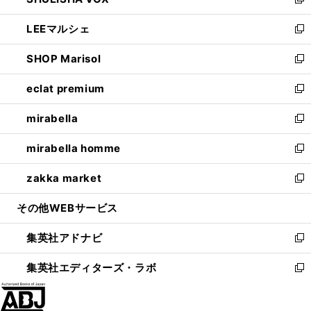
ィ
い
新
開
ウ
ン
ウ
し
LEEマルシェ
く
で
ド
ィ
い
新
開
ウ
ン
ウ
し
SHOP Marisol
く
で
ド
ィ
い
新
開
ウ
ン
ウ
し
eclat premium
く
で
ド
ィ
い
新
開
ウ
ン
ウ
し
mirabella
く
で
ド
ィ
い
新
開
ウ
ン
ウ
し
mirabella homme
く
で
ド
ィ
い
新
開
ウ
ン
ウ
し
zakka market
く
で
ド
ィ
い
新
開
ウ
ン
ウ
し
その他WEBサービス
く
で
ド
ィ
い
開
ウ
ン
ウ
集英社アドナビ
く
で
ド
ィ
新
開
ウ
ン
し
集英社エディターズ・ラボ
く
で
ド
い
新
開
ウ
ウ
し
く
で
ィ
い