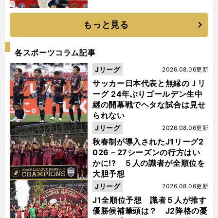
もっと見る
各スポーツコラム記事
Jリーグ
2026.08.06更新
サッカー日本代表と無縁のＪリ
ーグ 24年ぶりゴールデン生中
継の開幕戦でヘタな試合は見せ
られない
Jリーグ
2026.08.06更新
秋春制が導入されたJ1リーグ2
026－27シーズンの行方はい
かに!? ５人の識者が全順位を
大胆予想
Jリーグ
2026.08.06更新
J1全順位予想 識者５人が推す
優勝候補筆頭は？ J2降格の憂