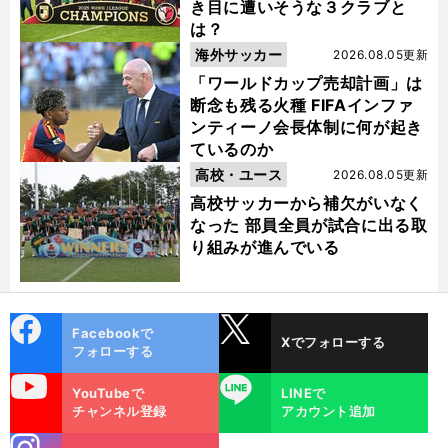
き目に遭いそうな３クラブと
は？
海外サッカー
2026.08.05更新
「ワールドカップ売却計画」は
断念も残る火種 FIFAインファ
ンティーノ会長体制に何が起き
ているのか
高校・ユース
2026.08.05更新
高校サッカーから補欠がいなく
なった 部員全員が試合に出る取
り組みが進んでいる
cebo
X
Facebookで
Xでフォローする
ok
フォローする
uTube
LINE
YouTubeで
LINEで
チャンネル登録
アカウント追加
stagra