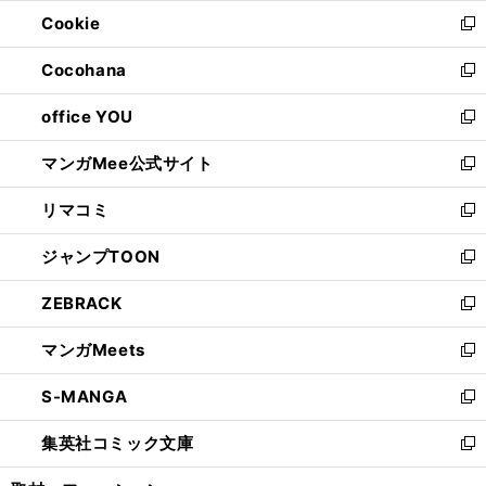
ウ
ン
ウ
Cookie
く
で
ド
ィ
新
開
ウ
ン
し
Cocohana
く
で
ド
い
新
開
ウ
ウ
し
office YOU
く
で
ィ
い
新
開
ン
ウ
し
マンガMee公式サイト
く
ド
ィ
い
新
ウ
ン
ウ
し
リマコミ
で
ド
ィ
い
新
開
ウ
ン
ウ
し
ジャンプTOON
く
で
ド
ィ
い
新
開
ウ
ン
ウ
し
ZEBRACK
く
で
ド
ィ
い
新
開
ウ
ン
ウ
し
マンガMeets
く
で
ド
ィ
い
新
開
ウ
ン
ウ
し
S-MANGA
く
で
ド
ィ
い
新
開
ウ
ン
ウ
し
集英社コミック文庫
く
で
ド
ィ
い
新
開
ウ
ン
ウ
し