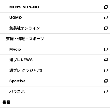
開
ウ
ン
ウ
し
MEN'S NON-NO
く
で
ド
ィ
い
新
開
ウ
ン
ウ
し
UOMO
く
で
ド
ィ
い
新
開
ウ
ン
ウ
し
集英社オンライン
く
で
ド
ィ
い
新
開
ウ
ン
ウ
し
芸能・情報・スポーツ
く
で
ド
ィ
い
開
ウ
ン
ウ
Myojo
く
で
ド
ィ
新
開
ウ
ン
し
週プレNEWS
く
で
ド
い
新
開
ウ
ウ
し
週プレ グラジャパ!
く
で
ィ
い
新
開
ン
ウ
し
Sportiva
く
ド
ィ
い
新
ウ
ン
ウ
し
パラスポ
で
ド
ィ
い
新
開
ウ
ン
ウ
し
書籍
く
で
ド
ィ
い
開
ウ
ン
ウ