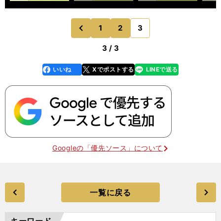
1
2
3
のページへ
前
3 / 3
いいね
Xでポストする
LINEで送る
line
faceboo
x
k
Googleの「優先ソース」について
一覧に戻る
キーワード