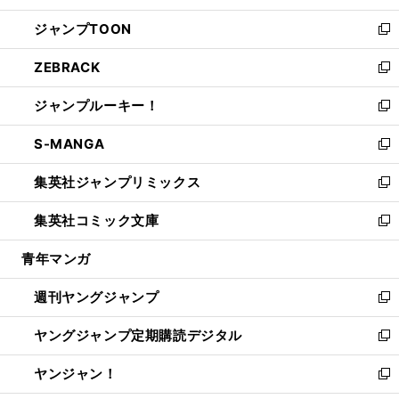
開
ウ
ン
ウ
し
ジャンプTOON
く
で
ド
ィ
い
新
開
ウ
ン
ウ
し
ZEBRACK
く
で
ド
ィ
い
新
開
ウ
ン
ウ
し
ジャンプルーキー！
く
で
ド
ィ
い
新
開
ウ
ン
ウ
し
S-MANGA
く
で
ド
ィ
い
新
開
ウ
ン
ウ
し
集英社ジャンプリミックス
く
で
ド
ィ
い
新
開
ウ
ン
ウ
し
集英社コミック文庫
く
で
ド
ィ
い
新
開
ウ
ン
ウ
し
青年マンガ
く
で
ド
ィ
い
開
ウ
ン
ウ
週刊ヤングジャンプ
く
で
ド
ィ
新
開
ウ
ン
し
ヤングジャンプ定期購読デジタル
く
で
ド
い
新
開
ウ
ウ
し
ヤンジャン！
く
で
ィ
い
新
開
ン
ウ
し