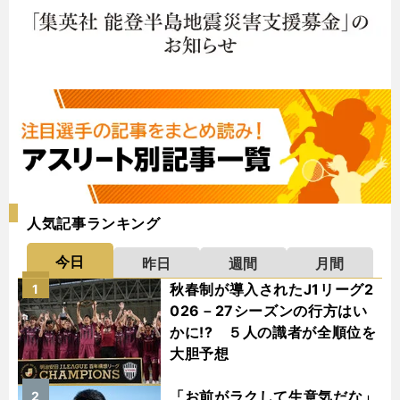
人気記事ランキング
今日
昨日
週間
月間
秋春制が導入されたJ1リーグ2
1
026－27シーズンの行方はい
かに!? ５人の識者が全順位を
大胆予想
「お前がラクして生意気だな」
2