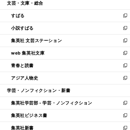
文芸・文庫・総合
く
で
ド
ィ
開
ウ
ン
すばる
く
で
ド
新
開
ウ
し
小説すばる
く
で
い
新
開
ウ
し
集英社 文芸ステーション
く
ィ
い
新
ン
ウ
し
web 集英社文庫
ド
ィ
い
新
ウ
ン
ウ
し
青春と読書
で
ド
ィ
い
新
開
ウ
ン
ウ
し
アジア人物史
く
で
ド
ィ
い
新
開
ウ
ン
ウ
し
学芸・ノンフィクション・新書
く
で
ド
ィ
い
開
ウ
ン
ウ
集英社学芸部 - 学芸・ノンフィクション
く
で
ド
ィ
新
開
ウ
ン
し
集英社ビジネス書
く
で
ド
い
新
開
ウ
ウ
し
集英社新書
く
で
ィ
い
新