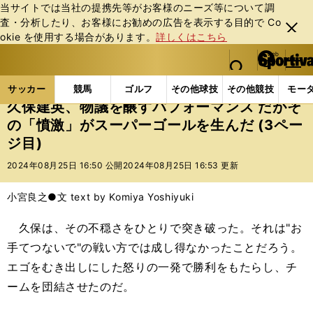
当サイトでは当社の提携先等がお客様のニーズ等について調
査・分析したり、お客様にお勧めの広告を表⽰する⽬的で Co
閉じ
okie を使⽤する場合があります。
詳しくはこちら
る
マイペ
web Sportiva (webスポルティーバ)
検索
メニュ
we
ー
サッカーの記事一覧
海外サッカー
海外サッカー
b
ジ
サッカー
競馬
ゴルフ
その他球技
その他競技
モー
ス
久保建英、物議を醸すパフォーマンス だがそ
ポ
の「憤激」がスーパーゴールを生んだ (3ペー
ル
ジ目)
テ
ィ
2024年08月25日 16:50 公開
2024年08月25日 16:53 更新
ー
バ
小宮良之●文 text by Komiya Yoshiyuki
久保は、その不穏さをひとりで突き破った。それは"お
手てつないで"の戦い方では成し得なかったことだろう。
エゴをむき出しにした怒りの一発で勝利をもたらし、チ
ームを団結させたのだ。