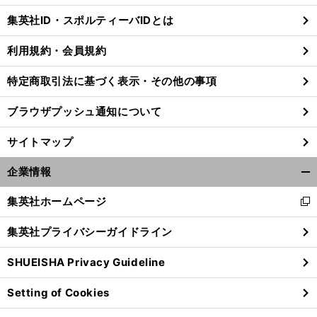
じ
集英社ID・スポルティーバIDとは
る
利用規約・会員規約
特定商取引法に基づく表示・その他の事項
ブラウザプッシュ通知について
サイトマップ
企業情報
開
く/
集英社ホームページ
新
閉
し
じ
集英社プライバシーガイドライン
い
る
プ
・
？
ウ
レミアリーグ最注目選手はチェルシーのコール
パーマー
驚異的な得点関与数の要因は
SHUEISHA Privacy Guideline
ィ
ン
Setting of Cookies
ド
ウ