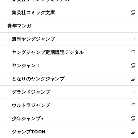
い
新
開
ウ
ン
ウ
し
集英社コミック文庫
く
で
ド
ィ
い
新
開
ウ
ン
ウ
し
青年マンガ
く
で
ド
ィ
い
開
ウ
ン
ウ
週刊ヤングジャンプ
く
で
ド
ィ
新
開
ウ
ン
し
ヤングジャンプ定期購読デジタル
く
で
ド
い
新
開
ウ
ウ
し
ヤンジャン！
く
で
ィ
い
新
開
ン
ウ
し
となりのヤングジャンプ
く
ド
ィ
い
新
ウ
ン
ウ
し
グランドジャンプ
で
ド
ィ
い
新
開
ウ
ン
ウ
し
ウルトラジャンプ
く
で
ド
ィ
い
新
開
ウ
ン
ウ
し
少年ジャンプ+
く
で
ド
ィ
い
新
開
ウ
ン
ウ
し
ジャンプTOON
く
で
ド
ィ
い
新