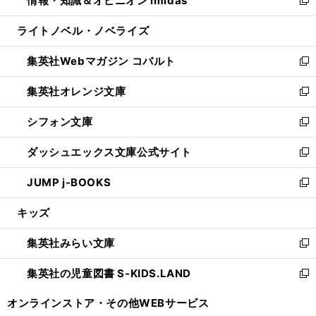
情報・知識＆オピニオン imidas
で
ド
ィ
い
新
開
ウ
ン
ウ
し
ライトノベル・ノベライズ
く
で
ド
ィ
い
開
ウ
ン
ウ
集英社Webマガジン コバルト
く
で
ド
ィ
新
開
ウ
ン
し
集英社オレンジ文庫
く
で
ド
い
新
開
ウ
ウ
し
シフォン文庫
く
で
ィ
い
新
開
ン
ウ
し
ダッシュエックス文庫公式サイト
く
ド
ィ
い
新
ウ
ン
ウ
し
JUMP j-BOOKS
で
ド
ィ
い
新
開
ウ
ン
ウ
し
キッズ
く
で
ド
ィ
い
開
ウ
ン
ウ
集英社みらい文庫
く
で
ド
ィ
新
開
ウ
ン
し
集英社の児童図書 S-KIDS.LAND
く
で
ド
い
新
開
ウ
ウ
し
オンラインストア・
その他WEBサービス
く
で
ィ
い