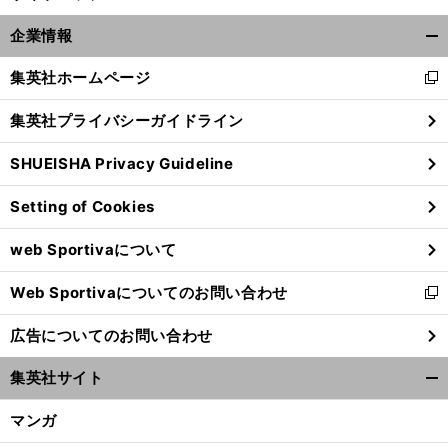
企業情報
開
く/
集英社ホームページ
新
閉
し
じ
集英社プライバシーガイドライン
い
る
ウ
SHUEISHA Privacy Guideline
ィ
ン
Setting of Cookies
ド
ウ
web Sportivaについて
で
開
Web Sportivaについてのお問い合わせ
く
新
し
広告についてのお問い合わせ
い
ウ
集英社サイト
ィ
開
ン
く/
マンガ
ド
閉
ウ