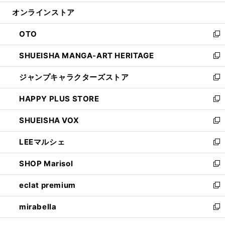
開
ン
ウ
オンラインストア
く
ド
ィ
ウ
ン
OTO
で
ド
新
開
ウ
し
SHUEISHA MANGA-ART HERITAGE
く
で
い
新
開
ウ
し
ジャンプキャラクターズストア
く
ィ
い
新
ン
ウ
し
HAPPY PLUS STORE
ド
ィ
い
新
ウ
ン
ウ
し
SHUEISHA VOX
で
ド
ィ
い
新
開
ウ
ン
ウ
し
LEEマルシェ
く
で
ド
ィ
い
新
開
ウ
ン
ウ
し
SHOP Marisol
く
で
ド
ィ
い
新
開
ウ
ン
ウ
し
eclat premium
く
で
ド
ィ
い
新
開
ウ
ン
ウ
し
mirabella
く
で
ド
ィ
い
新
開
ウ
ン
ウ
し