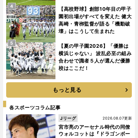
4
【高校野球】創部10年目の甲子
園初出場がすべてを変えた 健大
高崎・青栁監督が語る「機動破
壊」はこうして生まれた
5
【夏の甲子園2026】「優勝は
横浜じゃない」 波乱必至の組み
合わせで識者５人が選んだ優勝
校はここだ！
もっと見る
各スポーツコラム記事
Jリーグ
2026.08.07更新
宮市亮のアーセナル時代の同僚
ウォルコットは『ドラゴンボー