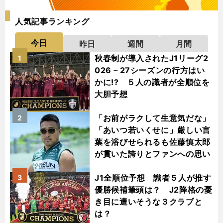
人気記事ランキング
今日
昨日
週間
月間
秋春制が導入されたJ1リーグ2
1
026－27シーズンの行方はい
かに!? ５人の識者が全順位を
大胆予想
「お前がラクして生意気だな」
2
「あいつ若いくせに」厳しい言
葉を浴びせられるも佐藤慎太郎
が貫いた誇りとファンへの思い
J1全順位予想 識者５人が推す
3
優勝候補筆頭は？ J2降格の憂
き目に遭いそうな３クラブと
は？