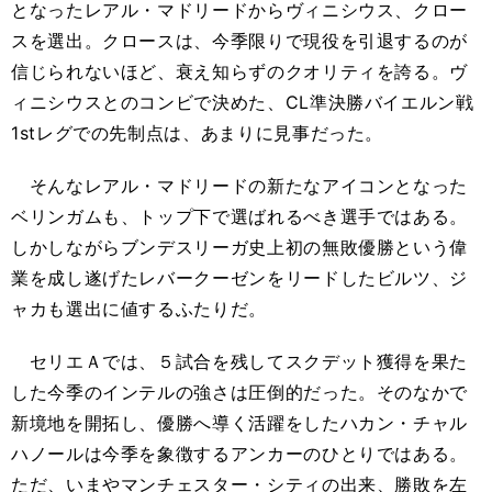
となったレアル・マドリードからヴィニシウス、クロー
スを選出。クロースは、今季限りで現役を引退するのが
信じられないほど、衰え知らずのクオリティを誇る。ヴ
ィニシウスとのコンビで決めた、CL準決勝バイエルン戦
1stレグでの先制点は、あまりに見事だった。
そんなレアル・マドリードの新たなアイコンとなった
ベリンガムも、トップ下で選ばれるべき選手ではある。
しかしながらブンデスリーガ史上初の無敗優勝という偉
業を成し遂げたレバークーゼンをリードしたビルツ、ジ
ャカも選出に値するふたりだ。
セリエＡでは、５試合を残してスクデット獲得を果た
した今季のインテルの強さは圧倒的だった。そのなかで
新境地を開拓し、優勝へ導く活躍をしたハカン・チャル
ハノールは今季を象徴するアンカーのひとりではある。
ただ、いまやマンチェスター・シティの出来、勝敗を左