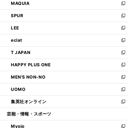
MAQUIA
ド
ィ
い
新
ウ
ン
ウ
し
SPUR
で
ド
ィ
い
新
開
ウ
ン
ウ
し
LEE
く
で
ド
ィ
い
新
開
ウ
ン
ウ
し
eclat
く
で
ド
ィ
い
新
開
ウ
ン
ウ
し
T JAPAN
く
で
ド
ィ
い
新
開
ウ
ン
ウ
し
HAPPY PLUS ONE
く
で
ド
ィ
い
新
開
ウ
ン
ウ
し
MEN'S NON-NO
く
で
ド
ィ
い
新
開
ウ
ン
ウ
し
UOMO
く
で
ド
ィ
い
新
開
ウ
ン
ウ
し
集英社オンライン
く
で
ド
ィ
い
新
開
ウ
ン
ウ
し
芸能・情報・スポーツ
く
で
ド
ィ
い
開
ウ
ン
ウ
Myojo
く
で
ド
ィ
新