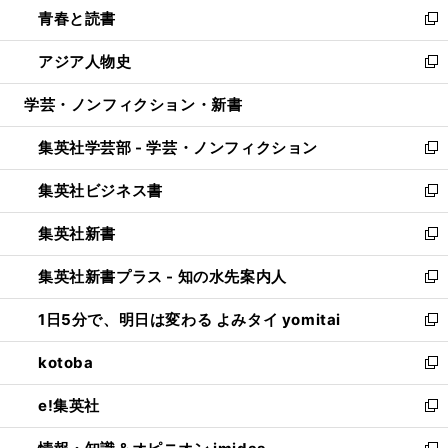
し
青春と読書
で
ド
ィ
い
新
開
ウ
ン
ウ
し
アジア人物史
く
で
ド
ィ
い
新
開
ウ
ン
ウ
し
学芸・ノンフィクション・新書
く
で
ド
ィ
い
開
ウ
ン
ウ
集英社学芸部 - 学芸・ノンフィクション
く
で
ド
ィ
新
開
ウ
ン
し
集英社ビジネス書
く
で
ド
い
新
開
ウ
ウ
し
集英社新書
く
で
ィ
い
新
開
ン
ウ
し
集英社新書プラス - 知の水先案内人
く
ド
ィ
い
新
ウ
ン
ウ
し
1日5分で、明日は変わる よみタイ yomitai
で
ド
ィ
い
新
開
ウ
ン
ウ
し
kotoba
く
で
ド
ィ
い
新
開
ウ
ン
ウ
し
e!集英社
く
で
ド
ィ
い
新
開
ウ
ン
ウ
し
く