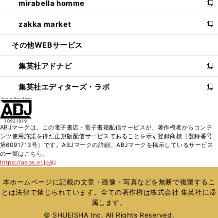
mirabella homme
く
で
ド
ィ
い
新
開
ウ
ン
ウ
し
zakka market
く
で
ド
ィ
い
新
開
ウ
ン
ウ
し
その他WEBサービス
く
で
ド
ィ
い
開
ウ
ン
ウ
集英社アドナビ
く
で
ド
ィ
新
開
ウ
ン
し
集英社エディターズ・ラボ
く
で
ド
い
新
開
ウ
ウ
し
く
で
ィ
い
開
ン
ウ
ABJマークは、この電子書店・電子書籍配信サービスが、著作権者からコンテ
く
ド
ィ
ンツ使用許諾を得た正規版配信サービスであることを示す登録商標（登録番号
ウ
ン
第6091713号）です。ABJマークの詳細、ABJマークを掲示しているサービス
で
ド
の一覧はこちら。
開
ウ
https://aebs.or.jp/
新
く
で
し
い
開
本ホームページに記載の文章・画像・写真などを無断で複製するこ
ウ
く
とは法律で禁じられています。全ての著作権は株式会社 集英社に帰
ィ
属します。
ン
ド
© SHUEISHA Inc. All Rights Reserved.