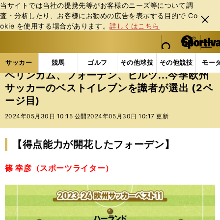
当サイトでは当社の提携先等がお客様のニーズ等について調
査・分析したり、お客様にお勧めの広告を表⽰する⽬的で Co
閉じ
okie を使⽤する場合があります。
詳しくはこちら
る
マイペ
web Sportiva (webスポルティーバ)
検索
メニュ
we
ー
サッカーの記事一覧
海外サッカー
海外サッカー
b
ジ
サッカー
競馬
ゴルフ
その他球技
その他競技
モー
ス
ベリンガム、フォーデン、ビルツ...今季欧州
ポ
サッカーのベストイレブンを識者が選出 (2ペ
ル
ージ目)
テ
ィ
2024年05月30日 10:15 公開
2024年05月30日 10:17 更新
ー
バ
【得点能力が開花したフォーデン】
篠 幸彦（スポーツライター）