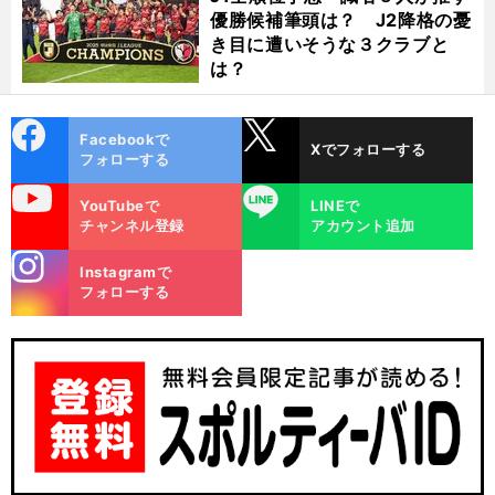
優勝候補筆頭は？ J2降格の憂
き目に遭いそうな３クラブと
は？
cebo
X
Facebookで
Xでフォローする
ok
フォローする
uTube
LINE
YouTubeで
LINEで
チャンネル登録
アカウント追加
stagra
Instagramで
m
フォローする