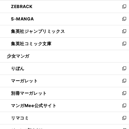
開
ウ
ン
ウ
し
ZEBRACK
く
で
ド
ィ
い
新
開
ウ
ン
ウ
し
S-MANGA
く
で
ド
ィ
い
新
開
ウ
ン
ウ
し
集英社ジャンプリミックス
く
で
ド
ィ
い
新
開
ウ
ン
ウ
し
集英社コミック文庫
く
で
ド
ィ
い
新
開
ウ
ン
ウ
し
少女マンガ
く
で
ド
ィ
い
開
ウ
ン
ウ
りぼん
く
で
ド
ィ
新
開
ウ
ン
し
マーガレット
く
で
ド
い
新
開
ウ
ウ
し
別冊マーガレット
く
で
ィ
い
新
開
ン
ウ
し
マンガMee公式サイト
く
ド
ィ
い
新
ウ
ン
ウ
し
リマコミ
で
ド
ィ
い
新
開
ウ
ン
ウ
し