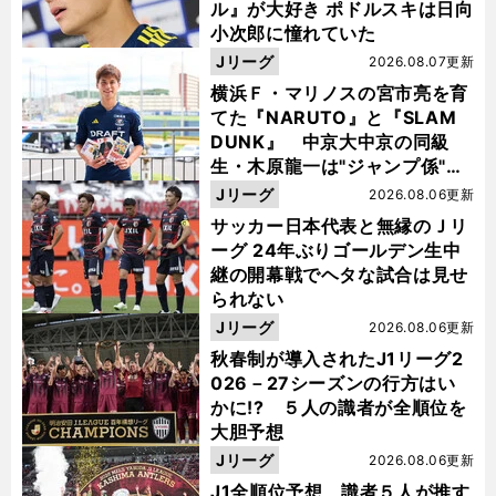
ル』が大好き ポドルスキは日向
小次郎に憧れていた
Jリーグ
2026.08.07更新
横浜Ｆ・マリノスの宮市亮を育
てた『NARUTO』と『SLAM
DUNK』 中京大中京の同級
生・木原龍一は"ジャンプ係"だ
った
Jリーグ
2026.08.06更新
サッカー日本代表と無縁のＪリ
ーグ 24年ぶりゴールデン生中
継の開幕戦でヘタな試合は見せ
られない
Jリーグ
2026.08.06更新
秋春制が導入されたJ1リーグ2
026－27シーズンの行方はい
かに!? ５人の識者が全順位を
大胆予想
Jリーグ
2026.08.06更新
J1全順位予想 識者５人が推す