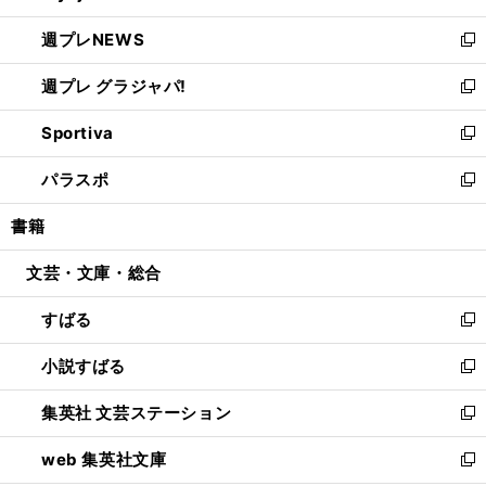
開
ウ
ン
し
週プレNEWS
く
で
ド
い
新
開
ウ
ウ
し
週プレ グラジャパ!
く
で
ィ
い
新
開
ン
ウ
し
Sportiva
く
ド
ィ
い
新
ウ
ン
ウ
し
パラスポ
で
ド
ィ
い
新
開
ウ
ン
ウ
し
書籍
く
で
ド
ィ
い
開
ウ
ン
ウ
文芸・文庫・総合
く
で
ド
ィ
開
ウ
ン
すばる
く
で
ド
新
開
ウ
し
小説すばる
く
で
い
新
開
ウ
し
集英社 文芸ステーション
く
ィ
い
新
ン
ウ
し
web 集英社文庫
ド
ィ
い
新
ウ
ン
ウ