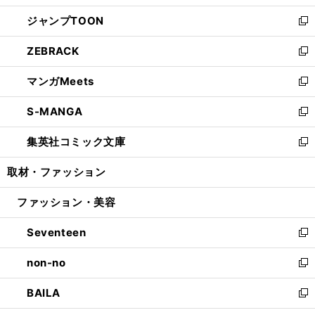
開
ウ
ン
ウ
し
ジャンプTOON
く
で
ド
ィ
い
新
開
ウ
ン
ウ
し
ZEBRACK
く
で
ド
ィ
い
新
開
ウ
ン
ウ
し
マンガMeets
く
で
ド
ィ
い
新
開
ウ
ン
ウ
し
S-MANGA
く
で
ド
ィ
い
新
開
ウ
ン
ウ
し
集英社コミック文庫
く
で
ド
ィ
い
新
開
ウ
ン
ウ
し
取材・ファッション
く
で
ド
ィ
い
開
ウ
ン
ウ
ファッション・美容
く
で
ド
ィ
開
ウ
ン
Seventeen
く
で
ド
新
開
ウ
し
non-no
く
で
い
新
開
ウ
し
BAILA
く
ィ
い
新
ン
ウ
し