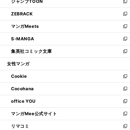
ジャンプTOON
く
で
ド
ィ
い
新
開
ウ
ン
ウ
し
ZEBRACK
く
で
ド
ィ
い
新
開
ウ
ン
ウ
し
マンガMeets
く
で
ド
ィ
い
新
開
ウ
ン
ウ
し
S-MANGA
く
で
ド
ィ
い
新
開
ウ
ン
ウ
し
集英社コミック文庫
く
で
ド
ィ
い
新
開
ウ
ン
ウ
し
女性マンガ
く
で
ド
ィ
い
開
ウ
ン
ウ
Cookie
く
で
ド
ィ
新
開
ウ
ン
し
Cocohana
く
で
ド
い
新
開
ウ
ウ
し
office YOU
く
で
ィ
い
新
開
ン
ウ
し
マンガMee公式サイト
く
ド
ィ
い
新
ウ
ン
ウ
し
リマコミ
で
ド
ィ
い
新