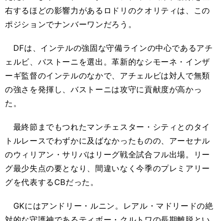
右するほどの影響力があるロドリのクオリティは、この
ポジションでナンバーワンだろう。
DFは、インテルの強固な守備ラインの中心であるアチ
ェルビ、バストーニを選出。革新的なシモーネ・インザ
ーギ監督のインテルのなかで、アチェルビは対人で無類
の強さを発揮し、バストーニは攻守に貢献度が高かっ
た。
最終節までもつれたマンチェスター・シティとのタイ
トルレースでわずかに及ばなかったものの、アーセナル
のウィリアン・サリバはリーグ戦全試合フル出場。リー
グ最少失点の要となり、間違いなく今季のプレミアリー
グを代表するCBだった。
GKにはアンドリー・ルニン。レアル・マドリードの絶
対的な守護神であるティボー・クルトワの長期離脱とい