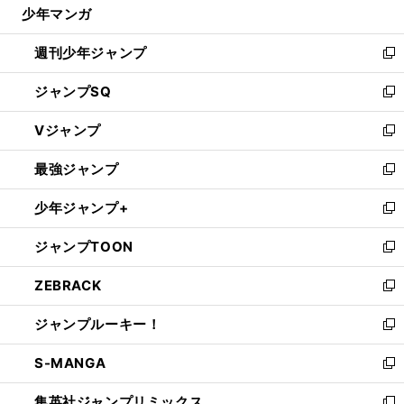
じ
少年マンガ
で
る
開
週刊少年ジャンプ
く
新
し
ジャンプSQ
い
新
ウ
し
Vジャンプ
ィ
い
新
ン
ウ
し
最強ジャンプ
ド
ィ
い
新
ウ
ン
ウ
し
少年ジャンプ+
で
ド
ィ
い
新
開
ウ
ン
ウ
し
ジャンプTOON
く
で
ド
ィ
い
新
開
ウ
ン
ウ
し
ZEBRACK
く
で
ド
ィ
い
新
開
ウ
ン
ウ
し
ジャンプルーキー！
く
で
ド
ィ
い
新
開
ウ
ン
ウ
し
S-MANGA
く
で
ド
ィ
い
新
開
ウ
ン
ウ
し
集英社ジャンプリミックス
く
で
ド
ィ