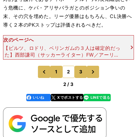
う危機に、ケパ・アリサバラガとのポジション争いの
末、その穴を埋めた。リーグ優勝はもちろん、CL決勝へ
導く２本のPKストップは評価されるべきだ。
次のページへ
【ビルツ、ロドリ、ベリンガムの３人は確定的だっ
た】西部謙司（サッカーライター）FW／アーリン
グ・ハーランド（マンチェスター・シティ）、キリ
アン・エムバペ（パリ・サンジェルマン）、フィ
次
1
2
3
のページへ
のページへ
ル・フォーデン
前
2 / 3
いいね
Xでポストする
LINEで送る
line
faceboo
x
k