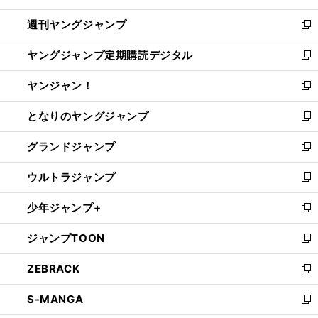
開
ウ
ン
ウ
週刊ヤングジャンプ
く
で
ド
ィ
新
開
ウ
ン
し
ヤングジャンプ定期購読デジタル
く
で
ド
い
新
開
ウ
ウ
し
ヤンジャン！
く
で
ィ
い
新
開
ン
ウ
し
となりのヤングジャンプ
く
ド
ィ
い
新
ウ
ン
ウ
し
グランドジャンプ
で
ド
ィ
い
新
開
ウ
ン
ウ
し
ウルトラジャンプ
く
で
ド
ィ
い
新
開
ウ
ン
ウ
し
少年ジャンプ+
く
で
ド
ィ
い
新
開
ウ
ン
ウ
し
ジャンプTOON
く
で
ド
ィ
い
新
開
ウ
ン
ウ
し
ZEBRACK
く
で
ド
ィ
い
新
開
ウ
ン
ウ
し
S-MANGA
く
で
ド
ィ
い
新
開
ウ
ン
ウ
し