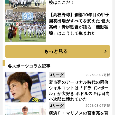
校はここだ！
5
【高校野球】創部10年目の甲子
園初出場がすべてを変えた 健大
高崎・青栁監督が語る「機動破
壊」はこうして生まれた
バ
ルサはなぜ朝令暮改を繰り返すのか
シャビ監督解任の顛末を歴史からひもとく
もっと見る
各スポーツコラム記事
Jリーグ
2026.08.07更新
宮市亮のアーセナル時代の同僚
ウォルコットは『ドラゴンボー
ル』が大好き ポドルスキは日向
小次郎に憧れていた
Jリーグ
2026.08.07更新
横浜Ｆ・マリノスの宮市亮を育