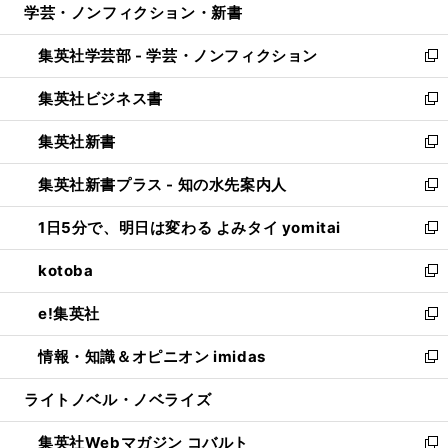
学芸・ノンフィクション・新書
く
で
ド
ィ
い
開
ウ
ン
ウ
集英社学芸部 - 学芸・ノンフィクション
く
で
ド
ィ
新
開
ウ
ン
し
集英社ビジネス書
く
で
ド
い
新
開
ウ
ウ
し
集英社新書
く
で
ィ
い
新
開
ン
ウ
し
集英社新書プラス - 知の水先案内人
く
ド
ィ
い
新
ウ
ン
ウ
し
1日5分で、明日は変わる よみタイ yomitai
で
ド
ィ
い
新
開
ウ
ン
ウ
し
kotoba
く
で
ド
ィ
い
新
開
ウ
ン
ウ
し
e!集英社
く
で
ド
ィ
い
新
開
ウ
ン
ウ
し
情報・知識＆オピニオン imidas
く
で
ド
ィ
い
新
開
ウ
ン
ウ
し
ライトノベル・ノベライズ
く
で
ド
ィ
い
開
ウ
ン
ウ
集英社Webマガジン コバルト
く
で
ド
ィ
新