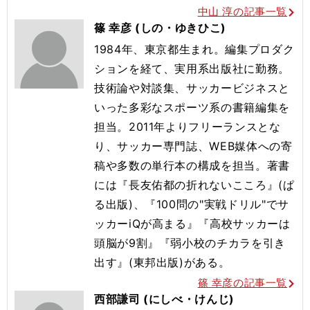
中山 淳の記事一覧
篠 幸彦 (しの・ゆきひこ)
1984年、東京都生まれ。編集プロダク
ションを経て、実用系出版社に勤務。
技術論や対談集、サッカービジネスと
いった多彩なスポーツ系の書籍編集を
担当。2011年よりフリーランスとな
り、サッカー専門誌、WEB媒体への寄
稿や多数の単行本の構成を担当。著書
には『長友佑都の折れないこころ』(ぱ
る出版)、『100問の"実戦ドリル"でサ
ッカーiQが高まる』『高校サッカーは
頭脳が9割』『弱小校のチカラを引き
出す』(東邦出版)がある。
篠 幸彦の記事一覧
西部謙司 (にしべ・けんじ)