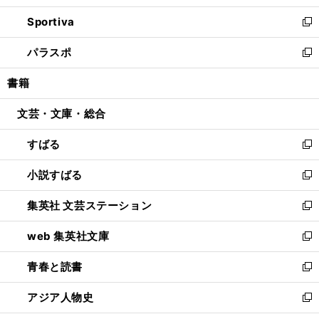
開
ン
ウ
し
Sportiva
く
ド
ィ
い
新
ウ
ン
ウ
し
パラスポ
で
ド
ィ
い
新
開
ウ
ン
ウ
し
書籍
く
で
ド
ィ
い
開
ウ
ン
ウ
文芸・文庫・総合
く
で
ド
ィ
開
ウ
ン
すばる
く
で
ド
新
開
ウ
し
小説すばる
く
で
い
新
開
ウ
し
集英社 文芸ステーション
く
ィ
い
新
ン
ウ
し
web 集英社文庫
ド
ィ
い
新
ウ
ン
ウ
し
青春と読書
で
ド
ィ
い
新
開
ウ
ン
ウ
し
アジア人物史
く
で
ド
ィ
い
新
開
ウ
ン
ウ
し