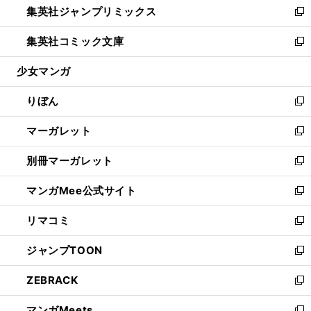
集英社ジャンプリミックス
く
で
ド
ィ
い
新
開
ウ
ン
ウ
し
集英社コミック文庫
く
で
ド
ィ
い
新
開
ウ
ン
ウ
し
少女マンガ
く
で
ド
ィ
い
開
ウ
ン
ウ
りぼん
く
で
ド
ィ
新
開
ウ
ン
し
マーガレット
く
で
ド
い
新
開
ウ
ウ
し
別冊マーガレット
く
で
ィ
い
新
開
ン
ウ
し
マンガMee公式サイト
く
ド
ィ
い
新
ウ
ン
ウ
し
リマコミ
で
ド
ィ
い
新
開
ウ
ン
ウ
し
ジャンプTOON
く
で
ド
ィ
い
新
開
ウ
ン
ウ
し
ZEBRACK
く
で
ド
ィ
い
新
開
ウ
ン
ウ
し
マンガMeets
く
で
ド