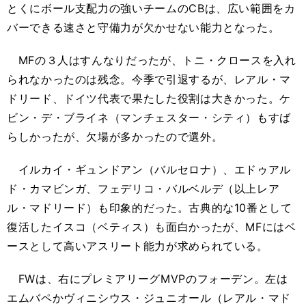
とくにボール支配力の強いチームのCBは、広い範囲をカ
バーできる速さと守備力が欠かせない能力となった。
MFの３人はすんなりだったが、トニ・クロースを入れ
られなかったのは残念。今季で引退するが、レアル・マ
ドリード、ドイツ代表で果たした役割は大きかった。ケ
ビン・デ・ブライネ（マンチェスター・シティ）もすば
らしかったが、欠場が多かったので選外。
イルカイ・ギュンドアン（バルセロナ）、エドゥアル
ド・カマビンガ、フェデリコ・バルベルデ（以上レア
ル・マドリード）も印象的だった。古典的な10番として
復活したイスコ（ベティス）も面白かったが、MFにはベ
ースとして高いアスリート能力が求められている。
FWは、右にプレミアリーグMVPのフォーデン。左は
エムバペかヴィニシウス・ジュニオール（レアル・マド