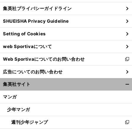
し
じ
集英社プライバシーガイドライン
い
る
ウ
SHUEISHA Privacy Guideline
ィ
ン
Setting of Cookies
ド
ウ
web Sportivaについて
で
開
Web Sportivaについてのお問い合わせ
く
新
し
広告についてのお問い合わせ
い
ウ
集英社サイト
ィ
開
ン
く/
マンガ
ド
閉
ウ
じ
少年マンガ
で
る
開
週刊少年ジャンプ
く
新
し