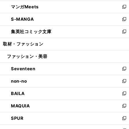
開
ウ
ン
ウ
し
マンガMeets
く
で
ド
ィ
い
新
開
ウ
ン
ウ
し
S-MANGA
く
で
ド
ィ
い
新
開
ウ
ン
ウ
し
集英社コミック文庫
く
で
ド
ィ
い
新
開
ウ
ン
ウ
し
取材・ファッション
く
で
ド
ィ
い
開
ウ
ン
ウ
ファッション・美容
く
で
ド
ィ
開
ウ
ン
Seventeen
く
で
ド
新
開
ウ
し
non-no
く
で
い
新
開
ウ
し
BAILA
く
ィ
い
新
ン
ウ
し
MAQUIA
ド
ィ
い
新
ウ
ン
ウ
し
SPUR
で
ド
ィ
い
新
開
ウ
ン
ウ
し