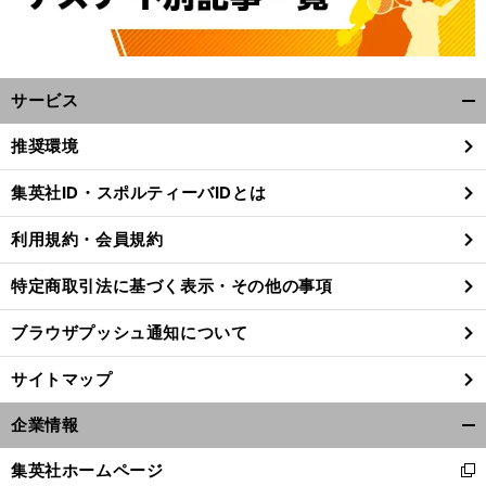
サービス
開
く/
推奨環境
閉
じ
集英社ID・スポルティーバIDとは
る
利用規約・会員規約
特定商取引法に基づく表示・その他の事項
ブラウザプッシュ通知について
サイトマップ
企業情報
開
く/
集英社ホームページ
新
閉