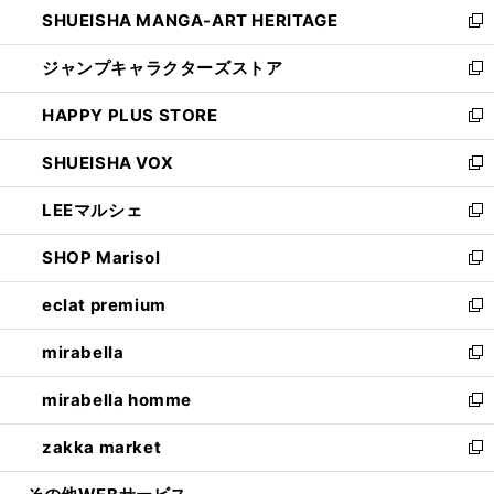
し
SHUEISHA MANGA-ART HERITAGE
く
で
い
新
開
ウ
し
ジャンプキャラクターズストア
く
ィ
い
新
ン
ウ
し
HAPPY PLUS STORE
ド
ィ
い
新
ウ
ン
ウ
し
SHUEISHA VOX
で
ド
ィ
い
新
開
ウ
ン
ウ
し
LEEマルシェ
く
で
ド
ィ
い
新
開
ウ
ン
ウ
し
SHOP Marisol
く
で
ド
ィ
い
新
開
ウ
ン
ウ
し
eclat premium
く
で
ド
ィ
い
新
開
ウ
ン
ウ
し
mirabella
く
で
ド
ィ
い
新
開
ウ
ン
ウ
し
mirabella homme
く
で
ド
ィ
い
新
開
ウ
ン
ウ
し
zakka market
く
で
ド
ィ
い
新
開
ウ
ン
ウ
し
く