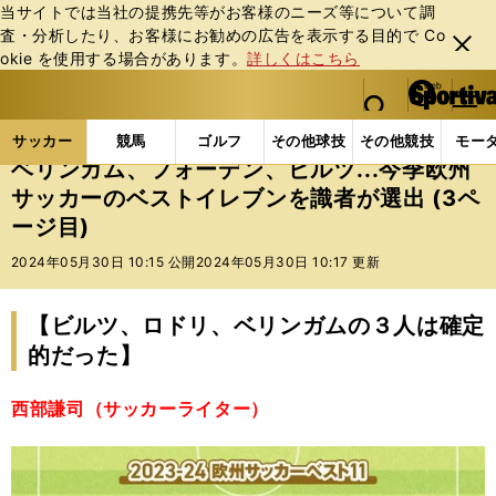
当サイトでは当社の提携先等がお客様のニーズ等について調
査・分析したり、お客様にお勧めの広告を表⽰する⽬的で Co
閉じ
okie を使⽤する場合があります。
詳しくはこちら
る
マイペ
web Sportiva (webスポルティーバ)
検索
メニュ
we
ー
サッカーの記事一覧
海外サッカー
海外サッカー
b
ジ
サッカー
競馬
ゴルフ
その他球技
その他競技
モー
ス
ベリンガム、フォーデン、ビルツ...今季欧州
ポ
サッカーのベストイレブンを識者が選出 (3ペ
ル
ージ目)
テ
ィ
2024年05月30日 10:15 公開
2024年05月30日 10:17 更新
ー
バ
【ビルツ、ロドリ、ベリンガムの３人は確定
的だった】
西部謙司（サッカーライター）