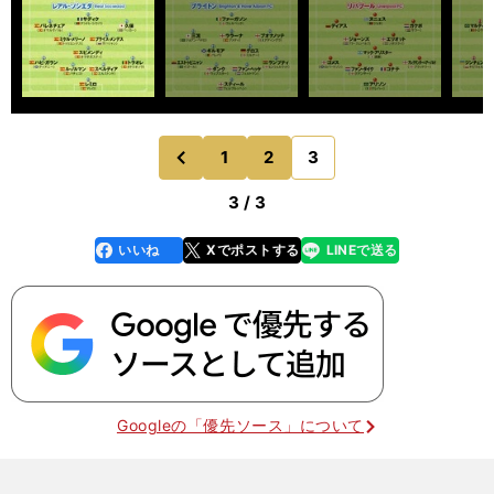
1
2
3
のページへ
前
3 / 3
いいね
Xでポストする
LINEで送る
line
faceboo
x
k
Googleの「優先ソース」について