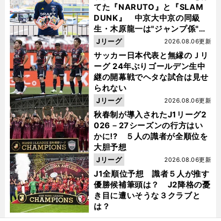
てた『NARUTO』と『SLAM
DUNK』 中京大中京の同級
生・木原龍一は"ジャンプ係"だ
った
Jリーグ
2026.08.06更新
サッカー日本代表と無縁のＪリ
ーグ 24年ぶりゴールデン生中
継の開幕戦でヘタな試合は見せ
られない
Jリーグ
2026.08.06更新
秋春制が導入されたJ1リーグ2
026－27シーズンの行方はい
かに!? ５人の識者が全順位を
大胆予想
Jリーグ
2026.08.06更新
J1全順位予想 識者５人が推す
優勝候補筆頭は？ J2降格の憂
き目に遭いそうな３クラブと
は？