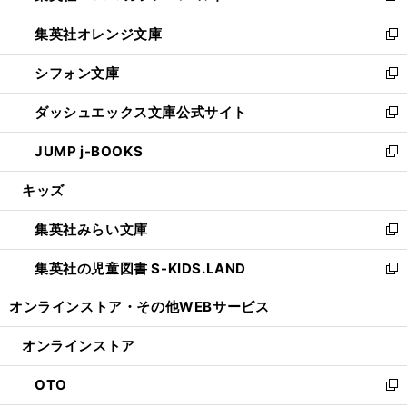
開
ウ
ン
し
集英社オレンジ文庫
く
で
ド
い
新
開
ウ
ウ
し
シフォン文庫
く
で
ィ
い
新
開
ン
ウ
し
ダッシュエックス文庫公式サイト
く
ド
ィ
い
新
ウ
ン
ウ
し
JUMP j-BOOKS
で
ド
ィ
い
新
開
ウ
ン
ウ
し
キッズ
く
で
ド
ィ
い
開
ウ
ン
ウ
集英社みらい文庫
く
で
ド
ィ
新
開
ウ
ン
し
集英社の児童図書 S-KIDS.LAND
く
で
ド
い
新
開
ウ
ウ
し
オンラインストア・
その他WEBサービス
く
で
ィ
い
開
ン
ウ
オンラインストア
く
ド
ィ
ウ
ン
OTO
で
ド
新
開
ウ