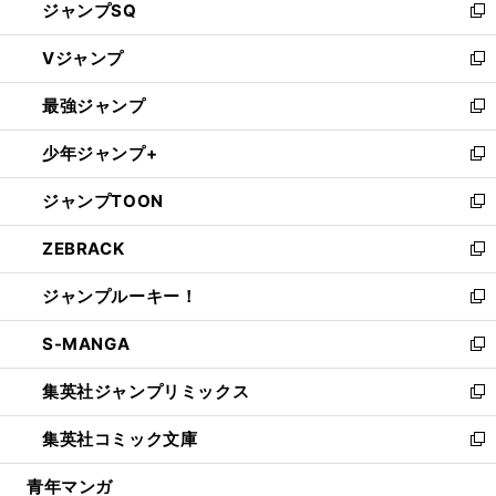
ジャンプSQ
い
新
ウ
し
Vジャンプ
ィ
い
新
ン
ウ
し
最強ジャンプ
ド
ィ
い
新
ウ
ン
ウ
し
少年ジャンプ+
で
ド
ィ
い
新
開
ウ
ン
ウ
し
ジャンプTOON
く
で
ド
ィ
い
新
開
ウ
ン
ウ
し
ZEBRACK
く
で
ド
ィ
い
新
開
ウ
ン
ウ
し
ジャンプルーキー！
く
で
ド
ィ
い
新
開
ウ
ン
ウ
し
S-MANGA
く
で
ド
ィ
い
新
開
ウ
ン
ウ
し
集英社ジャンプリミックス
く
で
ド
ィ
い
新
開
ウ
ン
ウ
し
集英社コミック文庫
く
で
ド
ィ
い
新
開
ウ
ン
ウ
し
青年マンガ
く
で
ド
ィ
い