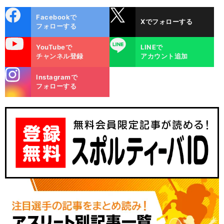
cebo
X
Facebookで
Xでフォローする
ok
フォローする
uTube
LINE
YouTubeで
LINEで
チャンネル登録
アカウント追加
stagra
Instagramで
m
フォローする