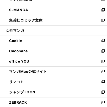
ィ
い
新
開
ウ
ン
ウ
し
S-MANGA
く
で
ド
ィ
い
新
開
ウ
ン
ウ
し
集英社コミック文庫
く
で
ド
ィ
い
新
開
ウ
ン
ウ
し
女性マンガ
く
で
ド
ィ
い
開
ウ
ン
ウ
Cookie
く
で
ド
ィ
新
開
ウ
ン
し
Cocohana
く
で
ド
い
新
開
ウ
ウ
し
office YOU
く
で
ィ
い
新
開
ン
ウ
し
マンガMee公式サイト
く
ド
ィ
い
新
ウ
ン
ウ
し
リマコミ
で
ド
ィ
い
新
開
ウ
ン
ウ
し
ジャンプTOON
く
で
ド
ィ
い
新
開
ウ
ン
ウ
し
ZEBRACK
く
で
ド
ィ
い
新