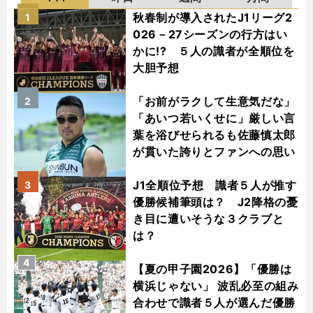
秋春制が導入されたJ1リーグ2
1
026－27シーズンの行方はい
かに!? ５人の識者が全順位を
大胆予想
「お前がラクして生意気だな」
2
「あいつ若いくせに」厳しい言
葉を浴びせられるも佐藤慎太郎
が貫いた誇りとファンへの思い
J1全順位予想 識者５人が推す
3
優勝候補筆頭は？ J2降格の憂
き目に遭いそうな３クラブと
は？
4
【夏の甲子園2026】「優勝は
横浜じゃない」 波乱必至の組み
合わせで識者５人が選んだ優勝