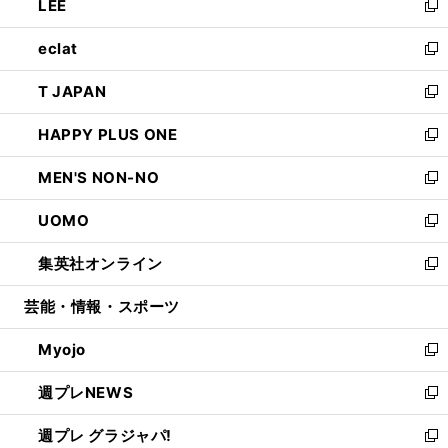
LEE
く
で
ド
ィ
い
新
開
ウ
ン
ウ
し
eclat
く
で
ド
ィ
い
新
開
ウ
ン
ウ
し
T JAPAN
く
で
ド
ィ
い
新
開
ウ
ン
ウ
し
HAPPY PLUS ONE
く
で
ド
ィ
い
新
開
ウ
ン
ウ
し
MEN'S NON-NO
く
で
ド
ィ
い
新
開
ウ
ン
ウ
し
UOMO
く
で
ド
ィ
い
新
開
ウ
ン
ウ
し
集英社オンライン
く
で
ド
ィ
い
新
開
ウ
ン
ウ
し
芸能・情報・スポーツ
く
で
ド
ィ
い
開
ウ
ン
ウ
Myojo
く
で
ド
ィ
新
開
ウ
ン
し
週プレNEWS
く
で
ド
い
新
開
ウ
ウ
し
週プレ グラジャパ!
く
で
ィ
い
新