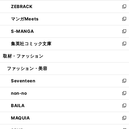
開
ウ
ン
ウ
し
ZEBRACK
く
で
ド
ィ
い
新
開
ウ
ン
ウ
し
マンガMeets
く
で
ド
ィ
い
新
開
ウ
ン
ウ
し
S-MANGA
く
で
ド
ィ
い
新
開
ウ
ン
ウ
し
集英社コミック文庫
く
で
ド
ィ
い
新
開
ウ
ン
ウ
し
取材・ファッション
く
で
ド
ィ
い
開
ウ
ン
ウ
ファッション・美容
く
で
ド
ィ
開
ウ
ン
Seventeen
く
で
ド
新
開
ウ
し
non-no
く
で
い
新
開
ウ
し
BAILA
く
ィ
い
新
ン
ウ
し
MAQUIA
ド
ィ
い
新
ウ
ン
ウ
し