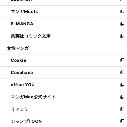
い
新
開
ウ
ン
ウ
し
マンガMeets
く
で
ド
ィ
い
新
開
ウ
ン
ウ
し
S-MANGA
く
で
ド
ィ
い
新
開
ウ
ン
ウ
し
集英社コミック文庫
く
で
ド
ィ
い
新
開
ウ
ン
ウ
し
女性マンガ
く
で
ド
ィ
い
開
ウ
ン
ウ
Cookie
く
で
ド
ィ
新
開
ウ
ン
し
Cocohana
く
で
ド
い
新
開
ウ
ウ
し
office YOU
く
で
ィ
い
新
開
ン
ウ
し
マンガMee公式サイト
く
ド
ィ
い
新
ウ
ン
ウ
し
リマコミ
で
ド
ィ
い
新
開
ウ
ン
ウ
し
ジャンプTOON
く
で
ド
ィ
い
新