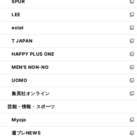
SPUR
で
ド
ィ
い
新
開
ウ
ン
ウ
し
LEE
く
で
ド
ィ
い
新
開
ウ
ン
ウ
し
eclat
く
で
ド
ィ
い
新
開
ウ
ン
ウ
し
T JAPAN
く
で
ド
ィ
い
新
開
ウ
ン
ウ
し
HAPPY PLUS ONE
く
で
ド
ィ
い
新
開
ウ
ン
ウ
し
MEN'S NON-NO
く
で
ド
ィ
い
新
開
ウ
ン
ウ
し
UOMO
く
で
ド
ィ
い
新
開
ウ
ン
ウ
し
集英社オンライン
く
で
ド
ィ
い
新
開
ウ
ン
ウ
し
芸能・情報・スポーツ
く
で
ド
ィ
い
開
ウ
ン
ウ
Myojo
く
で
ド
ィ
新
開
ウ
ン
し
週プレNEWS
く
で
ド
い
新