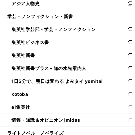
アジア人物史
く
で
ド
ィ
い
新
開
ウ
ン
ウ
し
学芸・ノンフィクション・新書
く
で
ド
ィ
い
開
ウ
ン
ウ
集英社学芸部 - 学芸・ノンフィクション
く
で
ド
ィ
新
開
ウ
ン
し
集英社ビジネス書
く
で
ド
い
新
開
ウ
ウ
し
集英社新書
く
で
ィ
い
新
開
ン
ウ
し
集英社新書プラス - 知の水先案内人
く
ド
ィ
い
新
ウ
ン
ウ
し
1日5分で、明日は変わる よみタイ yomitai
で
ド
ィ
い
新
開
ウ
ン
ウ
し
kotoba
く
で
ド
ィ
い
新
開
ウ
ン
ウ
し
e!集英社
く
で
ド
ィ
い
新
開
ウ
ン
ウ
し
情報・知識＆オピニオン imidas
く
で
ド
ィ
い
新
開
ウ
ン
ウ
し
ライトノベル・ノベライズ
く
で
ド
ィ
い