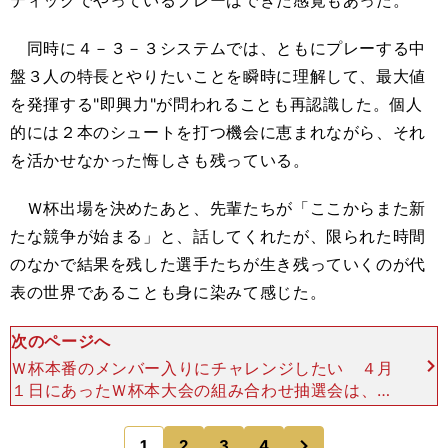
ティックでやっているプレーはできた感覚もあった。
同時に４－３－３システムでは、ともにプレーする中
盤３人の特長とやりたいことを瞬時に理解して、最大値
を発揮する"即興力"が問われることも再認識した。個人
的には２本のシュートを打つ機会に恵まれながら、それ
を活かせなかった悔しさも残っている。
Ｗ杯出場を決めたあと、先輩たちが「ここからまた新
たな競争が始まる」と、話してくれたが、限られた時間
のなかで結果を残した選手たちが生き残っていくのが代
表の世界であることも身に染みて感じた。
次のページへ
Ｗ杯本番のメンバー入りにチャレンジしたい ４月
１日にあったＷ杯本大会の組み合わせ抽選会は、リ
アルタイムで視聴した。正直な感想としては、ここ
に入ったら厳しいなと思っていたグループに組み込
次
1
2
3
4
のページへ