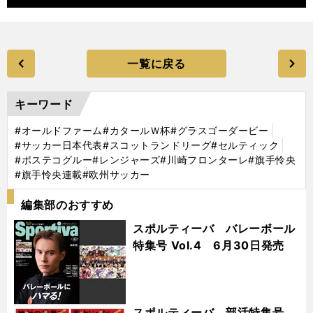
一覧に戻る
キーワード
#オールドファーム
#カタールＷ杯
#グラスゴーダービー
#サッカー日本代表
#スコットランドリーグ
#セルティック
#ポステコグルー
#レンジャーズ
#川崎フロンターレ
#旗手怜央
#旗手怜央連載
#欧州サッカー
編集部のおすすめ
スポルティーバ バレーボール
特集号 Vol.4 6月30日発売
スポルティーバ 部活特集号