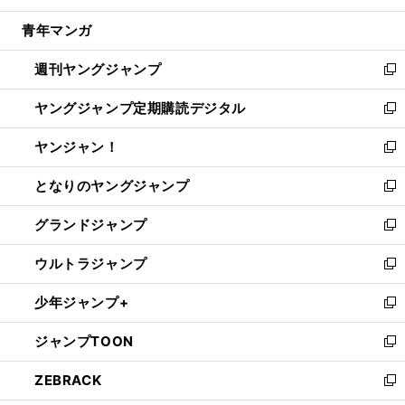
開
ウ
ン
ウ
し
青年マンガ
く
で
ド
ィ
い
開
ウ
ン
ウ
週刊ヤングジャンプ
く
で
ド
ィ
新
開
ウ
ン
し
ヤングジャンプ定期購読デジタル
く
で
ド
い
新
開
ウ
ウ
し
ヤンジャン！
く
で
ィ
い
新
開
ン
ウ
し
となりのヤングジャンプ
く
ド
ィ
い
新
ウ
ン
ウ
し
グランドジャンプ
で
ド
ィ
い
新
開
ウ
ン
ウ
し
ウルトラジャンプ
く
で
ド
ィ
い
新
開
ウ
ン
ウ
し
少年ジャンプ+
く
で
ド
ィ
い
新
開
ウ
ン
ウ
し
ジャンプTOON
く
で
ド
ィ
い
新
開
ウ
ン
ウ
し
ZEBRACK
く
で
ド
ィ
い
新
開
ウ
ン
ウ
し