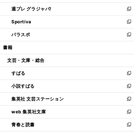
開
ウ
ウ
し
週プレ グラジャパ!
く
で
ィ
い
新
開
ン
ウ
し
Sportiva
く
ド
ィ
い
新
ウ
ン
ウ
し
パラスポ
で
ド
ィ
い
新
開
ウ
ン
ウ
し
書籍
く
で
ド
ィ
い
開
ウ
ン
ウ
文芸・文庫・総合
く
で
ド
ィ
開
ウ
ン
すばる
く
で
ド
新
開
ウ
し
小説すばる
く
で
い
新
開
ウ
し
集英社 文芸ステーション
く
ィ
い
新
ン
ウ
し
web 集英社文庫
ド
ィ
い
新
ウ
ン
ウ
し
青春と読書
で
ド
ィ
い
新
開
ウ
ン
ウ
し