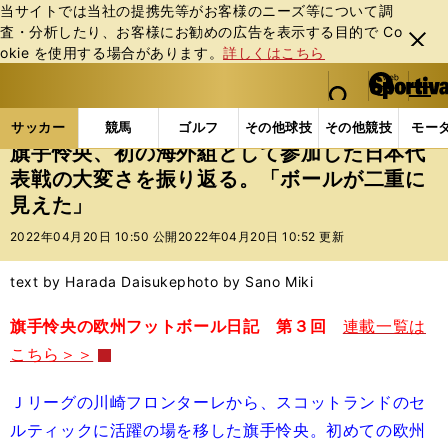
当サイトでは当社の提携先等がお客様のニーズ等について調
査・分析したり、お客様にお勧めの広告を表⽰する⽬的で Co
閉じ
okie を使⽤する場合があります。
詳しくはこちら
る
マイペ
web Sportiva (webスポルティーバ)
検索
メニュ
we
ー
サッカーの記事一覧
海外サッカー
海外サッカー
b
ジ
サッカー
競馬
ゴルフ
その他球技
その他競技
モー
ス
旗手怜央、初の海外組として参加した日本代
ポ
表戦の大変さを振り返る。「ボールが二重に
ル
見えた」
テ
ィ
2022年04月20日 10:50 公開
2022年04月20日 10:52 更新
ー
バ
text by Harada Daisuke
photo by Sano Miki
旗手怜央の欧州フットボール日記 第３回
連載一覧は
こちら＞＞
Ｊリーグの川崎フロンターレから、スコットランドのセ
ルティックに活躍の場を移した旗手怜央。初めての欧州