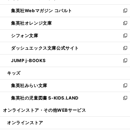
開
ウ
ン
ウ
集英社Webマガジン コバルト
く
で
ド
ィ
新
開
ウ
ン
し
集英社オレンジ文庫
く
で
ド
い
新
開
ウ
ウ
し
シフォン文庫
く
で
ィ
い
新
開
ン
ウ
し
ダッシュエックス文庫公式サイト
く
ド
ィ
い
新
ウ
ン
ウ
し
JUMP j-BOOKS
で
ド
ィ
い
新
開
ウ
ン
ウ
し
キッズ
く
で
ド
ィ
い
開
ウ
ン
ウ
集英社みらい文庫
く
で
ド
ィ
新
開
ウ
ン
し
集英社の児童図書 S-KIDS.LAND
く
で
ド
い
新
開
ウ
ウ
し
オンラインストア・
その他WEBサービス
く
で
ィ
い
開
ン
ウ
オンラインストア
く
ド
ィ
ウ
ン