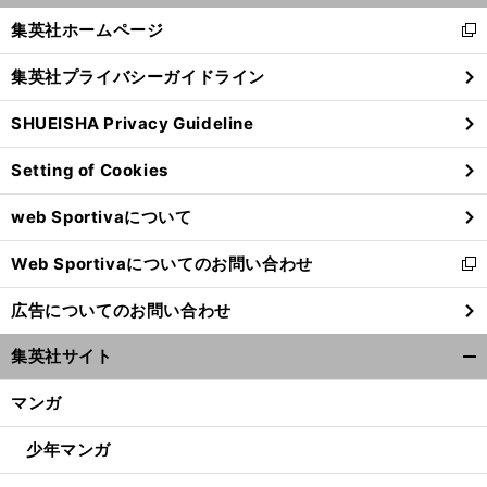
く/
集英社ホームページ
新
閉
し
じ
集英社プライバシーガイドライン
い
る
ウ
SHUEISHA Privacy Guideline
ィ
ン
Setting of Cookies
ド
ウ
web Sportivaについて
で
開
Web Sportivaについてのお問い合わせ
く
新
し
広告についてのお問い合わせ
い
ウ
集英社サイト
ィ
開
ン
く/
マンガ
ド
閉
ウ
じ
少年マンガ
で
る
開