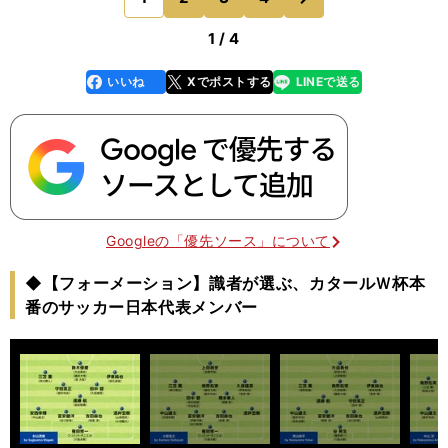
まれたと、最初
1 / 4
いいね
Xでポストする
LINEで送る
line
faceboo
x
k
Googleの「優先ソース」について
◆【フォーメーション】識者が選ぶ、カタールＷ杯本
番のサッカー日本代表メンバー