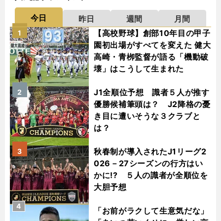
今日
昨日
週間
月間
【高校野球】創部10年目の甲子
1
園初出場がすべてを変えた 健大
高崎・青栁監督が語る「機動破
壊」はこうして生まれた
J1全順位予想 識者５人が推す
2
優勝候補筆頭は？ J2降格の憂
き目に遭いそうな３クラブと
は？
秋春制が導入されたJ1リーグ2
3
026－27シーズンの行方はい
かに!? ５人の識者が全順位を
大胆予想
4
「お前がラクして生意気だな」