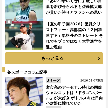
「あいつ若いくせに」厳しい言
葉を浴びせられるも佐藤慎太郎
が貫いた誇りとファンへの思い
5
【夏の甲子園2026】聖隷クリ
ストファー・高部陸の「２回加
速する」規格外のストレート そ
れでもプロではなく大学進学を
選ぶ理由
もっと見る
各スポーツコラム記事
Jリーグ
2026.08.07更新
宮市亮のアーセナル時代の同僚
ウォルコットは『ドラゴンボー
ル』が大好き ポドルスキは日向
小次郎に憧れていた