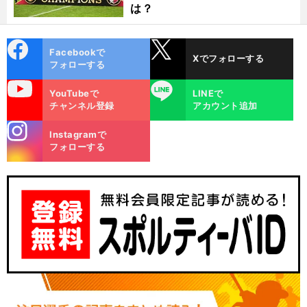
は？
cebo
X
Facebookで
Xでフォローする
ok
フォローする
uTube
LINE
YouTubeで
LINEで
チャンネル登録
アカウント追加
stagra
Instagramで
m
フォローする
。
前