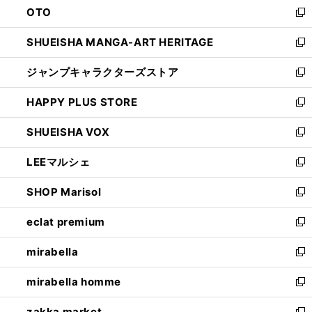
OTO
で
ド
新
開
ウ
し
SHUEISHA MANGA-ART HERITAGE
く
で
い
新
開
ウ
し
ジャンプキャラクターズストア
く
ィ
い
新
ン
ウ
し
HAPPY PLUS STORE
ド
ィ
い
新
ウ
ン
ウ
し
SHUEISHA VOX
で
ド
ィ
い
新
開
ウ
ン
ウ
し
LEEマルシェ
く
で
ド
ィ
い
新
開
ウ
ン
ウ
し
SHOP Marisol
く
で
ド
ィ
い
新
開
ウ
ン
ウ
し
eclat premium
く
で
ド
ィ
い
新
開
ウ
ン
ウ
し
mirabella
く
で
ド
ィ
い
新
開
ウ
ン
ウ
し
mirabella homme
く
で
ド
ィ
い
新
開
ウ
ン
ウ
し
zakka market
く
で