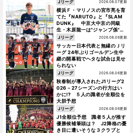
Jリーグ
2026.08.07更新
横浜Ｆ・マリノスの宮市亮を育
てた『NARUTO』と『SLAM
DUNK』 中京大中京の同級
生・木原龍一は"ジャンプ係"だ
った
Jリーグ
2026.08.06更新
サッカー日本代表と無縁のＪリ
ーグ 24年ぶりゴールデン生中
継の開幕戦でヘタな試合は見せ
られない
Jリーグ
2026.08.06更新
秋春制が導入されたJ1リーグ2
026－27シーズンの行方はい
かに!? ５人の識者が全順位を
大胆予想
Jリーグ
2026.08.06更新
J1全順位予想 識者５人が推す
優勝候補筆頭は？ J2降格の憂
き目に遭いそうな３クラブと