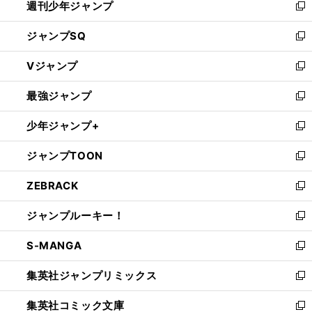
週刊少年ジャンプ
く
新
し
ジャンプSQ
い
新
ウ
し
Vジャンプ
ィ
い
新
ン
ウ
し
最強ジャンプ
ド
ィ
い
新
ウ
ン
ウ
し
少年ジャンプ+
で
ド
ィ
い
新
開
ウ
ン
ウ
し
ジャンプTOON
く
で
ド
ィ
い
新
開
ウ
ン
ウ
し
ZEBRACK
く
で
ド
ィ
い
新
開
ウ
ン
ウ
し
ジャンプルーキー！
く
で
ド
ィ
い
新
開
ウ
ン
ウ
し
S-MANGA
く
で
ド
ィ
い
新
開
ウ
ン
ウ
し
集英社ジャンプリミックス
く
で
ド
ィ
い
新
開
ウ
ン
ウ
し
集英社コミック文庫
く
で
ド
ィ
い
新