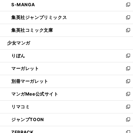
S-MANGA
く
で
ド
ィ
い
新
開
ウ
ン
ウ
し
集英社ジャンプリミックス
く
で
ド
ィ
い
新
開
ウ
ン
ウ
し
集英社コミック文庫
く
で
ド
ィ
い
新
開
ウ
ン
ウ
し
少女マンガ
く
で
ド
ィ
い
開
ウ
ン
ウ
りぼん
く
で
ド
ィ
新
開
ウ
ン
し
マーガレット
く
で
ド
い
新
開
ウ
ウ
し
別冊マーガレット
く
で
ィ
い
新
開
ン
ウ
し
マンガMee公式サイト
く
ド
ィ
い
新
ウ
ン
ウ
し
リマコミ
で
ド
ィ
い
新
開
ウ
ン
ウ
し
ジャンプTOON
く
で
ド
ィ
い
新
開
ウ
ン
ウ
し
ZEBRACK
く
で
ド
ィ