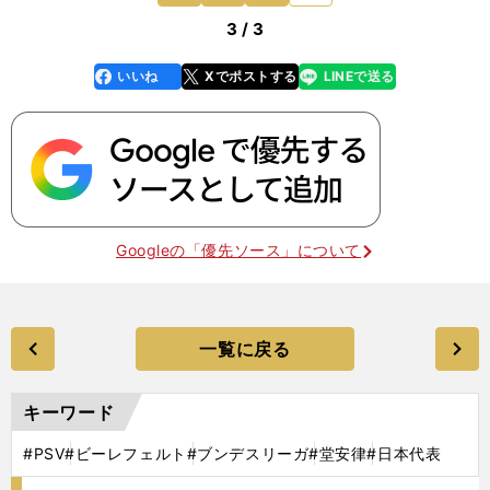
3 / 3
いいね
Xでポストする
LINEで送る
line
faceboo
x
k
Googleの「優先ソース」について
一覧に戻る
キーワード
#PSV
#ビーレフェルト
#ブンデスリーガ
#堂安律
#日本代表