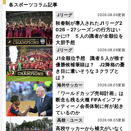
各スポーツコラム記事
Jリーグ
2026.08.06更新
秋春制が導入されたJ1リーグ2
026－27シーズンの行方はい
かに!? ５人の識者が全順位を
大胆予想
Jリーグ
2026.08.06更新
J1全順位予想 識者５人が推す
優勝候補筆頭は？ J2降格の憂
き目に遭いそうな３クラブと
は？
海外サッカー
2026.08.05更新
「ワールドカップ売却計画」は
断念も残る火種 FIFAインファ
ンティーノ会長体制に何が起き
ているのか
高校・ユース
2026.08.05更新
高校サッカーから補欠がいなく