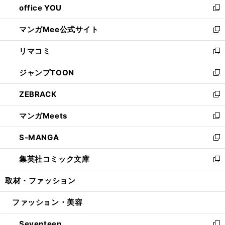
office YOU
く
で
ィ
い
新
開
ン
ウ
し
マンガMee公式サイト
く
ド
ィ
い
新
ウ
ン
ウ
し
リマコミ
で
ド
ィ
い
新
開
ウ
ン
ウ
し
ジャンプTOON
く
で
ド
ィ
い
新
開
ウ
ン
ウ
し
ZEBRACK
く
で
ド
ィ
い
新
開
ウ
ン
ウ
し
マンガMeets
く
で
ド
ィ
い
新
開
ウ
ン
ウ
し
S-MANGA
く
で
ド
ィ
い
新
開
ウ
ン
ウ
し
集英社コミック文庫
く
で
ド
ィ
い
新
開
ウ
ン
ウ
し
取材・ファッション
く
で
ド
ィ
い
開
ウ
ン
ウ
ファッション・美容
く
で
ド
ィ
開
ウ
ン
Seventeen
く
で
ド