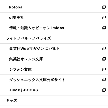
開
ウ
ン
ウ
し
kotoba
く
で
ド
ィ
い
新
開
ウ
ン
ウ
し
e!集英社
く
で
ド
ィ
い
新
開
ウ
ン
ウ
し
情報・知識＆オピニオン imidas
く
で
ド
ィ
い
新
開
ウ
ン
ウ
し
ライトノベル・ノベライズ
く
で
ド
ィ
い
開
ウ
ン
ウ
集英社Webマガジン コバルト
く
で
ド
ィ
新
開
ウ
ン
し
集英社オレンジ文庫
く
で
ド
い
新
開
ウ
ウ
し
シフォン文庫
く
で
ィ
い
新
開
ン
ウ
し
ダッシュエックス文庫公式サイト
く
ド
ィ
い
新
ウ
ン
ウ
し
JUMP j-BOOKS
で
ド
ィ
い
新
開
ウ
ン
ウ
し
キッズ
く
で
ド
ィ
い
開
ウ
ン
ウ