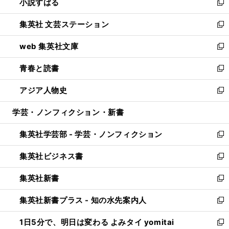
小説すばる
く
で
い
新
開
ウ
し
集英社 文芸ステーション
く
ィ
い
新
ン
ウ
し
web 集英社文庫
ド
ィ
い
新
ウ
ン
ウ
し
青春と読書
で
ド
ィ
い
新
開
ウ
ン
ウ
し
アジア人物史
く
で
ド
ィ
い
新
開
ウ
ン
ウ
し
学芸・ノンフィクション・新書
く
で
ド
ィ
い
開
ウ
ン
ウ
集英社学芸部 - 学芸・ノンフィクション
く
で
ド
ィ
新
開
ウ
ン
し
集英社ビジネス書
く
で
ド
い
新
開
ウ
ウ
し
集英社新書
く
で
ィ
い
新
開
ン
ウ
し
集英社新書プラス - 知の水先案内人
く
ド
ィ
い
新
ウ
ン
ウ
し
1日5分で、明日は変わる よみタイ yomitai
で
ド
ィ
い
新