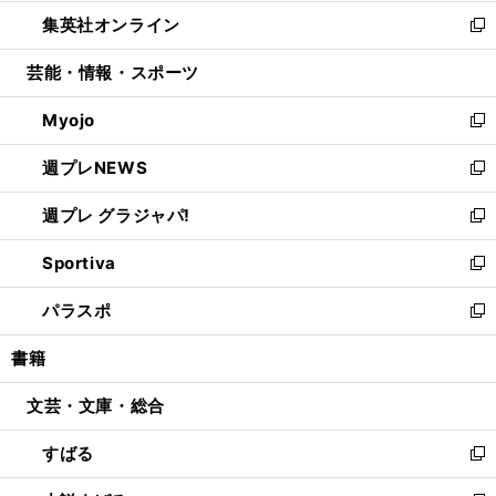
開
ウ
ン
ウ
し
集英社オンライン
く
で
ド
ィ
い
新
開
ウ
ン
ウ
し
芸能・情報・スポーツ
く
で
ド
ィ
い
開
ウ
ン
ウ
Myojo
く
で
ド
ィ
新
開
ウ
ン
し
週プレNEWS
く
で
ド
い
新
開
ウ
ウ
し
週プレ グラジャパ!
く
で
ィ
い
新
開
ン
ウ
し
Sportiva
く
ド
ィ
い
新
ウ
ン
ウ
し
パラスポ
で
ド
ィ
い
新
開
ウ
ン
ウ
し
書籍
く
で
ド
ィ
い
開
ウ
ン
ウ
文芸・文庫・総合
く
で
ド
ィ
開
ウ
ン
すばる
く
で
ド
新
開
ウ
し