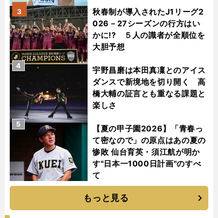
秋春制が導入されたJ1リーグ2
3
026－27シーズンの行方はい
かに!? ５人の識者が全順位を
大胆予想
4
宇野昌磨は本田真凜とのアイス
ダンスで新境地を切り開く 高
橋大輔の証言とも重なる課題と
楽しさ
5
【夏の甲子園2026】「青春っ
て密なので」の原点はあの夏の
惨敗 仙台育英・須江航が明か
す"日本一1000日計画"のすべ
て
もっと見る