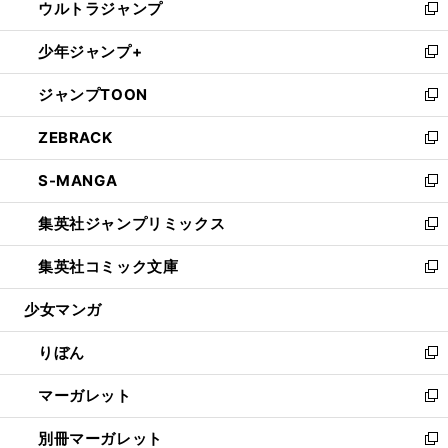
ウルトラジャンプ
く
で
ド
ィ
い
新
開
ウ
ン
ウ
し
少年ジャンプ+
く
で
ド
ィ
い
新
開
ウ
ン
ウ
し
ジャンプTOON
く
で
ド
ィ
い
新
開
ウ
ン
ウ
し
ZEBRACK
く
で
ド
ィ
い
新
開
ウ
ン
ウ
し
S-MANGA
く
で
ド
ィ
い
新
開
ウ
ン
ウ
し
集英社ジャンプリミックス
く
で
ド
ィ
い
新
開
ウ
ン
ウ
し
集英社コミック文庫
く
で
ド
ィ
い
新
開
ウ
ン
ウ
し
少女マンガ
く
で
ド
ィ
い
開
ウ
ン
ウ
りぼん
く
で
ド
ィ
新
開
ウ
ン
し
マーガレット
く
で
ド
い
新
開
ウ
ウ
し
別冊マーガレット
く
で
ィ
い
新