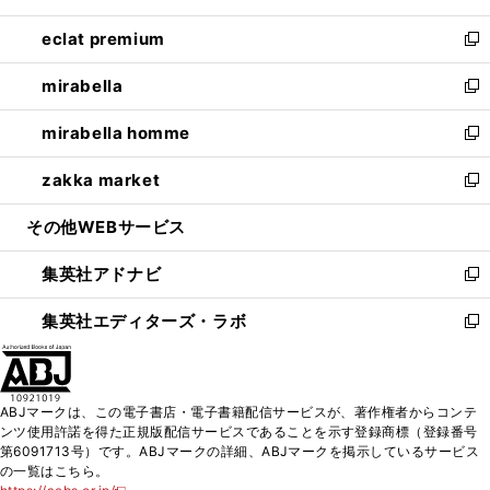
開
ウ
ン
ウ
し
eclat premium
く
で
ド
ィ
い
新
開
ウ
ン
ウ
し
mirabella
く
で
ド
ィ
い
新
開
ウ
ン
ウ
し
mirabella homme
く
で
ド
ィ
い
新
開
ウ
ン
ウ
し
zakka market
く
で
ド
ィ
い
新
開
ウ
ン
ウ
し
その他WEBサービス
く
で
ド
ィ
い
開
ウ
ン
ウ
集英社アドナビ
く
で
ド
ィ
新
開
ウ
ン
し
集英社エディターズ・ラボ
く
で
ド
い
新
開
ウ
ウ
し
く
で
ィ
い
開
ン
ウ
ABJマークは、この電子書店・電子書籍配信サービスが、著作権者からコンテ
く
ド
ィ
ンツ使用許諾を得た正規版配信サービスであることを示す登録商標（登録番号
ウ
ン
第6091713号）です。ABJマークの詳細、ABJマークを掲示しているサービス
で
ド
の一覧はこちら。
開
ウ