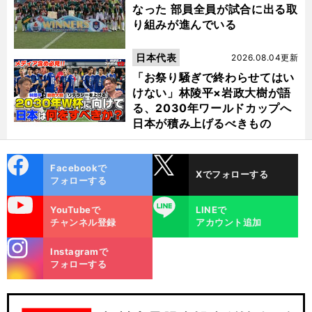
なった 部員全員が試合に出る取
り組みが進んでいる
日本代表
2026.08.04更新
「お祭り騒ぎで終わらせてはい
けない」林陵平×岩政大樹が語
る、2030年ワールドカップへ
日本が積み上げるべきもの
cebo
X
Facebookで
Xでフォローする
ok
フォローする
uTube
LINE
YouTubeで
LINEで
チャンネル登録
アカウント追加
stagra
Instagramで
m
フォローする