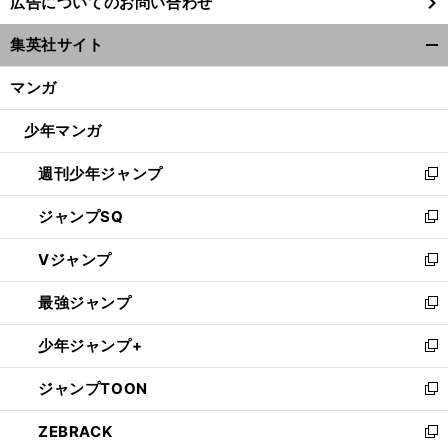
広告についてのお問い合わせ
い
ウ
集英社サイト
ィ
開
ン
メ
、
.
.
.
く/
ッシの行方
ビッグクラブ経営危機
欧州サッカー界の今季10大ニュース
マンガ
ド
閉
ウ
じ
少年マンガ
で
る
開
週刊少年ジャンプ
く
新
し
ジャンプSQ
い
新
ウ
し
Vジャンプ
ィ
い
新
ン
ウ
し
最強ジャンプ
ド
ィ
い
新
ウ
ン
ウ
し
少年ジャンプ+
で
ド
ィ
い
新
開
ウ
ン
ウ
し
ジャンプTOON
く
で
ド
ィ
い
新
開
ウ
ン
ウ
し
ZEBRACK
く
で
ド
ィ
い
新