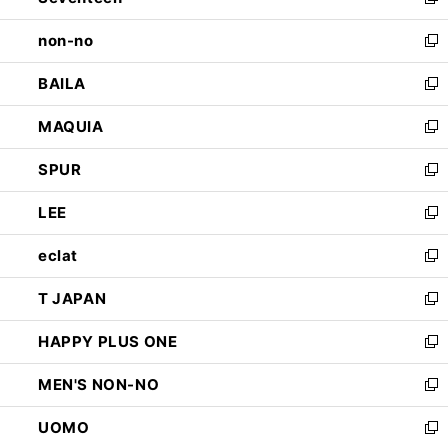
新
開
ウ
し
non-no
く
で
い
新
開
ウ
し
BAILA
く
ィ
い
新
ン
ウ
し
MAQUIA
ド
ィ
い
新
ウ
ン
ウ
し
SPUR
で
ド
ィ
い
新
開
ウ
ン
ウ
し
LEE
く
で
ド
ィ
い
新
開
ウ
ン
ウ
し
eclat
く
で
ド
ィ
い
新
開
ウ
ン
ウ
し
T JAPAN
く
で
ド
ィ
い
新
開
ウ
ン
ウ
し
HAPPY PLUS ONE
く
で
ド
ィ
い
新
開
ウ
ン
ウ
し
MEN'S NON-NO
く
で
ド
ィ
い
新
開
ウ
ン
ウ
し
UOMO
く
で
ド
ィ
い
新