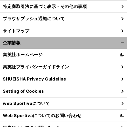
特定商取引法に基づく表示・その他の事項
ブラウザプッシュ通知について
サイトマップ
企業情報
開
く/
集英社ホームページ
新
閉
し
じ
集英社プライバシーガイドライン
い
る
ウ
SHUEISHA Privacy Guideline
ィ
ン
Setting of Cookies
ド
ウ
web Sportivaについて
で
開
Web Sportivaについてのお問い合わせ
く
新
し