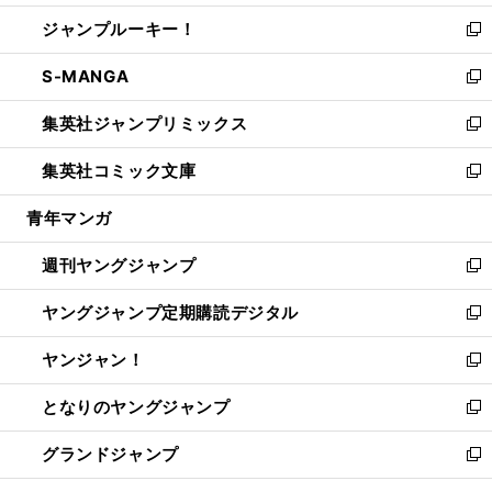
開
ウ
ン
ウ
し
ジャンプルーキー！
く
で
ド
ィ
い
新
開
ウ
ン
ウ
し
S-MANGA
く
で
ド
ィ
い
新
開
ウ
ン
ウ
し
集英社ジャンプリミックス
く
で
ド
ィ
い
新
開
ウ
ン
ウ
し
集英社コミック文庫
く
で
ド
ィ
い
新
開
ウ
ン
ウ
し
青年マンガ
く
で
ド
ィ
い
開
ウ
ン
ウ
週刊ヤングジャンプ
く
で
ド
ィ
新
開
ウ
ン
し
ヤングジャンプ定期購読デジタル
く
で
ド
い
新
開
ウ
ウ
し
ヤンジャン！
く
で
ィ
い
新
開
ン
ウ
し
となりのヤングジャンプ
く
ド
ィ
い
新
ウ
ン
ウ
し
グランドジャンプ
で
ド
ィ
い
新
開
ウ
ン
ウ
し