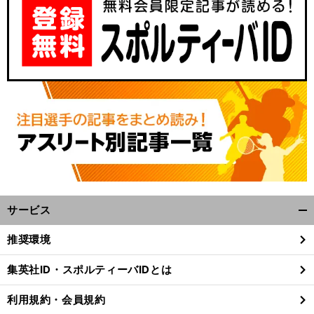
サービス
開
く/
推奨環境
閉
じ
集英社ID・スポルティーバIDとは
る
利用規約・会員規約