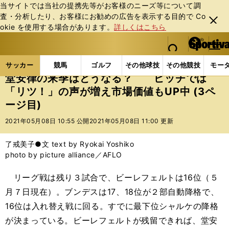
当サイトでは当社の提携先等がお客様のニーズ等について調
査・分析したり、お客様にお勧めの広告を表⽰する⽬的で Co
閉じ
okie を使⽤する場合があります。
詳しくはこちら
る
マイペ
web Sportiva (webスポルティーバ)
検索
メニュ
we
ー
サッカーの記事一覧
海外サッカー
海外サッカー
b
ジ
サッカー
競馬
ゴルフ
その他球技
その他競技
モー
ス
堂安律の来季はどうなる？ ピッチでは
ポ
「リツ！」の声が増え市場価値もUP中 (3ペ
ル
ージ目)
テ
ィ
2021年05月08日 10:55 公開
2021年05月08日 11:00 更新
ー
バ
了戒美子●文 text by Ryokai Yoshiko
photo by picture alliance／AFLO
リーグ戦は残り３試合で、ビーレフェルトは16位（５
月７日現在）。ブンデスは17、18位が２部自動降格で、
16位は入れ替え戦に回る。すでに最下位シャルケの降格
が決まっている。ビーレフェルトが残留できれば、堂安