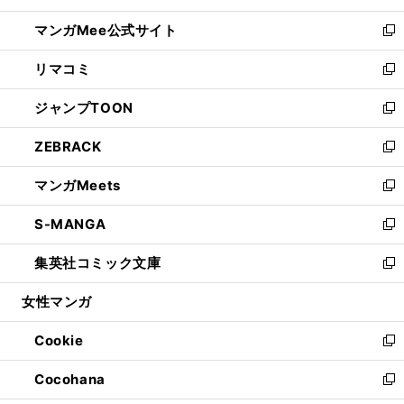
開
ン
ウ
し
マンガMee公式サイト
く
ド
ィ
い
新
ウ
ン
ウ
し
リマコミ
で
ド
ィ
い
新
開
ウ
ン
ウ
し
ジャンプTOON
く
で
ド
ィ
い
新
開
ウ
ン
ウ
し
ZEBRACK
く
で
ド
ィ
い
新
開
ウ
ン
ウ
し
マンガMeets
く
で
ド
ィ
い
新
開
ウ
ン
ウ
し
S-MANGA
く
で
ド
ィ
い
新
開
ウ
ン
ウ
し
集英社コミック文庫
く
で
ド
ィ
い
新
開
ウ
ン
ウ
し
女性マンガ
く
で
ド
ィ
い
開
ウ
ン
ウ
Cookie
く
で
ド
ィ
新
開
ウ
ン
し
Cocohana
く
で
ド
い
新
開
ウ
ウ
し