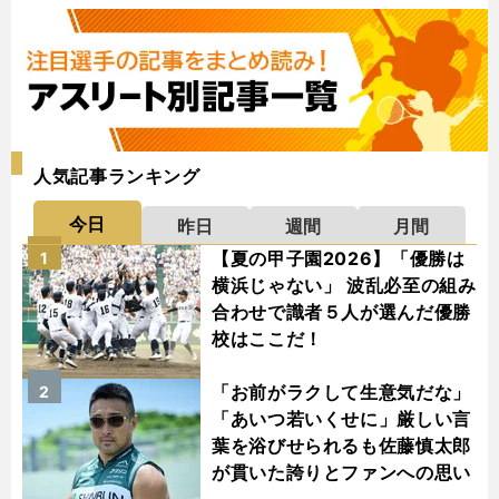
人気記事ランキング
今日
昨日
週間
月間
【夏の甲子園2026】「優勝は
1
横浜じゃない」 波乱必至の組み
合わせで識者５人が選んだ優勝
校はここだ！
「お前がラクして生意気だな」
2
「あいつ若いくせに」厳しい言
葉を浴びせられるも佐藤慎太郎
が貫いた誇りとファンへの思い