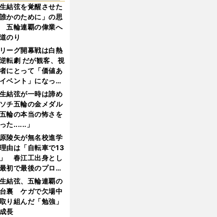
生結弦を覚醒させた
誰かのために」の思
 五輪連覇の偉業へ
道のり
リーグ開幕戦は白熱
逆転劇 だが観客、視
者にとって「価値あ
イベント」になって
たか
生結弦が一時は諦め
ソチ五輪の金メダル
五輪の本当の怖さを
った......」
原陵矢が無名校進学
理由は「自転車で13
」 春江工出身とし
最初で最後のプロ野
選手となった
生結弦、五輪連覇の
台裏 ケガで欠場中
取り組んだ「勉強」
成長