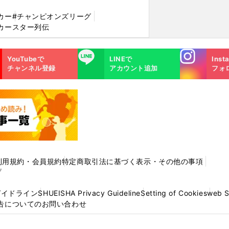
カー
#チャンピオンズリーグ
カースター列伝
Instagra
LINE
YouTubeで
LINEで
Inst
m
チャンネル登録
アカウント追加
フォ
利用規約・会員規約
特定商取引法に基づく表示・その他の事項
プ
ガイドライン
SHUEISHA Privacy Guideline
Setting of Cookies
web 
告についてのお問い合わせ