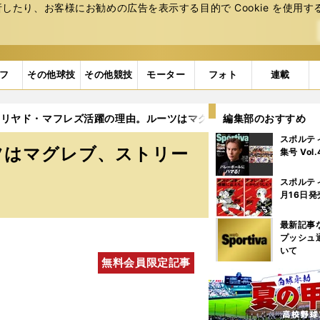
たり、お客様にお勧めの広告を表⽰する⽬的で Cookie を使⽤す
フ
その他球技
その他競技
モーター
フォト
連載
リヤド・マフレズ活躍の理由。ルーツはマグレブ、ストリートサッ
編集部のおすすめ
スポルテ
ツはマグレブ、ストリー
集号 Vol
スポルテ
月16日発
最新記事
プッシュ
いて
無料会員限定記事