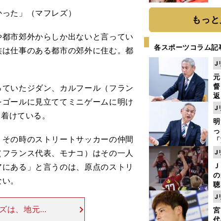
かった」（マフレズ）
もっと
都市郊外からしか出ないと言ってい
各スポーツコラム記
族は仕事のある都市の郊外に住む。都
J
元
督
ていたジダン、カルフール（フラン
返
をゴールに見立ててミニゲームに明け
も
J
が
に着けている。
明
然
し
その時のストリートサッカーの仲間
「
ェ
（フランス代表、モナコ）はその一人
J
ま
Ｊ
アにある」と言うのは、原点のストリ
ジ
の
則
ない。
聴
る
J
い
ズは、地元のA
宮
ラブと18歳で
代