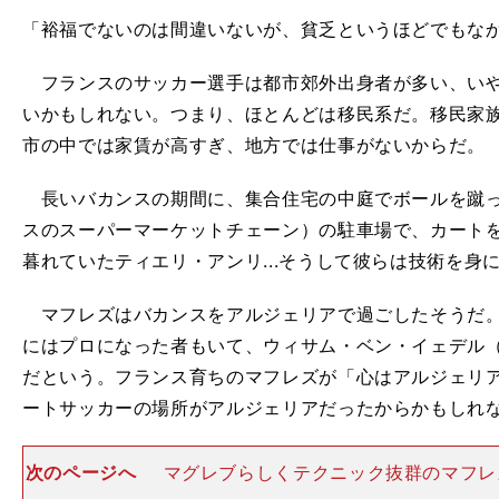
「裕福でないのは間違いないが、貧乏というほどでもな
フランスのサッカー選手は都市郊外出身者が多い、いや
いかもしれない。つまり、ほとんどは移民系だ。移民家
市の中では家賃が高すぎ、地方では仕事がないからだ。
長いバカンスの期間に、集合住宅の中庭でボールを蹴っ
スのスーパーマーケットチェーン）の駐車場で、カート
暮れていたティエリ・アンリ...そうして彼らは技術を身
マフレズはバカンスをアルジェリアで過ごしたそうだ。
にはプロになった者もいて、ウィサム・ベン・イェデル
だという。フランス育ちのマフレズが「心はアルジェリ
ートサッカーの場所がアルジェリアだったからかもしれ
次のページへ
マグレブらしくテクニック抜群のマフレ
ASサルセルのユースで頭角を表し、カンペールというク