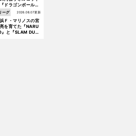
『ドラゴンボール』
大好き ポドルスキは
リーグ
2026.08.07更新
向小次郎に憧れてい
浜Ｆ・マリノスの宮
亮を育てた『NARU
O』と『SLAM DUN
』 中京大中京の同
生・木原龍一は"ジ
ンプ係"だった
前
へ