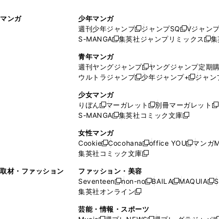
ィ
ウ
マンガ
少年マンガ
ン
ィ
週刊少年ジャンプ
ジャンプSQ
Vジャン
ド
ン
新
新
S-MANGA
集英社ジャンプリミックス
集
ウ
ド
新
し
し
新
で
ウ
し
い
い
し
青年マンガ
開
で
い
ウ
ウ
い
週刊ヤングジャンプ
ヤングジャンプ定期
新
く
開
ウ
ィ
ィ
ウ
ウルトラジャンプ
少年ジャンプ+
ジャン
新
し
新
く
ィ
ン
ン
ィ
し
い
し
ン
ド
ド
ン
少女マンガ
い
ウ
い
ド
ウ
ウ
ド
りぼん
マーガレット
別冊マーガレット
新
新
新
ウ
ィ
ウ
ウ
で
で
ウ
S-MANGA
集英社コミック文庫
し
新
し
新
ィ
ン
ィ
で
開
開
で
い
し
い
し
ン
ド
ン
女性マンガ
開
く
く
開
ウ
い
ウ
い
ド
ウ
ド
Cookie
Cocohana
office YOU
マンガM
く
く
新
新
新
ィ
ウ
ィ
ウ
ウ
で
ウ
集英社コミック文庫
し
新
し
し
ン
ィ
ン
ィ
で
開
で
い
し
い
い
ド
ン
ド
ン
取材・ファッション
ファッション・美容
開
く
開
ウ
い
ウ
ウ
ウ
ド
ウ
ド
Seventeen
non-no
BAILA
MAQUIA
S
く
く
新
新
新
新
ィ
ウ
ィ
ィ
で
ウ
で
ウ
集英社オンライン
し
新
し
し
し
ン
ィ
ン
ン
開
で
開
で
い
し
い
い
い
ド
ン
ド
ド
芸能・情報・スポーツ
く
開
く
開
ウ
い
ウ
ウ
ウ
ウ
ド
ウ
ウ