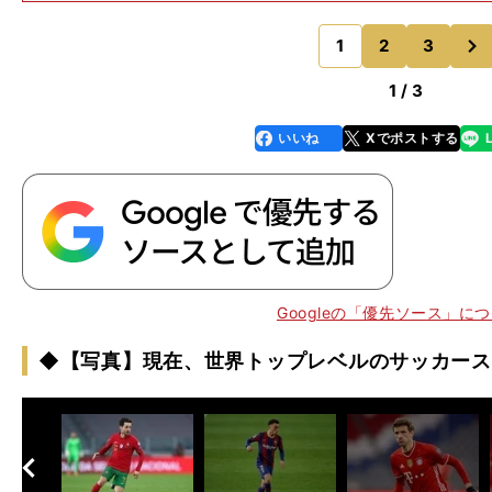
プロ契約する。１年後には２部リーグのル・アーブルへ
次
リ・サンジェルマンや
1
2
3
のページへ
1 / 3
いいね
Xでポストする
line
faceboo
x
k
。
動
」
Googleの「優先ソース」に
◆【写真】現在、世界トップレベルのサッカース
へ
次