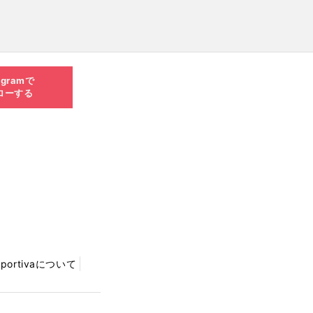
agramで
ローする
Sportivaについて