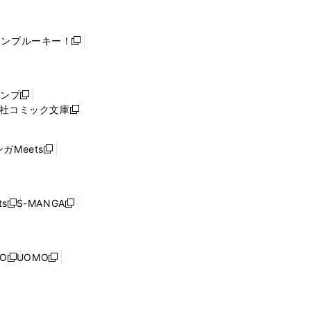
ャンプルーキー！
新
し
い
ウ
ャンプ
新
ィ
社コミック文庫
し
新
ン
い
し
ド
ウ
い
ウ
ガMeets
新
ィ
ウ
で
し
ン
ィ
開
い
ド
ン
く
ウ
ウ
ド
s
S-MANGA
新
新
ィ
で
ウ
し
し
ン
開
で
い
い
ド
く
開
ウ
ウ
ウ
NO
UOMO
く
新
新
ィ
ィ
で
し
し
ン
ン
開
い
い
ド
ド
く
ウ
ウ
ウ
ウ