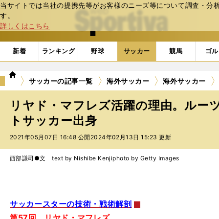
当サイトでは当社の提携先等がお客様のニーズ等について調査・分析し
web Sportiva (webスポルティーバ)
す。
詳しくはこちら
新着
ランキング
野球
サッカー
競馬
ゴル
we
サッカーの記事一覧
海外サッカー
海外サッカー
b
ス
リヤド・マフレズ活躍の理由。ルー
ポ
ル
トサッカー出身
テ
2021年05月07日 16:48 公開
2024年02月13日 15:23 更新
ィ
ー
バ
西部謙司●文 text by Nishibe Kenji
photo by Getty Images
サッカースターの技術・戦術解剖
第57回 リヤド・マフレズ