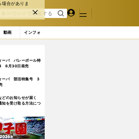
る場合がありま
マイペ
閉じ
検索
メニュ
ー
る
す
ジ
る
動画
インフォ
カー出身
ィーバ バレーボール特
.4 6月30日発売
ィーバ 部活特集号 3
売
などのお知らせが届く
通知を受け取る方法につ