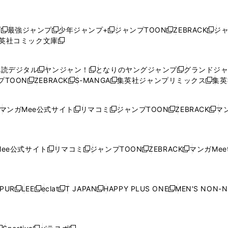
プ
最強ジャンプ
少年ジャンプ+
ジャンプTOON
ZEBRACK
ジ
新
新
新
新
新
英社コミック文庫
し
新
し
し
し
し
い
い
し
い
い
い
ウ
ウ
い
ウ
ウ
ウ
購読デジタル
ヤンジャン！
となりのヤングジャンプ
グランドジ
新
新
新
ィ
ィ
ウ
ィ
ィ
ィ
プTOON
ZEBRACK
S-MANGA
集英社ジャンプリミックス
集英
新
し
新
し
新
し
新
ン
ン
ィ
ン
ン
ン
し
い
し
い
し
い
し
ド
ド
ン
ド
ド
ド
い
ウ
い
ウ
い
ウ
い
ウ
ウ
ド
ウ
ウ
ウ
マンガMee公式サイト
リマコミ
ジャンプTOON
ZEBRACK
マン
新
新
新
新
ウ
ィ
ウ
ィ
ウ
ィ
ウ
で
で
ウ
で
で
で
し
し
し
し
し
ィ
ン
ィ
ン
ィ
ン
ィ
開
開
で
開
開
開
い
い
い
い
い
ン
ド
ン
ド
ン
ド
ン
く
く
開
く
く
く
ウ
ウ
ウ
ウ
ウ
ド
ウ
ド
ウ
ド
ウ
ド
ee公式サイト
リマコミ
ジャンプTOON
ZEBRACK
マンガMeet
く
新
新
新
新
ィ
ィ
ィ
ィ
ィ
ウ
で
ウ
で
ウ
で
ウ
し
し
し
し
ン
ン
ン
ン
ン
で
開
で
開
で
開
で
い
い
い
い
ド
ド
ド
ド
ド
開
く
開
く
開
く
開
ウ
ウ
ウ
ウ
ウ
ウ
ウ
ウ
ウ
PUR
LEE
eclat
T JAPAN
HAPPY PLUS ONE
MEN'S NON-
く
く
く
く
新
新
新
新
新
ィ
ィ
ィ
ィ
で
で
で
で
で
し
し
し
し
し
ン
ン
ン
ン
開
開
開
開
開
い
い
い
い
い
ド
ド
ド
ド
く
く
く
く
く
ウ
ウ
ウ
ウ
ウ
ウ
ウ
ウ
ウ