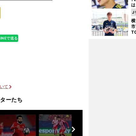
は
移籍。当時、パ
が
J
日
横
た
市
T
K
LINEで送る
級
ャ
ついて
も駆け引きのうち
ターたち
前
へ