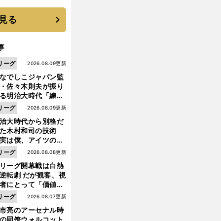
見る
事
リーグ
2026.08.09更新
なでしこジャパン監
・佐々木則夫が振り
る明治大時代「練習
しない（木村）和司
リーグ
2026.08.09更新
脚光を浴びて...。全
治大時代から別格だ
面白くない４年間で
った木村和司の技術
た」
実は僕、アイツのフ
イントを真似してい
リーグ
2026.08.08更新
した」と元なでしこ
リーグ開幕戦は白熱
ャパン監督・佐々木
逆転劇 だが観客、視
夫
者にとって「価値あ
イベント」になって
リーグ
2026.08.07更新
たか
市亮のアーセナル時
の同僚ウォルコット