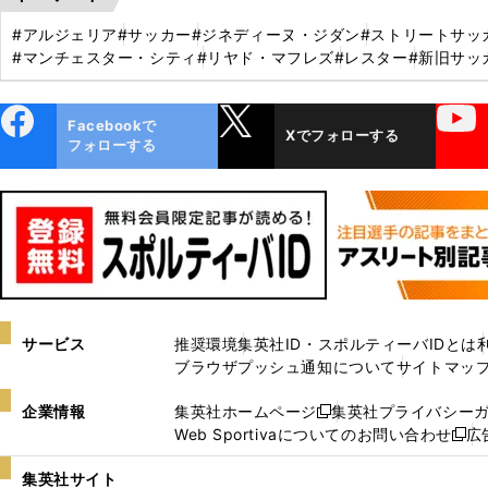
#アルジェリア
#サッカー
#ジネディーヌ・ジダン
#ストリートサッ
#マンチェスター・シティ
#リヤド・マフレズ
#レスター
#新旧サッ
ebo
X
YouTube
Facebookで
Xでフォローする
ok
フォローする
サービス
推奨環境
集英社ID・スポルティーバIDとは
ブラウザプッシュ通知について
サイトマッ
企業情報
集英社ホームページ
集英社プライバシー
新
Web Sportivaについてのお問い合わせ
広
し
新
い
し
集英社サイト
ウ
い