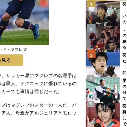
羽
1
「
い
の
Ｊ
2
の
聴
る
ヤド・マフレズ
い
羽
3
を見る
た
「
知
、サッカー界にマグレブの名選手は
4
栗
のは黒人、テクニックに優れているの
の
ッカーでも事情は同じだった。
分
て
5
球
ズはマグレブのスターの一人だ。パ
羽
舞
リア人、母親がアルジェリアとモロッ
に
で