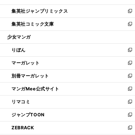
開
ウ
ン
ウ
し
集英社ジャンプリミックス
く
で
ド
ィ
い
新
開
ウ
ン
ウ
し
集英社コミック文庫
く
で
ド
ィ
い
新
開
ウ
ン
ウ
し
少女マンガ
く
で
ド
ィ
い
開
ウ
ン
ウ
りぼん
く
で
ド
ィ
新
開
ウ
ン
し
マーガレット
く
で
ド
い
新
開
ウ
ウ
し
別冊マーガレット
く
で
ィ
い
新
開
ン
ウ
し
マンガMee公式サイト
く
ド
ィ
い
新
ウ
ン
ウ
し
リマコミ
で
ド
ィ
い
新
開
ウ
ン
ウ
し
ジャンプTOON
く
で
ド
ィ
い
新
開
ウ
ン
ウ
し
ZEBRACK
く
で
ド
ィ
い
新
開
ウ
ン
ウ