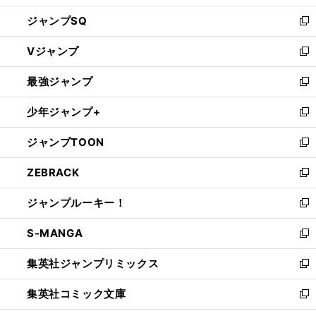
し
ジャンプSQ
い
新
ウ
し
Vジャンプ
ィ
い
新
ン
ウ
し
最強ジャンプ
ド
ィ
い
新
ウ
ン
ウ
し
少年ジャンプ+
で
ド
ィ
い
新
開
ウ
ン
ウ
し
ジャンプTOON
く
で
ド
ィ
い
新
開
ウ
ン
ウ
し
ZEBRACK
く
で
ド
ィ
い
新
開
ウ
ン
ウ
し
ジャンプルーキー！
く
で
ド
ィ
い
新
開
ウ
ン
ウ
し
S-MANGA
く
で
ド
ィ
い
新
開
ウ
ン
ウ
し
集英社ジャンプリミックス
く
で
ド
ィ
い
新
開
ウ
ン
ウ
し
集英社コミック文庫
く
で
ド
ィ
い
新
開
ウ
ン
ウ
し