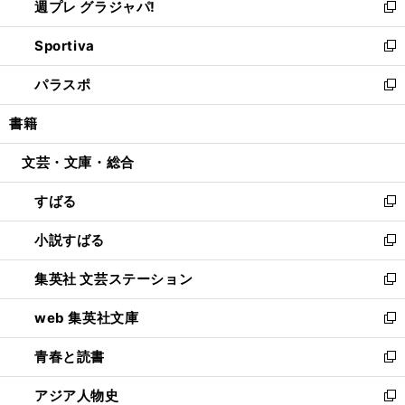
週プレ グラジャパ!
く
で
ィ
い
新
開
ン
ウ
し
Sportiva
く
ド
ィ
い
新
ウ
ン
ウ
し
パラスポ
で
ド
ィ
い
新
開
ウ
ン
ウ
し
書籍
く
で
ド
ィ
い
開
ウ
ン
ウ
文芸・文庫・総合
く
で
ド
ィ
開
ウ
ン
すばる
く
で
ド
新
開
ウ
し
小説すばる
く
で
い
新
開
ウ
し
集英社 文芸ステーション
く
ィ
い
新
ン
ウ
し
web 集英社文庫
ド
ィ
い
新
ウ
ン
ウ
し
青春と読書
で
ド
ィ
い
新
開
ウ
ン
ウ
し
アジア人物史
く
で
ド
ィ
い
新