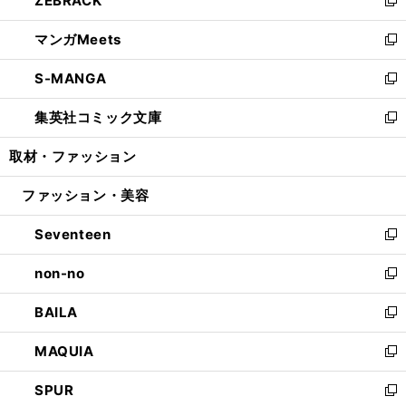
ZEBRACK
で
ド
ィ
い
新
開
ウ
ン
ウ
し
マンガMeets
く
で
ド
ィ
い
新
開
ウ
ン
ウ
し
S-MANGA
く
で
ド
ィ
い
新
開
ウ
ン
ウ
し
集英社コミック文庫
く
で
ド
ィ
い
新
開
ウ
ン
ウ
し
取材・ファッション
く
で
ド
ィ
い
開
ウ
ン
ウ
ファッション・美容
く
で
ド
ィ
開
ウ
ン
Seventeen
く
で
ド
新
開
ウ
し
non-no
く
で
い
新
開
ウ
し
BAILA
く
ィ
い
新
ン
ウ
し
MAQUIA
ド
ィ
い
新
ウ
ン
ウ
し
SPUR
で
ド
ィ
い
新