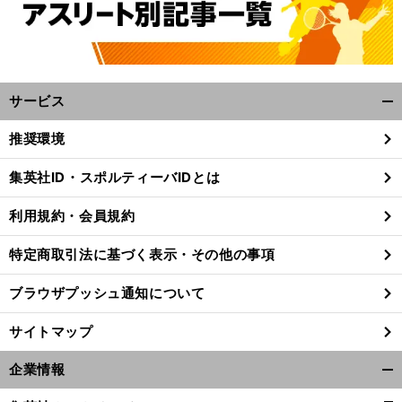
サービス
開
く/
推奨環境
閉
じ
集英社ID・スポルティーバIDとは
、
。
前
る
へ
利用規約・会員規約
特定商取引法に基づく表示・その他の事項
ブラウザプッシュ通知について
サイトマップ
企業情報
開
く/