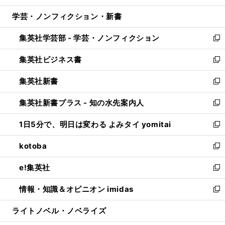
開
ウ
ン
ウ
し
学芸・ノンフィクション・新書
く
で
ド
ィ
い
開
ウ
ン
ウ
集英社学芸部 - 学芸・ノンフィクション
く
で
ド
ィ
新
開
ウ
ン
し
集英社ビジネス書
く
で
ド
い
新
開
ウ
ウ
し
集英社新書
く
で
ィ
い
新
開
ン
ウ
し
集英社新書プラス - 知の水先案内人
く
ド
ィ
い
新
ウ
ン
ウ
し
1日5分で、明日は変わる よみタイ yomitai
で
ド
ィ
い
新
開
ウ
ン
ウ
し
kotoba
く
で
ド
ィ
い
新
開
ウ
ン
ウ
し
e!集英社
く
で
ド
ィ
い
新
開
ウ
ン
ウ
し
情報・知識＆オピニオン imidas
く
で
ド
ィ
い
新
開
ウ
ン
ウ
し
ライトノベル・ノベライズ
く
で
ド
ィ
い
開
ウ
ン
ウ