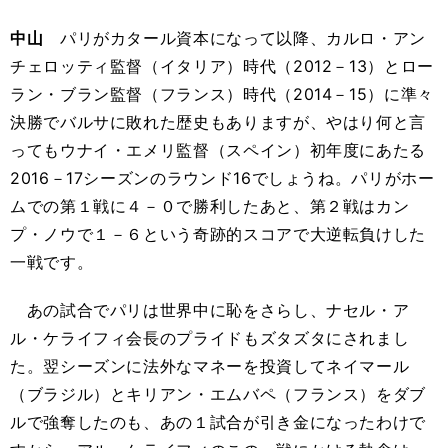
中山
パリがカタール資本になって以降、カルロ・アン
チェロッティ監督（イタリア）時代（2012－13）とロー
ラン・ブラン監督（フランス）時代（2014－15）に準々
決勝でバルサに敗れた歴史もありますが、やはり何と言
ってもウナイ・エメリ監督（スペイン）初年度にあたる
2016－17シーズンのラウンド16でしょうね。パリがホー
ムでの第１戦に４－０で勝利したあと、第２戦はカン
プ・ノウで１－６という奇跡的スコアで大逆転負けした
一戦です。
あの試合でパリは世界中に恥をさらし、ナセル・ア
ル・ケライフィ会長のプライドもズタズタにされまし
た。翌シーズンに法外なマネーを投資してネイマール
（ブラジル）とキリアン・エムバペ（フランス）をダブ
ルで強奪したのも、あの１試合が引き金になったわけで