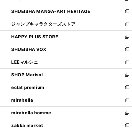
開
ウ
し
SHUEISHA MANGA-ART HERITAGE
く
で
い
新
開
ウ
し
ジャンプキャラクターズストア
く
ィ
い
新
ン
ウ
し
HAPPY PLUS STORE
ド
ィ
い
新
ウ
ン
ウ
し
SHUEISHA VOX
で
ド
ィ
い
新
開
ウ
ン
ウ
し
LEEマルシェ
く
で
ド
ィ
い
新
開
ウ
ン
ウ
し
SHOP Marisol
く
で
ド
ィ
い
新
開
ウ
ン
ウ
し
eclat premium
く
で
ド
ィ
い
新
開
ウ
ン
ウ
し
mirabella
く
で
ド
ィ
い
新
開
ウ
ン
ウ
し
mirabella homme
く
で
ド
ィ
い
新
開
ウ
ン
ウ
し
zakka market
く
で
ド
ィ
い
新
開
ウ