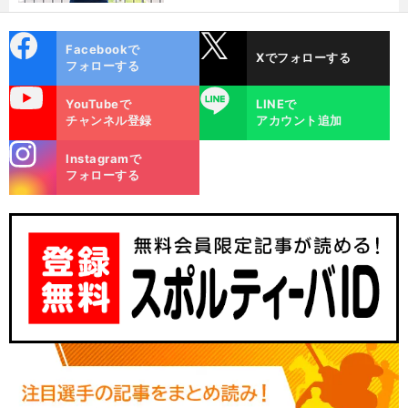
った
cebo
X
Facebookで
Xでフォローする
ok
フォローする
uTube
LINE
YouTubeで
LINEで
チャンネル登録
アカウント追加
stagra
Instagramで
m
フォローする