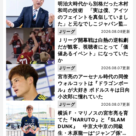
明治大時代から別格だった木村
和司の技術 「実は僕、アイツ
のフェイントを真似していまし
た」と元なでしこジャパン監
督・佐々木則夫
Jリーグ
2026.08.08更新
Ｊリーグ開幕戦は白熱の逆転劇
だが観客、視聴者にとって「価
値あるイベント」になっていた
か
Jリーグ
2026.08.07更新
宮市亮のアーセナル時代の同僚
ウォルコットは『ドラゴンボー
ル』が大好き ポドルスキは日向
小次郎に憧れていた
Jリーグ
2026.08.07更新
横浜Ｆ・マリノスの宮市亮を育
てた『NARUTO』と『SLAM
DUNK』 中京大中京の同級
生・木原龍一は"ジャンプ係"だ