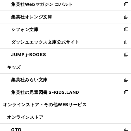
集英社Webマガジン コバルト
く
で
ド
ィ
新
開
ウ
ン
し
集英社オレンジ文庫
く
で
ド
い
新
開
ウ
ウ
し
シフォン文庫
く
で
ィ
い
新
開
ン
ウ
し
ダッシュエックス文庫公式サイト
く
ド
ィ
い
新
ウ
ン
ウ
し
JUMP j-BOOKS
で
ド
ィ
い
新
開
ウ
ン
ウ
し
キッズ
く
で
ド
ィ
い
開
ウ
ン
ウ
集英社みらい文庫
く
で
ド
ィ
新
開
ウ
ン
し
集英社の児童図書 S-KIDS.LAND
く
で
ド
い
新
開
ウ
ウ
し
オンラインストア・
その他WEBサービス
く
で
ィ
い
開
ン
ウ
オンラインストア
く
ド
ィ
ウ
ン
OTO
で
ド
新