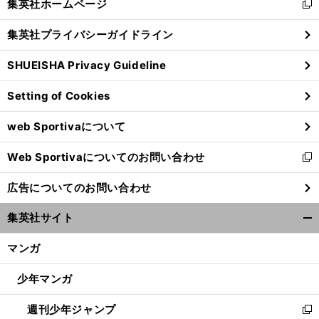
集英社ホームページ
新
閉
し
じ
集英社プライバシーガイドライン
い
る
ウ
SHUEISHA Privacy Guideline
ィ
ン
Setting of Cookies
ド
ウ
web Sportivaについて
で
開
Web Sportivaについてのお問い合わせ
く
新
し
広告についてのお問い合わせ
い
ウ
集英社サイト
ィ
開
ン
く/
マンガ
ド
閉
ウ
じ
少年マンガ
で
る
開
週刊少年ジャンプ
く
新