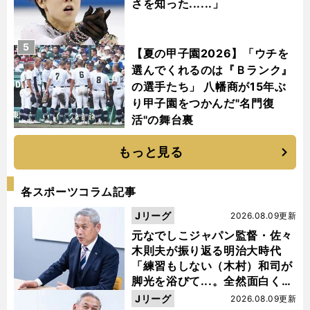
さを知った......」
5
【夏の甲子園2026】「ウチを
選んでくれるのは『Ｂランク』
の選手たち」 八幡商が15年ぶ
り甲子園をつかんだ"名門復
活"の舞台裏
もっと見る
各スポーツコラム記事
Jリーグ
2026.08.09更新
元なでしこジャパン監督・佐々
木則夫が振り返る明治大時代
「練習もしない（木村）和司が
脚光を浴びて...。全然面白くな
い４年間でした」
Jリーグ
2026.08.09更新