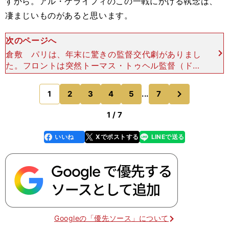
すから。アル・ケライフィのこの一戦にかける執念は、
凄まじいものがあると思います。
次のページへ
倉敷 パリは、年末に驚きの監督交代劇がありまし
た。フロントは突然トーマス・トゥヘル監督（ドイ
ツ）を解任し、クラブOBでもあるマウリシオ・ポ
チェッティーノ（アルゼンチン）を招へいしました
次
1
2
3
4
5
...
7
のページへ
が、一体何が起こ
1 / 7
いいね
Xでポストする
LINEで送る
line
faceboo
x
k
Googleの「優先ソース」について