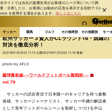
当サイトでは当社の提携先等がお客様のニーズ等について調
査・分析したり、お客様にお勧めの広告を表⽰する⽬的で Co
閉じ
okie を使⽤する場合があります。
詳しくはこちら
る
マイペ
web Sportiva (webスポルティーバ)
検索
メニュ
we
ー
サッカーの記事一覧
海外サッカー
海外サッカー
b
ジ
サッカー
競馬
ゴルフ
その他球技
その他競技
モー
ス
欧州サッカー３賢人がCLラウンド16・因縁の
ポ
対決を徹底分析！
ル
テ
2021年01月20日 11:15 公開
2021年01月20日 11:16 更新
ィ
ー
photo by AFLO
バ
蹴球最前線──ワールドフットボール観戦術──
vol.79
サッカーの試合実況で日本随一のキャリアを持つ倉敷
保雄、サッカージャーナリスト、サッカー中継の解説者
として長年フットボールシーンを取材しつづける中山