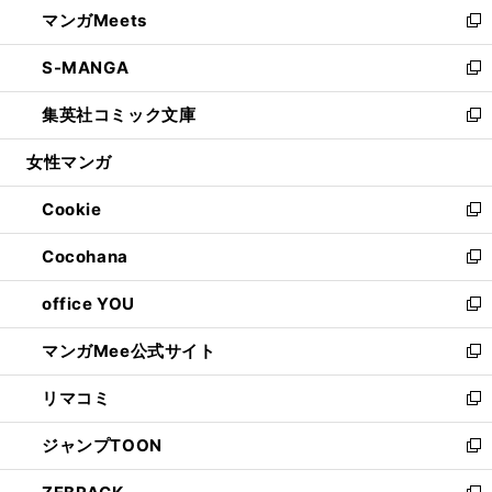
し
マンガMeets
く
で
ド
ィ
い
新
開
ウ
ン
ウ
し
S-MANGA
く
で
ド
ィ
い
新
開
ウ
ン
ウ
し
集英社コミック文庫
く
で
ド
ィ
い
新
開
ウ
ン
ウ
し
女性マンガ
く
で
ド
ィ
い
開
ウ
ン
ウ
Cookie
く
で
ド
ィ
新
開
ウ
ン
し
Cocohana
く
で
ド
い
新
開
ウ
ウ
し
office YOU
く
で
ィ
い
新
開
ン
ウ
し
マンガMee公式サイト
く
ド
ィ
い
新
ウ
ン
ウ
し
リマコミ
で
ド
ィ
い
新
開
ウ
ン
ウ
し
ジャンプTOON
く
で
ド
ィ
い
新
開
ウ
ン
ウ
し
く