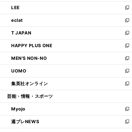
開
ウ
ン
ウ
し
LEE
く
で
ド
ィ
い
新
開
ウ
ン
ウ
し
eclat
く
で
ド
ィ
い
新
開
ウ
ン
ウ
し
T JAPAN
く
で
ド
ィ
い
新
開
ウ
ン
ウ
し
HAPPY PLUS ONE
く
で
ド
ィ
い
新
開
ウ
ン
ウ
し
MEN'S NON-NO
く
で
ド
ィ
い
新
開
ウ
ン
ウ
し
UOMO
く
で
ド
ィ
い
新
開
ウ
ン
ウ
し
集英社オンライン
く
で
ド
ィ
い
新
開
ウ
ン
ウ
し
芸能・情報・スポーツ
く
で
ド
ィ
い
開
ウ
ン
ウ
Myojo
く
で
ド
ィ
新
開
ウ
ン
し
週プレNEWS
く
で
ド
い
新
開
ウ
ウ
し