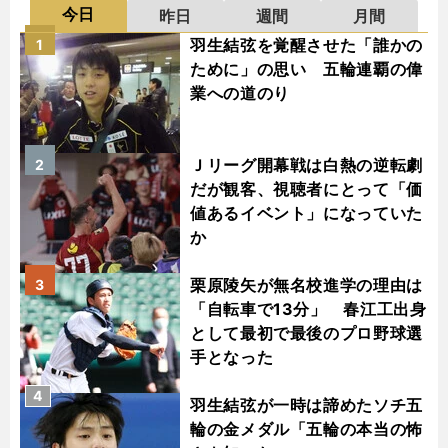
今日
昨日
週間
月間
羽生結弦を覚醒させた「誰かの
1
ために」の思い 五輪連覇の偉
業への道のり
Ｊリーグ開幕戦は白熱の逆転劇
2
だが観客、視聴者にとって「価
値あるイベント」になっていた
か
栗原陵矢が無名校進学の理由は
3
「自転車で13分」 春江工出身
として最初で最後のプロ野球選
手となった
4
羽生結弦が一時は諦めたソチ五
輪の金メダル「五輪の本当の怖