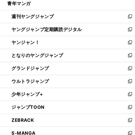
青年マンガ
く
で
ド
ィ
い
開
ウ
ン
ウ
週刊ヤングジャンプ
く
で
ド
ィ
新
開
ウ
ン
し
ヤングジャンプ定期購読デジタル
く
で
ド
い
新
開
ウ
ウ
し
ヤンジャン！
く
で
ィ
い
新
開
ン
ウ
し
となりのヤングジャンプ
く
ド
ィ
い
新
ウ
ン
ウ
し
グランドジャンプ
で
ド
ィ
い
新
開
ウ
ン
ウ
し
ウルトラジャンプ
く
で
ド
ィ
い
新
開
ウ
ン
ウ
し
少年ジャンプ+
く
で
ド
ィ
い
新
開
ウ
ン
ウ
し
ジャンプTOON
く
で
ド
ィ
い
新
開
ウ
ン
ウ
し
ZEBRACK
く
で
ド
ィ
い
新
開
ウ
ン
ウ
し
S-MANGA
く
で
ド
ィ
い
新