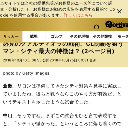
当サイトでは当社の提携先等がお客様のニーズ等について調
査・分析したり、お客様にお勧めの広告を表⽰する⽬的で Co
閉じ
okie を使⽤する場合があります。
詳しくはこちら
る
マイペ
web Sportiva (webスポルティーバ)
検索
メニュ
we
ー
サッカーの記事一覧
海外サッカー
海外サッカー
b
ジ
サッカー
競馬
ゴルフ
その他球技
その他競技
モー
ス
必見のグアルディオラの戦術。CL制覇を狙う
ポ
マン・シティ最大の特徴は？ (2ページ目)
ル
テ
2018年10月10日 06:55 公開
2018年10月25日 00:31 更新
ィ
ー
photo by Getty Images
バ
倉敷
リヨンは準備してきたシティ対策を見事に実践し
ていましたね。彼らと戦うならこのやり方が有効だ、と
いうテキストを示したような試合でした。
中山
そうですね。まずこの試合をひと言で表現する
と、「シティが緩かった」というところに落ち着くので