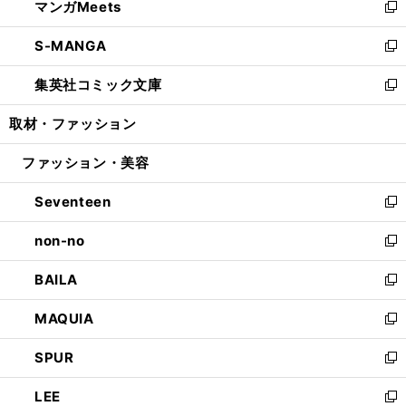
マンガMeets
く
で
ド
ィ
い
新
開
ウ
ン
ウ
し
S-MANGA
く
で
ド
ィ
い
新
開
ウ
ン
ウ
し
集英社コミック文庫
く
で
ド
ィ
い
新
開
ウ
ン
ウ
し
取材・ファッション
く
で
ド
ィ
い
開
ウ
ン
ウ
ファッション・美容
く
で
ド
ィ
開
ウ
ン
Seventeen
く
で
ド
新
開
ウ
し
non-no
く
で
い
新
開
ウ
し
BAILA
く
ィ
い
新
ン
ウ
し
MAQUIA
ド
ィ
い
新
ウ
ン
ウ
し
SPUR
で
ド
ィ
い
新
開
ウ
ン
ウ
し
LEE
く
で
ド
ィ
い
新