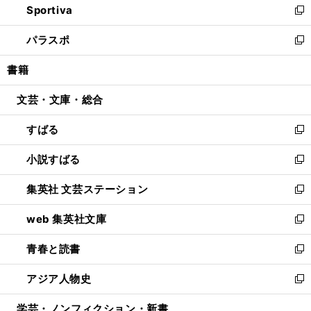
Sportiva
く
ド
ィ
い
新
ウ
ン
ウ
し
パラスポ
で
ド
ィ
い
新
開
ウ
ン
ウ
し
書籍
く
で
ド
ィ
い
開
ウ
ン
ウ
文芸・文庫・総合
く
で
ド
ィ
開
ウ
ン
すばる
く
で
ド
新
開
ウ
し
小説すばる
く
で
い
新
開
ウ
し
集英社 文芸ステーション
く
ィ
い
新
ン
ウ
し
web 集英社文庫
ド
ィ
い
新
ウ
ン
ウ
し
青春と読書
で
ド
ィ
い
新
開
ウ
ン
ウ
し
アジア人物史
く
で
ド
ィ
い
新
開
ウ
ン
ウ
し
学芸・ノンフィクション・新書
く
で
ド
ィ
い