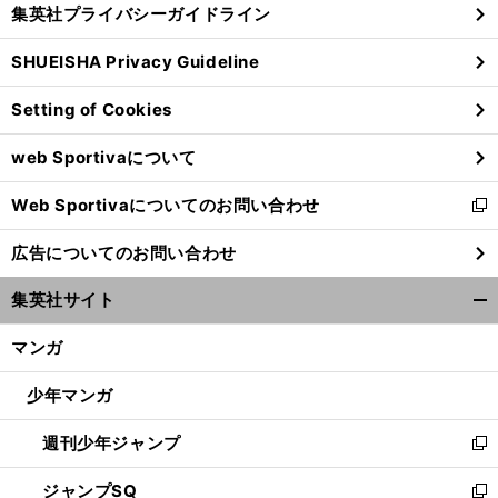
じ
集英社プライバシーガイドライン
い
る
ウ
SHUEISHA Privacy Guideline
ィ
ン
Setting of Cookies
ド
ウ
web Sportivaについて
で
開
Web Sportivaについてのお問い合わせ
く
新
し
広告についてのお問い合わせ
い
ウ
集英社サイト
ィ
開
ン
く/
マンガ
ド
閉
ウ
じ
少年マンガ
で
る
開
週刊少年ジャンプ
く
新
し
ジャンプSQ
い
新