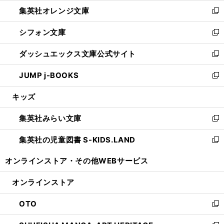
ウ
ン
し
集英社オレンジ文庫
く
で
ド
い
新
開
ウ
ウ
し
シフォン文庫
く
で
ィ
い
新
開
ン
ウ
し
ダッシュエックス文庫公式サイト
く
ド
ィ
い
新
ウ
ン
ウ
し
JUMP j-BOOKS
で
ド
ィ
い
新
開
ウ
ン
ウ
し
キッズ
く
で
ド
ィ
い
開
ウ
ン
ウ
集英社みらい文庫
く
で
ド
ィ
新
開
ウ
ン
し
集英社の児童図書 S-KIDS.LAND
く
で
ド
い
新
開
ウ
ウ
し
オンラインストア・
その他WEBサービス
く
で
ィ
い
開
ン
ウ
オンラインストア
く
ド
ィ
ウ
ン
OTO
で
ド
新
開
ウ
し