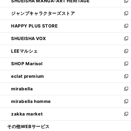
SHUEISHA MANGA-ART HERITAGE
く
で
い
新
開
ウ
し
ジャンプキャラクターズストア
く
ィ
い
新
ン
ウ
し
HAPPY PLUS STORE
ド
ィ
い
新
ウ
ン
ウ
し
SHUEISHA VOX
で
ド
ィ
い
新
開
ウ
ン
ウ
し
LEEマルシェ
く
で
ド
ィ
い
新
開
ウ
ン
ウ
し
SHOP Marisol
く
で
ド
ィ
い
新
開
ウ
ン
ウ
し
eclat premium
く
で
ド
ィ
い
新
開
ウ
ン
ウ
し
mirabella
く
で
ド
ィ
い
新
開
ウ
ン
ウ
し
mirabella homme
く
で
ド
ィ
い
新
開
ウ
ン
ウ
し
zakka market
く
で
ド
ィ
い
新
開
ウ
ン
ウ
し
その他WEBサービス
く
で
ド
ィ
い