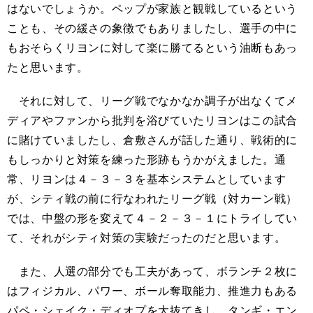
はないでしょうか。ペップが家族と観戦しているという
ことも、その緩さの象徴でもありましたし、選手の中に
もおそらくリヨンに対して楽に勝てるという油断もあっ
たと思います。
それに対して、リーグ戦でなかなか調子が出なくてメ
ディアやファンから批判を浴びていたリヨンはこの試合
に賭けていましたし、倉敷さんが話した通り、戦術的に
もしっかりと対策を練った形跡もうかがえました。通
常、リヨンは４－３－３を基本システムとしています
が、シティ戦の前に行なわれたリーグ戦（対カーン戦）
では、中盤の形を変えて４－２－３－１にトライしてい
て、それがシティ対策の実験だったのだと思います。
また、人選の部分でも工夫があって、ボランチ２枚に
はフィジカル、パワー、ボール奪取能力、推進力もある
パペ・シェイク・ディオプを大抜てきし、タンギ・エン