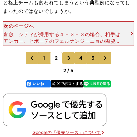
と格上チームも食われてしまうという典型例になってし
まったのではないでしょうか。
次のページへ
倉敷 シティが採用する４－３－３の場合、相手は
アンカー、ピボーテのフェルナンジーニョの両脇の
スペースを狙ってくるのがセオリーです。それに対
して、シティはどういった対応をし、そのポジショ
次
1
2
3
4
5
のページへ
のページへ
ンのインテンシテ
前
2 / 5
いいね
Xでポストする
LINEで送る
line
faceboo
x
k
Googleの「優先ソース」について