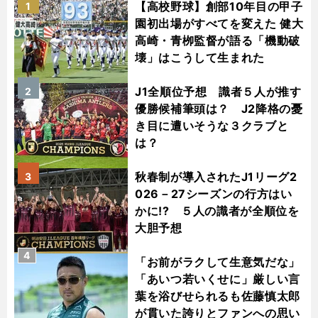
【高校野球】創部10年目の甲子
1
園初出場がすべてを変えた 健大
高崎・青栁監督が語る「機動破
壊」はこうして生まれた
J1全順位予想 識者５人が推す
2
優勝候補筆頭は？ J2降格の憂
き目に遭いそうな３クラブと
は？
秋春制が導入されたJ1リーグ2
3
026－27シーズンの行方はい
かに!? ５人の識者が全順位を
大胆予想
4
「お前がラクして生意気だな」
「あいつ若いくせに」厳しい言
葉を浴びせられるも佐藤慎太郎
が貫いた誇りとファンへの思い