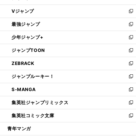
ウ
し
Vジャンプ
ィ
い
新
ン
ウ
し
最強ジャンプ
ド
ィ
い
新
ウ
ン
ウ
し
少年ジャンプ+
で
ド
ィ
い
新
開
ウ
ン
ウ
し
ジャンプTOON
く
で
ド
ィ
い
新
開
ウ
ン
ウ
し
ZEBRACK
く
で
ド
ィ
い
新
開
ウ
ン
ウ
し
ジャンプルーキー！
く
で
ド
ィ
い
新
開
ウ
ン
ウ
し
S-MANGA
く
で
ド
ィ
い
新
開
ウ
ン
ウ
し
集英社ジャンプリミックス
く
で
ド
ィ
い
新
開
ウ
ン
ウ
し
集英社コミック文庫
く
で
ド
ィ
い
新
開
ウ
ン
ウ
し
青年マンガ
く
で
ド
ィ
い
開
ウ
ン
ウ