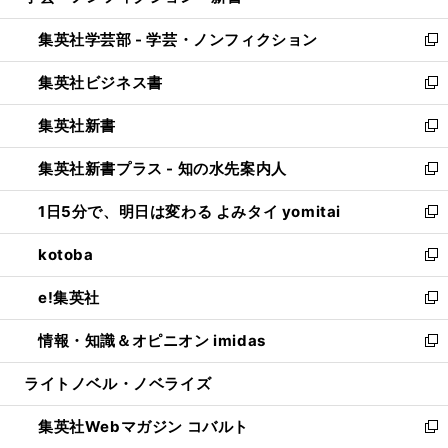
開
ウ
ン
ウ
集英社学芸部 - 学芸・ノンフィクション
く
で
ド
ィ
新
開
ウ
ン
し
集英社ビジネス書
く
で
ド
い
新
開
ウ
ウ
し
集英社新書
く
で
ィ
い
新
開
ン
ウ
し
集英社新書プラス - 知の水先案内人
く
ド
ィ
い
新
ウ
ン
ウ
し
1日5分で、明日は変わる よみタイ yomitai
で
ド
ィ
い
新
開
ウ
ン
ウ
し
kotoba
く
で
ド
ィ
い
新
開
ウ
ン
ウ
し
e!集英社
く
で
ド
ィ
い
新
開
ウ
ン
ウ
し
情報・知識＆オピニオン imidas
く
で
ド
ィ
い
新
開
ウ
ン
ウ
し
ライトノベル・ノベライズ
く
で
ド
ィ
い
開
ウ
ン
ウ
集英社Webマガジン コバルト
く
で
ド
ィ
新
開