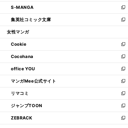
開
ウ
ン
ウ
し
S-MANGA
く
で
ド
ィ
い
新
開
ウ
ン
ウ
し
集英社コミック文庫
く
で
ド
ィ
い
新
開
ウ
ン
ウ
し
女性マンガ
く
で
ド
ィ
い
開
ウ
ン
ウ
Cookie
く
で
ド
ィ
新
開
ウ
ン
し
Cocohana
く
で
ド
い
新
開
ウ
ウ
し
office YOU
く
で
ィ
い
新
開
ン
ウ
し
マンガMee公式サイト
く
ド
ィ
い
新
ウ
ン
ウ
し
リマコミ
で
ド
ィ
い
新
開
ウ
ン
ウ
し
ジャンプTOON
く
で
ド
ィ
い
新
開
ウ
ン
ウ
し
ZEBRACK
く
で
ド
ィ
い
新
開
ウ
ン
ウ
し