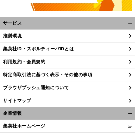
サービス
開
く/
推奨環境
閉
じ
集英社ID・スポルティーバIDとは
る
利用規約・会員規約
特定商取引法に基づく表示・その他の事項
ブラウザプッシュ通知について
サイトマップ
企業情報
開
く/
前
集英社ホームページ
へ
新
閉
し