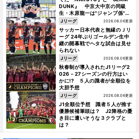
DUNK』 中京大中京の同級
生・木原龍一は"ジャンプ係"だ
った
Jリーグ
2026.08.06更新
サッカー日本代表と無縁のＪリ
ーグ 24年ぶりゴールデン生中
継の開幕戦でヘタな試合は見せ
られない
Jリーグ
2026.08.06更新
秋春制が導入されたJ1リーグ2
026－27シーズンの行方はい
かに!? ５人の識者が全順位を
大胆予想
Jリーグ
2026.08.06更新
J1全順位予想 識者５人が推す
優勝候補筆頭は？ J2降格の憂
き目に遭いそうな３クラブと
は？