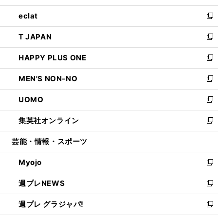
開
ウ
ン
ウ
し
eclat
く
で
ド
ィ
い
新
開
ウ
ン
ウ
し
T JAPAN
く
で
ド
ィ
い
新
開
ウ
ン
ウ
し
HAPPY PLUS ONE
く
で
ド
ィ
い
新
開
ウ
ン
ウ
し
MEN'S NON-NO
く
で
ド
ィ
い
新
開
ウ
ン
ウ
し
UOMO
く
で
ド
ィ
い
新
開
ウ
ン
ウ
し
集英社オンライン
く
で
ド
ィ
い
新
開
ウ
ン
ウ
し
芸能・情報・スポーツ
く
で
ド
ィ
い
開
ウ
ン
ウ
Myojo
く
で
ド
ィ
新
開
ウ
ン
し
週プレNEWS
く
で
ド
い
新
開
ウ
ウ
し
週プレ グラジャパ!
く
で
ィ
い
新
開
ン
ウ
し