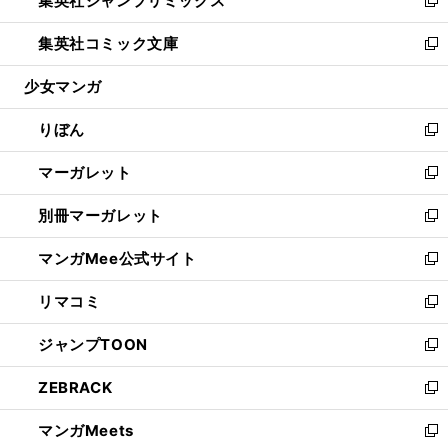
集英社ジャンプリミックス
で
ド
ィ
い
新
開
ウ
ン
ウ
し
集英社コミック文庫
く
で
ド
ィ
い
新
開
ウ
ン
ウ
し
少女マンガ
く
で
ド
ィ
い
開
ウ
ン
ウ
りぼん
く
で
ド
ィ
新
開
ウ
ン
し
マーガレット
く
で
ド
い
新
開
ウ
ウ
し
別冊マーガレット
く
で
ィ
い
新
開
ン
ウ
し
マンガMee公式サイト
く
ド
ィ
い
新
ウ
ン
ウ
し
リマコミ
で
ド
ィ
い
新
開
ウ
ン
ウ
し
ジャンプTOON
く
で
ド
ィ
い
新
開
ウ
ン
ウ
し
ZEBRACK
く
で
ド
ィ
い
新
開
ウ
ン
ウ
し
マンガMeets
く
で
ド
ィ
い
新