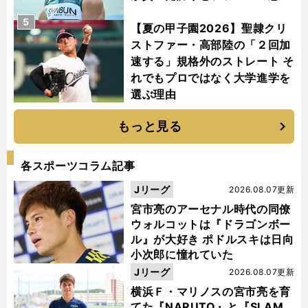
5
【夏の甲子園2026】聖隷クリ
ストファー・高部陸の「２回加
速する」規格外のストレート そ
れでもプロではなく大学進学を
選ぶ理由
もっと見る
各スポーツコラム記事
Jリーグ
2026.08.07更新
宮市亮のアーセナル時代の同僚
ウォルコットは『ドラゴンボー
ル』が大好き ポドルスキは日向
小次郎に憧れていた
Jリーグ
2026.08.07更新
横浜Ｆ・マリノスの宮市亮を育
てた『NARUTO』と『SLAM