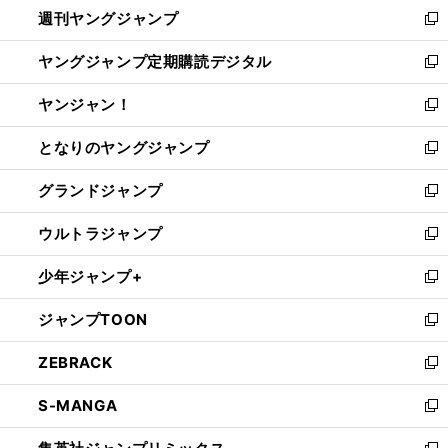
週刊ヤングジャンプ
く
で
ド
ィ
新
開
ウ
ン
し
ヤングジャンプ定期購読デジタル
く
で
ド
い
新
開
ウ
ウ
し
ヤンジャン！
く
で
ィ
い
新
開
ン
ウ
し
となりのヤングジャンプ
く
ド
ィ
い
新
ウ
ン
ウ
し
グランドジャンプ
で
ド
ィ
い
新
開
ウ
ン
ウ
し
ウルトラジャンプ
く
で
ド
ィ
い
新
開
ウ
ン
ウ
し
少年ジャンプ+
く
で
ド
ィ
い
新
開
ウ
ン
ウ
し
ジャンプTOON
く
で
ド
ィ
い
新
開
ウ
ン
ウ
し
ZEBRACK
く
で
ド
ィ
い
新
開
ウ
ン
ウ
し
S-MANGA
く
で
ド
ィ
い
新
開
ウ
ン
ウ
し
く