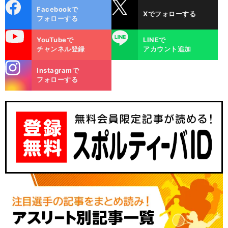
cebo
X
Facebookで
Xでフォローする
ok
フォローする
uTube
LINE
YouTubeで
LINEで
チャンネル登録
アカウント追加
stagra
Instagramで
m
フォローする