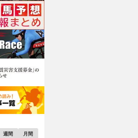
週間
月間