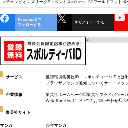
#チャンピオンズリーグ
#ユベントス
#ロナウド
#ワールドフットボ
ebo
X
YouTube
Facebookで
Xでフォローする
ok
フォローする
サービス
推奨環境
集英社ID・スポルティーバIDとは
ブラウザプッシュ通知について
サイトマッ
企業情報
集英社ホームページ
集英社プライバシー
新
Web Sportivaについてのお問い合わせ
広
し
新
い
し
集英社サイト
ウ
い
ィ
ウ
マンガ
少年マンガ
ン
ィ