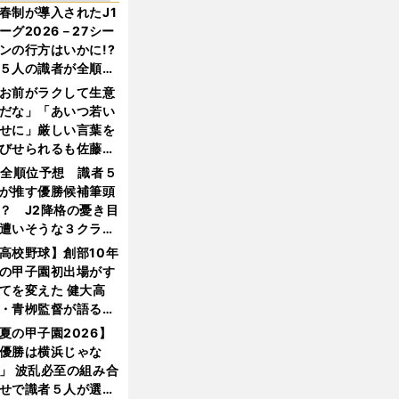
春制が導入されたJ1
ーグ2026－27シー
ンの行方はいかに!?
５人の識者が全順位
大胆予想
お前がラクして生意
だな」「あいつ若い
せに」厳しい言葉を
びせられるも佐藤慎
郎が貫いた誇りとフ
1全順位予想 識者５
ンへの思い
が推す優勝候補筆頭
？ J2降格の憂き目
遭いそうな３クラブ
は？
高校野球】創部10年
の甲子園初出場がす
てを変えた 健大高
・青栁監督が語る
機動破壊」はこうし
夏の甲子園2026】
生まれた
優勝は横浜じゃな
」 波乱必至の組み合
せで識者５人が選ん