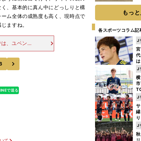
だ
なく、基本的に真ん中にどっしりと構
もっと
チーム全体の成熟度も高く、現時点で
感じますね。
各スポーツコラム記
J
では、ユベント
宮
に尽きると思い
代
補と言われてい
次
は
6
が
J
日
横
た
市
T
LINEで送る
K
J
級
サ
ャ
縁
り
開
J
見
秋
リ
ついて