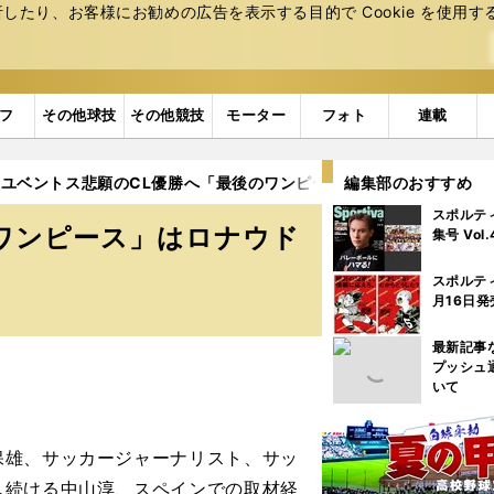
たり、お客様にお勧めの広告を表⽰する⽬的で Cookie を使⽤す
フ
その他球技
その他競技
モーター
フォト
連載
ユベントス悲願のCL優勝へ「最後のワンピース」はロナウドの加入
編集部のおすすめ
スポルテ
ワンピース」はロナウド
集号 Vol
スポルテ
月16日発
最新記事
プッシュ
いて
雄、サッカージャーナリスト、サッ
し続ける中山淳、スペインでの取材経