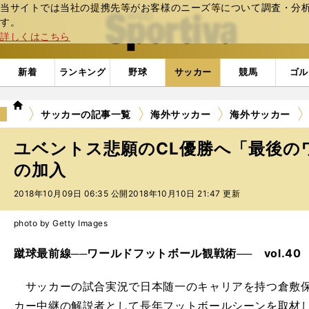
当サイトでは当社の提携先等がお客様のニーズ等について調査・分析し
web Sportiva (webスポルティーバ)
す。
詳しくはこちら
新着
ランキング
野球
サッカー
競馬
ゴル
we
サッカーの記事一覧
海外サッカー
海外サッカー
b
ス
ユベントス悲願のCL優勝へ「最後の
ポ
ル
の加入
テ
2018年10月09日 06:35 公開
2018年10月10日 21:47 更新
ィ
ー
バ
photo by Getty Images
蹴球最前線──ワールドフットボール観戦術── vol.40
サッカーの試合実況で日本随一のキャリアを持つ倉敷保
カー中継の解説者として長年フットボールシーンを取材