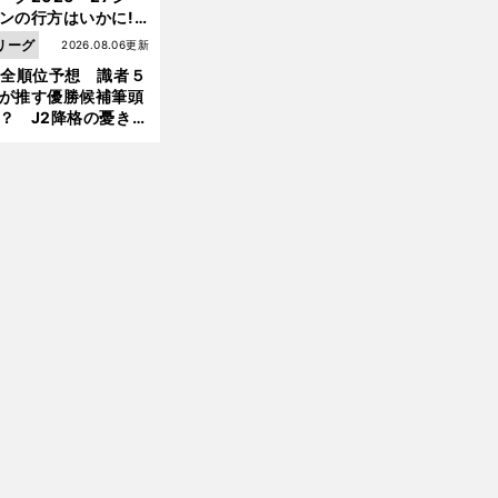
ンの行方はいかに!?
前
５人の識者が全順位
へ
リーグ
2026.08.06更新
大胆予想
1全順位予想 識者５
が推す優勝候補筆頭
？ J2降格の憂き目
遭いそうな３クラブ
は？