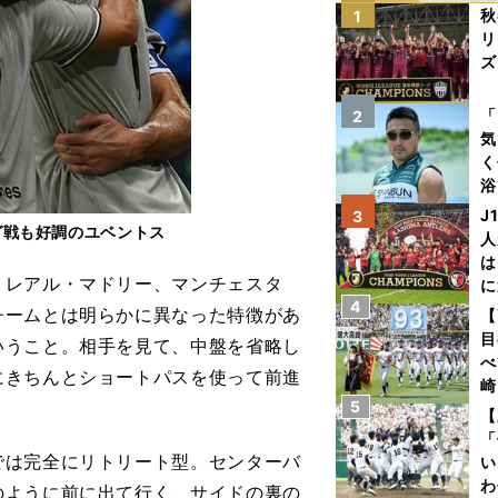
秋
1
リ
ズ
を
「
2
気
く
浴
太
J
3
グ戦も好調のユベントス
ァ
人
は
レアル・マドリー、マンチェスタ
に
4
と
チームとは明らかに異なった特徴があ
【
目
いうこと。相手を見て、中盤を省略し
べ
にきちんとショートパスを使って前進
崎
5
「
【
て
「
は完全にリトリート型。センターバ
い
わ
のように前に出て行く、サイドの裏の