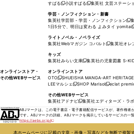
ド
ン
ド
ド
ド
すばる
小説すばる
集英社 文芸ステーシ
く
開
く
く
新
新
ウ
ウ
ウ
ド
ウ
ウ
ウ
く
し
し
ィ
ィ
学芸・ノンフィクション・新書
で
ウ
で
で
で
い
い
ン
ン
集英社学芸部 - 学芸・ノンフィクション
開
で
開
開
開
新
ウ
ウ
ド
ド
1日5分で、明日は変わる よみタイ yomitai
く
開
く
く
く
し
新
ィ
ィ
ウ
ウ
く
い
ン
ン
ライトノベル・ノベライズ
で
で
ウ
ド
ド
集英社Webマガジン コバルト
集英社オレ
開
開
新
ィ
ウ
ウ
く
く
し
ン
キッズ
で
で
い
ド
集英社みらい文庫
集英社の児童図書 S-KID
開
開
新
ウ
ウ
く
く
し
ィ
オンラインストア・
オンラインストア
で
い
ン
その他WEBサービス
OTO
SHUEISHA MANGA-ART HERITAGE
開
新
ウ
ド
LEEマルシェ
SHOP Marisol
eclat prem
く
し
新
新
ィ
ウ
い
し
し
ン
その他WEBサービス
で
ウ
い
い
ド
集英社アドナビ
集英社エディターズ・ラ
開
新
ィ
ウ
ウ
ウ
く
し
ABJマークは、この電子書店・電子書籍配信サービスが、著作権者か
ン
ィ
ィ
で
い
です。ABJマークの詳細、ABJマークを掲示しているサービスの一
ド
ン
ン
開
https://aebs.or.jp/
ウ
新
ウ
ド
ド
く
し
ィ
で
ウ
ウ
い
本ホームページに記載の文章・画像・写真などを無断で複製す
ン