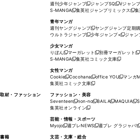
週刊少年ジャンプ
ジャンプSQ
Vジャン
ド
ン
新
新
S-MANGA
集英社ジャンプリミックス
集
ウ
ド
新
し
し
新
で
ウ
し
い
い
し
青年マンガ
開
で
い
ウ
ウ
い
週刊ヤングジャンプ
ヤングジャンプ定期
新
く
開
ウ
ィ
ィ
ウ
ウルトラジャンプ
少年ジャンプ+
ジャン
新
し
新
く
ィ
ン
ン
ィ
し
い
し
ン
ド
ド
ン
少女マンガ
い
ウ
い
ド
ウ
ウ
ド
りぼん
マーガレット
別冊マーガレット
新
新
新
ウ
ィ
ウ
ウ
で
で
ウ
S-MANGA
集英社コミック文庫
し
新
し
新
ィ
ン
ィ
で
開
開
で
い
し
い
し
ン
ド
ン
女性マンガ
開
く
く
開
ウ
い
ウ
い
ド
ウ
ド
Cookie
Cocohana
office YOU
マンガM
く
く
新
新
新
ィ
ウ
ィ
ウ
ウ
で
ウ
集英社コミック文庫
し
新
し
し
ン
ィ
ン
ィ
で
開
で
い
し
い
い
ド
ン
ド
ン
取材・ファッション
ファッション・美容
開
く
開
ウ
い
ウ
ウ
ウ
ド
ウ
ド
Seventeen
non-no
BAILA
MAQUIA
S
く
く
新
新
新
新
ィ
ウ
ィ
ィ
で
ウ
で
ウ
集英社オンライン
し
新
し
し
し
ン
ィ
ン
ン
開
で
開
で
い
し
い
い
い
ド
ン
ド
ド
芸能・情報・スポーツ
く
開
く
開
ウ
い
ウ
ウ
ウ
ウ
ド
ウ
ウ
Myojo
週プレNEWS
週プレ グラジャパ!
く
く
新
新
新
ィ
ウ
ィ
ィ
ィ
で
ウ
で
で
し
し
ン
ィ
ン
ン
ン
書籍
文芸・文庫・総合
開
で
開
開
い
い