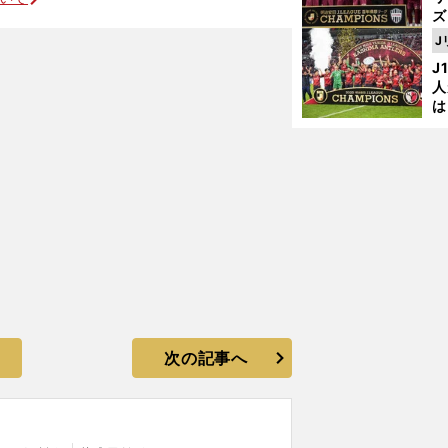
ズ
ニューカッスルには変化の兆し
J
を
J
人
は
に
と
次の記事へ