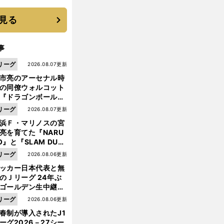
優勝校はここだ！
見る
事
リーグ
2026.08.07更新
市亮のアーセナル時
の同僚ウォルコット
『ドラゴンボール』
大好き ポドルスキは
リーグ
2026.08.07更新
向小次郎に憧れてい
浜Ｆ・マリノスの宮
亮を育てた『NARU
O』と『SLAM DUN
』 中京大中京の同
リーグ
2026.08.06更新
生・木原龍一は"ジ
ッカー日本代表と無
ンプ係"だった
のＪリーグ 24年ぶ
ゴールデン生中継の
幕戦でヘタな試合は
リーグ
2026.08.06更新
せられない
春制が導入されたJ1
ーグ2026－27シー