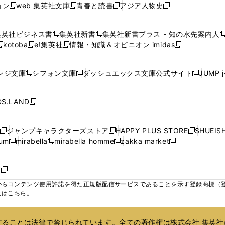
ド
ド
ド
ド
ド
ョン
web 集英社文庫
青春と読書
アジア人物史
く
く
く
く
新
新
新
新
ウ
ウ
ウ
ウ
ウ
ウ
ウ
ウ
し
し
し
し
ィ
ィ
ィ
で
で
で
で
で
い
い
い
い
ン
ン
ン
集英社ビジネス書
集英社新書
集英社新書プラス - 知の水先案内人
開
開
開
開
開
新
新
新
ウ
ウ
ウ
ウ
ド
ド
ド
kotoba
e!集英社
情報・知識＆オピニオン imidas
く
く
く
く
く
新
し
新
し
新
ィ
ィ
ィ
ィ
ウ
ウ
ウ
し
し
い
し
い
し
ン
ン
ン
ン
で
で
で
い
い
ウ
い
ウ
い
ド
ド
ド
ド
ンジ文庫
シフォン文庫
ダッシュエックス文庫公式サイト
JUMP 
開
開
開
新
新
新
ウ
ウ
ィ
ウ
ィ
ウ
ウ
ウ
ウ
ウ
く
く
く
し
し
し
ィ
ィ
ン
ィ
ン
ィ
で
で
で
で
い
い
い
ン
ン
ド
ン
ド
ン
S.LAND
開
開
開
開
新
ウ
ウ
ウ
ド
ド
ウ
ド
ウ
ド
く
く
く
く
し
ィ
ィ
ィ
ウ
ウ
で
ウ
で
ウ
い
ン
ン
ン
ジャンプキャラクターズストア
HAPPY PLUS STORE
SHUEIS
で
で
開
で
開
で
新
新
新
ウ
ド
ド
ド
ium
mirabella
mirabella homme
zakka market
開
開
く
開
く
開
し
新
新
新
し
新
し
ィ
ウ
ウ
ウ
く
く
く
く
い
し
し
い
し
し
い
ン
で
で
で
ウ
い
い
ウ
い
い
ウ
ド
ボ
開
開
開
新
ィ
ウ
ウ
ィ
ウ
ウ
ィ
ウ
く
く
く
し
らコンテンツ使用許諾を得た正規版配信サービスであることを示す登録商標（登録番
ン
ィ
ィ
ン
ィ
ィ
ン
で
い
覧はこちら。
ド
ン
ン
ド
ン
ン
ド
開
ウ
ウ
ド
ド
ウ
ド
ド
ウ
く
ィ
で
ウ
ウ
で
ウ
ウ
で
ることは法律で禁じられています。全ての著作権は株式会社 集英社
ン