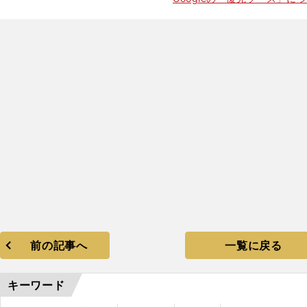
夢
」
。
前の記事へ
一覧に戻る
キーワード