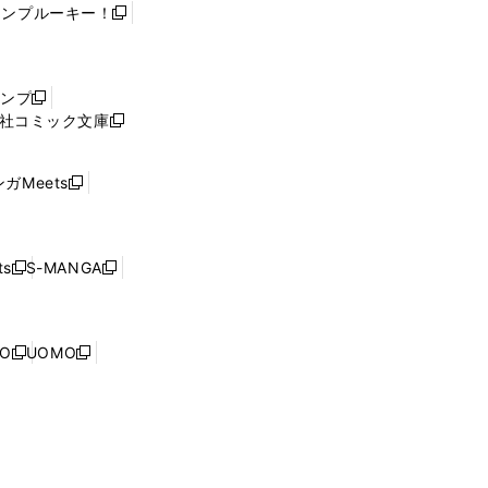
ャンプルーキー！
新
し
い
ウ
ャンプ
新
ィ
社コミック文庫
し
新
ン
い
し
ド
ウ
い
ウ
ガMeets
新
ィ
ウ
で
し
ン
ィ
開
い
ド
ン
く
ウ
ウ
ド
s
S-MANGA
新
新
ィ
で
ウ
し
し
ン
開
で
い
い
ド
く
開
ウ
ウ
ウ
NO
UOMO
く
新
新
ィ
ィ
で
し
し
ン
ン
開
い
い
ド
ド
く
ウ
ウ
ウ
ウ
ィ
ィ
で
で
ン
ン
開
開