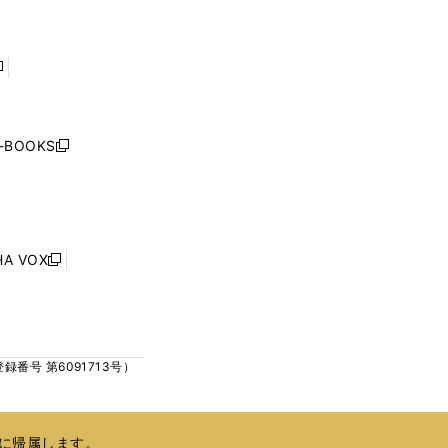
ド
ド
く
く
ウ
ウ
で
で
開
開
く
く
し
い
ウ
j-BOOKS
新
ィ
し
ン
い
ド
ウ
ウ
ィ
で
ン
HA VOX
開
新
ド
く
し
ウ
い
で
ウ
開
ィ
く
号 第6091713号）
ン
ド
ウ
で
に帰属します。