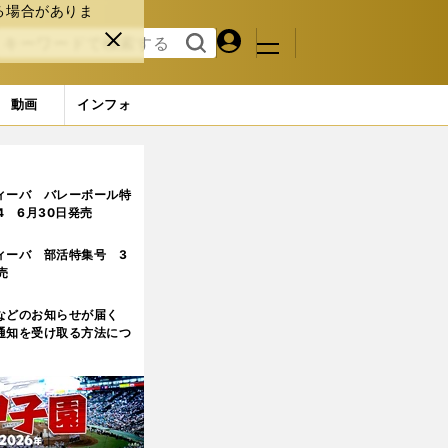
る場合がありま
マイペ
閉じ
検索
メニュ
ー
る
す
ジ
る
動画
インフォ
ィーバ バレーボール特
.4 6月30日発売
ィーバ 部活特集号 3
売
などのお知らせが届く
通知を受け取る方法につ