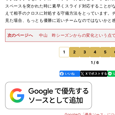
スペースを突かれた時に素早くスライド対応することが
えて相手のクロスに対処する守備方法をとっています。
見た場合、もっとも優勝に近いチームなのではないかと
次のページへ
中山 昨シーズンからの変化という点
スの最大の変化は何と言ってもロナウドが加入したこと
ます。これは今シーズンの傾向でもありますが、優勝候
るチームが意外と昨シーズ
1
2
3
4
5
のページへ
1 / 6
いいね
Xでポストする
line
faceboo
x
k
Googleの「優先ソース」に