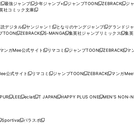
プ
最強ジャンプ
少年ジャンプ+
ジャンプTOON
ZEBRACK
ジ
新
新
新
新
新
英社コミック文庫
し
新
し
し
し
し
い
い
し
い
い
い
ウ
ウ
い
ウ
ウ
ウ
購読デジタル
ヤンジャン！
となりのヤングジャンプ
グランドジ
新
新
新
ィ
ィ
ウ
ィ
ィ
ィ
プTOON
ZEBRACK
S-MANGA
集英社ジャンプリミックス
集英
新
し
新
し
新
し
新
ン
ン
ィ
ン
ン
ン
し
い
し
い
し
い
し
ド
ド
ン
ド
ド
ド
い
ウ
い
ウ
い
ウ
い
ウ
ウ
ド
ウ
ウ
ウ
マンガMee公式サイト
リマコミ
ジャンプTOON
ZEBRACK
マン
新
新
新
新
ウ
ィ
ウ
ィ
ウ
ィ
ウ
で
で
ウ
で
で
で
し
し
し
し
し
ィ
ン
ィ
ン
ィ
ン
ィ
開
開
で
開
開
開
い
い
い
い
い
ン
ド
ン
ド
ン
ド
ン
く
く
開
く
く
く
ウ
ウ
ウ
ウ
ウ
ド
ウ
ド
ウ
ド
ウ
ド
ee公式サイト
リマコミ
ジャンプTOON
ZEBRACK
マンガMeet
く
新
新
新
新
ィ
ィ
ィ
ィ
ィ
ウ
で
ウ
で
ウ
で
ウ
し
し
し
し
ン
ン
ン
ン
ン
で
開
で
開
で
開
で
い
い
い
い
ド
ド
ド
ド
ド
開
く
開
く
開
く
開
ウ
ウ
ウ
ウ
ウ
ウ
ウ
ウ
ウ
PUR
LEE
eclat
T JAPAN
HAPPY PLUS ONE
MEN'S NON-
く
く
く
く
新
新
新
新
新
ィ
ィ
ィ
ィ
で
で
で
で
で
し
し
し
し
し
ン
ン
ン
ン
開
開
開
開
開
い
い
い
い
い
ド
ド
ド
ド
く
く
く
く
く
ウ
ウ
ウ
ウ
ウ
ウ
ウ
ウ
ウ
Sportiva
パラスポ
新
新
ィ
ィ
ィ
ィ
ィ
で
で
で
で
し
し
し
ン
ン
ン
ン
ン
開
開
開
開
い
い
い