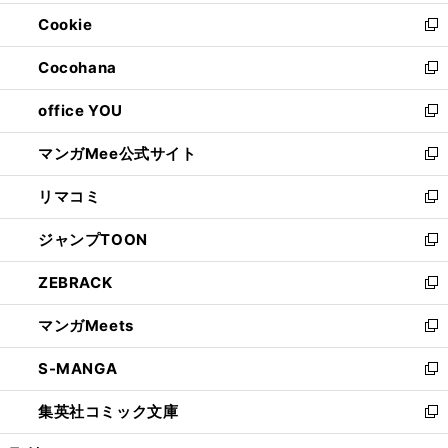
開
ウ
ン
ウ
Cookie
く
で
ド
ィ
新
開
ウ
ン
し
Cocohana
く
で
ド
い
新
開
ウ
ウ
し
office YOU
く
で
ィ
い
新
開
ン
ウ
し
マンガMee公式サイト
く
ド
ィ
い
新
ウ
ン
ウ
し
リマコミ
で
ド
ィ
い
新
開
ウ
ン
ウ
し
ジャンプTOON
く
で
ド
ィ
い
新
開
ウ
ン
ウ
し
ZEBRACK
く
で
ド
ィ
い
新
開
ウ
ン
ウ
し
マンガMeets
く
で
ド
ィ
い
新
開
ウ
ン
ウ
し
S-MANGA
く
で
ド
ィ
い
新
開
ウ
ン
ウ
し
集英社コミック文庫
く
で
ド
ィ
い
新
開
ウ
ン
ウ
し