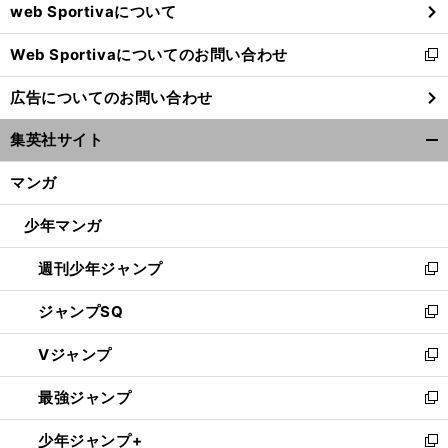
web Sportivaについて
で
開
Web Sportivaについてのお問い合わせ
く
新
し
広告についてのお問い合わせ
い
武
。
ウ
藤嘉紀VS大迫勇也
ブンデスで対戦した代表FWそれぞれの事情
集英社サイト
ィ
開
ン
く/
マンガ
ド
閉
ウ
じ
少年マンガ
で
る
開
週刊少年ジャンプ
く
新
し
ジャンプSQ
い
新
ウ
し
Vジャンプ
ィ
い
新
ン
ウ
し
最強ジャンプ
ド
ィ
い
新
ウ
ン
ウ
し
少年ジャンプ+
で
ド
ィ
い
新