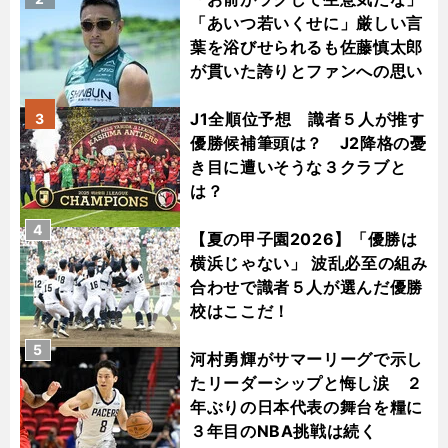
「あいつ若いくせに」厳しい言
葉を浴びせられるも佐藤慎太郎
が貫いた誇りとファンへの思い
J1全順位予想 識者５人が推す
3
優勝候補筆頭は？ J2降格の憂
き目に遭いそうな３クラブと
は？
4
【夏の甲子園2026】「優勝は
横浜じゃない」 波乱必至の組み
合わせで識者５人が選んだ優勝
校はここだ！
5
河村勇輝がサマーリーグで示し
たリーダーシップと悔し涙 ２
年ぶりの日本代表の舞台を糧に
３年目のNBA挑戦は続く