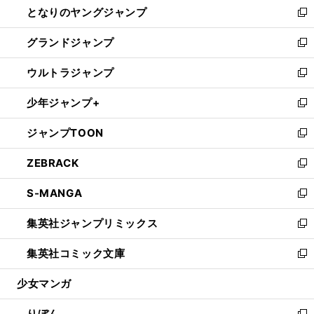
となりのヤングジャンプ
く
ド
ィ
い
新
ウ
ン
ウ
し
グランドジャンプ
で
ド
ィ
い
新
開
ウ
ン
ウ
し
ウルトラジャンプ
く
で
ド
ィ
い
新
開
ウ
ン
ウ
し
少年ジャンプ+
く
で
ド
ィ
い
新
開
ウ
ン
ウ
し
ジャンプTOON
く
で
ド
ィ
い
新
開
ウ
ン
ウ
し
ZEBRACK
く
で
ド
ィ
い
新
開
ウ
ン
ウ
し
S-MANGA
く
で
ド
ィ
い
新
開
ウ
ン
ウ
し
集英社ジャンプリミックス
く
で
ド
ィ
い
新
開
ウ
ン
ウ
し
集英社コミック文庫
く
で
ド
ィ
い
新
開
ウ
ン
ウ
し
少女マンガ
く
で
ド
ィ
い
開
ウ
ン
ウ
りぼん
く
で