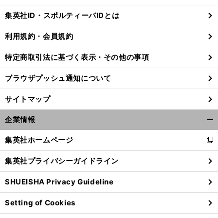
じ
集英社ID・スポルティーバIDとは
る
利用規約・会員規約
特定商取引法に基づく表示・その他の事項
ブラウザプッシュ通知について
サイトマップ
企業情報
開
く/
集英社ホームページ
新
閉
し
じ
集英社プライバシーガイドライン
い
る
ウ
SHUEISHA Privacy Guideline
ィ
ン
Setting of Cookies
ド
ウ