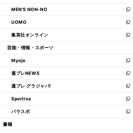
開
ウ
ン
ウ
し
MEN'S NON-NO
く
で
ド
ィ
い
新
開
ウ
ン
ウ
し
UOMO
く
で
ド
ィ
い
新
開
ウ
ン
ウ
し
集英社オンライン
く
で
ド
ィ
い
新
開
ウ
ン
ウ
し
芸能・情報・スポーツ
く
で
ド
ィ
い
開
ウ
ン
ウ
Myojo
く
で
ド
ィ
新
開
ウ
ン
し
週プレNEWS
く
で
ド
い
新
開
ウ
ウ
し
週プレ グラジャパ!
く
で
ィ
い
新
開
ン
ウ
し
Sportiva
く
ド
ィ
い
新
ウ
ン
ウ
し
パラスポ
で
ド
ィ
い
新
開
ウ
ン
ウ
し
書籍
く
で
ド
ィ
い
開
ウ
ン
ウ