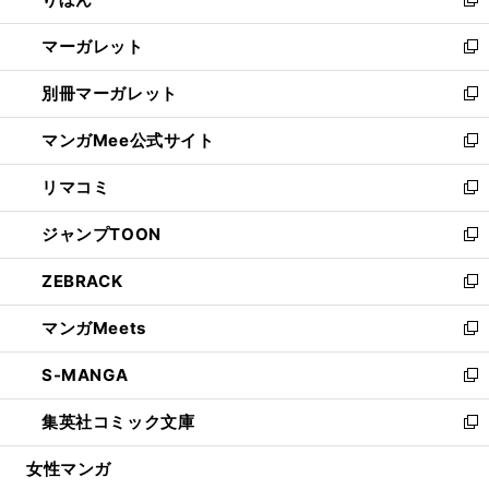
ド
ィ
新
開
ウ
ン
し
マーガレット
く
で
ド
い
新
開
ウ
ウ
し
別冊マーガレット
く
で
ィ
い
新
開
ン
ウ
し
マンガMee公式サイト
く
ド
ィ
い
新
ウ
ン
ウ
し
リマコミ
で
ド
ィ
い
新
開
ウ
ン
ウ
し
ジャンプTOON
く
で
ド
ィ
い
新
開
ウ
ン
ウ
し
ZEBRACK
く
で
ド
ィ
い
新
開
ウ
ン
ウ
し
マンガMeets
く
で
ド
ィ
い
新
開
ウ
ン
ウ
し
S-MANGA
く
で
ド
ィ
い
新
開
ウ
ン
ウ
し
集英社コミック文庫
く
で
ド
ィ
い
新
開
ウ
ン
ウ
し
女性マンガ
く
で
ド
ィ
い