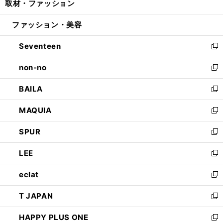
取材・ファッション
く
で
ド
ィ
い
開
ウ
ン
ウ
ファッション・美容
く
で
ド
ィ
開
ウ
ン
Seventeen
く
で
ド
新
開
ウ
し
non-no
く
で
い
新
開
ウ
し
BAILA
く
ィ
い
新
ン
ウ
し
MAQUIA
ド
ィ
い
新
ウ
ン
ウ
し
SPUR
で
ド
ィ
い
新
開
ウ
ン
ウ
し
LEE
く
で
ド
ィ
い
新
開
ウ
ン
ウ
し
eclat
く
で
ド
ィ
い
新
開
ウ
ン
ウ
し
T JAPAN
く
で
ド
ィ
い
新
開
ウ
ン
ウ
し
HAPPY PLUS ONE
く
で
ド
ィ
い
新