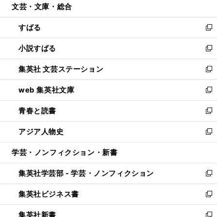
文芸・文庫・総合
く
で
ド
ィ
開
ウ
ン
すばる
く
で
ド
新
開
ウ
し
小説すばる
く
で
い
新
開
ウ
し
集英社 文芸ステーション
く
ィ
い
新
ン
ウ
し
web 集英社文庫
ド
ィ
い
新
ウ
ン
ウ
し
青春と読書
で
ド
ィ
い
新
開
ウ
ン
ウ
し
アジア人物史
く
で
ド
ィ
い
新
開
ウ
ン
ウ
し
学芸・ノンフィクション・新書
く
で
ド
ィ
い
開
ウ
ン
ウ
集英社学芸部 - 学芸・ノンフィクション
く
で
ド
ィ
新
開
ウ
ン
し
集英社ビジネス書
く
で
ド
い
新
開
ウ
ウ
し
集英社新書
く
で
ィ
い
新