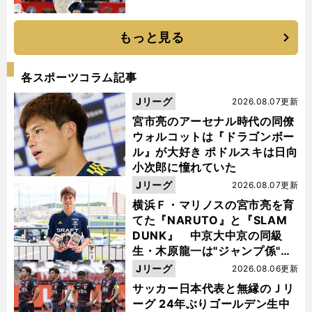
もっと見る
各スポーツコラム記事
Jリーグ
2026.08.07更新
宮市亮のアーセナル時代の同僚
ウォルコットは『ドラゴンボー
ル』が大好き ポドルスキは日向
小次郎に憧れていた
Jリーグ
2026.08.07更新
横浜Ｆ・マリノスの宮市亮を育
てた『NARUTO』と『SLAM
DUNK』 中京大中京の同級
生・木原龍一は"ジャンプ係"だ
った
Jリーグ
2026.08.06更新
サッカー日本代表と無縁のＪリ
ーグ 24年ぶりゴールデン生中