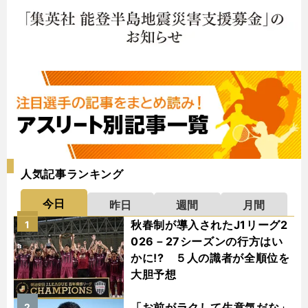
人気記事ランキング
今日
昨日
週間
月間
秋春制が導入されたJ1リーグ2
1
026－27シーズンの行方はい
かに!? ５人の識者が全順位を
大胆予想
「お前がラクして生意気だな」
2