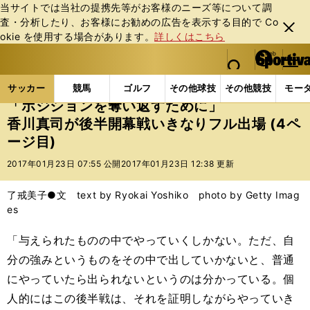
当サイトでは当社の提携先等がお客様のニーズ等について調
査・分析したり、お客様にお勧めの広告を表⽰する⽬的で Co
閉じ
okie を使⽤する場合があります。
詳しくはこちら
る
マイペ
web Sportiva (webスポルティーバ)
検索
メニュ
we
ー
サッカーの記事一覧
海外サッカー
海外サッカー
b
ジ
サッカー
競馬
ゴルフ
その他球技
その他競技
モー
ス
「ポジションを奪い返すために」
ポ
香川真司が後半開幕戦いきなりフル出場 (4ペ
ル
ージ目)
テ
ィ
2017年01月23日 07:55 公開
2017年01月23日 12:38 更新
ー
バ
了戒美子●文 text by Ryokai Yoshiko photo by Getty Imag
es
「与えられたものの中でやっていくしかない。ただ、自
分の強みというものをその中で出していかないと、普通
にやっていたら出られないというのは分かっている。個
人的にはこの後半戦は、それを証明しながらやっていき