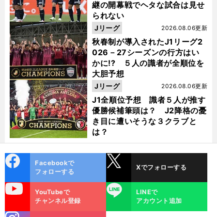
継の開幕戦でヘタな試合は見せ
られない
Jリーグ
2026.08.06更新
秋春制が導入されたJ1リーグ2
026－27シーズンの行方はい
かに!? ５人の識者が全順位を
大胆予想
Jリーグ
2026.08.06更新
J1全順位予想 識者５人が推す
優勝候補筆頭は？ J2降格の憂
き目に遭いそうな３クラブと
は？
cebo
X
Facebookで
Xでフォローする
ok
フォローする
uTube
LINE
YouTubeで
LINEで
チャンネル登録
アカウント追加
stagra