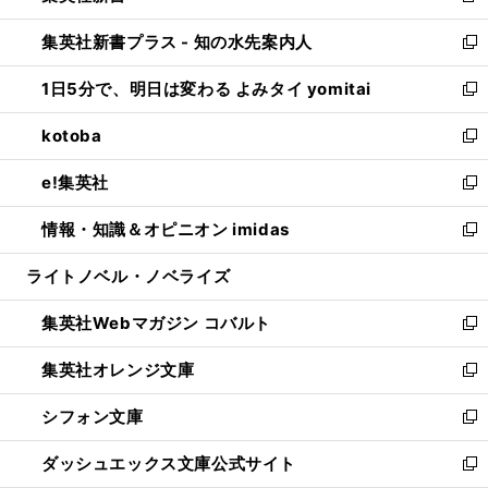
開
ン
ウ
し
集英社新書プラス - 知の水先案内人
く
ド
ィ
い
新
ウ
ン
ウ
し
1日5分で、明日は変わる よみタイ yomitai
で
ド
ィ
い
新
開
ウ
ン
ウ
し
kotoba
く
で
ド
ィ
い
新
開
ウ
ン
ウ
し
e!集英社
く
で
ド
ィ
い
新
開
ウ
ン
ウ
し
情報・知識＆オピニオン imidas
く
で
ド
ィ
い
新
開
ウ
ン
ウ
し
ライトノベル・ノベライズ
く
で
ド
ィ
い
開
ウ
ン
ウ
集英社Webマガジン コバルト
く
で
ド
ィ
新
開
ウ
ン
し
集英社オレンジ文庫
く
で
ド
い
新
開
ウ
ウ
し
シフォン文庫
く
で
ィ
い
新
開
ン
ウ
し
ダッシュエックス文庫公式サイト
く
ド
ィ
い
新
ウ