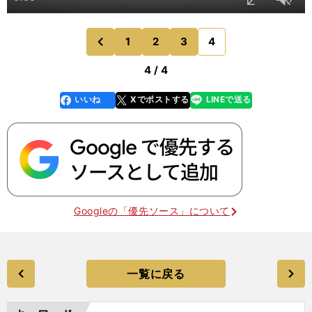
1
2
3
4
のページへ
前
4 / 4
いいね
Xでポストする
LINEで送る
line
faceboo
x
k
Googleの「優先ソース」について
一覧に戻る