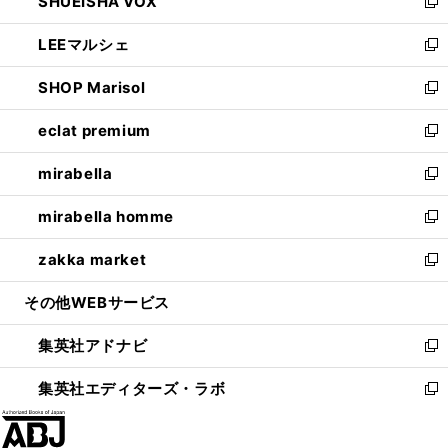
SHUEISHA VOX
で
ド
ィ
い
新
開
ウ
ン
ウ
し
LEEマルシェ
く
で
ド
ィ
い
新
開
ウ
ン
ウ
し
SHOP Marisol
く
で
ド
ィ
い
新
開
ウ
ン
ウ
し
eclat premium
く
で
ド
ィ
い
新
開
ウ
ン
ウ
し
mirabella
く
で
ド
ィ
い
新
開
ウ
ン
ウ
し
mirabella homme
く
で
ド
ィ
い
新
開
ウ
ン
ウ
し
zakka market
く
で
ド
ィ
い
新
開
ウ
ン
ウ
し
その他WEBサービス
く
で
ド
ィ
い
開
ウ
ン
ウ
集英社アドナビ
く
で
ド
ィ
新
開
ウ
ン
し
集英社エディターズ・ラボ
く
で
ド
い
新
開
ウ
ウ
し
く
で
ィ
い