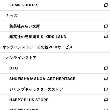
ン
ウ
し
JUMP j-BOOKS
で
ド
ィ
い
新
開
ウ
ン
ウ
し
キッズ
く
で
ド
ィ
い
開
ウ
ン
ウ
集英社みらい文庫
く
で
ド
ィ
新
開
ウ
ン
し
集英社の児童図書 S-KIDS.LAND
く
で
ド
い
新
開
ウ
ウ
し
オンラインストア・
その他WEBサービス
く
で
ィ
い
開
ン
ウ
オンラインストア
く
ド
ィ
ウ
ン
OTO
で
ド
新
開
ウ
し
SHUEISHA MANGA-ART HERITAGE
く
で
い
新
開
ウ
し
ジャンプキャラクターズストア
く
ィ
い
新
ン
ウ
し
HAPPY PLUS STORE
ド
ィ
い
新
ウ
ン
ウ
し