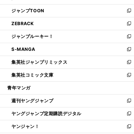
開
ウ
ン
ウ
し
ジャンプTOON
く
で
ド
ィ
い
新
開
ウ
ン
ウ
し
ZEBRACK
く
で
ド
ィ
い
新
開
ウ
ン
ウ
し
ジャンプルーキー！
く
で
ド
ィ
い
新
開
ウ
ン
ウ
し
S-MANGA
く
で
ド
ィ
い
新
開
ウ
ン
ウ
し
集英社ジャンプリミックス
く
で
ド
ィ
い
新
開
ウ
ン
ウ
し
集英社コミック文庫
く
で
ド
ィ
い
新
開
ウ
ン
ウ
し
青年マンガ
く
で
ド
ィ
い
開
ウ
ン
ウ
週刊ヤングジャンプ
く
で
ド
ィ
新
開
ウ
ン
し
ヤングジャンプ定期購読デジタル
く
で
ド
い
新
開
ウ
ウ
し
ヤンジャン！
く
で
ィ
い
新
開
ン
ウ
し