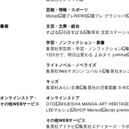
し
新
し
し
し
ン
ィ
ン
ン
開
で
開
で
い
し
い
い
い
ド
ン
ド
ド
芸能・情報・スポーツ
く
開
く
開
ウ
い
ウ
ウ
ウ
ウ
ド
ウ
ウ
Myojo
週プレNEWS
週プレ グラジャパ!
く
く
新
新
新
ィ
ウ
ィ
ィ
ィ
で
ウ
で
で
し
し
ン
ィ
ン
ン
ン
書籍
文芸・文庫・総合
開
で
開
開
い
い
ド
ン
ド
ド
ド
すばる
小説すばる
集英社 文芸ステーシ
く
開
く
く
新
新
ウ
ウ
ウ
ド
ウ
ウ
ウ
く
し
し
ィ
ィ
学芸・ノンフィクション・新書
で
ウ
で
で
で
い
い
ン
ン
集英社学芸部 - 学芸・ノンフィクション
開
で
開
開
開
新
ウ
ウ
ド
ド
1日5分で、明日は変わる よみタイ yomitai
く
開
く
く
く
し
新
ィ
ィ
ウ
ウ
く
い
ン
ン
ライトノベル・ノベライズ
で
で
ウ
ド
ド
集英社Webマガジン コバルト
集英社オレ
開
開
新
ィ
ウ
ウ
く
く
し
ン
キッズ
で
で
い
ド
集英社みらい文庫
集英社の児童図書 S-KID
開
開
新
ウ
ウ
く
く
し
ィ
オンラインストア・
オンラインストア
で
い
ン
その他WEBサービス
OTO
SHUEISHA MANGA-ART HERITAGE
開
新
ウ
ド
LEEマルシェ
SHOP Marisol
eclat prem
く
し
新
新
ィ
ウ
い
し
し
ン
その他WEBサービス
で
ウ
い
い
ド
集英社アドナビ
集英社エディターズ・ラ
開
新