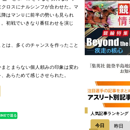
左クロスにナルシンフが合わせた。マ
以降はマンＵに前半の勢いも見られ
ト。初戦でいきなり番狂わせを演じ
ことは、多くのチャンスを作ったこと
まとまらない個人頼みの印象は変わ
を、あらためて感じさせられた。
人気記事ランキング
LINEで送る
今日
昨日