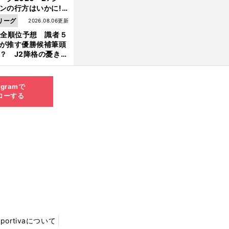
ンの行方はいかに!?
５人の識者が全順位
リーグ
2026.08.06更新
大胆予想
1全順位予想 識者５
が推す優勝候補筆頭
？ J2降格の憂き目
遭いそうな３クラブ
は？
agramで
ローする
Sportivaについて