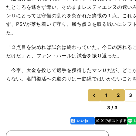
たところを逃さず奪い、そのままレスティエンヌの速い
ンＵにとっては守備の乱れを突かれた痛恨の１点。これ
ず、PSVが落ち着いて守り、勝ち点３を取る戦いにシフ
た。
「２点目を決めれば試合は終わっていた。今日の誇れる
だけだ」と、ファン・ハールは試合を振り返った。
今季、大金を投じて選手を獲得したマンＵだが、どこか
らない。名門復活への道のりは一筋縄ではいかないこと
1
2
3
のページへ
前
3 / 3
いいね
Xでポストする
line
faceboo
x
k