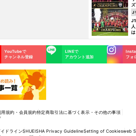
ズ
J
を
J
人
は
に
と
Instagra
LINE
YouTubeで
LINEで
Inst
m
チャンネル登録
アカウント追加
フォ
利用規約・会員規約
特定商取引法に基づく表示・その他の事項
プ
ガイドライン
SHUEISHA Privacy Guideline
Setting of Cookies
web 