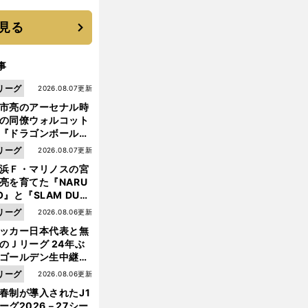
 それでもプロではな
大学進学を選ぶ理由
見る
事
リーグ
2026.08.07更新
市亮のアーセナル時
の同僚ウォルコット
『ドラゴンボール』
大好き ポドルスキは
リーグ
2026.08.07更新
向小次郎に憧れてい
浜Ｆ・マリノスの宮
亮を育てた『NARU
O』と『SLAM DUN
』 中京大中京の同
敗
。
リーグ
2026.08.06更新
戦にもミラン指揮官は満足
本田圭佑のトップ下は正解だった
生・木原龍一は"ジ
ッカー日本代表と無
ンプ係"だった
のＪリーグ 24年ぶ
ゴールデン生中継の
幕戦でヘタな試合は
リーグ
2026.08.06更新
せられない
春制が導入されたJ1
ーグ2026－27シー