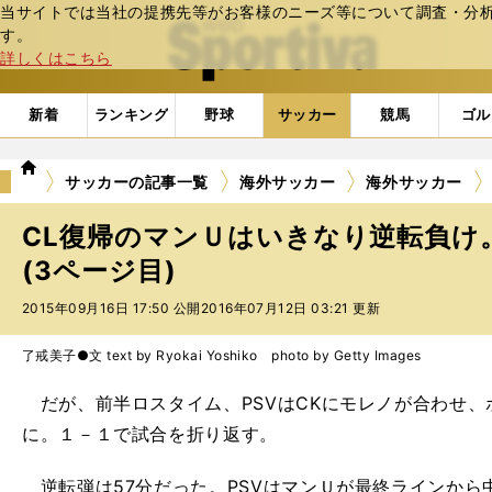
当サイトでは当社の提携先等がお客様のニーズ等について調査・分析し
web Sportiva (webスポルティーバ)
す。
詳しくはこちら
新着
ランキング
野球
サッカー
競馬
ゴル
we
サッカーの記事一覧
海外サッカー
海外サッカー
b
ス
CL復帰のマンＵはいきなり逆転負け
ポ
ル
(3ページ目)
テ
2015年09月16日 17:50 公開
2016年07月12日 03:21 更新
ィ
ー
バ
了戒美子●文 text by Ryokai Yoshiko photo by Getty Images
だが、前半ロスタイム、PSVはCKにモレノが合わせ、
に。１－１で試合を折り返す。
逆転弾は57分だった。PSVはマンＵが最終ラインから