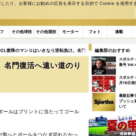
たり、お客様にお勧めの広告を表⽰する⽬的で Cookie を使⽤す
フ
その他球技
その他競技
モーター
フォト
連載
CL復帰のマンＵはいきなり逆転負け。名門復活へ遠い道のり
編集部のおすすめ
3
スポルテ
。名門復活へ遠い道のり
集号 Vol
スポルテ
月16日発
最新記事
プッシュ
いて
ボールはブリントに当たってゴール
中盤へとボールをつなぎ切れなかっ