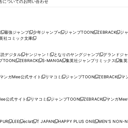
告についてのお問い合わせ
プ
最強ジャンプ
少年ジャンプ+
ジャンプTOON
ZEBRACK
ジ
新
新
新
新
新
英社コミック文庫
し
新
し
し
し
し
い
い
し
い
い
い
ウ
ウ
い
ウ
ウ
ウ
購読デジタル
ヤンジャン！
となりのヤングジャンプ
グランドジ
新
新
新
ィ
ィ
ウ
ィ
ィ
ィ
プTOON
ZEBRACK
S-MANGA
集英社ジャンプリミックス
集英
新
し
新
し
新
し
新
ン
ン
ィ
ン
ン
ン
し
い
し
い
し
い
し
ド
ド
ン
ド
ド
ド
い
ウ
い
ウ
い
ウ
い
ウ
ウ
ド
ウ
ウ
ウ
マンガMee公式サイト
リマコミ
ジャンプTOON
ZEBRACK
マン
新
新
新
新
ウ
ィ
ウ
ィ
ウ
ィ
ウ
で
で
ウ
で
で
で
し
し
し
し
し
ィ
ン
ィ
ン
ィ
ン
ィ
開
開
で
開
開
開
い
い
い
い
い
ン
ド
ン
ド
ン
ド
ン
く
く
開
く
く
く
ウ
ウ
ウ
ウ
ウ
ド
ウ
ド
ウ
ド
ウ
ド
ee公式サイト
リマコミ
ジャンプTOON
ZEBRACK
マンガMeet
く
新
新
新
新
ィ
ィ
ィ
ィ
ィ
ウ
で
ウ
で
ウ
で
ウ
し
し
し
し
ン
ン
ン
ン
ン
で
開
で
開
で
開
で
い
い
い
い
ド
ド
ド
ド
ド
開
く
開
く
開
く
開
ウ
ウ
ウ
ウ
ウ
ウ
ウ
ウ
ウ
PUR
LEE
eclat
T JAPAN
HAPPY PLUS ONE
MEN'S NON-
く
く
く
く
新
新
新
新
新
ィ
ィ
ィ
ィ
で
で
で
で
で