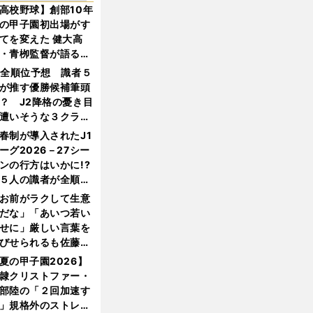
高校野球】創部10年
の甲子園初出場がす
てを変えた 健大高
・青栁監督が語る
機動破壊」はこうし
1全順位予想 識者５
生まれた
が推す優勝候補筆頭
？ J2降格の憂き目
遭いそうな３クラブ
は？
春制が導入されたJ1
ーグ2026－27シー
ンの行方はいかに!?
５人の識者が全順位
大胆予想
お前がラクして生意
だな」「あいつ若い
せに」厳しい言葉を
びせられるも佐藤慎
郎が貫いた誇りとフ
夏の甲子園2026】
ンへの思い
隷クリストファー・
部陸の「２回加速す
」規格外のストレー