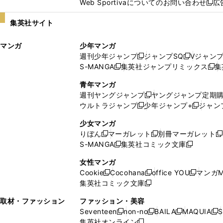
Web Sportivaについてのお問い合わせ
広
し
新
い
し
集英社サイト
ウ
い
ィ
ウ
マンガ
少年マンガ
ン
ィ
週刊少年ジャンプ
ジャンプSQ
Vジャン
ド
ン
新
新
S-MANGA
集英社ジャンプリミックス
集
ウ
ド
新
し
し
新
で
ウ
し
い
い
し
青年マンガ
開
で
い
ウ
ウ
い
週刊ヤングジャンプ
ヤングジャンプ定期
新
く
開
ウ
ィ
ィ
ウ
ウルトラジャンプ
少年ジャンプ+
ジャン
新
し
新
く
ィ
ン
ン
ィ
し
い
し
ン
ド
ド
ン
少女マンガ
い
ウ
い
ド
ウ
ウ
ド
りぼん
マーガレット
別冊マーガレット
新
新
新
ウ
ィ
ウ
ウ
で
で
ウ
S-MANGA
集英社コミック文庫
し
新
し
新
ィ
ン
ィ
で
開
開
で
い
し
い
し
ン
ド
ン
女性マンガ
開
く
く
開
ウ
い
ウ
い
ド
ウ
ド
Cookie
Cocohana
office YOU
マンガM
く
く
新
新
新
ィ
ウ
ィ
ウ
ウ
で
ウ
集英社コミック文庫
し
新
し
し
ン
ィ
ン
ィ
で
開
で
い
し
い
い
ド
ン
ド
ン
取材・ファッション
ファッション・美容
開
く
開
ウ
い
ウ
ウ
ウ
ド
ウ
ド
Seventeen
non-no
BAILA
MAQUIA
S
く
く
新
新
新
新
ィ
ウ
ィ
ィ
で
ウ
で
ウ
集英社オンライン