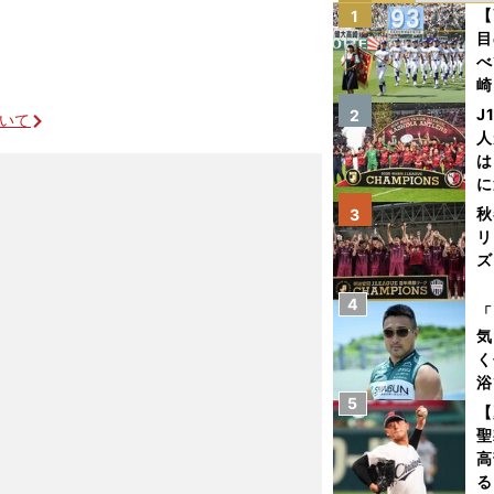
【
1
目
べ
崎
「
J
2
ついて
て
人
は
に
と
秋
3
リ
ズ
4
を
「
気
く
浴
5
太
【
ァ
聖
高
る