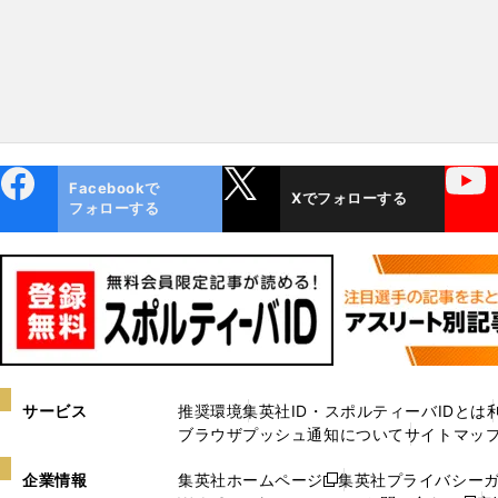
ebo
X
YouTube
Facebookで
Xでフォローする
ok
フォローする
サービス
推奨環境
集英社ID・スポルティーバIDとは
ブラウザプッシュ通知について
サイトマッ
企業情報
集英社ホームページ
集英社プライバシー
新