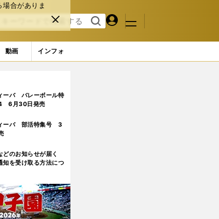
る場合がありま
マイペ
閉じ
検索
メニュ
ー
る
す
ジ
る
動画
インフォ
ページ目
ィーバ バレーボール特
.4 6月30日発売
ィーバ 部活特集号 3
売
などのお知らせが届く
通知を受け取る方法につ