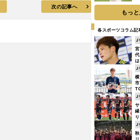
ト
次の記事へ
く
もっと
各スポーツコラム記
J
宮
代
は
が
J
日
横
た
市
T
K
J
級
サ
ャ
縁
り
開
J
見
秋
リ