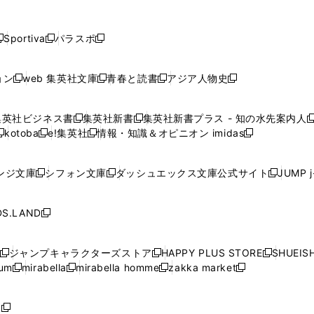
し
し
し
し
し
ン
ン
ン
ン
開
開
開
開
開
い
い
い
い
い
ド
ド
ド
ド
く
く
く
く
く
ウ
ウ
ウ
ウ
ウ
ウ
ウ
ウ
ウ
Sportiva
パラスポ
新
新
ィ
ィ
ィ
ィ
ィ
で
で
で
で
し
し
し
ン
ン
ン
ン
ン
開
開
開
開
い
い
い
ド
ド
ド
ド
ド
ョン
web 集英社文庫
青春と読書
アジア人物史
く
く
く
く
新
新
新
新
ウ
ウ
ウ
ウ
ウ
ウ
ウ
ウ
し
し
し
し
ィ
ィ
ィ
で
で
で
で
で
い
い
い
い
ン
ン
ン
集英社ビジネス書
集英社新書
集英社新書プラス - 知の水先案内人
開
開
開
開
開
新
新
新
ウ
ウ
ウ
ウ
ド
ド
ド
kotoba
e!集英社
情報・知識＆オピニオン imidas
く
く
く
く
く
新
し
新
し
新
ィ
ィ
ィ
ィ
ウ
ウ
ウ
し
し
い
し
い
し
ン
ン
ン
ン
で
で
で
い
い
ウ
い
ウ
い
ド
ド
ド
ド
ンジ文庫
シフォン文庫
ダッシュエックス文庫公式サイト
JUMP 
開
開
開
新
新
新
ウ
ウ
ィ
ウ
ィ
ウ
ウ
ウ
ウ
ウ
く
く
く
し
し
し
ィ
ィ
ン
ィ
ン
ィ
で
で
で
で
い
い
い
ン
ン
ド
ン
ド
ン
S.LAND
開
開
開
開
新
ウ
ウ
ウ
ド
ド
ウ
ド
ウ
ド
く
く
く
く
し
ィ
ィ
ィ
ウ
ウ
で
ウ
で
ウ
い
ン
ン
ン
ジャンプキャラクターズストア
HAPPY PLUS STORE
SHUEIS
で
で
開
で
開
で
新
新
新
ウ
ド
ド
ド
ium
mirabella
mirabella homme
zakka market
開
開
く
開
く
開
し
新
新
新
し
新
し
ィ
ウ
ウ
ウ
く
く
く
く
い
し
し
い
し
し
い
ン
で
で
で
ウ
い
い
ウ
い
い
ウ
ド
ボ
開
開
開
新