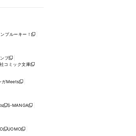
ャンプルーキー！
新
し
い
ウ
ャンプ
新
ィ
社コミック文庫
し
新
ン
い
し
ド
ウ
い
ウ
ガMeets
新
ィ
ウ
で
し
ン
ィ
開
い
ド
ン
く
ウ
ウ
ド
s
S-MANGA
新
新
ィ
で
ウ
し
し
ン
開
で
い
い
ド
く
開
ウ
ウ
ウ
NO
UOMO
く
新
新
ィ
ィ
で