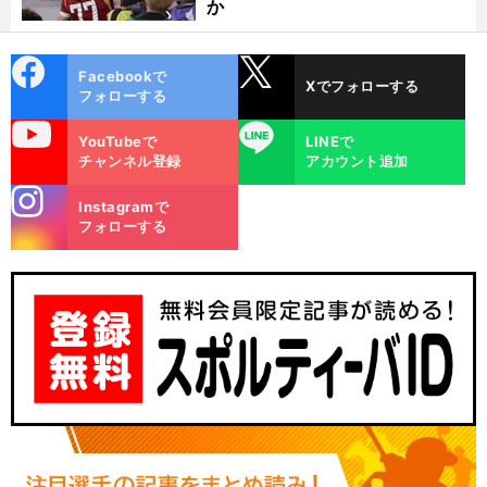
か
cebo
X
Facebookで
Xでフォローする
ok
フォローする
uTube
LINE
YouTubeで
LINEで
チャンネル登録
アカウント追加
stagra
Instagramで
m
フォローする