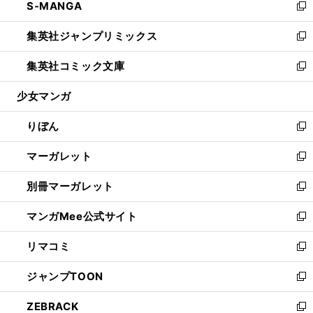
S-MANGA
く
で
ド
ィ
い
新
開
ウ
ン
ウ
し
集英社ジャンプリミックス
く
で
ド
ィ
い
新
開
ウ
ン
ウ
し
集英社コミック文庫
く
で
ド
ィ
い
新
開
ウ
ン
ウ
し
少女マンガ
く
で
ド
ィ
い
開
ウ
ン
ウ
りぼん
く
で
ド
ィ
新
開
ウ
ン
し
マーガレット
く
で
ド
い
新
開
ウ
ウ
し
別冊マーガレット
く
で
ィ
い
新
開
ン
ウ
し
マンガMee公式サイト
く
ド
ィ
い
新
ウ
ン
ウ
し
リマコミ
で
ド
ィ
い
新
開
ウ
ン
ウ
し
ジャンプTOON
く
で
ド
ィ
い
新
開
ウ
ン
ウ
し
ZEBRACK
く
で
ド
ィ
い
新