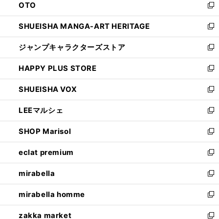
OTO
で
ド
新
開
ウ
し
SHUEISHA MANGA-ART HERITAGE
く
で
い
新
開
ウ
し
ジャンプキャラクターズストア
く
ィ
い
新
ン
ウ
し
HAPPY PLUS STORE
ド
ィ
い
新
ウ
ン
ウ
し
SHUEISHA VOX
で
ド
ィ
い
新
開
ウ
ン
ウ
し
LEEマルシェ
く
で
ド
ィ
い
新
開
ウ
ン
ウ
し
SHOP Marisol
く
で
ド
ィ
い
新
開
ウ
ン
ウ
し
eclat premium
く
で
ド
ィ
い
新
開
ウ
ン
ウ
し
mirabella
く
で
ド
ィ
い
新
開
ウ
ン
ウ
し
mirabella homme
く
で
ド
ィ
い
新
開
ウ
ン
ウ
し
zakka market
く
で
ド
ィ
い
新