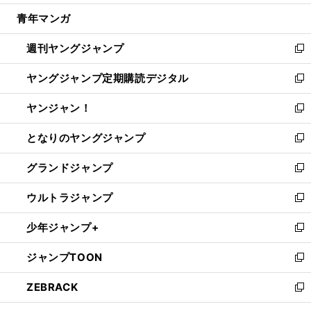
開
ウ
ン
ウ
し
青年マンガ
く
で
ド
ィ
い
開
ウ
ン
ウ
週刊ヤングジャンプ
く
で
ド
ィ
新
開
ウ
ン
し
ヤングジャンプ定期購読デジタル
く
で
ド
い
新
開
ウ
ウ
し
ヤンジャン！
く
で
ィ
い
新
開
ン
ウ
し
となりのヤングジャンプ
く
ド
ィ
い
新
ウ
ン
ウ
し
グランドジャンプ
で
ド
ィ
い
新
開
ウ
ン
ウ
し
ウルトラジャンプ
く
で
ド
ィ
い
新
開
ウ
ン
ウ
し
少年ジャンプ+
く
で
ド
ィ
い
新
開
ウ
ン
ウ
し
ジャンプTOON
く
で
ド
ィ
い
新
開
ウ
ン
ウ
し
ZEBRACK
く
で
ド
ィ
い
新
開
ウ
ン
ウ
し