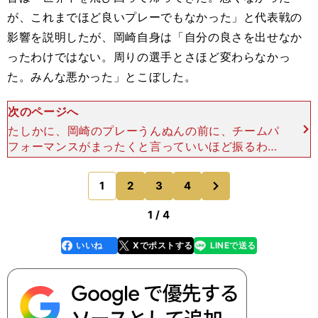
が、これまでほど良いプレーでもなかった」と代表戦の
影響を説明したが、岡崎自身は「自分の良さを出せなか
ったわけではない。周りの選手とさほど変わらなかっ
た。みんな悪かった」とこぼした。
次のページへ
たしかに、岡崎のプレーうんぬんの前に、チームパ
フォーマンスがまったくと言っていいほど振るわな
かった事実のほうが遥かに重いだろう。動き出しが
鈍いうえにパスを出すタイミングも遅く、アスト
次
1
2
3
4
のページへ
ン・ビラの左MFジ
1 / 4
いいね
Xでポストする
LINEで送る
line
faceboo
x
k