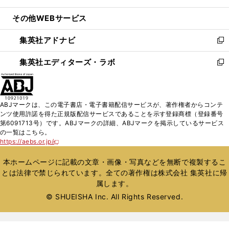
開
ウ
ン
ウ
し
その他WEBサービス
く
で
ド
ィ
い
開
ウ
ン
ウ
集英社アドナビ
く
で
ド
ィ
新
開
ウ
ン
し
集英社エディターズ・ラボ
く
で
ド
い
新
開
ウ
ウ
し
く
で
ィ
い
開
ン
ウ
ABJマークは、この電子書店・電子書籍配信サービスが、著作権者からコンテ
く
ド
ィ
ンツ使用許諾を得た正規版配信サービスであることを示す登録商標（登録番号
ウ
ン
第6091713号）です。ABJマークの詳細、ABJマークを掲示しているサービス
で
ド
の一覧はこちら。
開
ウ
https://aebs.or.jp/
新
く
で
し
い
開
本ホームページに記載の文章・画像・写真などを無断で複製するこ
ウ
く
とは法律で禁じられています。全ての著作権は株式会社 集英社に帰
ィ
属します。
ン
ド
© SHUEISHA Inc. All Rights Reserved.
ウ
で
開
く