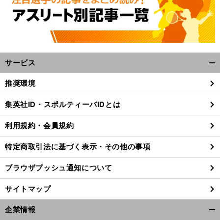
サービス
開
く/
推奨環境
閉
じ
集英社ID・スポルティーバIDとは
る
利用規約・会員規約
特定商取引法に基づく表示・その他の事項
ブラウザプッシュ通知について
サイトマップ
企業情報
。
前
開
シーズンぶりに日本人選手出場はゼロ
へ
10