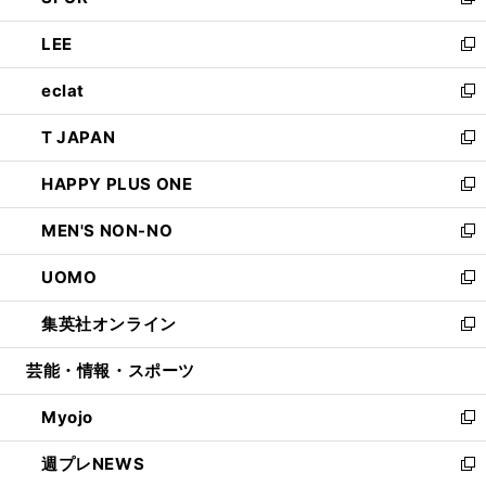
い
新
開
ウ
ン
ウ
し
LEE
く
で
ド
ィ
い
新
開
ウ
ン
ウ
し
eclat
く
で
ド
ィ
い
新
開
ウ
ン
ウ
し
T JAPAN
く
で
ド
ィ
い
新
開
ウ
ン
ウ
し
HAPPY PLUS ONE
く
で
ド
ィ
い
新
開
ウ
ン
ウ
し
MEN'S NON-NO
く
で
ド
ィ
い
新
開
ウ
ン
ウ
し
UOMO
く
で
ド
ィ
い
新
開
ウ
ン
ウ
し
集英社オンライン
く
で
ド
ィ
い
新
開
ウ
ン
ウ
し
芸能・情報・スポーツ
く
で
ド
ィ
い
開
ウ
ン
ウ
Myojo
く
で
ド
ィ
新
開
ウ
ン
し
週プレNEWS
く
で
ド
い
新