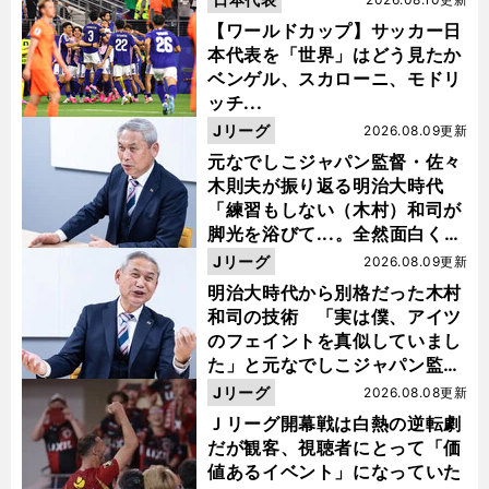
【ワールドカップ】サッカー日
本代表を「世界」はどう見たか
ベンゲル、スカローニ、モドリ
ッチ...
Jリーグ
2026.08.09更新
元なでしこジャパン監督・佐々
木則夫が振り返る明治大時代
「練習もしない（木村）和司が
脚光を浴びて...。全然面白くな
い４年間でした」
Jリーグ
2026.08.09更新
明治大時代から別格だった木村
和司の技術 「実は僕、アイツ
のフェイントを真似していまし
た」と元なでしこジャパン監
督・佐々木則夫
Jリーグ
2026.08.08更新
Ｊリーグ開幕戦は白熱の逆転劇
だが観客、視聴者にとって「価
値あるイベント」になっていた