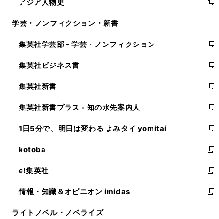
アジア人物史
く
で
ド
ィ
い
新
開
ウ
ン
ウ
し
学芸・ノンフィクション・新書
く
で
ド
ィ
い
開
ウ
ン
ウ
集英社学芸部 - 学芸・ノンフィクション
く
で
ド
ィ
新
開
ウ
ン
し
集英社ビジネス書
く
で
ド
い
新
開
ウ
ウ
し
集英社新書
く
で
ィ
い
新
開
ン
ウ
し
集英社新書プラス - 知の水先案内人
く
ド
ィ
い
新
ウ
ン
ウ
し
1日5分で、明日は変わる よみタイ yomitai
で
ド
ィ
い
新
開
ウ
ン
ウ
し
kotoba
く
で
ド
ィ
い
新
開
ウ
ン
ウ
し
e!集英社
く
で
ド
ィ
い
新
開
ウ
ン
ウ
し
情報・知識＆オピニオン imidas
く
で
ド
ィ
い
新
開
ウ
ン
ウ
し
ライトノベル・ノベライズ
く
で
ド
ィ
い