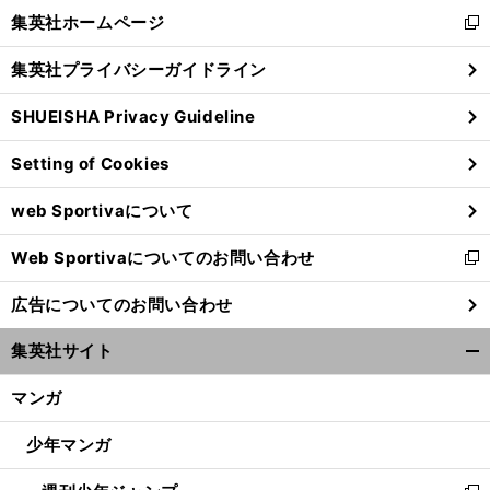
く/
集英社ホームページ
新
閉
し
じ
集英社プライバシーガイドライン
い
る
ウ
SHUEISHA Privacy Guideline
ィ
ン
Setting of Cookies
ド
ウ
web Sportivaについて
で
開
Web Sportivaについてのお問い合わせ
く
新
し
広告についてのお問い合わせ
い
ウ
集英社サイト
ィ
開
ン
く/
マンガ
ド
閉
ウ
じ
少年マンガ
で
る
開