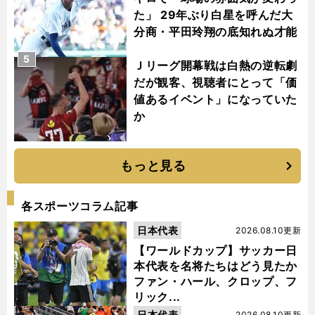
た」 29年ぶり白星を呼んだ大
分商・平田玲翔の底知れぬ才能
5
Ｊリーグ開幕戦は白熱の逆転劇
だが観客、視聴者にとって「価
値あるイベント」になっていた
か
もっと見る
各スポーツコラム記事
日本代表
2026.08.10更新
【ワールドカップ】サッカー日
本代表を名将たちはどう見たか
ファン・ハール、クロップ、フ
リック...
日本代表
2026.08.10更新