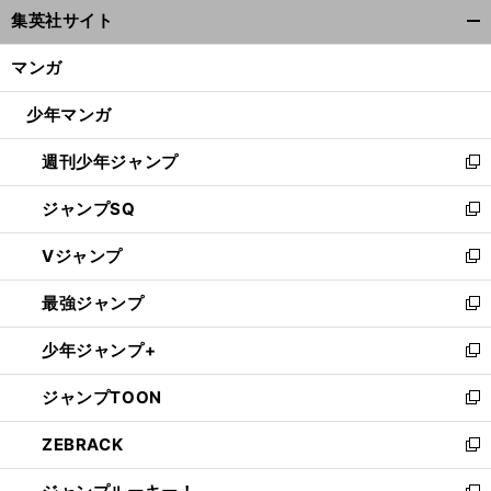
ウ
集英社サイト
ィ
開
ン
く/
マンガ
ド
閉
ウ
じ
少年マンガ
で
る
開
週刊少年ジャンプ
く
新
し
ジャンプSQ
い
新
ウ
し
Vジャンプ
ィ
い
新
ン
ウ
し
最強ジャンプ
ド
ィ
い
新
ウ
ン
ウ
し
少年ジャンプ+
で
ド
ィ
い
新
開
ウ
ン
ウ
し
ジャンプTOON
く
で
ド
ィ
い
新
開
ウ
ン
ウ
し
ZEBRACK
く
で
ド
ィ
い
新
開
ウ
ン
ウ
し
く