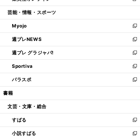
新
開
ウ
ン
ウ
し
芸能・情報・スポーツ
く
で
ド
ィ
い
開
ウ
ン
ウ
Myojo
く
で
ド
ィ
新
開
ウ
ン
し
週プレNEWS
く
で
ド
い
新
開
ウ
ウ
し
週プレ グラジャパ!
く
で
ィ
い
新
開
ン
ウ
し
Sportiva
く
ド
ィ
い
新
ウ
ン
ウ
し
パラスポ
で
ド
ィ
い
新
開
ウ
ン
ウ
し
書籍
く
で
ド
ィ
い
開
ウ
ン
ウ
文芸・文庫・総合
く
で
ド
ィ
開
ウ
ン
すばる
く
で
ド
新
開
ウ
し
小説すばる
く
で
い
新
開