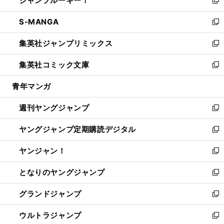
ジャンプルーキー！
で
ド
ィ
い
新
開
ウ
ン
ウ
し
S-MANGA
く
で
ド
ィ
い
新
開
ウ
ン
ウ
し
集英社ジャンプリミックス
く
で
ド
ィ
い
新
開
ウ
ン
ウ
し
集英社コミック文庫
く
で
ド
ィ
い
新
開
ウ
ン
ウ
し
青年マンガ
く
で
ド
ィ
い
開
ウ
ン
ウ
週刊ヤングジャンプ
く
で
ド
ィ
新
開
ウ
ン
し
ヤングジャンプ定期購読デジタル
く
で
ド
い
新
開
ウ
ウ
し
ヤンジャン！
く
で
ィ
い
新
開
ン
ウ
し
となりのヤングジャンプ
く
ド
ィ
い
新
ウ
ン
ウ
し
グランドジャンプ
で
ド
ィ
い
新
開
ウ
ン
ウ
し
ウルトラジャンプ
く
で
ド
ィ
い
新