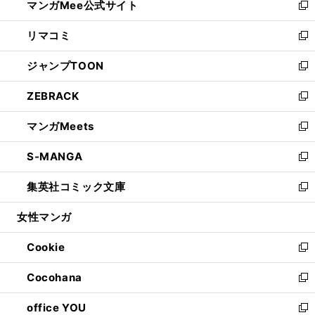
マンガMee公式サイト
く
ド
ィ
い
新
ウ
ン
ウ
し
リマコミ
で
ド
ィ
い
新
開
ウ
ン
ウ
し
ジャンプTOON
く
で
ド
ィ
い
新
開
ウ
ン
ウ
し
ZEBRACK
く
で
ド
ィ
い
新
開
ウ
ン
ウ
し
マンガMeets
く
で
ド
ィ
い
新
開
ウ
ン
ウ
し
S-MANGA
く
で
ド
ィ
い
新
開
ウ
ン
ウ
し
集英社コミック文庫
く
で
ド
ィ
い
新
開
ウ
ン
ウ
し
女性マンガ
く
で
ド
ィ
い
開
ウ
ン
ウ
Cookie
く
で
ド
ィ
新
開
ウ
ン
し
Cocohana
く
で
ド
い
新
開
ウ
ウ
し
office YOU
く
で
ィ
い
新