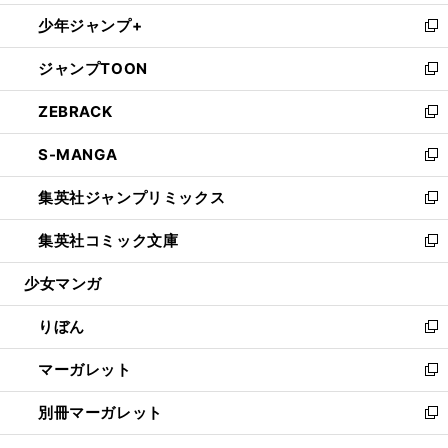
開
ウ
ン
ウ
し
少年ジャンプ+
く
で
ド
ィ
い
新
開
ウ
ン
ウ
し
ジャンプTOON
く
で
ド
ィ
い
新
開
ウ
ン
ウ
し
ZEBRACK
く
で
ド
ィ
い
新
開
ウ
ン
ウ
し
S-MANGA
く
で
ド
ィ
い
新
開
ウ
ン
ウ
し
集英社ジャンプリミックス
く
で
ド
ィ
い
新
開
ウ
ン
ウ
し
集英社コミック文庫
く
で
ド
ィ
い
新
開
ウ
ン
ウ
し
少女マンガ
く
で
ド
ィ
い
開
ウ
ン
ウ
りぼん
く
で
ド
ィ
新
開
ウ
ン
し
マーガレット
く
で
ド
い
新
開
ウ
ウ
し
別冊マーガレット
く
で
ィ
い
新
開
ン
ウ
し