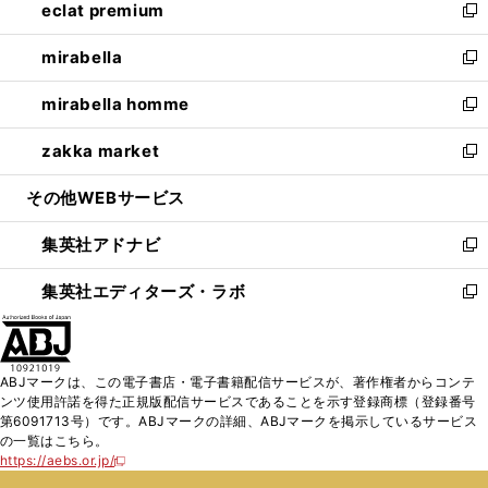
eclat premium
く
で
ド
ィ
い
新
開
ウ
ン
ウ
し
mirabella
く
で
ド
ィ
い
新
開
ウ
ン
ウ
し
mirabella homme
く
で
ド
ィ
い
新
開
ウ
ン
ウ
し
zakka market
く
で
ド
ィ
い
新
開
ウ
ン
ウ
し
その他WEBサービス
く
で
ド
ィ
い
開
ウ
ン
ウ
集英社アドナビ
く
で
ド
ィ
新
開
ウ
ン
し
集英社エディターズ・ラボ
く
で
ド
い
新
開
ウ
ウ
し
く
で
ィ
い
開
ン
ウ
ABJマークは、この電子書店・電子書籍配信サービスが、著作権者からコンテ
く
ド
ィ
ンツ使用許諾を得た正規版配信サービスであることを示す登録商標（登録番号
ウ
ン
第6091713号）です。ABJマークの詳細、ABJマークを掲示しているサービス
で
ド
の一覧はこちら。
開
ウ
https://aebs.or.jp/
新
く
で
し