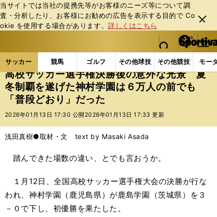
当サイトでは当社の提携先等がお客様のニーズ等について調
査・分析したり、お客様にお勧めの広告を表⽰する⽬的で Co
閉じ
okie を使⽤する場合があります。
詳しくはこちら
る
マイペ
web Sportiva (webスポルティーバ)
検索
メニュ
we
ー
サッカーの記事一覧
Jリーグ他
高校・ユース
高
b
ジ
サッカー
競馬
ゴルフ
その他球技
その他競技
モー
ス
高校サッカー選手権決勝後の意外な光景 夏
ポ
冬制覇を遂げた神村学園は６万人の前でも
ル
「普段どおり」だった
テ
ィ
2026年01月13日 17:30 公開
2026年01月13日 17:33 更新
ー
バ
浅田真樹●取材・文 text by Masaki Asada
踏んできた場数の違い、とでも言おうか。
１月12日、全国高校サッカー選手権大会の決勝が行な
われ、神村学園（鹿児島県）が鹿島学園（茨城県）を３
－０で下し、初優勝を果たした。