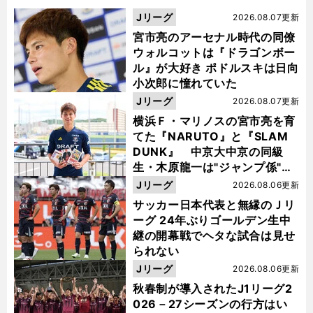
Jリーグ
2026.08.07更新
宮市亮のアーセナル時代の同僚
ウォルコットは『ドラゴンボー
ル』が大好き ポドルスキは日向
小次郎に憧れていた
Jリーグ
2026.08.07更新
横浜Ｆ・マリノスの宮市亮を育
てた『NARUTO』と『SLAM
DUNK』 中京大中京の同級
生・木原龍一は"ジャンプ係"だ
った
Jリーグ
2026.08.06更新
サッカー日本代表と無縁のＪリ
ーグ 24年ぶりゴールデン生中
継の開幕戦でヘタな試合は見せ
られない
Jリーグ
2026.08.06更新
秋春制が導入されたJ1リーグ2
026－27シーズンの行方はい