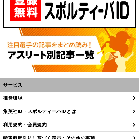
サービス
股
」
】
常
ヴ
」
開
前
へ
く/
推奨環境
閉
じ
集英社ID・スポルティーバIDとは
る
利用規約・会員規約
特定商取引法に基づく表示・その他の事項