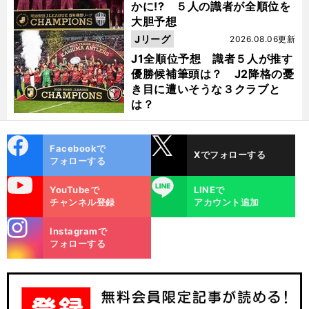
かに!? ５人の識者が全順位を
大胆予想
Jリーグ
2026.08.06更新
J1全順位予想 識者５人が推す
優勝候補筆頭は？ J2降格の憂
き目に遭いそうな３クラブと
は？
cebo
X
Facebookで
Xでフォローする
ok
フォローする
uTube
LINE
YouTubeで
LINEで
チャンネル登録
アカウント追加
stagra
Instagramで
m
フォローする