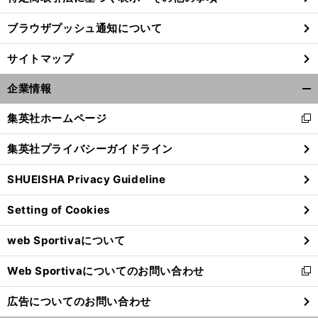
ブラウザプッシュ通知について
サイトマップ
企業情報
開
く/
集英社ホームページ
新
閉
し
じ
集英社プライバシーガイドライン
い
る
ウ
SHUEISHA Privacy Guideline
ィ
ン
Setting of Cookies
ド
ウ
web Sportivaについて
で
開
Web Sportivaについてのお問い合わせ
く
新
し
広告についてのお問い合わせ
い