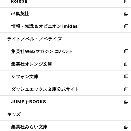
kotoba
く
で
ド
ィ
い
新
開
ウ
ン
ウ
し
e!集英社
く
で
ド
ィ
い
新
開
ウ
ン
ウ
し
情報・知識＆オピニオン imidas
く
で
ド
ィ
い
新
開
ウ
ン
ウ
し
ライトノベル・ノベライズ
く
で
ド
ィ
い
開
ウ
ン
ウ
集英社Webマガジン コバルト
く
で
ド
ィ
新
開
ウ
ン
し
集英社オレンジ文庫
く
で
ド
い
新
開
ウ
ウ
し
シフォン文庫
く
で
ィ
い
新
開
ン
ウ
し
ダッシュエックス文庫公式サイト
く
ド
ィ
い
新
ウ
ン
ウ
し
JUMP j-BOOKS
で
ド
ィ
い
新
開
ウ
ン
ウ
し
キッズ
く
で
ド
ィ
い
開
ウ
ン
ウ
集英社みらい文庫
く
で
ド
ィ
新