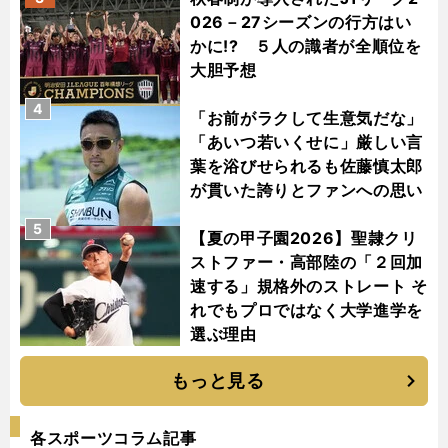
026－27シーズンの行方はい
かに!? ５人の識者が全順位を
大胆予想
4
「お前がラクして生意気だな」
「あいつ若いくせに」厳しい言
葉を浴びせられるも佐藤慎太郎
が貫いた誇りとファンへの思い
5
【夏の甲子園2026】聖隷クリ
ストファー・高部陸の「２回加
速する」規格外のストレート そ
れでもプロではなく大学進学を
選ぶ理由
もっと見る
各スポーツコラム記事