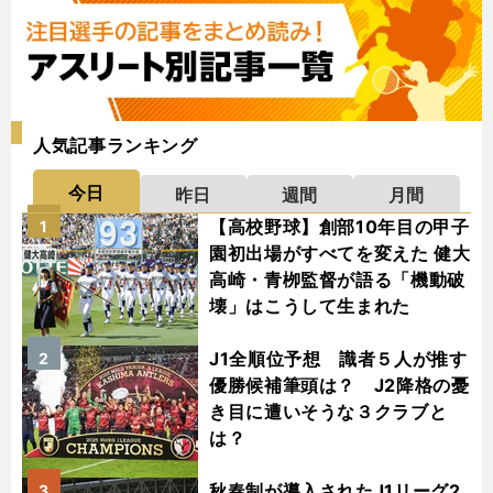
人気記事ランキング
今日
昨日
週間
月間
【高校野球】創部10年目の甲子
1
園初出場がすべてを変えた 健大
高崎・青栁監督が語る「機動破
壊」はこうして生まれた
J1全順位予想 識者５人が推す
2
優勝候補筆頭は？ J2降格の憂
き目に遭いそうな３クラブと
は？
秋春制が導入されたJ1リーグ2
3