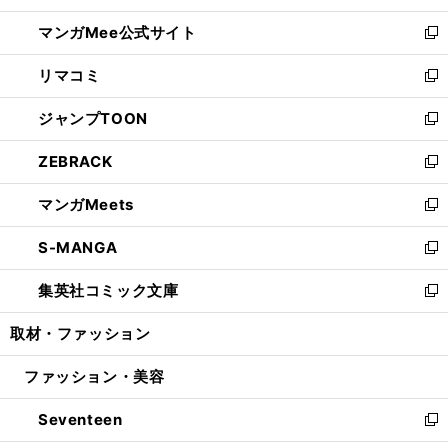
開
ン
ウ
し
マンガMee公式サイト
く
ド
ィ
い
新
ウ
ン
ウ
し
リマコミ
で
ド
ィ
い
新
開
ウ
ン
ウ
し
ジャンプTOON
く
で
ド
ィ
い
新
開
ウ
ン
ウ
し
ZEBRACK
く
で
ド
ィ
い
新
開
ウ
ン
ウ
し
マンガMeets
く
で
ド
ィ
い
新
開
ウ
ン
ウ
し
S-MANGA
く
で
ド
ィ
い
新
開
ウ
ン
ウ
し
集英社コミック文庫
く
で
ド
ィ
い
新
開
ウ
ン
ウ
し
取材・ファッション
く
で
ド
ィ
い
開
ウ
ン
ウ
ファッション・美容
く
で
ド
ィ
開
ウ
ン
Seventeen
く
で
ド
新
開
ウ
し