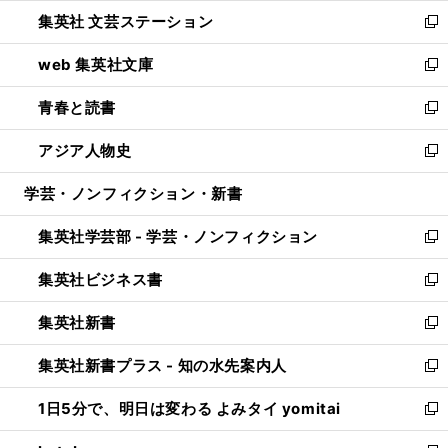
ウ
し
集英社 文芸ステーション
く
ィ
い
新
ン
ウ
し
web 集英社文庫
ド
ィ
い
新
ウ
ン
ウ
し
青春と読書
で
ド
ィ
い
新
開
ウ
ン
ウ
し
アジア人物史
く
で
ド
ィ
い
新
開
ウ
ン
ウ
し
学芸・ノンフィクション・新書
く
で
ド
ィ
い
開
ウ
ン
ウ
集英社学芸部 - 学芸・ノンフィクション
く
で
ド
ィ
新
開
ウ
ン
し
集英社ビジネス書
く
で
ド
い
新
開
ウ
ウ
し
集英社新書
く
で
ィ
い
新
開
ン
ウ
し
集英社新書プラス - 知の水先案内人
く
ド
ィ
い
新
ウ
ン
ウ
し
1日5分で、明日は変わる よみタイ yomitai
で
ド
ィ
い
新
開
ウ
ン
ウ
し