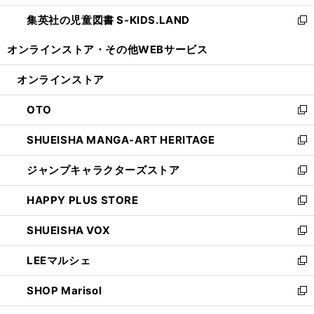
開
ウ
ン
し
集英社の児童図書 S-KIDS.LAND
く
で
ド
い
新
開
ウ
ウ
し
オンラインストア・
その他WEBサービス
く
で
ィ
い
開
ン
ウ
オンラインストア
く
ド
ィ
ウ
ン
OTO
で
ド
新
開
ウ
し
SHUEISHA MANGA-ART HERITAGE
く
で
い
新
開
ウ
し
ジャンプキャラクターズストア
く
ィ
い
新
ン
ウ
し
HAPPY PLUS STORE
ド
ィ
い
新
ウ
ン
ウ
し
SHUEISHA VOX
で
ド
ィ
い
新
開
ウ
ン
ウ
し
LEEマルシェ
く
で
ド
ィ
い
新
開
ウ
ン
ウ
し
SHOP Marisol
く
で
ド
ィ
い
新
開
ウ
ン
ウ
し