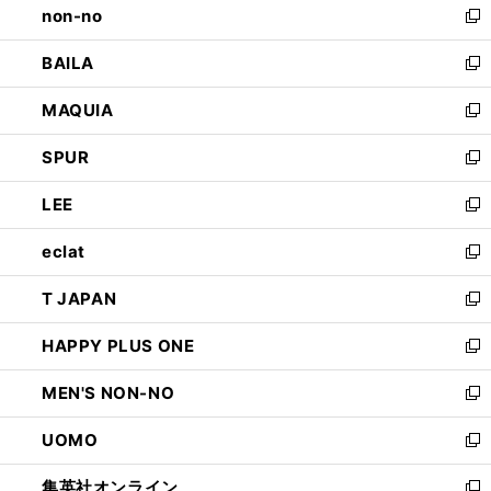
non-no
く
で
い
新
開
ウ
し
BAILA
く
ィ
い
新
ン
ウ
し
MAQUIA
ド
ィ
い
新
ウ
ン
ウ
し
SPUR
で
ド
ィ
い
新
開
ウ
ン
ウ
し
LEE
く
で
ド
ィ
い
新
開
ウ
ン
ウ
し
eclat
く
で
ド
ィ
い
新
開
ウ
ン
ウ
し
T JAPAN
く
で
ド
ィ
い
新
開
ウ
ン
ウ
し
HAPPY PLUS ONE
く
で
ド
ィ
い
新
開
ウ
ン
ウ
し
MEN'S NON-NO
く
で
ド
ィ
い
新
開
ウ
ン
ウ
し
UOMO
く
で
ド
ィ
い
新
開
ウ
ン
ウ
し
集英社オンライン
く
で
ド
ィ
い