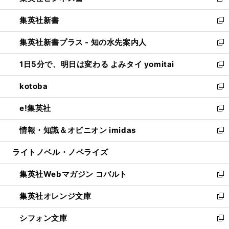
新
開
ウ
ウ
し
集英社新書
く
で
ィ
い
新
開
ン
ウ
し
集英社新書プラス - 知の水先案内人
く
ド
ィ
い
新
ウ
ン
ウ
し
1日5分で、明日は変わる よみタイ yomitai
で
ド
ィ
い
新
開
ウ
ン
ウ
し
kotoba
く
で
ド
ィ
い
新
開
ウ
ン
ウ
し
e!集英社
く
で
ド
ィ
い
新
開
ウ
ン
ウ
し
情報・知識＆オピニオン imidas
く
で
ド
ィ
い
新
開
ウ
ン
ウ
し
ライトノベル・ノベライズ
く
で
ド
ィ
い
開
ウ
ン
ウ
集英社Webマガジン コバルト
く
で
ド
ィ
新
開
ウ
ン
し
集英社オレンジ文庫
く
で
ド
い
新
開
ウ
ウ
し
シフォン文庫
く
で
ィ
い
新
開