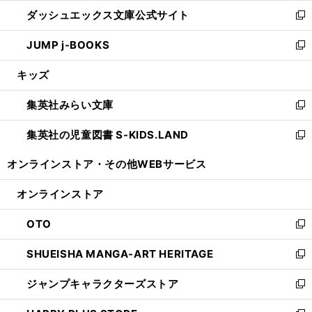
ン
ウ
し
ダッシュエックス文庫公式サイト
く
ド
ィ
い
新
ウ
ン
ウ
し
JUMP j-BOOKS
で
ド
ィ
い
新
開
ウ
ン
ウ
し
キッズ
く
で
ド
ィ
い
開
ウ
ン
ウ
集英社みらい文庫
く
で
ド
ィ
新
開
ウ
ン
し
集英社の児童図書 S-KIDS.LAND
く
で
ド
い
新
開
ウ
ウ
し
オンラインストア・
その他WEBサービス
く
で
ィ
い
開
ン
ウ
オンラインストア
く
ド
ィ
ウ
ン
OTO
で
ド
新
開
ウ
し
SHUEISHA MANGA-ART HERITAGE
く
で
い
新
開
ウ
し
ジャンプキャラクターズストア
く
ィ
い
新
ン
ウ
し