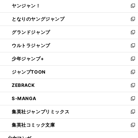
し
ヤンジャン！
く
で
ィ
い
新
開
ン
ウ
し
となりのヤングジャンプ
く
ド
ィ
い
新
ウ
ン
ウ
し
グランドジャンプ
で
ド
ィ
い
新
開
ウ
ン
ウ
し
ウルトラジャンプ
く
で
ド
ィ
い
新
開
ウ
ン
ウ
し
少年ジャンプ+
く
で
ド
ィ
い
新
開
ウ
ン
ウ
し
ジャンプTOON
く
で
ド
ィ
い
新
開
ウ
ン
ウ
し
ZEBRACK
く
で
ド
ィ
い
新
開
ウ
ン
ウ
し
S-MANGA
く
で
ド
ィ
い
新
開
ウ
ン
ウ
し
集英社ジャンプリミックス
く
で
ド
ィ
い
新
開
ウ
ン
ウ
し
集英社コミック文庫
く
で
ド
ィ
い
新
開
ウ
ン
ウ
し
く