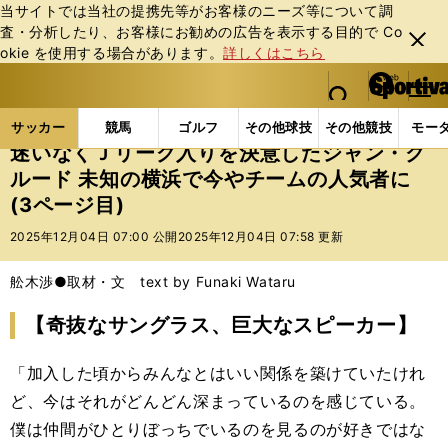
当サイトでは当社の提携先等がお客様のニーズ等について調
査・分析したり、お客様にお勧めの広告を表⽰する⽬的で Co
閉じ
okie を使⽤する場合があります。
詳しくはこちら
る
マイペ
web Sportiva (webスポルティーバ)
検索
メニュ
we
ー
サッカーの記事一覧
Jリーグ他
Jリーグ
迷いな
b
ジ
サッカー
競馬
ゴルフ
その他球技
その他競技
モー
ス
迷いなくＪリーグ入りを決意したジャン・ク
ポ
ルード 未知の横浜で今やチームの人気者に
ル
(3ページ目)
テ
ィ
2025年12月04日 07:00 公開
2025年12月04日 07:58 更新
ー
バ
舩木渉●取材・文 text by Funaki Wataru
【奇抜なサングラス、巨大なスピーカー】
「加入した頃からみんなとはいい関係を築けていたけれ
ど、今はそれがどんどん深まっているのを感じている。
僕は仲間がひとりぼっちでいるのを見るのが好きではな