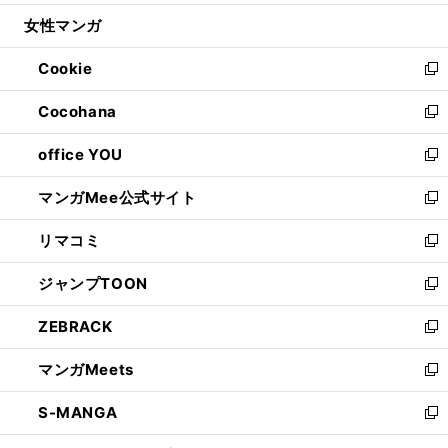
開
ウ
ン
ウ
し
女性マンガ
く
で
ド
ィ
い
開
ウ
ン
ウ
Cookie
く
で
ド
ィ
新
開
ウ
ン
し
Cocohana
く
で
ド
い
新
開
ウ
ウ
し
office YOU
く
で
ィ
い
新
開
ン
ウ
し
マンガMee公式サイト
く
ド
ィ
い
新
ウ
ン
ウ
し
リマコミ
で
ド
ィ
い
新
開
ウ
ン
ウ
し
ジャンプTOON
く
で
ド
ィ
い
新
開
ウ
ン
ウ
し
ZEBRACK
く
で
ド
ィ
い
新
開
ウ
ン
ウ
し
マンガMeets
く
で
ド
ィ
い
新
開
ウ
ン
ウ
し
S-MANGA
く
で
ド
ィ
い
新
開
ウ
ン
ウ
し