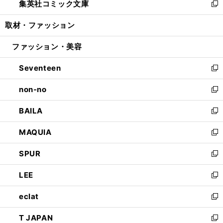
集英社コミック文庫
く
で
ド
ィ
い
新
開
ウ
ン
ウ
し
取材・ファッション
く
で
ド
ィ
い
開
ウ
ン
ウ
ファッション・美容
く
で
ド
ィ
開
ウ
ン
Seventeen
く
で
ド
新
開
ウ
し
non-no
く
で
い
新
開
ウ
し
BAILA
く
ィ
い
新
ン
ウ
し
MAQUIA
ド
ィ
い
新
ウ
ン
ウ
し
SPUR
で
ド
ィ
い
新
開
ウ
ン
ウ
し
LEE
く
で
ド
ィ
い
新
開
ウ
ン
ウ
し
eclat
く
で
ド
ィ
い
新
開
ウ
ン
ウ
し
T JAPAN
く
で
ド
ィ
い
新