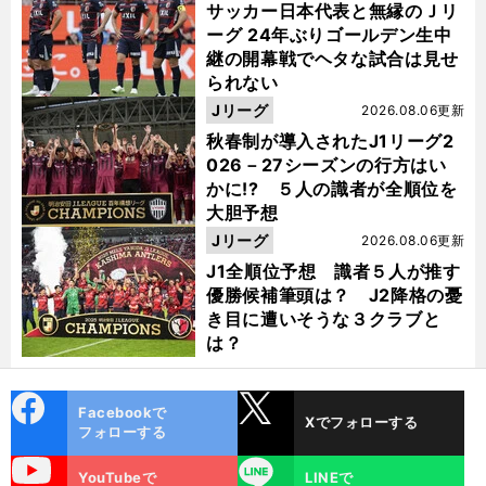
サッカー日本代表と無縁のＪリ
ーグ 24年ぶりゴールデン生中
継の開幕戦でヘタな試合は見せ
られない
Jリーグ
2026.08.06更新
秋春制が導入されたJ1リーグ2
026－27シーズンの行方はい
かに!? ５人の識者が全順位を
大胆予想
Jリーグ
2026.08.06更新
J1全順位予想 識者５人が推す
優勝候補筆頭は？ J2降格の憂
き目に遭いそうな３クラブと
は？
cebo
X
Facebookで
Xでフォローする
ok
フォローする
uTube
LINE
YouTubeで
LINEで