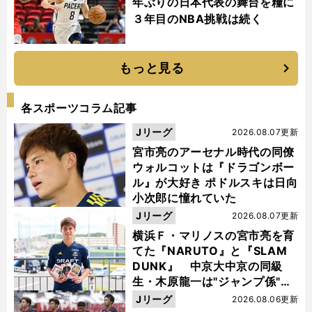
年ぶりの日本代表の舞台を糧に
３年目のNBA挑戦は続く
もっと見る
各スポーツコラム記事
Jリーグ
2026.08.07更新
宮市亮のアーセナル時代の同僚
ウォルコットは『ドラゴンボー
ル』が大好き ポドルスキは日向
小次郎に憧れていた
Jリーグ
2026.08.07更新
横浜Ｆ・マリノスの宮市亮を育
てた『NARUTO』と『SLAM
DUNK』 中京大中京の同級
生・木原龍一は"ジャンプ係"だ
った
Jリーグ
2026.08.06更新