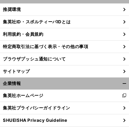
開
く/
推奨環境
閉
じ
集英社ID・スポルティーバIDとは
る
利用規約・会員規約
「
F
・
」
・
、
あ
」
マリノスでプレーできることを感謝している
ジャン
クルード
最近のお気に入りは「
さり塩ラーメン
特定商取引法に基づく表示・その他の事項
ブラウザプッシュ通知について
サイトマップ
企業情報
開
く/
集英社ホームページ
新
閉
し
じ
集英社プライバシーガイドライン
い
る
ウ
SHUEISHA Privacy Guideline
ィ
ン