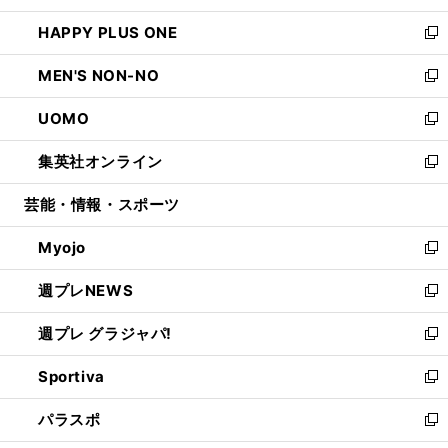
開
ウ
ン
ウ
し
HAPPY PLUS ONE
く
で
ド
ィ
い
新
開
ウ
ン
ウ
し
MEN'S NON-NO
く
で
ド
ィ
い
新
開
ウ
ン
ウ
し
UOMO
く
で
ド
ィ
い
新
開
ウ
ン
ウ
し
集英社オンライン
く
で
ド
ィ
い
新
開
ウ
ン
ウ
し
芸能・情報・スポーツ
く
で
ド
ィ
い
開
ウ
ン
ウ
Myojo
く
で
ド
ィ
新
開
ウ
ン
し
週プレNEWS
く
で
ド
い
新
開
ウ
ウ
し
週プレ グラジャパ!
く
で
ィ
い
新
開
ン
ウ
し
Sportiva
く
ド
ィ
い
新
ウ
ン
ウ
し
パラスポ
で
ド
ィ
い
新
開
ウ
ン
ウ
し