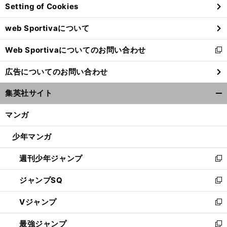
Setting of Cookies
ド
ウ
web Sportivaについて
で
開
Web Sportivaについてのお問い合わせ
く
新
し
広告についてのお問い合わせ
い
ウ
集英社サイト
ィ
開
ン
く/
マンガ
ド
閉
ウ
じ
少年マンガ
で
る
開
週刊少年ジャンプ
く
新
し
ジャンプSQ
い
新
ウ
し
Vジャンプ
ィ
い
新
ン
ウ
し
最強ジャンプ
ド
ィ
い
新