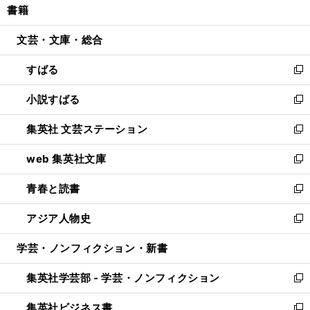
書籍
く
で
ド
ィ
い
開
ウ
ン
ウ
文芸・文庫・総合
く
で
ド
ィ
開
ウ
ン
すばる
く
で
ド
新
開
ウ
し
小説すばる
く
で
い
新
開
ウ
し
集英社 文芸ステーション
く
ィ
い
新
ン
ウ
し
web 集英社文庫
ド
ィ
い
新
ウ
ン
ウ
し
青春と読書
で
ド
ィ
い
新
開
ウ
ン
ウ
し
アジア人物史
く
で
ド
ィ
い
新
開
ウ
ン
ウ
し
学芸・ノンフィクション・新書
く
で
ド
ィ
い
開
ウ
ン
ウ
集英社学芸部 - 学芸・ノンフィクション
く
で
ド
ィ
新
開
ウ
ン
し
集英社ビジネス書
く
で
ド
い