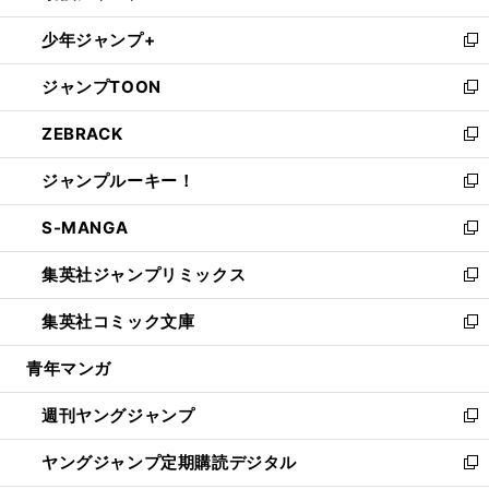
ウ
ン
ウ
し
少年ジャンプ+
で
ド
ィ
い
新
開
ウ
ン
ウ
し
ジャンプTOON
く
で
ド
ィ
い
新
開
ウ
ン
ウ
し
ZEBRACK
く
で
ド
ィ
い
新
開
ウ
ン
ウ
し
ジャンプルーキー！
く
で
ド
ィ
い
新
開
ウ
ン
ウ
し
S-MANGA
く
で
ド
ィ
い
新
開
ウ
ン
ウ
し
集英社ジャンプリミックス
く
で
ド
ィ
い
新
開
ウ
ン
ウ
し
集英社コミック文庫
く
で
ド
ィ
い
新
開
ウ
ン
ウ
し
青年マンガ
く
で
ド
ィ
い
開
ウ
ン
ウ
週刊ヤングジャンプ
く
で
ド
ィ
新
開
ウ
ン
し
ヤングジャンプ定期購読デジタル
く
で
ド
い
新
開
ウ
ウ