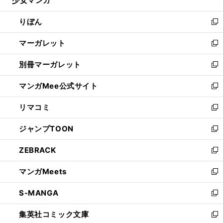
少女マンガ
で
ド
ィ
い
開
ウ
ン
ウ
りぼん
く
で
ド
ィ
新
開
ウ
ン
し
マーガレット
く
で
ド
い
新
開
ウ
ウ
し
別冊マーガレット
く
で
ィ
い
新
開
ン
ウ
し
マンガMee公式サイト
く
ド
ィ
い
新
ウ
ン
ウ
し
リマコミ
で
ド
ィ
い
新
開
ウ
ン
ウ
し
ジャンプTOON
く
で
ド
ィ
い
新
開
ウ
ン
ウ
し
ZEBRACK
く
で
ド
ィ
い
新
開
ウ
ン
ウ
し
マンガMeets
く
で
ド
ィ
い
新
開
ウ
ン
ウ
し
S-MANGA
く
で
ド
ィ
い
新
開
ウ
ン
ウ
し
集英社コミック文庫
く
で
ド
ィ
い
新