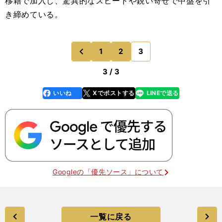
移籍で加入し、驚異的なスピードや鋭い寄せで中盤を引
き締めている。
1
2
3
のページへ
前
3 / 3
いいね
Xでポストする
LINEで送る
line
faceboo
x
k
Googleの「優先ソース」について
一覧に戻る