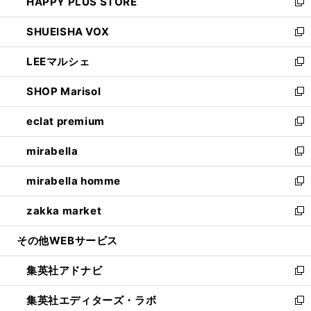
HAPPY PLUS STORE
ド
ィ
い
新
ウ
ン
ウ
し
SHUEISHA VOX
で
ド
ィ
い
新
開
ウ
ン
ウ
し
LEEマルシェ
く
で
ド
ィ
い
新
開
ウ
ン
ウ
し
SHOP Marisol
く
で
ド
ィ
い
新
開
ウ
ン
ウ
し
eclat premium
く
で
ド
ィ
い
新
開
ウ
ン
ウ
し
mirabella
く
で
ド
ィ
い
新
開
ウ
ン
ウ
し
mirabella homme
く
で
ド
ィ
い
新
開
ウ
ン
ウ
し
zakka market
く
で
ド
ィ
い
新
開
ウ
ン
ウ
し
その他WEBサービス
く
で
ド
ィ
い
開
ウ
ン
ウ
集英社アドナビ
く
で
ド
ィ
新
開
ウ
ン
し
集英社エディターズ・ラボ
く
で
ド
い
新