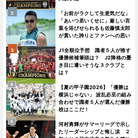
「お前がラクして生意気だな」
2
「あいつ若いくせに」厳しい言
葉を浴びせられるも佐藤慎太郎
が貫いた誇りとファンへの思い
J1全順位予想 識者５人が推す
3
優勝候補筆頭は？ J2降格の憂
き目に遭いそうな３クラブと
は？
4
【夏の甲子園2026】「優勝は
横浜じゃない」 波乱必至の組み
合わせで識者５人が選んだ優勝
校はここだ！
5
河村勇輝がサマーリーグで示し
たリーダーシップと悔し涙 ２