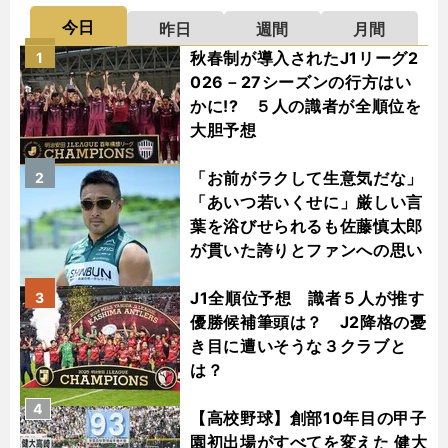
今日
昨日
週間
月間
秋春制が導入されたJ1リーグ2
1
026－27シーズンの行方はい
かに!? ５人の識者が全順位を
大胆予想
「お前がラクして生意気だな」
2
「あいつ若いくせに」厳しい言
葉を浴びせられるも佐藤慎太郎
が貫いた誇りとファンへの思い
J1全順位予想 識者５人が推す
3
優勝候補筆頭は？ J2降格の憂
き目に遭いそうな３クラブと
は？
4
【高校野球】創部10年目の甲子
園初出場がすべてを変えた 健大