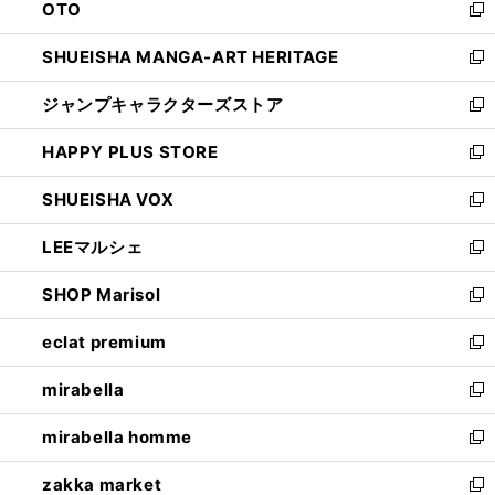
OTO
で
ド
新
開
ウ
し
SHUEISHA MANGA-ART HERITAGE
く
で
い
新
開
ウ
し
ジャンプキャラクターズストア
く
ィ
い
新
ン
ウ
し
HAPPY PLUS STORE
ド
ィ
い
新
ウ
ン
ウ
し
SHUEISHA VOX
で
ド
ィ
い
新
開
ウ
ン
ウ
し
LEEマルシェ
く
で
ド
ィ
い
新
開
ウ
ン
ウ
し
SHOP Marisol
く
で
ド
ィ
い
新
開
ウ
ン
ウ
し
eclat premium
く
で
ド
ィ
い
新
開
ウ
ン
ウ
し
mirabella
く
で
ド
ィ
い
新
開
ウ
ン
ウ
し
mirabella homme
く
で
ド
ィ
い
新
開
ウ
ン
ウ
し
zakka market
く
で
ド
ィ
い
新