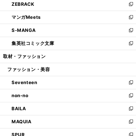
ZEBRACK
く
で
ド
ィ
い
新
開
ウ
ン
ウ
し
マンガMeets
く
で
ド
ィ
い
新
開
ウ
ン
ウ
し
S-MANGA
く
で
ド
ィ
い
新
開
ウ
ン
ウ
し
集英社コミック文庫
く
で
ド
ィ
い
新
開
ウ
ン
ウ
し
取材・ファッション
く
で
ド
ィ
い
開
ウ
ン
ウ
ファッション・美容
く
で
ド
ィ
開
ウ
ン
Seventeen
く
で
ド
新
開
ウ
し
non-no
く
で
い
新
開
ウ
し
BAILA
く
ィ
い
新
ン
ウ
し
MAQUIA
ド
ィ
い
新
ウ
ン
ウ
し
SPUR
で
ド
ィ
い
新