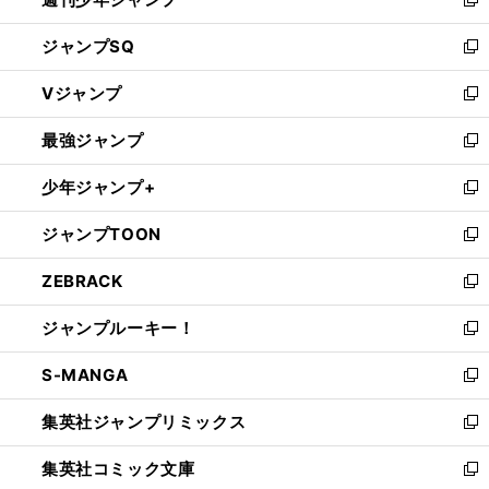
新
し
ジャンプSQ
い
新
ウ
し
Vジャンプ
ィ
い
新
ン
ウ
し
最強ジャンプ
ド
ィ
い
新
ウ
ン
ウ
し
少年ジャンプ+
で
ド
ィ
い
新
開
ウ
ン
ウ
し
ジャンプTOON
く
で
ド
ィ
い
新
開
ウ
ン
ウ
し
ZEBRACK
く
で
ド
ィ
い
新
開
ウ
ン
ウ
し
ジャンプルーキー！
く
で
ド
ィ
い
新
開
ウ
ン
ウ
し
S-MANGA
く
で
ド
ィ
い
新
開
ウ
ン
ウ
し
集英社ジャンプリミックス
く
で
ド
ィ
い
新
開
ウ
ン
ウ
し
集英社コミック文庫
く
で
ド
ィ
い
新