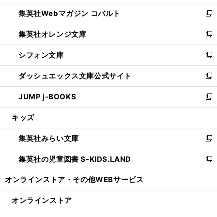
開
ウ
ン
ウ
集英社Webマガジン コバルト
く
で
ド
ィ
新
開
ウ
ン
し
集英社オレンジ文庫
く
で
ド
い
新
開
ウ
ウ
し
シフォン文庫
く
で
ィ
い
新
開
ン
ウ
し
ダッシュエックス文庫公式サイト
く
ド
ィ
い
新
ウ
ン
ウ
し
JUMP j-BOOKS
で
ド
ィ
い
新
開
ウ
ン
ウ
し
キッズ
く
で
ド
ィ
い
開
ウ
ン
ウ
集英社みらい文庫
く
で
ド
ィ
新
開
ウ
ン
し
集英社の児童図書 S-KIDS.LAND
く
で
ド
い
新
開
ウ
ウ
し
オンラインストア・
その他WEBサービス
く
で
ィ
い
開
ン
ウ
オンラインストア
く
ド
ィ
ウ
ン