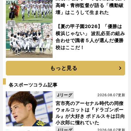
高崎・青栁監督が語る「機動破
壊」はこうして生まれた
5
【夏の甲子園2026】「優勝は
横浜じゃない」 波乱必至の組み
合わせで識者５人が選んだ優勝
校はここだ！
もっと見る
各スポーツコラム記事
Jリーグ
2026.08.07更新
宮市亮のアーセナル時代の同僚
ウォルコットは『ドラゴンボー
ル』が大好き ポドルスキは日向
小次郎に憧れていた
Jリーグ
2026.08.07更新