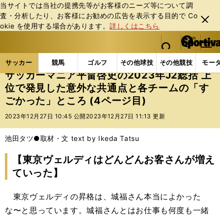
当サイトでは当社の提携先等がお客様のニーズ等について調
査・分析したり、お客様にお勧めの広告を表⽰する⽬的で Co
閉じ
okie を使⽤する場合があります。
詳しくはこちら
る
マイペ
web Sportiva (webスポルティーバ)
検索
メニュ
we
ー
サッカーの記事一覧
Jリーグ他
Jリーグ
サッカ
b
ジ
サッカー
競馬
ゴルフ
その他球技
その他競技
モー
ス
サッカーマニア平畠啓史の2023年J2総括 上
ポ
位で発見した意外な共通点と各チームの「す
ル
ごかった」ところ (4ページ目)
テ
ィ
2023年12月27日 10:45 公開
2023年12月27日 11:13 更新
ー
バ
池田タツ●取材・文 text by Ikeda Tatsu
【東京ヴェルディはどんどんお客さんが増え
ていった】
東京ヴェルディの昇格は、城福さん本当によかった
な〜と思っています。城福さんとはお仕事も何度も一緒