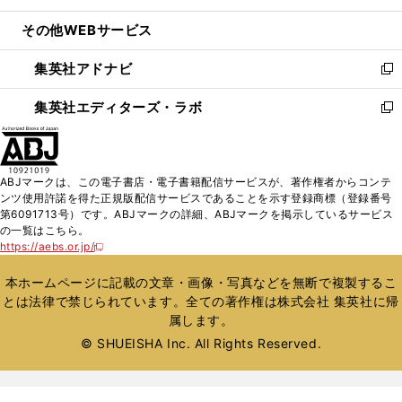
開
ウ
ン
ウ
し
その他WEBサービス
く
で
ド
ィ
い
開
ウ
ン
ウ
集英社アドナビ
く
で
ド
ィ
新
開
ウ
ン
し
集英社エディターズ・ラボ
く
で
ド
い
新
開
ウ
ウ
し
く
で
ィ
い
開
ン
ウ
ABJマークは、この電子書店・電子書籍配信サービスが、著作権者からコンテ
く
ド
ィ
ンツ使用許諾を得た正規版配信サービスであることを示す登録商標（登録番号
ウ
ン
第6091713号）です。ABJマークの詳細、ABJマークを掲示しているサービス
で
ド
の一覧はこちら。
開
ウ
https://aebs.or.jp/
新
く
で
し
い
開
本ホームページに記載の文章・画像・写真などを無断で複製するこ
ウ
く
とは法律で禁じられています。全ての著作権は株式会社 集英社に帰
ィ
属します。
ン
ド
© SHUEISHA Inc. All Rights Reserved.
ウ
で
開
く