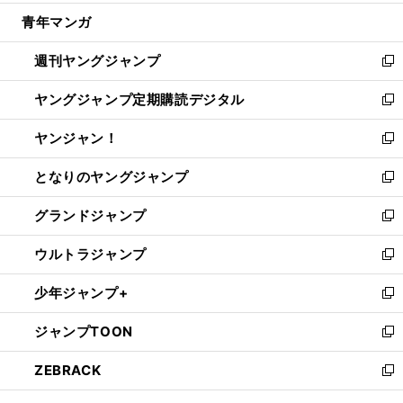
開
ウ
ン
ウ
し
青年マンガ
く
で
ド
ィ
い
開
ウ
ン
ウ
週刊ヤングジャンプ
く
で
ド
ィ
新
開
ウ
ン
し
ヤングジャンプ定期購読デジタル
く
で
ド
い
新
開
ウ
ウ
し
ヤンジャン！
く
で
ィ
い
新
開
ン
ウ
し
となりのヤングジャンプ
く
ド
ィ
い
新
ウ
ン
ウ
し
グランドジャンプ
で
ド
ィ
い
新
開
ウ
ン
ウ
し
ウルトラジャンプ
く
で
ド
ィ
い
新
開
ウ
ン
ウ
し
少年ジャンプ+
く
で
ド
ィ
い
新
開
ウ
ン
ウ
し
ジャンプTOON
く
で
ド
ィ
い
新
開
ウ
ン
ウ
し
ZEBRACK
く
で
ド
ィ
い
新
開
ウ
ン
ウ
し