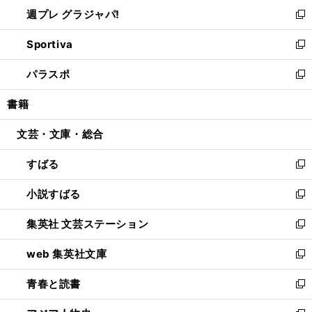
ウ
し
週プレ グラジャパ!
く
で
ィ
い
新
開
ン
ウ
し
Sportiva
く
ド
ィ
い
新
ウ
ン
ウ
し
パラスポ
で
ド
ィ
い
新
開
ウ
ン
ウ
し
書籍
く
で
ド
ィ
い
開
ウ
ン
ウ
文芸・文庫・総合
く
で
ド
ィ
開
ウ
ン
すばる
く
で
ド
新
開
ウ
し
小説すばる
く
で
い
新
開
ウ
し
集英社 文芸ステーション
く
ィ
い
新
ン
ウ
し
web 集英社文庫
ド
ィ
い
新
ウ
ン
ウ
し
青春と読書
で
ド
ィ
い
新
開
ウ
ン
ウ
し