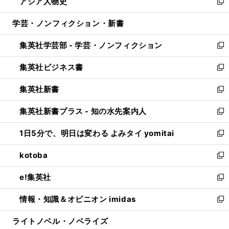
アジア人物史
く
で
ド
ィ
い
新
開
ウ
ン
ウ
し
学芸・ノンフィクション・新書
く
で
ド
ィ
い
開
ウ
ン
ウ
集英社学芸部 - 学芸・ノンフィクション
く
で
ド
ィ
新
開
ウ
ン
し
集英社ビジネス書
く
で
ド
い
新
開
ウ
ウ
し
集英社新書
く
で
ィ
い
新
開
ン
ウ
し
集英社新書プラス - 知の水先案内人
く
ド
ィ
い
新
ウ
ン
ウ
し
1日5分で、明日は変わる よみタイ yomitai
で
ド
ィ
い
新
開
ウ
ン
ウ
し
kotoba
く
で
ド
ィ
い
新
開
ウ
ン
ウ
し
e!集英社
く
で
ド
ィ
い
新
開
ウ
ン
ウ
し
情報・知識＆オピニオン imidas
く
で
ド
ィ
い
新
開
ウ
ン
ウ
し
ライトノベル・ノベライズ
く
で
ド
ィ
い