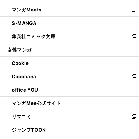
開
ウ
ン
ウ
し
マンガMeets
く
で
ド
ィ
い
新
開
ウ
ン
ウ
し
S-MANGA
く
で
ド
ィ
い
新
開
ウ
ン
ウ
し
集英社コミック文庫
く
で
ド
ィ
い
新
開
ウ
ン
ウ
し
女性マンガ
く
で
ド
ィ
い
開
ウ
ン
ウ
Cookie
く
で
ド
ィ
新
開
ウ
ン
し
Cocohana
く
で
ド
い
新
開
ウ
ウ
し
office YOU
く
で
ィ
い
新
開
ン
ウ
し
マンガMee公式サイト
く
ド
ィ
い
新
ウ
ン
ウ
し
リマコミ
で
ド
ィ
い
新
開
ウ
ン
ウ
し
ジャンプTOON
く
で
ド
ィ
い
新
開
ウ
ン
ウ
し