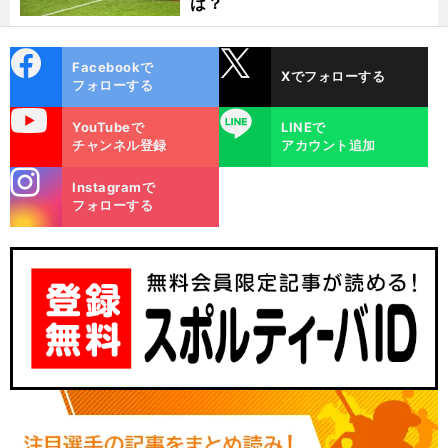
は？
cebo
X
Facebookで
Xでフォローする
ok
フォローする
uTube
LINE
YouTubeで
LINEで
チャンネル登録
アカウント追加
stagra
Instagramで
m
フォローする