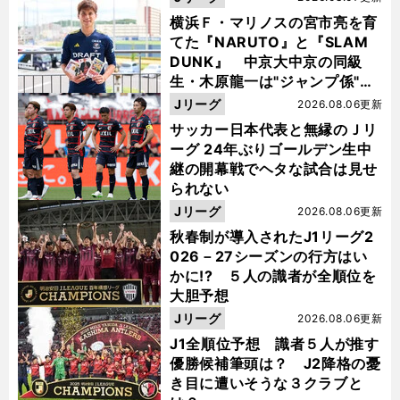
横浜Ｆ・マリノスの宮市亮を育
てた『NARUTO』と『SLAM
DUNK』 中京大中京の同級
生・木原龍一は"ジャンプ係"だ
った
Jリーグ
2026.08.06更新
サッカー日本代表と無縁のＪリ
ーグ 24年ぶりゴールデン生中
継の開幕戦でヘタな試合は見せ
られない
Jリーグ
2026.08.06更新
秋春制が導入されたJ1リーグ2
026－27シーズンの行方はい
かに!? ５人の識者が全順位を
大胆予想
Jリーグ
2026.08.06更新
J1全順位予想 識者５人が推す
優勝候補筆頭は？ J2降格の憂
き目に遭いそうな３クラブと