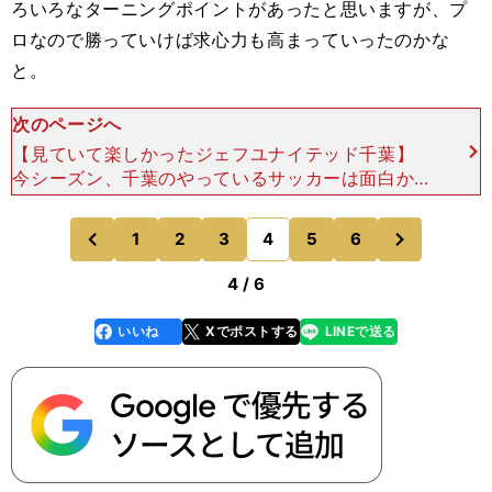
ろいろなターニングポイントがあったと思いますが、プ
ロなので勝っていけば求心力も高まっていったのかな
と。
次のページへ
【見ていて楽しかったジェフユナイテッド千葉】
今シーズン、千葉のやっているサッカーは面白かっ
たと思うんです。見ていて楽しかった。どんどん攻
撃に行くし、守備も待っている守備ではなくて、ど
次
1
2
3
4
5
6
のページへ
のページへ
んどん前から行
前
4 / 6
いいね
Xでポストする
LINEで送る
line
faceboo
x
k