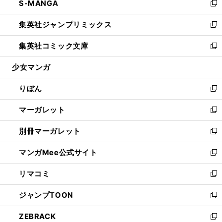
S-MANGA
く
で
ド
ィ
い
新
開
ウ
ン
ウ
し
集英社ジャンプリミックス
く
で
ド
ィ
い
新
開
ウ
ン
ウ
し
集英社コミック文庫
く
で
ド
ィ
い
新
開
ウ
ン
ウ
し
少女マンガ
く
で
ド
ィ
い
開
ウ
ン
ウ
りぼん
く
で
ド
ィ
新
開
ウ
ン
し
マーガレット
く
で
ド
い
新
開
ウ
ウ
し
別冊マーガレット
く
で
ィ
い
新
開
ン
ウ
し
マンガMee公式サイト
く
ド
ィ
い
新
ウ
ン
ウ
し
リマコミ
で
ド
ィ
い
新
開
ウ
ン
ウ
し
ジャンプTOON
く
で
ド
ィ
い
新
開
ウ
ン
ウ
し
ZEBRACK
く
で
ド
ィ
い
新