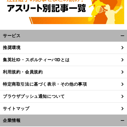
サービス
開
く/
推奨環境
閉
じ
集英社ID・スポルティーバIDとは
る
利用規約・会員規約
特定商取引法に基づく表示・その他の事項
ブラウザプッシュ通知について
サイトマップ
企業情報
前
開
へ