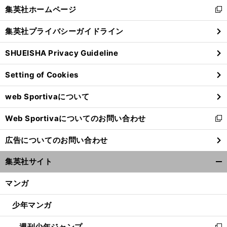
く/
集英社ホームページ
新
閉
し
じ
集英社プライバシーガイドライン
い
る
ウ
SHUEISHA Privacy Guideline
ィ
ン
Setting of Cookies
ド
ウ
web Sportivaについて
で
開
Web Sportivaについてのお問い合わせ
く
新
し
広告についてのお問い合わせ
い
ウ
集英社サイト
ィ
開
ン
く/
マンガ
ド
閉
ウ
じ
少年マンガ
で
る
開
週刊少年ジャンプ
く