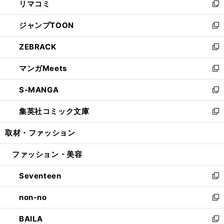
リマコミ
で
ド
ィ
い
新
開
ウ
ン
ウ
し
ジャンプTOON
く
で
ド
ィ
い
新
開
ウ
ン
ウ
し
ZEBRACK
く
で
ド
ィ
い
新
開
ウ
ン
ウ
し
マンガMeets
く
で
ド
ィ
い
新
開
ウ
ン
ウ
し
S-MANGA
く
で
ド
ィ
い
新
開
ウ
ン
ウ
し
集英社コミック文庫
く
で
ド
ィ
い
新
開
ウ
ン
ウ
し
取材・ファッション
く
で
ド
ィ
い
開
ウ
ン
ウ
ファッション・美容
く
で
ド
ィ
開
ウ
ン
Seventeen
く
で
ド
新
開
ウ
し
non-no
く
で
い
新
開
ウ
し
BAILA
く
ィ
い
新