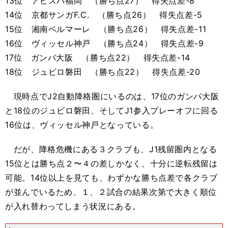
13位 アビスパ福岡 （勝ち点27） 得失点差-8
14位 京都サンガF.C. （勝ち点26） 得失点差-5
15位 湘南ベルマーレ （勝ち点26） 得失点差-11
16位 ヴィッセル神戸 （勝ち点24） 得失点差-9
17位 ガンバ大阪 （勝ち点22） 得失点差-14
18位 ジュビロ磐田 （勝ち点22） 得失点差-20
現時点でJ2自動降格圏にいるのは、17位のガンバ大阪
と18位のジュビロ磐田、そしてJ1参入プレーオフに回る
16位は、ヴィッセル神戸となっている。
だが、降格危機にある３クラブも、J1残留圏内となる
15位とは勝ち点２〜４の差しかなく、十分に逆転残留は
可能。14位以上を見ても、わずかな勝ち点差で各クラブ
が並んでいるため、１、２試合の結果次第で大きく順位
が入れ替わってしまう状況にある。