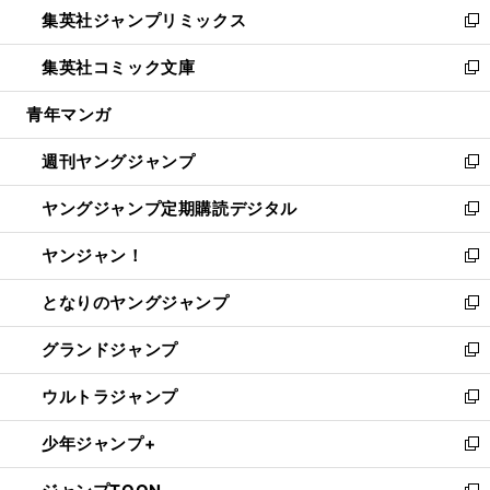
し
集英社ジャンプリミックス
く
で
ド
ィ
い
新
開
ウ
ン
ウ
し
集英社コミック文庫
く
で
ド
ィ
い
新
開
ウ
ン
ウ
し
青年マンガ
く
で
ド
ィ
い
開
ウ
ン
ウ
週刊ヤングジャンプ
く
で
ド
ィ
新
開
ウ
ン
し
ヤングジャンプ定期購読デジタル
く
で
ド
い
新
開
ウ
ウ
し
ヤンジャン！
く
で
ィ
い
新
開
ン
ウ
し
となりのヤングジャンプ
く
ド
ィ
い
新
ウ
ン
ウ
し
グランドジャンプ
で
ド
ィ
い
新
開
ウ
ン
ウ
し
ウルトラジャンプ
く
で
ド
ィ
い
新
開
ウ
ン
ウ
し
少年ジャンプ+
く
で
ド
ィ
い
新
開
ウ
ン
ウ
し
く