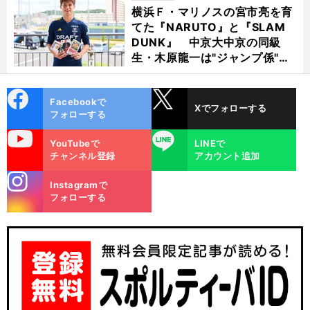
横浜Ｆ・マリノスの宮市亮を育
てた『NARUTO』と『SLAM
DUNK』 中京大中京の同級
生・木原龍一は"ジャンプ係"だ
った
cebo
X
Facebookで
Xでフォローする
ok
フォローする
uTube
LINE
YouTubeで
LINEで
チャンネル登録
アカウント追加
stagra
Instagramで
m
フォローする