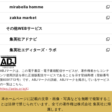
開
ウ
ン
ウ
し
mirabella homme
く
で
ド
ィ
い
新
開
ウ
ン
ウ
し
zakka market
く
で
ド
ィ
い
新
開
ウ
ン
ウ
し
その他WEBサービス
く
で
ド
ィ
い
開
ウ
ン
ウ
集英社アドナビ
く
で
ド
ィ
新
開
ウ
ン
し
集英社エディターズ・ラボ
く
で
ド
い
新
開
ウ
ウ
し
く
で
ィ
い
開
ン
ウ
ABJマークは、この電子書店・電子書籍配信サービスが、著作権者からコンテ
く
ド
ィ
ンツ使用許諾を得た正規版配信サービスであることを示す登録商標（登録番号
ウ
ン
第6091713号）です。ABJマークの詳細、ABJマークを掲示しているサービス
で
ド
の一覧はこちら。
開
ウ
https://aebs.or.jp/
新
く
で
し
い
開
本ホームページに記載の文章・画像・写真などを無断で複製するこ
ウ
く
とは法律で禁じられています。全ての著作権は株式会社 集英社に帰
ィ
属します。
ン