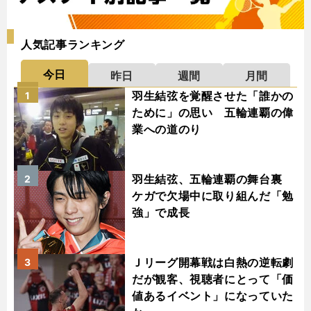
人気記事ランキング
今日
昨日
週間
月間
羽生結弦を覚醒させた「誰かの
1
ために」の思い 五輪連覇の偉
業への道のり
羽生結弦、五輪連覇の舞台裏
2
ケガで欠場中に取り組んだ「勉
強」で成長
Ｊリーグ開幕戦は白熱の逆転劇
3
だが観客、視聴者にとって「価
値あるイベント」になっていた