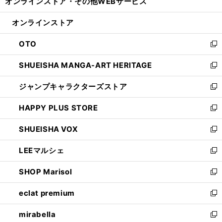
オンラインストア・
その他WEBサービス
く
で
ィ
い
開
ン
ウ
オンラインストア
く
ド
ィ
ウ
ン
OTO
で
ド
新
開
ウ
し
SHUEISHA MANGA-ART HERITAGE
く
で
い
新
開
ウ
し
ジャンプキャラクターズストア
く
ィ
い
新
ン
ウ
し
HAPPY PLUS STORE
ド
ィ
い
新
ウ
ン
ウ
し
SHUEISHA VOX
で
ド
ィ
い
新
開
ウ
ン
ウ
し
LEEマルシェ
く
で
ド
ィ
い
新
開
ウ
ン
ウ
し
SHOP Marisol
く
で
ド
ィ
い
新
開
ウ
ン
ウ
し
eclat premium
く
で
ド
ィ
い
新
開
ウ
ン
ウ
し
mirabella
く
で
ド
ィ
い
新