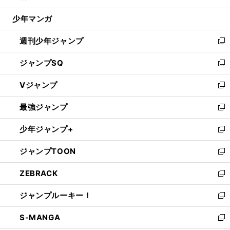
閉
ウ
じ
少年マンガ
で
る
開
週刊少年ジャンプ
く
新
し
ジャンプSQ
い
新
ウ
し
Vジャンプ
ィ
い
新
ン
ウ
し
最強ジャンプ
ド
ィ
い
新
ウ
ン
ウ
し
少年ジャンプ+
で
ド
ィ
い
新
開
ウ
ン
ウ
し
ジャンプTOON
く
で
ド
ィ
い
新
開
ウ
ン
ウ
し
ZEBRACK
く
で
ド
ィ
い
新
開
ウ
ン
ウ
し
ジャンプルーキー！
く
で
ド
ィ
い
新
開
ウ
ン
ウ
し
S-MANGA
く
で
ド
ィ
い
新
開
ウ
ン
ウ