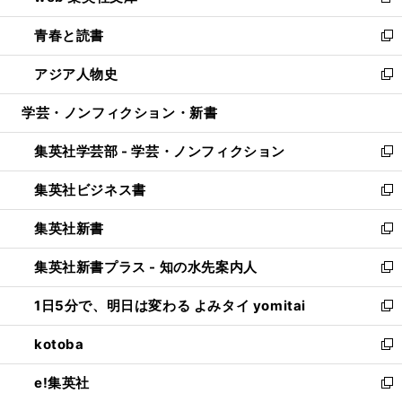
新
ウ
ン
ウ
し
青春と読書
で
ド
ィ
い
新
開
ウ
ン
ウ
し
アジア人物史
く
で
ド
ィ
い
新
開
ウ
ン
ウ
し
学芸・ノンフィクション・新書
く
で
ド
ィ
い
開
ウ
ン
ウ
集英社学芸部 - 学芸・ノンフィクション
く
で
ド
ィ
新
開
ウ
ン
し
集英社ビジネス書
く
で
ド
い
新
開
ウ
ウ
し
集英社新書
く
で
ィ
い
新
開
ン
ウ
し
集英社新書プラス - 知の水先案内人
く
ド
ィ
い
新
ウ
ン
ウ
し
1日5分で、明日は変わる よみタイ yomitai
で
ド
ィ
い
新
開
ウ
ン
ウ
し
kotoba
く
で
ド
ィ
い
新
開
ウ
ン
ウ
し
e!集英社
く
で
ド
ィ
い
新
開