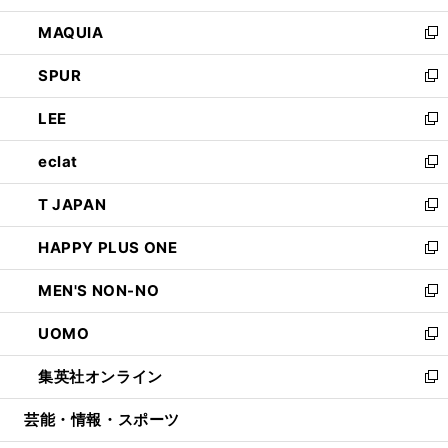
ン
ウ
し
MAQUIA
ド
ィ
い
新
ウ
ン
ウ
し
SPUR
で
ド
ィ
い
新
開
ウ
ン
ウ
し
LEE
く
で
ド
ィ
い
新
開
ウ
ン
ウ
し
eclat
く
で
ド
ィ
い
新
開
ウ
ン
ウ
し
T JAPAN
く
で
ド
ィ
い
新
開
ウ
ン
ウ
し
HAPPY PLUS ONE
く
で
ド
ィ
い
新
開
ウ
ン
ウ
し
MEN'S NON-NO
く
で
ド
ィ
い
新
開
ウ
ン
ウ
し
UOMO
く
で
ド
ィ
い
新
開
ウ
ン
ウ
し
集英社オンライン
く
で
ド
ィ
い
新
開
ウ
ン
ウ
し
芸能・情報・スポーツ
く
で
ド
ィ
い
開
ウ
ン
ウ