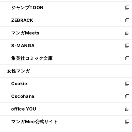
開
ウ
ン
ウ
し
ジャンプTOON
く
で
ド
ィ
い
新
開
ウ
ン
ウ
し
ZEBRACK
く
で
ド
ィ
い
新
開
ウ
ン
ウ
し
マンガMeets
く
で
ド
ィ
い
新
開
ウ
ン
ウ
し
S-MANGA
く
で
ド
ィ
い
新
開
ウ
ン
ウ
し
集英社コミック文庫
く
で
ド
ィ
い
新
開
ウ
ン
ウ
し
女性マンガ
く
で
ド
ィ
い
開
ウ
ン
ウ
Cookie
く
で
ド
ィ
新
開
ウ
ン
し
Cocohana
く
で
ド
い
新
開
ウ
ウ
し
office YOU
く
で
ィ
い
新
開
ン
ウ
し
マンガMee公式サイト
く
ド
ィ
い
新
ウ
ン
ウ
し