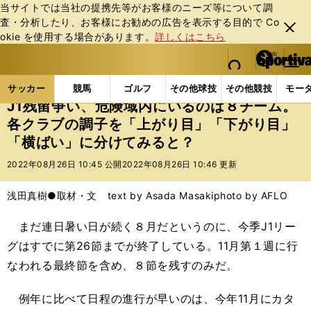
当サイトでは当社の提携先等がお客様のニーズ等について調
査・分析したり、お客様にお勧めの広告を表⽰する⽬的で Co
閉じ
okie を使⽤する場合があります。
詳しくはこちら
る
マイペ
web Sportiva (webスポルティーバ)
検索
メニュ
we
ー
サッカーの記事一覧
Jリーグ他
Jリーグ
J1残
b
ジ
サッカー
競馬
ゴルフ
その他球技
その他競技
モー
ス
J1残留争い、危険域内にいるのは８チーム。
ポ
各クラブの調子を「上がり目」「下がり目」
ル
「横ばい」に分けてみると？
テ
ィ
2022年08月26日 10:45 公開
2022年08月26日 10:46 更新
ー
バ
浅田真樹●取材・文 text by Asada Masaki
photo by AFLO
まだ連日暑い日が続く８月だというのに、今季J1リー
グはすでに第26節までが終了している。11月第１週に行
なわれる最終節を含め、８節を残すのみだ。
例年に比べて日程の進行が早いのは、今年11月にカタ