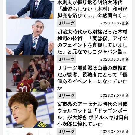
木則夫が振り返る明治大時代
「練習もしない（木村）和司が
脚光を浴びて...。全然面白くな
い４年間でした」
Jリーグ
2026.08.09更新
明治大時代から別格だった木村
和司の技術 「実は僕、アイツ
のフェイントを真似していまし
た」と元なでしこジャパン監
督・佐々木則夫
Jリーグ
2026.08.08更新
Ｊリーグ開幕戦は白熱の逆転劇
だが観客、視聴者にとって「価
値あるイベント」になっていた
か
Jリーグ
2026.08.07更新
宮市亮のアーセナル時代の同僚
ウォルコットは『ドラゴンボー
ル』が大好き ポドルスキは日向
小次郎に憧れていた
Jリーグ
2026.08.07更新