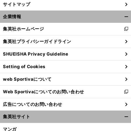
サイトマップ
企業情報
開
く/
集英社ホームページ
新
閉
し
じ
集英社プライバシーガイドライン
い
る
ウ
SHUEISHA Privacy Guideline
ィ
ン
Setting of Cookies
ド
ウ
web Sportivaについて
で
開
Web Sportivaについてのお問い合わせ
く
新
し
広告についてのお問い合わせ
い
ウ
集英社サイト
ィ
開
ン
く/
マンガ
ド