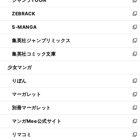
ジャンプTOON
で
ド
ィ
い
新
開
ウ
ン
ウ
し
ZEBRACK
く
で
ド
ィ
い
新
開
ウ
ン
ウ
し
S-MANGA
く
で
ド
ィ
い
新
開
ウ
ン
ウ
し
集英社ジャンプリミックス
く
で
ド
ィ
い
新
開
ウ
ン
ウ
し
集英社コミック文庫
く
で
ド
ィ
い
新
開
ウ
ン
ウ
し
少女マンガ
く
で
ド
ィ
い
開
ウ
ン
ウ
りぼん
く
で
ド
ィ
新
開
ウ
ン
し
マーガレット
く
で
ド
い
新
開
ウ
ウ
し
別冊マーガレット
く
で
ィ
い
新
開
ン
ウ
し
マンガMee公式サイト
く
ド
ィ
い
新
ウ
ン
ウ
し
リマコミ
で
ド
ィ
い
新