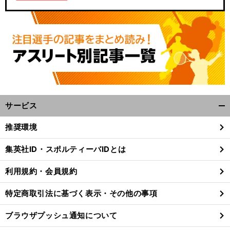
サービス
開
く/
・
、
推奨環境
前
閉
へ
じ
集英社ID・スポルティーバIDとは
る
利用規約・会員規約
特定商取引法に基づく表示・その他の事項
ブラウザプッシュ通知について