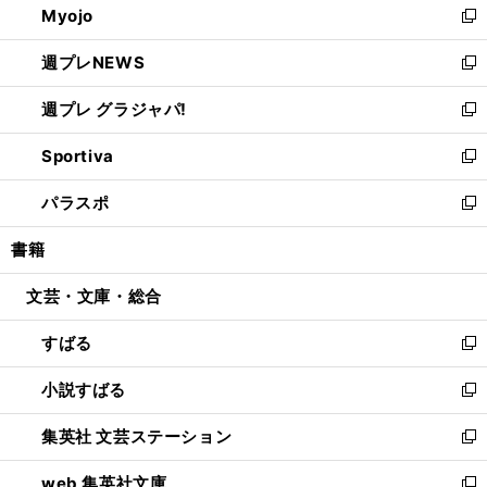
Myojo
く
で
ド
ィ
新
開
ウ
ン
し
週プレNEWS
く
で
ド
い
新
開
ウ
ウ
し
週プレ グラジャパ!
く
で
ィ
い
新
開
ン
ウ
し
Sportiva
く
ド
ィ
い
新
ウ
ン
ウ
し
パラスポ
で
ド
ィ
い
新
開
ウ
ン
ウ
し
書籍
く
で
ド
ィ
い
開
ウ
ン
ウ
文芸・文庫・総合
く
で
ド
ィ
開
ウ
ン
すばる
く
で
ド
新
開
ウ
し
小説すばる
く
で
い
新
開
ウ
し
集英社 文芸ステーション
く
ィ
い
新
ン
ウ
し
web 集英社文庫
ド
ィ
い