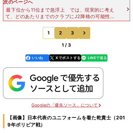
次のページへ
最下位から11位まで急浮上 では、現実的に考え
て、どのあたりまでのクラブにJ2降格の可能性が
あるのだろうか。 それを予想するうえでは、残り
試合数が目安になる。 すなわち、「残り試合数＝
次
1
2
3
のページへ
逆転可能な
1 / 3
いいね
Xでポストする
LINEで送る
line
faceboo
x
k
Googleの「優先ソース」について
【画像】日本代表のユニフォームを着た乾貴士（201
9年ボリビア戦）