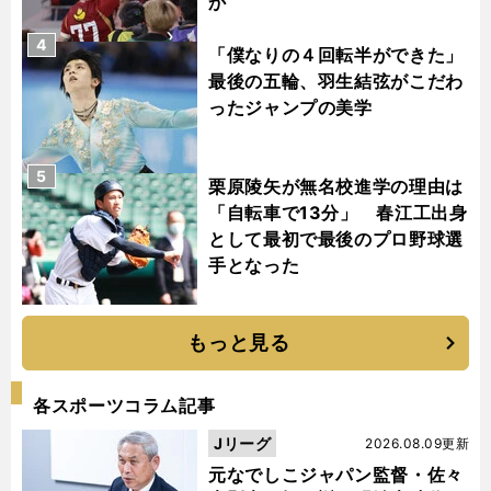
か
4
「僕なりの４回転半ができた」
最後の五輪、羽生結弦がこだわ
ったジャンプの美学
5
栗原陵矢が無名校進学の理由は
「自転車で13分」 春江工出身
として最初で最後のプロ野球選
手となった
もっと見る
各スポーツコラム記事
Jリーグ
2026.08.09更新
元なでしこジャパン監督・佐々