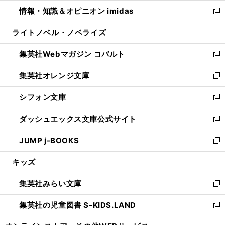
ウ
ン
ウ
し
情報・知識＆オピニオン imidas
く
で
ド
ィ
い
新
開
ウ
ン
ウ
し
ライトノベル・ノベライズ
く
で
ド
ィ
い
開
ウ
ン
ウ
集英社Webマガジン コバルト
く
で
ド
ィ
新
開
ウ
ン
し
集英社オレンジ文庫
く
で
ド
い
新
開
ウ
ウ
し
シフォン文庫
く
で
ィ
い
新
開
ン
ウ
し
ダッシュエックス文庫公式サイト
く
ド
ィ
い
新
ウ
ン
ウ
し
JUMP j-BOOKS
で
ド
ィ
い
新
開
ウ
ン
ウ
し
キッズ
く
で
ド
ィ
い
開
ウ
ン
ウ
集英社みらい文庫
く
で
ド
ィ
新
開
ウ
ン
し
集英社の児童図書 S-KIDS.LAND
く
で
ド
い
新
開
ウ
ウ
し