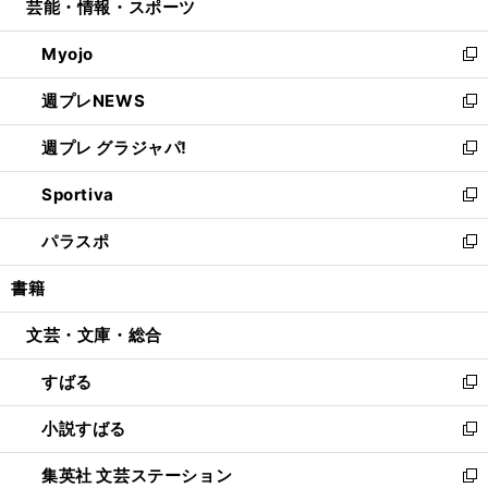
芸能・情報・スポーツ
く
で
ド
ィ
い
開
ウ
ン
ウ
Myojo
く
で
ド
ィ
新
開
ウ
ン
し
週プレNEWS
く
で
ド
い
新
開
ウ
ウ
し
週プレ グラジャパ!
く
で
ィ
い
新
開
ン
ウ
し
Sportiva
く
ド
ィ
い
新
ウ
ン
ウ
し
パラスポ
で
ド
ィ
い
新
開
ウ
ン
ウ
し
書籍
く
で
ド
ィ
い
開
ウ
ン
ウ
文芸・文庫・総合
く
で
ド
ィ
開
ウ
ン
すばる
く
で
ド
新
開
ウ
し
小説すばる
く
で
い
新
開
ウ
し
集英社 文芸ステーション
く
ィ
い
新