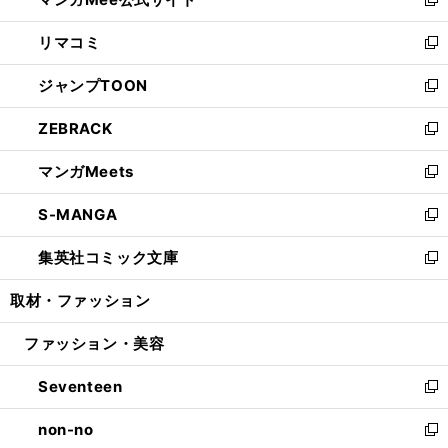
ド
ィ
い
新
ウ
ン
ウ
し
リマコミ
で
ド
ィ
い
新
開
ウ
ン
ウ
し
ジャンプTOON
く
で
ド
ィ
い
新
開
ウ
ン
ウ
し
ZEBRACK
く
で
ド
ィ
い
新
開
ウ
ン
ウ
し
マンガMeets
く
で
ド
ィ
い
新
開
ウ
ン
ウ
し
S-MANGA
く
で
ド
ィ
い
新
開
ウ
ン
ウ
し
集英社コミック文庫
く
で
ド
ィ
い
新
開
ウ
ン
ウ
し
取材・ファッション
く
で
ド
ィ
い
開
ウ
ン
ウ
ファッション・美容
く
で
ド
ィ
開
ウ
ン
Seventeen
く
で
ド
新
開
ウ
し
non-no
く
で
い
新