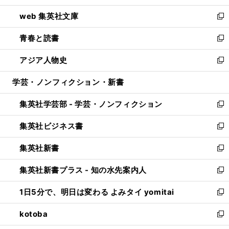
ン
ウ
し
web 集英社文庫
ド
ィ
い
新
ウ
ン
ウ
し
青春と読書
で
ド
ィ
い
新
開
ウ
ン
ウ
し
アジア人物史
く
で
ド
ィ
い
新
開
ウ
ン
ウ
し
学芸・ノンフィクション・新書
く
で
ド
ィ
い
開
ウ
ン
ウ
集英社学芸部 - 学芸・ノンフィクション
く
で
ド
ィ
新
開
ウ
ン
し
集英社ビジネス書
く
で
ド
い
新
開
ウ
ウ
し
集英社新書
く
で
ィ
い
新
開
ン
ウ
し
集英社新書プラス - 知の水先案内人
く
ド
ィ
い
新
ウ
ン
ウ
し
1日5分で、明日は変わる よみタイ yomitai
で
ド
ィ
い
新
開
ウ
ン
ウ
し
kotoba
く
で
ド
ィ
い
新
開
ウ
ン
ウ
し