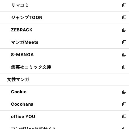
リマコミ
で
ド
ィ
い
新
開
ウ
ン
ウ
し
ジャンプTOON
く
で
ド
ィ
い
新
開
ウ
ン
ウ
し
ZEBRACK
く
で
ド
ィ
い
新
開
ウ
ン
ウ
し
マンガMeets
く
で
ド
ィ
い
新
開
ウ
ン
ウ
し
S-MANGA
く
で
ド
ィ
い
新
開
ウ
ン
ウ
し
集英社コミック文庫
く
で
ド
ィ
い
新
開
ウ
ン
ウ
し
女性マンガ
く
で
ド
ィ
い
開
ウ
ン
ウ
Cookie
く
で
ド
ィ
新
開
ウ
ン
し
Cocohana
く
で
ド
い
新
開
ウ
ウ
し
office YOU
く
で
ィ
い
新
開
ン
ウ
し
マンガMee公式サイト
く