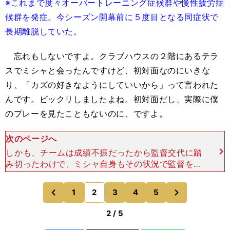
※これまで度々オーバートレーニング症候群や慢性疲労症
候群を発症。今シーズン開幕前に５度目となる同症状で
長期離脱していた。
忘れもしないですよ。クラブハウスの２階にあるテラ
スでミシャと会ったんですけど、初対面なのにいきな
り、「カズの好きなようにしていいから」って言われた
んです。ビックリしましたよね。初対面だし、実際に僕
のプレーを見たこともないのに、ですよ。
次のページへ
しかも、チームは成績不振だったから監督交代に踏
み切ったわけで、ミシャ自身もその状況で監督を引
き受けたわけだから、ひとりの選手のことを気にし
ている余裕なんてないはず。それなのに、どこか余
次
1
2
3
4
5
のページへ
のページへ
裕があったという
前
2 / 5