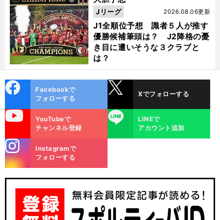
Jリーグ
2026.08.06更新
J1全順位予想 識者５人が推す
優勝候補筆頭は？ J2降格の憂
き目に遭いそうな３クラブと
は？
cebo
X
Facebookで
Xでフォローする
ok
フォローする
uTube
LINE
YouTubeで
LINEで
チャンネル登録
アカウント追加
stagra
Instagramで
m
フォローする