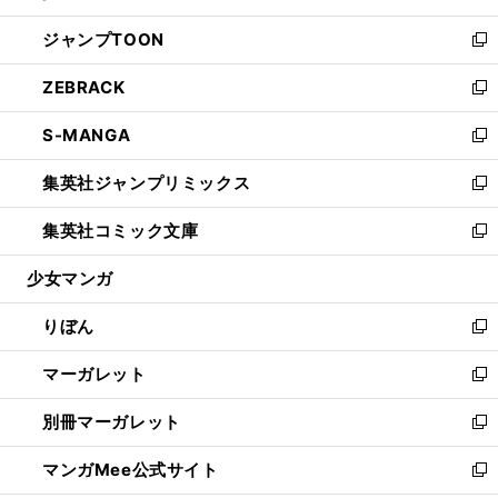
開
ウ
ン
ウ
し
ジャンプTOON
く
で
ド
ィ
い
新
開
ウ
ン
ウ
し
ZEBRACK
く
で
ド
ィ
い
新
開
ウ
ン
ウ
し
S-MANGA
く
で
ド
ィ
い
新
開
ウ
ン
ウ
し
集英社ジャンプリミックス
く
で
ド
ィ
い
新
開
ウ
ン
ウ
し
集英社コミック文庫
く
で
ド
ィ
い
新
開
ウ
ン
ウ
し
少女マンガ
く
で
ド
ィ
い
開
ウ
ン
ウ
りぼん
く
で
ド
ィ
新
開
ウ
ン
し
マーガレット
く
で
ド
い
新
開
ウ
ウ
し
別冊マーガレット
く
で
ィ
い
新
開
ン
ウ
し
マンガMee公式サイト
く
ド
ィ
い
新
ウ
ン
ウ
し