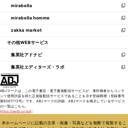
ウ
し
mirabella
く
で
ド
ィ
い
新
開
ウ
ン
ウ
し
mirabella homme
く
で
ド
ィ
い
新
開
ウ
ン
ウ
し
zakka market
く
で
ド
ィ
い
新
開
ウ
ン
ウ
し
その他WEBサービス
く
で
ド
ィ
い
開
ウ
ン
ウ
集英社アドナビ
く
で
ド
ィ
新
開
ウ
ン
し
集英社エディターズ・ラボ
く
で
ド
い
新
開
ウ
ウ
し
く
で
ィ
い
開
ン
ウ
ABJマークは、この電子書店・電子書籍配信サービスが、著作権者からコンテ
く
ド
ィ
ンツ使用許諾を得た正規版配信サービスであることを示す登録商標（登録番号
ウ
ン
第6091713号）です。ABJマークの詳細、ABJマークを掲示しているサービス
で
ド
の一覧はこちら。
開
ウ
https://aebs.or.jp/
新
く
で
し
い
開
本ホームページに記載の文章・画像・写真などを無断で複製するこ
ウ