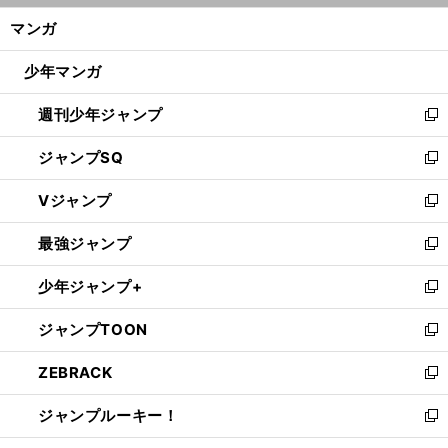
ン
く/
マンガ
ド
閉
ウ
じ
少年マンガ
で
る
開
週刊少年ジャンプ
く
新
し
ジャンプSQ
い
新
ウ
し
Vジャンプ
ィ
い
新
ン
ウ
し
最強ジャンプ
ド
ィ
い
新
ウ
ン
ウ
し
少年ジャンプ+
で
ド
ィ
い
新
開
ウ
ン
ウ
し
ジャンプTOON
く
で
ド
ィ
い
新
開
ウ
ン
ウ
し
ZEBRACK
く
で
ド
ィ
い
新
開
ウ
ン
ウ
し
ジャンプルーキー！
く
で
ド
ィ
い
新
開
ウ
ン
ウ
し