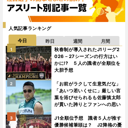
人気記事ランキング
今日
昨日
週間
月間
秋春制が導入されたJ1リーグ2
1
026－27シーズンの行方はい
かに!? ５人の識者が全順位を
大胆予想
「お前がラクして生意気だな」
2
「あいつ若いくせに」厳しい言
葉を浴びせられるも佐藤慎太郎
が貫いた誇りとファンへの思い
J1全順位予想 識者５人が推す
3
優勝候補筆頭は？ J2降格の憂