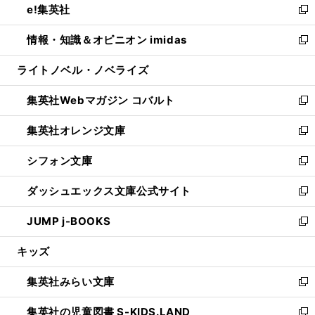
e!集英社
く
で
ド
ィ
い
新
開
ウ
ン
ウ
し
情報・知識＆オピニオン imidas
く
で
ド
ィ
い
新
開
ウ
ン
ウ
し
ライトノベル・ノベライズ
く
で
ド
ィ
い
開
ウ
ン
ウ
集英社Webマガジン コバルト
く
で
ド
ィ
新
開
ウ
ン
し
集英社オレンジ文庫
く
で
ド
い
新
開
ウ
ウ
し
シフォン文庫
く
で
ィ
い
新
開
ン
ウ
し
ダッシュエックス文庫公式サイト
く
ド
ィ
い
新
ウ
ン
ウ
し
JUMP j-BOOKS
で
ド
ィ
い
新
開
ウ
ン
ウ
し
キッズ
く
で
ド
ィ
い
開
ウ
ン
ウ
集英社みらい文庫
く
で
ド
ィ
新
開
ウ
ン
し
集英社の児童図書 S-KIDS.LAND
く
で
ド
い
新