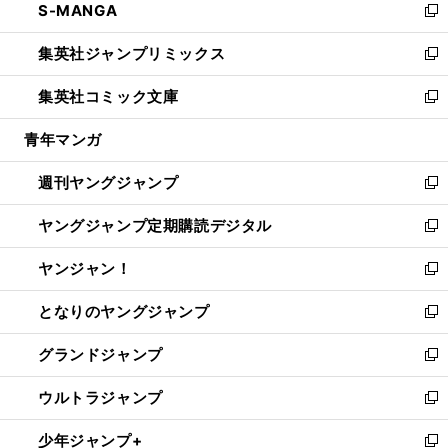
S-MANGA
く
で
ド
ィ
い
新
開
ウ
ン
ウ
し
集英社ジャンプリミックス
く
で
ド
ィ
い
新
開
ウ
ン
ウ
し
集英社コミック文庫
く
で
ド
ィ
い
新
開
ウ
ン
ウ
し
青年マンガ
く
で
ド
ィ
い
開
ウ
ン
ウ
週刊ヤングジャンプ
く
で
ド
ィ
新
開
ウ
ン
し
ヤングジャンプ定期購読デジタル
く
で
ド
い
新
開
ウ
ウ
し
ヤンジャン！
く
で
ィ
い
新
開
ン
ウ
し
となりのヤングジャンプ
く
ド
ィ
い
新
ウ
ン
ウ
し
グランドジャンプ
で
ド
ィ
い
新
開
ウ
ン
ウ
し
ウルトラジャンプ
く
で
ド
ィ
い
新
開
ウ
ン
ウ
し
少年ジャンプ+
く
で
ド
ィ
い
新