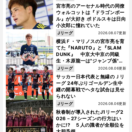
宮市亮のアーセナル時代の同僚
ウォルコットは『ドラゴンボー
ル』が大好き ポドルスキは日向
小次郎に憧れていた
Jリーグ
2026.08.07更新
横浜Ｆ・マリノスの宮市亮を育
てた『NARUTO』と『SLAM
DUNK』 中京大中京の同級
生・木原龍一は"ジャンプ係"だ
った
Jリーグ
2026.08.06更新
サッカー日本代表と無縁のＪリ
ーグ 24年ぶりゴールデン生中
継の開幕戦でヘタな試合は見せ
られない
Jリーグ
2026.08.06更新
秋春制が導入されたJ1リーグ2
026－27シーズンの行方はい
かに!? ５人の識者が全順位を
大胆予想