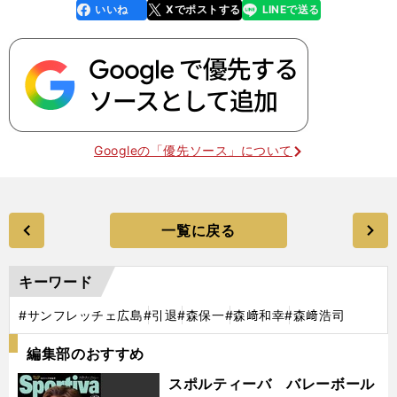
いいね
Xでポストする
LINEで送る
line
faceboo
x
k
Googleの「優先ソース」について
一覧に戻る
キーワード
#サンフレッチェ広島
#引退
#森保一
#森﨑和幸
#森﨑浩司
編集部のおすすめ
スポルティーバ バレーボール