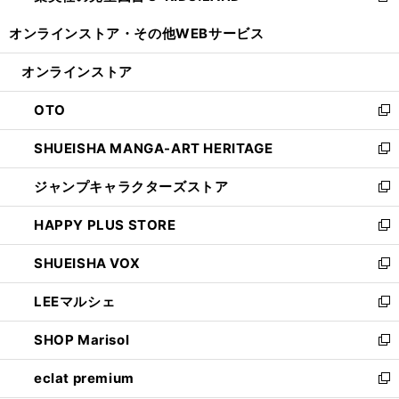
開
ウ
ウ
し
オンラインストア・
その他WEBサービス
く
で
ィ
い
開
ン
ウ
オンラインストア
く
ド
ィ
ウ
ン
OTO
で
ド
新
開
ウ
し
SHUEISHA MANGA-ART HERITAGE
く
で
い
新
開
ウ
し
ジャンプキャラクターズストア
く
ィ
い
新
ン
ウ
し
HAPPY PLUS STORE
ド
ィ
い
新
ウ
ン
ウ
し
SHUEISHA VOX
で
ド
ィ
い
新
開
ウ
ン
ウ
し
LEEマルシェ
く
で
ド
ィ
い
新
開
ウ
ン
ウ
し
SHOP Marisol
く
で
ド
ィ
い
新
開
ウ
ン
ウ
し
eclat premium
く
で
ド
ィ
い
新
開
ウ
ン