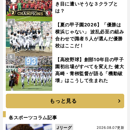
き目に遭いそうな３クラブと
は？
4
【夏の甲子園2026】「優勝は
横浜じゃない」 波乱必至の組み
合わせで識者５人が選んだ優勝
校はここだ！
5
【高校野球】創部10年目の甲子
園初出場がすべてを変えた 健大
高崎・青栁監督が語る「機動破
壊」はこうして生まれた
もっと見る
各スポーツコラム記事
Jリーグ
2026.08.07更新