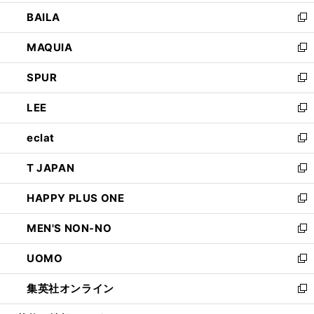
開
ウ
し
BAILA
く
ィ
い
新
ン
ウ
し
MAQUIA
ド
ィ
い
新
ウ
ン
ウ
し
SPUR
で
ド
ィ
い
新
開
ウ
ン
ウ
し
LEE
く
で
ド
ィ
い
新
開
ウ
ン
ウ
し
eclat
く
で
ド
ィ
い
新
開
ウ
ン
ウ
し
T JAPAN
く
で
ド
ィ
い
新
開
ウ
ン
ウ
し
HAPPY PLUS ONE
く
で
ド
ィ
い
新
開
ウ
ン
ウ
し
MEN'S NON-NO
く
で
ド
ィ
い
新
開
ウ
ン
ウ
し
UOMO
く
で
ド
ィ
い
新
開
ウ
ン
ウ
し
集英社オンライン
く
で
ド
ィ
い
新
開
ウ
ン
ウ
し