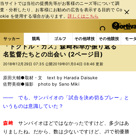
当サイトでは当社の提携先等がお客様のニーズ等について調
査・分析したり、お客様にお勧めの広告を表⽰する⽬的で Co
閉じ
okie を使⽤する場合があります。
詳しくはこちら
る
マイペ
web Sportiva (webスポルティーバ)
検索
メニュ
we
ー
サッカーの記事一覧
Jリーグ他
Jリーグ
「ドク
b
ジ
サッカー
競馬
ゴルフ
その他球技
その他競技
モー
ス
「ドクトル・カズ」森﨑和幸が振り返る
ポ
名監督たちとの出会い (2ページ目)
ル
テ
2018年12月29日 07:35 公開
2019年01月04日 08:46 更新
ィ
ー
原田大輔●取材・文 text by Harada Daisuke
バ
佐野美樹●撮影 photo by Sano Miki
―― でも、サンパイオの「試合を決め切るプレー」と
いうものは意識していた？
森﨑
サンパイオほどではなかったですけど、多少はあ
りましたね。だから、数は少ないですけど、J1で初優勝