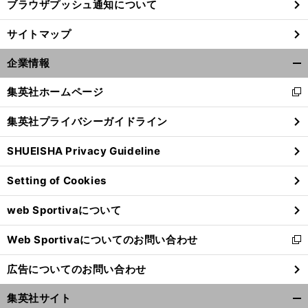
ブラウザプッシュ通知について
前
サイトマップ
へ
企業情報
開
く/
集英社ホームページ
新
閉
し
じ
集英社プライバシーガイドライン
い
る
ウ
SHUEISHA Privacy Guideline
ィ
ン
Setting of Cookies
ド
ウ
web Sportivaについて
で
開
Web Sportivaについてのお問い合わせ
く
新
し
広告についてのお問い合わせ
い
ウ
集英社サイト
ィ
開