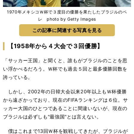
1970年メキシコＷ杯で３度目の優勝を果たしたブラジルのペ
レ photo by Getty Images
この記事に関連する写真を見る
【1958年から４大会で３回優勝】
「サッカー王国」と聞くと、誰もがブラジルのことを思
い浮かべるだろう。Ｗ杯でも過去５回と最多優勝回数を
誇っている。
しかし、2002年の日韓大会以来20年以上もＷ杯優勝
から遠ざかっており、現在のFIFAランキングは６位。サ
ッカー大国のひとつであることに間違いないが、現在の
ブラジルは必ずしも"最強国"とは言えない。
僕はこれまで13回Ｗ杯を観戦してきたが、ブラジルが