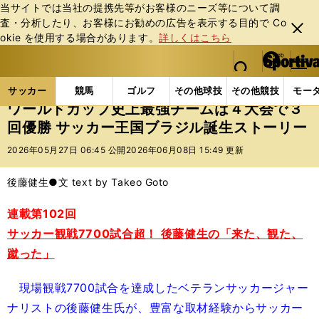
当サイトでは当社の提携先等がお客様のニーズ等について調
査・分析したり、お客様にお勧めの広告を表⽰する⽬的で Co
閉じ
okie を使⽤する場合があります。
詳しくはこちら
る
マイペ
web Sportiva (webスポルティーバ)
検索
メニュ
we
ー
サッカーの記事一覧
海外サッカー
海外サッカー
b
ジ
サッカー
競馬
ゴルフ
その他球技
その他競技
モー
ス
ワールドカップ史上最強チームは４大会で３
ポ
回優勝 サッカー王国ブラジル誕生ストーリー
ル
テ
2026年05月27日 06:45 公開
2026年06月08日 15:49 更新
ィ
ー
後藤健生●文 text by Takeo Goto
バ
連載第102回
サッカー観戦7700試合超！ 後藤健生の「来た、観た、
蹴った」
現場観戦7700試合を達成したベテランサッカージャー
ナリストの後藤健生氏が、豊富な取材経験からサッカー