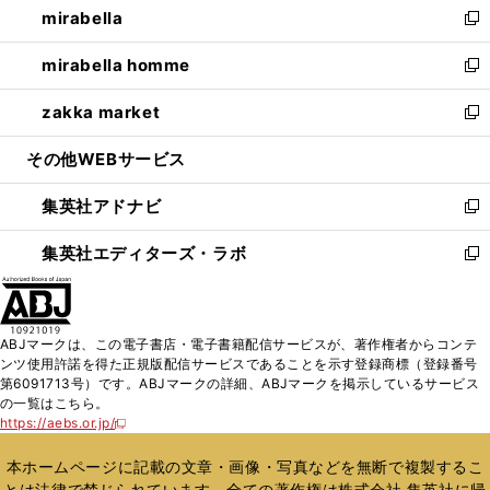
mirabella
く
で
ド
ィ
い
新
開
ウ
ン
ウ
し
mirabella homme
く
で
ド
ィ
い
新
開
ウ
ン
ウ
し
zakka market
く
で
ド
ィ
い
新
開
ウ
ン
ウ
し
その他WEBサービス
く
で
ド
ィ
い
開
ウ
ン
ウ
集英社アドナビ
く
で
ド
ィ
新
開
ウ
ン
し
集英社エディターズ・ラボ
く
で
ド
い
新
開
ウ
ウ
し
く
で
ィ
い
開
ン
ウ
ABJマークは、この電子書店・電子書籍配信サービスが、著作権者からコンテ
く
ド
ィ
ンツ使用許諾を得た正規版配信サービスであることを示す登録商標（登録番号
ウ
ン
第6091713号）です。ABJマークの詳細、ABJマークを掲示しているサービス
で
ド
の一覧はこちら。
開
ウ
https://aebs.or.jp/
新
く
で
し
い
開
本ホームページに記載の文章・画像・写真などを無断で複製するこ
ウ
く
とは法律で禁じられています。全ての著作権は株式会社 集英社に帰