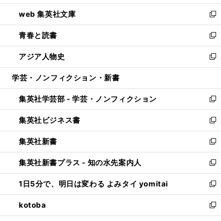
ン
ウ
し
web 集英社文庫
ド
ィ
い
新
ウ
ン
ウ
し
青春と読書
で
ド
ィ
い
新
開
ウ
ン
ウ
し
アジア人物史
く
で
ド
ィ
い
新
開
ウ
ン
ウ
し
学芸・ノンフィクション・新書
く
で
ド
ィ
い
開
ウ
ン
ウ
集英社学芸部 - 学芸・ノンフィクション
く
で
ド
ィ
新
開
ウ
ン
し
集英社ビジネス書
く
で
ド
い
新
開
ウ
ウ
し
集英社新書
く
で
ィ
い
新
開
ン
ウ
し
集英社新書プラス - 知の水先案内人
く
ド
ィ
い
新
ウ
ン
ウ
し
1日5分で、明日は変わる よみタイ yomitai
で
ド
ィ
い
新
開
ウ
ン
ウ
し
kotoba
く
で
ド
ィ
い
新
開
ウ
ン
ウ
し