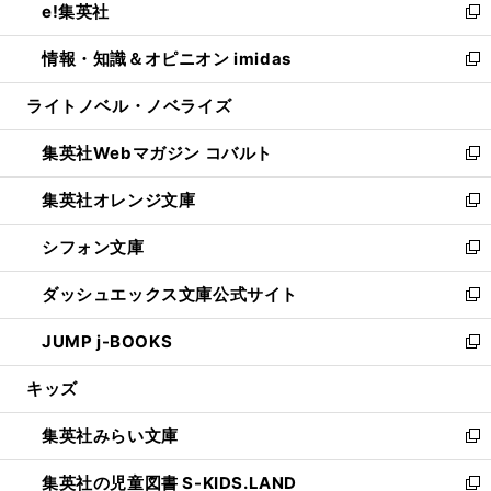
e!集英社
く
で
ド
ィ
い
新
開
ウ
ン
ウ
し
情報・知識＆オピニオン imidas
く
で
ド
ィ
い
新
開
ウ
ン
ウ
し
ライトノベル・ノベライズ
く
で
ド
ィ
い
開
ウ
ン
ウ
集英社Webマガジン コバルト
く
で
ド
ィ
新
開
ウ
ン
し
集英社オレンジ文庫
く
で
ド
い
新
開
ウ
ウ
し
シフォン文庫
く
で
ィ
い
新
開
ン
ウ
し
ダッシュエックス文庫公式サイト
く
ド
ィ
い
新
ウ
ン
ウ
し
JUMP j-BOOKS
で
ド
ィ
い
新
開
ウ
ン
ウ
し
キッズ
く
で
ド
ィ
い
開
ウ
ン
ウ
集英社みらい文庫
く
で
ド
ィ
新
開
ウ
ン
し
集英社の児童図書 S-KIDS.LAND
く
で
ド
い
新