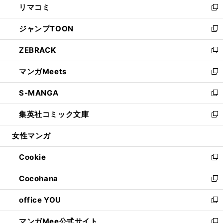
リマコミ
で
ド
ィ
い
新
開
ウ
ン
ウ
し
ジャンプTOON
く
で
ド
ィ
い
新
開
ウ
ン
ウ
し
ZEBRACK
く
で
ド
ィ
い
新
開
ウ
ン
ウ
し
マンガMeets
く
で
ド
ィ
い
新
開
ウ
ン
ウ
し
S-MANGA
く
で
ド
ィ
い
新
開
ウ
ン
ウ
し
集英社コミック文庫
く
で
ド
ィ
い
新
開
ウ
ン
ウ
し
女性マンガ
く
で
ド
ィ
い
開
ウ
ン
ウ
Cookie
く
で
ド
ィ
新
開
ウ
ン
し
Cocohana
く
で
ド
い
新
開
ウ
ウ
し
office YOU
く
で
ィ
い
新
開
ン
ウ
し
マンガMee公式サイト
く
ド
ィ
い