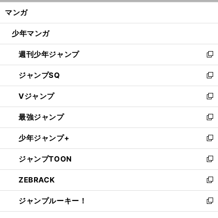
ン
く/
マンガ
ド
閉
ウ
じ
少年マンガ
で
る
開
週刊少年ジャンプ
く
新
し
ジャンプSQ
い
新
ウ
し
Vジャンプ
ィ
い
新
ン
ウ
し
最強ジャンプ
ド
ィ
い
新
ウ
ン
ウ
し
少年ジャンプ+
で
ド
ィ
い
新
開
ウ
ン
ウ
し
ジャンプTOON
く
で
ド
ィ
い
新
開
ウ
ン
ウ
し
ZEBRACK
く
で
ド
ィ
い
新
開
ウ
ン
ウ
し
ジャンプルーキー！
く
で
ド
ィ
い
新
開
ウ
ン
ウ
し