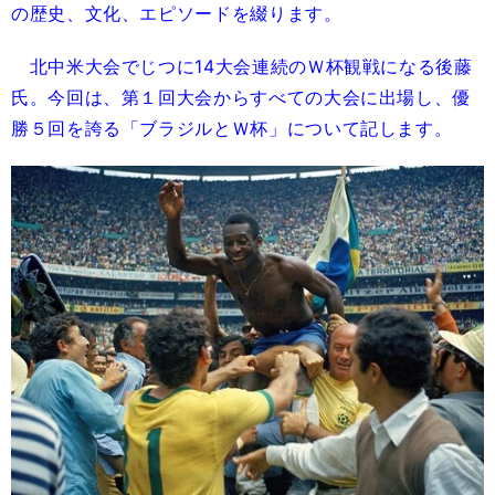
の歴史、文化、エピソードを綴ります。
北中米大会でじつに14大会連続のＷ杯観戦になる後藤
氏。今回は、第１回大会からすべての大会に出場し、優
勝５回を誇る「ブラジルとＷ杯」について記します。