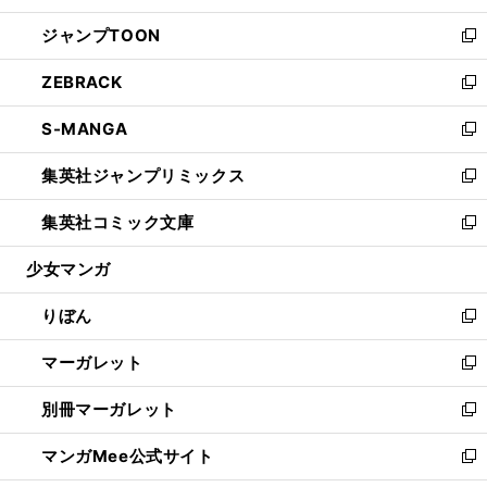
開
ウ
ン
ウ
し
ジャンプTOON
く
で
ド
ィ
い
新
開
ウ
ン
ウ
し
ZEBRACK
く
で
ド
ィ
い
新
開
ウ
ン
ウ
し
S-MANGA
く
で
ド
ィ
い
新
開
ウ
ン
ウ
し
集英社ジャンプリミックス
く
で
ド
ィ
い
新
開
ウ
ン
ウ
し
集英社コミック文庫
く
で
ド
ィ
い
新
開
ウ
ン
ウ
し
少女マンガ
く
で
ド
ィ
い
開
ウ
ン
ウ
りぼん
く
で
ド
ィ
新
開
ウ
ン
し
マーガレット
く
で
ド
い
新
開
ウ
ウ
し
別冊マーガレット
く
で
ィ
い
新
開
ン
ウ
し
マンガMee公式サイト
く
ド
ィ
い
新
ウ
ン
ウ
し