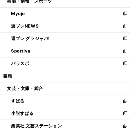
芸能・情報・スポーツ
く
で
ド
ィ
い
開
ウ
ン
ウ
Myojo
く
で
ド
ィ
新
開
ウ
ン
し
週プレNEWS
く
で
ド
い
新
開
ウ
ウ
し
週プレ グラジャパ!
く
で
ィ
い
新
開
ン
ウ
し
Sportiva
く
ド
ィ
い
新
ウ
ン
ウ
し
パラスポ
で
ド
ィ
い
新
開
ウ
ン
ウ
し
書籍
く
で
ド
ィ
い
開
ウ
ン
ウ
文芸・文庫・総合
く
で
ド
ィ
開
ウ
ン
すばる
く
で
ド
新
開
ウ
し
小説すばる
く
で
い
新
開
ウ
し
集英社 文芸ステーション
く
ィ
い
新