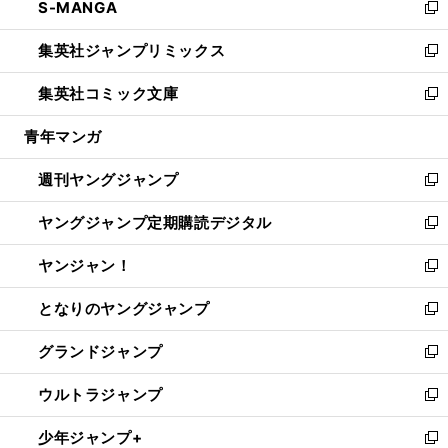
S-MANGA
く
で
ド
ィ
い
新
開
ウ
ン
ウ
し
集英社ジャンプリミックス
く
で
ド
ィ
い
新
開
ウ
ン
ウ
し
集英社コミック文庫
く
で
ド
ィ
い
新
開
ウ
ン
ウ
し
青年マンガ
く
で
ド
ィ
い
開
ウ
ン
ウ
週刊ヤングジャンプ
く
で
ド
ィ
新
開
ウ
ン
し
ヤングジャンプ定期購読デジタル
く
で
ド
い
新
開
ウ
ウ
し
ヤンジャン！
く
で
ィ
い
新
開
ン
ウ
し
となりのヤングジャンプ
く
ド
ィ
い
新
ウ
ン
ウ
し
グランドジャンプ
で
ド
ィ
い
新
開
ウ
ン
ウ
し
ウルトラジャンプ
く
で
ド
ィ
い
新
開
ウ
ン
ウ
し
少年ジャンプ+
く
で
ド
ィ
い
新