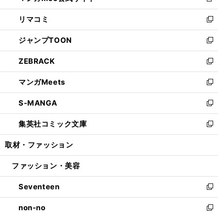
新
ウ
ン
ウ
し
リマコミ
で
ド
ィ
い
新
開
ウ
ン
ウ
し
ジャンプTOON
く
で
ド
ィ
い
新
開
ウ
ン
ウ
し
ZEBRACK
く
で
ド
ィ
い
新
開
ウ
ン
ウ
し
マンガMeets
く
で
ド
ィ
い
新
開
ウ
ン
ウ
し
S-MANGA
く
で
ド
ィ
い
新
開
ウ
ン
ウ
し
集英社コミック文庫
く
で
ド
ィ
い
新
開
ウ
ン
ウ
し
取材・ファッション
く
で
ド
ィ
い
開
ウ
ン
ウ
ファッション・美容
く
で
ド
ィ
開
ウ
ン
Seventeen
く
で
ド
新
開
ウ
し
non-no
く
で
い
新
開