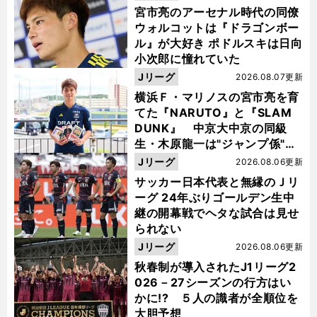
宮市亮のアーセナル時代の同僚
ウォルコットは『ドラゴンボー
ル』が大好き ポドルスキは日向
小次郎に憧れていた
Jリーグ
2026.08.07更新
横浜Ｆ・マリノスの宮市亮を育
てた『NARUTO』と『SLAM
DUNK』 中京大中京の同級
生・木原龍一は"ジャンプ係"だ
った
Jリーグ
2026.08.06更新
サッカー日本代表と無縁のＪリ
ーグ 24年ぶりゴールデン生中
継の開幕戦でヘタな試合は見せ
られない
Jリーグ
2026.08.06更新
秋春制が導入されたJ1リーグ2
026－27シーズンの行方はい
かに!? ５人の識者が全順位を
大胆予想