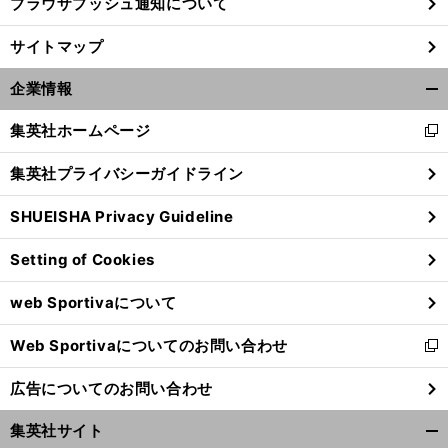
ブラウザプッシュ通知について
サイトマップ
企業情報
開
く/
集英社ホームページ
新
閉
し
じ
集英社プライバシーガイドライン
い
る
ウ
SHUEISHA Privacy Guideline
ィ
ン
Setting of Cookies
ド
ウ
web Sportivaについて
で
開
Web Sportivaについてのお問い合わせ
く
新
し
広告についてのお問い合わせ
い
ウ
集英社サイト
ィ
開