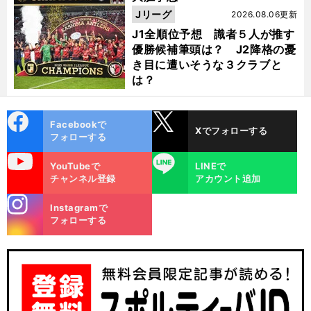
Jリーグ
2026.08.06更新
J1全順位予想 識者５人が推す
優勝候補筆頭は？ J2降格の憂
き目に遭いそうな３クラブと
は？
cebo
X
Facebookで
Xでフォローする
ok
フォローする
uTube
LINE
YouTubeで
LINEで
チャンネル登録
アカウント追加
？
久
？
保建英はワールドカップで活躍できるのか
スペイン人記者が指摘するパフォーマンス低下と来季移籍話
stagra
Instagramで
m
フォローする