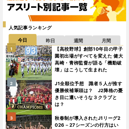
人気記事ランキング
今日
昨日
週間
月間
【高校野球】創部10年目の甲子
1
園初出場がすべてを変えた 健大
高崎・青栁監督が語る「機動破
壊」はこうして生まれた
J1全順位予想 識者５人が推す
2
優勝候補筆頭は？ J2降格の憂
き目に遭いそうな３クラブと
は？
秋春制が導入されたJ1リーグ2
3
026－27シーズンの行方はい