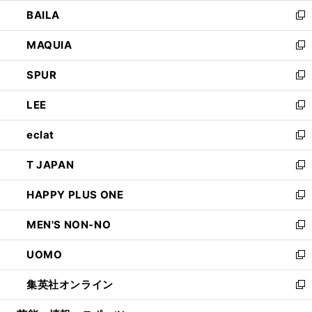
ウ
し
BAILA
く
ィ
い
新
ン
ウ
し
MAQUIA
ド
ィ
い
新
ウ
ン
ウ
し
SPUR
で
ド
ィ
い
新
開
ウ
ン
ウ
し
LEE
く
で
ド
ィ
い
新
開
ウ
ン
ウ
し
eclat
く
で
ド
ィ
い
新
開
ウ
ン
ウ
し
T JAPAN
く
で
ド
ィ
い
新
開
ウ
ン
ウ
し
HAPPY PLUS ONE
く
で
ド
ィ
い
新
開
ウ
ン
ウ
し
MEN'S NON-NO
く
で
ド
ィ
い
新
開
ウ
ン
ウ
し
UOMO
く
で
ド
ィ
い
新
開
ウ
ン
ウ
し
集英社オンライン
く
で
ド
ィ
い
新
開
ウ
ン
ウ
し