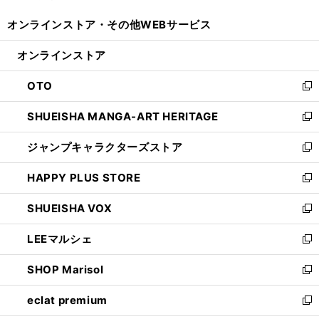
開
ウ
ウ
し
オンラインストア・
その他WEBサービス
く
で
ィ
い
開
ン
ウ
オンラインストア
く
ド
ィ
ウ
ン
OTO
で
ド
新
開
ウ
し
SHUEISHA MANGA-ART HERITAGE
く
で
い
新
開
ウ
し
ジャンプキャラクターズストア
く
ィ
い
新
ン
ウ
し
HAPPY PLUS STORE
ド
ィ
い
新
ウ
ン
ウ
し
SHUEISHA VOX
で
ド
ィ
い
新
開
ウ
ン
ウ
し
LEEマルシェ
く
で
ド
ィ
い
新
開
ウ
ン
ウ
し
SHOP Marisol
く
で
ド
ィ
い
新
開
ウ
ン
ウ
し
eclat premium
く
で
ド
ィ
い
新
開
ウ
ン
ウ
し