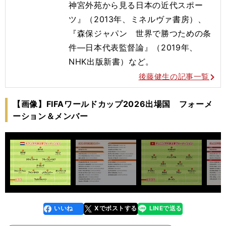
神宮外苑から見る日本の近代スポー
ツ』（2013年、ミネルヴァ書房）、
『森保ジャパン 世界で勝つための条
件―日本代表監督論』（2019年、
NHK出版新書）など。
後藤健生の記事一覧
【画像】FIFAワールドカップ2026出場国 フォーメ
ーション＆メンバー
いいね
Xでポストする
LINEで送る
line
faceboo
x
k