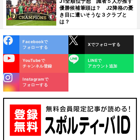
J1全順位予想 識者５人が推す
優勝候補筆頭は？ J2降格の憂
き目に遭いそうな３クラブと
は？
cebo
X
Facebookで
Xでフォローする
ok
フォローする
uTube
LINE
YouTubeで
LINEで
チャンネル登録
アカウント追加
stagra
Instagramで
m
フォローする