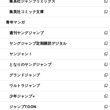
集英社ジャンプリミックス
く
で
ド
ィ
い
新
開
ウ
ン
ウ
し
集英社コミック文庫
く
で
ド
ィ
い
新
開
ウ
ン
ウ
し
青年マンガ
く
で
ド
ィ
い
開
ウ
ン
ウ
週刊ヤングジャンプ
く
で
ド
ィ
新
開
ウ
ン
し
ヤングジャンプ定期購読デジタル
く
で
ド
い
新
開
ウ
ウ
し
ヤンジャン！
く
で
ィ
い
新
開
ン
ウ
し
となりのヤングジャンプ
く
ド
ィ
い
新
ウ
ン
ウ
し
グランドジャンプ
で
ド
ィ
い
新
開
ウ
ン
ウ
し
ウルトラジャンプ
く
で
ド
ィ
い
新
開
ウ
ン
ウ
し
少年ジャンプ+
く
で
ド
ィ
い
新
開
ウ
ン
ウ
し
ジャンプTOON
く
で
ド
ィ
い
新