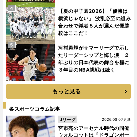
4
【夏の甲子園2026】「優勝は
横浜じゃない」 波乱必至の組み
合わせで識者５人が選んだ優勝
校はここだ！
5
河村勇輝がサマーリーグで示し
たリーダーシップと悔し涙 ２
年ぶりの日本代表の舞台を糧に
３年目のNBA挑戦は続く
もっと見る
各スポーツコラム記事
Jリーグ
2026.08.07更新
宮市亮のアーセナル時代の同僚
ウォルコットは『ドラゴンボー