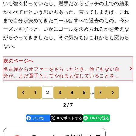
いも強く持っていたし、選手だからピッチの上での結果
がすべてだという思いもあった。言ってしまえば、これ
まで自分が決めてきたゴールはすべて過去のもの。今シ
ーズンもずっと、いかにゴールを決められるかを考えな
がらやってきましたし、その気持ちはこれからも変わら
ない。
次のページへ
名古屋からオファーをもらったとき、他でもない自
分が、まだ選手としてやれると信じていることを、
思い出させてもらったんですよね。ケガを抱えてい
るわけでも、身体が痛いわけでもない。試合に向か
次
1
2
3
4
5
...
7
のページへ
のページへ
うモチベーション
前
2 / 7
いいね
Xでポストする
LINEで送る
line
faceboo
x
k