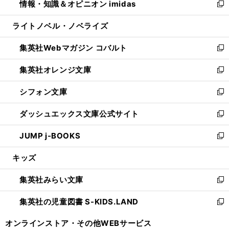
情報・知識＆オピニオン imidas
く
で
ド
ィ
い
新
開
ウ
ン
ウ
し
ライトノベル・ノベライズ
く
で
ド
ィ
い
開
ウ
ン
ウ
集英社Webマガジン コバルト
く
で
ド
ィ
新
開
ウ
ン
し
集英社オレンジ文庫
く
で
ド
い
新
開
ウ
ウ
し
シフォン文庫
く
で
ィ
い
新
開
ン
ウ
し
ダッシュエックス文庫公式サイト
く
ド
ィ
い
新
ウ
ン
ウ
し
JUMP j-BOOKS
で
ド
ィ
い
新
開
ウ
ン
ウ
し
キッズ
く
で
ド
ィ
い
開
ウ
ン
ウ
集英社みらい文庫
く
で
ド
ィ
新
開
ウ
ン
し
集英社の児童図書 S-KIDS.LAND
く
で
ド
い
新
開
ウ
ウ
し
オンラインストア・
その他WEBサービス
く
で
ィ
い