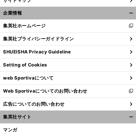
サイトマップ
企業情報
開
く/
集英社ホームページ
新
閉
し
じ
集英社プライバシーガイドライン
い
る
ウ
SHUEISHA Privacy Guideline
ィ
ン
Setting of Cookies
ド
ウ
前
へ
web Sportivaについて
で
開
Web Sportivaについてのお問い合わせ
く
新
し
広告についてのお問い合わせ
い
ウ
集英社サイト
ィ
開
ン
く/
マンガ
ド
閉