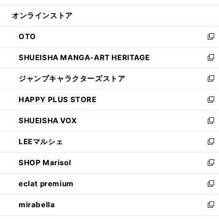
開
ン
ウ
オンラインストア
く
ド
ィ
ウ
ン
OTO
で
ド
新
開
ウ
し
SHUEISHA MANGA-ART HERITAGE
く
で
い
新
開
ウ
し
ジャンプキャラクターズストア
く
ィ
い
新
ン
ウ
し
HAPPY PLUS STORE
ド
ィ
い
新
ウ
ン
ウ
し
SHUEISHA VOX
で
ド
ィ
い
新
開
ウ
ン
ウ
し
LEEマルシェ
く
で
ド
ィ
い
新
開
ウ
ン
ウ
し
SHOP Marisol
く
で
ド
ィ
い
新
開
ウ
ン
ウ
し
eclat premium
く
で
ド
ィ
い
新
開
ウ
ン
ウ
し
mirabella
く
で
ド
ィ
い
新
開
ウ
ン
ウ
し