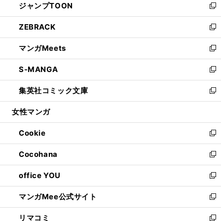
ジャンプTOON
く
で
ド
ィ
い
新
開
ウ
ン
ウ
し
ZEBRACK
く
で
ド
ィ
い
新
開
ウ
ン
ウ
し
マンガMeets
く
で
ド
ィ
い
新
開
ウ
ン
ウ
し
S-MANGA
く
で
ド
ィ
い
新
開
ウ
ン
ウ
し
集英社コミック文庫
く
で
ド
ィ
い
新
開
ウ
ン
ウ
し
女性マンガ
く
で
ド
ィ
い
開
ウ
ン
ウ
Cookie
く
で
ド
ィ
新
開
ウ
ン
し
Cocohana
く
で
ド
い
新
開
ウ
ウ
し
office YOU
く
で
ィ
い
新
開
ン
ウ
し
マンガMee公式サイト
く
ド
ィ
い
新
ウ
ン
ウ
し
リマコミ
で
ド
ィ
い
新