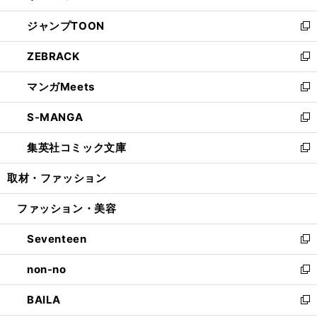
開
ウ
ン
ウ
し
ジャンプTOON
く
で
ド
ィ
い
新
開
ウ
ン
ウ
し
ZEBRACK
く
で
ド
ィ
い
新
開
ウ
ン
ウ
し
マンガMeets
く
で
ド
ィ
い
新
開
ウ
ン
ウ
し
S-MANGA
く
で
ド
ィ
い
新
開
ウ
ン
ウ
し
集英社コミック文庫
く
で
ド
ィ
い
新
開
ウ
ン
ウ
し
取材・ファッション
く
で
ド
ィ
い
開
ウ
ン
ウ
ファッション・美容
く
で
ド
ィ
開
ウ
ン
Seventeen
く
で
ド
新
開
ウ
し
non-no
く
で
い
新
開
ウ
し
BAILA
く
ィ
い
新
ン
ウ