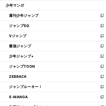
ウ
じ
少年マンガ
で
る
開
週刊少年ジャンプ
く
新
し
ジャンプSQ
い
新
ウ
し
Vジャンプ
ィ
い
新
ン
ウ
し
最強ジャンプ
ド
ィ
い
新
ウ
ン
ウ
し
少年ジャンプ+
で
ド
ィ
い
新
開
ウ
ン
ウ
し
ジャンプTOON
く
で
ド
ィ
い
新
開
ウ
ン
ウ
し
ZEBRACK
く
で
ド
ィ
い
新
開
ウ
ン
ウ
し
ジャンプルーキー！
く
で
ド
ィ
い
新
開
ウ
ン
ウ
し
S-MANGA
く
で
ド
ィ
い
新
開
ウ
ン
ウ
し