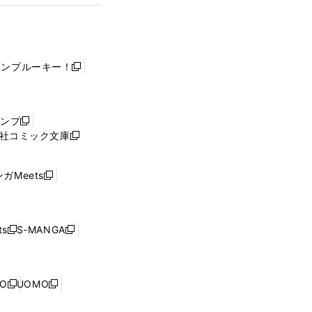
ャンプルーキー！
新
し
い
ウ
ャンプ
新
ィ
社コミック文庫
し
新
ン
い
し
ド
ウ
い
ウ
ガMeets
新
ィ
ウ
で
し
ン
ィ
開
い
ド
ン
く
ウ
ウ
ド
s
S-MANGA
新
新
ィ
で
ウ
し
し
ン
開
で
い
い
ド
く
開
ウ
ウ
ウ
NO
UOMO
く
新
新
ィ
ィ
で
し
し
ン
ン
開