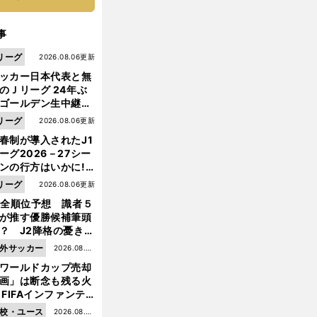
事
リーグ
2026.08.06更新
ッカー日本代表と無
のＪリーグ 24年ぶ
ゴールデン生中継の
幕戦でヘタな試合は
リーグ
2026.08.06更新
せられない
春制が導入されたJ1
ーグ2026－27シー
ンの行方はいかに!?
５人の識者が全順位
リーグ
2026.08.06更新
大胆予想
1全順位予想 識者５
前
が推す優勝候補筆頭
へ
？ J2降格の憂き目
遭いそうな３クラブ
外サッカー
2026.08.05
は？
ワールドカップ売却
更新
画」は断念も残る火
 FIFAインファンテ
ーノ会長体制に何が
校・ユース
2026.08.05