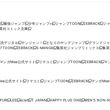
プ
最強ジャンプ
少年ジャンプ+
ジャンプTOON
ZEBRACK
ジ
新
新
新
新
新
英社コミック文庫
し
新
し
し
し
し
い
い
し
い
い
い
ウ
ウ
い
ウ
ウ
ウ
購読デジタル
ヤンジャン！
となりのヤングジャンプ
グランドジ
新
新
新
ィ
ィ
ウ
ィ
ィ
ィ
プTOON
ZEBRACK
S-MANGA
集英社ジャンプリミックス
集英
新
し
新
し
新
し
新
ン
ン
ィ
ン
ン
ン
し
い
し
い
し
い
し
ド
ド
ン
ド
ド
ド
い
ウ
い
ウ
い
ウ
い
ウ
ウ
ド
ウ
ウ
ウ
マンガMee公式サイト
リマコミ
ジャンプTOON
ZEBRACK
マン
新
新
新
新
ウ
ィ
ウ
ィ
ウ
ィ
ウ
で
で
ウ
で
で
で
し
し
し
し
し
ィ
ン
ィ
ン
ィ
ン
ィ
開
開
で
開
開
開
い
い
い
い
い
ン
ド
ン
ド
ン
ド
ン
く
く
開
く
く
く
ウ
ウ
ウ
ウ
ウ
ド
ウ
ド
ウ
ド
ウ
ド
ee公式サイト
リマコミ
ジャンプTOON
ZEBRACK
マンガMeet
く
新
新
新
新
ィ
ィ
ィ
ィ
ィ
ウ
で
ウ
で
ウ
で
ウ
し
し
し
し
ン
ン
ン
ン
ン
で
開
で
開
で
開
で
い
い
い
い
ド
ド
ド
ド
ド
開
く
開
く
開
く
開
ウ
ウ
ウ
ウ
ウ
ウ
ウ
ウ
ウ
PUR
LEE
eclat
T JAPAN
HAPPY PLUS ONE
MEN'S NON-
く
く
く
く
新
新
新
新
新
ィ
ィ
ィ
ィ
で
で
で
で
で
し
し
し
し
し
ン
ン
ン
ン
開
開
開
開
開