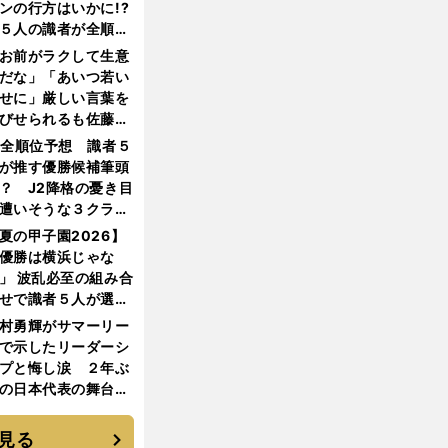
ンの行方はいかに!?
５人の識者が全順位
大胆予想
お前がラクして生意
だな」「あいつ若い
せに」厳しい言葉を
びせられるも佐藤慎
郎が貫いた誇りとフ
1全順位予想 識者５
ンへの思い
が推す優勝候補筆頭
？ J2降格の憂き目
遭いそうな３クラブ
は？
夏の甲子園2026】
優勝は横浜じゃな
」 波乱必至の組み合
せで識者５人が選ん
優勝校はここだ！
村勇輝がサマーリー
で示したリーダーシ
プと悔し涙 ２年ぶ
の日本代表の舞台を
に３年目のNBA挑戦
続く
見る