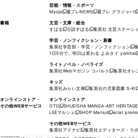
い
し
い
い
い
ド
ン
ド
ド
芸能・情報・スポーツ
く
開
く
開
ウ
い
ウ
ウ
ウ
ウ
ド
ウ
ウ
Myojo
週プレNEWS
週プレ グラジャパ!
く
く
新
新
新
ィ
ウ
ィ
ィ
ィ
で
ウ
で
で
し
し
ン
ィ
ン
ン
ン
書籍
文芸・文庫・総合
開
で
開
開
い
い
ド
ン
ド
ド
ド
すばる
小説すばる
集英社 文芸ステーシ
く
開
く
く
新
新
ウ
ウ
ウ
ド
ウ
ウ
ウ
く
し
し
ィ
ィ
学芸・ノンフィクション・新書
で
ウ
で
で
で
い
い
ン
ン
集英社学芸部 - 学芸・ノンフィクション
開
で
開
開
開
新
ウ
ウ
ド
ド
1日5分で、明日は変わる よみタイ yomitai
く
開
く
く
く
し
新
ィ
ィ
ウ
ウ
く
い
ン
ン
ライトノベル・ノベライズ
で
で
ウ
ド
ド
集英社Webマガジン コバルト
集英社オレ
開
開
新
ィ
ウ
ウ
く
く
し
ン
キッズ
で
で
い
ド
集英社みらい文庫
集英社の児童図書 S-KID
開
開
新
ウ
ウ
く
く
し
ィ
オンラインストア・
オンラインストア
で
い
ン
その他WEBサービス
OTO
SHUEISHA MANGA-ART HERITAGE
開
新
ウ
ド
LEEマルシェ
SHOP Marisol
eclat prem
く
し
新
新
ィ
ウ
い
し
し
ン
その他WEBサービス
で
ウ
い
い
ド
集英社アドナビ
集英社エディターズ・ラ
開
新
ィ
ウ
ウ
ウ
く
し