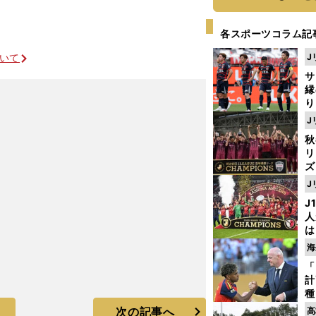
各スポーツコラム記
ついて
J
サ
縁
り
開
J
見
秋
リ
ズ
J
を
J
人
は
に
海
と
「
計
種
ィ
次の記事へ
高