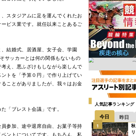
、スタジアムに足を運んでくれたお
サービス業です。就任以来ことあるご
、結婚式、居酒屋、女子会、学園
およそサッカーとは何の関係もないもの
で考え、悪ふざけもしながら楽しんで
ベントを「予算０円」で作り上げてい
けることがありましたが、我々はお金
人気記事ランキング
た「ブレスト会議」です。
今日
昨日
員参加、途中退席自由、お菓子等持
秋
1
リ
イベントについてです。もちろん、私