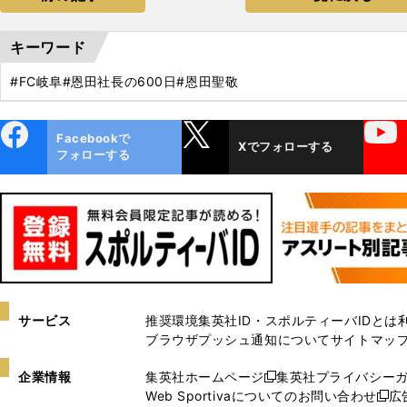
キーワード
#FC岐阜
#恩田社長の600日
#恩田聖敬
ebo
X
YouTube
Facebookで
Xでフォローする
ok
フォローする
サービス
推奨環境
集英社ID・スポルティーバIDとは
ブラウザプッシュ通知について
サイトマッ
企業情報
集英社ホームページ
集英社プライバシー
新
Web Sportivaについてのお問い合わせ
広
し
新