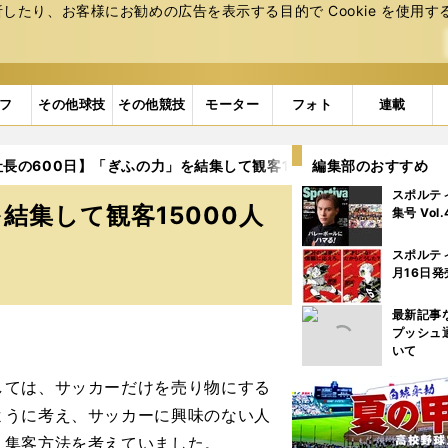
たり、お客様にお勧めの広告を表⽰する⽬的で Cookie を使⽤す
フ
その他球技
その他競技
モーター
フォト
連載
長の600日】「ぎふの力」を結集して観客15000人達成
編集部のおすすめ
3ペー
スポルテ
結集して観客15000人
集号 Vol
スポルテ
月16日発
最新記事
プッシュ
いて
ては、サッカーだけを売り物にする
ように考え、サッカーに興味のない人
く集客方法を考えていました。