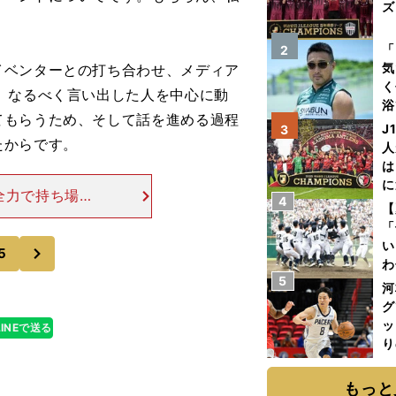
ズ
を
「
2
気
ベンターとの打ち合わせ、メディア
く
、なるべく言い出した人を中心に動
浴
てもらうため、そして話を進める過程
太
J
3
ァ
たからです。
人
は
に
全力で持ち場を
4
と
【
で、それを変え
「
色々やってきた
次
い
5
わ
5
だ
河
グ
ッ
LINEで送る
り
糧
は
もっと