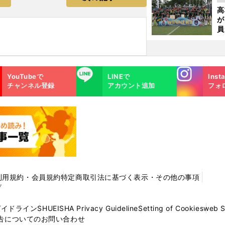
起
高
が
員
み
Instagra
LINE
YouTubeで
LINEで
Inst
m
チャンネル登録
アカウント追加
フォ
利用規約・会員規約
特定商取引法に基づく表示・その他の事項
プ
ガイドライン
SHUEISHA Privacy Guideline
Setting of Cookies
web 
告についてのお問い合わせ