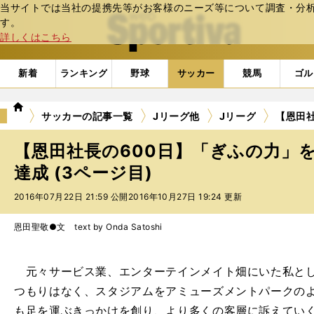
当サイトでは当社の提携先等がお客様のニーズ等について調査・分析し
web Sportiva (webスポルティーバ)
す。
詳しくはこちら
新着
ランキング
野球
サッカー
競馬
ゴル
we
サッカーの記事一覧
Jリーグ他
Jリーグ
【恩田社
b
ス
【恩田社長の600日】「ぎふの力」を
ポ
ル
達成 (3ページ目)
テ
2016年07月22日 21:59 公開
2016年10月27日 19:24 更新
ィ
ー
バ
恩田聖敬●文 text by Onda Satoshi
元々サービス業、エンターテインメイト畑にいた私とし
つもりはなく、スタジアムをアミューズメントパークの
も足を運ぶきっかけを創り、より多くの客層に訴えてい