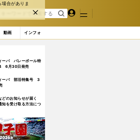
る場合がありま
マイペ
閉じ
検索
メニュ
ー
る
す
ジ
る
動画
インフォ
ジ目
ィーバ バレーボール特
.4 6月30日発売
ィーバ 部活特集号 3
売
などのお知らせが届く
通知を受け取る方法につ