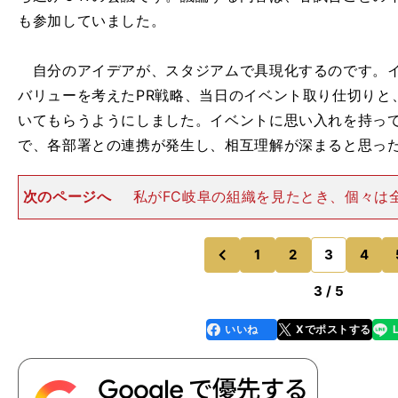
も参加していました。
自分のアイデアが、スタジアムで具現化するのです。イ
バリューを考えたPR戦略、当日のイベント取り仕切りと
いてもらうようにしました。イベントに思い入れを持っ
で、各部署との連携が発生し、相互理解が深まると思っ
次のページへ
私がFC岐阜の組織を見たとき、個々は
守っているのに、いわゆる組織の横串は皆無という状況
るきっかけとなることも期待していました。 とにかく
我々ですが、イベントを
1
2
3
4
のページへ
のページへ
前
3 / 5
いいね
Xでポストする
line
faceboo
x
k