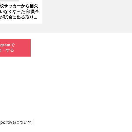
きているのか
校サッカーから補欠
更新
いなくなった 部員全
が試合に出る取り組
が進んでいる
agramで
ローする
Sportivaについて