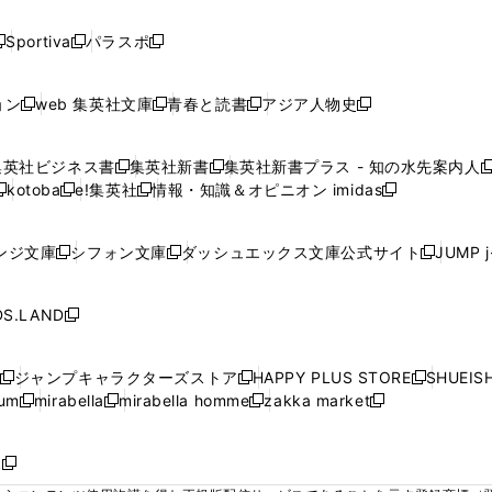
い
い
い
い
い
ド
ド
ド
ド
く
く
く
く
く
ウ
ウ
ウ
ウ
ウ
ウ
ウ
ウ
ウ
Sportiva
パラスポ
新
新
ィ
ィ
ィ
ィ
ィ
で
で
で
で
し
し
し
ン
ン
ン
ン
ン
開
開
開
開
い
い
い
ド
ド
ド
ド
ド
ョン
web 集英社文庫
青春と読書
アジア人物史
く
く
く
く
新
新
新
新
ウ
ウ
ウ
ウ
ウ
ウ
ウ
ウ
し
し
し
し
ィ
ィ
ィ
で
で
で
で
で
い
い
い
い
ン
ン
ン
集英社ビジネス書
集英社新書
集英社新書プラス - 知の水先案内人
開
開
開
開
開
新
新
新
ウ
ウ
ウ
ウ
ド
ド
ド
kotoba
e!集英社
情報・知識＆オピニオン imidas
く
く
く
く
く
新
し
新
し
新
ィ
ィ
ィ
ィ
ウ
ウ
ウ
し
し
い
し
い
し
ン
ン
ン
ン
で
で
で
い
い
ウ
い
ウ
い
ド
ド
ド
ド
ンジ文庫
シフォン文庫
ダッシュエックス文庫公式サイト
JUMP 
開
開
開
新
新
新
ウ
ウ
ィ
ウ
ィ
ウ
ウ
ウ
ウ
ウ
く
く
く
し
し
し
ィ
ィ
ン
ィ
ン
ィ
で
で
で
で
い
い
い
ン
ン
ド
ン
ド
ン
S.LAND
開
開
開
開
新
ウ
ウ
ウ
ド
ド
ウ
ド
ウ
ド
く
く
く
く
し
ィ
ィ
ィ
ウ
ウ
で
ウ
で
ウ
い
ン
ン
ン
ジャンプキャラクターズストア
HAPPY PLUS STORE
SHUEIS
で
で
開
で
開
で
新
新
新
ウ
ド
ド
ド
ium
mirabella
mirabella homme
zakka market
開
開
く
開
く
開
し
新
新
新
し
新
し
ィ
ウ
ウ
ウ
く
く
く
く
い
し
し
い
し
し
い
ン
で
で
で
ウ
い
い
ウ
い
い
ウ
ド
ボ
開
開
開
新
ィ
ウ
ウ
ィ
ウ
ウ
ィ
ウ
く
く
く
し