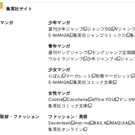
い
し
集英社サイト
ウ
い
ィ
ウ
マンガ
少年マンガ
ン
ィ
週刊少年ジャンプ
ジャンプSQ
Vジャン
ド
ン
新
新
S-MANGA
集英社ジャンプリミックス
集
ウ
ド
新
し
し
新
で
ウ
し
い
い
し
青年マンガ
開
で
い
ウ
ウ
い
週刊ヤングジャンプ
ヤングジャンプ定期
新
く
開
ウ
ィ
ィ
ウ
ウルトラジャンプ
少年ジャンプ+
ジャン
新
し
新
く
ィ
ン
ン
ィ
し
い
し
ン
ド
ド
ン
少女マンガ
い
ウ
い
ド
ウ
ウ
ド
りぼん
マーガレット
別冊マーガレット
新
新
新
ウ
ィ
ウ
ウ
で
で
ウ
S-MANGA
集英社コミック文庫
し
新
し
新
ィ
ン
ィ
で
開
開
で
い
し
い
し
ン
ド
ン
女性マンガ
開
く
く
開
ウ
い
ウ
い
ド
ウ
ド
Cookie
Cocohana
office YOU
マンガM
く
く
新
新
新
ィ
ウ
ィ
ウ
ウ
で
ウ
集英社コミック文庫
し
新
し
し
ン
ィ
ン
ィ
で
開
で
い
し
い
い
ド
ン
ド
ン
取材・ファッション
ファッション・美容
開
く
開
ウ
い
ウ
ウ
ウ
ド
ウ
ド
Seventeen
non-no
BAILA
MAQUIA
S
く
く
新
新
新
新
ィ
ウ
ィ
ィ
で
ウ
で
ウ
集英社オンライン
し
新
し
し
し
ン
ィ
ン
ン
開
で
開
で