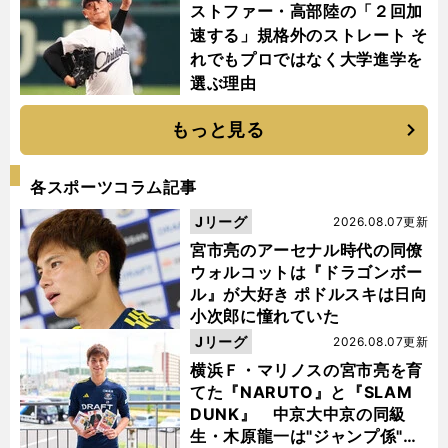
ストファー・高部陸の「２回加
速する」規格外のストレート そ
れでもプロではなく大学進学を
選ぶ理由
もっと見る
各スポーツコラム記事
Jリーグ
2026.08.07更新
宮市亮のアーセナル時代の同僚
ウォルコットは『ドラゴンボー
ル』が大好き ポドルスキは日向
小次郎に憧れていた
Jリーグ
2026.08.07更新
横浜Ｆ・マリノスの宮市亮を育
てた『NARUTO』と『SLAM
DUNK』 中京大中京の同級
生・木原龍一は"ジャンプ係"だ