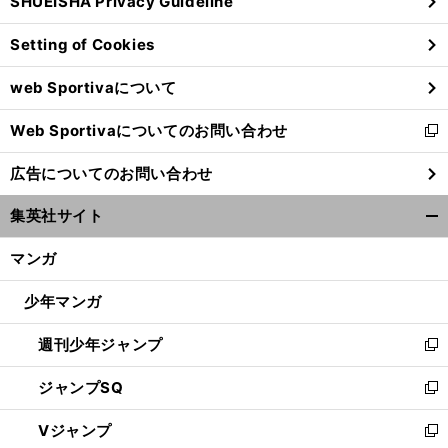
SHUEISHA Privacy Guideline
ィ
ン
Setting of Cookies
ド
ウ
web Sportivaについて
で
開
Web Sportivaについてのお問い合わせ
く
新
し
広告についてのお問い合わせ
い
ウ
集英社サイト
ィ
開
ン
く/
マンガ
ド
閉
ウ
じ
少年マンガ
で
る
開
週刊少年ジャンプ
く
新
し
ジャンプSQ
い
新
ウ
し
Vジャンプ
ィ
い
新