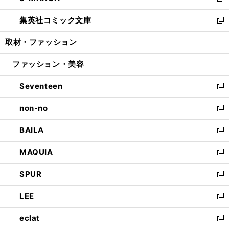
新
開
ウ
ン
ウ
し
集英社コミック文庫
く
で
ド
ィ
い
新
開
ウ
ン
ウ
し
取材・ファッション
く
で
ド
ィ
い
開
ウ
ン
ウ
ファッション・美容
く
で
ド
ィ
開
ウ
ン
Seventeen
く
で
ド
新
開
ウ
し
non-no
く
で
い
新
開
ウ
し
BAILA
く
ィ
い
新
ン
ウ
し
MAQUIA
ド
ィ
い
新
ウ
ン
ウ
し
SPUR
で
ド
ィ
い
新
開
ウ
ン
ウ
し
LEE
く
で
ド
ィ
い
新
開
ウ
ン
ウ
し
eclat
く
で
ド
ィ
い
新
開