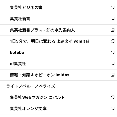
開
ウ
ン
し
集英社ビジネス書
く
で
ド
い
新
開
ウ
ウ
し
集英社新書
く
で
ィ
い
新
開
ン
ウ
し
集英社新書プラス - 知の水先案内人
く
ド
ィ
い
新
ウ
ン
ウ
し
1日5分で、明日は変わる よみタイ yomitai
で
ド
ィ
い
新
開
ウ
ン
ウ
し
kotoba
く
で
ド
ィ
い
新
開
ウ
ン
ウ
し
e!集英社
く
で
ド
ィ
い
新
開
ウ
ン
ウ
し
情報・知識＆オピニオン imidas
く
で
ド
ィ
い
新
開
ウ
ン
ウ
し
ライトノベル・ノベライズ
く
で
ド
ィ
い
開
ウ
ン
ウ
集英社Webマガジン コバルト
く
で
ド
ィ
新
開
ウ
ン
し
集英社オレンジ文庫
く
で
ド
い
新
開
ウ
ウ
し