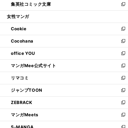
集英社コミック文庫
く
で
ド
ィ
い
新
開
ウ
ン
ウ
し
女性マンガ
く
で
ド
ィ
い
開
ウ
ン
ウ
Cookie
く
で
ド
ィ
新
開
ウ
ン
し
Cocohana
く
で
ド
い
新
開
ウ
ウ
し
office YOU
く
で
ィ
い
新
開
ン
ウ
し
マンガMee公式サイト
く
ド
ィ
い
新
ウ
ン
ウ
し
リマコミ
で
ド
ィ
い
新
開
ウ
ン
ウ
し
ジャンプTOON
く
で
ド
ィ
い
新
開
ウ
ン
ウ
し
ZEBRACK
く
で
ド
ィ
い
新
開
ウ
ン
ウ
し
マンガMeets
く
で
ド
ィ
い
新
開
ウ
ン
ウ
し
S-MANGA
く
で
ド
ィ
い