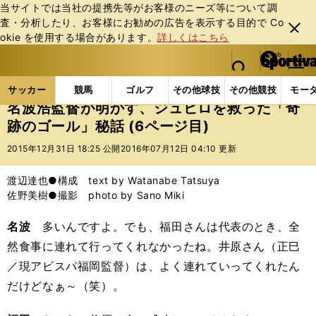
当サイトでは当社の提携先等がお客様のニーズ等について調
査・分析したり、お客様にお勧めの広告を表⽰する⽬的で Co
閉じ
okie を使⽤する場合があります。
詳しくはこちら
る
マイペ
web Sportiva (webスポルティーバ)
検索
メニュ
we
ー
サッカーの記事一覧
Jリーグ他
Jリーグ
名波浩
b
ジ
サッカー
競馬
ゴルフ
その他球技
その他競技
モー
ス
名波浩監督が明かす、ジュビロを救った「奇
ポ
跡のゴール」秘話 (6ページ目)
ル
テ
2015年12月31日 18:25 公開
2016年07月12日 04:10 更新
ィ
ー
渡辺達也●構成 text by Watanabe Tatsuya
バ
佐野美樹●撮影 photo by Sano Miki
名波
多いんですよ。でも、福田さんは代表のとき、全
然食事に連れて行ってくれなかったね。井原さん（正巳
／現アビスパ福岡監督）は、よく連れていってくれたん
だけどなぁ～（笑）。