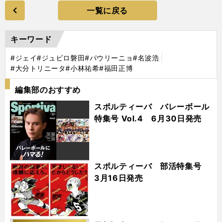
一覧に戻る
キーワード
#ジェイ
#ジュビロ磐田
#パウリーニョ
#名波浩
#大分トリニータ
#小林祐希
#福田正博
編集部のおすすめ
スポルティーバ バレーボール
特集号 Vol.4 6月30日発売
スポルティーバ 部活特集号
3月16日発売