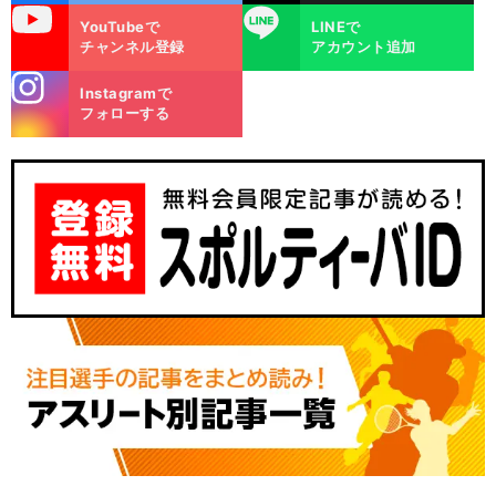
uTube
LINE
YouTubeで
LINEで
チャンネル登録
アカウント追加
stagra
Instagramで
m
フォローする