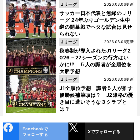
った
Jリーグ
2026.08.06更新
サッカー日本代表と無縁のＪリ
ーグ 24年ぶりゴールデン生中
継の開幕戦でヘタな試合は見せ
られない
Jリーグ
2026.08.06更新
秋春制が導入されたJ1リーグ2
026－27シーズンの行方はい
かに!? ５人の識者が全順位を
大胆予想
Jリーグ
2026.08.06更新
J1全順位予想 識者５人が推す
優勝候補筆頭は？ J2降格の憂
き目に遭いそうな３クラブと
は？
cebo
X
Facebookで
Xでフォローする
ok
フォローする