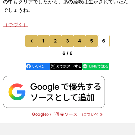
の中もクリアでしたから、あの経験は生かされていたん
でしょうね。
（つづく）
1
2
3
4
5
6
のページへ
前
6 / 6
いいね
Xでポストする
LINEで送る
line
faceboo
x
k
Googleの「優先ソース」について