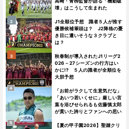
高崎・青栁監督が語る「機動破
壊」はこうして生まれた
J1全順位予想 識者５人が推す
2
優勝候補筆頭は？ J2降格の憂
き目に遭いそうな３クラブと
は？
秋春制が導入されたJ1リーグ2
3
026－27シーズンの行方はい
かに!? ５人の識者が全順位を
大胆予想
4
「お前がラクして生意気だな」
「あいつ若いくせに」厳しい言
葉を浴びせられるも佐藤慎太郎
が貫いた誇りとファンへの思い
5
【夏の甲子園2026】聖隷クリ