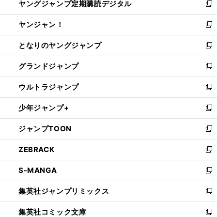
ヤングジャンプ定期購読デジタル
く
で
ド
い
新
開
ウ
ウ
し
ヤンジャン！
く
で
ィ
い
新
開
ン
ウ
し
となりのヤングジャンプ
く
ド
ィ
い
新
ウ
ン
ウ
し
グランドジャンプ
で
ド
ィ
い
新
開
ウ
ン
ウ
し
ウルトラジャンプ
く
で
ド
ィ
い
新
開
ウ
ン
ウ
し
少年ジャンプ+
く
で
ド
ィ
い
新
開
ウ
ン
ウ
し
ジャンプTOON
く
で
ド
ィ
い
新
開
ウ
ン
ウ
し
ZEBRACK
く
で
ド
ィ
い
新
開
ウ
ン
ウ
し
S-MANGA
く
で
ド
ィ
い
新
開
ウ
ン
ウ
し
集英社ジャンプリミックス
く
で
ド
ィ
い
新
開
ウ
ン
ウ
し
集英社コミック文庫
く
で
ド
ィ
い
新