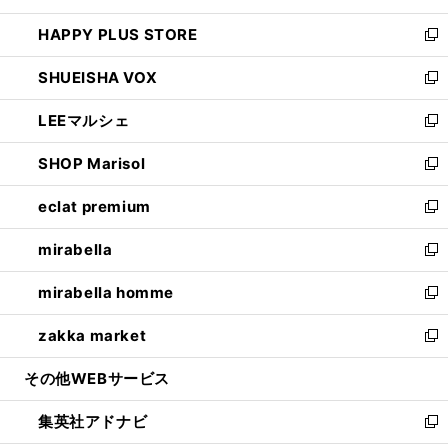
ン
ウ
し
HAPPY PLUS STORE
ド
ィ
い
新
ウ
ン
ウ
し
SHUEISHA VOX
で
ド
ィ
い
新
開
ウ
ン
ウ
し
LEEマルシェ
く
で
ド
ィ
い
新
開
ウ
ン
ウ
し
SHOP Marisol
く
で
ド
ィ
い
新
開
ウ
ン
ウ
し
eclat premium
く
で
ド
ィ
い
新
開
ウ
ン
ウ
し
mirabella
く
で
ド
ィ
い
新
開
ウ
ン
ウ
し
mirabella homme
く
で
ド
ィ
い
新
開
ウ
ン
ウ
し
zakka market
く
で
ド
ィ
い
新
開
ウ
ン
ウ
し
その他WEBサービス
く
で
ド
ィ
い
開
ウ
ン
ウ
集英社アドナビ
く
で
ド
ィ
新
開
ウ
ン
し