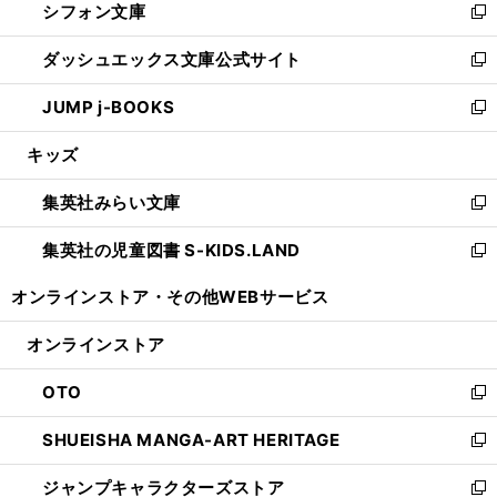
シフォン文庫
く
で
ィ
い
新
開
ン
ウ
し
ダッシュエックス文庫公式サイト
く
ド
ィ
い
新
ウ
ン
ウ
し
JUMP j-BOOKS
で
ド
ィ
い
新
開
ウ
ン
ウ
し
キッズ
く
で
ド
ィ
い
開
ウ
ン
ウ
集英社みらい文庫
く
で
ド
ィ
新
開
ウ
ン
し
集英社の児童図書 S-KIDS.LAND
く
で
ド
い
新
開
ウ
ウ
し
オンラインストア・
その他WEBサービス
く
で
ィ
い
開
ン
ウ
オンラインストア
く
ド
ィ
ウ
ン
OTO
で
ド
新
開
ウ
し
SHUEISHA MANGA-ART HERITAGE
く
で
い
新
開
ウ
し
ジャンプキャラクターズストア
く
ィ
い
新