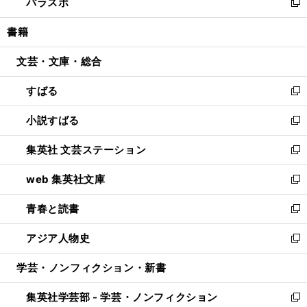
パラスポ
で
ド
ィ
い
新
開
ウ
ン
ウ
し
書籍
く
で
ド
ィ
い
開
ウ
ン
ウ
文芸・文庫・総合
く
で
ド
ィ
開
ウ
ン
すばる
く
で
ド
新
開
ウ
し
小説すばる
く
で
い
新
開
ウ
し
集英社 文芸ステーション
く
ィ
い
新
ン
ウ
し
web 集英社文庫
ド
ィ
い
新
ウ
ン
ウ
し
青春と読書
で
ド
ィ
い
新
開
ウ
ン
ウ
し
アジア人物史
く
で
ド
ィ
い
新
開
ウ
ン
ウ
し
学芸・ノンフィクション・新書
く
で
ド
ィ
い
開
ウ
ン
ウ
集英社学芸部 - 学芸・ノンフィクション
く
で
ド
ィ
新