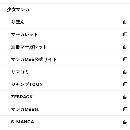
開
ウ
ン
ウ
し
少女マンガ
く
で
ド
ィ
い
開
ウ
ン
ウ
りぼん
く
で
ド
ィ
新
開
ウ
ン
し
マーガレット
く
で
ド
い
新
開
ウ
ウ
し
別冊マーガレット
く
で
ィ
い
新
開
ン
ウ
し
マンガMee公式サイト
く
ド
ィ
い
新
ウ
ン
ウ
し
リマコミ
で
ド
ィ
い
新
開
ウ
ン
ウ
し
ジャンプTOON
く
で
ド
ィ
い
新
開
ウ
ン
ウ
し
ZEBRACK
く
で
ド
ィ
い
新
開
ウ
ン
ウ
し
マンガMeets
く
で
ド
ィ
い
新
開
ウ
ン
ウ
し
S-MANGA
く
で
ド
ィ
い
新
開
ウ
ン
ウ
し