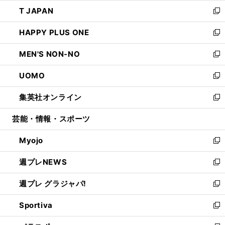
ウ
ン
ウ
し
T JAPAN
く
で
ド
ィ
い
新
開
ウ
ン
ウ
し
HAPPY PLUS ONE
く
で
ド
ィ
い
新
開
ウ
ン
ウ
し
MEN'S NON-NO
く
で
ド
ィ
い
新
開
ウ
ン
ウ
し
UOMO
く
で
ド
ィ
い
新
開
ウ
ン
ウ
し
集英社オンライン
く
で
ド
ィ
い
新
開
ウ
ン
ウ
し
芸能・情報・スポーツ
く
で
ド
ィ
い
開
ウ
ン
ウ
Myojo
く
で
ド
ィ
新
開
ウ
ン
し
週プレNEWS
く
で
ド
い
新
開
ウ
ウ
し
週プレ グラジャパ!
く
で
ィ
い
新
開
ン
ウ
し
Sportiva
く
ド
ィ
い
新
ウ
ン
ウ
し