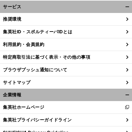
サービス
開
く/
推奨環境
閉
じ
集英社ID・スポルティーバIDとは
る
利用規約・会員規約
特定商取引法に基づく表示・その他の事項
ブラウザプッシュ通知について
サイトマップ
企業情報
開
く/
集英社ホームページ
新
閉
し
じ
集英社プライバシーガイドライン
い
る
ウ