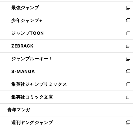
ン
ウ
し
最強ジャンプ
ド
ィ
い
新
ウ
ン
ウ
し
少年ジャンプ+
で
ド
ィ
い
新
開
ウ
ン
ウ
し
ジャンプTOON
く
で
ド
ィ
い
新
開
ウ
ン
ウ
し
ZEBRACK
く
で
ド
ィ
い
新
開
ウ
ン
ウ
し
ジャンプルーキー！
く
で
ド
ィ
い
新
開
ウ
ン
ウ
し
S-MANGA
く
で
ド
ィ
い
新
開
ウ
ン
ウ
し
集英社ジャンプリミックス
く
で
ド
ィ
い
新
開
ウ
ン
ウ
し
集英社コミック文庫
く
で
ド
ィ
い
新
開
ウ
ン
ウ
し
青年マンガ
く
で
ド
ィ
い
開
ウ
ン
ウ
週刊ヤングジャンプ
く
で
ド
ィ
新
開
ウ
ン
し