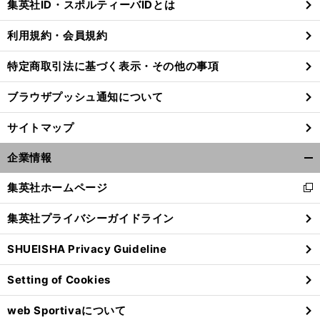
集英社ID・スポルティーバIDとは
る
利用規約・会員規約
特定商取引法に基づく表示・その他の事項
前
へ
ブラウザプッシュ通知について
サイトマップ
企業情報
開
く/
集英社ホームページ
新
閉
し
じ
集英社プライバシーガイドライン
い
る
ウ
SHUEISHA Privacy Guideline
ィ
ン
Setting of Cookies
ド
ウ
web Sportivaについて
で