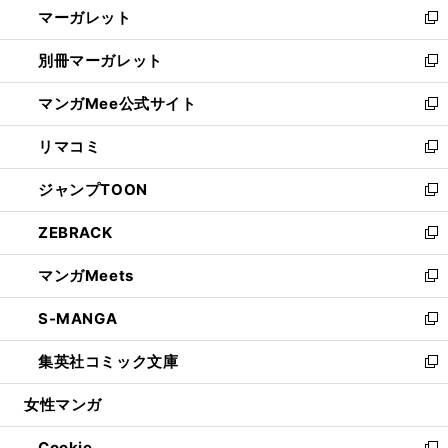
マーガレット
く
で
ド
い
新
開
ウ
ウ
し
別冊マーガレット
く
で
ィ
い
新
開
ン
ウ
し
マンガMee公式サイト
く
ド
ィ
い
新
ウ
ン
ウ
し
リマコミ
で
ド
ィ
い
新
開
ウ
ン
ウ
し
ジャンプTOON
く
で
ド
ィ
い
新
開
ウ
ン
ウ
し
ZEBRACK
く
で
ド
ィ
い
新
開
ウ
ン
ウ
し
マンガMeets
く
で
ド
ィ
い
新
開
ウ
ン
ウ
し
S-MANGA
く
で
ド
ィ
い
新
開
ウ
ン
ウ
し
集英社コミック文庫
く
で
ド
ィ
い
新
開
ウ
ン
ウ
し
女性マンガ
く
で
ド
ィ
い
開
ウ
ン
ウ
Cookie
く
で