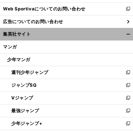
開
Web Sportivaについてのお問い合わせ
く
新
し
広告についてのお問い合わせ
い
ウ
集英社サイト
ィ
開
ン
く/
マンガ
ド
閉
ウ
じ
少年マンガ
で
る
開
週刊少年ジャンプ
く
新
し
ジャンプSQ
い
新
ウ
し
Vジャンプ
ィ
い
新
ン
ウ
し
最強ジャンプ
ド
ィ
い
新
ウ
ン
ウ
し
少年ジャンプ+
で
ド
ィ
い
新
開
ウ
ン
ウ
し