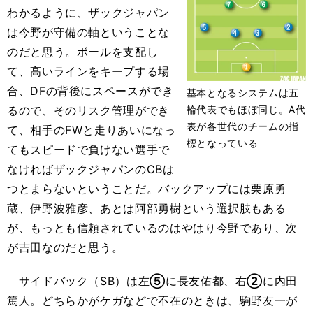
わかるように、ザックジャパン
は今野が守備の軸ということな
のだと思う。ボールを支配し
て、高いラインをキープする場
合、DFの背後にスペースができ
基本となるシステムは五
輪代表でもほぼ同じ。A代
るので、そのリスク管理ができ
表が各世代のチームの指
て、相手のFWと走りあいになっ
標となっている
てもスピードで負けない選手で
なければザックジャパンのCBは
つとまらないということだ。バックアップには栗原勇
蔵、伊野波雅彦、あとは阿部勇樹という選択肢もある
が、もっとも信頼されているのはやはり今野であり、次
が吉田なのだと思う。
サイドバック（SB）は左
⑤
に長友佑都、右
②
に内田
篤人。どちらかがケガなどで不在のときは、駒野友一が