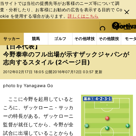
当サイトでは当社の提携先等がお客様のニーズ等について調
査・分析したり、お客様にお勧めの広告を表⽰する⽬的で Co
閉じ
okie を使⽤する場合があります。
詳しくはこちら
る
マイペ
web Sportiva (webスポルティーバ)
検索
メニュ
we
ー
サッカーの記事一覧
Jリーグ他
福田正博
【日本
b
ジ
サッカー
競馬
ゴルフ
その他球技
その他競技
モー
ス
【日本代表】
ポ
今野泰幸のフル出場が示すザックジャパンが
ル
志向するスタイル (2ページ目)
テ
ィ
2012年02月17日 18:05 公開
2016年07月12日 03:57 更新
ー
バ
photo by Yanagawa Go
ここに今野を起用していると
ころに、ザッケローニ・サッカ
ーの特長がある。ザッケローニ
監督が就任してから、今野が全
試合に出場していることからも