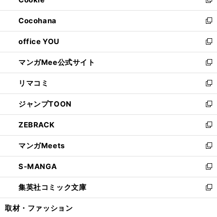
ド
ィ
新
開
ウ
ン
し
Cocohana
く
で
ド
い
新
開
ウ
ウ
し
office YOU
く
で
ィ
い
新
開
ン
ウ
し
マンガMee公式サイト
く
ド
ィ
い
新
ウ
ン
ウ
し
リマコミ
で
ド
ィ
い
新
開
ウ
ン
ウ
し
ジャンプTOON
く
で
ド
ィ
い
新
開
ウ
ン
ウ
し
ZEBRACK
く
で
ド
ィ
い
新
開
ウ
ン
ウ
し
マンガMeets
く
で
ド
ィ
い
新
開
ウ
ン
ウ
し
S-MANGA
く
で
ド
ィ
い
新
開
ウ
ン
ウ
し
集英社コミック文庫
く
で
ド
ィ
い
新
開
ウ
ン
ウ
し
取材・ファッション
く
で
ド
ィ
い