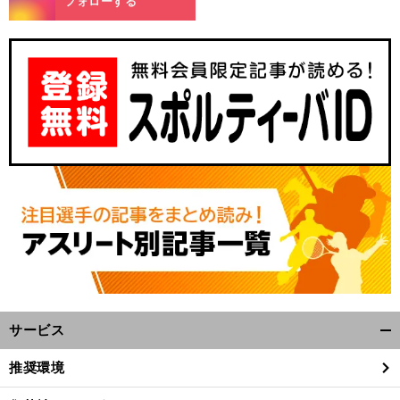
フォローする
サービス
開
く/
推奨環境
閉
じ