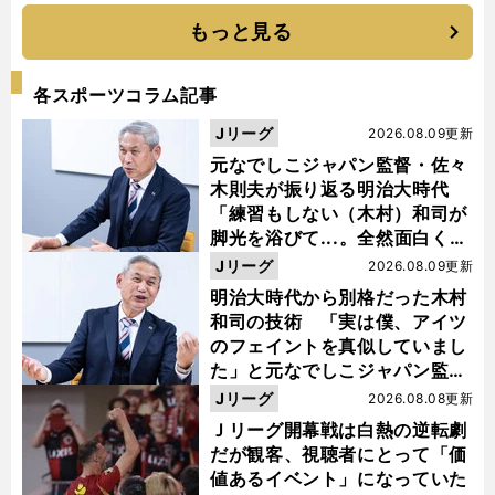
もっと見る
各スポーツコラム記事
Jリーグ
2026.08.09更新
元なでしこジャパン監督・佐々
木則夫が振り返る明治大時代
「練習もしない（木村）和司が
脚光を浴びて...。全然面白くな
い４年間でした」
Jリーグ
2026.08.09更新
明治大時代から別格だった木村
和司の技術 「実は僕、アイツ
のフェイントを真似していまし
た」と元なでしこジャパン監
督・佐々木則夫
Jリーグ
2026.08.08更新
Ｊリーグ開幕戦は白熱の逆転劇
だが観客、視聴者にとって「価
値あるイベント」になっていた