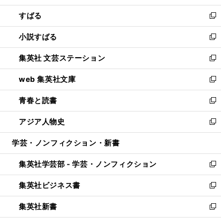
開
ウ
ン
すばる
く
で
ド
新
開
ウ
し
小説すばる
く
で
い
新
開
ウ
し
集英社 文芸ステーション
く
ィ
い
新
ン
ウ
し
web 集英社文庫
ド
ィ
い
新
ウ
ン
ウ
し
青春と読書
で
ド
ィ
い
新
開
ウ
ン
ウ
し
アジア人物史
く
で
ド
ィ
い
新
開
ウ
ン
ウ
し
学芸・ノンフィクション・新書
く
で
ド
ィ
い
開
ウ
ン
ウ
集英社学芸部 - 学芸・ノンフィクション
く
で
ド
ィ
新
開
ウ
ン
し
集英社ビジネス書
く
で
ド
い
新
開
ウ
ウ
し
集英社新書
く
で
ィ
い
新
開
ン
ウ
し