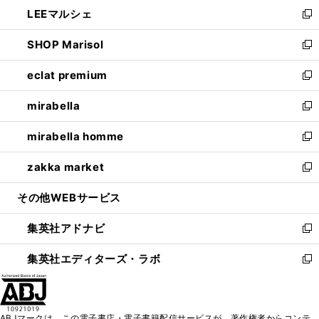
ウ
し
LEEマルシェ
く
で
ド
ィ
い
新
開
ウ
ン
ウ
し
SHOP Marisol
く
で
ド
ィ
い
新
開
ウ
ン
ウ
し
eclat premium
く
で
ド
ィ
い
新
開
ウ
ン
ウ
し
mirabella
く
で
ド
ィ
い
新
開
ウ
ン
ウ
し
mirabella homme
く
で
ド
ィ
い
新
開
ウ
ン
ウ
し
zakka market
く
で
ド
ィ
い
新
開
ウ
ン
ウ
し
その他WEBサービス
く
で
ド
ィ
い
開
ウ
ン
ウ
集英社アドナビ
く
で
ド
ィ
新
開
ウ
ン
し
集英社エディターズ・ラボ
く
で
ド
い
新
開
ウ
ウ
し
く
で
ィ
い
開
ン
ウ
ABJマークは、この電子書店・電子書籍配信サービスが、著作権者からコンテ