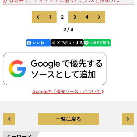
高さが特長の柔らかいプレイスタイル。柔の遠藤と
剛の長谷部でバランスがとれている。遠藤もまた、
次
1
2
3
4
のページへ
のページへ
ザックジャパンに
前
2 / 4
いいね
Xでポストする
LINEで送る
line
faceboo
x
k
Googleの「優先ソース」について
一覧に戻る
キーワード