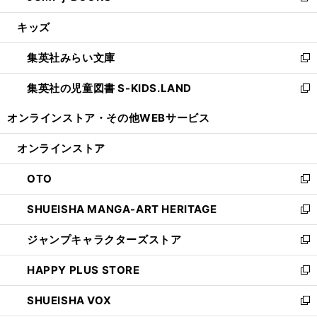
開
ウ
ン
ウ
し
キッズ
く
で
ド
ィ
い
開
ウ
ン
ウ
集英社みらい文庫
く
で
ド
ィ
新
開
ウ
ン
し
集英社の児童図書 S-KIDS.LAND
く
で
ド
い
新
開
ウ
ウ
し
オンラインストア・
その他WEBサービス
く
で
ィ
い
開
ン
ウ
オンラインストア
く
ド
ィ
ウ
ン
OTO
で
ド
新
開
ウ
し
SHUEISHA MANGA-ART HERITAGE
く
で
い
新
開
ウ
し
ジャンプキャラクターズストア
く
ィ
い
新
ン
ウ
し
HAPPY PLUS STORE
ド
ィ
い
新
ウ
ン
ウ
し
SHUEISHA VOX
で
ド
ィ
い
新
開
ウ
ン