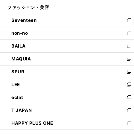
開
ウ
ン
ウ
ファッション・美容
く
で
ド
ィ
開
ウ
ン
Seventeen
く
で
ド
新
開
ウ
し
non-no
く
で
い
新
開
ウ
し
BAILA
く
ィ
い
新
ン
ウ
し
MAQUIA
ド
ィ
い
新
ウ
ン
ウ
し
SPUR
で
ド
ィ
い
新
開
ウ
ン
ウ
し
LEE
く
で
ド
ィ
い
新
開
ウ
ン
ウ
し
eclat
く
で
ド
ィ
い
新
開
ウ
ン
ウ
し
T JAPAN
く
で
ド
ィ
い
新
開
ウ
ン
ウ
し
HAPPY PLUS ONE
く
で
ド
ィ
い
新
開
ウ
ン
ウ
し