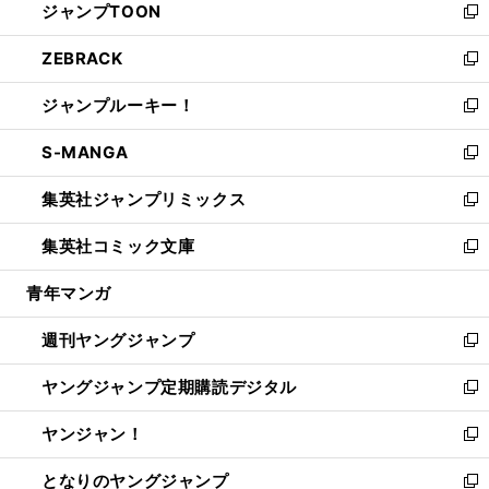
ジャンプTOON
く
で
ド
ィ
い
新
開
ウ
ン
ウ
し
ZEBRACK
く
で
ド
ィ
い
新
開
ウ
ン
ウ
し
ジャンプルーキー！
く
で
ド
ィ
い
新
開
ウ
ン
ウ
し
S-MANGA
く
で
ド
ィ
い
新
開
ウ
ン
ウ
し
集英社ジャンプリミックス
く
で
ド
ィ
い
新
開
ウ
ン
ウ
し
集英社コミック文庫
く
で
ド
ィ
い
新
開
ウ
ン
ウ
し
青年マンガ
く
で
ド
ィ
い
開
ウ
ン
ウ
週刊ヤングジャンプ
く
で
ド
ィ
新
開
ウ
ン
し
ヤングジャンプ定期購読デジタル
く
で
ド
い
新
開
ウ
ウ
し
ヤンジャン！
く
で
ィ
い
新
開
ン
ウ
し
となりのヤングジャンプ
く
ド
ィ
い
新