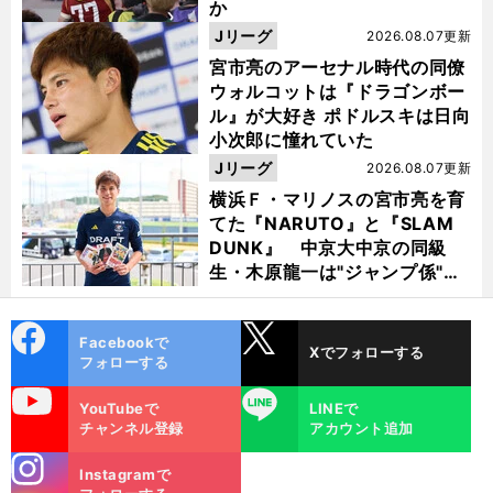
か
Jリーグ
2026.08.07更新
宮市亮のアーセナル時代の同僚
ウォルコットは『ドラゴンボー
ル』が大好き ポドルスキは日向
小次郎に憧れていた
Jリーグ
2026.08.07更新
横浜Ｆ・マリノスの宮市亮を育
てた『NARUTO』と『SLAM
DUNK』 中京大中京の同級
生・木原龍一は"ジャンプ係"だ
った
cebo
X
Facebookで
Xでフォローする
ok
フォローする
uTube
LINE
YouTubeで
LINEで
チャンネル登録
アカウント追加
stagra
Instagramで
m