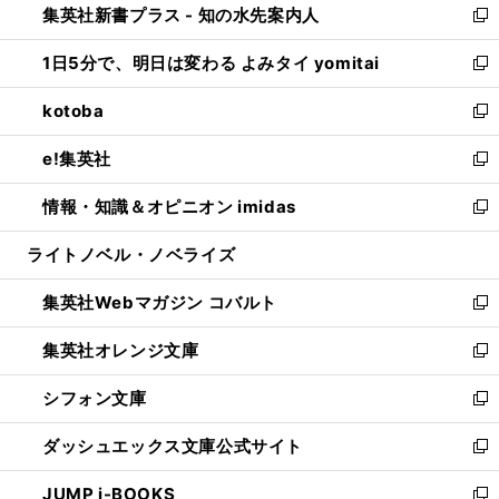
集英社新書プラス - 知の水先案内人
く
ド
ィ
い
新
ウ
ン
ウ
し
1日5分で、明日は変わる よみタイ yomitai
で
ド
ィ
い
新
開
ウ
ン
ウ
し
kotoba
く
で
ド
ィ
い
新
開
ウ
ン
ウ
し
e!集英社
く
で
ド
ィ
い
新
開
ウ
ン
ウ
し
情報・知識＆オピニオン imidas
く
で
ド
ィ
い
新
開
ウ
ン
ウ
し
ライトノベル・ノベライズ
く
で
ド
ィ
い
開
ウ
ン
ウ
集英社Webマガジン コバルト
く
で
ド
ィ
新
開
ウ
ン
し
集英社オレンジ文庫
く
で
ド
い
新
開
ウ
ウ
し
シフォン文庫
く
で
ィ
い
新
開
ン
ウ
し
ダッシュエックス文庫公式サイト
く
ド
ィ
い
新
ウ
ン
ウ
し
JUMP j-BOOKS
で
ド
ィ
い
新