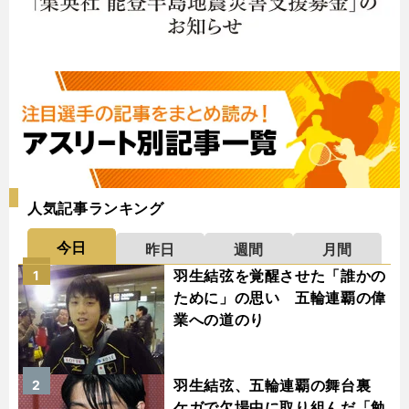
人気記事ランキング
今日
昨日
週間
月間
羽生結弦を覚醒させた「誰かの
1
ために」の思い 五輪連覇の偉
業への道のり
羽生結弦、五輪連覇の舞台裏
2
ケガで欠場中に取り組んだ「勉