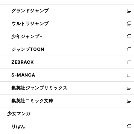
ウ
ン
ウ
し
グランドジャンプ
で
ド
ィ
い
新
開
ウ
ン
ウ
し
ウルトラジャンプ
く
で
ド
ィ
い
新
開
ウ
ン
ウ
し
少年ジャンプ+
く
で
ド
ィ
い
新
開
ウ
ン
ウ
し
ジャンプTOON
く
で
ド
ィ
い
新
開
ウ
ン
ウ
し
ZEBRACK
く
で
ド
ィ
い
新
開
ウ
ン
ウ
し
S-MANGA
く
で
ド
ィ
い
新
開
ウ
ン
ウ
し
集英社ジャンプリミックス
く
で
ド
ィ
い
新
開
ウ
ン
ウ
し
集英社コミック文庫
く
で
ド
ィ
い
新
開
ウ
ン
ウ
し
少女マンガ
く
で
ド
ィ
い
開
ウ
ン
ウ
りぼん
く
で
ド
ィ
新
開
ウ
ン
し