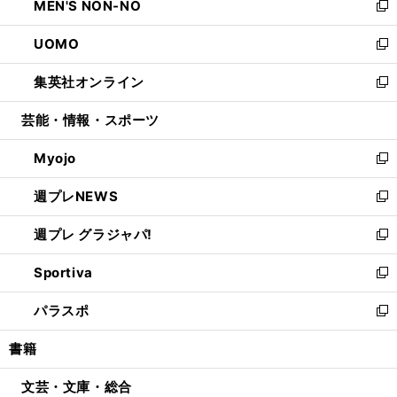
MEN'S NON-NO
く
で
ド
ィ
い
新
開
ウ
ン
ウ
し
UOMO
く
で
ド
ィ
い
新
開
ウ
ン
ウ
し
集英社オンライン
く
で
ド
ィ
い
新
開
ウ
ン
ウ
し
芸能・情報・スポーツ
く
で
ド
ィ
い
開
ウ
ン
ウ
Myojo
く
で
ド
ィ
新
開
ウ
ン
し
週プレNEWS
く
で
ド
い
新
開
ウ
ウ
し
週プレ グラジャパ!
く
で
ィ
い
新
開
ン
ウ
し
Sportiva
く
ド
ィ
い
新
ウ
ン
ウ
し
パラスポ
で
ド
ィ
い
新
開
ウ
ン
ウ
し
書籍
く
で
ド
ィ
い
開
ウ
ン
ウ
文芸・文庫・総合
く
で
ド
ィ