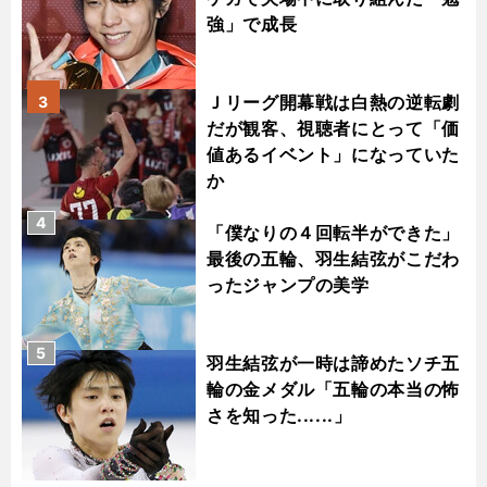
強」で成長
Ｊリーグ開幕戦は白熱の逆転劇
3
だが観客、視聴者にとって「価
値あるイベント」になっていた
か
4
「僕なりの４回転半ができた」
最後の五輪、羽生結弦がこだわ
ったジャンプの美学
5
羽生結弦が一時は諦めたソチ五
輪の金メダル「五輪の本当の怖
さを知った......」