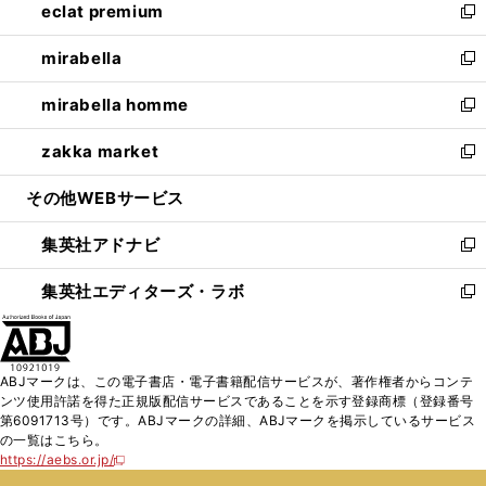
eclat premium
く
で
ド
ィ
い
新
開
ウ
ン
ウ
し
mirabella
く
で
ド
ィ
い
新
開
ウ
ン
ウ
し
mirabella homme
く
で
ド
ィ
い
新
開
ウ
ン
ウ
し
zakka market
く
で
ド
ィ
い
新
開
ウ
ン
ウ
し
その他WEBサービス
く
で
ド
ィ
い
開
ウ
ン
ウ
集英社アドナビ
く
で
ド
ィ
新
開
ウ
ン
し
集英社エディターズ・ラボ
く
で
ド
い
新
開
ウ
ウ
し
く
で
ィ
い
開
ン
ウ
ABJマークは、この電子書店・電子書籍配信サービスが、著作権者からコンテ
く
ド
ィ
ンツ使用許諾を得た正規版配信サービスであることを示す登録商標（登録番号
ウ
ン
第6091713号）です。ABJマークの詳細、ABJマークを掲示しているサービス
で
ド
の一覧はこちら。
開
ウ
https://aebs.or.jp/
新
く
で
し