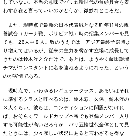
していない。本当の意味でパリ五輪世代の台頭具合を表
わす存在と言っていいのかどうか、微妙なところだ。
また、現時点で最新の日本代表戦となる昨年11月の親
善試合（ガーナ戦、ボリビア戦）時の招集メンバーを見
ても、26人中８人。数のうえでは、アジア最終予選時よ
り増えてはいるが、従来の主力を脅かす立場に成長して
きたのは鈴木淳之介だけで、あとは、ようやく藤田譲瑠
チマがコンスタントに名を連ねるようになった、という
のが実情である。
現時点で、いわゆるレギュラークラス、あるいはそれ
に準ずるクラスと呼べるのは、鈴木彩、久保、鈴木淳の
３人くらい。彼らは、コンディションに問題がなけれ
ば、おそらくワールドカップ本番でも登録メンバー入り
する可能性が高いだろうが、パリ五輪世代全体として見
たときには、少々寂しい状況にあると言わざるを得な