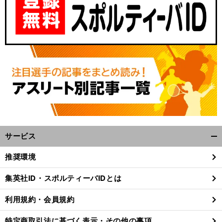
サービス
」
直
開
3
前
へ
0
く/
推奨環境
閉
じ
集英社ID・スポルティーバIDとは
る
利用規約・会員規約
特定商取引法に基づく表示・その他の事項