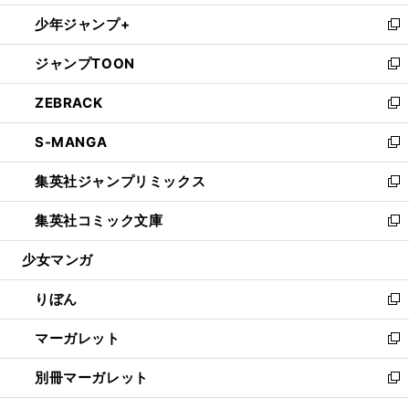
開
ウ
ン
ウ
し
少年ジャンプ+
く
で
ド
ィ
い
新
開
ウ
ン
ウ
し
ジャンプTOON
く
で
ド
ィ
い
新
開
ウ
ン
ウ
し
ZEBRACK
く
で
ド
ィ
い
新
開
ウ
ン
ウ
し
S-MANGA
く
で
ド
ィ
い
新
開
ウ
ン
ウ
し
集英社ジャンプリミックス
く
で
ド
ィ
い
新
開
ウ
ン
ウ
し
集英社コミック文庫
く
で
ド
ィ
い
新
開
ウ
ン
ウ
し
少女マンガ
く
で
ド
ィ
い
開
ウ
ン
ウ
りぼん
く
で
ド
ィ
新
開
ウ
ン
し
マーガレット
く
で
ド
い
新
開
ウ
ウ
し
別冊マーガレット
く
で
ィ
い
新
開
ン
ウ
し