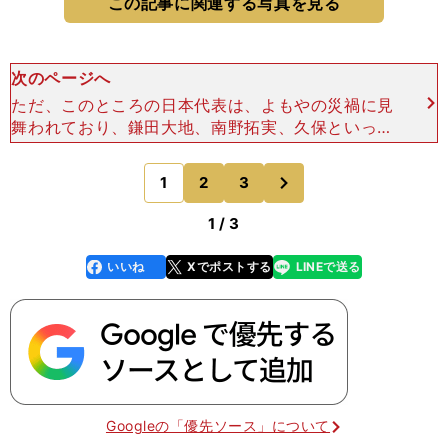
この記事に関連する写真を見る
次のページへ
ただ、このところの日本代表は、よもやの災禍に見
舞われており、鎌田大地、南野拓実、久保といった
主力に負傷者が相次いでいる。 だからこそ、なお
一層のパリ五輪世代の台頭が期待されているとも言
次
1
2
3
のページへ
える。 昨夏
1 / 3
いいね
Xでポストする
LINEで送る
line
faceboo
x
k
Googleの「優先ソース」について