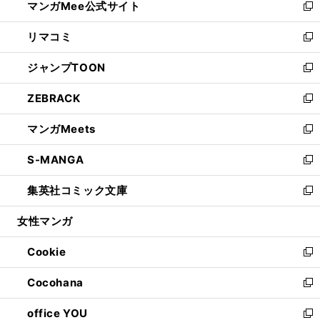
マンガMee公式サイト
く
ド
ィ
い
新
ウ
ン
ウ
し
リマコミ
で
ド
ィ
い
新
開
ウ
ン
ウ
し
ジャンプTOON
く
で
ド
ィ
い
新
開
ウ
ン
ウ
し
ZEBRACK
く
で
ド
ィ
い
新
開
ウ
ン
ウ
し
マンガMeets
く
で
ド
ィ
い
新
開
ウ
ン
ウ
し
S-MANGA
く
で
ド
ィ
い
新
開
ウ
ン
ウ
し
集英社コミック文庫
く
で
ド
ィ
い
新
開
ウ
ン
ウ
し
女性マンガ
く
で
ド
ィ
い
開
ウ
ン
ウ
Cookie
く
で
ド
ィ
新
開
ウ
ン
し
Cocohana
く
で
ド
い
新
開
ウ
ウ
し
office YOU
く
で
ィ
い
新