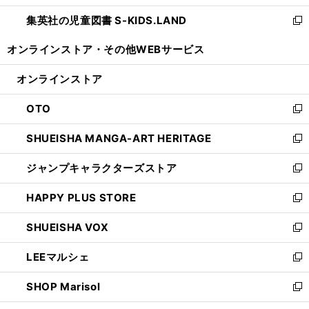
開
ウ
ン
し
集英社の児童図書 S-KIDS.LAND
く
で
ド
い
新
開
ウ
ウ
し
オンラインストア・
その他WEBサービス
く
で
ィ
い
開
ン
ウ
オンラインストア
く
ド
ィ
ウ
ン
OTO
で
ド
新
開
ウ
し
SHUEISHA MANGA-ART HERITAGE
く
で
い
新
開
ウ
し
ジャンプキャラクターズストア
く
ィ
い
新
ン
ウ
し
HAPPY PLUS STORE
ド
ィ
い
新
ウ
ン
ウ
し
SHUEISHA VOX
で
ド
ィ
い
新
開
ウ
ン
ウ
し
LEEマルシェ
く
で
ド
ィ
い
新
開
ウ
ン
ウ
し
SHOP Marisol
く
で
ド
ィ
い
新
開
ウ
ン
ウ
し