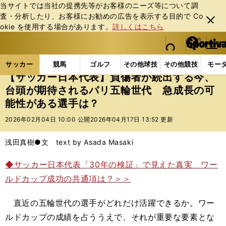
当サイトでは当社の提携先等がお客様のニーズ等について調
査・分析したり、お客様にお勧めの広告を表⽰する⽬的で Co
閉じ
okie を使⽤する場合があります。
詳しくはこちら
る
マイペ
web Sportiva (webスポルティーバ)
検索
メニュ
we
ー
サッカーの記事一覧
サッカー代表
日本代表
【
b
ジ
サッカー
競馬
ゴルフ
その他球技
その他競技
モー
ス
【サッカー日本代表】負傷者が続出する今、
ポ
台頭が期待されるパリ五輪世代 急成長の可
ル
能性がある選手は？
テ
ィ
2026年02月04日 10:00 公開
2026年04月17日 13:52 更新
ー
バ
浅田真樹●文 text by Asada Masaki
◆サッカー日本代表「30年の検証」で見えた真実 ワー
ルドカップ成功の共通項は？＞＞
直近の五輪世代の選手がどれだけ活躍できるか。ワー
ルドカップの成績を占ううえで、それが重要な要素とな