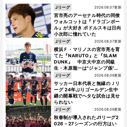
Jリーグ
2026.08.07更新
宮市亮のアーセナル時代の同僚
ウォルコットは『ドラゴンボー
ル』が大好き ポドルスキは日向
小次郎に憧れていた
Jリーグ
2026.08.07更新
横浜Ｆ・マリノスの宮市亮を育
てた『NARUTO』と『SLAM
DUNK』 中京大中京の同級
生・木原龍一は"ジャンプ係"だ
った
Jリーグ
2026.08.06更新
サッカー日本代表と無縁のＪリ
ーグ 24年ぶりゴールデン生中
継の開幕戦でヘタな試合は見せ
られない
Jリーグ
2026.08.06更新
秋春制が導入されたJ1リーグ2
026－27シーズンの行方はい