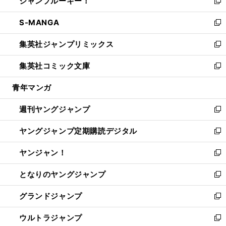
ジャンプルーキー！
く
で
ド
ィ
い
新
開
ウ
ン
ウ
し
S-MANGA
く
で
ド
ィ
い
新
開
ウ
ン
ウ
し
集英社ジャンプリミックス
く
で
ド
ィ
い
新
開
ウ
ン
ウ
し
集英社コミック文庫
く
で
ド
ィ
い
新
開
ウ
ン
ウ
し
青年マンガ
く
で
ド
ィ
い
開
ウ
ン
ウ
週刊ヤングジャンプ
く
で
ド
ィ
新
開
ウ
ン
し
ヤングジャンプ定期購読デジタル
く
で
ド
い
新
開
ウ
ウ
し
ヤンジャン！
く
で
ィ
い
新
開
ン
ウ
し
となりのヤングジャンプ
く
ド
ィ
い
新
ウ
ン
ウ
し
グランドジャンプ
で
ド
ィ
い
新
開
ウ
ン
ウ
し
ウルトラジャンプ
く
で
ド
ィ
い
新