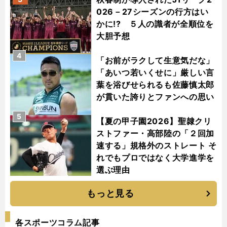
026－27シーズンの行方はい
かに!? ５人の識者が全順位を
大胆予想
4
「お前がラクして生意気だな」
「あいつ若いくせに」厳しい言
葉を浴びせられるも佐藤慎太郎
が貫いた誇りとファンへの思い
5
【夏の甲子園2026】聖隷クリ
ストファー・高部陸の「２回加
速する」規格外のストレート そ
れでもプロではなく大学進学を
選ぶ理由
もっと見る
各スポーツコラム記事