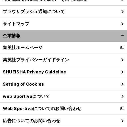
ブラウザプッシュ通知について
サイトマップ
企業情報
開
く/
集英社ホームページ
新
閉
し
じ
集英社プライバシーガイドライン
い
る
ウ
SHUEISHA Privacy Guideline
ィ
ン
Setting of Cookies
ド
ウ
web Sportivaについて
で
開
Web Sportivaについてのお問い合わせ
く
新
し
広告についてのお問い合わせ
い