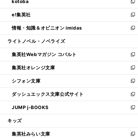
kotoba
く
で
ド
ィ
い
新
開
ウ
ン
ウ
し
e!集英社
く
で
ド
ィ
い
新
開
ウ
ン
ウ
し
情報・知識＆オピニオン imidas
く
で
ド
ィ
い
新
開
ウ
ン
ウ
し
ライトノベル・ノベライズ
く
で
ド
ィ
い
開
ウ
ン
ウ
集英社Webマガジン コバルト
く
で
ド
ィ
新
開
ウ
ン
し
集英社オレンジ文庫
く
で
ド
い
新
開
ウ
ウ
し
シフォン文庫
く
で
ィ
い
新
開
ン
ウ
し
ダッシュエックス文庫公式サイト
く
ド
ィ
い
新
ウ
ン
ウ
し
JUMP j-BOOKS
で
ド
ィ
い
新
開
ウ
ン
ウ
し
キッズ
く
で
ド
ィ
い
開
ウ
ン
ウ
集英社みらい文庫
く
で
ド
ィ
新