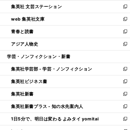
開
ウ
し
集英社 文芸ステーション
く
ィ
い
新
ン
ウ
し
web 集英社文庫
ド
ィ
い
新
ウ
ン
ウ
し
青春と読書
で
ド
ィ
い
新
開
ウ
ン
ウ
し
アジア人物史
く
で
ド
ィ
い
新
開
ウ
ン
ウ
し
学芸・ノンフィクション・新書
く
で
ド
ィ
い
開
ウ
ン
ウ
集英社学芸部 - 学芸・ノンフィクション
く
で
ド
ィ
新
開
ウ
ン
し
集英社ビジネス書
く
で
ド
い
新
開
ウ
ウ
し
集英社新書
く
で
ィ
い
新
開
ン
ウ
し
集英社新書プラス - 知の水先案内人
く
ド
ィ
い
新
ウ
ン
ウ
し
1日5分で、明日は変わる よみタイ yomitai
で
ド
ィ
い
新
開
ウ
ン
ウ
し