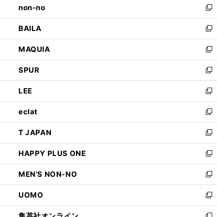
non-no
く
で
い
新
開
ウ
し
BAILA
く
ィ
い
新
ン
ウ
し
MAQUIA
ド
ィ
い
新
ウ
ン
ウ
し
SPUR
で
ド
ィ
い
新
開
ウ
ン
ウ
し
LEE
く
で
ド
ィ
い
新
開
ウ
ン
ウ
し
eclat
く
で
ド
ィ
い
新
開
ウ
ン
ウ
し
T JAPAN
く
で
ド
ィ
い
新
開
ウ
ン
ウ
し
HAPPY PLUS ONE
く
で
ド
ィ
い
新
開
ウ
ン
ウ
し
MEN'S NON-NO
く
で
ド
ィ
い
新
開
ウ
ン
ウ
し
UOMO
く
で
ド
ィ
い
新
開
ウ
ン
ウ
し
集英社オンライン
く
で
ド
ィ