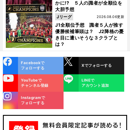
かに!? ５人の識者が全順位を
大胆予想
Jリーグ
2026.08.06更新
J1全順位予想 識者５人が推す
優勝候補筆頭は？ J2降格の憂
き目に遭いそうな３クラブと
は？
cebo
X
Facebookで
Xでフォローする
ok
フォローする
uTube
LINE
YouTubeで
LINEで
チャンネル登録
アカウント追加
stagra
Instagramで
m
フォローする