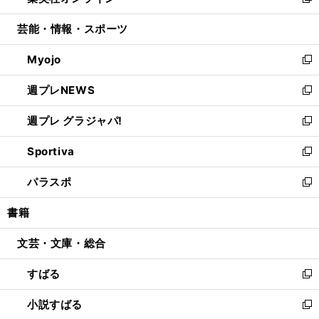
い
新
開
ウ
ン
ウ
し
芸能・情報・スポーツ
く
で
ド
ィ
い
開
ウ
ン
ウ
Myojo
く
で
ド
ィ
新
開
ウ
ン
し
週プレNEWS
く
で
ド
い
新
開
ウ
ウ
し
週プレ グラジャパ!
く
で
ィ
い
新
開
ン
ウ
し
Sportiva
く
ド
ィ
い
新
ウ
ン
ウ
し
パラスポ
で
ド
ィ
い
新
開
ウ
ン
ウ
し
書籍
く
で
ド
ィ
い
開
ウ
ン
ウ
文芸・文庫・総合
く
で
ド
ィ
開
ウ
ン
すばる
く
で
ド
新
開
ウ
し
小説すばる
く
で
い
新