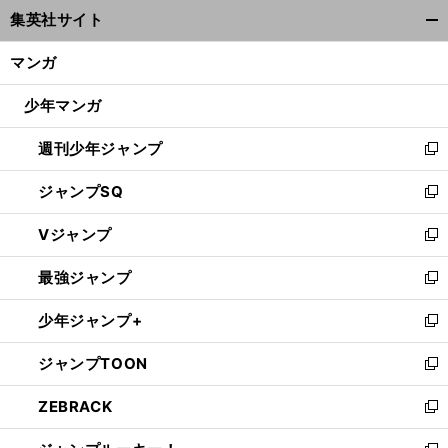
ウ
集英社サイト
ィ
開
ン
く/
マンガ
ド
閉
ウ
じ
少年マンガ
で
る
開
週刊少年ジャンプ
く
新
し
ジャンプSQ
い
新
ウ
し
Vジャンプ
ィ
い
新
ン
ウ
し
最強ジャンプ
ド
ィ
い
新
ウ
ン
ウ
し
少年ジャンプ+
で
ド
ィ
い
新
開
ウ
ン
ウ
し
ジャンプTOON
く
で
ド
ィ
い
新
開
ウ
ン
ウ
し
ZEBRACK
く
で
ド
ィ
い
新
開
ウ
ン
ウ
し