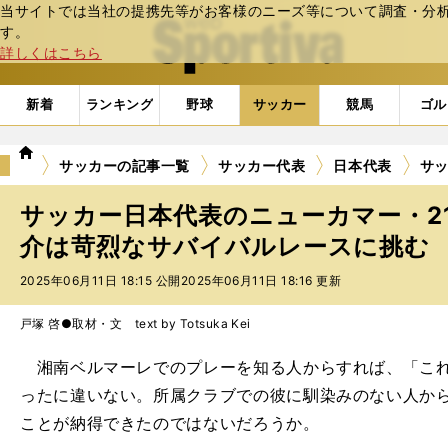
当サイトでは当社の提携先等がお客様のニーズ等について調査・分析し
web Sportiva (webスポルティーバ)
す。
詳しくはこちら
新着
ランキング
野球
サッカー
競馬
ゴル
we
サッカーの記事一覧
サッカー代表
日本代表
サッ
b
ス
サッカー日本代表のニューカマー・2
ポ
ル
介は苛烈なサバイバルレースに挑む
テ
2025年06月11日 18:15 公開
2025年06月11日 18:16 更新
ィ
ー
バ
戸塚 啓●取材・文 text by Totsuka Kei
湘南ベルマーレでのプレーを知る人からすれば、「これ
ったに違いない。所属クラブでの彼に馴染みのない人か
ことが納得できたのではないだろうか。