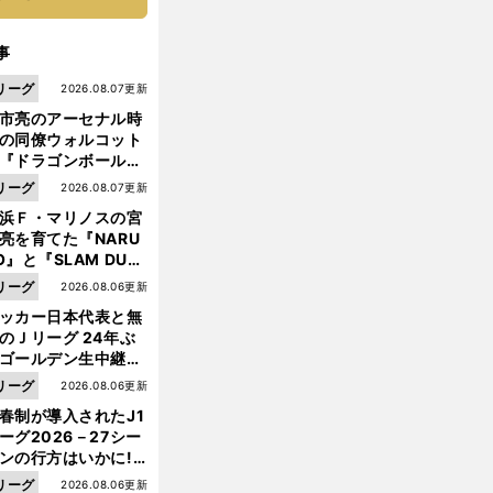
事
リーグ
2026.08.07更新
市亮のアーセナル時
の同僚ウォルコット
『ドラゴンボール』
大好き ポドルスキは
リーグ
2026.08.07更新
向小次郎に憧れてい
浜Ｆ・マリノスの宮
亮を育てた『NARU
O』と『SLAM DUN
』 中京大中京の同
リーグ
2026.08.06更新
生・木原龍一は"ジ
ッカー日本代表と無
ンプ係"だった
のＪリーグ 24年ぶ
ゴールデン生中継の
幕戦でヘタな試合は
リーグ
2026.08.06更新
せられない
春制が導入されたJ1
ーグ2026－27シー
ンの行方はいかに!?
５人の識者が全順位
リーグ
2026.08.06更新