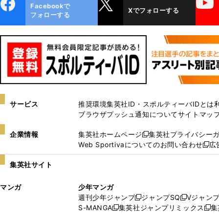
ebo
X
YouTube
Facebookで
Xでフォローする
ok
フォローする
サービス
推奨環境
集英社ID・スポルティーバIDとは
ブラウザプッシュ通知について
サイトマッ
企業情報
集英社ホームページ
集英社プライバシー
新
Web Sportivaについてのお問い合わせ
広
し
新
い
し
集英社サイト
ウ
い
ィ
ウ
マンガ
少年マンガ
ン
ィ
週刊少年ジャンプ
ジャンプSQ
Vジャン
ド
ン
新
新
S-MANGA
集英社ジャンプリミックス
集
ウ
ド
新
し
し
新
で
ウ