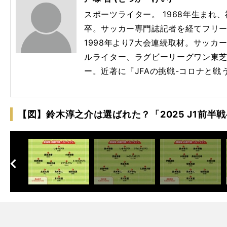
スポーツライター。 1968年生まれ
卒。サッカー専
門
誌記者を経てフリ
1998年より
7大会連続取材。サッカ
ー
ルライター、ラグビーリーグ
ワン東
ー。近著に『JFAの挑戦-コロナと戦
【図】鈴木淳之介は選ばれた？「2025 J1前半
へ
次