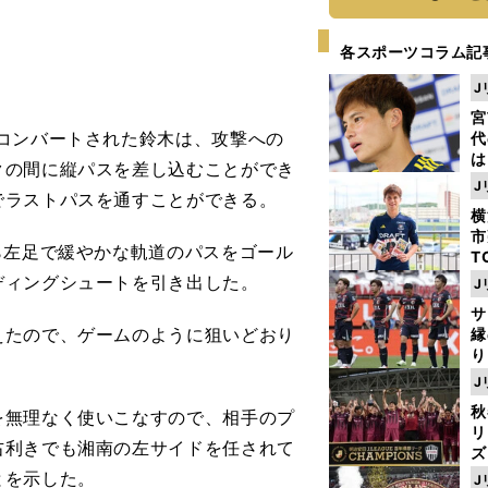
各スポーツコラム記
。
J
宮
コンバートされた鈴木は、攻撃への
代
は
クの間に縦パスを差し込むことができ
が
J
でラストパスを通すことができる。
日
横
た
市
ら左足で緩やかな軌道のパスをゴール
T
K
ディングシュートを引き出した。
J
級
サ
ャ
えたので、ゲームのように狙いどおり
縁
り
開
J
見
秋
無理なく使いこなすので、相手のプ
リ
右利きでも湘南の左サイドを任されて
ズ
とを示した。
J