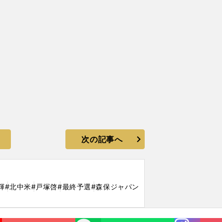
次の記事へ
輝
#北中米
#戸塚啓
#最終予選
#森保ジャパン