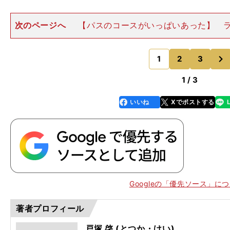
次のページへ
【パスのコースがいっぱいあった】 
とつ前（あるいはふたつ前）のパスも出せる。 インド
ば、70分過ぎのプレーだ。左サイドでDFラインの背後
次
野航大へ、柔らかい
1
2
3
のページへ
1 / 3
いいね
Xでポストする
line
faceboo
x
k
Googleの「優先ソース」に
著者プロフィール
戸塚 啓 (とつか・けい)