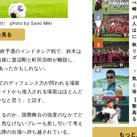
べ
崎
「
J
2
て
oto by Sano Miki
人
は
を見る
に
と
秋
3
最終予選のインドネシア戦で、鈴木は
リ
ズ
戦後に渡辺剛と町田浩樹が離脱し、
あったかもしれない。
4
を
「
気
てのディフェンス力が問われる場面
く
サイドから侵入される場面はほとんど
浴
5
太
かなと思う」と話す。
【
ァ
聖
高
るのか、国際舞台の強度のなかでど
る
。危なげないプレーも差し引いて考え
ト
以降の出場へ持ち越されている。
く
もっと