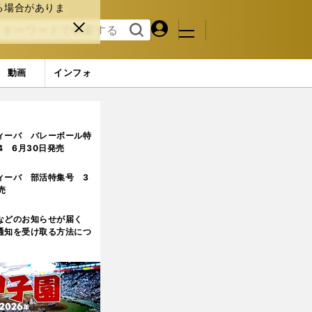
る場合がありま
マイペ
閉じ
検索
メニュ
ー
る
す
ジ
る
動画
インフォ
なサバイバルレースに挑む
ィーバ バレーボール特
.4 6月30日発売
ィーバ 部活特集号 3
売
などのお知らせが届く
通知を受け取る方法につ