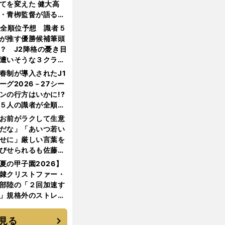
てを変えた 健大高
・青栁監督が語る
機動破壊」はこうし
1全順位予想 識者５
生まれた
が推す優勝候補筆頭
？ J2降格の憂き目
遭いそうな３クラブ
は？
春制が導入されたJ1
ーグ2026－27シー
ンの行方はいかに!?
５人の識者が全順位
大胆予想
お前がラクして生意
だな」「あいつ若い
せに」厳しい言葉を
びせられるも佐藤慎
郎が貫いた誇りとフ
夏の甲子園2026】
ンへの思い
隷クリストファー・
部陸の「２回加速す
」規格外のストレー
 それでもプロではな
大学進学を選ぶ理由
見る