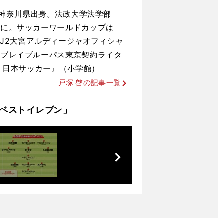
の結果にすぎない
、神奈川県出身。法政大学法学部
ーに。サッカーワールドカップは
J2大宮アルディージャオフィシャ
芝ブレイブルー
パス東京契約ライタ
う日本
サッカー』（小学館）
戸塚 啓の記事一覧
戦ベストイレブン」
前
へ