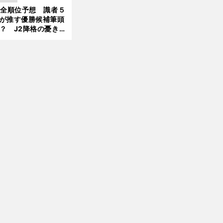
大胆予想
1全順位予想 識者５
が推す優勝候補筆頭
？ J2降格の憂き目
遭いそうな３クラブ
は？
前