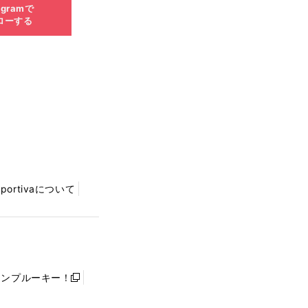
agramで
ローする
Sportivaについて
ャンプルーキー！
新
し