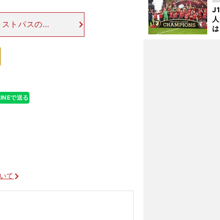
を
J
人
ラストパスのひ
は
ネシア戦で言え
に
へ走り込んだ佐
と
LINEで送る
ついて
格
」