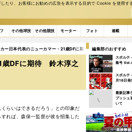
たり、お客様にお勧めの広告を表⽰する⽬的で Cookie を使⽤す
フ
その他球技
その他競技
モーター
フォト
連載
カー日本代表のニューカマー・21歳DFに期待 鈴木淳之介は苛烈
編集部のおすすめ
スポルテ
1歳DFに期待 鈴木淳之
集号 Vol
スポルテ
月16日発
最新記事
プッシュ
いて
くらいはできるだろう」との印象だ
らすれば、森保一監督が彼を招集した