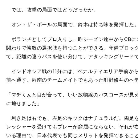
では、攻撃の局面ではどうだったか。
オン・ザ・ボールの局面で、鈴木は持ち味を発揮した
ボランチとしてプロ入りし、昨シーズン途中からCBに
関わりで複数の選択肢を持つことができる。守備ブロッ
て、距離の違うパスを使い分けて、アタッキングサード
インドネシア戦の11分には、ペナルティエリア手前か
前へ通す。湘南のチームメイトでもあった町野修斗のヘ
「マチくんと目が合って、いい放物線のパスコースが見
に通せました」
利き足は右でも、左足のキックはナチュラルだ。両足を
レッシャーを受けてもプレーが窮屈にならない。それが
いる理由で、日本代表でも同じメリットを発揮できるこ