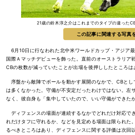
21歳の鈴木淳之介はこれまでのタイプの違ったCBだ ph
この記事に関連する写真
6月10日に行なわれた北中米ワールドカップ・アジア
国際Ａマッチデビューを飾った。直前のオーストラリア
CBの枚数が減っていたことが出場を後押ししたところは
序盤から敵陣でボールを動かす展開のなかで、CBとし
は多くなかった。守備が不安定だったわけではない。左
なく、彼自身も「集中していたので、いい守備ができた
ディフェンスの場面が連続するなかでどれだけ対応でき
れだけタフに守れるか、などを見定める場面は限られた
るべきところはあり、ディフェンスに関する評価は次回