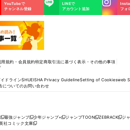
Instagra
LINE
YouTubeで
LINEで
Inst
m
チャンネル登録
アカウント追加
フォ
利用規約・会員規約
特定商取引法に基づく表示・その他の事項
プ
ガイドライン
SHUEISHA Privacy Guideline
Setting of Cookies
web 
告についてのお問い合わせ
プ
最強ジャンプ
少年ジャンプ+
ジャンプTOON
ZEBRACK
ジ
新
新
新
新
新
英社コミック文庫
し
新
し
し
し
し