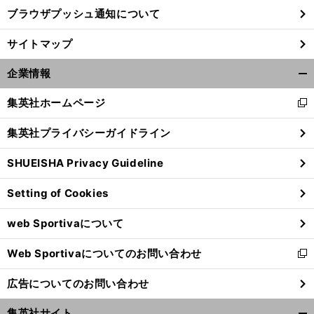
ブラウザプッシュ通知について
サイトマップ
企業情報
開
く/
集英社ホームページ
新
閉
し
じ
集英社プライバシーガイドライン
い
る
ウ
SHUEISHA Privacy Guideline
ィ
ン
Setting of Cookies
ド
ウ
web Sportivaについて
で
開
Web Sportivaについてのお問い合わせ
く
新
し
広告についてのお問い合わせ
い
ウ
集英社サイト