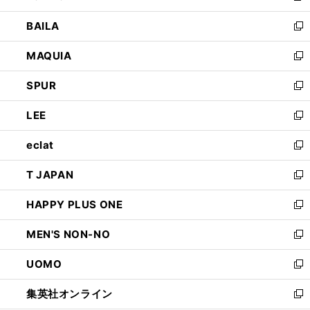
開
ウ
し
BAILA
く
ィ
い
新
ン
ウ
し
MAQUIA
ド
ィ
い
新
ウ
ン
ウ
し
SPUR
で
ド
ィ
い
新
開
ウ
ン
ウ
し
LEE
く
で
ド
ィ
い
新
開
ウ
ン
ウ
し
eclat
く
で
ド
ィ
い
新
開
ウ
ン
ウ
し
T JAPAN
く
で
ド
ィ
い
新
開
ウ
ン
ウ
し
HAPPY PLUS ONE
く
で
ド
ィ
い
新
開
ウ
ン
ウ
し
MEN'S NON-NO
く
で
ド
ィ
い
新
開
ウ
ン
ウ
し
UOMO
く
で
ド
ィ
い
新
開
ウ
ン
ウ
し
集英社オンライン
く
で
ド
ィ
い
新
開
ウ
ン