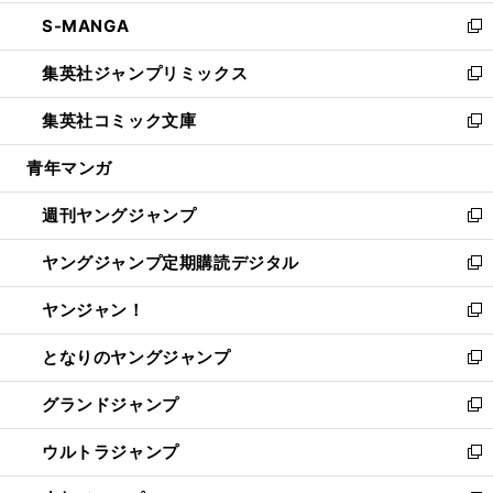
開
ウ
ン
ウ
し
S-MANGA
く
で
ド
ィ
い
新
開
ウ
ン
ウ
し
集英社ジャンプリミックス
く
で
ド
ィ
い
新
開
ウ
ン
ウ
し
集英社コミック文庫
く
で
ド
ィ
い
新
開
ウ
ン
ウ
し
青年マンガ
く
で
ド
ィ
い
開
ウ
ン
ウ
週刊ヤングジャンプ
く
で
ド
ィ
新
開
ウ
ン
し
ヤングジャンプ定期購読デジタル
く
で
ド
い
新
開
ウ
ウ
し
ヤンジャン！
く
で
ィ
い
新
開
ン
ウ
し
となりのヤングジャンプ
く
ド
ィ
い
新
ウ
ン
ウ
し
グランドジャンプ
で
ド
ィ
い
新
開
ウ
ン
ウ
し
ウルトラジャンプ
く
で
ド
ィ
い
新
開
ウ
ン
ウ
し