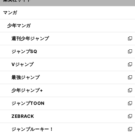
ィ
開
ン
く/
マンガ
ド
閉
ウ
じ
少年マンガ
で
る
開
週刊少年ジャンプ
く
新
し
ジャンプSQ
い
新
ウ
し
Vジャンプ
ィ
い
新
ン
ウ
し
最強ジャンプ
ド
ィ
い
新
ウ
ン
ウ
し
少年ジャンプ+
で
ド
ィ
い
新
開
ウ
ン
ウ
し
ジャンプTOON
く
で
ド
ィ
い
新
開
ウ
ン
ウ
し
ZEBRACK
く
で
ド
ィ
い
新
開
ウ
ン
ウ
し
ジャンプルーキー！
く
で
ド
ィ
い
新