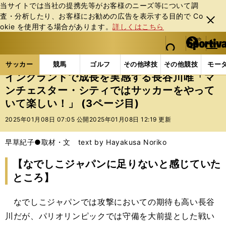
当サイトでは当社の提携先等がお客様のニーズ等について調
査・分析したり、お客様にお勧めの広告を表⽰する⽬的で Co
閉じ
okie を使⽤する場合があります。
詳しくはこちら
る
マイペ
web Sportiva (webスポルティーバ)
検索
メニュ
we
ー
サッカーの記事一覧
サッカー代表
なでしこジャパ
b
ジ
サッカー
競馬
ゴルフ
その他球技
その他競技
モー
ス
イングランドで成長を実感する長谷川唯「マ
ポ
ンチェスター・シティではサッカーをやって
ル
いて楽しい！」 (3ページ目)
テ
ィ
2025年01月08日 07:05 公開
2025年01月08日 12:19 更新
ー
バ
早草紀子●取材・文 text by Hayakusa Noriko
【なでしこジャパンに足りないと感じていた
ところ】
なでしこジャパンでは攻撃においての期待も高い長谷
川だが、パリオリンピックでは守備を大前提とした戦い