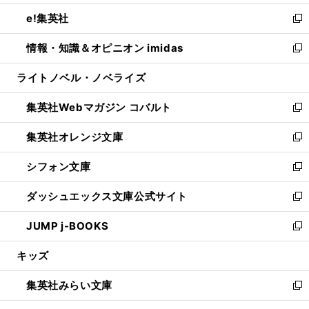
開
ウ
ン
ウ
し
e!集英社
く
で
ド
ィ
い
新
開
ウ
ン
ウ
し
情報・知識＆オピニオン imidas
く
で
ド
ィ
い
新
開
ウ
ン
ウ
し
ライトノベル・ノベライズ
く
で
ド
ィ
い
開
ウ
ン
ウ
集英社Webマガジン コバルト
く
で
ド
ィ
新
開
ウ
ン
し
集英社オレンジ文庫
く
で
ド
い
新
開
ウ
ウ
し
シフォン文庫
く
で
ィ
い
新
開
ン
ウ
し
ダッシュエックス文庫公式サイト
く
ド
ィ
い
新
ウ
ン
ウ
し
JUMP j-BOOKS
で
ド
ィ
い
新
開
ウ
ン
ウ
し
キッズ
く
で
ド
ィ
い
開
ウ
ン
ウ
集英社みらい文庫
く
で
ド
ィ
新
開
ウ
ン
し