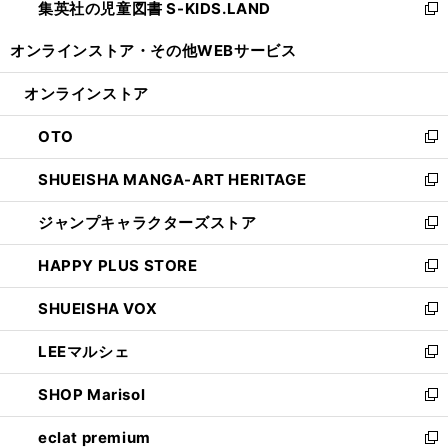
集英社の児童図書 S-KIDS.LAND
く
で
ド
い
新
開
ウ
ウ
し
オンラインストア・
その他WEBサービス
く
で
ィ
い
開
ン
ウ
オンラインストア
く
ド
ィ
ウ
ン
OTO
で
ド
新
開
ウ
し
SHUEISHA MANGA-ART HERITAGE
く
で
い
新
開
ウ
し
ジャンプキャラクターズストア
く
ィ
い
新
ン
ウ
し
HAPPY PLUS STORE
ド
ィ
い
新
ウ
ン
ウ
し
SHUEISHA VOX
で
ド
ィ
い
新
開
ウ
ン
ウ
し
LEEマルシェ
く
で
ド
ィ
い
新
開
ウ
ン
ウ
し
SHOP Marisol
く
で
ド
ィ
い
新
開
ウ
ン
ウ
し
eclat premium
く
で
ド
ィ
い
新