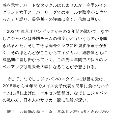
感を示す。ハードなタックルはしませんが、今季のイン
グランド女子スーパーリーグでのボール奪取率が１位だ
った」と語り、長谷川への評価は高く、信頼は厚い。
2021年東京オリンピックからの３年間の戦いで、なで
しこジャパンは外国チームの強度がどういうものかを叩
き込まれた。そして今は海外クラブに所属する選手が多
く、そのほとんどがここからフィジカル、経験値ともに
成熟期に差し掛かっていく。この先４年間での個々のレ
ベルアップは過去最大幅になることが予想される。
そして、なでしこジャパンのスタイルに影響を受け、
2018年から４年間でスイス女子代表を簡単に負けないチ
ームに押し上げたニールセン監督は、なでしこジャパン
の戦い方、日本人のサッカー観に理解が深い。
新チーム始動を前に、今、長谷川が思い描く次なる"な