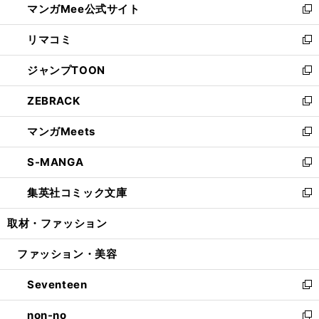
マンガMee公式サイト
く
ド
ィ
い
新
ウ
ン
ウ
し
リマコミ
で
ド
ィ
い
新
開
ウ
ン
ウ
し
ジャンプTOON
く
で
ド
ィ
い
新
開
ウ
ン
ウ
し
ZEBRACK
く
で
ド
ィ
い
新
開
ウ
ン
ウ
し
マンガMeets
く
で
ド
ィ
い
新
開
ウ
ン
ウ
し
S-MANGA
く
で
ド
ィ
い
新
開
ウ
ン
ウ
し
集英社コミック文庫
く
で
ド
ィ
い
新
開
ウ
ン
ウ
し
取材・ファッション
く
で
ド
ィ
い
開
ウ
ン
ウ
ファッション・美容
く
で
ド
ィ
開
ウ
ン
Seventeen
く
で
ド
新
開
ウ
し
non-no
く
で
い
新