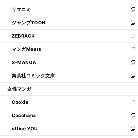
ウ
ン
ウ
し
リマコミ
で
ド
ィ
い
新
開
ウ
ン
ウ
し
ジャンプTOON
く
で
ド
ィ
い
新
開
ウ
ン
ウ
し
ZEBRACK
く
で
ド
ィ
い
新
開
ウ
ン
ウ
し
マンガMeets
く
で
ド
ィ
い
新
開
ウ
ン
ウ
し
S-MANGA
く
で
ド
ィ
い
新
開
ウ
ン
ウ
し
集英社コミック文庫
く
で
ド
ィ
い
新
開
ウ
ン
ウ
し
女性マンガ
く
で
ド
ィ
い
開
ウ
ン
ウ
Cookie
く
で
ド
ィ
新
開
ウ
ン
し
Cocohana
く
で
ド
い
新
開
ウ
ウ
し
office YOU
く
で
ィ
い
新
開
ン
ウ
し