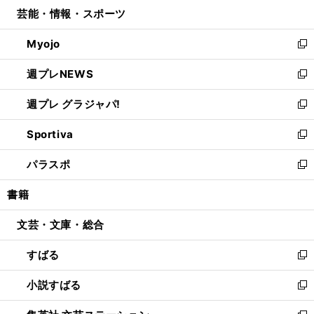
ウ
し
芸能・情報・スポーツ
く
で
ド
ィ
い
開
ウ
ン
ウ
Myojo
く
で
ド
ィ
新
開
ウ
ン
し
週プレNEWS
く
で
ド
い
新
開
ウ
ウ
し
週プレ グラジャパ!
く
で
ィ
い
新
開
ン
ウ
し
Sportiva
く
ド
ィ
い
新
ウ
ン
ウ
し
パラスポ
で
ド
ィ
い
新
開
ウ
ン
ウ
し
書籍
く
で
ド
ィ
い
開
ウ
ン
ウ
文芸・文庫・総合
く
で
ド
ィ
開
ウ
ン
すばる
く
で
ド
新
開
ウ
し
小説すばる
く
で
い
新
開
ウ
し