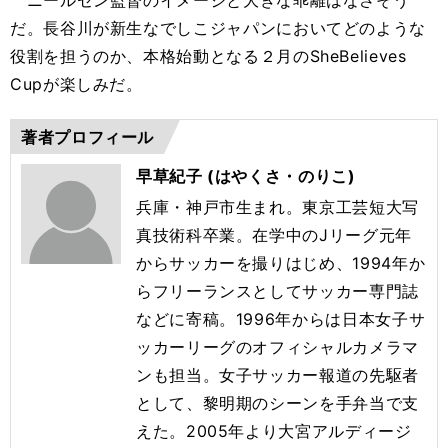
ニールセン監督のイメージと大きな乖離はなさそう
だ。長谷川が新生なでしこジャパンにおいてどのような
役割を担うのか、本格始動となる２月のSheBelieves
Cupが楽しみだ。
著者プロフィール
早草紀子 (はやくさ・のりこ)
兵庫・神戸市生まれ。東京工芸短大写
真技術科卒業。在学中のJリーグ元年
からサッカーを撮りはじめ、1994年か
らフリーランスとしてサッカー専門誌
などに寄稿。1996年からは日本女子サ
ッカーリーグのオフィシャルカメラマ
ンも担当。女子サッカー報道の先駆者
として、黎明期のシーンを手弁当で支
えた。2005年より大宮アルディージ