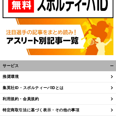
森
ク
」
保ジャパンより心配なサッカーメディアの表現
遠藤航を「
ローザー
と呼んでいいのか
サービス
開
く/
推奨環境
閉
じ
集英社ID・スポルティーバIDとは
る
利用規約・会員規約
特定商取引法に基づく表示・その他の事項