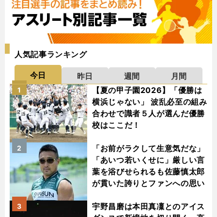
人気記事ランキング
今日
昨日
週間
月間
【夏の甲子園2026】「優勝は
1
横浜じゃない」 波乱必至の組み
合わせで識者５人が選んだ優勝
校はここだ！
「お前がラクして生意気だな」
2
「あいつ若いくせに」厳しい言
葉を浴びせられるも佐藤慎太郎
が貫いた誇りとファンへの思い
宇野昌磨は本田真凜とのアイス
3