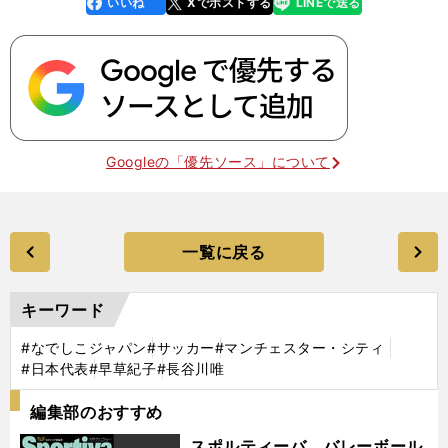
いいね
Xでポストする
LINEで送る
line
faceboo
x
k
Googleの「優先ソース」について
一覧に戻る
キーワード
#なでしこジャパン
#サッカー
#マンチェスター・シティ
#日本代表
#早草紀子
#長谷川唯
編集部のおすすめ
スポルティーバ バレーボール