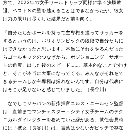
方で、2023年の女子ワールドカップ同様に準々決勝敗
退。ベスト８の壁を越えることはできなかったが、彼女
は力の限りは尽くした結果だと前を向く。
「自分たちがボールを持って主導権を握ってサッカーを
するというのは、パリオリンピックの段階で自分たちに
はできなかったと思います。本当にそれをやるんだった
らゴールキックのつなぎから、ポジショニング、サポー
トの角度、出した後のスピード......。基本的なことですけ
ど、そこが本当に大事になってくる。みんながそれをで
きるチームしか主導権は握れないんです。自分は代表に
はそこが足りないと感じていました」（長谷川）
なでしこジャパンの新指揮官ニルス・ニールセン監督
は、直前までマンチェスター・シティ女子チームのテク
ニカルダイレクターを務めていた縁がある。就任会見時
には「彼女（長谷川）は、言葉は少ないがピッチで存在