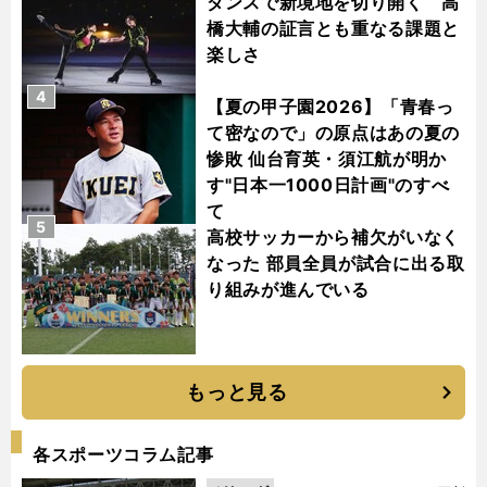
ダンスで新境地を切り開く 高
橋大輔の証言とも重なる課題と
楽しさ
4
【夏の甲子園2026】「青春っ
て密なので」の原点はあの夏の
惨敗 仙台育英・須江航が明か
す"日本一1000日計画"のすべ
て
5
高校サッカーから補欠がいなく
なった 部員全員が試合に出る取
り組みが進んでいる
もっと見る
各スポーツコラム記事