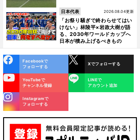
日本代表
2026.08.04更新
「お祭り騒ぎで終わらせてはい
けない」林陵平×岩政大樹が語
る、2030年ワールドカップへ
日本が積み上げるべきもの
cebo
X
Facebookで
Xでフォローする
ok
フォローする
uTube
LINE
YouTubeで
LINEで
チャンネル登録
アカウント追加
stagra
Instagramで
m
フォローする