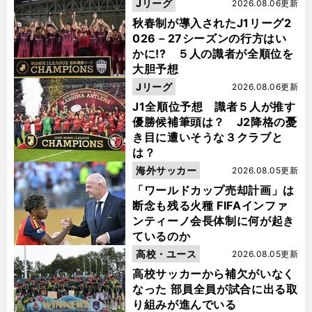
Jリーグ
2026.08.06更新
秋春制が導入されたJ1リーグ2
026－27シーズンの行方はい
かに!? ５人の識者が全順位を
大胆予想
Jリーグ
2026.08.06更新
J1全順位予想 識者５人が推す
優勝候補筆頭は？ J2降格の憂
き目に遭いそうな３クラブと
は？
海外サッカー
2026.08.05更新
「ワールドカップ売却計画」は
断念も残る火種 FIFAインファ
ンティーノ会長体制に何が起き
ているのか
高校・ユース
2026.08.05更新
高校サッカーから補欠がいなく
なった 部員全員が試合に出る取
り組みが進んでいる