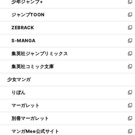
少年ジャンプ+
く
で
ド
ィ
い
新
開
ウ
ン
ウ
し
ジャンプTOON
く
で
ド
ィ
い
新
開
ウ
ン
ウ
し
ZEBRACK
く
で
ド
ィ
い
新
開
ウ
ン
ウ
し
S-MANGA
く
で
ド
ィ
い
新
開
ウ
ン
ウ
し
集英社ジャンプリミックス
く
で
ド
ィ
い
新
開
ウ
ン
ウ
し
集英社コミック文庫
く
で
ド
ィ
い
新
開
ウ
ン
ウ
し
少女マンガ
く
で
ド
ィ
い
開
ウ
ン
ウ
りぼん
く
で
ド
ィ
新
開
ウ
ン
し
マーガレット
く
で
ド
い
新
開
ウ
ウ
し
別冊マーガレット
く
で
ィ
い
新
開
ン
ウ
し
マンガMee公式サイト
く
ド
ィ
い
新