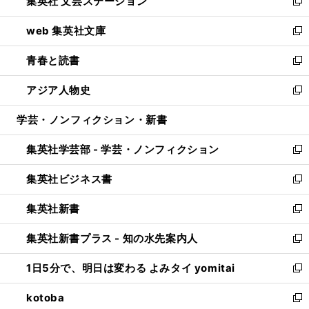
集英社 文芸ステーション
く
ィ
い
新
ン
ウ
し
web 集英社文庫
ド
ィ
い
新
ウ
ン
ウ
し
青春と読書
で
ド
ィ
い
新
開
ウ
ン
ウ
し
アジア人物史
く
で
ド
ィ
い
新
開
ウ
ン
ウ
し
学芸・ノンフィクション・新書
く
で
ド
ィ
い
開
ウ
ン
ウ
集英社学芸部 - 学芸・ノンフィクション
く
で
ド
ィ
新
開
ウ
ン
し
集英社ビジネス書
く
で
ド
い
新
開
ウ
ウ
し
集英社新書
く
で
ィ
い
新
開
ン
ウ
し
集英社新書プラス - 知の水先案内人
く
ド
ィ
い
新
ウ
ン
ウ
し
1日5分で、明日は変わる よみタイ yomitai
で
ド
ィ
い
新
開
ウ
ン
ウ
し
kotoba
く
で
ド
ィ
い
新