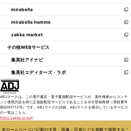
開
ウ
ン
ウ
し
mirabella
く
で
ド
ィ
い
新
開
ウ
ン
ウ
し
mirabella homme
く
で
ド
ィ
い
新
開
ウ
ン
ウ
し
zakka market
く
で
ド
ィ
い
新
開
ウ
ン
ウ
し
その他WEBサービス
く
で
ド
ィ
い
開
ウ
ン
ウ
集英社アドナビ
く
で
ド
ィ
新
開
ウ
ン
し
集英社エディターズ・ラボ
く
で
ド
い
新
開
ウ
ウ
し
く
で
ィ
い
開
ン
ウ
ABJマークは、この電子書店・電子書籍配信サービスが、著作権者からコンテ
く
ド
ィ
ンツ使用許諾を得た正規版配信サービスであることを示す登録商標（登録番号
ウ
ン
第6091713号）です。ABJマークの詳細、ABJマークを掲示しているサービス
で
ド
の一覧はこちら。
開
ウ
https://aebs.or.jp/
新
く
で
し
い
開
本ホームページに記載の文章・画像・写真などを無断で複製するこ