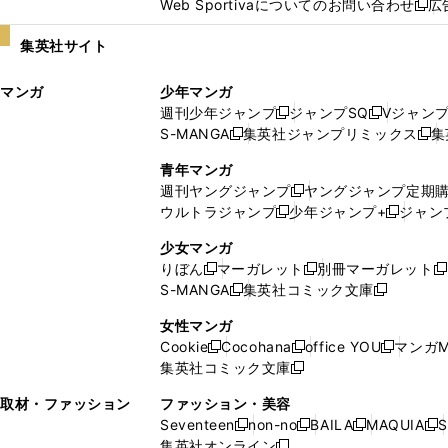
Web Sportivaについてのお問い合わせ
広
し
新
い
し
集英社サイト
ウ
い
ィ
ウ
マンガ
少年マンガ
ン
ィ
週刊少年ジャンプ
ジャンプSQ
Vジャン
ド
ン
新
新
S-MANGA
集英社ジャンプリミックス
集
ウ
ド
新
し
し
新
で
ウ
し
い
い
し
青年マンガ
開
で
い
ウ
ウ
い
週刊ヤングジャンプ
ヤングジャンプ定期
新
く
開
ウ
ィ
ィ
ウ
ウルトラジャンプ
少年ジャンプ+
ジャン
新
し
新
く
ィ
ン
ン
ィ
し
い
し
ン
ド
ド
ン
少女マンガ
い
ウ
い
ド
ウ
ウ
ド
りぼん
マーガレット
別冊マーガレット
新
新
新
ウ
ィ
ウ
ウ
で
で
ウ
S-MANGA
集英社コミック文庫
し
新
し
新
ィ
ン
ィ
で
開
開
で
い
し
い
し
ン
ド
ン
女性マンガ
開
く
く
開
ウ
い
ウ
い
ド
ウ
ド
Cookie
Cocohana
office YOU
マンガM
く
く
新
新
新
ィ
ウ
ィ
ウ
ウ
で
ウ
集英社コミック文庫
し
新
し
し
ン
ィ
ン
ィ
で
開
で
い
し
い
い
ド
ン
ド
ン
取材・ファッション
ファッション・美容
開
く
開
ウ
い
ウ
ウ
ウ
ド
ウ
ド
Seventeen
non-no
BAILA
MAQUIA
S
く
く
新
新
新
新
ィ
ウ
ィ
ィ
で
ウ
で
ウ
集英社オンライン