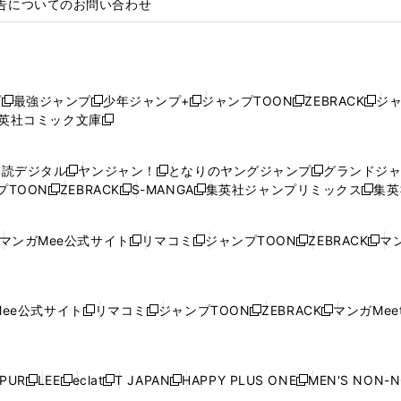
告についてのお問い合わせ
プ
最強ジャンプ
少年ジャンプ+
ジャンプTOON
ZEBRACK
ジ
新
新
新
新
新
英社コミック文庫
し
新
し
し
し
し
い
い
し
い
い
い
ウ
ウ
い
ウ
ウ
ウ
購読デジタル
ヤンジャン！
となりのヤングジャンプ
グランドジ
新
新
新
ィ
ィ
ウ
ィ
ィ
ィ
プTOON
ZEBRACK
S-MANGA
集英社ジャンプリミックス
集英
新
し
新
し
新
し
新
ン
ン
ィ
ン
ン
ン
し
い
し
い
し
い
し
ド
ド
ン
ド
ド
ド
い
ウ
い
ウ
い
ウ
い
ウ
ウ
ド
ウ
ウ
ウ
マンガMee公式サイト
リマコミ
ジャンプTOON
ZEBRACK
マン
新
新
新
新
ウ
ィ
ウ
ィ
ウ
ィ
ウ
で
で
ウ
で
で
で
し
し
し
し
し
ィ
ン
ィ
ン
ィ
ン
ィ
開
開
で
開
開
開
い
い
い
い
い
ン
ド
ン
ド
ン
ド
ン
く
く
開
く
く
く
ウ
ウ
ウ
ウ
ウ
ド
ウ
ド
ウ
ド
ウ
ド
ee公式サイト
リマコミ
ジャンプTOON
ZEBRACK
マンガMeet
く
新
新
新
新
ィ
ィ
ィ
ィ
ィ
ウ
で
ウ
で
ウ
で
ウ
し
し
し
し
ン
ン
ン
ン
ン
で
開
で
開
で
開
で
い
い
い
い
ド
ド
ド
ド
ド
開
く
開
く
開
く
開
ウ
ウ
ウ
ウ
ウ
ウ
ウ
ウ
ウ
PUR
LEE
eclat
T JAPAN
HAPPY PLUS ONE
MEN'S NON-
く
く
く
く
新
新
新
新
新
ィ
ィ
ィ
ィ
で
で
で
で
で