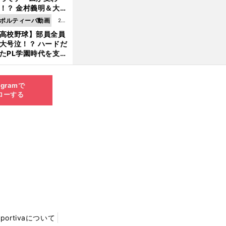
8.0
！？ 金村義明＆大塚
6更
二が語る歴代監督エ
ポルティーバ動画
202
新
ソード
高校野球】部員全員
6.0
大号泣！？ ハードだ
8.0
たPL学園時代を支え
6更
ものとは
新
agramで
ローする
Sportivaについて