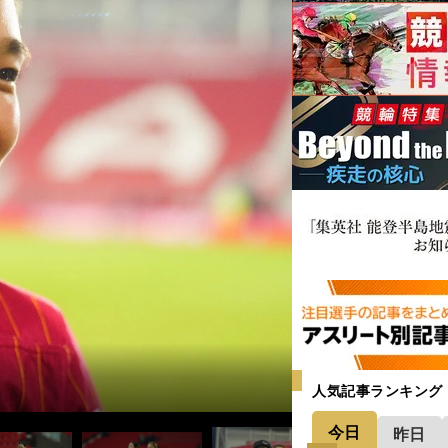
o
o
記事＞＞
記事＞＞
人気記事ランキング
今日
昨日