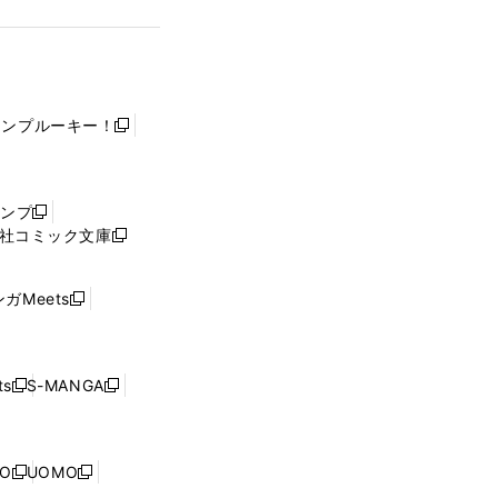
ャンプルーキー！
新
し
い
ウ
ャンプ
新
ィ
社コミック文庫
し
新
ン
い
し
ド
ウ
い
ウ
ガMeets
新
ィ
ウ
で
し
ン
ィ
開
い
ド
ン
く
ウ
ウ
ド
s
S-MANGA
新
新
ィ
で
ウ
し
し
ン
開
で
い
い
ド
く
開
ウ
ウ
ウ
NO
UOMO
く
新
新
ィ
ィ
で