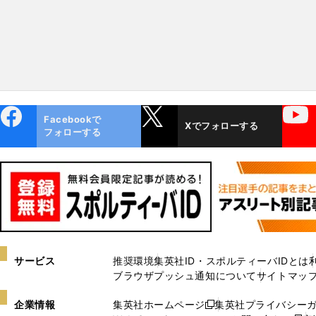
ebo
X
YouTube
Facebookで
Xでフォローする
ok
フォローする
サービス
推奨環境
集英社ID・スポルティーバIDとは
ブラウザプッシュ通知について
サイトマッ
企業情報
集英社ホームページ
集英社プライバシー
新