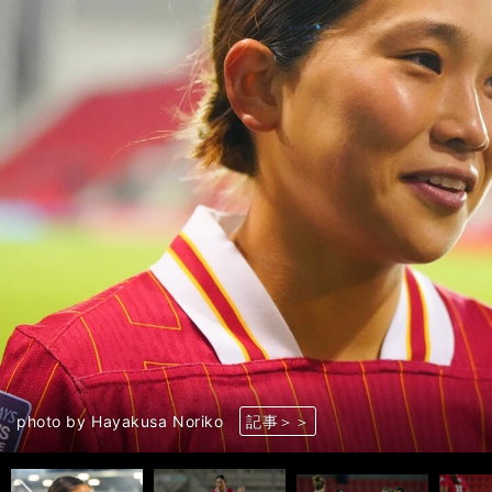
前へ
photo by Hayakusa Noriko
photo by Hayakusa Noriko
photo by Hayakusa Noriko
photo by Hayakusa Noriko
photo by Hayakusa Noriko
photo by Hayakusa Noriko
長谷川唯（左）と籾木結花（右） photo by Hayakusa Norik
photo by Hayakusa Noriko
photo by Hayakusa Noriko
photo by Hayakusa Noriko
photo by Hayakusa Noriko
photo by Hayakusa Noriko
長野風花（右）と林穂之香（左） photo by Hayakusa Norik
photo by Hayakusa Noriko
記事＞＞
記事＞＞
記事＞＞
記事＞＞
記事＞＞
記事＞＞
記事＞＞
記事＞＞
記事＞＞
記事＞＞
記事＞＞
記事＞＞