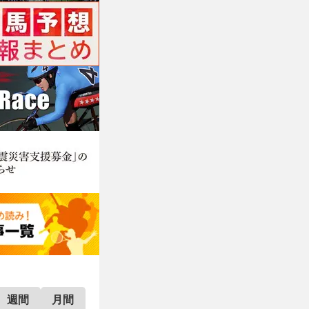
週間
月間