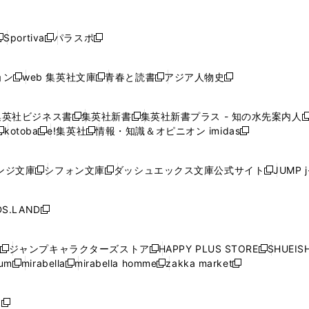
し
し
し
し
し
ン
ン
ン
ン
開
開
開
開
開
い
い
い
い
い
ド
ド
ド
ド
く
く
く
く
く
ウ
ウ
ウ
ウ
ウ
ウ
ウ
ウ
ウ
Sportiva
パラスポ
新
新
ィ
ィ
ィ
ィ
ィ
で
で
で
で
し
し
し
ン
ン
ン
ン
ン
開
開
開
開
い
い
い
ド
ド
ド
ド
ド
ョン
web 集英社文庫
青春と読書
アジア人物史
く
く
く
く
新
新
新
新
ウ
ウ
ウ
ウ
ウ
ウ
ウ
ウ
し
し
し
し
ィ
ィ
ィ
で
で
で
で
で
い
い
い
い
ン
ン
ン
集英社ビジネス書
集英社新書
集英社新書プラス - 知の水先案内人
開
開
開
開
開
新
新
新
ウ
ウ
ウ
ウ
ド
ド
ド
kotoba
e!集英社
情報・知識＆オピニオン imidas
く
く
く
く
く
新
し
新
し
新
ィ
ィ
ィ
ィ
ウ
ウ
ウ
し
し
い
し
い
し
ン
ン
ン
ン
で
で
で
い
い
ウ
い
ウ
い
ド
ド
ド
ド
ンジ文庫
シフォン文庫
ダッシュエックス文庫公式サイト
JUMP 
開
開
開
新
新
新
ウ
ウ
ィ
ウ
ィ
ウ
ウ
ウ
ウ
ウ
く
く
く
し
し
し
ィ
ィ
ン
ィ
ン
ィ
で
で
で
で
い
い
い
ン
ン
ド
ン
ド
ン
S.LAND
開
開
開
開
新
ウ
ウ
ウ
ド
ド
ウ
ド
ウ
ド
く
く
く
く
し
ィ
ィ
ィ
ウ
ウ
で
ウ
で
ウ
い
ン
ン
ン
ジャンプキャラクターズストア
HAPPY PLUS STORE
SHUEIS
で
で
開
で
開
で
新
新
新
ウ
ド
ド
ド
ium
mirabella
mirabella homme
zakka market
開
開
く
開
く
開
し
新
新
新
し
新
し
ィ
ウ
ウ
ウ
く
く
く
く
い
し
し
い
し
し
い
ン
で
で
で
ウ
い
い
ウ
い
い
ウ
ド
ボ
開
開
開
新