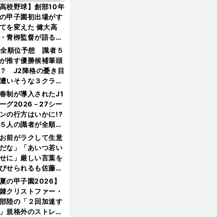
高校野球】創部10年
の甲子園初出場がす
てを変えた 健大高
・青栁監督が語る
機動破壊」はこうし
1全順位予想 識者５
生まれた
が推す優勝候補筆頭
？ J2降格の憂き目
遭いそうな３クラブ
は？
春制が導入されたJ1
ーグ2026－27シー
ンの行方はいかに!?
５人の識者が全順位
大胆予想
お前がラクして生意
だな」「あいつ若い
せに」厳しい言葉を
びせられるも佐藤慎
郎が貫いた誇りとフ
夏の甲子園2026】
ンへの思い
隷クリストファー・
部陸の「２回加速す
」規格外のストレー