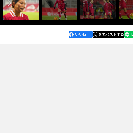
いいね
Xでポストする
line
faceboo
x
k