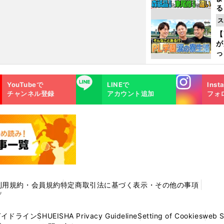
る
光
ス
ピ
【
が
っ
た
Instagra
LINE
YouTubeで
LINEで
Inst
m
チャンネル登録
アカウント追加
フォ
利用規約・会員規約
特定商取引法に基づく表示・その他の事項
プ
ガイドライン
SHUEISHA Privacy Guideline
Setting of Cookies
web 