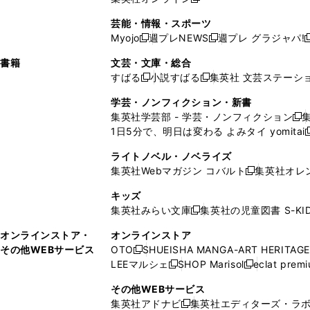
し
新
し
し
し
ン
ィ
ン
ン
開
で
開
で
い
し
い
い
い
ド
ン
ド
ド
芸能・情報・スポーツ
く
開
く
開
ウ
い
ウ
ウ
ウ
ウ
ド
ウ
ウ
Myojo
週プレNEWS
週プレ グラジャパ!
く
く
新
新
新
ィ
ウ
ィ
ィ
ィ
で
ウ
で
で
し
し
ン
ィ
ン
ン
ン
書籍
文芸・文庫・総合
開
で
開
開
い
い
ド
ン
ド
ド
ド
すばる
小説すばる
集英社 文芸ステーシ
く
開
く
く
新
新
ウ
ウ
ウ
ド
ウ
ウ
ウ
く
し
し
ィ
ィ
学芸・ノンフィクション・新書
で
ウ
で
で
で
い
い
ン
ン
集英社学芸部 - 学芸・ノンフィクション
開
で
開
開
開
新
ウ
ウ
ド
ド
1日5分で、明日は変わる よみタイ yomitai
く
開
く
く
く
し
新
ィ
ィ
ウ
ウ
く
い
ン
ン
ライトノベル・ノベライズ
で
で
ウ
ド
ド
集英社Webマガジン コバルト
集英社オレ
開
開
新
ィ
ウ
ウ
く
く
し
ン
キッズ
で
で
い
ド
集英社みらい文庫
集英社の児童図書 S-KID
開
開
新
ウ
ウ
く
く
し
ィ
オンラインストア・
オンラインストア
で
い
ン
その他WEBサービス
OTO
SHUEISHA MANGA-ART HERITAGE
開
新
ウ
ド
LEEマルシェ
SHOP Marisol
eclat prem
く
し
新
新
ィ
ウ
い
し
し
ン
その他WEBサービス
で
ウ
い
い
ド
集英社アドナビ
集英社エディターズ・ラ
開
新