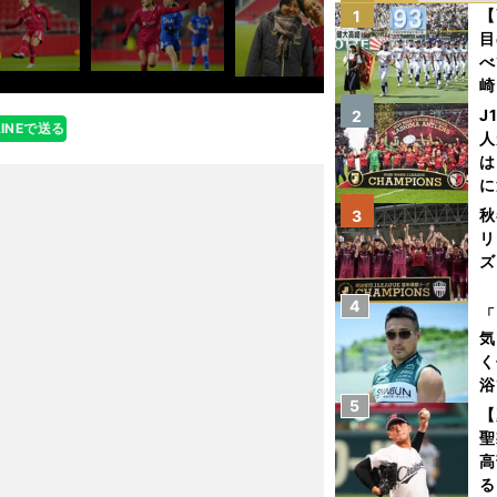
【
1
目
べ
崎
「
J
2
LINEで送る
て
人
は
に
と
秋
3
リ
ズ
4
を
「
気
く
浴
5
太
【
ァ
聖
高
る