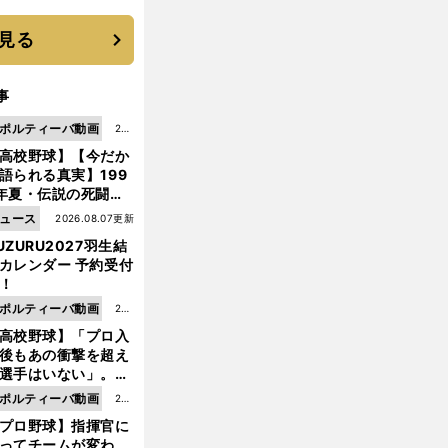
 それでもプロではな
大学進学を選ぶ理由
見る
事
ポルティーバ動画
202
高校野球】【今だか
6.0
語られる真実】199
8.0
年夏・伝説の死闘の
7更
中にPL学園に何が起
ュース
2026.08.07更新
新
ていた！？
UZURU2027羽生結
カレンダー 予約受付
！
ポルティーバ動画
202
高校野球】「プロ入
6.0
後もあの衝撃を超え
8.0
選手はいない」。PL
6更
園トリオが衝撃を受
ポルティーバ動画
202
新
た選手
プロ野球】指揮官に
6.0
ってチームが変わ