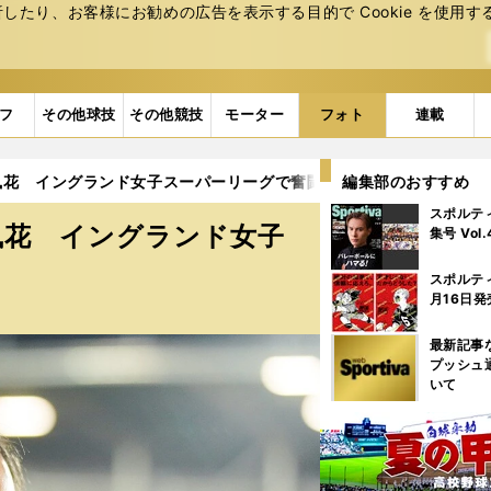
たり、お客様にお勧めの広告を表⽰する⽬的で Cookie を使⽤す
フ
その他球技
その他競技
モーター
フォト
連載
花 イングランド女子スーパーリーグで奮闘 (8ページ目)
編集部のおすすめ
スポルテ
風花 イングランド女子
集号 Vol
スポルテ
月16日発
最新記事
プッシュ
いて