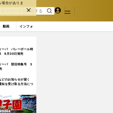
る場合がありま
マイペ
閉じ
検索
メニュ
ー
る
す
ジ
る
動画
インフォ
ィーバ バレーボール特
.4 6月30日発売
ィーバ 部活特集号 3
売
などのお知らせが届く
通知を受け取る方法につ