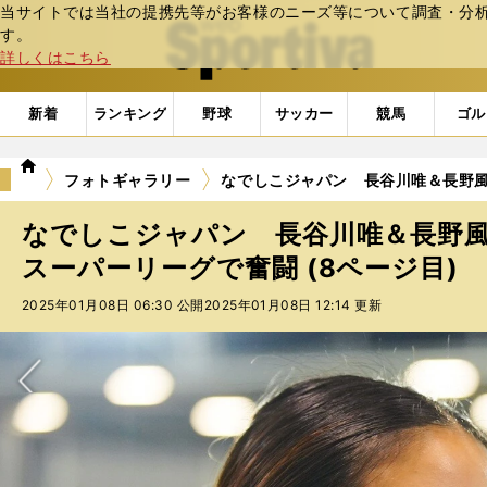
当サイトでは当社の提携先等がお客様のニーズ等について調査・分析し
web Sportiva (webスポルティーバ)
す。
詳しくはこちら
新着
ランキング
野球
サッカー
競馬
ゴル
we
フォトギャラリー
なでしこジャパン 長谷川唯＆長野風
b
ス
なでしこジャパン 長谷川唯＆長野
ポ
ル
スーパーリーグで奮闘 (8ページ目)
テ
2025年01月08日 06:30 公開
2025年01月08日 12:14 更新
ィ
ー
バ
次へ