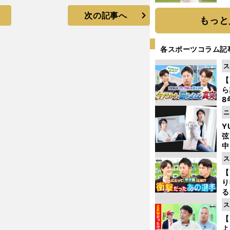
ト
次の記事へ
く
もっと
各スポーツコラム記
ス
【
ら
8
最
ニ
き
Y
弦
中
ス
【
り
る
学
ス
け
【
よ