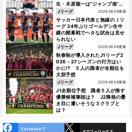
生・木原龍一は"ジャンプ係"だ
った
Jリーグ
2026.08.06更新
サッカー日本代表と無縁のＪリ
ーグ 24年ぶりゴールデン生中
継の開幕戦でヘタな試合は見せ
られない
Jリーグ
2026.08.06更新
秋春制が導入されたJ1リーグ2
026－27シーズンの行方はい
かに!? ５人の識者が全順位を
大胆予想
Jリーグ
2026.08.06更新
J1全順位予想 識者５人が推す
優勝候補筆頭は？ J2降格の憂
き目に遭いそうな３クラブと
は？
cebo
X
Facebookで
Xでフォローする