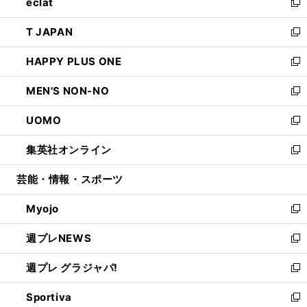
eclat
く
で
ド
ィ
い
新
開
ウ
ン
ウ
し
T JAPAN
く
で
ド
ィ
い
新
開
ウ
ン
ウ
し
HAPPY PLUS ONE
く
で
ド
ィ
い
新
開
ウ
ン
ウ
し
MEN'S NON-NO
く
で
ド
ィ
い
新
開
ウ
ン
ウ
し
UOMO
く
で
ド
ィ
い
新
開
ウ
ン
ウ
し
集英社オンライン
く
で
ド
ィ
い
新
開
ウ
ン
ウ
し
芸能・情報・スポーツ
く
で
ド
ィ
い
開
ウ
ン
ウ
Myojo
く
で
ド
ィ
新
開
ウ
ン
し
週プレNEWS
く
で
ド
い
新
開
ウ
ウ
し
週プレ グラジャパ!
く
で
ィ
い
新
開
ン
ウ
し
Sportiva
く
ド
ィ
い
新