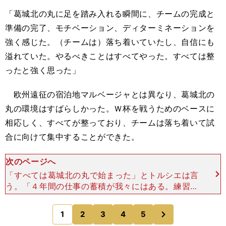
「葛城北の丸に足を踏み入れる瞬間に、チームの完成と
準備の完了、モチベーション、ディターミネーションを
強く感じた。（チームは）落ち着いていたし、自信にも
溢れていた。やるべきことはすべてやった。すべては整
ったと強く思った」
欧州遠征の宿泊地マルベージャとは異なり、葛城北の
丸の環境はすばらしかった。Ｗ杯を戦うためのベースに
相応しく、すべてが整っており、チームは落ち着いて試
合に向けて集中することができた。
次のページへ
「すべては葛城北の丸で始まった」とトルシエは言
う。「４年間の仕事の蓄積が我々にはある。練習を
積み重ね、親善試合を繰り返してきた。いい結果も
あれば、悪い結果もあり、レアル・マドリードには
次
1
2
3
4
5
のページへ
敗れ、ノルウェ