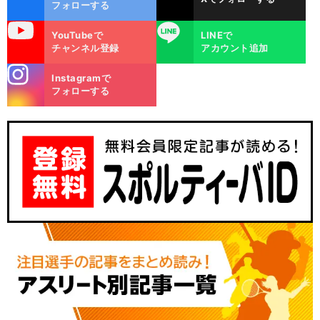
ok
フォローする
uTube
LINE
YouTubeで
LINEで
チャンネル登録
アカウント追加
stagra
Instagramで
m
フォローする
。
前
へ