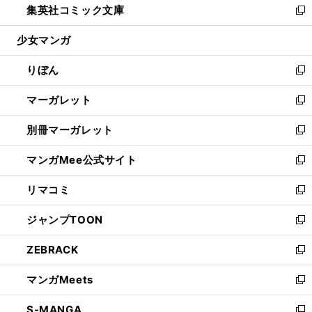
集英社コミック文庫
く
で
ド
ィ
い
新
開
ウ
ン
ウ
し
少女マンガ
く
で
ド
ィ
い
開
ウ
ン
ウ
りぼん
く
で
ド
ィ
新
開
ウ
ン
し
マーガレット
く
で
ド
い
新
開
ウ
ウ
し
別冊マーガレット
く
で
ィ
い
新
開
ン
ウ
し
マンガMee公式サイト
く
ド
ィ
い
新
ウ
ン
ウ
し
リマコミ
で
ド
ィ
い
新
開
ウ
ン
ウ
し
ジャンプTOON
く
で
ド
ィ
い
新
開
ウ
ン
ウ
し
ZEBRACK
く
で
ド
ィ
い
新
開
ウ
ン
ウ
し
マンガMeets
く
で
ド
ィ
い
新
開
ウ
ン
ウ
し
S-MANGA
く
で
ド
ィ
い