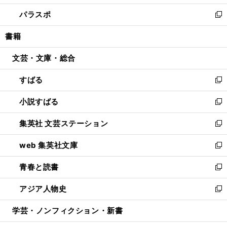
ウ
ン
ウ
し
パラスポ
で
ド
ィ
い
新
開
ウ
ン
ウ
し
書籍
く
で
ド
ィ
い
開
ウ
ン
ウ
文芸・文庫・総合
く
で
ド
ィ
開
ウ
ン
すばる
く
で
ド
新
開
ウ
し
小説すばる
く
で
い
新
開
ウ
し
集英社 文芸ステーション
く
ィ
い
新
ン
ウ
し
web 集英社文庫
ド
ィ
い
新
ウ
ン
ウ
し
青春と読書
で
ド
ィ
い
新
開
ウ
ン
ウ
し
アジア人物史
く
で
ド
ィ
い
新
開
ウ
ン
ウ
し
学芸・ノンフィクション・新書
く
で
ド
ィ
い
開
ウ
ン
ウ