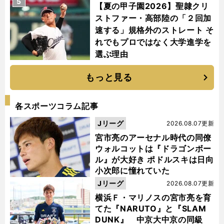
5
【夏の甲子園2026】聖隷クリ
ストファー・高部陸の「２回加
速する」規格外のストレート そ
れでもプロではなく大学進学を
選ぶ理由
もっと見る
各スポーツコラム記事
Jリーグ
2026.08.07更新
宮市亮のアーセナル時代の同僚
ウォルコットは『ドラゴンボー
ル』が大好き ポドルスキは日向
小次郎に憧れていた
Jリーグ
2026.08.07更新
横浜Ｆ・マリノスの宮市亮を育
てた『NARUTO』と『SLAM
DUNK』 中京大中京の同級