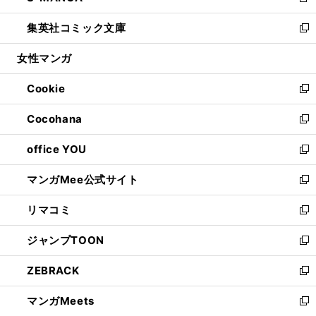
新
開
ウ
ン
ウ
し
集英社コミック文庫
く
で
ド
ィ
い
新
開
ウ
ン
ウ
し
女性マンガ
く
で
ド
ィ
い
開
ウ
ン
ウ
Cookie
く
で
ド
ィ
新
開
ウ
ン
し
Cocohana
く
で
ド
い
新
開
ウ
ウ
し
office YOU
く
で
ィ
い
新
開
ン
ウ
し
マンガMee公式サイト
く
ド
ィ
い
新
ウ
ン
ウ
し
リマコミ
で
ド
ィ
い
新
開
ウ
ン
ウ
し
ジャンプTOON
く
で
ド
ィ
い
新
開
ウ
ン
ウ
し
ZEBRACK
く
で
ド
ィ
い
新
開
ウ
ン
ウ
し
マンガMeets
く
で
ド
ィ
い
新
開