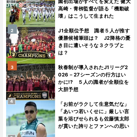
園初出場がすべてを変えた 健大
高崎・青栁監督が語る「機動破
壊」はこうして生まれた
J1全順位予想 識者５人が推す
2
優勝候補筆頭は？ J2降格の憂
き目に遭いそうな３クラブと
は？
秋春制が導入されたJ1リーグ2
3
026－27シーズンの行方はい
かに!? ５人の識者が全順位を
大胆予想
4
「お前がラクして生意気だな」
「あいつ若いくせに」厳しい言
葉を浴びせられるも佐藤慎太郎
が貫いた誇りとファンへの思い