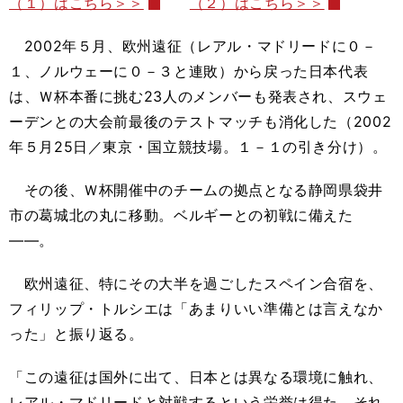
（１）はこちら＞＞
（２）はこちら＞＞
2002年５月、欧州遠征（レアル・マドリードに０－
１、ノルウェーに０－３と連敗）から戻った日本代表
は、Ｗ杯本番に挑む23人のメンバーも発表され、スウェ
ーデンとの大会前最後のテストマッチも消化した（2002
年５月25日／東京・国立競技場。１－１の引き分け）。
その後、Ｗ杯開催中のチームの拠点となる静岡県袋井
市の葛城北の丸に移動。ベルギーとの初戦に備えた
――。
欧州遠征、特にその大半を過ごしたスペイン合宿を、
フィリップ・トルシエは「あまりいい準備とは言えなか
った」と振り返る。
「この遠征は国外に出て、日本とは異なる環境に触れ、
レアル・マドリードと対戦するという栄誉は得た。それ