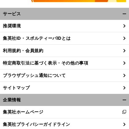
サービス
開
く/
推奨環境
閉
じ
集英社ID・スポルティーバIDとは
る
利用規約・会員規約
特定商取引法に基づく表示・その他の事項
ブラウザプッシュ通知について
サイトマップ
企業情報
開
く/
集英社ホームページ
新
閉
し
じ
集英社プライバシーガイドライン
い
る