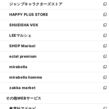
ジャンプキャラクターズストア
く
ィ
い
新
ン
ウ
し
HAPPY PLUS STORE
ド
ィ
い
新
ウ
ン
ウ
し
SHUEISHA VOX
で
ド
ィ
い
新
開
ウ
ン
ウ
し
LEEマルシェ
く
で
ド
ィ
い
新
開
ウ
ン
ウ
し
SHOP Marisol
く
で
ド
ィ
い
新
開
ウ
ン
ウ
し
eclat premium
く
で
ド
ィ
い
新
開
ウ
ン
ウ
し
mirabella
く
で
ド
ィ
い
新
開
ウ
ン
ウ
し
mirabella homme
く
で
ド
ィ
い
新
開
ウ
ン
ウ
し
zakka market
く
で
ド
ィ
い
新
開
ウ
ン
ウ
し
その他WEBサービス
く
で
ド
ィ
い
開
ウ
ン
ウ
集英社アドナビ
く
で
ド