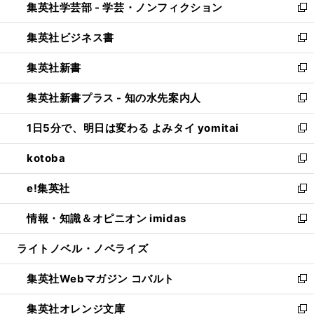
集英社学芸部 - 学芸・ノンフィクション
く
で
ド
ィ
新
開
ウ
ン
し
集英社ビジネス書
く
で
ド
い
新
開
ウ
ウ
し
集英社新書
く
で
ィ
い
新
開
ン
ウ
し
集英社新書プラス - 知の水先案内人
く
ド
ィ
い
新
ウ
ン
ウ
し
1日5分で、明日は変わる よみタイ yomitai
で
ド
ィ
い
新
開
ウ
ン
ウ
し
kotoba
く
で
ド
ィ
い
新
開
ウ
ン
ウ
し
e!集英社
く
で
ド
ィ
い
新
開
ウ
ン
ウ
し
情報・知識＆オピニオン imidas
く
で
ド
ィ
い
新
開
ウ
ン
ウ
し
ライトノベル・ノベライズ
く
で
ド
ィ
い
開
ウ
ン
ウ
集英社Webマガジン コバルト
く
で
ド
ィ
新
開
ウ
ン
し
集英社オレンジ文庫
く
で
ド
い
新