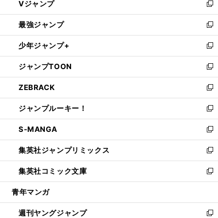
Vジャンプ
ィ
い
新
ン
ウ
し
最強ジャンプ
ド
ィ
い
新
ウ
ン
ウ
し
少年ジャンプ+
で
ド
ィ
い
新
開
ウ
ン
ウ
し
ジャンプTOON
く
で
ド
ィ
い
新
開
ウ
ン
ウ
し
ZEBRACK
く
で
ド
ィ
い
新
開
ウ
ン
ウ
し
ジャンプルーキー！
く
で
ド
ィ
い
新
開
ウ
ン
ウ
し
S-MANGA
く
で
ド
ィ
い
新
開
ウ
ン
ウ
し
集英社ジャンプリミックス
く
で
ド
ィ
い
新
開
ウ
ン
ウ
し
集英社コミック文庫
く
で
ド
ィ
い
新
開
ウ
ン
ウ
し
青年マンガ
く
で
ド
ィ
い
開
ウ
ン
ウ
週刊ヤングジャンプ
く
で
ド
ィ
新