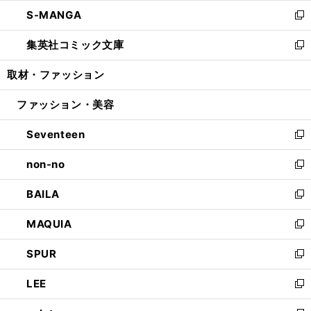
ウ
ン
ウ
し
S-MANGA
く
で
ド
ィ
い
新
開
ウ
ン
ウ
し
集英社コミック文庫
く
で
ド
ィ
い
新
開
ウ
ン
ウ
し
取材・ファッション
く
で
ド
ィ
い
開
ウ
ン
ウ
ファッション・美容
く
で
ド
ィ
開
ウ
ン
Seventeen
く
で
ド
新
開
ウ
し
non-no
く
で
い
新
開
ウ
し
BAILA
く
ィ
い
新
ン
ウ
し
MAQUIA
ド
ィ
い
新
ウ
ン
ウ
し
SPUR
で
ド
ィ
い
新
開
ウ
ン
ウ
し
LEE
く
で
ド
ィ
い
新
開
ウ
ン
ウ
し