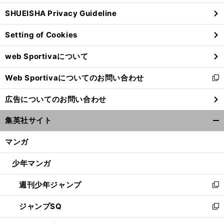
ウ
SHUEISHA Privacy Guideline
ィ
ン
Setting of Cookies
ド
ウ
web Sportivaについて
で
開
Web Sportivaについてのお問い合わせ
く
新
し
広告についてのお問い合わせ
い
ウ
集英社サイト
ィ
開
ン
く/
マンガ
ド
閉
ウ
じ
少年マンガ
で
る
開
週刊少年ジャンプ
く
新
し
ジャンプSQ
い
新
ウ
し