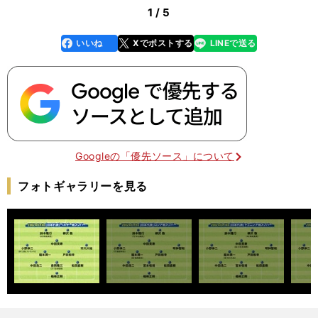
1 / 5
いいね
Xでポストする
LINEで送る
line
faceboo
x
k
Googleの「優先ソース」について
フォトギャラリーを見る