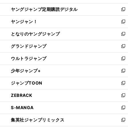
開
ウ
ン
し
ヤングジャンプ定期購読デジタル
く
で
ド
い
新
開
ウ
ウ
し
ヤンジャン！
く
で
ィ
い
新
開
ン
ウ
し
となりのヤングジャンプ
く
ド
ィ
い
新
ウ
ン
ウ
し
グランドジャンプ
で
ド
ィ
い
新
開
ウ
ン
ウ
し
ウルトラジャンプ
く
で
ド
ィ
い
新
開
ウ
ン
ウ
し
少年ジャンプ+
く
で
ド
ィ
い
新
開
ウ
ン
ウ
し
ジャンプTOON
く
で
ド
ィ
い
新
開
ウ
ン
ウ
し
ZEBRACK
く
で
ド
ィ
い
新
開
ウ
ン
ウ
し
S-MANGA
く
で
ド
ィ
い
新
開
ウ
ン
ウ
し
集英社ジャンプリミックス
く
で
ド
ィ
い
新
開
ウ
ン
ウ
し