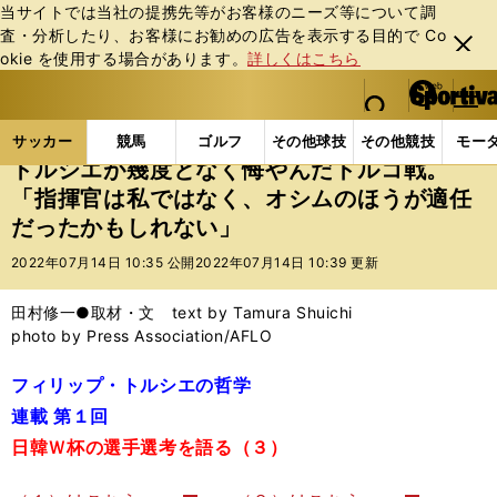
当サイトでは当社の提携先等がお客様のニーズ等について調
査・分析したり、お客様にお勧めの広告を表⽰する⽬的で Co
閉じ
okie を使⽤する場合があります。
詳しくはこちら
る
マイペ
web Sportiva (webスポルティーバ)
検索
メニュ
we
ー
サッカーの記事一覧
サッカー代表
日本代表
ト
b
ジ
サッカー
競馬
ゴルフ
その他球技
その他競技
モー
ス
トルシエが幾度となく悔やんだトルコ戦。
ポ
「指揮官は私ではなく、オシムのほうが適任
ル
だったかもしれない」
テ
ィ
2022年07月14日 10:35 公開
2022年07月14日 10:39 更新
ー
バ
田村修一●取材・文 text by Tamura Shuichi
photo by Press Association/AFLO
フィリップ・トルシエの哲学
連載 第１回
日韓Ｗ杯の選手選考を語る（３）