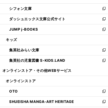
開
ウ
ウ
し
シフォン文庫
く
で
ィ
い
新
開
ン
ウ
し
ダッシュエックス文庫公式サイト
く
ド
ィ
い
新
ウ
ン
ウ
し
JUMP j-BOOKS
で
ド
ィ
い
新
開
ウ
ン
ウ
し
キッズ
く
で
ド
ィ
い
開
ウ
ン
ウ
集英社みらい文庫
く
で
ド
ィ
新
開
ウ
ン
し
集英社の児童図書 S-KIDS.LAND
く
で
ド
い
新
開
ウ
ウ
し
オンラインストア・
その他WEBサービス
く
で
ィ
い
開
ン
ウ
オンラインストア
く
ド
ィ
ウ
ン
OTO
で
ド
新
開
ウ
し
SHUEISHA MANGA-ART HERITAGE
く
で
い
新
開
ウ
し