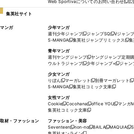
Web Sportivaについてのお問い合わせ
広
し
新
い
し
集英社サイト
ウ
い
ィ
ウ
マンガ
少年マンガ
ン
ィ
週刊少年ジャンプ
ジャンプSQ
Vジャン
ド
ン
新
新
S-MANGA
集英社ジャンプリミックス
集
ウ
ド
新
し
し
新
で
ウ
し
い
い
し
青年マンガ
開
で
い
ウ
ウ
い
週刊ヤングジャンプ
ヤングジャンプ定期
新
く
開
ウ
ィ
ィ
ウ
ウルトラジャンプ
少年ジャンプ+
ジャン
新
し
新
く
ィ
ン
ン
ィ
し
い
し
ン
ド
ド
ン
少女マンガ
い
ウ
い
ド
ウ
ウ
ド
りぼん
マーガレット
別冊マーガレット
新
新
新
ウ
ィ
ウ
ウ
で
で
ウ
S-MANGA
集英社コミック文庫
し
新
し
新
ィ
ン
ィ
で
開
開
で
い
し
い
し
ン
ド
ン
女性マンガ
開
く
く
開
ウ
い
ウ
い
ド
ウ
ド
Cookie
Cocohana
office YOU
マンガM
く
く
新
新
新
ィ
ウ
ィ
ウ
ウ
で
ウ
集英社コミック文庫
し
新
し
し
ン
ィ
ン
ィ
で
開
で
い
し
い
い
ド
ン
ド
ン
取材・ファッション
ファッション・美容
開
く
開
ウ
い
ウ
ウ
ウ
ド
ウ
ド
Seventeen
non-no
BAILA
MAQUIA
S
く
く
新
新
新
新
ィ
ウ
ィ
ィ
で
ウ
で
ウ
集英社オンライン