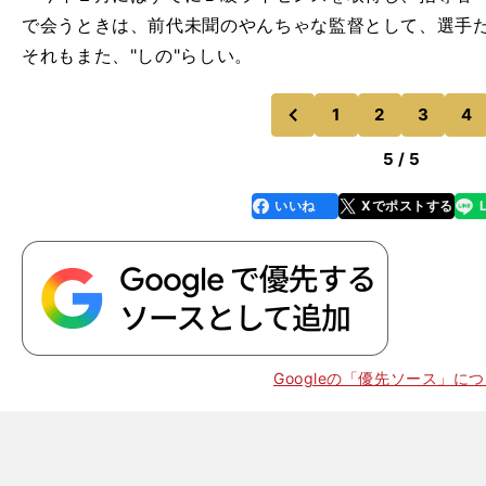
で会うときは、前代未聞のやんちゃな監督として、選手
それもまた、"しの"らしい。
1
2
3
4
のページへ
前
5 / 5
いいね
Xでポストする
line
faceboo
x
k
Googleの「優先ソース」に