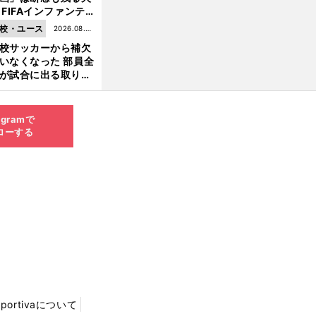
 FIFAインファンテ
ーノ会長体制に何が
校・ユース
2026.08.05
きているのか
校サッカーから補欠
更新
いなくなった 部員全
が試合に出る取り組
が進んでいる
agramで
ローする
Sportivaについて