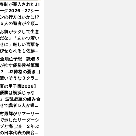
春制が導入されたJ1
ーグ2026－27シー
ンの行方はいかに!?
５人の識者が全順位
大胆予想
お前がラクして生意
だな」「あいつ若い
せに」厳しい言葉を
びせられるも佐藤慎
郎が貫いた誇りとフ
1全順位予想 識者５
ンへの思い
が推す優勝候補筆頭
？ J2降格の憂き目
遭いそうな３クラブ
は？
夏の甲子園2026】
優勝は横浜じゃな
」 波乱必至の組み合
せで識者５人が選ん
優勝校はここだ！
村勇輝がサマーリー
で示したリーダーシ
プと悔し涙 ２年ぶ
の日本代表の舞台を