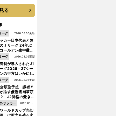
に３年目のNBA挑戦
続く
見る
事
リーグ
2026.08.06更新
ッカー日本代表と無
のＪリーグ 24年ぶ
ゴールデン生中継の
幕戦でヘタな試合は
リーグ
2026.08.06更新
せられない
春制が導入されたJ1
ーグ2026－27シー
ンの行方はいかに!?
５人の識者が全順位
な
。
リーグ
2026.08.06更新
でしこジャパン最大の危機
衝突するくらいの意見交換が必要だ
大胆予想
1全順位予想 識者５
が推す優勝候補筆頭
？ J2降格の憂き目
遭いそうな３クラブ
外サッカー
2026.08.05
は？
ワールドカップ売却
更新
画」は断念も残る火