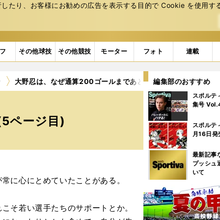
たり、お客様にお勧めの広告を表⽰する⽬的で Cookie を使⽤す
フ
その他球技
その他競技
モーター
フォト
連載
ン
大野忍は、なぜ通算200ゴールまであと18なのに引退を決意し
編集部のおすすめ
スポルテ
集号 Vol
5ページ目)
スポルテ
月16日発
最新記事
プッシュ
いて
常に心にとめていたことがある。
れこそ若い選手たちのサポートとか。