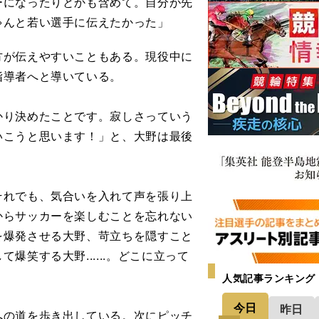
ーになったりとかも含めて。自分が先
ゃんと若い選手に伝えたかった」
が伝えやすいこともある。現役中に
指導者へと導いている。
かり決めたことです。寂しさっていう
いこうと思います！」と、大野は最後
れでも、気合いを入れて声を張り上
からサッカーを楽しむことを忘れない
を爆発させる大野、苛立ちを隠すこと
笑する大野......。どこに立って
人気記事ランキング
今日
昨日
の道を歩き出している。次にピッチ