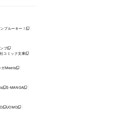
ャンプルーキー！
新
し
い
ウ
ャンプ
新
ィ
社コミック文庫
し
新
ン
い
し
ド
ウ
い
ウ
ガMeets
新
ィ
ウ
で
し
ン
ィ
開
い
ド
ン
く
ウ
ウ
ド
s
S-MANGA
新
新
ィ
で
ウ
し
し
ン
開
で
い
い
ド
く
開
ウ
ウ
ウ
NO
UOMO
く
新
新
ィ
ィ
で