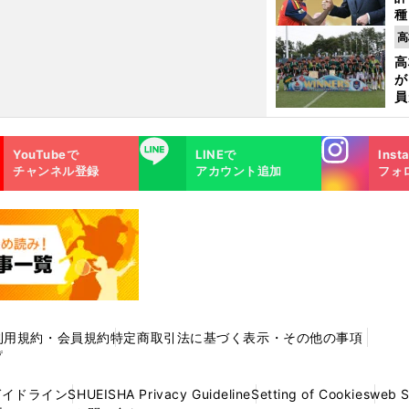
種
ィ
高
起
高
が
員
み
Instagra
LINE
YouTubeで
LINEで
Inst
m
チャンネル登録
アカウント追加
フォ
利用規約・会員規約
特定商取引法に基づく表示・その他の事項
プ
ガイドライン
SHUEISHA Privacy Guideline
Setting of Cookies
web 