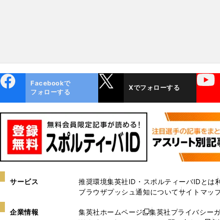
ebo
X
YouTube
Facebookで
Xでフォローする
ok
フォローする
サービス
推奨環境
集英社ID・スポルティーバIDとは
ブラウザプッシュ通知について
サイトマッ
企業情報
集英社ホームページ
集英社プライバシー
新