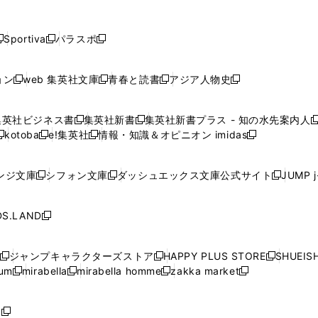
し
し
し
し
し
ン
ン
ン
ン
開
開
開
開
開
い
い
い
い
い
ド
ド
ド
ド
く
く
く
く
く
ウ
ウ
ウ
ウ
ウ
ウ
ウ
ウ
ウ
Sportiva
パラスポ
新
新
ィ
ィ
ィ
ィ
ィ
で
で
で
で
し
し
し
ン
ン
ン
ン
ン
開
開
開
開
い
い
い
ド
ド
ド
ド
ド
ョン
web 集英社文庫
青春と読書
アジア人物史
く
く
く
く
新
新
新
新
ウ
ウ
ウ
ウ
ウ
ウ
ウ
ウ
し
し
し
し
ィ
ィ
ィ
で
で
で
で
で
い
い
い
い
ン
ン
ン
集英社ビジネス書
集英社新書
集英社新書プラス - 知の水先案内人
開
開
開
開
開
新
新
新
ウ
ウ
ウ
ウ
ド
ド
ド
kotoba
e!集英社
情報・知識＆オピニオン imidas
く
く
く
く
く
新
し
新
し
新
ィ
ィ
ィ
ィ
ウ
ウ
ウ
し
し
い
し
い
し
ン
ン
ン
ン
で
で
で
い
い
ウ
い
ウ
い
ド
ド
ド
ド
ンジ文庫
シフォン文庫
ダッシュエックス文庫公式サイト
JUMP 
開
開
開
新
新
新
ウ
ウ
ィ
ウ
ィ
ウ
ウ
ウ
ウ
ウ
く
く
く
し
し
し
ィ
ィ
ン
ィ
ン
ィ
で
で
で
で
い
い
い
ン
ン
ド
ン
ド
ン
S.LAND
開
開
開
開
新
ウ
ウ
ウ
ド
ド
ウ
ド
ウ
ド
く
く
く
く
し
ィ
ィ
ィ
ウ
ウ
で
ウ
で
ウ
い
ン
ン
ン
ジャンプキャラクターズストア
HAPPY PLUS STORE
SHUEIS
で
で
開
で
開
で
新
新
新
ウ
ド
ド
ド
ium
mirabella
mirabella homme
zakka market
開
開
く
開
く
開
し
新
新
新
し
新
し
ィ
ウ
ウ
ウ
く
く
く
く
い
し
し
い
し
し
い
ン
で
で
で
ウ
い
い
ウ
い
い
ウ
ド
ボ
開
開
開
新