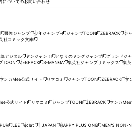
告についてのお問い合わせ
プ
最強ジャンプ
少年ジャンプ+
ジャンプTOON
ZEBRACK
ジ
新
新
新
新
新
英社コミック文庫
し
新
し
し
し
し
い
い
し
い
い
い
ウ
ウ
い
ウ
ウ
ウ
購読デジタル
ヤンジャン！
となりのヤングジャンプ
グランドジ
新
新
新
ィ
ィ
ウ
ィ
ィ
ィ
プTOON
ZEBRACK
S-MANGA
集英社ジャンプリミックス
集英
新
し
新
し
新
し
新
ン
ン
ィ
ン
ン
ン
し
い
し
い
し
い
し
ド
ド
ン
ド
ド
ド
い
ウ
い
ウ
い
ウ
い
ウ
ウ
ド
ウ
ウ
ウ
マンガMee公式サイト
リマコミ
ジャンプTOON
ZEBRACK
マン
新
新
新
新
ウ
ィ
ウ
ィ
ウ
ィ
ウ
で
で
ウ
で
で
で
し
し
し
し
し
ィ
ン
ィ
ン
ィ
ン
ィ
開
開
で
開
開
開
い
い
い
い
い
ン
ド
ン
ド
ン
ド
ン
く
く
開
く
く
く
ウ
ウ
ウ
ウ
ウ
ド
ウ
ド
ウ
ド
ウ
ド
ee公式サイト
リマコミ
ジャンプTOON
ZEBRACK
マンガMeet
く
新
新
新
新
ィ
ィ
ィ
ィ
ィ
ウ
で
ウ
で
ウ
で
ウ
し
し
し
し
ン
ン
ン
ン
ン
で
開
で
開
で
開
で
い
い
い
い
ド
ド
ド
ド
ド
開
く
開
く
開
く
開
ウ
ウ
ウ
ウ
ウ
ウ
ウ
ウ
ウ
PUR
LEE
eclat
T JAPAN
HAPPY PLUS ONE
MEN'S NON-
く
く
く
く
新
新
新
新
新
ィ
ィ
ィ
ィ
で
で
で
で
で