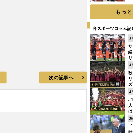
糧
は
もっと
各スポーツコラム記
J
サ
縁
り
開
J
見
秋
次の記事へ
リ
ズ
J
を
J
人
は
に
海
と
「
計