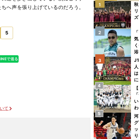
秋
1
たちへ声を張り上げているのだろう。
リ
ズ
を
「
5
2
気
く
浴
太
LINEで送る
J
3
ァ
人
は
に
4
と
【
「
い
わ
ついて
5
だ
河
グ
ッ
り