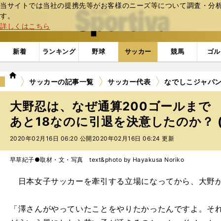
当サイトでは当社の提携先等がお客様のニーズ等について調査・分析し
web Sportiva (webスポルティーバ)
す。
詳しくはこちら
新着
ランキング
野球
サッカー
競馬
ゴル
we
サッカーの記事一覧
サッカー代表
なでしこジャパ
b
ス
大野忍は、なぜ通算200ゴールまで
ポ
ル
あと18なのに引退を決意したのか？ (
テ
2020年02月16日 06:20 公開
2020年02月16日 06:24 更新
ィ
ー
バ
早草紀子●取材・文・写真 text&photo by Hayakusa Noriko
日本女子サッカーを牽引する立場になってから、大野が
「澤さんがやっていたことをやりたかったんですよ。そ