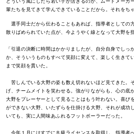
どういう風にしたら若い子が活きるのか、ムードメーカ
輩たちを見てきて学んできていることだから。それをち
選手同士だから伝わることもあれば、指導者としての方
散りばめられていた点が、今ようやく線となって大野を
「引退の決断に時間はかかりましたが、自分自身でしっ
か、そういうものもすべて笑顔に変えて、楽しく生きて
まで笑顔を貫いた。
苦しんでいる大野の姿も数え切れないほど見てきた。そ
げ、チームメイトを笑わせる。強がりながらも、心の底
大野をプレーヤーとして見ることはもう叶わない。喜び
ができない大野、いたずらを仕掛ける大野、それが成功して爆
いても、実に人間味あふれるフットボーラーだった。
今年１月にはすでにＢ級ライセンスを取得し、指導者へ