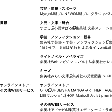
し
新
し
し
し
ン
ィ
ン
ン
開
で
開
で
い
し
い
い
い
ド
ン
ド
ド
芸能・情報・スポーツ
く
開
く
開
ウ
い
ウ
ウ
ウ
ウ
ド
ウ
ウ
Myojo
週プレNEWS
週プレ グラジャパ!
く
く
新
新
新
ィ
ウ
ィ
ィ
ィ
で
ウ
で
で
し
し
ン
ィ
ン
ン
ン
書籍
文芸・文庫・総合
開
で
開
開
い
い
ド
ン
ド
ド
ド
すばる
小説すばる
集英社 文芸ステーシ
く
開
く
く
新
新
ウ
ウ
ウ
ド
ウ
ウ
ウ
く
し
し
ィ
ィ
学芸・ノンフィクション・新書
で
ウ
で
で
で
い
い
ン
ン
集英社学芸部 - 学芸・ノンフィクション
開
で
開
開
開
新
ウ
ウ
ド
ド
1日5分で、明日は変わる よみタイ yomitai
く
開
く
く
く
し
新
ィ
ィ
ウ
ウ
く
い
ン
ン
ライトノベル・ノベライズ
で
で
ウ
ド
ド
集英社Webマガジン コバルト
集英社オレ
開
開
新
ィ
ウ
ウ
く
く
し
ン
キッズ
で
で
い
ド
集英社みらい文庫
集英社の児童図書 S-KID
開
開
新
ウ
ウ
く
く
し
ィ
オンラインストア・
オンラインストア
で
い
ン
その他WEBサービス
OTO
SHUEISHA MANGA-ART HERITAGE
開
新
ウ
ド
LEEマルシェ
SHOP Marisol
eclat prem
く
し
新
新
ィ
ウ
い
し
し
ン
その他WEBサービス
で
ウ
い
い
ド
集英社アドナビ
集英社エディターズ・ラ
開
新