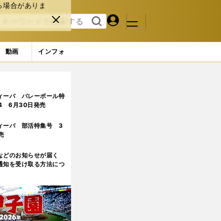
る場合がありま
マイペ
閉じ
検索
メニュ
ー
る
す
ジ
る
動画
インフォ
たのか？
5ページ目
ィーバ バレーボール特
.4 6月30日発売
ィーバ 部活特集号 3
売
などのお知らせが届く
通知を受け取る方法につ