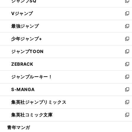
ジャンプSQ
い
新
ウ
し
Vジャンプ
ィ
い
新
ン
ウ
し
最強ジャンプ
ド
ィ
い
新
ウ
ン
ウ
し
少年ジャンプ+
で
ド
ィ
い
新
開
ウ
ン
ウ
し
ジャンプTOON
く
で
ド
ィ
い
新
開
ウ
ン
ウ
し
ZEBRACK
く
で
ド
ィ
い
新
開
ウ
ン
ウ
し
ジャンプルーキー！
く
で
ド
ィ
い
新
開
ウ
ン
ウ
し
S-MANGA
く
で
ド
ィ
い
新
開
ウ
ン
ウ
し
集英社ジャンプリミックス
く
で
ド
ィ
い
新
開
ウ
ン
ウ
し
集英社コミック文庫
く
で
ド
ィ
い
新
開
ウ
ン
ウ
し
青年マンガ
く
で
ド
ィ
い