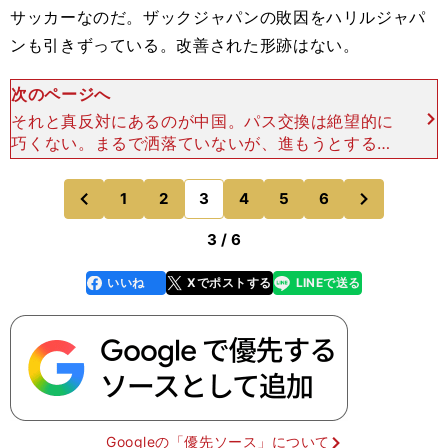
サッカーなのだ。ザックジャパンの敗因をハリルジャパ
ンも引きずっている。改善された形跡はない。
次のページへ
それと真反対にあるのが中国。パス交換は絶望的に
巧くない。まるで洒落ていないが、進もうとする方
向はいい。空いているスペース、日本が嫌がる方向
に、運んでいく。 だから意外な奪われ方をしな
次
1
2
3
4
5
6
のページへ
のページへ
い。何十回と日
前
3 / 6
いいね
Xでポストする
LINEで送る
line
faceboo
x
k
Googleの「優先ソース」について