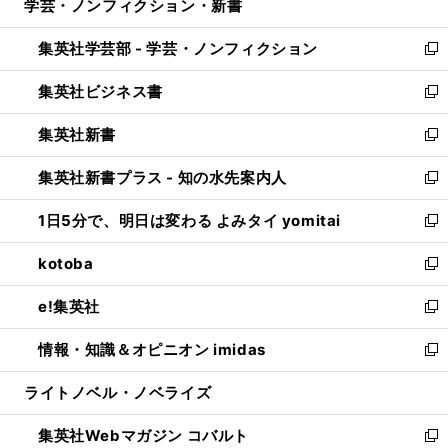
学芸・ノンフィクション・新書
く
で
ド
ィ
い
開
ウ
ン
ウ
集英社学芸部 - 学芸・ノンフィクション
く
で
ド
ィ
新
開
ウ
ン
し
集英社ビジネス書
く
で
ド
い
新
開
ウ
ウ
し
集英社新書
く
で
ィ
い
新
開
ン
ウ
し
集英社新書プラス - 知の水先案内人
く
ド
ィ
い
新
ウ
ン
ウ
し
1日5分で、明日は変わる よみタイ yomitai
で
ド
ィ
い
新
開
ウ
ン
ウ
し
kotoba
く
で
ド
ィ
い
新
開
ウ
ン
ウ
し
e!集英社
く
で
ド
ィ
い
新
開
ウ
ン
ウ
し
情報・知識＆オピニオン imidas
く
で
ド
ィ
い
新
開
ウ
ン
ウ
し
ライトノベル・ノベライズ
く
で
ド
ィ
い
開
ウ
ン
ウ
集英社Webマガジン コバルト
く
で
ド
ィ
新