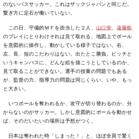
のないパスサッカー。これはザックジャパンと同じだ。
繋ぎ方に定石が働いていない。
この日、守備的ＭＦを担当した２人、
山口蛍
、
遠藤航
のプレイにとりわけそれは見て取れる。地図上でボール
を意図的に操作し、動かしている様子ではない。右、
左、長、短のこだわりはない。出たとこ勝負。ピッチと
いうキャンバスに、どんな絵を描こうとしているのか、
見て取ることができない。選手の技量の問題でもある
が、監督の力、指導力の問題は同じくらい、いや、もっ
と大きい。
いつボールを奪われるか、攻守が切り替わるのか、分
からないのがサッカー。しかし意図的にボールを動かせ
ば、そのだいたいの場所は予想がつく。
日本は奪われた時「しまった！」と、ほぼ全員で驚く