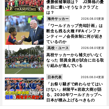
優勝候補筆頭は？ J2降格の憂
き目に遭いそうな３クラブと
は？
海外サッカー
2026.08.05更新
「ワールドカップ売却計画」は
断念も残る火種 FIFAインファ
ンティーノ会長体制に何が起き
ているのか
高校・ユース
2026.08.05更新
高校サッカーから補欠がいなく
なった 部員全員が試合に出る取
り組みが進んでいる
日本代表
2026.08.04更新
「お祭り騒ぎで終わらせてはい
けない」林陵平×岩政大樹が語
る、2030年ワールドカップへ
日本が積み上げるべきもの