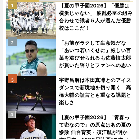
【夏の甲子園2026】「優勝は
1
横浜じゃない」 波乱必至の組み
合わせで識者５人が選んだ優勝
校はここだ！
「お前がラクして生意気だな」
2
「あいつ若いくせに」厳しい言
葉を浴びせられるも佐藤慎太郎
が貫いた誇りとファンへの思い
宇野昌磨は本田真凜とのアイス
3
ダンスで新境地を切り開く 高
橋大輔の証言とも重なる課題と
楽しさ
4
【夏の甲子園2026】「青春っ
て密なので」の原点はあの夏の
惨敗 仙台育英・須江航が明か