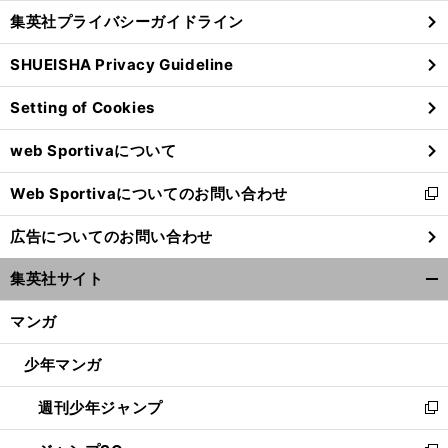
し
じ
集英社プライバシーガイドライン
い
る
ウ
SHUEISHA Privacy Guideline
ィ
ン
Setting of Cookies
ド
ウ
web Sportivaについて
で
開
前
Web Sportivaについてのお問い合わせ
く
新
へ
し
広告についてのお問い合わせ
い
ウ
集英社サイト
ィ
開
ン
く/
マンガ
ド
閉
ウ
じ
少年マンガ
で
る
開
週刊少年ジャンプ
く
新
し