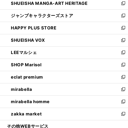
SHUEISHA MANGA-ART HERITAGE
く
で
い
新
開
ウ
し
ジャンプキャラクターズストア
く
ィ
い
新
ン
ウ
し
HAPPY PLUS STORE
ド
ィ
い
新
ウ
ン
ウ
し
SHUEISHA VOX
で
ド
ィ
い
新
開
ウ
ン
ウ
し
LEEマルシェ
く
で
ド
ィ
い
新
開
ウ
ン
ウ
し
SHOP Marisol
く
で
ド
ィ
い
新
開
ウ
ン
ウ
し
eclat premium
く
で
ド
ィ
い
新
開
ウ
ン
ウ
し
mirabella
く
で
ド
ィ
い
新
開
ウ
ン
ウ
し
mirabella homme
く
で
ド
ィ
い
新
開
ウ
ン
ウ
し
zakka market
く
で
ド
ィ
い
新
開
ウ
ン
ウ
し
その他WEBサービス
く
で
ド
ィ
い