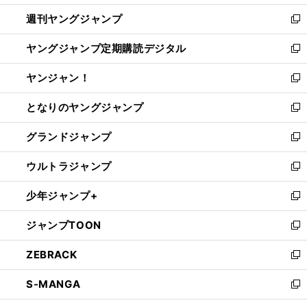
開
ウ
ン
ウ
週刊ヤングジャンプ
く
で
ド
ィ
新
開
ウ
ン
し
ヤングジャンプ定期購読デジタル
く
で
ド
い
新
開
ウ
ウ
し
ヤンジャン！
く
で
ィ
い
新
開
ン
ウ
し
となりのヤングジャンプ
く
ド
ィ
い
新
ウ
ン
ウ
し
グランドジャンプ
で
ド
ィ
い
新
開
ウ
ン
ウ
し
ウルトラジャンプ
く
で
ド
ィ
い
新
開
ウ
ン
ウ
し
少年ジャンプ+
く
で
ド
ィ
い
新
開
ウ
ン
ウ
し
ジャンプTOON
く
で
ド
ィ
い
新
開
ウ
ン
ウ
し
ZEBRACK
く
で
ド
ィ
い
新
開
ウ
ン
ウ
し
S-MANGA
く
で
ド
ィ
い
新
開
ウ
ン
ウ
し