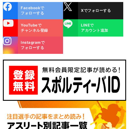
cebo
X
Facebookで
Xでフォローする
ok
フォローする
uTube
LINE
YouTubeで
LINEで
チャンネル登録
アカウント追加
stagra
Instagramで
m
フォローする