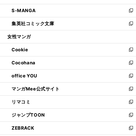
開
ウ
ン
ウ
し
S-MANGA
く
で
ド
ィ
い
新
開
ウ
ン
ウ
し
集英社コミック文庫
く
で
ド
ィ
い
新
開
ウ
ン
ウ
し
女性マンガ
く
で
ド
ィ
い
開
ウ
ン
ウ
Cookie
く
で
ド
ィ
新
開
ウ
ン
し
Cocohana
く
で
ド
い
新
開
ウ
ウ
し
office YOU
く
で
ィ
い
新
開
ン
ウ
し
マンガMee公式サイト
く
ド
ィ
い
新
ウ
ン
ウ
し
リマコミ
で
ド
ィ
い
新
開
ウ
ン
ウ
し
ジャンプTOON
く
で
ド
ィ
い
新
開
ウ
ン
ウ
し
ZEBRACK
く
で
ド
ィ
い
新
開
ウ
ン
ウ
し