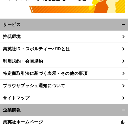
サービス
開
く/
推奨環境
閉
じ
集英社ID・スポルティーバIDとは
る
利用規約・会員規約
特定商取引法に基づく表示・その他の事項
ブラウザプッシュ通知について
サイトマップ
企業情報
開
く/
集英社ホームページ
新
閉