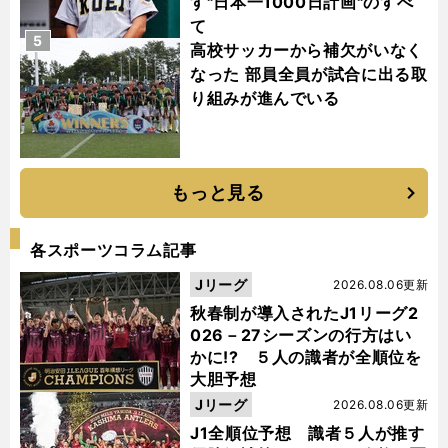
す"日本一1000日計画"のすべ
て
5
高校サッカーから補欠がいなく
なった 部員全員が試合に出る取
り組みが進んでいる
もっと見る
各スポーツコラム記事
Jリーグ
2026.08.06更新
秋春制が導入されたJ1リーグ2
026－27シーズンの行方はい
かに!? ５人の識者が全順位を
大胆予想
Jリーグ
2026.08.06更新
J1全順位予想 識者５人が推す