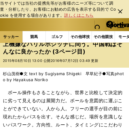
当サイトでは当社の提携先等がお客様のニーズ等について調
査・分析したり、お客様にお勧めの広告を表⽰する⽬的で Co
閉じ
okie を使⽤する場合があります。
詳しくはこちら
る
マイペ
web Sportiva (webスポルティーバ)
検索
メニュ
we
ー
サッカーの記事一覧
サッカー代表
日本代表
上
b
ジ
サッカー
競馬
ゴルフ
その他球技
その他競技
モー
ス
上機嫌なハリルホジッチに問う。中国戦はそ
ポ
んなに良かったか (3ページ目)
ル
テ
2015年08月10日 13:00 公開
2016年07月12日 03:49 更新
ィ
ー
杉山茂樹●文 text by Sugiyama Shigeki 早草紀子●写真phot
バ
o by Hayakusa Noriko
ボール操作もさることながら、世界と比較して決定的
に劣って見えるのは展開力だ。ボールを意図的に運ぶこ
とができていない。人から人。フリーの選手が目の前に
現れたからパスを出す。そんな感じだ。場所を意識しな
いパスワーク。方向性、ルート、タイミングにこだわり