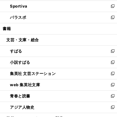
開
ン
ウ
し
Sportiva
く
ド
ィ
い
新
ウ
ン
ウ
し
パラスポ
で
ド
ィ
い
新
開
ウ
ン
ウ
し
書籍
く
で
ド
ィ
い
開
ウ
ン
ウ
文芸・文庫・総合
く
で
ド
ィ
開
ウ
ン
すばる
く
で
ド
新
開
ウ
し
小説すばる
く
で
い
新
開
ウ
し
集英社 文芸ステーション
く
ィ
い
新
ン
ウ
し
web 集英社文庫
ド
ィ
い
新
ウ
ン
ウ
し
青春と読書
で
ド
ィ
い
新
開
ウ
ン
ウ
し
アジア人物史
く
で
ド
ィ
い
新
開
ウ
ン
ウ
し