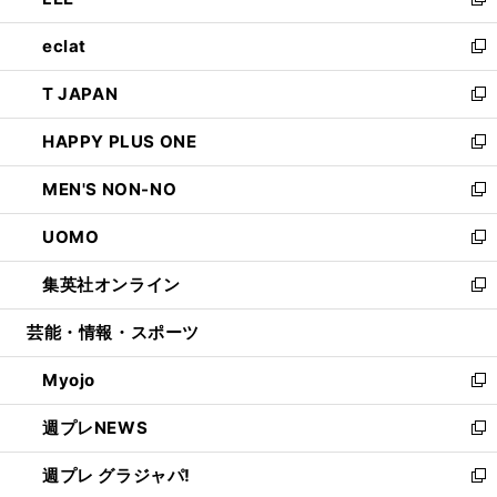
ィ
い
新
開
ウ
ン
ウ
し
eclat
く
で
ド
ィ
い
新
開
ウ
ン
ウ
し
T JAPAN
く
で
ド
ィ
い
新
開
ウ
ン
ウ
し
HAPPY PLUS ONE
く
で
ド
ィ
い
新
開
ウ
ン
ウ
し
MEN'S NON-NO
く
で
ド
ィ
い
新
開
ウ
ン
ウ
し
UOMO
く
で
ド
ィ
い
新
開
ウ
ン
ウ
し
集英社オンライン
く
で
ド
ィ
い
新
開
ウ
ン
ウ
し
芸能・情報・スポーツ
く
で
ド
ィ
い
開
ウ
ン
ウ
Myojo
く
で
ド
ィ
新
開
ウ
ン
し
週プレNEWS
く
で
ド
い
新
開
ウ
ウ
し
週プレ グラジャパ!
く
で
ィ
い
新