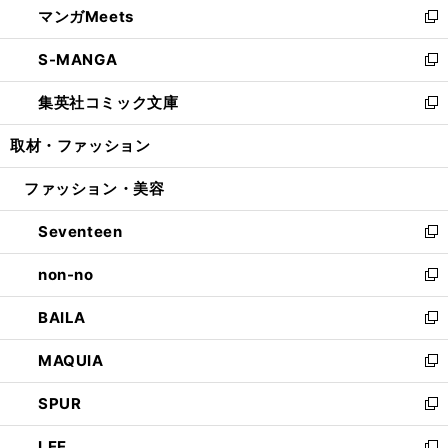
マンガMeets
く
で
ド
ィ
い
新
開
ウ
ン
ウ
し
S-MANGA
く
で
ド
ィ
い
新
開
ウ
ン
ウ
し
集英社コミック文庫
く
で
ド
ィ
い
新
開
ウ
ン
ウ
し
取材・ファッション
く
で
ド
ィ
い
開
ウ
ン
ウ
ファッション・美容
く
で
ド
ィ
開
ウ
ン
Seventeen
く
で
ド
新
開
ウ
し
non-no
く
で
い
新
開
ウ
し
BAILA
く
ィ
い
新
ン
ウ
し
MAQUIA
ド
ィ
い
新
ウ
ン
ウ
し
SPUR
で
ド
ィ
い
新
開
ウ
ン
ウ
し
LEE
く
で
ド