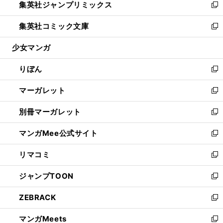
集英社ジャンプリミックス
く
で
ド
ィ
い
新
開
ウ
ン
ウ
し
集英社コミック文庫
く
で
ド
ィ
い
新
開
ウ
ン
ウ
し
少女マンガ
く
で
ド
ィ
い
開
ウ
ン
ウ
りぼん
く
で
ド
ィ
新
開
ウ
ン
し
マーガレット
く
で
ド
い
新
開
ウ
ウ
し
別冊マーガレット
く
で
ィ
い
新
開
ン
ウ
し
マンガMee公式サイト
く
ド
ィ
い
新
ウ
ン
ウ
し
リマコミ
で
ド
ィ
い
新
開
ウ
ン
ウ
し
ジャンプTOON
く
で
ド
ィ
い
新
開
ウ
ン
ウ
し
ZEBRACK
く
で
ド
ィ
い
新
開
ウ
ン
ウ
し
マンガMeets
く
で
ド
ィ
い
新