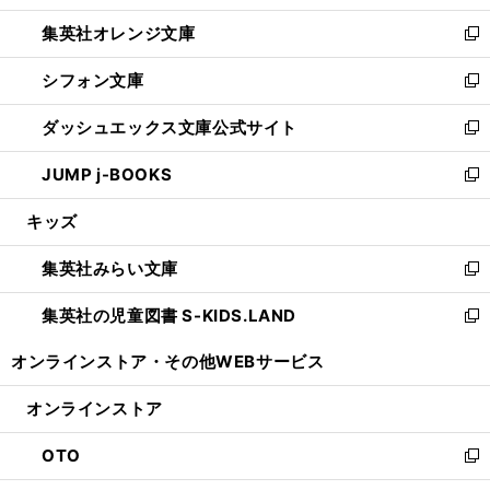
開
ウ
ン
し
集英社オレンジ文庫
く
で
ド
い
新
開
ウ
ウ
し
シフォン文庫
く
で
ィ
い
新
開
ン
ウ
し
ダッシュエックス文庫公式サイト
く
ド
ィ
い
新
ウ
ン
ウ
し
JUMP j-BOOKS
で
ド
ィ
い
新
開
ウ
ン
ウ
し
キッズ
く
で
ド
ィ
い
開
ウ
ン
ウ
集英社みらい文庫
く
で
ド
ィ
新
開
ウ
ン
し
集英社の児童図書 S-KIDS.LAND
く
で
ド
い
新
開
ウ
ウ
し
オンラインストア・
その他WEBサービス
く
で
ィ
い
開
ン
ウ
オンラインストア
く
ド
ィ
ウ
ン
OTO
で
ド
新
開
ウ
し