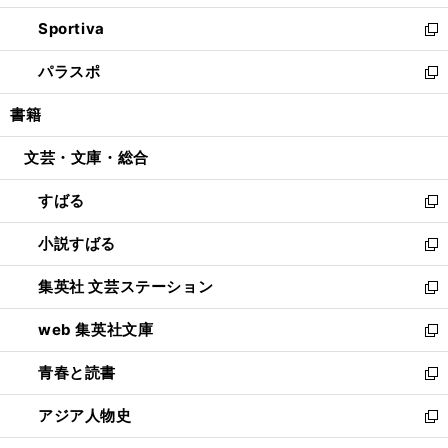
開
ン
ウ
し
Sportiva
く
ド
ィ
い
新
ウ
ン
ウ
し
パラスポ
で
ド
ィ
い
新
開
ウ
ン
ウ
し
書籍
く
で
ド
ィ
い
開
ウ
ン
ウ
文芸・文庫・総合
く
で
ド
ィ
開
ウ
ン
すばる
く
で
ド
新
開
ウ
し
小説すばる
く
で
い
新
開
ウ
し
集英社 文芸ステーション
く
ィ
い
新
ン
ウ
し
web 集英社文庫
ド
ィ
い
新
ウ
ン
ウ
し
青春と読書
で
ド
ィ
い
新
開
ウ
ン
ウ
し
アジア人物史
く
で
ド
ィ
い
新
開
ウ
ン
ウ
し