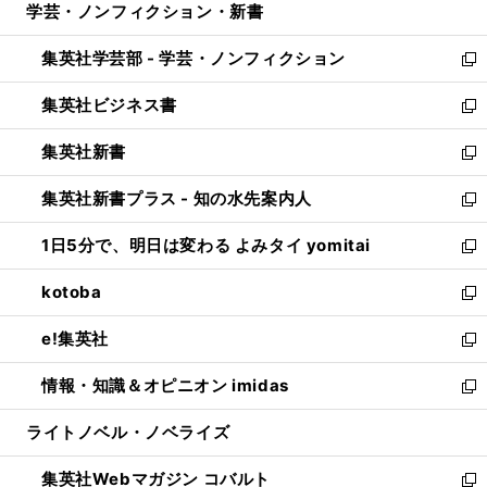
学芸・ノンフィクション・新書
く
で
ド
ィ
い
開
ウ
ン
ウ
集英社学芸部 - 学芸・ノンフィクション
く
で
ド
ィ
新
開
ウ
ン
し
集英社ビジネス書
く
で
ド
い
新
開
ウ
ウ
し
集英社新書
く
で
ィ
い
新
開
ン
ウ
し
集英社新書プラス - 知の水先案内人
く
ド
ィ
い
新
ウ
ン
ウ
し
1日5分で、明日は変わる よみタイ yomitai
で
ド
ィ
い
新
開
ウ
ン
ウ
し
kotoba
く
で
ド
ィ
い
新
開
ウ
ン
ウ
し
e!集英社
く
で
ド
ィ
い
新
開
ウ
ン
ウ
し
情報・知識＆オピニオン imidas
く
で
ド
ィ
い
新
開
ウ
ン
ウ
し
ライトノベル・ノベライズ
く
で
ド
ィ
い
開
ウ
ン
ウ
集英社Webマガジン コバルト
く
で
ド
ィ
新