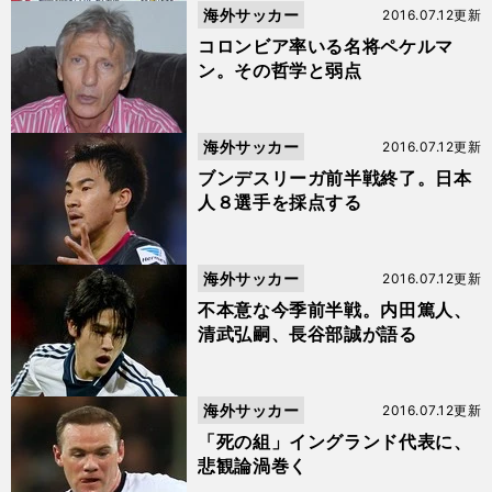
海外サッカー
2016.07.12更新
コロンビア率いる名将ペケルマ
ン。その哲学と弱点
海外サッカー
2016.07.12更新
ブンデスリーガ前半戦終了。日本
人８選手を採点する
海外サッカー
2016.07.12更新
不本意な今季前半戦。内田篤人、
清武弘嗣、長谷部誠が語る
海外サッカー
2016.07.12更新
「死の組」イングランド代表に、
悲観論渦巻く