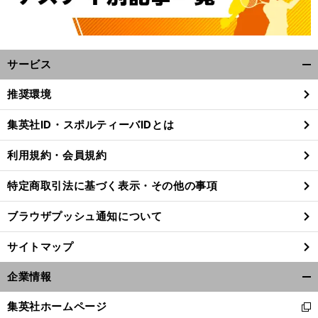
サービス
開
く/
推奨環境
閉
じ
集英社ID・スポルティーバIDとは
る
利用規約・会員規約
特定商取引法に基づく表示・その他の事項
ブラウザプッシュ通知について
サイトマップ
企業情報
開
く/
集英社ホームページ
新
閉