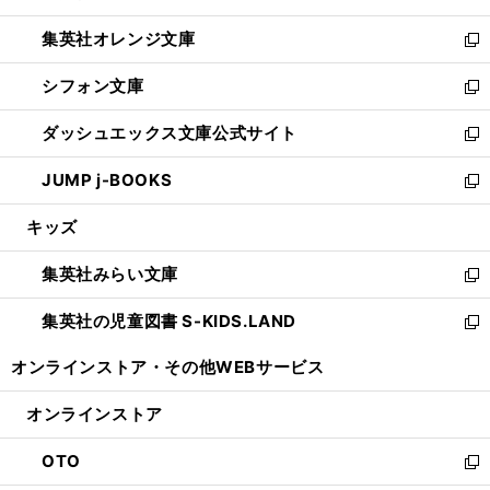
開
ウ
ン
し
集英社オレンジ文庫
く
で
ド
い
新
開
ウ
ウ
し
シフォン文庫
く
で
ィ
い
新
開
ン
ウ
し
ダッシュエックス文庫公式サイト
く
ド
ィ
い
新
ウ
ン
ウ
し
JUMP j-BOOKS
で
ド
ィ
い
新
開
ウ
ン
ウ
し
キッズ
く
で
ド
ィ
い
開
ウ
ン
ウ
集英社みらい文庫
く
で
ド
ィ
新
開
ウ
ン
し
集英社の児童図書 S-KIDS.LAND
く
で
ド
い
新
開
ウ
ウ
し
オンラインストア・
その他WEBサービス
く
で
ィ
い
開
ン
ウ
オンラインストア
く
ド
ィ
ウ
ン
OTO
で
ド
新
開
ウ
し