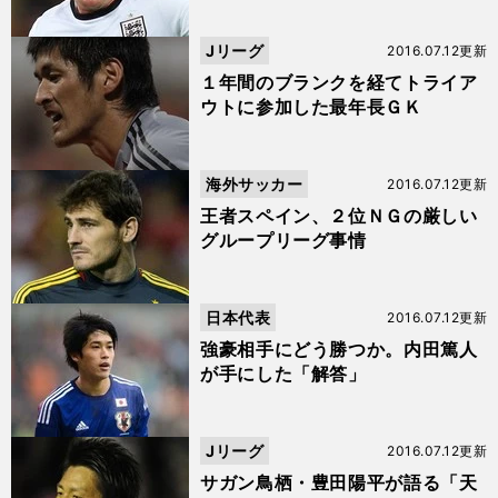
Jリーグ
2016.07.12更新
１年間のブランクを経てトライア
ウトに参加した最年長ＧＫ
海外サッカー
2016.07.12更新
王者スペイン、２位ＮＧの厳しい
グループリーグ事情
日本代表
2016.07.12更新
強豪相手にどう勝つか。内田篤人
が手にした「解答」
Jリーグ
2016.07.12更新
サガン鳥栖・豊田陽平が語る「天