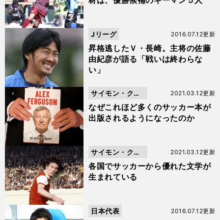
材は、優勝候補のキーマン５人
Jリーグ
2016.07.12更新
昇格逃したＶ・長崎。主将の佐藤
由紀彦が語る「戦いは終わらな
い」
サイモン・クー
2021.03.12更新
パー
なぜこれほど多くのサッカー本が
出版されるようになったのか
サイモン・クー
2021.03.12更新
パー
各国でサッカーから優れた文学が
生まれている
日本代表
2016.07.12更新