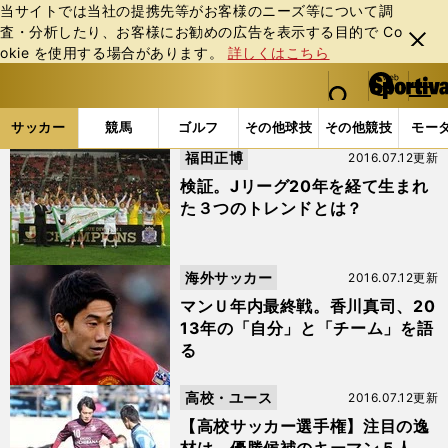
当サイトでは当社の提携先等がお客様のニーズ等について調
査・分析したり、お客様にお勧めの広告を表⽰する⽬的で Co
閉じ
okie を使⽤する場合があります。
詳しくはこちら
る
マイペ
web Sportiva (webスポルティーバ)
検索
メニュ
we
ー
サッカーの記事一覧 (445ページ目)
b
ジ
サッカー
競馬
ゴルフ
その他球技
その他競技
モー
ス
福田正博
2016.07.12更新
ポ
ル
検証。Jリーグ20年を経て生まれ
テ
た３つのトレンドとは？
ィ
ー
バ
海外サッカー
2016.07.12更新
マンＵ年内最終戦。香川真司、20
13年の「自分」と「チーム」を語
る
高校・ユース
2016.07.12更新
【高校サッカー選手権】注目の逸