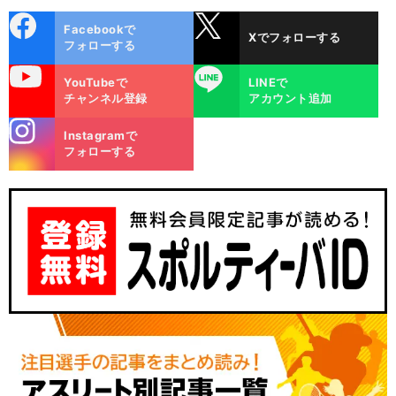
cebo
X
Facebookで
Xでフォローする
ok
フォローする
uTube
LINE
YouTubeで
LINEで
チャンネル登録
アカウント追加
stagra
Instagramで
m
フォローする