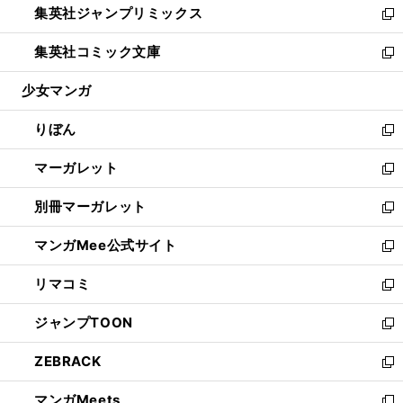
集英社ジャンプリミックス
く
で
ド
ィ
い
新
開
ウ
ン
ウ
し
集英社コミック文庫
く
で
ド
ィ
い
新
開
ウ
ン
ウ
し
少女マンガ
く
で
ド
ィ
い
開
ウ
ン
ウ
りぼん
く
で
ド
ィ
新
開
ウ
ン
し
マーガレット
く
で
ド
い
新
開
ウ
ウ
し
別冊マーガレット
く
で
ィ
い
新
開
ン
ウ
し
マンガMee公式サイト
く
ド
ィ
い
新
ウ
ン
ウ
し
リマコミ
で
ド
ィ
い
新
開
ウ
ン
ウ
し
ジャンプTOON
く
で
ド
ィ
い
新
開
ウ
ン
ウ
し
ZEBRACK
く
で
ド
ィ
い
新
開
ウ
ン
ウ
し
マンガMeets
く
で
ド
ィ