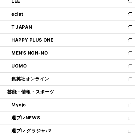
LEE
く
で
ド
ィ
い
新
開
ウ
ン
ウ
し
eclat
く
で
ド
ィ
い
新
開
ウ
ン
ウ
し
T JAPAN
く
で
ド
ィ
い
新
開
ウ
ン
ウ
し
HAPPY PLUS ONE
く
で
ド
ィ
い
新
開
ウ
ン
ウ
し
MEN'S NON-NO
く
で
ド
ィ
い
新
開
ウ
ン
ウ
し
UOMO
く
で
ド
ィ
い
新
開
ウ
ン
ウ
し
集英社オンライン
く
で
ド
ィ
い
新
開
ウ
ン
ウ
し
芸能・情報・スポーツ
く
で
ド
ィ
い
開
ウ
ン
ウ
Myojo
く
で
ド
ィ
新
開
ウ
ン
し
週プレNEWS
く
で
ド
い
新
開
ウ
ウ
し
週プレ グラジャパ!
く
で
ィ
い
新