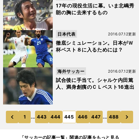
17年の現役生活に幕。いま北嶋秀
朗の胸に去来するもの
日本代表
2016.07.12更新
徹底シミュレーション。日本がＷ
杯ベスト８に入るためには？
海外サッカー
2016.07.12更新
試合後に手当て。シャルケ内田篤
人、満身創痍のＣＬベスト16進出
次
1
...
443
444
445
446
447
...
488
のページへ
のページへ
前
「サッカーの記事一覧」関連の記事をもっと見る