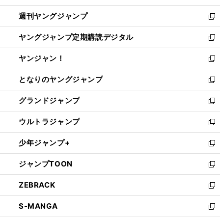
開
ウ
ン
ウ
週刊ヤングジャンプ
く
で
ド
ィ
新
開
ウ
ン
し
ヤングジャンプ定期購読デジタル
く
で
ド
い
新
開
ウ
ウ
し
ヤンジャン！
く
で
ィ
い
新
開
ン
ウ
し
となりのヤングジャンプ
く
ド
ィ
い
新
ウ
ン
ウ
し
グランドジャンプ
で
ド
ィ
い
新
開
ウ
ン
ウ
し
ウルトラジャンプ
く
で
ド
ィ
い
新
開
ウ
ン
ウ
し
少年ジャンプ+
く
で
ド
ィ
い
新
開
ウ
ン
ウ
し
ジャンプTOON
く
で
ド
ィ
い
新
開
ウ
ン
ウ
し
ZEBRACK
く
で
ド
ィ
い
新
開
ウ
ン
ウ
し
S-MANGA
く
で
ド
ィ
い
新
開
ウ
ン
ウ
し