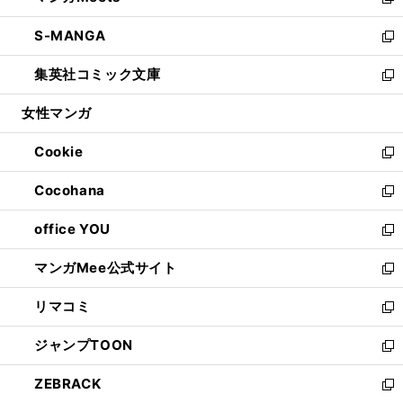
い
新
開
ウ
ン
ウ
し
S-MANGA
く
で
ド
ィ
い
新
開
ウ
ン
ウ
し
集英社コミック文庫
く
で
ド
ィ
い
新
開
ウ
ン
ウ
し
女性マンガ
く
で
ド
ィ
い
開
ウ
ン
ウ
Cookie
く
で
ド
ィ
新
開
ウ
ン
し
Cocohana
く
で
ド
い
新
開
ウ
ウ
し
office YOU
く
で
ィ
い
新
開
ン
ウ
し
マンガMee公式サイト
く
ド
ィ
い
新
ウ
ン
ウ
し
リマコミ
で
ド
ィ
い
新
開
ウ
ン
ウ
し
ジャンプTOON
く
で
ド
ィ
い
新
開
ウ
ン
ウ
し
ZEBRACK
く
で
ド
ィ
い
新