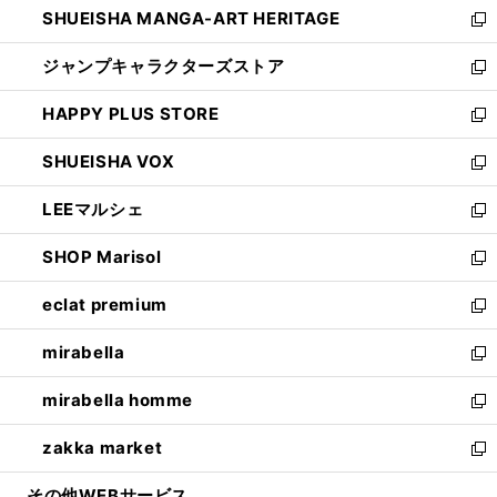
SHUEISHA MANGA-ART HERITAGE
く
で
い
新
開
ウ
し
ジャンプキャラクターズストア
く
ィ
い
新
ン
ウ
し
HAPPY PLUS STORE
ド
ィ
い
新
ウ
ン
ウ
し
SHUEISHA VOX
で
ド
ィ
い
新
開
ウ
ン
ウ
し
LEEマルシェ
く
で
ド
ィ
い
新
開
ウ
ン
ウ
し
SHOP Marisol
く
で
ド
ィ
い
新
開
ウ
ン
ウ
し
eclat premium
く
で
ド
ィ
い
新
開
ウ
ン
ウ
し
mirabella
く
で
ド
ィ
い
新
開
ウ
ン
ウ
し
mirabella homme
く
で
ド
ィ
い
新
開
ウ
ン
ウ
し
zakka market
く
で
ド
ィ
い
新
開
ウ
ン
ウ
し
その他WEBサービス
く
で