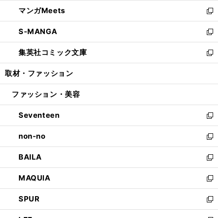
開
ウ
ン
ウ
し
マンガMeets
く
で
ド
ィ
い
新
開
ウ
ン
ウ
し
S-MANGA
く
で
ド
ィ
い
新
開
ウ
ン
ウ
し
集英社コミック文庫
く
で
ド
ィ
い
新
開
ウ
ン
ウ
し
取材・ファッション
く
で
ド
ィ
い
開
ウ
ン
ウ
ファッション・美容
く
で
ド
ィ
開
ウ
ン
Seventeen
く
で
ド
新
開
ウ
し
non-no
く
で
い
新
開
ウ
し
BAILA
く
ィ
い
新
ン
ウ
し
MAQUIA
ド
ィ
い
新
ウ
ン
ウ
し
SPUR
で
ド
ィ
い
新
開
ウ
ン
ウ
し