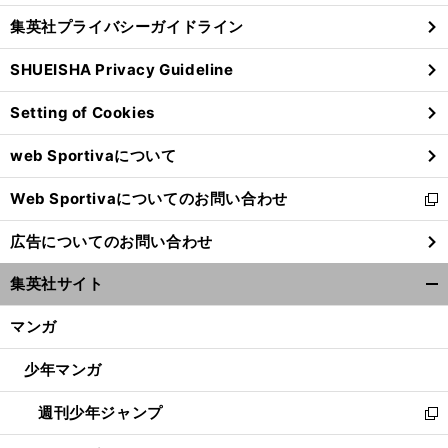
し
じ
集英社プライバシーガイドライン
い
る
ウ
SHUEISHA Privacy Guideline
ィ
ン
Setting of Cookies
ド
ウ
web Sportivaについて
で
開
Web Sportivaについてのお問い合わせ
く
新
し
広告についてのお問い合わせ
い
ウ
集英社サイト
ィ
開
ン
く/
マンガ
ド
閉
ウ
じ
少年マンガ
で
る
開
週刊少年ジャンプ
く
新
し