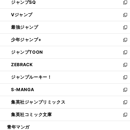
ジャンプSQ
い
新
ウ
し
Vジャンプ
ィ
い
新
ン
ウ
し
最強ジャンプ
ド
ィ
い
新
ウ
ン
ウ
し
少年ジャンプ+
で
ド
ィ
い
新
開
ウ
ン
ウ
し
ジャンプTOON
く
で
ド
ィ
い
新
開
ウ
ン
ウ
し
ZEBRACK
く
で
ド
ィ
い
新
開
ウ
ン
ウ
し
ジャンプルーキー！
く
で
ド
ィ
い
新
開
ウ
ン
ウ
し
S-MANGA
く
で
ド
ィ
い
新
開
ウ
ン
ウ
し
集英社ジャンプリミックス
く
で
ド
ィ
い
新
開
ウ
ン
ウ
し
集英社コミック文庫
く
で
ド
ィ
い
新
開
ウ
ン
ウ
し
青年マンガ
く
で
ド
ィ
い