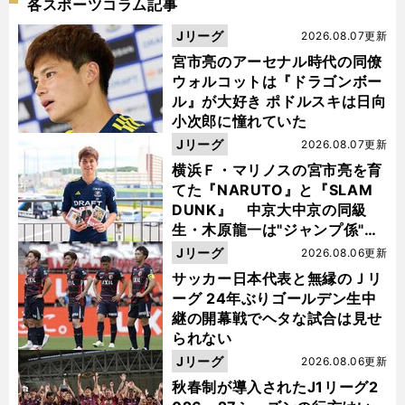
各スポーツコラム記事
Jリーグ
2026.08.07更新
宮市亮のアーセナル時代の同僚
ウォルコットは『ドラゴンボー
ル』が大好き ポドルスキは日向
小次郎に憧れていた
Jリーグ
2026.08.07更新
横浜Ｆ・マリノスの宮市亮を育
てた『NARUTO』と『SLAM
DUNK』 中京大中京の同級
生・木原龍一は"ジャンプ係"だ
った
Jリーグ
2026.08.06更新
サッカー日本代表と無縁のＪリ
ーグ 24年ぶりゴールデン生中
継の開幕戦でヘタな試合は見せ
られない
Jリーグ
2026.08.06更新
秋春制が導入されたJ1リーグ2