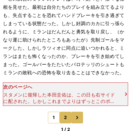
相を見せた。最初は自分たちのプレイを組み立てるより
も、失点することを恐れてハンドブレーキを引き過ぎて
しまっている状態だった。しかし好調のカカに引っ張ら
れるように、ミランはだんだんと勇気を取り戻し、（か
なり運に助けられたところもあったが）先制ゴールをマ
ークした。しかしラツィオに同点に追いつかれると、ミ
ランはまたも怖くなったのか、ブレーキを引き始めてし
まった。ゴールバーをたたいたバロテッリのシュートも
ミランの敗戦への恐怖を取り去ることはできなかった。
次のページへ
スタメンに復帰した本田圭佑は、この日も右サイド
に配された。しかしこれまでよりはずっとこのポジ
ションに慣れてきた印象を受けた、前半最後にはゴ
ール枠をたたくシュートもあった。しかし後半に入
次
1
2
のページへ
ってたった９分で
1 / 2