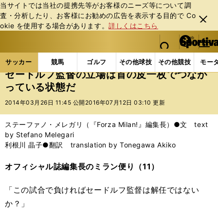
当サイトでは当社の提携先等がお客様のニーズ等について調
査・分析したり、お客様にお勧めの広告を表⽰する⽬的で Co
閉じ
okie を使⽤する場合があります。
詳しくはこちら
る
マイペ
web Sportiva (webスポルティーバ)
検索
メニュ
we
ー
サッカーの記事一覧
海外サッカー
海外サッカー
b
ジ
サッカー
競馬
ゴルフ
その他球技
その他競技
モー
ス
セードルフ監督の立場は首の皮一枚でつなが
ポ
っている状態だ
ル
テ
2014年03月26日 11:45 公開
2016年07月12日 03:10 更新
ィ
ー
ステーファノ・メレガリ（『Forza Milan!』編集長）●文 text
バ
by Stefano Melegari
利根川 晶子●翻訳 translation by Tonegawa Akiko
オフィシャル誌編集長のミラン便り（11）
「この試合で負ければセードルフ監督は解任ではない
か？」