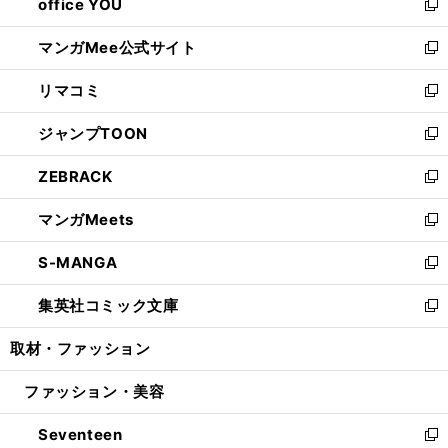
office YOU
く
で
ィ
い
新
開
ン
ウ
し
マンガMee公式サイト
く
ド
ィ
い
新
ウ
ン
ウ
し
リマコミ
で
ド
ィ
い
新
開
ウ
ン
ウ
し
ジャンプTOON
く
で
ド
ィ
い
新
開
ウ
ン
ウ
し
ZEBRACK
く
で
ド
ィ
い
新
開
ウ
ン
ウ
し
マンガMeets
く
で
ド
ィ
い
新
開
ウ
ン
ウ
し
S-MANGA
く
で
ド
ィ
い
新
開
ウ
ン
ウ
し
集英社コミック文庫
く
で
ド
ィ
い
新
開
ウ
ン
ウ
し
取材・ファッション
く
で
ド
ィ
い
開
ウ
ン
ウ
ファッション・美容
く
で
ド
ィ
開
ウ
ン
Seventeen
く
で
ド
新