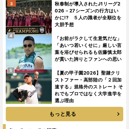
秋春制が導入されたJ1リーグ2
3
026－27シーズンの行方はい
かに!? ５人の識者が全順位を
大胆予想
4
「お前がラクして生意気だな」
「あいつ若いくせに」厳しい言
葉を浴びせられるも佐藤慎太郎
が貫いた誇りとファンへの思い
5
【夏の甲子園2026】聖隷クリ
ストファー・高部陸の「２回加
速する」規格外のストレート そ
れでもプロではなく大学進学を
選ぶ理由
もっと見る