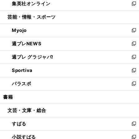
集英社オンライン
く
で
ド
ィ
い
新
開
ウ
ン
ウ
し
芸能・情報・スポーツ
く
で
ド
ィ
い
開
ウ
ン
ウ
Myojo
く
で
ド
ィ
新
開
ウ
ン
し
週プレNEWS
く
で
ド
い
新
開
ウ
ウ
し
週プレ グラジャパ!
く
で
ィ
い
新
開
ン
ウ
し
Sportiva
く
ド
ィ
い
新
ウ
ン
ウ
し
パラスポ
で
ド
ィ
い
新
開
ウ
ン
ウ
し
書籍
く
で
ド
ィ
い
開
ウ
ン
ウ
文芸・文庫・総合
く
で
ド
ィ
開
ウ
ン
すばる
く
で
ド
新
開
ウ
し
小説すばる
く
で
い
新