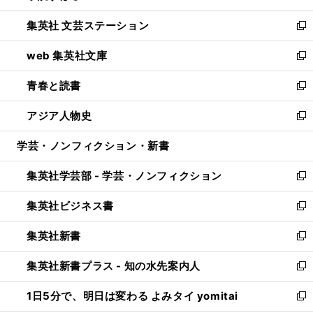
開
ウ
し
集英社 文芸ステーション
く
ィ
い
新
ン
ウ
し
web 集英社文庫
ド
ィ
い
新
ウ
ン
ウ
し
青春と読書
で
ド
ィ
い
新
開
ウ
ン
ウ
し
アジア人物史
く
で
ド
ィ
い
新
開
ウ
ン
ウ
し
学芸・ノンフィクション・新書
く
で
ド
ィ
い
開
ウ
ン
ウ
集英社学芸部 - 学芸・ノンフィクション
く
で
ド
ィ
新
開
ウ
ン
し
集英社ビジネス書
く
で
ド
い
新
開
ウ
ウ
し
集英社新書
く
で
ィ
い
新
開
ン
ウ
し
集英社新書プラス - 知の水先案内人
く
ド
ィ
い
新
ウ
ン
ウ
し
1日5分で、明日は変わる よみタイ yomitai
で
ド
ィ
い
新
開
ウ
ン
ウ