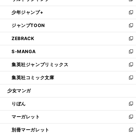
い
新
開
ウ
ン
ウ
し
少年ジャンプ+
く
で
ド
ィ
い
新
開
ウ
ン
ウ
し
ジャンプTOON
く
で
ド
ィ
い
新
開
ウ
ン
ウ
し
ZEBRACK
く
で
ド
ィ
い
新
開
ウ
ン
ウ
し
S-MANGA
く
で
ド
ィ
い
新
開
ウ
ン
ウ
し
集英社ジャンプリミックス
く
で
ド
ィ
い
新
開
ウ
ン
ウ
し
集英社コミック文庫
く
で
ド
ィ
い
新
開
ウ
ン
ウ
し
少女マンガ
く
で
ド
ィ
い
開
ウ
ン
ウ
りぼん
く
で
ド
ィ
新
開
ウ
ン
し
マーガレット
く
で
ド
い
新
開
ウ
ウ
し
別冊マーガレット
く
で
ィ
い
新