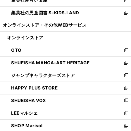
集英社みらい文庫
で
ド
ィ
新
開
ウ
ン
し
集英社の児童図書 S-KIDS.LAND
く
で
ド
い
新
開
ウ
ウ
し
オンラインストア・
その他WEBサービス
く
で
ィ
い
開
ン
ウ
オンラインストア
く
ド
ィ
ウ
ン
OTO
で
ド
新
開
ウ
し
SHUEISHA MANGA-ART HERITAGE
く
で
い
新
開
ウ
し
ジャンプキャラクターズストア
く
ィ
い
新
ン
ウ
し
HAPPY PLUS STORE
ド
ィ
い
新
ウ
ン
ウ
し
SHUEISHA VOX
で
ド
ィ
い
新
開
ウ
ン
ウ
し
LEEマルシェ
く
で
ド
ィ
い
新
開
ウ
ン
ウ
し
SHOP Marisol
く
で
ド
ィ
い
新