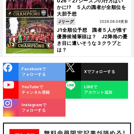
026－27シーズンの行方はい
かに!? ５人の識者が全順位を
大胆予想
Jリーグ
2026.08.06更新
J1全順位予想 識者５人が推す
優勝候補筆頭は？ J2降格の憂
き目に遭いそうな３クラブと
は？
cebo
X
Facebookで
Xでフォローする
ok
フォローする
uTube
LINE
YouTubeで
LINEで
チャンネル登録
アカウント追加
stagra
Instagramで
m
フォローする