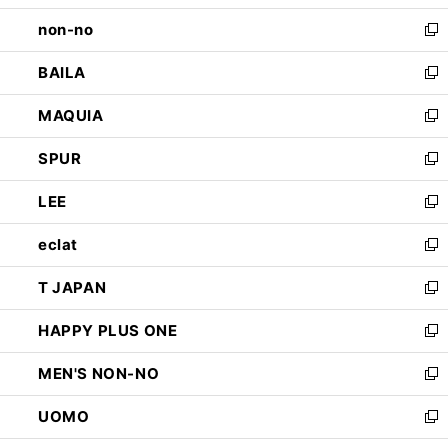
開
ウ
し
non-no
く
で
い
新
開
ウ
し
BAILA
く
ィ
い
新
ン
ウ
し
MAQUIA
ド
ィ
い
新
ウ
ン
ウ
し
SPUR
で
ド
ィ
い
新
開
ウ
ン
ウ
し
LEE
く
で
ド
ィ
い
新
開
ウ
ン
ウ
し
eclat
く
で
ド
ィ
い
新
開
ウ
ン
ウ
し
T JAPAN
く
で
ド
ィ
い
新
開
ウ
ン
ウ
し
HAPPY PLUS ONE
く
で
ド
ィ
い
新
開
ウ
ン
ウ
し
MEN'S NON-NO
く
で
ド
ィ
い
新
開
ウ
ン
ウ
し
UOMO
く
で
ド
ィ
い
新
開
ウ
ン
ウ
し