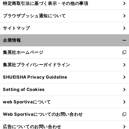
特定商取引法に基づく表示・その他の事項
ブラウザプッシュ通知について
前
へ
サイトマップ
企業情報
開
く/
集英社ホームページ
新
閉
し
じ
集英社プライバシーガイドライン
い
る
ウ
SHUEISHA Privacy Guideline
ィ
ン
Setting of Cookies
ド
ウ
web Sportivaについて
で
開
Web Sportivaについてのお問い合わせ
く
新
し
広告についてのお問い合わせ
い