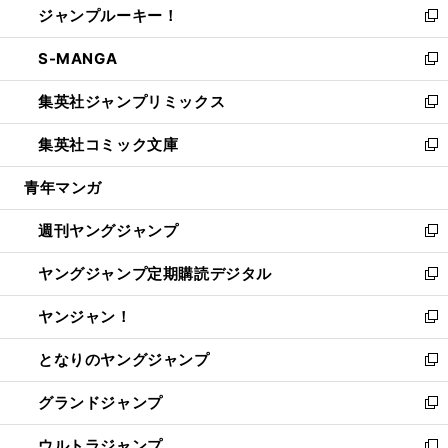
ジャンプルーキー！
く
で
ド
ィ
い
新
開
ウ
ン
ウ
し
S-MANGA
く
で
ド
ィ
い
新
開
ウ
ン
ウ
し
集英社ジャンプリミックス
く
で
ド
ィ
い
新
開
ウ
ン
ウ
し
集英社コミック文庫
く
で
ド
ィ
い
新
開
ウ
ン
ウ
し
青年マンガ
く
で
ド
ィ
い
開
ウ
ン
ウ
週刊ヤングジャンプ
く
で
ド
ィ
新
開
ウ
ン
し
ヤングジャンプ定期購読デジタル
く
で
ド
い
新
開
ウ
ウ
し
ヤンジャン！
く
で
ィ
い
新
開
ン
ウ
し
となりのヤングジャンプ
く
ド
ィ
い
新
ウ
ン
ウ
し
グランドジャンプ
で
ド
ィ
い
新
開
ウ
ン
ウ
し
ウルトラジャンプ
く
で
ド
ィ