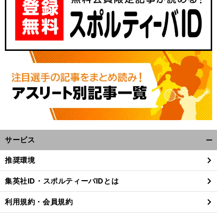
サービス
開
く/
推奨環境
閉
じ
集英社ID・スポルティーバIDとは
る
利用規約・会員規約