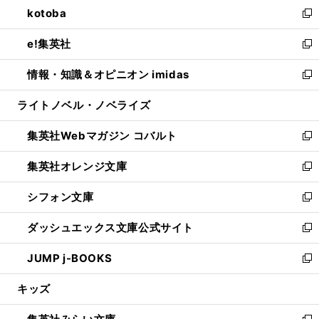
し
kotoba
く
で
ド
ィ
い
新
開
ウ
ン
ウ
し
e!集英社
く
で
ド
ィ
い
新
開
ウ
ン
ウ
し
情報・知識＆オピニオン imidas
く
で
ド
ィ
い
新
開
ウ
ン
ウ
し
ライトノベル・ノベライズ
く
で
ド
ィ
い
開
ウ
ン
ウ
集英社Webマガジン コバルト
く
で
ド
ィ
新
開
ウ
ン
し
集英社オレンジ文庫
く
で
ド
い
新
開
ウ
ウ
し
シフォン文庫
く
で
ィ
い
新
開
ン
ウ
し
ダッシュエックス文庫公式サイト
く
ド
ィ
い
新
ウ
ン
ウ
し
JUMP j-BOOKS
で
ド
ィ
い
新
開
ウ
ン
ウ
し
キッズ
く
で
ド
ィ
い
開
ウ
ン
ウ
く