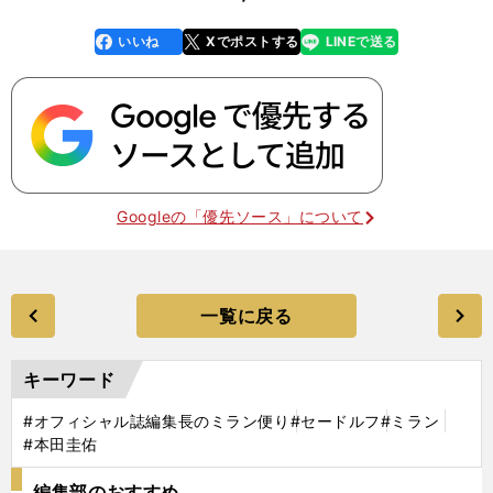
いいね
Xでポストする
LINEで送る
line
faceboo
x
k
Googleの「優先ソース」について
一覧に戻る
キーワード
#オフィシャル誌編集長のミラン便り
#セードルフ
#ミラン
#本田圭佑
編集部のおすすめ