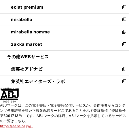
開
ウ
ン
ウ
し
eclat premium
く
で
ド
ィ
い
新
開
ウ
ン
ウ
し
mirabella
く
で
ド
ィ
い
新
開
ウ
ン
ウ
し
mirabella homme
く
で
ド
ィ
い
新
開
ウ
ン
ウ
し
zakka market
く
で
ド
ィ
い
新
開
ウ
ン
ウ
し
その他WEBサービス
く
で
ド
ィ
い
開
ウ
ン
ウ
集英社アドナビ
く
で
ド
ィ
新
開
ウ
ン
し
集英社エディターズ・ラボ
く
で
ド
い
新
開
ウ
ウ
し
く
で
ィ
い
開
ン
ウ
ABJマークは、この電子書店・電子書籍配信サービスが、著作権者からコンテ
く
ド
ィ
ンツ使用許諾を得た正規版配信サービスであることを示す登録商標（登録番号
ウ
ン
第6091713号）です。ABJマークの詳細、ABJマークを掲示しているサービス
で
ド
の一覧はこちら。
開
ウ
https://aebs.or.jp/
新