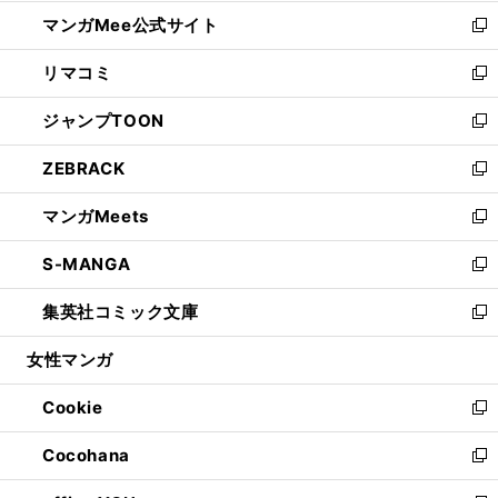
開
ン
ウ
し
マンガMee公式サイト
く
ド
ィ
い
新
ウ
ン
ウ
し
リマコミ
で
ド
ィ
い
新
開
ウ
ン
ウ
し
ジャンプTOON
く
で
ド
ィ
い
新
開
ウ
ン
ウ
し
ZEBRACK
く
で
ド
ィ
い
新
開
ウ
ン
ウ
し
マンガMeets
く
で
ド
ィ
い
新
開
ウ
ン
ウ
し
S-MANGA
く
で
ド
ィ
い
新
開
ウ
ン
ウ
し
集英社コミック文庫
く
で
ド
ィ
い
新
開
ウ
ン
ウ
し
女性マンガ
く
で
ド
ィ
い
開
ウ
ン
ウ
Cookie
く
で
ド
ィ
新
開
ウ
ン
し
Cocohana
く
で
ド
い
新
開
ウ
ウ
し