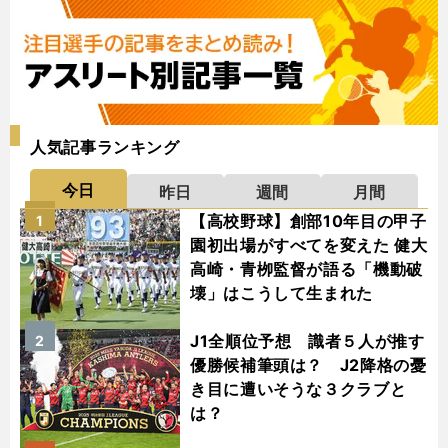
人気記事ランキング
今日
昨日
週間
月間
【高校野球】創部10年目の甲子
1
園初出場がすべてを変えた 健大
高崎・青栁監督が語る「機動破
壊」はこうして生まれた
J1全順位予想 識者５人が推す
2
優勝候補筆頭は？ J2降格の憂
き目に遭いそうな３クラブと
は？