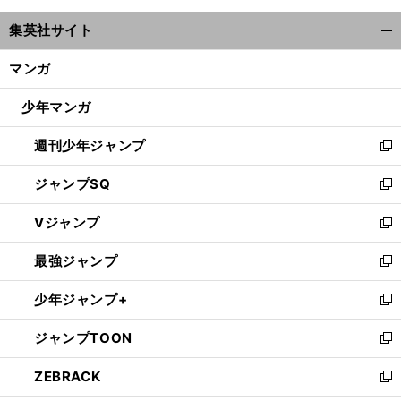
ウ
集英社サイト
ィ
開
ン
く/
マンガ
ド
閉
ウ
じ
少年マンガ
で
る
開
週刊少年ジャンプ
く
新
し
ジャンプSQ
い
新
ウ
し
Vジャンプ
ィ
い
新
ン
ウ
し
最強ジャンプ
ド
ィ
い
新
ウ
ン
ウ
し
少年ジャンプ+
で
ド
ィ
い
新
開
ウ
ン
ウ
し
ジャンプTOON
く
で
ド
ィ
い
新
開
ウ
ン
ウ
し
ZEBRACK
く
で
ド
ィ
い
新
開
ウ
ン
ウ
し