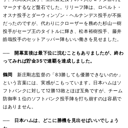
マークするなど盤石でした。リリーフ陣は、ロベルト・
オスナ投手とダーウィンゾン・ヘルナンデス投手が不振
だったのですが、代わりにクローザーを務めた杉山一樹
投手がセーブ王のタイトルに輝き、松本裕樹投手、藤井
皓哉投手のセットアッパー陣もいい働きを見せました。
── 開幕直後は最下位に沈むこともありましたが、終わ
ってみれば貯金35で連覇を達成しました。
鶴岡
新庄剛志監督の「83勝しても優勝できないのか」
という言葉には、実感がこもっています。日本ハムはソ
フトバンクに対して12勝13敗とほぼ互角ですが、チーム
防御率１位のソフトバンク投手陣を打ち崩すのは容易で
はありません。
── 日本ハムは、どこに勝機を見出せばいいでしょう