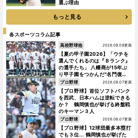
選ぶ理由
もっと見る
各スポーツコラム記事
高校野球他
2026.08.08更新
【夏の甲子園2026】「ウチを
選んでくれるのは『Ｂランク』
の選手たち」 八幡商が15年ぶ
り甲子園をつかんだ"名門復
活"の舞台裏
プロ野球
2026.08.07更新
【プロ野球】首位ソフトバンク
を西武、日本ハムは逆転できる
か？ 鶴岡慎也が挙げる終盤戦
のキーマン３人
プロ野球
2026.08.07更新
【プロ野球】12球団最多本塁打
でも３位... 鶴岡慎也が挙げた