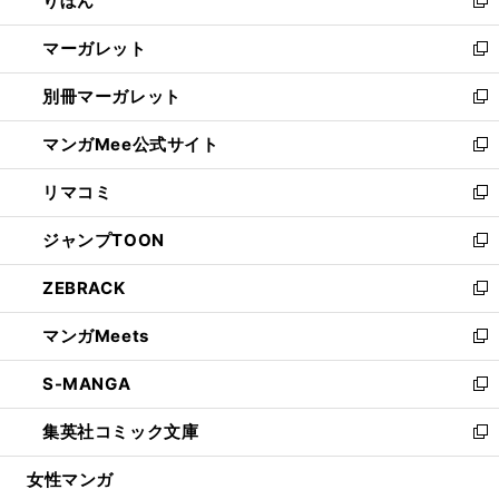
りぼん
で
ド
ィ
新
開
ウ
ン
し
マーガレット
く
で
ド
い
新
開
ウ
ウ
し
別冊マーガレット
く
で
ィ
い
新
開
ン
ウ
し
マンガMee公式サイト
く
ド
ィ
い
新
ウ
ン
ウ
し
リマコミ
で
ド
ィ
い
新
開
ウ
ン
ウ
し
ジャンプTOON
く
で
ド
ィ
い
新
開
ウ
ン
ウ
し
ZEBRACK
く
で
ド
ィ
い
新
開
ウ
ン
ウ
し
マンガMeets
く
で
ド
ィ
い
新
開
ウ
ン
ウ
し
S-MANGA
く
で
ド
ィ
い
新
開
ウ
ン
ウ
し
集英社コミック文庫
く
で
ド
ィ
い
新
開
ウ
ン
ウ
し
女性マンガ
く
で
ド
ィ
い