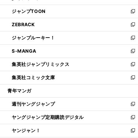
開
ウ
ン
ウ
し
ジャンプTOON
く
で
ド
ィ
い
新
開
ウ
ン
ウ
し
ZEBRACK
く
で
ド
ィ
い
新
開
ウ
ン
ウ
し
ジャンプルーキー！
く
で
ド
ィ
い
新
開
ウ
ン
ウ
し
S-MANGA
く
で
ド
ィ
い
新
開
ウ
ン
ウ
し
集英社ジャンプリミックス
く
で
ド
ィ
い
新
開
ウ
ン
ウ
し
集英社コミック文庫
く
で
ド
ィ
い
新
開
ウ
ン
ウ
し
青年マンガ
く
で
ド
ィ
い
開
ウ
ン
ウ
週刊ヤングジャンプ
く
で
ド
ィ
新
開
ウ
ン
し
ヤングジャンプ定期購読デジタル
く
で
ド
い
新
開
ウ
ウ
し
ヤンジャン！
く
で
ィ
い
新
開
ン
ウ