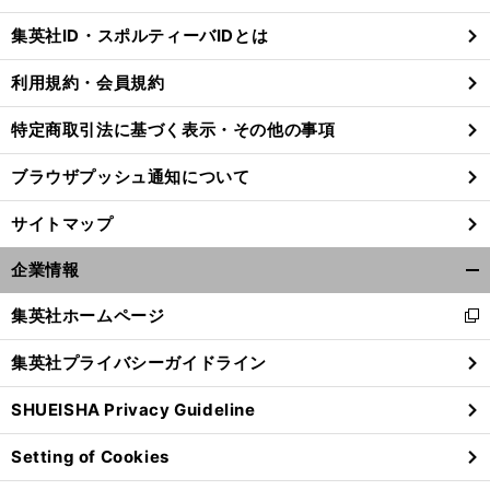
じ
集英社ID・スポルティーバIDとは
る
利用規約・会員規約
特定商取引法に基づく表示・その他の事項
ブラウザプッシュ通知について
サイトマップ
企業情報
開
く/
集英社ホームページ
新
閉
し
じ
集英社プライバシーガイドライン
い
る
ウ
SHUEISHA Privacy Guideline
ィ
ン
Setting of Cookies
ド
ウ