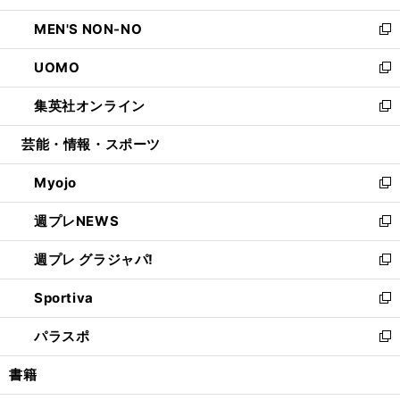
開
ウ
ン
ウ
し
MEN'S NON-NO
く
で
ド
ィ
い
新
開
ウ
ン
ウ
し
UOMO
く
で
ド
ィ
い
新
開
ウ
ン
ウ
し
集英社オンライン
く
で
ド
ィ
い
新
開
ウ
ン
ウ
し
芸能・情報・スポーツ
く
で
ド
ィ
い
開
ウ
ン
ウ
Myojo
く
で
ド
ィ
新
開
ウ
ン
し
週プレNEWS
く
で
ド
い
新
開
ウ
ウ
し
週プレ グラジャパ!
く
で
ィ
い
新
開
ン
ウ
し
Sportiva
く
ド
ィ
い
新
ウ
ン
ウ
し
パラスポ
で
ド
ィ
い
新
開
ウ
ン
ウ
し
書籍
く
で
ド
ィ
い
開
ウ
ン
ウ