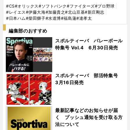
#CS
#オリックス
#ソフトバンク
#ファイターズ
#プロ野球
#レイエス
#伊藤大海
#加藤貴之
#北山亘基
#新庄剛志
#日本ハム
#柴田獅子
#水道博
#福島蓮
#達孝太
編集部のおすすめ
スポルティーバ バレーボール
特集号 Vol.4 6月30日発売
スポルティーバ 部活特集号
3月16日発売
最新記事などのお知らせが届
く プッシュ通知を受け取る方
法について