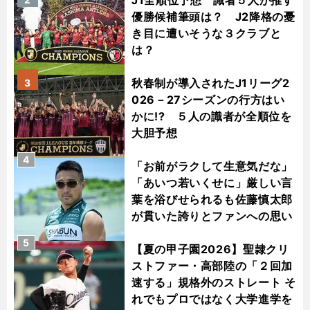
J1全順位予想 識者５人が推す
優勝候補筆頭は？ J2降格の憂
き目に遭いそうな３クラブと
は？
秋春制が導入されたJ1リーグ2
3
026－27シーズンの行方はい
かに!? ５人の識者が全順位を
大胆予想
4
「お前がラクして生意気だな」
「あいつ若いくせに」厳しい言
葉を浴びせられるも佐藤慎太郎
が貫いた誇りとファンへの思い
5
【夏の甲子園2026】聖隷クリ
ストファー・高部陸の「２回加
速する」規格外のストレート そ
れでもプロではなく大学進学を