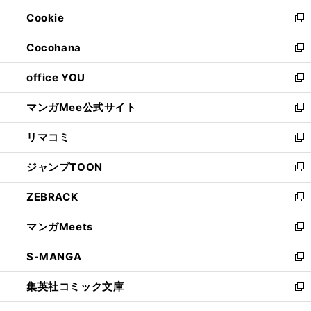
開
ウ
ン
ウ
Cookie
く
で
ド
ィ
新
開
ウ
ン
し
Cocohana
く
で
ド
い
新
開
ウ
ウ
し
office YOU
く
で
ィ
い
新
開
ン
ウ
し
マンガMee公式サイト
く
ド
ィ
い
新
ウ
ン
ウ
し
リマコミ
で
ド
ィ
い
新
開
ウ
ン
ウ
し
ジャンプTOON
く
で
ド
ィ
い
新
開
ウ
ン
ウ
し
ZEBRACK
く
で
ド
ィ
い
新
開
ウ
ン
ウ
し
マンガMeets
く
で
ド
ィ
い
新
開
ウ
ン
ウ
し
S-MANGA
く
で
ド
ィ
い
新
開
ウ
ン
ウ
し
集英社コミック文庫
く
で
ド
ィ
い
新
開
ウ
ン
ウ
し