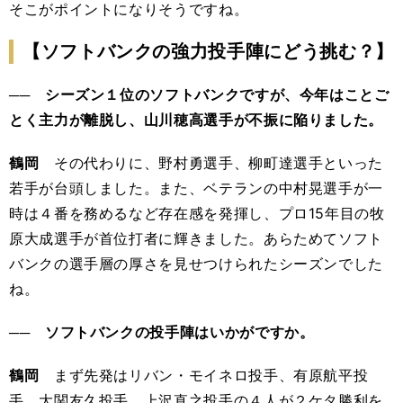
そこがポイントになりそうですね。
【ソフトバンクの強力投手陣にどう挑む？】
── シーズン１位のソフトバンクですが、今年はことご
とく主力が離脱し、山川穂高選手が不振に陥りました。
鶴岡
その代わりに、野村勇選手、柳町達選手といった
若手が台頭しました。また、ベテランの中村晃選手が一
時は４番を務めるなど存在感を発揮し、プロ15年目の牧
原大成選手が首位打者に輝きました。あらためてソフト
バンクの選手層の厚さを見せつけられたシーズンでした
ね。
── ソフトバンクの投手陣はいかがですか。
鶴岡
まず先発はリバン・モイネロ投手、有原航平投
手、大関友久投手、上沢直之投手の４人が２ケタ勝利を