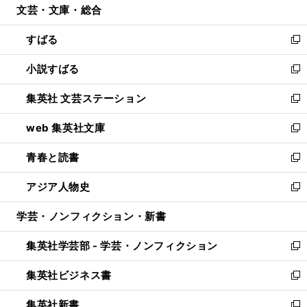
文芸・文庫・総合
く
で
ド
ィ
開
ウ
ン
すばる
く
で
ド
新
開
ウ
し
小説すばる
く
で
い
新
開
ウ
し
集英社 文芸ステーション
く
ィ
い
新
ン
ウ
し
web 集英社文庫
ド
ィ
い
新
ウ
ン
ウ
し
青春と読書
で
ド
ィ
い
新
開
ウ
ン
ウ
し
アジア人物史
く
で
ド
ィ
い
新
開
ウ
ン
ウ
し
学芸・ノンフィクション・新書
く
で
ド
ィ
い
開
ウ
ン
ウ
集英社学芸部 - 学芸・ノンフィクション
く
で
ド
ィ
新
開
ウ
ン
し
集英社ビジネス書
く
で
ド
い
新
開
ウ
ウ
し
集英社新書
く
で
ィ
い