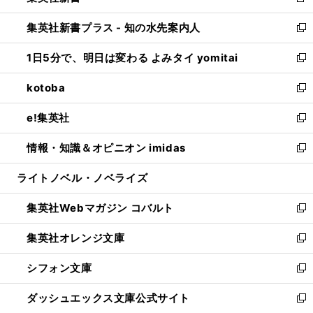
新
開
ン
ウ
し
集英社新書プラス - 知の水先案内人
く
ド
ィ
い
新
ウ
ン
ウ
し
1日5分で、明日は変わる よみタイ yomitai
で
ド
ィ
い
新
開
ウ
ン
ウ
し
kotoba
く
で
ド
ィ
い
新
開
ウ
ン
ウ
し
e!集英社
く
で
ド
ィ
い
新
開
ウ
ン
ウ
し
情報・知識＆オピニオン imidas
く
で
ド
ィ
い
新
開
ウ
ン
ウ
し
ライトノベル・ノベライズ
く
で
ド
ィ
い
開
ウ
ン
ウ
集英社Webマガジン コバルト
く
で
ド
ィ
新
開
ウ
ン
し
集英社オレンジ文庫
く
で
ド
い
新
開
ウ
ウ
し
シフォン文庫
く
で
ィ
い
新
開
ン
ウ
し
ダッシュエックス文庫公式サイト
く
ド
ィ
い
新