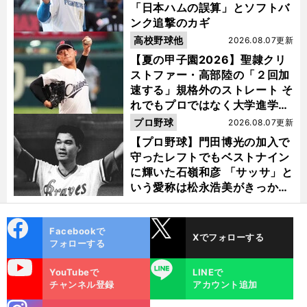
「日本ハムの誤算」とソフトバ
ンク追撃のカギ
高校野球他
2026.08.07更新
【夏の甲子園2026】聖隷クリ
ストファー・高部陸の「２回加
速する」規格外のストレート そ
れでもプロではなく大学進学を
選ぶ理由
プロ野球
2026.08.07更新
【プロ野球】門田博光の加入で
守ったレフトでもベストナイン
に輝いた石嶺和彦 「サッサ」と
いう愛称は松永浩美がきっか
け？
cebo
X
Facebookで
Xでフォローする
ok
フォローする
uTube
LINE
YouTubeで
LINEで
チャンネル登録
アカウント追加
stagra