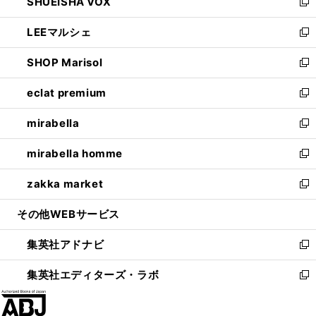
SHUEISHA VOX
で
ド
ィ
い
新
開
ウ
ン
ウ
し
LEEマルシェ
く
で
ド
ィ
い
新
開
ウ
ン
ウ
し
SHOP Marisol
く
で
ド
ィ
い
新
開
ウ
ン
ウ
し
eclat premium
く
で
ド
ィ
い
新
開
ウ
ン
ウ
し
mirabella
く
で
ド
ィ
い
新
開
ウ
ン
ウ
し
mirabella homme
く
で
ド
ィ
い
新
開
ウ
ン
ウ
し
zakka market
く
で
ド
ィ
い
新
開
ウ
ン
ウ
し
その他WEBサービス
く
で
ド
ィ
い
開
ウ
ン
ウ
集英社アドナビ
く
で
ド
ィ
新
開
ウ
ン
し
集英社エディターズ・ラボ
く
で
ド
い
新
開
ウ
ウ
し
く
で
ィ
い