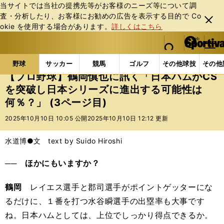
当サイトでは当社の提携先等がお客様のニーズ等について調
査・分析したり、お客様にお勧めの広告を表⽰する⽬的で Co
閉じ
okie を使⽤する場合があります。
詳しくはこちら
る
マイペ
web Sportiva (webスポルティーバ)
検索
メニュ
we
ー
野球の記事一覧
プロ野球
【プロ野球】鶴岡慎也に訊
b
ジ
野球
サッカー
競馬
ゴルフ
その他球技
その他
ス
【プロ野球】鶴岡慎也に訊く「日本ハムがCS
ポ
を突破し日本シリーズに進出する可能性は
ル
何％？」 (3ページ目)
テ
ィ
2025年10月10日 10:05 公開
2025年10月10日 12:12 更新
ー
バ
水道博●文 text by Suido Hiroshi
── ほかにもいますか？
鶴岡
レイエス選手と郡司選手がポイントゲッターにな
るだけに、１番を打つ水谷瞬選手の出塁率も大事です
ね。日本ハムとしては、上位でしっかり得点できるか。