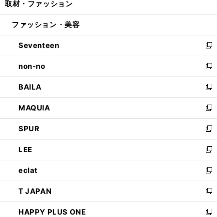
取材・ファッション
く
で
ド
ィ
い
開
ウ
ン
ウ
ファッション・美容
く
で
ド
ィ
開
ウ
ン
Seventeen
く
で
ド
新
開
ウ
し
non-no
く
で
い
新
開
ウ
し
BAILA
く
ィ
い
新
ン
ウ
し
MAQUIA
ド
ィ
い
新
ウ
ン
ウ
し
SPUR
で
ド
ィ
い
新
開
ウ
ン
ウ
し
LEE
く
で
ド
ィ
い
新
開
ウ
ン
ウ
し
eclat
く
で
ド
ィ
い
新
開
ウ
ン
ウ
し
T JAPAN
く
で
ド
ィ
い
新
開
ウ
ン
ウ
し
HAPPY PLUS ONE
く
で
ド
ィ
い
新