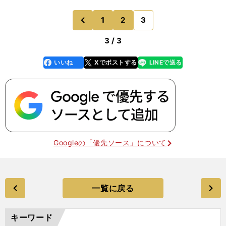
1
2
3
のページへ
前
3 / 3
いいね
Xでポストする
LINEで送る
line
faceboo
x
k
Googleの「優先ソース」について
一覧に戻る
キーワード