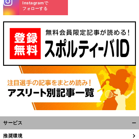
Instagramで
m
フォローする
【
プ
】
、
ロ野球
星野伸之が語る
オリックスがCS日本ハム戦に勝つための戦術
第１戦で先発濃厚の山下舜平大の別の起用法も予想した
サービス
開
く/
推奨環境
閉