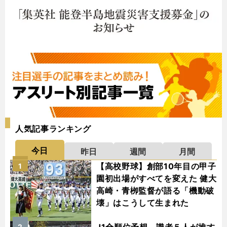
人気記事ランキング
今日
昨日
週間
月間
【高校野球】創部10年目の甲子
1
園初出場がすべてを変えた 健大
高崎・青栁監督が語る「機動破
壊」はこうして生まれた
2