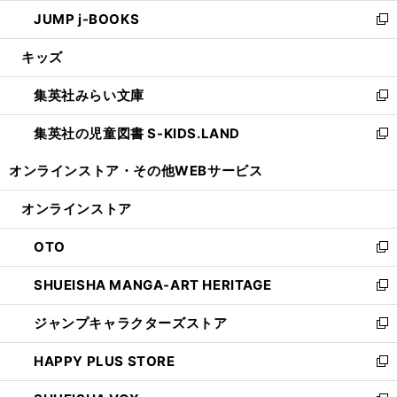
ウ
ン
ウ
し
JUMP j-BOOKS
で
ド
ィ
い
新
開
ウ
ン
ウ
し
キッズ
く
で
ド
ィ
い
開
ウ
ン
ウ
集英社みらい文庫
く
で
ド
ィ
新
開
ウ
ン
し
集英社の児童図書 S-KIDS.LAND
く
で
ド
い
新
開
ウ
ウ
し
オンラインストア・
その他WEBサービス
く
で
ィ
い
開
ン
ウ
オンラインストア
く
ド
ィ
ウ
ン
OTO
で
ド
新
開
ウ
し
SHUEISHA MANGA-ART HERITAGE
く
で
い
新
開
ウ
し
ジャンプキャラクターズストア
く
ィ
い
新
ン
ウ
し
HAPPY PLUS STORE
ド
ィ
い
新
ウ
ン
ウ
し