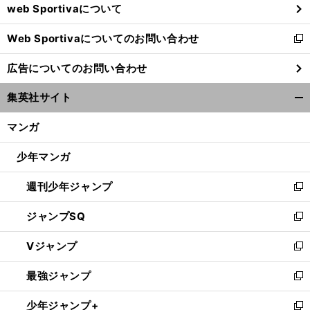
web Sportivaについて
で
開
Web Sportivaについてのお問い合わせ
く
新
し
広告についてのお問い合わせ
い
ウ
集英社サイト
ィ
開
ン
く/
マンガ
ド
閉
ウ
じ
少年マンガ
で
る
開
週刊少年ジャンプ
く
新
し
ジャンプSQ
い
新
ウ
し
Vジャンプ
ィ
い
新
ン
ウ
し
最強ジャンプ
ド
ィ
い
新
ウ
ン
ウ
し
少年ジャンプ+
で
ド
ィ
い
新