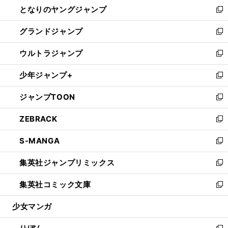
し
となりのヤングジャンプ
く
ド
ィ
い
新
ウ
ン
ウ
し
グランドジャンプ
で
ド
ィ
い
新
開
ウ
ン
ウ
し
ウルトラジャンプ
く
で
ド
ィ
い
新
開
ウ
ン
ウ
し
少年ジャンプ+
く
で
ド
ィ
い
新
開
ウ
ン
ウ
し
ジャンプTOON
く
で
ド
ィ
い
新
開
ウ
ン
ウ
し
ZEBRACK
く
で
ド
ィ
い
新
開
ウ
ン
ウ
し
S-MANGA
く
で
ド
ィ
い
新
開
ウ
ン
ウ
し
集英社ジャンプリミックス
く
で
ド
ィ
い
新
開
ウ
ン
ウ
し
集英社コミック文庫
く
で
ド
ィ
い
新
開
ウ
ン
ウ
し
少女マンガ
く
で
ド
ィ
い
開
ウ
ン
ウ
く