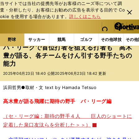
当サイトでは当社の提携先等がお客様のニーズ等について調
査・分析したり、お客様にお勧めの広告を表⽰する⽬的で Co
閉じ
okie を使⽤する場合があります。
詳しくはこちら
る
マイペ
web Sportiva (webスポルティーバ)
検索
メニュ
we
ー
野球の記事一覧
プロ野球
パ・リーグで首位打者を
b
ジ
野球
サッカー
競馬
ゴルフ
その他球技
その他
ス
パ・リーグで首位打者を狙える打者も 高木
ポ
豊が語る、各チームをけん引する野手たちの
ル
能力
テ
ィ
2025年06月23日 18:40 公開
2025年06月23日 18:42 更新
ー
バ
浜田哲男●取材・文 text by Hamada Tetsuo
高木豊が語る飛躍に期待の野手 パ・リーグ編
（セ・リーグ編：期待の野手４人 巨人のショートに
定着した泉口友汰らを分析した＞＞）