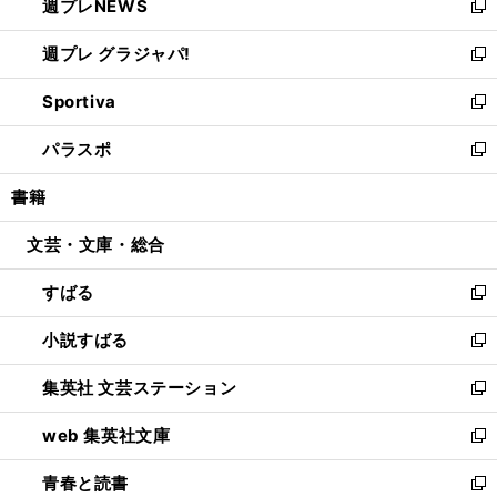
週プレNEWS
く
で
ド
い
新
開
ウ
ウ
し
週プレ グラジャパ!
く
で
ィ
い
新
開
ン
ウ
し
Sportiva
く
ド
ィ
い
新
ウ
ン
ウ
し
パラスポ
で
ド
ィ
い
新
開
ウ
ン
ウ
し
書籍
く
で
ド
ィ
い
開
ウ
ン
ウ
文芸・文庫・総合
く
で
ド
ィ
開
ウ
ン
すばる
く
で
ド
新
開
ウ
し
小説すばる
く
で
い
新
開
ウ
し
集英社 文芸ステーション
く
ィ
い
新
ン
ウ
し
web 集英社文庫
ド
ィ
い
新
ウ
ン
ウ
し
青春と読書
で
ド
ィ
い
新