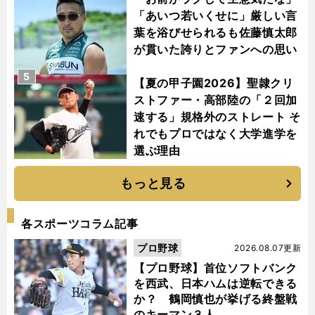
「あいつ若いくせに」厳しい言
葉を浴びせられるも佐藤慎太郎
が貫いた誇りとファンへの思い
5
【夏の甲子園2026】聖隷クリ
ストファー・高部陸の「２回加
速する」規格外のストレート そ
れでもプロではなく大学進学を
選ぶ理由
もっと見る
各スポーツコラム記事
プロ野球
2026.08.07更新
【プロ野球】首位ソフトバンク
を西武、日本ハムは逆転できる
か？ 鶴岡慎也が挙げる終盤戦
のキーマン３人