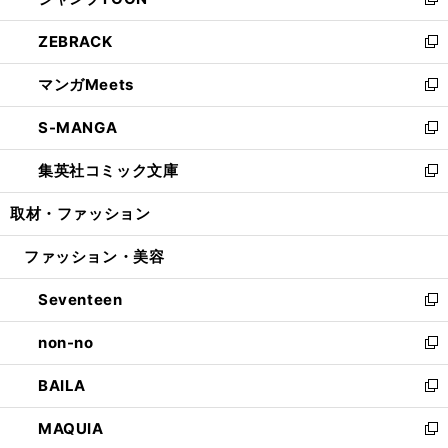
ィ
い
新
開
ウ
ン
ウ
し
ZEBRACK
く
で
ド
ィ
い
新
開
ウ
ン
ウ
し
マンガMeets
く
で
ド
ィ
い
新
開
ウ
ン
ウ
し
S-MANGA
く
で
ド
ィ
い
新
開
ウ
ン
ウ
し
集英社コミック文庫
く
で
ド
ィ
い
新
開
ウ
ン
ウ
し
取材・ファッション
く
で
ド
ィ
い
開
ウ
ン
ウ
ファッション・美容
く
で
ド
ィ
開
ウ
ン
Seventeen
く
で
ド
新
開
ウ
し
non-no
く
で
い
新
開
ウ
し
BAILA
く
ィ
い
新
ン
ウ
し
MAQUIA
ド
ィ
い
新