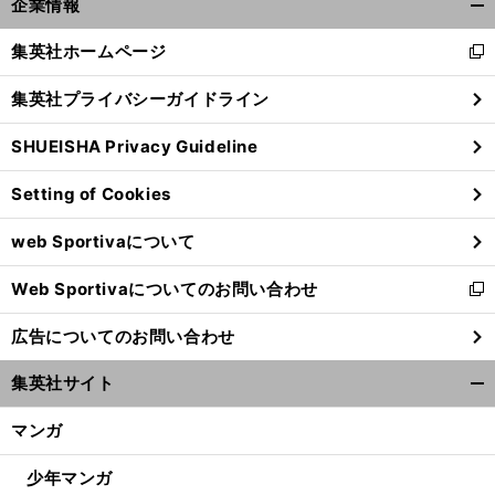
企業情報
開
く/
集英社ホームページ
新
閉
し
じ
集英社プライバシーガイドライン
い
る
ウ
SHUEISHA Privacy Guideline
ィ
ン
Setting of Cookies
ド
ウ
web Sportivaについて
で
開
Web Sportivaについてのお問い合わせ
く
新
し
広告についてのお問い合わせ
い
ウ
集英社サイト
ィ
開
ン
く/
マンガ
ド
閉
ウ
じ
少年マンガ
で
る