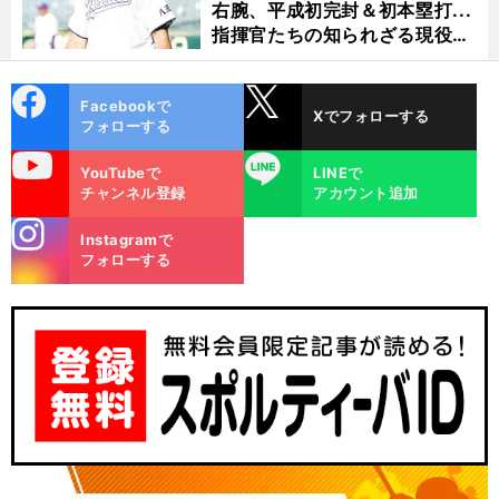
右腕、平成初完封＆初本塁打...
指揮官たちの知られざる現役時
代
cebo
X
Facebookで
Xでフォローする
ok
フォローする
uTube
LINE
YouTubeで
LINEで
チャンネル登録
アカウント追加
stagra
Instagramで
・
前
m
フォローする
へ