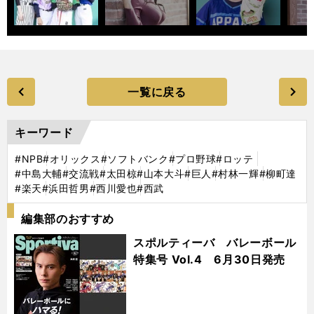
一覧に戻る
キーワード
#NPB
#オリックス
#ソフトバンク
#プロ野球
#ロッテ
#中島大輔
#交流戦
#太田椋
#山本大斗
#巨人
#村林一輝
#柳町達
#楽天
#浜田哲男
#西川愛也
#西武
編集部のおすすめ
スポルティーバ バレーボール
特集号 Vol.4 6月30日発売