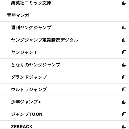
集英社コミック文庫
く
で
ド
ィ
い
新
開
ウ
ン
ウ
し
青年マンガ
く
で
ド
ィ
い
開
ウ
ン
ウ
週刊ヤングジャンプ
く
で
ド
ィ
新
開
ウ
ン
し
ヤングジャンプ定期購読デジタル
く
で
ド
い
新
開
ウ
ウ
し
ヤンジャン！
く
で
ィ
い
新
開
ン
ウ
し
となりのヤングジャンプ
く
ド
ィ
い
新
ウ
ン
ウ
し
グランドジャンプ
で
ド
ィ
い
新
開
ウ
ン
ウ
し
ウルトラジャンプ
く
で
ド
ィ
い
新
開
ウ
ン
ウ
し
少年ジャンプ+
く
で
ド
ィ
い
新
開
ウ
ン
ウ
し
ジャンプTOON
く
で
ド
ィ
い
新
開
ウ
ン
ウ
し
ZEBRACK
く
で
ド
ィ
い
新