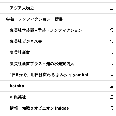
開
ウ
ン
ウ
し
アジア人物史
く
で
ド
ィ
い
新
開
ウ
ン
ウ
し
学芸・ノンフィクション・新書
く
で
ド
ィ
い
開
ウ
ン
ウ
集英社学芸部 - 学芸・ノンフィクション
く
で
ド
ィ
新
開
ウ
ン
し
集英社ビジネス書
く
で
ド
い
新
開
ウ
ウ
し
集英社新書
く
で
ィ
い
新
開
ン
ウ
し
集英社新書プラス - 知の水先案内人
く
ド
ィ
い
新
ウ
ン
ウ
し
1日5分で、明日は変わる よみタイ yomitai
で
ド
ィ
い
新
開
ウ
ン
ウ
し
kotoba
く
で
ド
ィ
い
新
開
ウ
ン
ウ
し
e!集英社
く
で
ド
ィ
い
新
開
ウ
ン
ウ
し
情報・知識＆オピニオン imidas
く
で
ド
ィ
い
新
開
ウ
ン
ウ
し