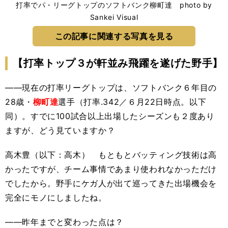
打率でパ・リーグトップのソフトバンク柳町達 photo by
Sankei Visual
この記事に関連する写真を見る
【打率トップ３が軒並み飛躍を遂げた野手】
――現在の打率リーグトップは、ソフトバンク６年目の
28歳・
柳町達
選手（打率.342／６月22日時点。以下
同）。すでに100試合以上出場したシーズンも２度あり
ますが、どう見ていますか？
高木豊（以下：高木） もともとバッティング技術は高
かったですが、チーム事情であまり使われなかっただけ
でしたから。野手にケガ人が出て巡ってきた出場機会を
完全にモノにしましたね。
――昨年までと変わった点は？