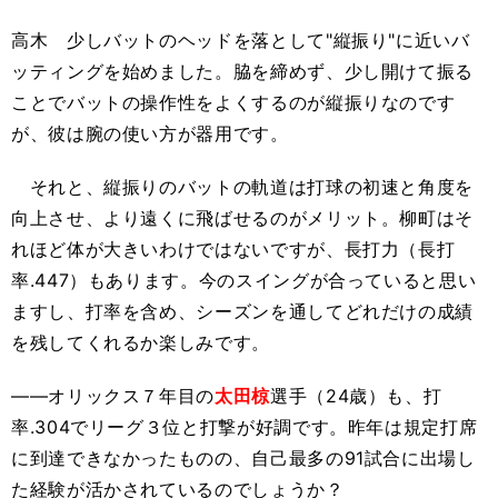
高木 少しバットのヘッドを落として"縦振り"に近いバ
ッティングを始めました。脇を締めず、少し開けて振る
ことでバットの操作性をよくするのが縦振りなのです
が、彼は腕の使い方が器用です。
それと、縦振りのバットの軌道は打球の初速と角度を
向上させ、より遠くに飛ばせるのがメリット。柳町はそ
れほど体が大きいわけではないですが、長打力（長打
率.447）もあります。今のスイングが合っていると思い
ますし、打率を含め、シーズンを通してどれだけの成績
を残してくれるか楽しみです。
――オリックス７年目の
太田椋
選手（24歳）も、打
率.304でリーグ３位と打撃が好調です。昨年は規定打席
に到達できなかったものの、自己最多の91試合に出場し
た経験が活かされているのでしょうか？