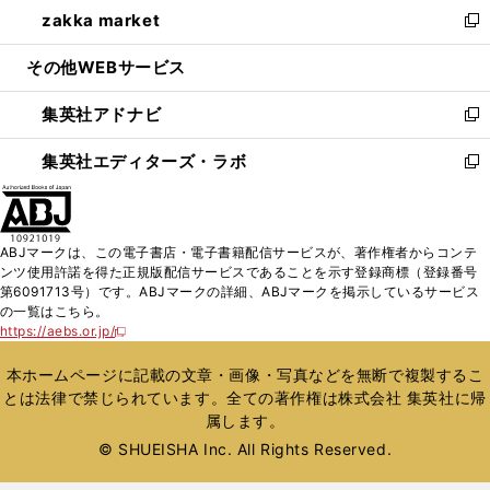
し
zakka market
く
で
ド
ィ
い
新
開
ウ
ン
ウ
し
その他WEBサービス
く
で
ド
ィ
い
開
ウ
ン
ウ
集英社アドナビ
く
で
ド
ィ
新
開
ウ
ン
し
集英社エディターズ・ラボ
く
で
ド
い
新
開
ウ
ウ
し
く
で
ィ
い
開
ン
ウ
ABJマークは、この電子書店・電子書籍配信サービスが、著作権者からコンテ
く
ド
ィ
ンツ使用許諾を得た正規版配信サービスであることを示す登録商標（登録番号
ウ
ン
第6091713号）です。ABJマークの詳細、ABJマークを掲示しているサービス
で
ド
の一覧はこちら。
開
ウ
https://aebs.or.jp/
新
く
で
し
い
開
本ホームページに記載の文章・画像・写真などを無断で複製するこ
ウ
く
とは法律で禁じられています。全ての著作権は株式会社 集英社に帰
ィ
属します。
ン
ド
© SHUEISHA Inc. All Rights Reserved.
ウ
で