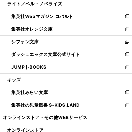
ライトノベル・ノベライズ
く
で
ド
ィ
い
開
ウ
ン
ウ
集英社Webマガジン コバルト
く
で
ド
ィ
新
開
ウ
ン
し
集英社オレンジ文庫
く
で
ド
い
新
開
ウ
ウ
し
シフォン文庫
く
で
ィ
い
新
開
ン
ウ
し
ダッシュエックス文庫公式サイト
く
ド
ィ
い
新
ウ
ン
ウ
し
JUMP j-BOOKS
で
ド
ィ
い
新
開
ウ
ン
ウ
し
キッズ
く
で
ド
ィ
い
開
ウ
ン
ウ
集英社みらい文庫
く
で
ド
ィ
新
開
ウ
ン
し
集英社の児童図書 S-KIDS.LAND
く
で
ド
い
新
開
ウ
ウ
し
オンラインストア・
その他WEBサービス
く
で
ィ
い
開
ン
ウ
オンラインストア
く
ド
ィ