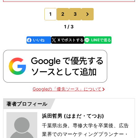
打率リーグ２位の.316とハイアベレージを残してい
ます。高木 やはり昨年の経験が大きいでしょう
次
1
2
3
のページへ
ね。バットが
1 / 3
いいね
Xでポストする
LINEで送る
line
faceboo
x
k
Googleの「優先ソース」について
著者プロフィール
浜田哲男 (はまだ・てつお)
千葉県出身。専修大学を卒業後、広告
業界でのマーケティングプランナー・