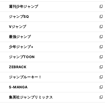
開
週刊少年ジャンプ
く
新
し
ジャンプSQ
い
新
ウ
し
Vジャンプ
ィ
い
新
ン
ウ
し
最強ジャンプ
ド
ィ
い
新
ウ
ン
ウ
し
少年ジャンプ+
で
ド
ィ
い
新
開
ウ
ン
ウ
し
ジャンプTOON
く
で
ド
ィ
い
新
開
ウ
ン
ウ
し
ZEBRACK
く
で
ド
ィ
い
新
開
ウ
ン
ウ
し
ジャンプルーキー！
く
で
ド
ィ
い
新
開
ウ
ン
ウ
し
S-MANGA
く
で
ド
ィ
い
新
開
ウ
ン
ウ
し
集英社ジャンプリミックス
く
で
ド
ィ
い
新
開
ウ
ン
ウ
し