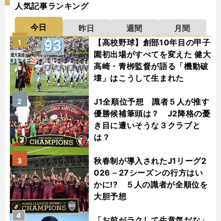
人気記事ランキング
今日
昨日
週間
月間
【高校野球】創部10年目の甲子
1
園初出場がすべてを変えた 健大
高崎・青栁監督が語る「機動破
壊」はこうして生まれた
J1全順位予想 識者５人が推す
2
優勝候補筆頭は？ J2降格の憂
き目に遭いそうな３クラブと
は？
秋春制が導入されたJ1リーグ2
3
026－27シーズンの行方はい
かに!? ５人の識者が全順位を
大胆予想
4
「お前がラクして生意気だな」