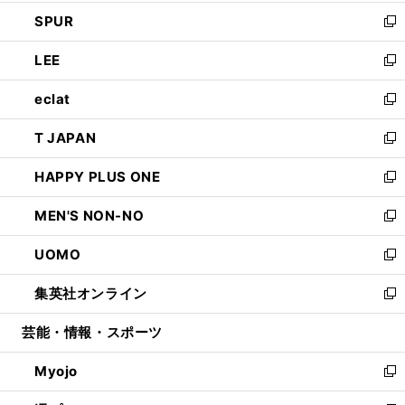
ウ
ン
ウ
し
SPUR
で
ド
ィ
い
新
開
ウ
ン
ウ
し
LEE
く
で
ド
ィ
い
新
開
ウ
ン
ウ
し
eclat
く
で
ド
ィ
い
新
開
ウ
ン
ウ
し
T JAPAN
く
で
ド
ィ
い
新
開
ウ
ン
ウ
し
HAPPY PLUS ONE
く
で
ド
ィ
い
新
開
ウ
ン
ウ
し
MEN'S NON-NO
く
で
ド
ィ
い
新
開
ウ
ン
ウ
し
UOMO
く
で
ド
ィ
い
新
開
ウ
ン
ウ
し
集英社オンライン
く
で
ド
ィ
い
新
開
ウ
ン
ウ
し
芸能・情報・スポーツ
く
で
ド
ィ
い
開
ウ
ン
ウ
Myojo
く
で
ド
ィ
新
開
ウ
ン
し