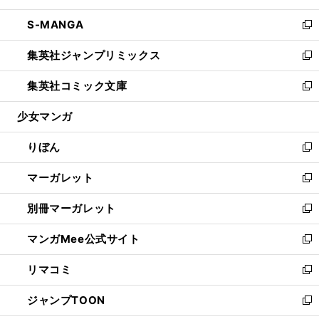
開
ウ
ン
ウ
し
S-MANGA
く
で
ド
ィ
い
新
開
ウ
ン
ウ
し
集英社ジャンプリミックス
く
で
ド
ィ
い
新
開
ウ
ン
ウ
し
集英社コミック文庫
く
で
ド
ィ
い
新
開
ウ
ン
ウ
し
少女マンガ
く
で
ド
ィ
い
開
ウ
ン
ウ
りぼん
く
で
ド
ィ
新
開
ウ
ン
し
マーガレット
く
で
ド
い
新
開
ウ
ウ
し
別冊マーガレット
く
で
ィ
い
新
開
ン
ウ
し
マンガMee公式サイト
く
ド
ィ
い
新
ウ
ン
ウ
し
リマコミ
で
ド
ィ
い
新
開
ウ
ン
ウ
し
ジャンプTOON
く
で
ド
ィ
い
新
開
ウ
ン
ウ
し