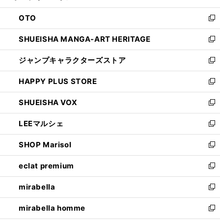
ウ
ン
OTO
で
ド
新
開
ウ
し
SHUEISHA MANGA-ART HERITAGE
く
で
い
新
開
ウ
し
ジャンプキャラクターズストア
く
ィ
い
新
ン
ウ
し
HAPPY PLUS STORE
ド
ィ
い
新
ウ
ン
ウ
し
SHUEISHA VOX
で
ド
ィ
い
新
開
ウ
ン
ウ
し
LEEマルシェ
く
で
ド
ィ
い
新
開
ウ
ン
ウ
し
SHOP Marisol
く
で
ド
ィ
い
新
開
ウ
ン
ウ
し
eclat premium
く
で
ド
ィ
い
新
開
ウ
ン
ウ
し
mirabella
く
で
ド
ィ
い
新
開
ウ
ン
ウ
し
mirabella homme
く
で
ド
ィ
い
新
開
ウ
ン
ウ