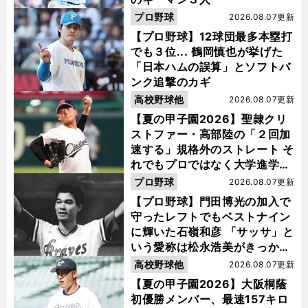
プロ野球
2026.08.07更新
【プロ野球】12球団最多本塁打
でも３位... 鶴岡慎也が挙げた
「日本ハムの誤算」とソフトバ
ンク追撃のカギ
高校野球他
2026.08.07更新
【夏の甲子園2026】聖隷クリ
ストファー・高部陸の「２回加
速する」規格外のストレート そ
れでもプロではなく大学進学を
選ぶ理由
プロ野球
2026.08.07更新
【プロ野球】門田博光の加入で
守ったレフトでもベストナイン
に輝いた石嶺和彦 「サッサ」と
いう愛称は松永浩美がきっか
け？
高校野球他
2026.08.07更新
【夏の甲子園2026】大阪桐蔭
初優勝メンバー、最速157キロ