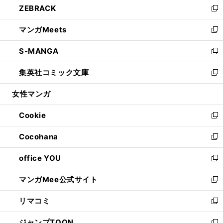
ZEBRACK
く
で
ド
ィ
い
新
開
ウ
ン
ウ
し
マンガMeets
く
で
ド
ィ
い
新
開
ウ
ン
ウ
し
S-MANGA
く
で
ド
ィ
い
新
開
ウ
ン
ウ
し
集英社コミック文庫
く
で
ド
ィ
い
新
開
ウ
ン
ウ
し
女性マンガ
く
で
ド
ィ
い
開
ウ
ン
ウ
Cookie
く
で
ド
ィ
新
開
ウ
ン
し
Cocohana
く
で
ド
い
新
開
ウ
ウ
し
office YOU
く
で
ィ
い
新
開
ン
ウ
し
マンガMee公式サイト
く
ド
ィ
い
新
ウ
ン
ウ
し
リマコミ
で
ド
ィ
い
新
開
ウ
ン
ウ
し
ジャンプTOON
く
で
ド