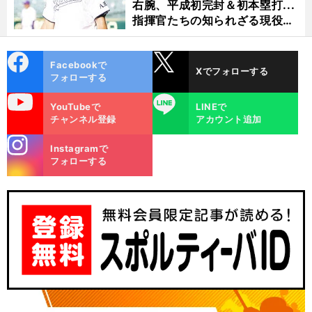
右腕、平成初完封＆初本塁打...
指揮官たちの知られざる現役時
代
cebo
X
Facebookで
Xでフォローする
ok
フォローする
uTube
LINE
YouTubeで
LINEで
チャンネル登録
アカウント追加
stagra
Instagramで
中
・
、
厳
」
m
フォローする
畑清と篠塚和典が巨人
浅野翔吾の３軍降格に思う
成長のために必要な「
しさ