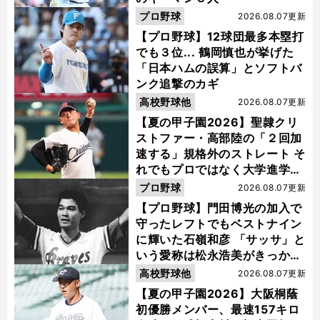
プロ野球
2026.08.07更新
【プロ野球】12球団最多本塁打
でも３位... 鶴岡慎也が挙げた
「日本ハムの誤算」とソフトバ
ンク追撃のカギ
高校野球他
2026.08.07更新
【夏の甲子園2026】聖隷クリ
ストファー・高部陸の「２回加
速する」規格外のストレート そ
れでもプロではなく大学進学を
選ぶ理由
プロ野球
2026.08.07更新
【プロ野球】門田博光の加入で
守ったレフトでもベストナイン
に輝いた石嶺和彦 「サッサ」と
いう愛称は松永浩美がきっか
け？
高校野球他
2026.08.07更新
【夏の甲子園2026】大阪桐蔭
初優勝メンバー、最速157キロ