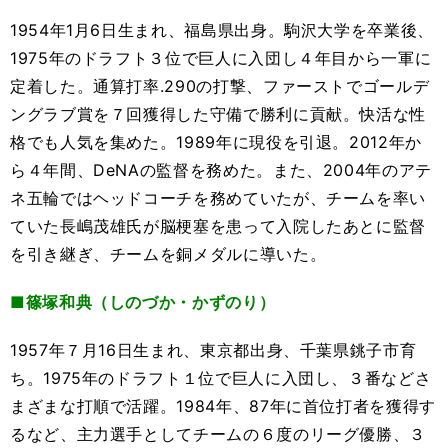
1954年1月6日生まれ、福島県出身。駒沢大学を卒業後、
1975年のドラフト３位で巨人に入団し４年目から一軍に
定着した。通算打率.290の打撃、ファーストでゴールデ
ングラブ賞を７回獲得した守備で勝利に貢献。快活な性
格でも人気を集めた。1989年に現役を引退。2012年か
ら４年間、DeNAの監督を務めた。また、2004年のアテ
ネ五輪ではヘッドコーチを務めていたが、チームを率い
ていた長嶋茂雄氏が脳梗塞を患って入院したあとに監督
を引き継ぎ、チームを銅メダルに導いた。
■篠塚和典（しのづか・かずのり）
1957年７月16日生まれ、東京都出身、千葉県銚子市育
ち。1975年のドラフト１位で巨人に入団し、３番などさ
まざまな打順で活躍。1984年、87年に首位打者を獲得す
るなど、主力選手としてチームの６度のリーグ優勝、３