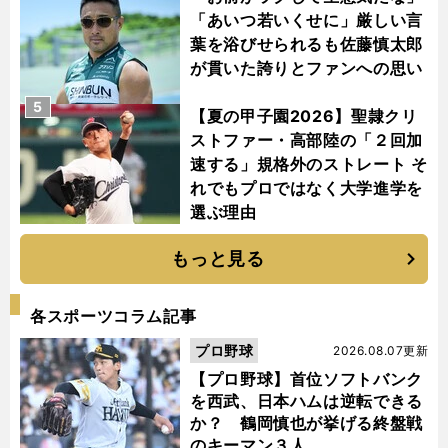
「あいつ若いくせに」厳しい言
葉を浴びせられるも佐藤慎太郎
が貫いた誇りとファンへの思い
5
【夏の甲子園2026】聖隷クリ
ストファー・高部陸の「２回加
速する」規格外のストレート そ
れでもプロではなく大学進学を
選ぶ理由
もっと見る
各スポーツコラム記事
プロ野球
2026.08.07更新
【プロ野球】首位ソフトバンク
を西武、日本ハムは逆転できる
か？ 鶴岡慎也が挙げる終盤戦
のキーマン３人