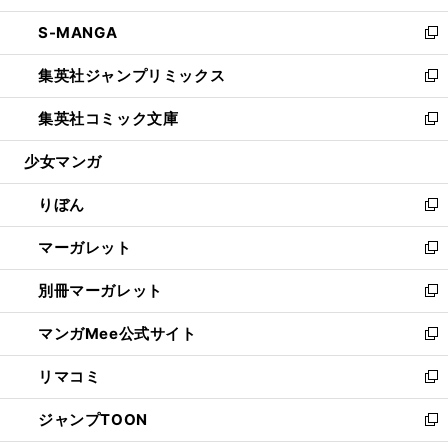
開
ウ
ン
ウ
し
S-MANGA
く
で
ド
ィ
い
新
開
ウ
ン
ウ
し
集英社ジャンプリミックス
く
で
ド
ィ
い
新
開
ウ
ン
ウ
し
集英社コミック文庫
く
で
ド
ィ
い
新
開
ウ
ン
ウ
し
少女マンガ
く
で
ド
ィ
い
開
ウ
ン
ウ
りぼん
く
で
ド
ィ
新
開
ウ
ン
し
マーガレット
く
で
ド
い
新
開
ウ
ウ
し
別冊マーガレット
く
で
ィ
い
新
開
ン
ウ
し
マンガMee公式サイト
く
ド
ィ
い
新
ウ
ン
ウ
し
リマコミ
で
ド
ィ
い
新
開
ウ
ン
ウ
し
ジャンプTOON
く
で
ド
ィ
い
新
開
ウ
ン
ウ
し