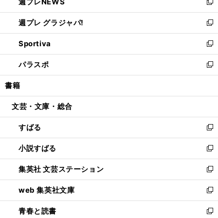
週プレNEWS
く
で
ド
い
新
開
ウ
ウ
し
週プレ グラジャパ!
く
で
ィ
い
新
開
ン
ウ
し
Sportiva
く
ド
ィ
い
新
ウ
ン
ウ
し
パラスポ
で
ド
ィ
い
新
開
ウ
ン
ウ
し
書籍
く
で
ド
ィ
い
開
ウ
ン
ウ
文芸・文庫・総合
く
で
ド
ィ
開
ウ
ン
すばる
く
で
ド
新
開
ウ
し
小説すばる
く
で
い
新
開
ウ
し
集英社 文芸ステーション
く
ィ
い
新
ン
ウ
し
web 集英社文庫
ド
ィ
い
新
ウ
ン
ウ
し
青春と読書
で
ド
ィ
い
新