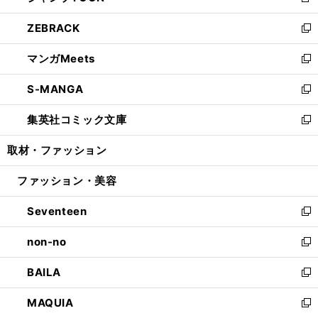
新
開
ウ
ン
ウ
し
ZEBRACK
く
で
ド
ィ
い
新
開
ウ
ン
ウ
し
マンガMeets
く
で
ド
ィ
い
新
開
ウ
ン
ウ
し
S-MANGA
く
で
ド
ィ
い
新
開
ウ
ン
ウ
し
集英社コミック文庫
く
で
ド
ィ
い
新
開
ウ
ン
ウ
し
取材・ファッション
く
で
ド
ィ
い
開
ウ
ン
ウ
ファッション・美容
く
で
ド
ィ
開
ウ
ン
Seventeen
く
で
ド
新
開
ウ
し
non-no
く
で
い
新
開
ウ
し
BAILA
く
ィ
い
新
ン
ウ
し
MAQUIA
ド
ィ
い
新