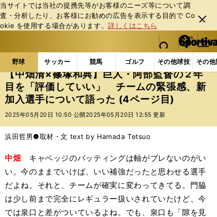
当サイトでは当社の提携先等がお客様のニーズ等について調
査・分析したり、お客様にお勧めの広告を表⽰する⽬的で Co
閉じ
okie を使⽤する場合があります。
詳しくはこちら
る
マイペ
web Sportiva (webスポルティーバ)
検索
メニュ
we
ー
野球の記事一覧
プロ野球
【中畑清×篠塚和典】巨
b
ジ
野球
サッカー
競馬
ゴルフ
その他球技
その他
ス
【中畑清×篠塚和典】巨人・阿部監督の２年
ポ
目を「評価していい」 チームの緊張感、新
ル
加入選手について語った (4ページ目)
テ
ィ
2025年05月20日 10:50 公開
2025年05月20日 12:55 更新
ー
バ
浜田哲男●取材・文 text by Hamada Tetsuo
中畑
キャベッジのバッティングは軸がブレないのがい
い。今のままでいけば、いい補強だったと思わせる選手
だよね。それと、チームが確実に変わってきてる。門脇
は少し前まで完全にレギュラー扱いされていたけど、今
では泉口と差がついているよね。でも、泉口も「隙を見