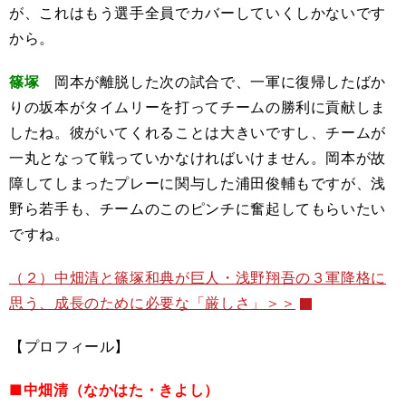
が、これはもう選手全員でカバーしていくしかないです
から。
篠塚
岡本が離脱した次の試合で、一軍に復帰したばか
りの坂本がタイムリーを打ってチームの勝利に貢献しま
したね。彼がいてくれることは大きいですし、チームが
一丸となって戦っていかなければいけません。岡本が故
障してしまったプレーに関与した浦田俊輔もですが、浅
野ら若手も、チームのこのピンチに奮起してもらいたい
ですね。
（２）中畑清と篠塚和典が巨人・浅野翔吾の３軍降格に
思う、成長のために必要な「厳しさ」＞＞
【プロフィール】
■中畑清（なかはた・きよし）