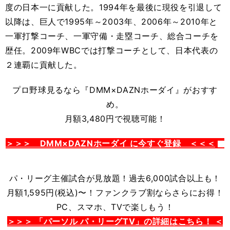
度の日本一に貢献した。1994年を最後に現役を引退して
以降は、巨人で1995年～2003年、2006年～2010年と
一軍打撃コーチ、一軍守備・走塁コーチ、総合コーチを
歴任。2009年WBCでは打撃コーチとして、日本代表の
２連覇に貢献した。
プロ野球見るなら
『DMM×DAZNホーダイ』がおすす
め。
月額3,480円で視聴可能！
＞＞＞ DMM×DAZNホーダイ に今すぐ登録 ＜＜＜
パ・リーグ主催試合が見放題！過去6,000試合以上も！
月額1,595円(税込)〜！ファンクラブ割ならさらにお得！
PC、スマホ、TVで楽しもう！
＞＞＞ 「パーソル パ・リーグTV」の詳細はこちら！ ＜