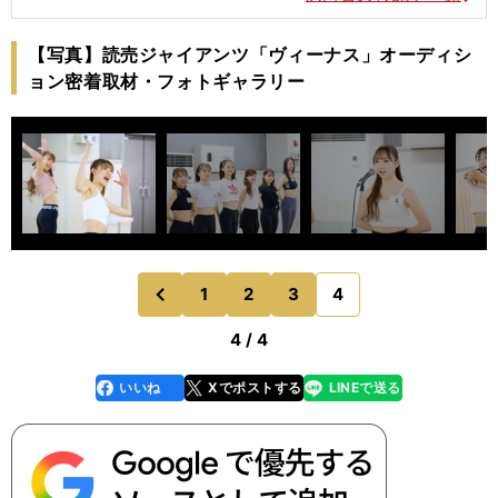
【写真】読売ジャイアンツ「ヴィーナス」オーディシ
ョン密着取材・フォトギャラリー
1
2
3
4
のページへ
前
4 / 4
いいね
Xでポストする
LINEで送る
line
faceboo
x
k