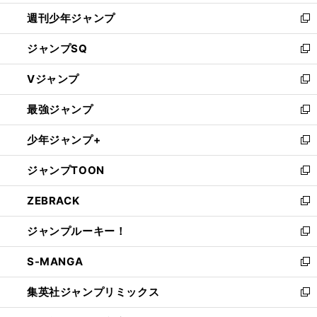
開
週刊少年ジャンプ
く
新
し
ジャンプSQ
い
新
ウ
し
Vジャンプ
ィ
い
新
ン
ウ
し
最強ジャンプ
ド
ィ
い
新
ウ
ン
ウ
し
少年ジャンプ+
で
ド
ィ
い
新
開
ウ
ン
ウ
し
ジャンプTOON
く
で
ド
ィ
い
新
開
ウ
ン
ウ
し
ZEBRACK
く
で
ド
ィ
い
新
開
ウ
ン
ウ
し
ジャンプルーキー！
く
で
ド
ィ
い
新
開
ウ
ン
ウ
し
S-MANGA
く
で
ド
ィ
い
新
開
ウ
ン
ウ
し
集英社ジャンプリミックス
く
で
ド
ィ
い
新
開
ウ
ン
ウ
し