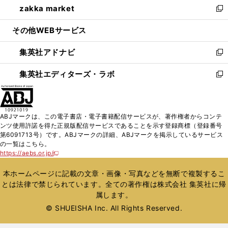
zakka market
く
で
ド
ィ
い
新
開
ウ
ン
ウ
し
その他WEBサービス
く
で
ド
ィ
い
開
ウ
ン
ウ
集英社アドナビ
く
で
ド
ィ
新
開
ウ
ン
し
集英社エディターズ・ラボ
く
で
ド
い
新
開
ウ
ウ
し
く
で
ィ
い
開
ン
ウ
ABJマークは、この電子書店・電子書籍配信サービスが、著作権者からコンテ
く
ド
ィ
ンツ使用許諾を得た正規版配信サービスであることを示す登録商標（登録番号
ウ
ン
第6091713号）です。ABJマークの詳細、ABJマークを掲示しているサービス
で
ド
の一覧はこちら。
開
ウ
https://aebs.or.jp/
新
く
で
し
い
開
本ホームページに記載の文章・画像・写真などを無断で複製するこ
ウ
く
とは法律で禁じられています。全ての著作権は株式会社 集英社に帰
ィ
属します。
ン
ド
© SHUEISHA Inc. All Rights Reserved.
ウ
で
開