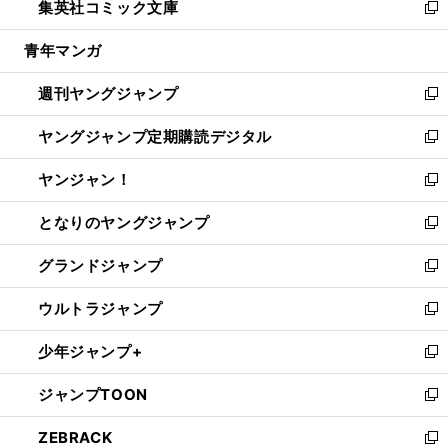
集英社コミック文庫
く
で
ド
ィ
い
新
開
ウ
ン
ウ
し
青年マンガ
く
で
ド
ィ
い
開
ウ
ン
ウ
週刊ヤングジャンプ
く
で
ド
ィ
新
開
ウ
ン
し
ヤングジャンプ定期購読デジタル
く
で
ド
い
新
開
ウ
ウ
し
ヤンジャン！
く
で
ィ
い
新
開
ン
ウ
し
となりのヤングジャンプ
く
ド
ィ
い
新
ウ
ン
ウ
し
グランドジャンプ
で
ド
ィ
い
新
開
ウ
ン
ウ
し
ウルトラジャンプ
く
で
ド
ィ
い
新
開
ウ
ン
ウ
し
少年ジャンプ+
く
で
ド
ィ
い
新
開
ウ
ン
ウ
し
ジャンプTOON
く
で
ド
ィ
い
新
開
ウ
ン
ウ
し
ZEBRACK
く
で
ド
ィ
い
新