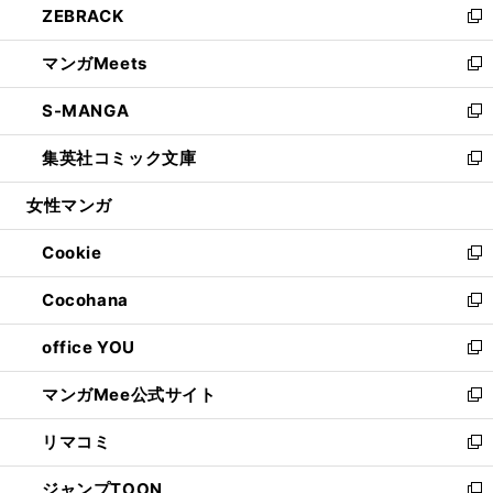
ZEBRACK
く
で
ド
ィ
い
新
開
ウ
ン
ウ
し
マンガMeets
く
で
ド
ィ
い
新
開
ウ
ン
ウ
し
S-MANGA
く
で
ド
ィ
い
新
開
ウ
ン
ウ
し
集英社コミック文庫
く
で
ド
ィ
い
新
開
ウ
ン
ウ
し
女性マンガ
く
で
ド
ィ
い
開
ウ
ン
ウ
Cookie
く
で
ド
ィ
新
開
ウ
ン
し
Cocohana
く
で
ド
い
新
開
ウ
ウ
し
office YOU
く
で
ィ
い
新
開
ン
ウ
し
マンガMee公式サイト
く
ド
ィ
い
新
ウ
ン
ウ
し
リマコミ
で
ド
ィ
い
新
開
ウ
ン
ウ
し
ジャンプTOON
く
で
ド
ィ
い