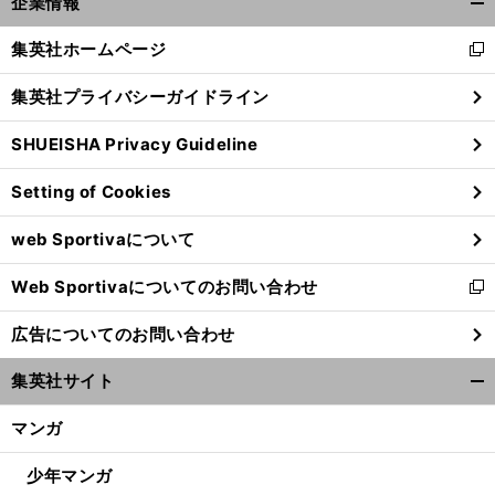
企業情報
開
く/
集英社ホームページ
新
閉
し
じ
集英社プライバシーガイドライン
い
る
ウ
SHUEISHA Privacy Guideline
ィ
ン
Setting of Cookies
ド
ウ
web Sportivaについて
で
開
Web Sportivaについてのお問い合わせ
く
新
し
広告についてのお問い合わせ
い
ウ
集英社サイト
ィ
開
ン
く/
マンガ
ド
閉
ウ
じ
少年マンガ
で
る