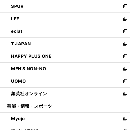
ウ
ン
ウ
し
SPUR
で
ド
ィ
い
新
開
ウ
ン
ウ
し
LEE
く
で
ド
ィ
い
新
開
ウ
ン
ウ
し
eclat
く
で
ド
ィ
い
新
開
ウ
ン
ウ
し
T JAPAN
く
で
ド
ィ
い
新
開
ウ
ン
ウ
し
HAPPY PLUS ONE
く
で
ド
ィ
い
新
開
ウ
ン
ウ
し
MEN'S NON-NO
く
で
ド
ィ
い
新
開
ウ
ン
ウ
し
UOMO
く
で
ド
ィ
い
新
開
ウ
ン
ウ
し
集英社オンライン
く
で
ド
ィ
い
新
開
ウ
ン
ウ
し
芸能・情報・スポーツ
く
で
ド
ィ
い
開
ウ
ン
ウ
Myojo
く
で
ド
ィ
新
開
ウ
ン
し