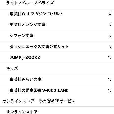
ライトノベル・ノベライズ
く
で
ド
ィ
い
開
ウ
ン
ウ
集英社Webマガジン コバルト
く
で
ド
ィ
新
開
ウ
ン
し
集英社オレンジ文庫
く
で
ド
い
新
開
ウ
ウ
し
シフォン文庫
く
で
ィ
い
新
開
ン
ウ
し
ダッシュエックス文庫公式サイト
く
ド
ィ
い
新
ウ
ン
ウ
し
JUMP j-BOOKS
で
ド
ィ
い
新
開
ウ
ン
ウ
し
キッズ
く
で
ド
ィ
い
開
ウ
ン
ウ
集英社みらい文庫
く
で
ド
ィ
新
開
ウ
ン
し
集英社の児童図書 S-KIDS.LAND
く
で
ド
い
新
開
ウ
ウ
し
オンラインストア・
その他WEBサービス
く
で
ィ
い
開
ン
ウ
オンラインストア
く
ド
ィ