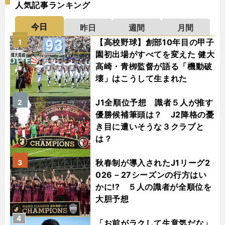
人気記事ランキング
今日
昨日
週間
月間
【高校野球】創部10年目の甲子
1
園初出場がすべてを変えた 健大
高崎・青栁監督が語る「機動破
壊」はこうして生まれた
J1全順位予想 識者５人が推す
2
優勝候補筆頭は？ J2降格の憂
き目に遭いそうな３クラブと
は？
秋春制が導入されたJ1リーグ2
3
026－27シーズンの行方はい
かに!? ５人の識者が全順位を
大胆予想
4
「お前がラクして生意気だな」