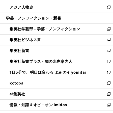
開
ウ
ン
ウ
し
アジア人物史
く
で
ド
ィ
い
新
開
ウ
ン
ウ
し
学芸・ノンフィクション・新書
く
で
ド
ィ
い
開
ウ
ン
ウ
集英社学芸部 - 学芸・ノンフィクション
く
で
ド
ィ
新
開
ウ
ン
し
集英社ビジネス書
く
で
ド
い
新
開
ウ
ウ
し
集英社新書
く
で
ィ
い
新
開
ン
ウ
し
集英社新書プラス - 知の水先案内人
く
ド
ィ
い
新
ウ
ン
ウ
し
1日5分で、明日は変わる よみタイ yomitai
で
ド
ィ
い
新
開
ウ
ン
ウ
し
kotoba
く
で
ド
ィ
い
新
開
ウ
ン
ウ
し
e!集英社
く
で
ド
ィ
い
新
開
ウ
ン
ウ
し
情報・知識＆オピニオン imidas
く
で
ド
ィ
い
新
開
ウ
ン
ウ
し