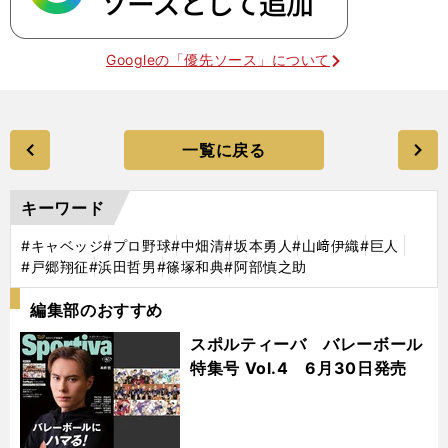
Googleの「優先ソース」について
一覧に戻る
キーワード
#キャベッジ
#プロ野球
#中畑清
#坂本勇人
#山﨑伊織
#巨人
#戸郷翔征
#浜田哲男
#篠塚和典
#阿部慎之助
編集部のおすすめ
スポルティーバ バレーボール
特集号 Vol.4 6月30日発売