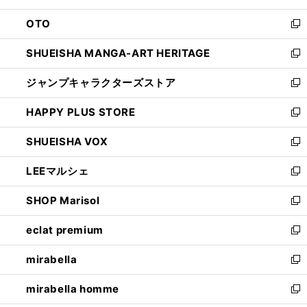
ウ
ン
OTO
で
ド
新
開
ウ
し
SHUEISHA MANGA-ART HERITAGE
く
で
い
新
開
ウ
し
ジャンプキャラクターズストア
く
ィ
い
新
ン
ウ
し
HAPPY PLUS STORE
ド
ィ
い
新
ウ
ン
ウ
し
SHUEISHA VOX
で
ド
ィ
い
新
開
ウ
ン
ウ
し
LEEマルシェ
く
で
ド
ィ
い
新
開
ウ
ン
ウ
し
SHOP Marisol
く
で
ド
ィ
い
新
開
ウ
ン
ウ
し
eclat premium
く
で
ド
ィ
い
新
開
ウ
ン
ウ
し
mirabella
く
で
ド
ィ
い
新
開
ウ
ン
ウ
し
mirabella homme
く
で
ド
ィ
い
新
開
ウ
ン
ウ
し