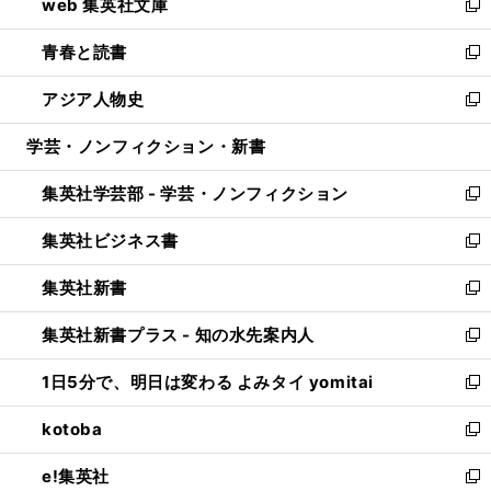
web 集英社文庫
ド
ィ
い
新
ウ
ン
ウ
し
青春と読書
で
ド
ィ
い
新
開
ウ
ン
ウ
し
アジア人物史
く
で
ド
ィ
い
新
開
ウ
ン
ウ
し
学芸・ノンフィクション・新書
く
で
ド
ィ
い
開
ウ
ン
ウ
集英社学芸部 - 学芸・ノンフィクション
く
で
ド
ィ
新
開
ウ
ン
し
集英社ビジネス書
く
で
ド
い
新
開
ウ
ウ
し
集英社新書
く
で
ィ
い
新
開
ン
ウ
し
集英社新書プラス - 知の水先案内人
く
ド
ィ
い
新
ウ
ン
ウ
し
1日5分で、明日は変わる よみタイ yomitai
で
ド
ィ
い
新
開
ウ
ン
ウ
し
kotoba
く
で
ド
ィ
い
新
開
ウ
ン
ウ
し
e!集英社
く
で
ド
ィ
い
新