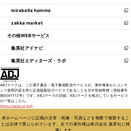
開
ウ
ン
ウ
し
mirabella homme
く
で
ド
ィ
い
新
開
ウ
ン
ウ
し
zakka market
く
で
ド
ィ
い
新
開
ウ
ン
ウ
し
その他WEBサービス
く
で
ド
ィ
い
開
ウ
ン
ウ
集英社アドナビ
く
で
ド
ィ
新
開
ウ
ン
し
集英社エディターズ・ラボ
く
で
ド
い
新
開
ウ
ウ
し
く
で
ィ
い
開
ン
ウ
ABJマークは、この電子書店・電子書籍配信サービスが、著作権者からコンテ
く
ド
ィ
ンツ使用許諾を得た正規版配信サービスであることを示す登録商標（登録番号
ウ
ン
第6091713号）です。ABJマークの詳細、ABJマークを掲示しているサービス
で
ド
の一覧はこちら。
開
ウ
https://aebs.or.jp/
新
く
で
し
い
開
本ホームページに記載の文章・画像・写真などを無断で複製するこ
ウ
く
とは法律で禁じられています。全ての著作権は株式会社 集英社に帰
ィ
属します。
ン