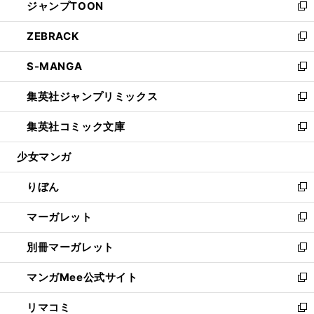
ジャンプTOON
く
で
ド
ィ
い
新
開
ウ
ン
ウ
し
ZEBRACK
く
で
ド
ィ
い
新
開
ウ
ン
ウ
し
S-MANGA
く
で
ド
ィ
い
新
開
ウ
ン
ウ
し
集英社ジャンプリミックス
く
で
ド
ィ
い
新
開
ウ
ン
ウ
し
集英社コミック文庫
く
で
ド
ィ
い
新
開
ウ
ン
ウ
し
少女マンガ
く
で
ド
ィ
い
開
ウ
ン
ウ
りぼん
く
で
ド
ィ
新
開
ウ
ン
し
マーガレット
く
で
ド
い
新
開
ウ
ウ
し
別冊マーガレット
く
で
ィ
い
新
開
ン
ウ
し
マンガMee公式サイト
く
ド
ィ
い
新
ウ
ン
ウ
し
リマコミ
で
ド
ィ
い
新