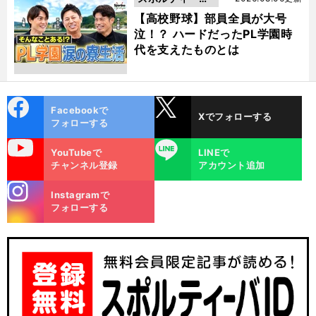
動画
【高校野球】部員全員が大号
泣！？ ハードだったPL学園時
代を支えたものとは
cebo
X
Facebookで
Xでフォローする
ok
フォローする
uTube
LINE
YouTubeで
LINEで
チャンネル登録
アカウント追加
stagra
Instagramで
m
フォローする