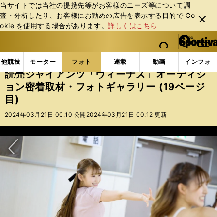
当サイトでは当社の提携先等がお客様のニーズ等について調
査・分析したり、お客様にお勧めの広告を表⽰する⽬的で Co
閉じ
okie を使⽤する場合があります。
詳しくはこちら
る
マイペ
web Sportiva (webスポルティーバ)
検索
メニュ
we
ー
フォトギャラリー
読売ジャイアンツ「ヴィーナス」オー
b
ジ
の他競技
モーター
フォト
連載
動画
インフォ
ス
読売ジャイアンツ「ヴィーナス」オーディシ
ポ
ョン密着取材・フォトギャラリー (19ページ
ル
目)
テ
ィ
2024年03月21日 00:10 公開
2024年03月21日 00:12 更新
ー
バ
次へ