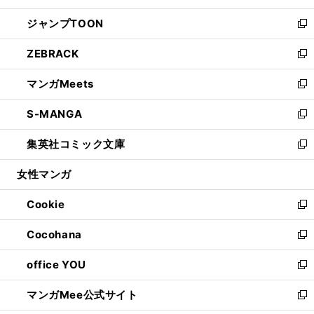
開
ウ
ン
ウ
し
ジャンプTOON
く
で
ド
ィ
い
新
開
ウ
ン
ウ
し
ZEBRACK
く
で
ド
ィ
い
新
開
ウ
ン
ウ
し
マンガMeets
く
で
ド
ィ
い
新
開
ウ
ン
ウ
し
S-MANGA
く
で
ド
ィ
い
新
開
ウ
ン
ウ
し
集英社コミック文庫
く
で
ド
ィ
い
新
開
ウ
ン
ウ
し
女性マンガ
く
で
ド
ィ
い
開
ウ
ン
ウ
Cookie
く
で
ド
ィ
新
開
ウ
ン
し
Cocohana
く
で
ド
い
新
開
ウ
ウ
し
office YOU
く
で
ィ
い
新
開
ン
ウ
し
マンガMee公式サイト
く
ド
ィ
い
新
ウ
ン
ウ
し