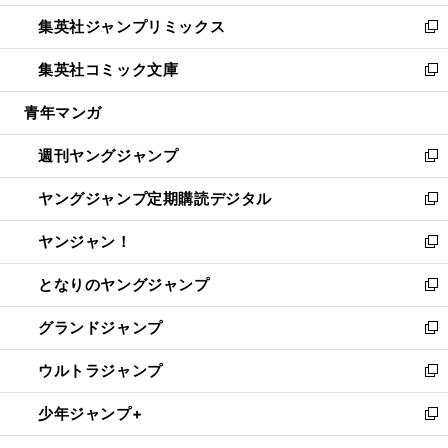
開
ウ
ン
ウ
し
集英社ジャンプリミックス
く
で
ド
ィ
い
新
開
ウ
ン
ウ
し
集英社コミック文庫
く
で
ド
ィ
い
新
開
ウ
ン
ウ
し
青年マンガ
く
で
ド
ィ
い
開
ウ
ン
ウ
週刊ヤングジャンプ
く
で
ド
ィ
新
開
ウ
ン
し
ヤングジャンプ定期購読デジタル
く
で
ド
い
新
開
ウ
ウ
し
ヤンジャン！
く
で
ィ
い
新
開
ン
ウ
し
となりのヤングジャンプ
く
ド
ィ
い
新
ウ
ン
ウ
し
グランドジャンプ
で
ド
ィ
い
新
開
ウ
ン
ウ
し
ウルトラジャンプ
く
で
ド
ィ
い
新
開
ウ
ン
ウ
し
少年ジャンプ+
く
で
ド
ィ
い
新
開
ウ
ン
ウ
し