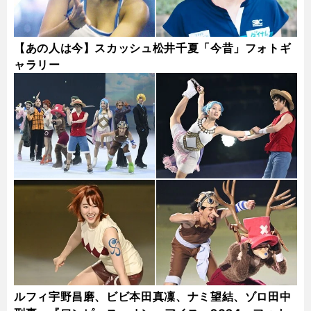
【あの人は今】スカッシュ松井千夏「今昔」フォトギ
ャラリー
ルフィ宇野昌磨、ビビ本田真凜、ナミ望結、ゾロ田中