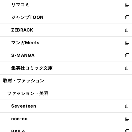
リマコミ
で
ド
ィ
い
新
開
ウ
ン
ウ
し
ジャンプTOON
く
で
ド
ィ
い
新
開
ウ
ン
ウ
し
ZEBRACK
く
で
ド
ィ
い
新
開
ウ
ン
ウ
し
マンガMeets
く
で
ド
ィ
い
新
開
ウ
ン
ウ
し
S-MANGA
く
で
ド
ィ
い
新
開
ウ
ン
ウ
し
集英社コミック文庫
く
で
ド
ィ
い
新
開
ウ
ン
ウ
し
取材・ファッション
く
で
ド
ィ
い
開
ウ
ン
ウ
ファッション・美容
く
で
ド
ィ
開
ウ
ン
Seventeen
く
で
ド
新
開
ウ
し
non-no
く
で
い
新
開
ウ
し
BAILA
く
ィ