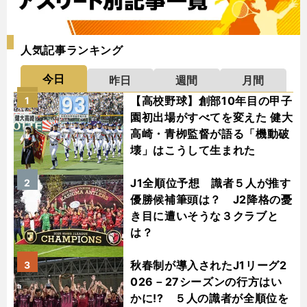
人気記事ランキング
今日
昨日
週間
月間
【高校野球】創部10年目の甲子
1
園初出場がすべてを変えた 健大
高崎・青栁監督が語る「機動破
壊」はこうして生まれた
J1全順位予想 識者５人が推す
2
優勝候補筆頭は？ J2降格の憂
き目に遭いそうな３クラブと
は？
秋春制が導入されたJ1リーグ2
3
026－27シーズンの行方はい
かに!? ５人の識者が全順位を