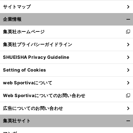
サイトマップ
企業情報
開
く/
集英社ホームページ
新
閉
し
じ
集英社プライバシーガイドライン
い
る
ウ
SHUEISHA Privacy Guideline
ィ
ン
Setting of Cookies
ド
ウ
web Sportivaについて
で
開
Web Sportivaについてのお問い合わせ
く
新
し
広告についてのお問い合わせ
い
ウ
集英社サイト
ィ
開
ン
く/