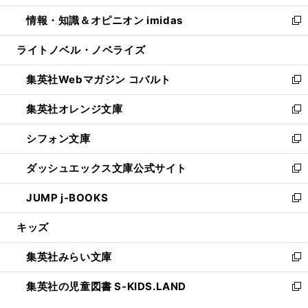
開
ウ
ン
ウ
し
情報・知識＆オピニオン imidas
く
で
ド
ィ
い
新
開
ウ
ン
ウ
し
ライトノベル・ノベライズ
く
で
ド
ィ
い
開
ウ
ン
ウ
集英社Webマガジン コバルト
く
で
ド
ィ
新
開
ウ
ン
し
集英社オレンジ文庫
く
で
ド
い
新
開
ウ
ウ
し
シフォン文庫
く
で
ィ
い
新
開
ン
ウ
し
ダッシュエックス文庫公式サイト
く
ド
ィ
い
新
ウ
ン
ウ
し
JUMP j-BOOKS
で
ド
ィ
い
新
開
ウ
ン
ウ
し
キッズ
く
で
ド
ィ
い
開
ウ
ン
ウ
集英社みらい文庫
く
で
ド
ィ
新
開
ウ
ン
し
集英社の児童図書 S-KIDS.LAND
く
で
ド
い
新
開
ウ
ウ
し