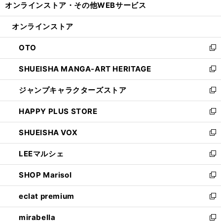
オンラインストア・
その他WEBサービス
く
で
ィ
い
開
ン
ウ
オンラインストア
く
ド
ィ
ウ
ン
OTO
で
ド
新
開
ウ
し
SHUEISHA MANGA-ART HERITAGE
く
で
い
新
開
ウ
し
ジャンプキャラクターズストア
く
ィ
い
新
ン
ウ
し
HAPPY PLUS STORE
ド
ィ
い
新
ウ
ン
ウ
し
SHUEISHA VOX
で
ド
ィ
い
新
開
ウ
ン
ウ
し
LEEマルシェ
く
で
ド
ィ
い
新
開
ウ
ン
ウ
し
SHOP Marisol
く
で
ド
ィ
い
新
開
ウ
ン
ウ
し
eclat premium
く
で
ド
ィ
い
新
開
ウ
ン
ウ
し
mirabella
く
で
ド
ィ
い
新