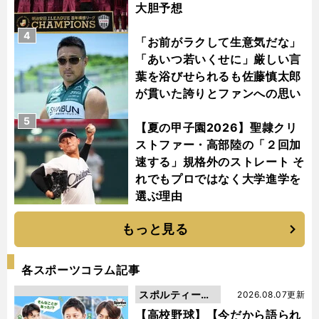
大胆予想
4
「お前がラクして生意気だな」
「あいつ若いくせに」厳しい言
葉を浴びせられるも佐藤慎太郎
が貫いた誇りとファンへの思い
5
【夏の甲子園2026】聖隷クリ
ストファー・高部陸の「２回加
速する」規格外のストレート そ
れでもプロではなく大学進学を
選ぶ理由
もっと見る
各スポーツコラム記事
スポルティーバ
2026.08.07更新
動画
【高校野球】【今だから語られ