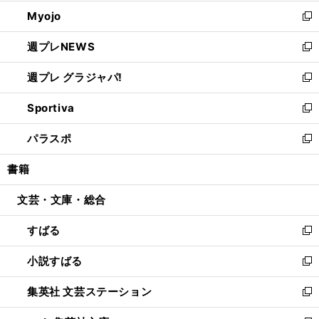
開
ウ
ン
ウ
Myojo
く
で
ド
ィ
新
開
ウ
ン
し
週プレNEWS
く
で
ド
い
新
開
ウ
ウ
し
週プレ グラジャパ!
く
で
ィ
い
新
開
ン
ウ
し
Sportiva
く
ド
ィ
い
新
ウ
ン
ウ
し
パラスポ
で
ド
ィ
い
新
開
ウ
ン
ウ
し
書籍
く
で
ド
ィ
い
開
ウ
ン
ウ
文芸・文庫・総合
く
で
ド
ィ
開
ウ
ン
すばる
く
で
ド
新
開
ウ
し
小説すばる
く
で
い
新
開
ウ
し
集英社 文芸ステーション
く
ィ
い
新
ン
ウ
し