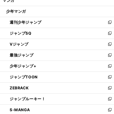
マンガ
ド
閉
ウ
じ
少年マンガ
で
る
開
週刊少年ジャンプ
く
新
し
ジャンプSQ
い
新
ウ
し
Vジャンプ
ィ
い
新
ン
ウ
し
最強ジャンプ
ド
ィ
い
新
ウ
ン
ウ
し
少年ジャンプ+
で
ド
ィ
い
新
開
ウ
ン
ウ
し
ジャンプTOON
く
で
ド
ィ
い
新
開
ウ
ン
ウ
し
ZEBRACK
く
で
ド
ィ
い
新
開
ウ
ン
ウ
し
ジャンプルーキー！
く
で
ド
ィ
い
新
開
ウ
ン
ウ
し
S-MANGA
く
で
ド
ィ
い
新