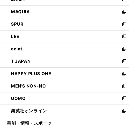
い
新
ン
ウ
し
MAQUIA
ド
ィ
い
新
ウ
ン
ウ
し
SPUR
で
ド
ィ
い
新
開
ウ
ン
ウ
し
LEE
く
で
ド
ィ
い
新
開
ウ
ン
ウ
し
eclat
く
で
ド
ィ
い
新
開
ウ
ン
ウ
し
T JAPAN
く
で
ド
ィ
い
新
開
ウ
ン
ウ
し
HAPPY PLUS ONE
く
で
ド
ィ
い
新
開
ウ
ン
ウ
し
MEN'S NON-NO
く
で
ド
ィ
い
新
開
ウ
ン
ウ
し
UOMO
く
で
ド
ィ
い
新
開
ウ
ン
ウ
し
集英社オンライン
く
で
ド
ィ
い
新
開
ウ
ン
ウ
し
芸能・情報・スポーツ
く
で
ド
ィ
い