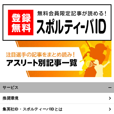
【
プ
】
・
？
ロ野球
緒方孝市がセ
リーグの順位を予想
チーム力が増して上位にきそうなチームは
サービス
開
く/
推奨環境
閉
じ
集英社ID・スポルティーバIDとは
る