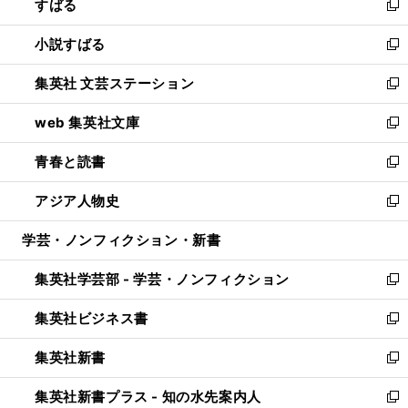
すばる
く
で
ド
新
開
ウ
し
小説すばる
く
で
い
新
開
ウ
し
集英社 文芸ステーション
く
ィ
い
新
ン
ウ
し
web 集英社文庫
ド
ィ
い
新
ウ
ン
ウ
し
青春と読書
で
ド
ィ
い
新
開
ウ
ン
ウ
し
アジア人物史
く
で
ド
ィ
い
新
開
ウ
ン
ウ
し
学芸・ノンフィクション・新書
く
で
ド
ィ
い
開
ウ
ン
ウ
集英社学芸部 - 学芸・ノンフィクション
く
で
ド
ィ
新
開
ウ
ン
し
集英社ビジネス書
く
で
ド
い
新
開
ウ
ウ
し
集英社新書
く
で
ィ
い
新
開
ン
ウ
し
集英社新書プラス - 知の水先案内人
く
ド
ィ
い
新