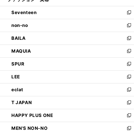
ィ
開
ウ
ン
Seventeen
く
で
ド
新
開
ウ
し
non-no
く
で
い
新
開
ウ
し
BAILA
く
ィ
い
新
ン
ウ
し
MAQUIA
ド
ィ
い
新
ウ
ン
ウ
し
SPUR
で
ド
ィ
い
新
開
ウ
ン
ウ
し
LEE
く
で
ド
ィ
い
新
開
ウ
ン
ウ
し
eclat
く
で
ド
ィ
い
新
開
ウ
ン
ウ
し
T JAPAN
く
で
ド
ィ
い
新
開
ウ
ン
ウ
し
HAPPY PLUS ONE
く
で
ド
ィ
い
新
開
ウ
ン
ウ
し
MEN'S NON-NO
く
で
ド
ィ
い
新