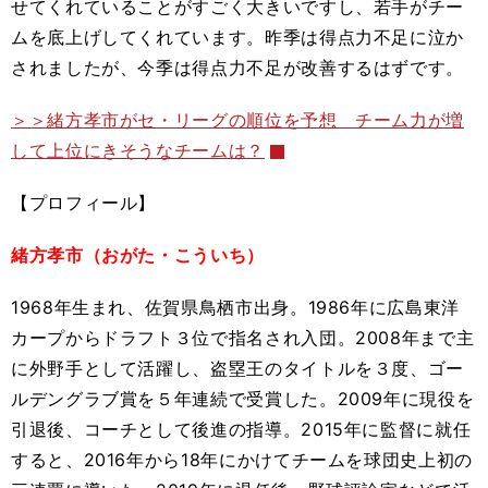
せてくれていることがすごく大きいですし、若手がチー
ムを底上げしてくれています。昨季は得点力不足に泣か
されましたが、今季は得点力不足が改善するはずです。
＞＞緒方孝市がセ・リーグの順位を予想 チーム力が増
して上位にきそうなチームは？
【プロフィール】
緒方孝市（おがた・こういち）
1968年生まれ、佐賀県鳥栖市出身。1986年に広島東洋
カープからドラフト３位で指名され入団。2008年まで主
に外野手として活躍し、盗塁王のタイトルを３度、ゴー
ルデングラブ賞を５年連続で受賞した。2009年に現役を
引退後、コーチとして後進の指導。2015年に監督に就任
すると、2016年から18年にかけてチームを球団史上初の