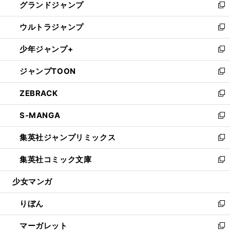
グランドジャンプ
で
ド
ィ
い
新
開
ウ
ン
ウ
し
ウルトラジャンプ
く
で
ド
ィ
い
新
開
ウ
ン
ウ
し
少年ジャンプ+
く
で
ド
ィ
い
新
開
ウ
ン
ウ
し
ジャンプTOON
く
で
ド
ィ
い
新
開
ウ
ン
ウ
し
ZEBRACK
く
で
ド
ィ
い
新
開
ウ
ン
ウ
し
S-MANGA
く
で
ド
ィ
い
新
開
ウ
ン
ウ
し
集英社ジャンプリミックス
く
で
ド
ィ
い
新
開
ウ
ン
ウ
し
集英社コミック文庫
く
で
ド
ィ
い
新
開
ウ
ン
ウ
し
少女マンガ
く
で
ド
ィ
い
開
ウ
ン
ウ
りぼん
く
で
ド
ィ
新
開
ウ
ン
し
マーガレット
く
で
ド
い
新