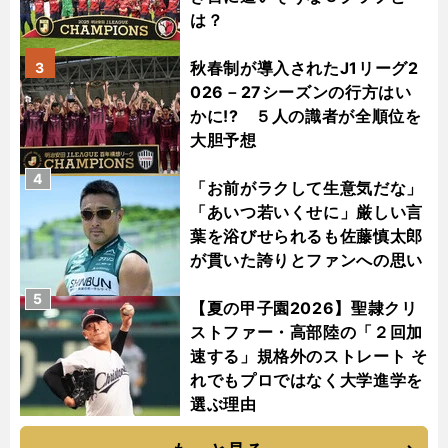
は？
秋春制が導入されたJ1リーグ2
3
026－27シーズンの行方はい
かに!? ５人の識者が全順位を
大胆予想
4
「お前がラクして生意気だな」
「あいつ若いくせに」厳しい言
葉を浴びせられるも佐藤慎太郎
が貫いた誇りとファンへの思い
5
【夏の甲子園2026】聖隷クリ
ストファー・高部陸の「２回加
速する」規格外のストレート そ
れでもプロではなく大学進学を
選ぶ理由