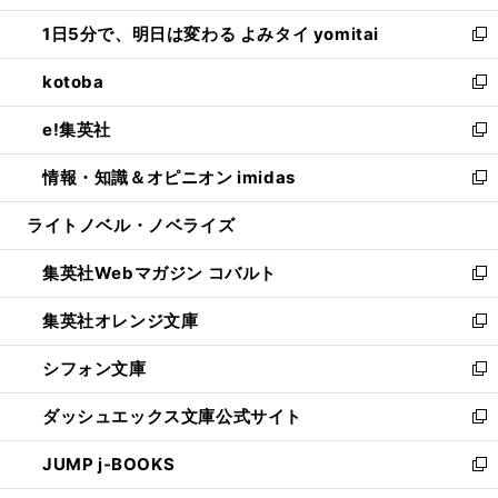
ウ
ン
ウ
し
1日5分で、明日は変わる よみタイ yomitai
で
ド
ィ
い
新
開
ウ
ン
ウ
し
kotoba
く
で
ド
ィ
い
新
開
ウ
ン
ウ
し
e!集英社
く
で
ド
ィ
い
新
開
ウ
ン
ウ
し
情報・知識＆オピニオン imidas
く
で
ド
ィ
い
新
開
ウ
ン
ウ
し
ライトノベル・ノベライズ
く
で
ド
ィ
い
開
ウ
ン
ウ
集英社Webマガジン コバルト
く
で
ド
ィ
新
開
ウ
ン
し
集英社オレンジ文庫
く
で
ド
い
新
開
ウ
ウ
し
シフォン文庫
く
で
ィ
い
新
開
ン
ウ
し
ダッシュエックス文庫公式サイト
く
ド
ィ
い
新
ウ
ン
ウ
し
JUMP j-BOOKS
で
ド
ィ
い
新
開
ウ
ン
ウ
し