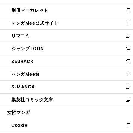
開
ウ
ウ
し
別冊マーガレット
く
で
ィ
い
新
開
ン
ウ
し
マンガMee公式サイト
く
ド
ィ
い
新
ウ
ン
ウ
し
リマコミ
で
ド
ィ
い
新
開
ウ
ン
ウ
し
ジャンプTOON
く
で
ド
ィ
い
新
開
ウ
ン
ウ
し
ZEBRACK
く
で
ド
ィ
い
新
開
ウ
ン
ウ
し
マンガMeets
く
で
ド
ィ
い
新
開
ウ
ン
ウ
し
S-MANGA
く
で
ド
ィ
い
新
開
ウ
ン
ウ
し
集英社コミック文庫
く
で
ド
ィ
い
新
開
ウ
ン
ウ
し
女性マンガ
く
で
ド
ィ
い
開
ウ
ン
ウ
Cookie
く
で
ド
ィ
新
開
ウ
ン
し