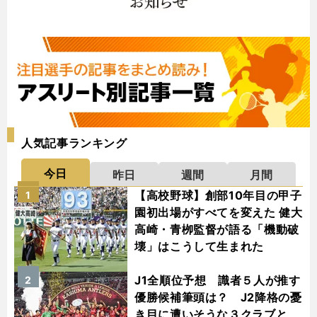
人気記事ランキング
今日
昨日
週間
月間
【高校野球】創部10年目の甲子
1
園初出場がすべてを変えた 健大
高崎・青栁監督が語る「機動破
壊」はこうして生まれた
J1全順位予想 識者５人が推す
2
優勝候補筆頭は？ J2降格の憂
き目に遭いそうな３クラブと