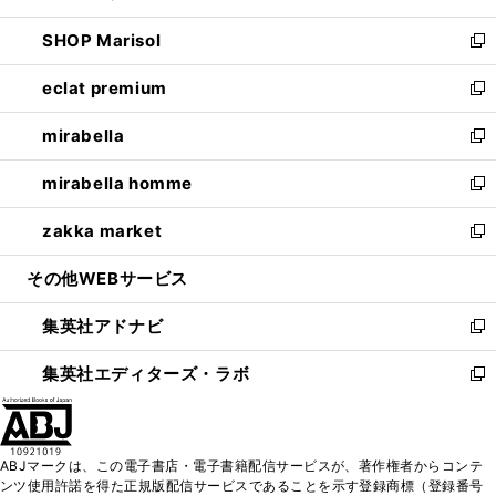
開
ウ
ン
ウ
し
SHOP Marisol
く
で
ド
ィ
い
新
開
ウ
ン
ウ
し
eclat premium
く
で
ド
ィ
い
新
開
ウ
ン
ウ
し
mirabella
く
で
ド
ィ
い
新
開
ウ
ン
ウ
し
mirabella homme
く
で
ド
ィ
い
新
開
ウ
ン
ウ
し
zakka market
く
で
ド
ィ
い
新
開
ウ
ン
ウ
し
その他WEBサービス
く
で
ド
ィ
い
開
ウ
ン
ウ
集英社アドナビ
く
で
ド
ィ
新
開
ウ
ン
し
集英社エディターズ・ラボ
く
で
ド
い
新
開
ウ
ウ
し
く
で
ィ
い
開
ン
ウ
ABJマークは、この電子書店・電子書籍配信サービスが、著作権者からコンテ
く
ド
ィ
ンツ使用許諾を得た正規版配信サービスであることを示す登録商標（登録番号
ウ
ン