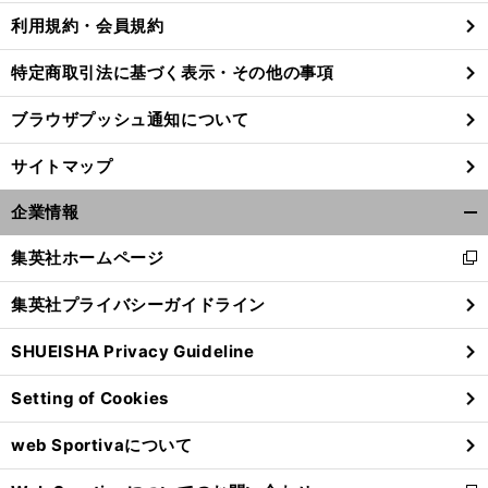
利用規約・会員規約
特定商取引法に基づく表示・その他の事項
ブラウザプッシュ通知について
サイトマップ
企業情報
開
く/
集英社ホームページ
新
閉
し
じ
集英社プライバシーガイドライン
い
る
ウ
SHUEISHA Privacy Guideline
ィ
ン
Setting of Cookies
ド
ウ
web Sportivaについて
で
開