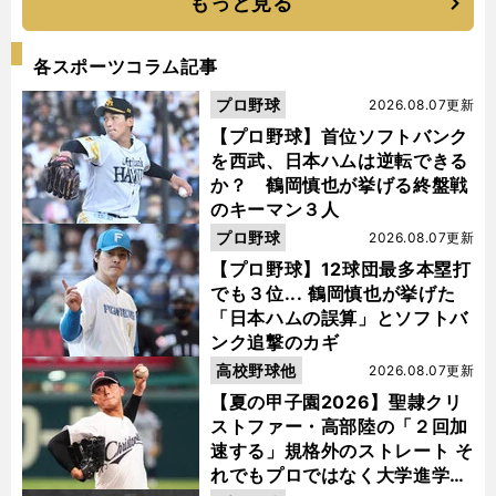
もっと見る
各スポーツコラム記事
プロ野球
2026.08.07更新
【プロ野球】首位ソフトバンク
を西武、日本ハムは逆転できる
か？ 鶴岡慎也が挙げる終盤戦
のキーマン３人
プロ野球
2026.08.07更新
【プロ野球】12球団最多本塁打
でも３位... 鶴岡慎也が挙げた
「日本ハムの誤算」とソフトバ
ンク追撃のカギ
高校野球他
2026.08.07更新
【夏の甲子園2026】聖隷クリ
ストファー・高部陸の「２回加
速する」規格外のストレート そ
れでもプロではなく大学進学を