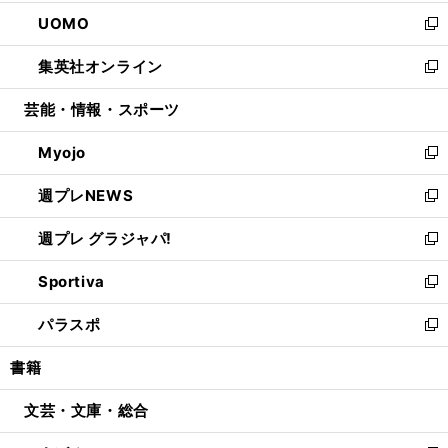
開
ウ
ン
ウ
し
UOMO
く
で
ド
ィ
い
新
開
ウ
ン
ウ
し
集英社オンライン
く
で
ド
ィ
い
新
開
ウ
ン
ウ
し
芸能・情報・スポーツ
く
で
ド
ィ
い
開
ウ
ン
ウ
Myojo
く
で
ド
ィ
新
開
ウ
ン
し
週プレNEWS
く
で
ド
い
新
開
ウ
ウ
し
週プレ グラジャパ!
く
で
ィ
い
新
開
ン
ウ
し
Sportiva
く
ド
ィ
い
新
ウ
ン
ウ
し
パラスポ
で
ド
ィ
い
新
開
ウ
ン
ウ
し
書籍
く
で
ド
ィ
い
開
ウ
ン
ウ
文芸・文庫・総合
く
で
ド
ィ
開
ウ
ン