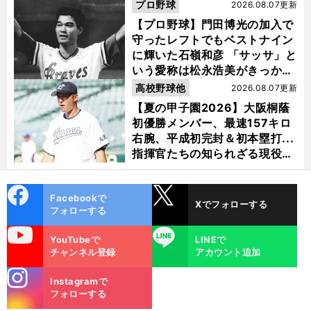
選ぶ理由
プロ野球
2026.08.07更新
【プロ野球】門田博光の加入で
守ったレフトでもベストナイン
に輝いた石嶺和彦 「サッサ」と
いう愛称は松永浩美がきっか
け？
高校野球他
2026.08.07更新
【夏の甲子園2026】大阪桐蔭
初優勝メンバー、最速157キロ
右腕、平成初完封＆初本塁打...
指揮官たちの知られざる現役時
代
cebo
X
Facebookで
Xでフォローする
ok
フォローする
uTube
LINE
YouTubeで
LINEで
チャンネル登録
アカウント追加
stagra
Instagramで
m
フォローする