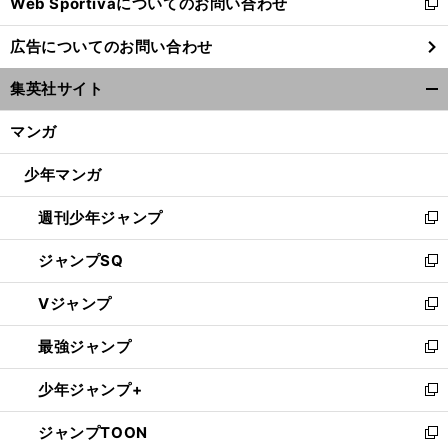
Web Sportivaについてのお問い合わせ
く
新
し
広告についてのお問い合わせ
い
ウ
集英社サイト
ィ
開
ン
く/
マンガ
ド
閉
ウ
じ
少年マンガ
で
る
開
週刊少年ジャンプ
く
新
し
ジャンプSQ
い
新
ウ
し
Vジャンプ
ィ
い
新
ン
ウ
し
最強ジャンプ
ド
ィ
い
新
ウ
ン
ウ
し
少年ジャンプ+
で
ド
ィ
い
新
開
ウ
ン
ウ
し
ジャンプTOON
く
で
ド
ィ
い
新