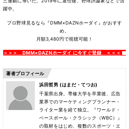
三連覇に導いた。2019年に退任後、野球評論家などで活
躍中。
プロ野球見るなら
『DMM×DAZNホーダイ』がおすす
め。
月額3,480円で視聴可能！
＞＞＞ DMM×DAZNホーダイ に今すぐ登録 ＜＜＜
著者プロフィール
浜田哲男 (はまだ・てつお)
千葉県出身。専修大学を卒業後、広告
業界でのマーケティングプランナー・
ライター業を経て独立。『ワールド・
ベースボール・クラシック（WBC）』
の取材をはじめ、複数のスポーツ・エ