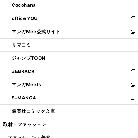
Cocohana
く
で
ド
い
新
開
ウ
ウ
し
office YOU
く
で
ィ
い
新
開
ン
ウ
し
マンガMee公式サイト
く
ド
ィ
い
新
ウ
ン
ウ
し
リマコミ
で
ド
ィ
い
新
開
ウ
ン
ウ
し
ジャンプTOON
く
で
ド
ィ
い
新
開
ウ
ン
ウ
し
ZEBRACK
く
で
ド
ィ
い
新
開
ウ
ン
ウ
し
マンガMeets
く
で
ド
ィ
い
新
開
ウ
ン
ウ
し
S-MANGA
く
で
ド
ィ
い
新
開
ウ
ン
ウ
し
集英社コミック文庫
く
で
ド
ィ
い
新
開
ウ
ン
ウ
し
取材・ファッション
く
で
ド
ィ
い
開
ウ
ン
ウ
ファッション・美容
く
で
ド