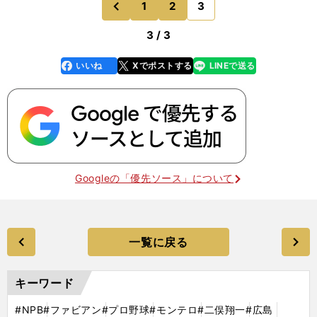
1
2
3
のページへ
前
3 / 3
いいね
Xでポストする
LINEで送る
line
faceboo
x
k
Googleの「優先ソース」について
一覧に戻る
キーワード
#NPB
#ファビアン
#プロ野球
#モンテロ
#二俣翔一
#広島