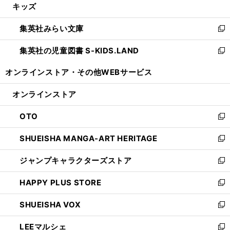
キッズ
く
で
ド
ィ
い
開
ウ
ン
ウ
集英社みらい文庫
く
で
ド
ィ
新
開
ウ
ン
し
集英社の児童図書 S-KIDS.LAND
く
で
ド
い
新
開
ウ
ウ
し
オンラインストア・
その他WEBサービス
く
で
ィ
い
開
ン
ウ
オンラインストア
く
ド
ィ
ウ
ン
OTO
で
ド
新
開
ウ
し
SHUEISHA MANGA-ART HERITAGE
く
で
い
新
開
ウ
し
ジャンプキャラクターズストア
く
ィ
い
新
ン
ウ
し
HAPPY PLUS STORE
ド
ィ
い
新
ウ
ン
ウ
し
SHUEISHA VOX
で
ド
ィ
い
新
開
ウ
ン
ウ
し
LEEマルシェ
く
で
ド
ィ
い
新