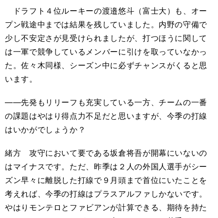
ドラフト４位ルーキーの渡邉悠斗（富士大）も、オー
プン戦途中までは結果を残していました。内野の守備で
少し不安定さが見受けられましたが、打つほうに関して
は一軍で競争しているメンバーに引けを取っていなかっ
た。佐々木同様、シーズン中に必ずチャンスがくると思
います。
――先発もリリーフも充実している一方、チームの一番
の課題はやはり得点力不足だと思いますが、今季の打線
はいかがでしょうか？
緒方 攻守において要である坂倉将吾が開幕にいないの
はマイナスです。ただ、昨季は２人の外国人選手がシー
ズン早々に離脱した打線で９月頭まで首位にいたことを
考えれば、今季の打線はプラスアルファしかないです。
やはりモンテロとファビアンが計算できる、期待を持た