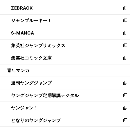
開
ウ
ン
ウ
し
ZEBRACK
く
で
ド
ィ
い
新
開
ウ
ン
ウ
し
ジャンプルーキー！
く
で
ド
ィ
い
新
開
ウ
ン
ウ
し
S-MANGA
く
で
ド
ィ
い
新
開
ウ
ン
ウ
し
集英社ジャンプリミックス
く
で
ド
ィ
い
新
開
ウ
ン
ウ
し
集英社コミック文庫
く
で
ド
ィ
い
新
開
ウ
ン
ウ
し
青年マンガ
く
で
ド
ィ
い
開
ウ
ン
ウ
週刊ヤングジャンプ
く
で
ド
ィ
新
開
ウ
ン
し
ヤングジャンプ定期購読デジタル
く
で
ド
い
新
開
ウ
ウ
し
ヤンジャン！
く
で
ィ
い
新
開
ン
ウ
し
となりのヤングジャンプ
く
ド
ィ
い
新
ウ
ン
ウ
し