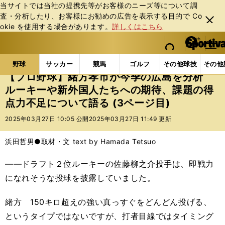
当サイトでは当社の提携先等がお客様のニーズ等について調
査・分析したり、お客様にお勧めの広告を表⽰する⽬的で Co
閉じ
okie を使⽤する場合があります。
詳しくはこちら
る
マイペ
web Sportiva (webスポルティーバ)
検索
メニュ
we
ー
野球の記事一覧
プロ野球
【プロ野球】緒方孝市が
b
ジ
野球
サッカー
競馬
ゴルフ
その他球技
その他
ス
【プロ野球】緒方孝市が今季の広島を分析
ポ
ルーキーや新外国人たちへの期待、課題の得
ル
点力不足について語る (3ページ目)
テ
ィ
2025年03月27日 10:05 公開
2025年03月27日 11:49 更新
ー
バ
浜田哲男●取材・文 text by Hamada Tetsuo
――ドラフト２位ルーキーの佐藤柳之介投手は、即戦力
になれそうな投球を披露していました。
緒方 150キロ超えの強い真っすぐをどんどん投げる、
というタイプではないですが、打者目線ではタイミング