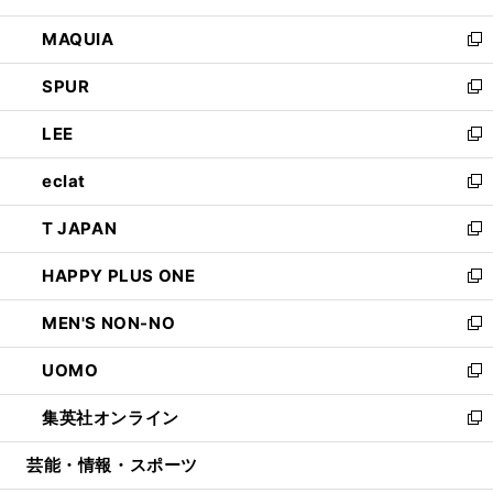
ン
ウ
し
MAQUIA
ド
ィ
い
新
ウ
ン
ウ
し
SPUR
で
ド
ィ
い
新
開
ウ
ン
ウ
し
LEE
く
で
ド
ィ
い
新
開
ウ
ン
ウ
し
eclat
く
で
ド
ィ
い
新
開
ウ
ン
ウ
し
T JAPAN
く
で
ド
ィ
い
新
開
ウ
ン
ウ
し
HAPPY PLUS ONE
く
で
ド
ィ
い
新
開
ウ
ン
ウ
し
MEN'S NON-NO
く
で
ド
ィ
い
新
開
ウ
ン
ウ
し
UOMO
く
で
ド
ィ
い
新
開
ウ
ン
ウ
し
集英社オンライン
く
で
ド
ィ
い
新
開
ウ
ン
ウ
し
芸能・情報・スポーツ
く
で
ド
ィ
い
開
ウ
ン
ウ