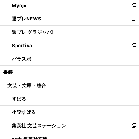
Myojo
く
で
ド
ィ
新
開
ウ
ン
し
週プレNEWS
く
で
ド
い
新
開
ウ
ウ
し
週プレ グラジャパ!
く
で
ィ
い
新
開
ン
ウ
し
Sportiva
く
ド
ィ
い
新
ウ
ン
ウ
し
パラスポ
で
ド
ィ
い
新
開
ウ
ン
ウ
し
書籍
く
で
ド
ィ
い
開
ウ
ン
ウ
文芸・文庫・総合
く
で
ド
ィ
開
ウ
ン
すばる
く
で
ド
新
開
ウ
し
小説すばる
く
で
い
新
開
ウ
し
集英社 文芸ステーション
く
ィ
い
新
ン
ウ
し
web 集英社文庫