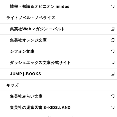
開
ウ
ン
ウ
し
情報・知識＆オピニオン imidas
く
で
ド
ィ
い
新
開
ウ
ン
ウ
し
ライトノベル・ノベライズ
く
で
ド
ィ
い
開
ウ
ン
ウ
集英社Webマガジン コバルト
く
で
ド
ィ
新
開
ウ
ン
し
集英社オレンジ文庫
く
で
ド
い
新
開
ウ
ウ
し
シフォン文庫
く
で
ィ
い
新
開
ン
ウ
し
ダッシュエックス文庫公式サイト
く
ド
ィ
い
新
ウ
ン
ウ
し
JUMP j-BOOKS
で
ド
ィ
い
新
開
ウ
ン
ウ
し
キッズ
く
で
ド
ィ
い
開
ウ
ン
ウ
集英社みらい文庫
く
で
ド
ィ
新
開
ウ
ン
し
集英社の児童図書 S-KIDS.LAND
く
で
ド
い
新
開
ウ
ウ
し