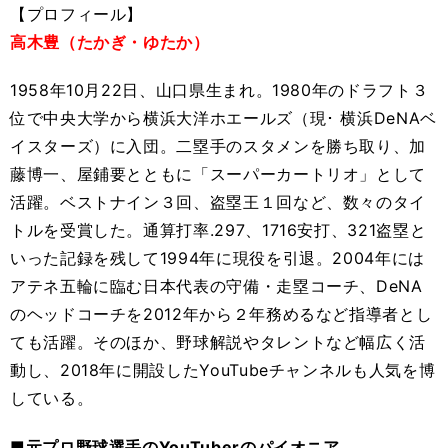
【プロフィール】
高木豊（たかぎ・ゆたか）
1958年10月22日、山口県生まれ。1980年のドラフト３
位で中央大学から横浜大洋ホエールズ（現･ 横浜DeNAベ
イスターズ）に入団。二塁手のスタメンを勝ち取り、加
藤博一、屋鋪要とともに「スーパーカートリオ」として
活躍。ベストナイン３回、盗塁王１回など、数々のタイ
トルを受賞した。通算打率.297、1716安打、321盗塁と
いった記録を残して1994年に現役を引退。2004年には
アテネ五輪に臨む日本代表の守備・走塁コーチ、DeNA
のヘッドコーチを2012年から２年務めるなど指導者とし
ても活躍。そのほか、野球解説やタレントなど幅広く活
動し、2018年に開設したYouTubeチャンネルも人気を博
している。
■元プロ野球選手のYouTuberのパイオニア