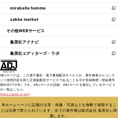
開
ウ
ン
ウ
し
mirabella homme
く
で
ド
ィ
い
新
開
ウ
ン
ウ
し
zakka market
く
で
ド
ィ
い
新
開
ウ
ン
ウ
し
その他WEBサービス
く
で
ド
ィ
い
開
ウ
ン
ウ
集英社アドナビ
く
で
ド
ィ
新
開
ウ
ン
し
集英社エディターズ・ラボ
く
で
ド
い
新
開
ウ
ウ
し
く
で
ィ
い
開
ン
ウ
ABJマークは、この電子書店・電子書籍配信サービスが、著作権者からコンテ
く
ド
ィ
ンツ使用許諾を得た正規版配信サービスであることを示す登録商標（登録番号
ウ
ン
第6091713号）です。ABJマークの詳細、ABJマークを掲示しているサービス
で
ド
の一覧はこちら。
開
ウ
https://aebs.or.jp/
新
く
で
し
い
開
本ホームページに記載の文章・画像・写真などを無断で複製するこ
ウ
く
とは法律で禁じられています。全ての著作権は株式会社 集英社に帰
ィ
属します。
ン