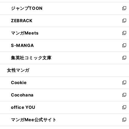
開
ウ
ン
ウ
し
ジャンプTOON
く
で
ド
ィ
い
新
開
ウ
ン
ウ
し
ZEBRACK
く
で
ド
ィ
い
新
開
ウ
ン
ウ
し
マンガMeets
く
で
ド
ィ
い
新
開
ウ
ン
ウ
し
S-MANGA
く
で
ド
ィ
い
新
開
ウ
ン
ウ
し
集英社コミック文庫
く
で
ド
ィ
い
新
開
ウ
ン
ウ
し
女性マンガ
く
で
ド
ィ
い
開
ウ
ン
ウ
Cookie
く
で
ド
ィ
新
開
ウ
ン
し
Cocohana
く
で
ド
い
新
開
ウ
ウ
し
office YOU
く
で
ィ
い
新
開
ン
ウ
し
マンガMee公式サイト
く
ド
ィ
い
新
ウ
ン
ウ
し