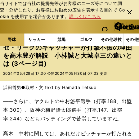
当サイトでは当社の提携先等がお客様のニーズ等について調
査・分析したり、お客様にお勧めの広告を表⽰する⽬的で Co
閉じ
okie を使⽤する場合があります。
詳しくはこちら
る
マイペ
web Sportiva (webスポルティーバ)
検索
メニュ
we
ー
野球の記事一覧
プロ野球
セ・リーグのキャッチャ
b
ジ
野球
サッカー
競馬
ゴルフ
その他球技
その他
ス
セ・リーグのキャッチャーが打撃不振の理由
ポ
を高木豊が解説 小林誠と大城卓三の違いと
ル
は (3ページ目)
テ
ィ
2024年05月29日 17:30 公開
2024年05月30日 07:33 更新
ー
バ
浜田哲男●取材・文 text by Hamada Tetsuo
――さらに、ヤクルトの中村悠平選手（打率
.188
、出塁
率
.300
）、阪神の梅野隆太郎選手（打率.147、出塁
率.244）などもバッティングで苦労していますね。
高木 中村に関しては、あれだけピッチャーが打たれる