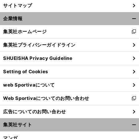
サイトマップ
企業情報
開
く/
集英社ホームページ
新
閉
し
じ
集英社プライバシーガイドライン
い
る
ウ
SHUEISHA Privacy Guideline
ィ
ン
Setting of Cookies
ド
ウ
web Sportivaについて
で
開
Web Sportivaについてのお問い合わせ
く
新
し
広告についてのお問い合わせ
い
ウ
集英社サイト
ィ
開
ン
く/
マンガ
ド