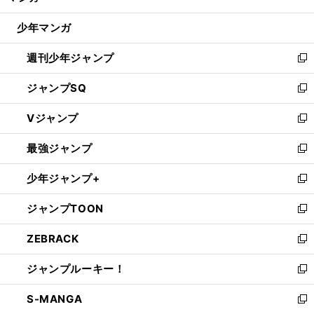
閉
ウ
じ
少年マンガ
で
る
開
週刊少年ジャンプ
く
新
し
ジャンプSQ
い
新
ウ
し
Vジャンプ
ィ
い
新
ン
ウ
し
最強ジャンプ
ド
ィ
い
新
ウ
ン
ウ
し
少年ジャンプ+
で
ド
ィ
い
新
開
ウ
ン
ウ
し
ジャンプTOON
く
で
ド
ィ
い
新
開
ウ
ン
ウ
し
ZEBRACK
く
で
ド
ィ
い
新
開
ウ
ン
ウ
し
ジャンプルーキー！
く
で
ド
ィ
い
新
開
ウ
ン
ウ
し
S-MANGA
く
で
ド
ィ
い
新
開