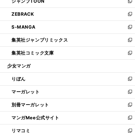
ジャンプTOON
く
で
ド
ィ
い
新
開
ウ
ン
ウ
し
ZEBRACK
く
で
ド
ィ
い
新
開
ウ
ン
ウ
し
S-MANGA
く
で
ド
ィ
い
新
開
ウ
ン
ウ
し
集英社ジャンプリミックス
く
で
ド
ィ
い
新
開
ウ
ン
ウ
し
集英社コミック文庫
く
で
ド
ィ
い
新
開
ウ
ン
ウ
し
少女マンガ
く
で
ド
ィ
い
開
ウ
ン
ウ
りぼん
く
で
ド
ィ
新
開
ウ
ン
し
マーガレット
く
で
ド
い
新
開
ウ
ウ
し
別冊マーガレット
く
で
ィ
い
新
開
ン
ウ
し
マンガMee公式サイト
く
ド
ィ
い
新
ウ
ン
ウ
し
リマコミ
で
ド
ィ
い
新