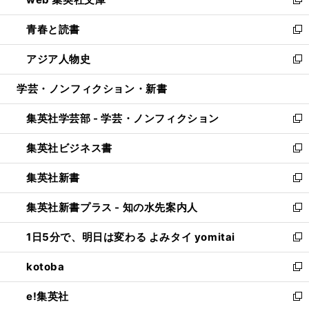
ド
ィ
い
新
ウ
ン
ウ
し
青春と読書
で
ド
ィ
い
新
開
ウ
ン
ウ
し
アジア人物史
く
で
ド
ィ
い
新
開
ウ
ン
ウ
し
学芸・ノンフィクション・新書
く
で
ド
ィ
い
開
ウ
ン
ウ
集英社学芸部 - 学芸・ノンフィクション
く
で
ド
ィ
新
開
ウ
ン
し
集英社ビジネス書
く
で
ド
い
新
開
ウ
ウ
し
集英社新書
く
で
ィ
い
新
開
ン
ウ
し
集英社新書プラス - 知の水先案内人
く
ド
ィ
い
新
ウ
ン
ウ
し
1日5分で、明日は変わる よみタイ yomitai
で
ド
ィ
い
新
開
ウ
ン
ウ
し
kotoba
く
で
ド
ィ
い
新
開
ウ
ン
ウ
し
e!集英社
く
で
ド
ィ
い
新