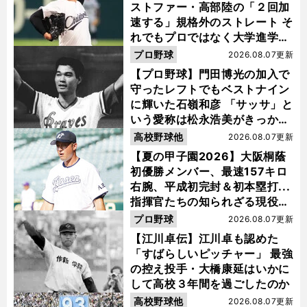
ストファー・高部陸の「２回加
速する」規格外のストレート そ
れでもプロではなく大学進学を
選ぶ理由
プロ野球
2026.08.07更新
【プロ野球】門田博光の加入で
守ったレフトでもベストナイン
に輝いた石嶺和彦 「サッサ」と
いう愛称は松永浩美がきっか
け？
高校野球他
2026.08.07更新
【夏の甲子園2026】大阪桐蔭
初優勝メンバー、最速157キロ
右腕、平成初完封＆初本塁打...
指揮官たちの知られざる現役時
代
プロ野球
2026.08.07更新
【江川卓伝】江川卓も認めた
「すばらしいピッチャー」 最強
の控え投手・大橋康延はいかに
して高校３年間を過ごしたのか
高校野球他
2026.08.07更新