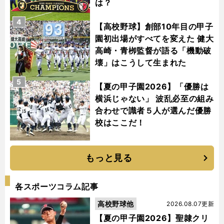
は？
4
【高校野球】創部10年目の甲子
園初出場がすべてを変えた 健大
高崎・青栁監督が語る「機動破
壊」はこうして生まれた
5
【夏の甲子園2026】「優勝は
横浜じゃない」 波乱必至の組み
合わせで識者５人が選んだ優勝
校はここだ！
もっと見る
各スポーツコラム記事
高校野球他
2026.08.07更新
【夏の甲子園2026】聖隷クリ