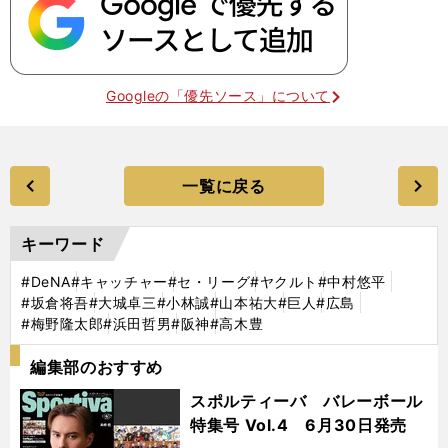
Googleの「優先ソース」について
一覧に戻る
キーワード
#DeNA
#キャッチャー
#セ・リーグ
#ヤクルト
#中村悠平
#坂倉将吾
#大城卓三
#小林誠
#山本祐大
#巨人
#広島
#梅野隆太郎
#浜田哲男
#阪神
#高木豊
編集部のおすすめ
スポルティーバ バレーボール
特集号 Vol.4 6月30日発売