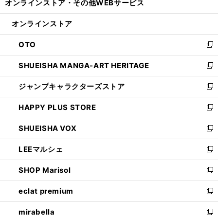
オンラインストア・
その他WEBサービス
く
で
ィ
い
開
ン
ウ
オンラインストア
く
ド
ィ
ウ
ン
OTO
で
ド
新
開
ウ
し
SHUEISHA MANGA-ART HERITAGE
く
で
い
新
開
ウ
し
ジャンプキャラクターズストア
く
ィ
い
新
ン
ウ
し
HAPPY PLUS STORE
ド
ィ
い
新
ウ
ン
ウ
し
SHUEISHA VOX
で
ド
ィ
い
新
開
ウ
ン
ウ
し
LEEマルシェ
く
で
ド
ィ
い
新
開
ウ
ン
ウ
し
SHOP Marisol
く
で
ド
ィ
い
新
開
ウ
ン
ウ
し
eclat premium
く
で
ド
ィ
い
新
開
ウ
ン
ウ
し
mirabella
く
で
ド
ィ
い
新