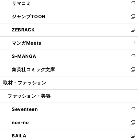
リマコミ
で
ド
ィ
い
新
開
ウ
ン
ウ
し
ジャンプTOON
く
で
ド
ィ
い
新
開
ウ
ン
ウ
し
ZEBRACK
く
で
ド
ィ
い
新
開
ウ
ン
ウ
し
マンガMeets
く
で
ド
ィ
い
新
開
ウ
ン
ウ
し
S-MANGA
く
で
ド
ィ
い
新
開
ウ
ン
ウ
し
集英社コミック文庫
く
で
ド
ィ
い
新
開
ウ
ン
ウ
し
取材・ファッション
く
で
ド
ィ
い
開
ウ
ン
ウ
ファッション・美容
く
で
ド
ィ
開
ウ
ン
Seventeen
く
で
ド
新
開
ウ
し
non-no
く
で
い
新
開
ウ
し
BAILA
く
ィ
い
新