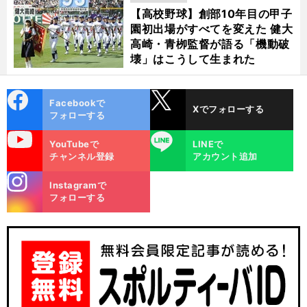
【高校野球】創部10年目の甲子
園初出場がすべてを変えた 健大
高崎・青栁監督が語る「機動破
壊」はこうして生まれた
cebo
X
Facebookで
Xでフォローする
ok
フォローする
uTube
LINE
YouTubeで
LINEで
チャンネル登録
アカウント追加
パ
・
打
」
？
stagra
リーグで「
てるキャッチャー
が急増中
高木豊から見た好調の要因は
Instagramで
m
フォローする