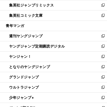
ウ
ン
ウ
し
集英社ジャンプリミックス
く
で
ド
ィ
い
新
開
ウ
ン
ウ
し
集英社コミック文庫
く
で
ド
ィ
い
新
開
ウ
ン
ウ
し
青年マンガ
く
で
ド
ィ
い
開
ウ
ン
ウ
週刊ヤングジャンプ
く
で
ド
ィ
新
開
ウ
ン
し
ヤングジャンプ定期購読デジタル
く
で
ド
い
新
開
ウ
ウ
し
ヤンジャン！
く
で
ィ
い
新
開
ン
ウ
し
となりのヤングジャンプ
く
ド
ィ
い
新
ウ
ン
ウ
し
グランドジャンプ
で
ド
ィ
い
新
開
ウ
ン
ウ
し
ウルトラジャンプ
く
で
ド
ィ
い
新
開
ウ
ン
ウ
し
少年ジャンプ+
く
で
ド
ィ
い
新
開
ウ
ン
ウ
し