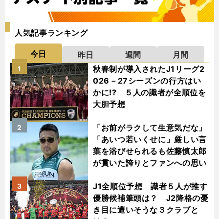
人気記事ランキング
今日
昨日
週間
月間
秋春制が導入されたJ1リーグ2
1
026－27シーズンの行方はい
かに!? ５人の識者が全順位を
大胆予想
「お前がラクして生意気だな」
2
「あいつ若いくせに」厳しい言
葉を浴びせられるも佐藤慎太郎
が貫いた誇りとファンへの思い
J1全順位予想 識者５人が推す
3
優勝候補筆頭は？ J2降格の憂
き目に遭いそうな３クラブと