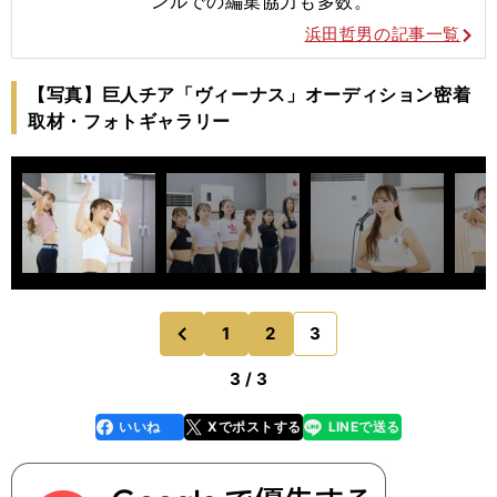
ンルでの編集協力も多数。
浜田哲男の記事一覧
【写真】巨人チア「ヴィーナス」オーディション密着
取材・フォトギャラリー
1
2
3
のページへ
前
3 / 3
いいね
Xでポストする
LINEで送る
line
faceboo
x
k